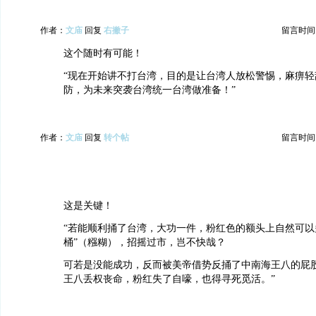
作者：
文庙
回复
右撇子
留言时间：20
这个随时有可能！
“现在开始讲不打台湾，目的是让台湾人放松警惕，麻痹轻
防，为未来突袭台湾统一台湾做准备！”
作者：
文庙
回复
转个帖
留言时间：20
这是关键！
“若能顺利捅了台湾，大功一件，粉红色的额头上自然可以
桶”（糨糊），招摇过市，岂不快哉？
可若是没能成功，反而被美帝借势反捅了中南海王八的屁
王八丢权丧命，粉红失了自嚎，也得寻死觅活。”