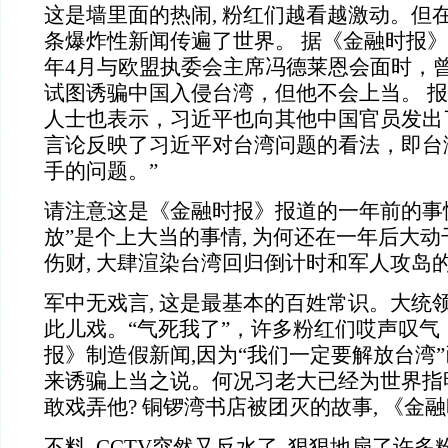
这是墙里面的热闹, 粉红们越看越激动。但在
条爆炸性新闻传遍了世界。 据《金融时报》报
年4月与欧盟执委会主席冯德莱恩会面时，
试图诱骗中国入侵台湾，但他不会上当。 
人士也表示，习近平也向其他中国官员发出
言论反映了习近平对台湾问题的看法，即台
手的问题。”
请注意这是《金融时报》报道的一年前的事情
放”是个上大当的事情, 为何还在一年后大动干
伤财, 大肆渲染台湾回归倒计时和军人攻岛的
军中无戏言, 这是最基本的百姓常识。大统领
此儿戏。“气死我了”，许多粉红们哎声叹气
报》制造假新闻,因为“我们一定要解放台湾”已
来诱骗上当之说。何况习老大已经为世界指明了
敢戏弄他? 铜锣湾书店被团灭的故事, 《金
不料, CCTV突然又反水了, 狠狠地扇了许