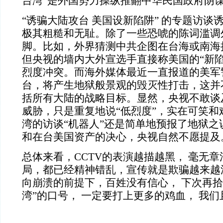
台湾”是外国势力操纵推翻中华民国政府阴
“诱骗大陆攻台 美国设新陷阱” 的专题访谈
极其粗糙和无耻。除了一些恐唬的陈词滥调外
脚。比如，外界猜测中共企图在台海或南海
但央视的墙内大外宣选手直接称美国的“新陷
烈度冲突。而海外媒体最近一直报道的美军
台，将产生地狱般景观的毁灭性打击，这并
括所有大陆的战略目标。显然，央视不敢谈
威胁，只是重复地说“低烈度”，实在可笑和
湾的访谈“机器人”还是简单地预报了地狱之
和在台美国资产的决心，央视自然不愿提及
总体来看，CCTV的表演越描越黑， 毫无
局，都已经精神错乱，宣传就是欺骗越来越
向崩溃的前提下，百姓没有信心， 下次再拾
湾”的口号， 一定要打上更多的鸡血， 我