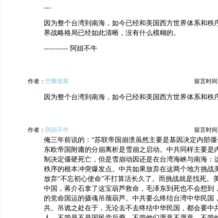
---
因为整个台湾到南海，如今已经和美国西方世界体系和秩
界战略格局已经如此清晰，没有什么模糊的。
---------- 阿妞不牛
作者：
巴黎老高
留言时间：20
因为整个台湾到南海，如今已经和美国西方世界体系和秩
作者：
阿妞不牛
留言时间：20
俺三年前说的：“苏联帝国崩溃虽然主要是基因决定内部僵
东欧帝国附庸的分崩离析是雪崩之启动。中共同样主要是
制决定僵硬死亡，但是雪崩动因还是在台湾海峡与南海：
秩序的根本冲突爆发点。中共如果放弃在这两个地方挑战
放弃“不忘初心使命”不打算活长久了。而挑战就是找死。
中国，蒋介石拿了这宝葫芦救命，毛泽东到死也不会想到
的党命国运的摄魂吊颈葫芦。中共要么终结台湾中华民国
共。吊诡之处在于，无论去不去终结中华民国，都会要中
人，不管是不是国民党后裔，不管他们愿意不愿意，不管