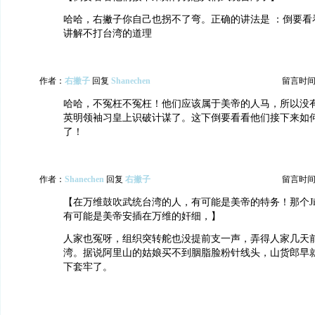
哈哈，右撇子你自己也拐不了弯。正确的讲法是 ：倒要看
讲解不打台湾的道理
作者：
右撇子
回复
Shanechen
留言时间：20
哈哈，不冤枉不冤枉！他们应该属于美帝的人马，所以没
英明领袖习皇上识破计谋了。这下倒要看看他们接下来如
了！
作者：
Shanechen
回复
右撇子
留言时间：20
【在万维鼓吹武统台湾的人，有可能是美帝的特务！那个Jin
有可能是美帝安插在万维的奸细，】
人家也冤呀，组织突转舵也没提前支一声，弄得人家几天
湾。据说阿里山的姑娘买不到胭脂脸粉针线头，山货郎早
下套牢了。