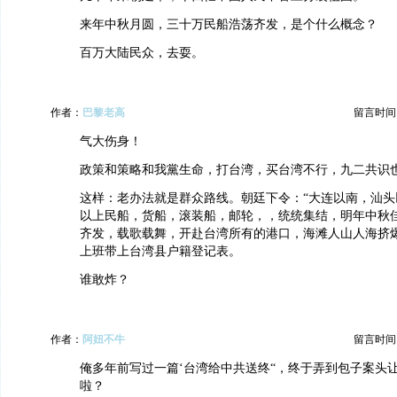
来年中秋月圆，三十万民船浩荡齐发，是个什么概念？
百万大陆民众，去耍。
作者：
巴黎老高
留言时间：20
气大伤身！
政策和策略和我黨生命，打台湾，买台湾不行，九二共识
这样：老办法就是群众路线。朝廷下令：“大连以南，汕头
以上民船，货船，滚装船，邮轮，，统统集结，明年中秋
齐发，载歌载舞，开赴台湾所有的港口，海滩人山人海挤
上班带上台湾县户籍登记表。
谁敢炸？
作者：
阿妞不牛
留言时间：20
俺多年前写过一篇‘台湾给中共送终“，终于弄到包子案头
啦？