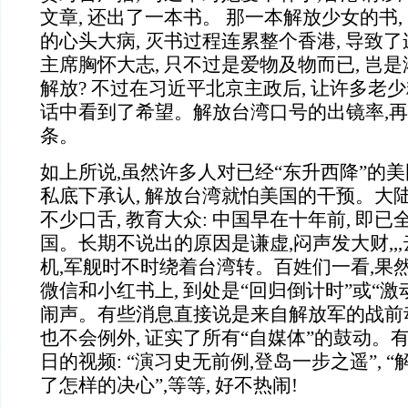
文章, 还出了一本书。 那一本解放少女的书
的心头大病, 灭书过程连累整个香港, 导致
主席胸怀大志, 只不过是爱物及物而已, 岂
解放? 不过在习近平北京主政后, 让许多老
话中看到了希望。解放台湾口号的出镜率,
条。
如上所说,虽然许多人对已经“东升西降”的美
私底下承认, 解放台湾就怕美国的干预。大
不少口舌, 教育大众: 中国早在十年前, 即
国。长期不说出的原因是谦虚,闷声发大财,,
机,军舰时不时绕着台湾转。百姓们一看,果
微信和小红书上, 到处是“回归倒计时”或“
闹声。有些消息直接说是来自解放军的战前动
也不会例外, 证实了所有“自媒体”的鼓动。有人
日的视频: “演习史无前例,登岛一步之遥”, “
了怎样的决心”,等等, 好不热闹!