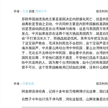
作者：
文庙
回复
阿妞不牛
留言时间：20
苏联帝国崩溃虽然主要是基因决定内部僵化死亡，但是外
崩离析是雪崩之启动。中共同样主要是内部帝国极权基因
但是雪崩动因还是在台湾海峡与南海：这是与美国西方世
发点。中共如果放弃在这两个地方挑战美国西方，就是自我
命”不打算活长久了。而挑战就是找死。美帝当年把宝岛送
了这宝葫芦救命，毛泽东到死也不会想到，这个宝葫芦是
魂吊颈葫芦。中共要么终结台湾中华民国，要么台湾终结
于，无论去不去终结中华民国，都会要中共的命。台湾的
国民党后裔，不管他们愿意不愿意，不管他们流血不流血
给中共送终的人。因为整个台湾到南海，如今已经和美国
密不可分。这个世界战略格局已经如此清晰，没有什么模糊
作者：
巴黎老高
留言时间：20
阿老师语录经典，记得十多年前万维网博讨论这事，我们
右憋子今年估计洗干净乌黑，消化这疑惑。山脚龙像是比
-----------------------------------------------------------------------