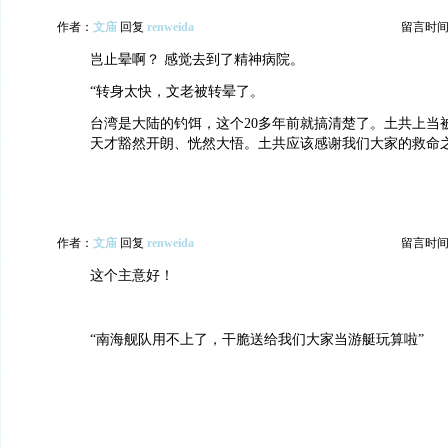
作者：
文庙
回复
renweida
留言时间：20
岂止晕啊？ 感觉去到了精神病院。
“转身太快，文老被转晕了。
台湾是大陆的钓饵，这个20多年前就搞清楚了。土共上当被
天才豁然开朗、恍然大悟。土共应该感谢我们大家的救命之
作者：
文庙
回复
renweida
留言时间：20
这个主意好！
“南海舰队用不上了，干脆送给我们大家当游艇玩算啦”