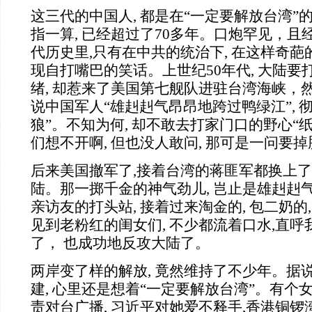
这三代的中国人, 都是在“一定要解放台湾”
指一算, 已经超过了70多年。口炮罕见，
代历史里,只有在中共的统治下, 在这样奇
现自打嘴巴的笑话。上世纪50年代, 大陆
绪, 却惹来了美国第七舰队进驻台湾海峡，
说中国军人“雄赳赳气昂昂地跨过鸭绿江”, 
狼”。不知为何, 却不敢去打家门口的野心“
们想不开啊, 但也没人敢问, 那可是一问要
后来美国撤军了,接着台湾的蒋匪军都换上了
陆。那一掷千金的神气劲儿, 岂止是雄赳赳
亲访友的打头站, 接着过来淘金的, 包二奶的
见到老粉红的闺女们, 不少都流着口水,直
了， 也成功地反攻大陆了。
两岸变了样的解放, 竟然维持了不少年。据
建, 心里还是想着“一定要解放台湾”。有个女
责对台广播, 习近平对她爱不释手,香港铜