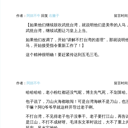
作者：
阿妞不牛
回复
右撇子
留言时间：20
【如果他们继续鼓吹武统台湾，就说明他们是美帝的人马
武统台湾，继续试图让习皇上上当。
如果他们改调了，开始“讲解不打台湾的道理”，那就说明
马，开始接受指令重新工作了！】
这个精神很明确！要赶紧传达到五毛三毛。
作者：
阿妞不牛
留言时间：20
哈哈哈哈，老小粉红都还没气呢，博主先气死，不划算哈
包子说了，刀山火海都敢闯！可是台湾海峡不是刀山，也
干嘛？阿Q爷爷早就这样开导过老子咧。
不打台湾，不见得老子包子没事干。老子要打江山，再告
是江山，不打不成材呀。毛泽东文革时说过，大不了重上
延安，风水宝地哈。