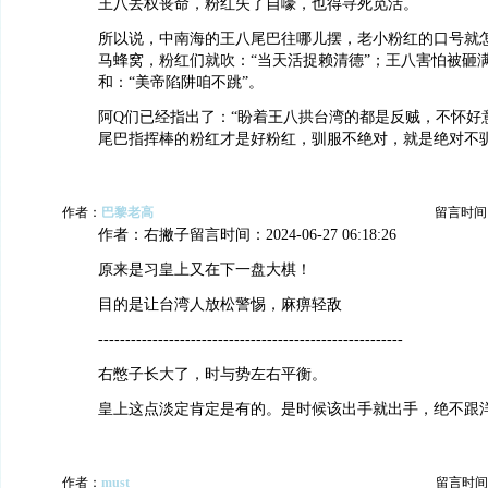
王八丢权丧命，粉红失了自嚎，也得寻死觅活。
所以说，中南海的王八尾巴往哪儿摆，老小粉红的口号就
马蜂窝，粉红们就吹：“当天活捉赖清德”；王八害怕被砸
和：“美帝陷阱咱不跳”。
阿Q们已经指出了：“盼着王八拱台湾的都是反贼，不怀好
尾巴指挥棒的粉红才是好粉红，驯服不绝对，就是绝对不
作者：
巴黎老高
留言时间：20
作者：右撇子留言时间：2024-06-27 06:18:26
原来是习皇上又在下一盘大棋！
目的是让台湾人放松警惕，麻痹轻敌
--------------------------------------------------------
右憋子长大了，时与势左右平衡。
皇上这点淡定肯定是有的。是时候该出手就出手，绝不跟
作者：
must
留言时间：20