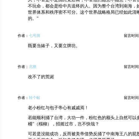
不玩命，都会是给中共送终的人。因为整个台湾到南海，
世界体系和秩序密不可分。这个世界战略格局已经如此清
的。”
作者：
七号洞
留言时间：20
既要当婊子，又要立牌坊。
作者：
北栖
留言时间：20
改不了的荒诞
作者：
转个帖
留言时间：20
老小粉红与包子帝心有戚戚焉！
若能顺利捅了台湾，大功一件，粉红色的额头上自然可以多
桶”（糨糊），招摇过市，岂不快哉？
可若是没能成功，反而被美帝借势反捅了中南海王八的屁