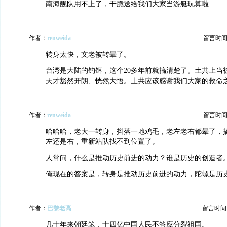
南海舰队用不上了，干脆送给我们大家当游艇玩算啦
作者：
renweida
留言时间：20
转身太快，文老被转晕了。
台湾是大陆的钓饵，这个20多年前就搞清楚了。土共上当被
天才豁然开朗、恍然大悟。土共应该感谢我们大家的救命
作者：
renweida
留言时间：20
哈哈哈，老大一转身，抖落一地鸡毛，老左老右都晕了，
左还是右，重新站队找不到位置了。
人常问，什么是推动历史前进的动力？谁是历史的创造者
俺现在的答案是，转身是推动历史前进的动力，陀螺是历
作者：
巴黎老高
留言时间：20
几十年来朝廷笨，十四亿中国人民不答应分裂祖国。