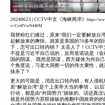
20240623 | CCTV中文《海峡两岸》
https://w
v=Cx4lVwN446M
我替粉红们难过，原来“我们一定要解放台湾
起解放来的爽快。就算是美国的70多年的
下，怎可出口转内销？ 太丢人了！CCTV
不提是习近平自己说的，反而造谣说是《金
国的阴谋。 既然是阴谋，西方媒体为何自己
个角度说，习老大洞察一切的伟大秉性，就这
抹杀了？
更大的可能是，消息出口转内销，有人借机
若“解放台湾”是个上美帝大当的事情， 以
行动，都是由“外国势力”操纵的。话还真没
就是外国势力苏联操纵的推翻中国政府的的