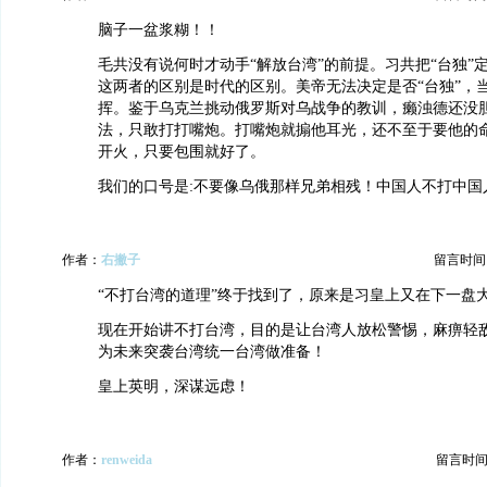
脑子一盆浆糊！！
毛共没有说何时才动手“解放台湾”的前提。习共把“台独”定
这两者的区别是时代的区别。美帝无法决定是否“台独”，
挥。鉴于乌克兰挑动俄罗斯对乌战争的教训，癞浊德还没胆
法，只敢打打嘴炮。打嘴炮就搧他耳光，还不至于要他的
开火，只要包围就好了。
我们的口号是:不要像乌俄那样兄弟相残！中国人不打中国
作者：
右撇子
留言时间：20
“不打台湾的道理”终于找到了，原来是习皇上又在下一盘
现在开始讲不打台湾，目的是让台湾人放松警惕，麻痹轻
为未来突袭台湾统一台湾做准备！
皇上英明，深谋远虑！
作者：
renweida
留言时间：20