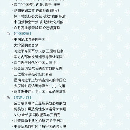
· 温习”中国梦”: 内卷, 躺平, 养三
· 满朝献媚二货 你敢翻白眼吗？
· 惊！总统核公文包”被劫”案的幕后
· 中国梦和皇帝梦 被满清奴化后的
· 血月高挂紫禁城 民众恐谎蔓延
【中国瞭望】
· 中国足球与盛世中国
· 大湾区的整合梦
· 习近平夺回军权失败 正面临被彻
· 军方内部称发射洲际导弹让美国“
· 后习近平时代的中国大陆行
· 普金窜访哈尔滨的真实战略意图
· 三位香港漂亮小姐的命运
· 愿为习近平上战场当炮灰的中国众
· 大疫解封后访粤港澳台:（1）失落
· 刘亚洲开启亡党亡国亡军的滚滚洪
【贸易大战】
· 反击瑞典辱华凸显贸易战必胜的战
· 贸易战引爆恐慌性多米诺骨牌倒塌
· A big day! 美国欧盟宣布开启完
· 川普撬动中共的奶酪 习近平居功
· 中美贸易战打碎了厉害国的强人玻