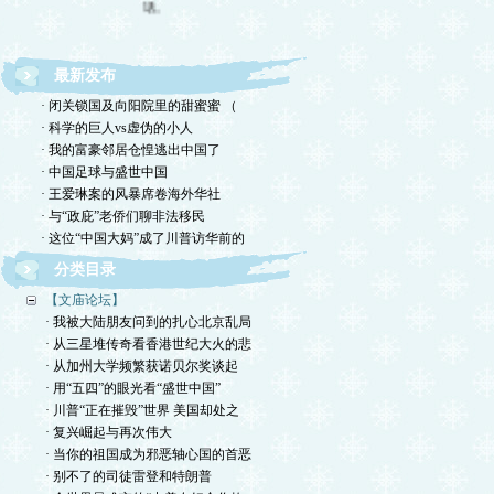
最新发布
· 闭关锁国及向阳院里的甜蜜蜜 （
· 科学的巨人vs虚伪的小人
· 我的富豪邻居仓惶逃出中国了
· 中国足球与盛世中国
· 王爱琳案的风暴席卷海外华社
· 与“政庇”老侨们聊非法移民
· 这位“中国大妈”成了川普访华前的
分类目录
【文庙论坛】
· 我被大陆朋友问到的扎心北京乱局
· 从三星堆传奇看香港世纪大火的悲
· 从加州大学频繁获诺贝尔奖谈起
· 用“五四”的眼光看“盛世中国”
· 川普“正在摧毁”世界 美国却处之
· 复兴崛起与再次伟大
· 当你的祖国成为邪恶轴心国的首恶
· 别不了的司徒雷登和特朗普