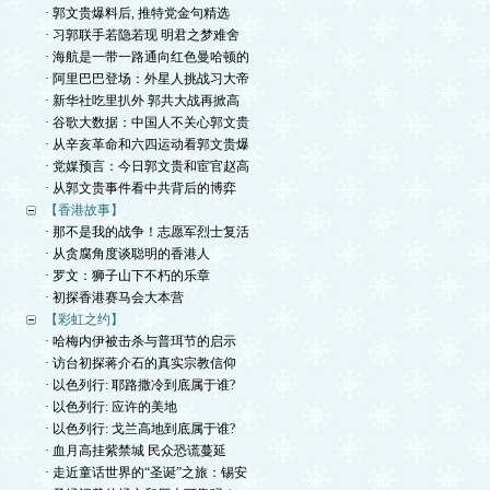
· 郭文贵爆料后, 推特党金句精选
· 习郭联手若隐若现 明君之梦难舍
· 海航是一带一路通向红色曼哈顿的
· 阿里巴巴登场：外星人挑战习大帝
· 新华社吃里扒外 郭共大战再掀高
· 谷歌大数据：中国人不关心郭文贵
· 从辛亥革命和六四运动看郭文贵爆
· 党媒预言：今日郭文贵和宦官赵高
· 从郭文贵事件看中共背后的博弈
【香港故事】
· 那不是我的战争！志愿军烈士复活
· 从贪腐角度谈聪明的香港人
· 罗文：狮子山下不朽的乐章
· 初探香港赛马会大本营
【彩虹之约】
· 哈梅内伊被击杀与普珥节的启示
· 访台初探蒋介石的真实宗教信仰
· 以色列行: 耶路撒冷到底属于谁?
· 以色列行: 应许的美地
· 以色列行: 戈兰高地到底属于谁?
· 血月高挂紫禁城 民众恐谎蔓延
· 走近童话世界的“圣诞”之旅：锡安