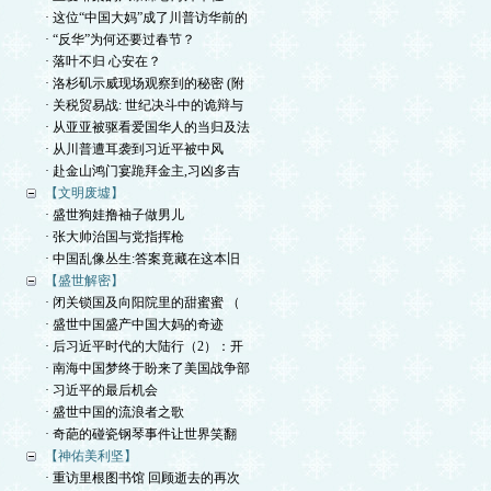
· 这位“中国大妈”成了川普访华前的
· “反华”为何还要过春节？
· 落叶不归 心安在？
· 洛杉矶示威现场观察到的秘密 (附
· 关税贸易战: 世纪决斗中的诡辩与
· 从亚亚被驱看爱国华人的当归及法
· 从川普遭耳袭到习近平被中风
· 赴金山鸿门宴跪拜金主,习凶多吉
【文明废墟】
· 盛世狗娃撸袖子做男儿
· 张大帅治国与党指挥枪
· 中国乱像丛生:答案竟藏在这本旧
【盛世解密】
· 闭关锁国及向阳院里的甜蜜蜜 （
· 盛世中国盛产中国大妈的奇迹
· 后习近平时代的大陆行（2）：开
· 南海中国梦终于盼来了美国战争部
· 习近平的最后机会
· 盛世中国的流浪者之歌
· 奇葩的碰瓷钢琴事件让世界笑翻
【神佑美利坚】
· 重访里根图书馆 回顾逝去的再次