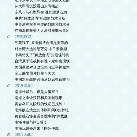
· 毛泽东承认长津湖之战惨痛失败的
· 从大和号沉没看山东号雄起
· 东风17与41型导弹 谁的噩梦或鸡
· 中共”解放台湾”的战略战术分析
· 中美潜在军事冲突的战略和战术分
· 在南海捕获美无人潜航器非智者所
【东海瞭望】
· 气死我了: 原来解放台湾是美帝的
· 对台湾大选惊恐万分,末日景像撕
· 中共错失了”解放台湾”的最佳时机
· 台湾属于谁或拥有谁？家中发现铁
· 美国调整对台政策为习近平神秘大
· 金三胖发照片打脸习大大
· 中国对朝战略必须从姑息敷衍转为
【梦系南海】
· 南海仲裁后，谁是大赢家？
· 南海之争让汉奸和卖国贼现形
· 黄岩岛和九段线的铁证已找到！
· 南海败在溃烂的体制和阿Q的梦呓
· 黄岩礁石惨变谎言搅事的“仲裁废
· 南海仲裁与阿Q后传
· 南海玩碰瓷惹来了国际仲裁
【郭共大战】