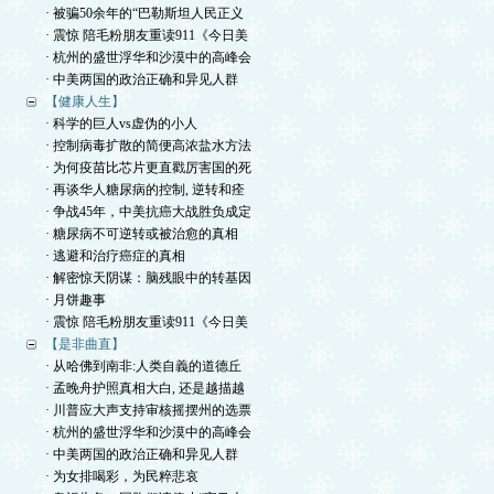
· 被骗50余年的“巴勒斯坦人民正义
· 震惊 陪毛粉朋友重读911《今日美
· 杭州的盛世浮华和沙漠中的高峰会
· 中美两国的政治正确和异见人群
【健康人生】
· 科学的巨人vs虚伪的小人
· 控制病毒扩散的简便高浓盐水方法
· 为何疫苗比芯片更直戳厉害国的死
· 再谈华人糖尿病的控制, 逆转和痊
· 争战45年，中美抗癌大战胜负成定
· 糖尿病不可逆转或被治愈的真相
· 逃避和治疗癌症的真相
· 解密惊天阴谋：脑残眼中的转基因
· 月饼趣事
· 震惊 陪毛粉朋友重读911《今日美
【是非曲直】
· 从哈佛到南非:人类自義的道德丘
· 孟晚舟护照真相大白, 还是越描越
· 川普应大声支持审核摇摆州的选票
· 杭州的盛世浮华和沙漠中的高峰会
· 中美两国的政治正确和异见人群
· 为女排喝彩，为民粹悲哀