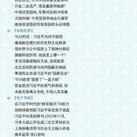
· 谷歌反击, 华为手机将惨变废铁吗
· 川金二会流产, 谁是赢家和输家?
· 中美经贸脱钩, 军事对抗和冲突将
· 大陆炸锅! 中美贸易争端会引爆军
· 南海冒进昏招导致美国牵头全球围
【末路狂奔】
· 与AI对话：习近平为何不惊慌
· 遍地献忠横行的历史和文化根源
· 境外势力让中国患上了精神分裂症
· 胰腺癌或肝癌, 他该患上哪一个?
· 李克强暴毙顺应天命, 虽死犹荣
· 北京反间防谍与加州隐蔽生物战
· 粤港民众笑谈习近平的“国家安全”
· “9/16政变”搅黄了”一盘大棋”
· 普金怒召习近平的底气和原因, 你
· 未能击落佩太专机, 中国人其实赢
【包子专柜】
· 后习近平时代的“静音模式”与权力
· 胡锦涛能驾驭习近平保党免于崩盘
· 习近平向美投降书 (2023年11月,
· 习李大战公开化成二次文革转折点
· 上海病毒清零与社会主义核心价值
· 掩耳盗零 张口皆蛇