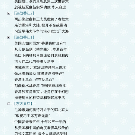
· 美国脱口罩的真相及第三次世界大
· 忽视新冠疫苗实际功效 华人命运
【决战香江2】
· 两起绑架案和王志民搅黄了春秋大
· 亲访香港和大陆: 揭开革命或暴动
· 习近平伟大斗争与港少女沉尸大海
【决战香江1】
· 美国会如何面对“香港临时政府”?
· 从天使岛到《荣光曲》: 华夏百年
· 枪口下的林郑月娥该如何逃脱和改
· 港人红二代与香港反送中
· 屠城香港 北京难以跨过的三道坎
· 镇压港独暴动 谁将遭遇滑铁卢?
· 香港闹革命, 谁在反革命?
· 彭颜祸水乱香港 巾帼英雄现香江
· 香港独立是事实，还是存在于幻想
· 掉进坑里的林荣基和铜锣湾书店
【东方又红】
· 毛泽东如何看待习近平的93北京大
· “敬祝习主席万寿无疆”
· 中国梦未来五年,十年和三十年的
· 从美国和中国的角度看俄乌战争的
· 习式文革回潮, 每个人都能感受到