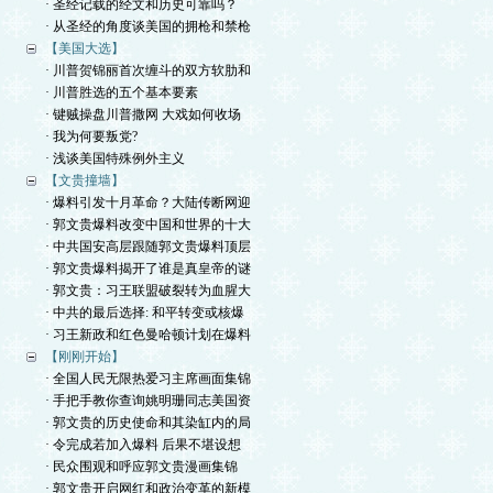
· 圣经记载的经文和历史可靠吗？
· 从圣经的角度谈美国的拥枪和禁枪
【美国大选】
· 川普贺锦丽首次缠斗的双方软肋和
· 川普胜选的五个基本要素
· 键贼操盘川普撒网 大戏如何收场
· 我为何要叛党?
· 浅谈美国特殊例外主义
【文贵撞墙】
· 爆料引发十月革命？大陆传断网迎
· 郭文贵爆料改变中国和世界的十大
· 中共国安高层跟随郭文贵爆料顶层
· 郭文贵爆料揭开了谁是真皇帝的谜
· 郭文贵：习王联盟破裂转为血腥大
· 中共的最后选择: 和平转变或核爆
· 习王新政和红色曼哈顿计划在爆料
【刚刚开始】
· 全国人民无限热爱习主席画面集锦
· 手把手教你查询姚明珊同志美国资
· 郭文贵的历史使命和其染缸内的局
· 令完成若加入爆料 后果不堪设想
· 民众围观和呼应郭文贵漫画集锦
· 郭文贵开启网红和政治变革的新模