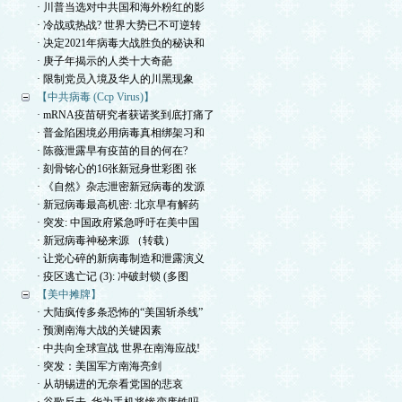
· 川普当选对中共国和海外粉红的影
· 冷战或热战? 世界大势已不可逆转
· 决定2021年病毒大战胜负的秘诀和
· 庚子年揭示的人类十大奇葩
· 限制党员入境及华人的川黑现象
【中共病毒 (Ccp Virus)】
· mRNA疫苗研究者获诺奖到底打痛了
· 普金陷困境必用病毒真相绑架习和
· 陈薇泄露早有疫苗的目的何在?
· 刻骨铭心的16张新冠身世彩图 张
· 《自然》杂志泄密新冠病毒的发源
· 新冠病毒最高机密: 北京早有解药
· 突发: 中国政府紧急呼吁在美中国
· 新冠病毒神秘来源 （转载）
· 让党心碎的新病毒制造和泄露演义
· 疫区逃亡记 (3): 冲破封锁 (多图
【美中摊牌】
· 大陆疯传多条恐怖的“美国斩杀线”
· 预测南海大战的关键因素
· 中共向全球宣战 世界在南海应战!
· 突发：美国军方南海亮剑
· 从胡锡进的无奈看党国的悲哀