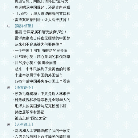
· 奥运告急，同胞们请停止“宝马大
· 奥运昭示中国崛起，还是走向苏联
· 《万维》：华人瞭望南海的窗口和
· 雷洋案证据剖析：让人冷汗浃背！
【隔洋相望】
· 重磅 雷洋家属不陪玩放弃诉讼！
· 雷洋案彻底击碎虚无缥缈的中国梦
· 从来都不穿底裤为何要保住？
· 一个中国？ 被蛆虫蛀烂的皇帝旧
· 川爷聊小英：精心策划的联俄制华
· 川爷撩小英 中国川粉崩溃
· 起来！中华民族到了最黄色的时候
· 十座本该属于中国的外国城市
· 1949年后中国丢失多少国土？看完
【谈古论今】
· 苏版毛选揭秘：中共是斯大林豢养
· 种族歧视和极端宗教是全球华人的
· 毛泽东的美国梦与尼克松图书馆
· 孙故居翠亨村游记
· 被遗忘的“国父之父”
【人生路上】
· 网络和人工智能唤醒了我的坐家文
· 六四后我与刚上台江泽民的简短握