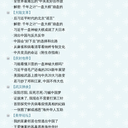
· 全世界最难忘的“中美友好合作故
· 解密: 千年之计“一盘大棋”崩盘的
【大陆文革】
· 后习近平时代的北京“谣言”
· 解密: 千年之计“一盘大棋”崩盘的
· 习近平一盘神秘大棋成就了大日本
· 润出中国与反共反华
· 中国会“好下去”的选择和出路
· 从麻雀和病毒清零看纳粹专制文化
· 中共党员的命运（附生存指南）
【庆封包帝】
· 习能看懂川普的一盘神秘大棋吗?
· 习近平借毛尸还魂的2024新年展望
· 美国核武器上膛与中共20大习政变
· 若习抄了邓和江家, 中国不伟大也
【武汉肺炎】
· 应阳尽阳, 应死尽死-习贼中国梦
· 证据来了, 我现在不需要打第三针
· 首部探究中共病毒疫情真相的紀錄
· 一张图了解或感恩”海外华人互助
【美华论坛】
· 我的富豪邻居仓惶逃出中国了
· 王爱琳案的风暴席卷海外华社