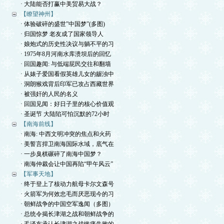
· 大陆能否打赢中美贸易大战？
【瞭望神州】
· 体验破碎的盛世”中国梦”(多图)
· 归国惊梦 老友成了国家领导人
· 娘炮式的历史性决议与躺不平的习
· 1975年8月河南水库溃坝后的回忆
· 回国趣闻: 与低端屁民交往和翻墙
· 从婊子爱国看假英雄儿女的龌浊中
· 洞朗猴戏背后印军已攻占西藏世界
· 被强奸的人民的名义
· 回国见闻：好日子里的核心价值观
· 圣诞节 大陆陷可怕沉默的72小时
【南海前线】
· 南海: 中西文明冲突的焦点和火药
· 美誓言捍卫南海国际水域，底气在
· 一步臭棋碾碎了南海中国梦？
· 南海仲裁会让中国再陷“甲午风云”
【军事天地】
· 终于登上了核动力航母卡尔文森号
· 火箭军为何效忠毛而厌恶现今的习
· 朝鲜战争的中国空军逸闻（多图）
· 总统令揭长津湖之战和朝鲜战争的