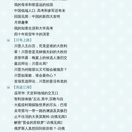
· 我的母亲和那遥远的祖国
· 中国低端人口: 高考和参军还有未
· 回国见闻：中国的新四大发明
· 月饼趣事
· 我的知青生涯和大学高考
· 四十年前贺年卡的演变
【川爷上路】
· 川普入主白宫，究竟是谁的大胜利
· 晕！川普曾是克林顿夫妇的大粉丝
· 原形毕露：晚宴上的候选人激烈交
· 最后辩论：川普出局?
· 川普为何能冒出又可能会被抛弃？
· 川普如落败，谁会最伤心？
· 首场竞选辩论，川普的姜没有老的
【浪迹江湖】
· 温哥华: 天堂和地域的交叉口
· 智利游体验”左右,美中,宗教与自
· 大瘟疫时期探险世界的尽头：巴塔
· 吴哥窟与一带一路的渊源及其惨烈
· 止不住泪的大美莫斯科-访俄见闻3
· 解密“普金的苏联梦”-访俄见闻2
· 俄罗斯人真想回到前苏联？-访俄