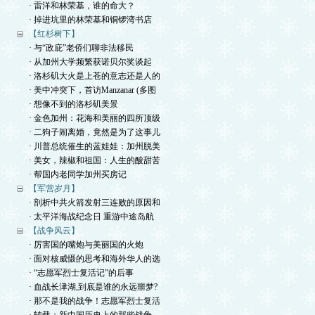
· 雷洋和林荣基，谁的命大？
· 掉进坑里的林荣基和铜锣湾书店
【红杉树下】
· 与“政庇”老侨们聊非法移民
· 从加州大学频繁获诺贝尔奖谈起
· 洛杉矶大火是上苍的意志还是人的
· 美中冲突下，首访Manzanar (多图
· 想像不到的洛杉矶美景
· 金色加州：花海和美丽的四所顶级
· 二狗子闹离婚，竟然是为了这事儿
· 川普总统催生的蓝娃娃：加州脱美
· 美女，辣椒和祖国：人生的酸甜苦
· 帮国内老同学加州买房记
【军营岁月】
· 剖析中共火箭发射三连败的原因和
· 太平洋海战纪念日 重游中途岛航
【战争风云】
· 厉害国的嘴炮与美丽国的火炮
· 面对核威慑的思考和海外华人的选
· “志愿军烈士复活记”的后事
· 血战长津湖,到底是谁的永远噩梦?
· 那不是我的战争！志愿军烈士复活