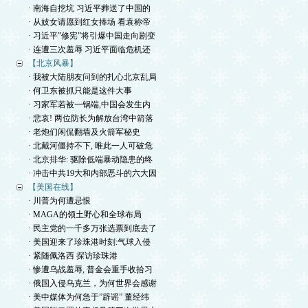
· 南海自挖坑 习近平葬送了中国的
· 从妓女请愿到红女捧场 看袁称帝
· 习近平”修宪”将引爆中国走向剧变
· 连遭三次羞辱 习近平面临危机还
【北京风暴】
· 我被大陆朋友问到的扎心北京乱局
· 何卫东被抓只能是这件大事
· 习家军若被一锅端,中国会发生内
· 悲哀! 两位防长为解放台湾中箭落
· 老炮们闲侃翻墙及火箭军秘史
· 北戴河僵持不下, 唯此一人可破危
· 北京排华: 驱除低端暴动隐患的终
· 冲击中共19大和内部恶斗的六大因
【美国在线】
· 川普为何遭忌恨
· MAGA的领土野心和全球布局
· 民主党的一千多万张选票到底去了
· 美国迎来了珍珠港时刻:气球入侵
· 紧随佩洛西 探访珍珠港
· 惨遭乌战羞辱, 普金会重手收拾习
· 俄国入侵乌克兰，为何世界会感谢
· 美中媒体为何急于”辟谣” 董经纬