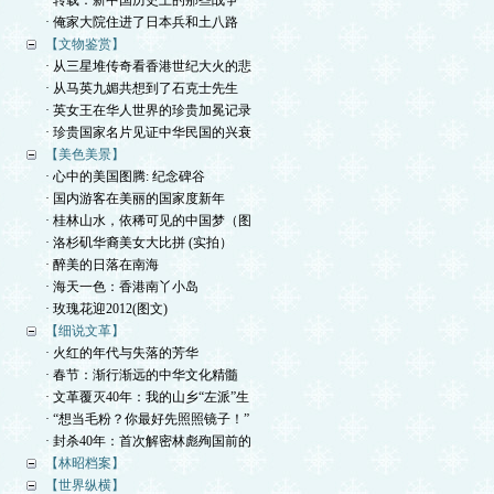
· 转载：新中国历史上的那些战争
· 俺家大院住进了日本兵和土八路
【文物鉴赏】
· 从三星堆传奇看香港世纪大火的悲
· 从马英九媚共想到了石克士先生
· 英女王在华人世界的珍贵加冕记录
· 珍贵国家名片见证中华民国的兴衰
【美色美景】
· 心中的美国图腾: 纪念碑谷
· 国内游客在美丽的国家度新年
· 桂林山水，依稀可见的中国梦（图
· 洛杉矶华裔美女大比拼 (实拍）
· 醉美的日落在南海
· 海天一色：香港南丫小岛
· 玫瑰花迎2012(图文)
【细说文革】
· 火红的年代与失落的芳华
· 春节：渐行渐远的中华文化精髓
· 文革覆灭40年：我的山乡“左派”生
· “想当毛粉？你最好先照照镜子！”
· 封杀40年：首次解密林彪殉国前的
【林昭档案】
【世界纵横】