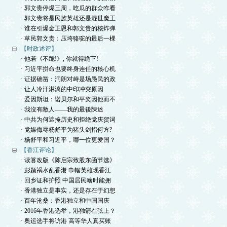
· 郭文贵停爆三周，吃瓜的群众咋看
· 郭文贵将是民族英雄还是混世魔王
· 谁在引爆金正恩和郭文贵的核炸弹
· 草民郭文贵：压垮骆驼的最后一棵
【时政述评】
· 他若《不跪!》, 你就得跪下!
· 习近平拼命也要终身连任的核心机
· 证据确凿：洞朗对峙是场愚民的政
· 让人冷汗淋漓的中印冲突原因
· 爱因斯坦：诺贝尔和平奖因他而不
· 我沒有敵人——我的最後陳述
· 中共为何遮掩历史和拒绝党庆贺词
· 党媒侮辱杨舒平为猪头剑指何方?
· 杨舒平和习近平，哪一位更爱国？
【香江评论】
· 读篡改版《陈启宗致股东函节选》
· 彭颜祸水乱香港 巾帼英雄现香江
· 回乡证和护照 中国居民啥时能拥
· 香港独立是事实，还是存在于幻想
· 百年沧桑：香港独立和中国国庆
· 2016年香港选举，港独箭在弦上？
· 奥运选手将访港 高等华人真买账