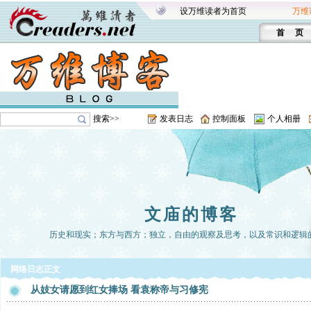
设万维读者为首页
万维
首 页
搜索>>
发表日志
控制面板
个人相册
文庙的博客
历史和现实；东方与西方；独立，自由的观察及思考，以及常识和逻辑
网络日志正文
从妓女请愿到红女捧场 看袁称帝与习修宪