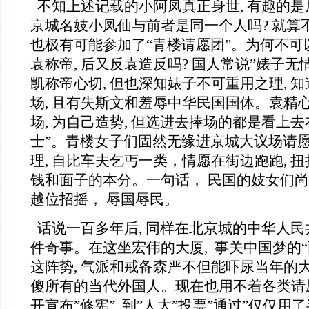
不知上述记载的小阿凤真正身世, 有趣的
京城名妓小凤仙与前者是同一个人吗? 就算不
也极有可能参加了“青楼请愿团”。为何不可
袁称帝, 后又反袁造反吗? 国人常说”婊子无情
凯称帝心切, 但也深知婊子不可重用之理, 
场, 且有失斯文和羞辱中华民国国体。袁精
场, 为自己造势, 但选进去捧场的都是看上
士”。青楼女子们固然无缘进京城大议场请愿
理, 自比车夫乞丐一类，情愿在街边跑跑, 扭
钱和面子的本分。一句话， 民国的妓女们尚
越位招摇， 辱国辱民。
话说一百多年后, 同样在北京城的中华人民
件奇事。在这坐宏伟的大厦, 事关中国梦的
这阵势, 气派和戒备森严不但能吓尿当年的大
傻所有的当代外国人。现在也用不着各类请愿
开宣布”修宪”, 到”人大”投票”通过”仅仅