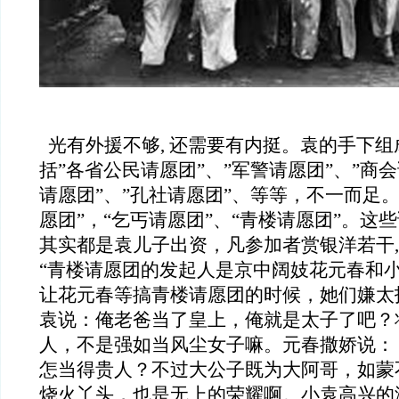
光有外援不够, 还需要有内挺。袁的手下
括”各省公民请愿团”、”军警请愿团”、”商
请愿团”、”孔社请愿团”、等等，不一而足
愿团”，“乞丐请愿团”、“青楼请愿团”。这
其实都是袁儿子出资，凡参加者赏银洋若干,
“青楼请愿团的发起人是京中阔妓花元春和
让花元春等搞青楼请愿团的时候，她们嫌太
袁说：俺老爸当了皇上，俺就是太子了吧？
人，不是强如当风尘女子嘛。元春撒娇说：
怎当得贵人？不过大公子既为大阿哥，如蒙
烧火丫头，也是无上的荣耀啊。小袁高兴的