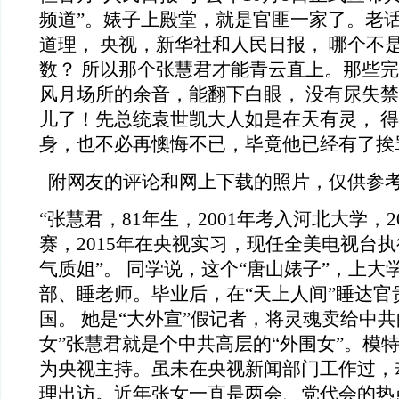
频道”。婊子上殿堂，就是官匪一家了。老话
道理， 央视，新华社和人民日报， 哪个不
数？ 所以那个张慧君才能青云直上。那些
风月场所的余音，能翻下白眼， 没有尿失禁
儿了！先总统袁世凯大人如是在天有灵， 
身，也不必再懊悔不已，毕竟他已经有了挨
附网友的评论和网上下载的照片，仅供参
“
张慧君，81年生，2001年考入河北大学，2
赛，2015年在央视实习，现任全美电视台
气质姐”。 同学说，这个“唐山婊子”，上大
部、睡老师。毕业后，在“天上人间”睡达官
国。 她是“大外宣”假记者，将灵魂卖给中共
女”张慧君就是个中共高层的“外围女”。模
为央视主持。虽未在央视新闻部门工作过，
理出访。近年张女一直是两会、党代会的热