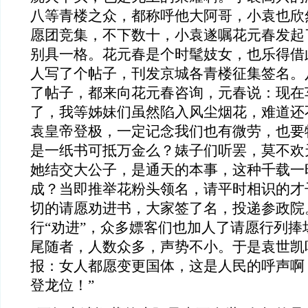
八等青楼之众，都称呼他大阿哥，小袁也欣
愿团竞集，不下数十，小袁遂嘱花元春发起
别具一格。花元春是个时髦妓女，也乐得借
人写了个帖子，刊发京城各青楼征集签名。
了帖子，都来向花元春咨询，元春说：现在
了，我等姊妹们虽然陷入风尘烟花，难道还
袁皇帝登极，一定记念我们也有微劳，也要
是一纸书可抵万金么？婊子们听罢，莫不欢
她结交大公子，是通天的本事，这种千载一
成？当即推举花粉头领名，请平时相识的才
切的请愿劝进书，大家签了名，投递参政院
行“劝进”，众多嫖客们也加人了请愿行列捧
尾随者，人数众多，声势不小。于是袁世凯
报：女人都愿变更国体，这是人民的呼声啊
登龙位！”