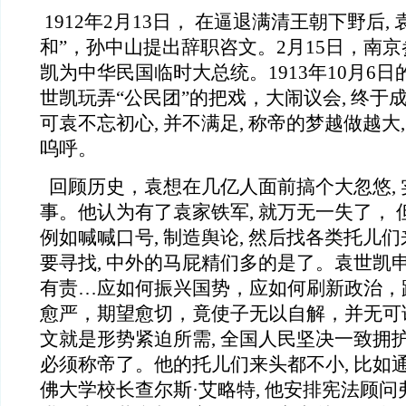
1912年2月13日， 在逼退满清王朝下野后,
和”，孙中山提出辞职咨文。2月15日，南
凯为中华民国临时大总统。1913年10月6日
世凯玩弄“公民团”的把戏，大闹议会, 终于
可袁不忘初心, 并不满足, 称帝的梦越做越大,
呜呼。
回顾历史，袁想在几亿人面前搞个大忽悠,
事。他认为有了袁家铁军, 就万无一失了， 
例如喊喊口号, 制造舆论, 然后找各类托儿
要寻找, 中外的马屁精们多的是了。袁世凯
有责…应如何振兴国势，应如何刷新政治，
愈严，期望愈切，竟使子无以自解，并无可
文就是形势紧迫所需, 全国人民坚决一致拥护,
必须称帝了。他的托儿们来头都不小, 比如
佛大学校长查尔斯·艾略特, 他安排宪法顾问