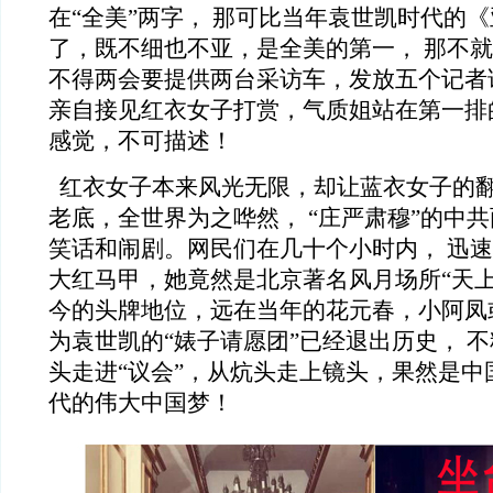
在“全美”两字， 那可比当年袁世凯时代的
了，既不细也不亚，是全美的第一， 那不就
不得两会要提供两台采访车，发放五个记者
亲自接见红衣女子打赏，气质姐站在第一排
感觉，不可描述！
红衣女子本来风光无限，却让蓝衣女子的
老底，全世界为之哗然， “庄严肃穆”的中
笑话和闹剧。网民们在几十个小时内， 迅
大红马甲，她竟然是北京著名风月场所“天上
今的头牌地位，远在当年的花元春，小阿凤
为袁世凯的“婊子请愿团”已经退出历史， 
头走进“议会”，从炕头走上镜头，果然是中
代的伟大中国梦！