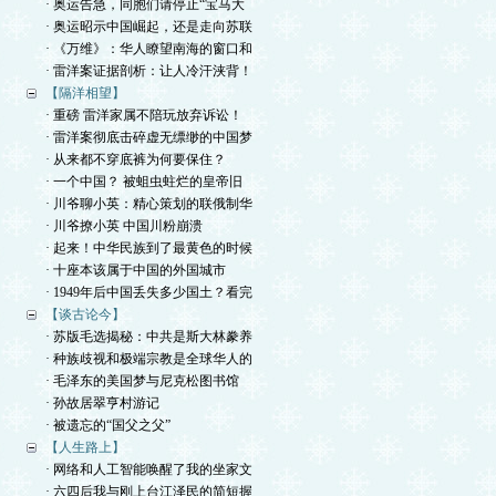
· 奥运告急，同胞们请停止“宝马大
· 奥运昭示中国崛起，还是走向苏联
· 《万维》：华人瞭望南海的窗口和
· 雷洋案证据剖析：让人冷汗浃背！
【隔洋相望】
· 重磅 雷洋家属不陪玩放弃诉讼！
· 雷洋案彻底击碎虚无缥缈的中国梦
· 从来都不穿底裤为何要保住？
· 一个中国？ 被蛆虫蛀烂的皇帝旧
· 川爷聊小英：精心策划的联俄制华
· 川爷撩小英 中国川粉崩溃
· 起来！中华民族到了最黄色的时候
· 十座本该属于中国的外国城市
· 1949年后中国丢失多少国土？看完
【谈古论今】
· 苏版毛选揭秘：中共是斯大林豢养
· 种族歧视和极端宗教是全球华人的
· 毛泽东的美国梦与尼克松图书馆
· 孙故居翠亨村游记
· 被遗忘的“国父之父”
【人生路上】
· 网络和人工智能唤醒了我的坐家文
· 六四后我与刚上台江泽民的简短握