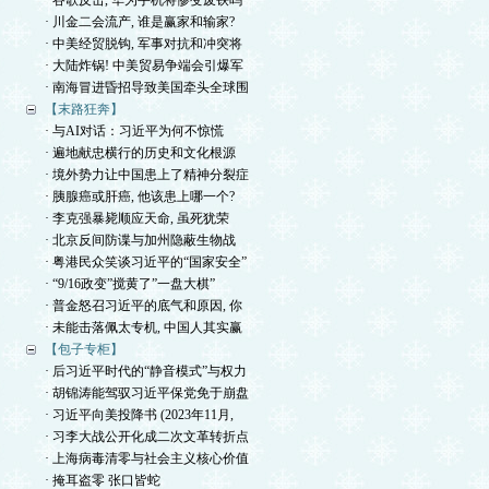
· 谷歌反击, 华为手机将惨变废铁吗
· 川金二会流产, 谁是赢家和输家?
· 中美经贸脱钩, 军事对抗和冲突将
· 大陆炸锅! 中美贸易争端会引爆军
· 南海冒进昏招导致美国牵头全球围
【末路狂奔】
· 与AI对话：习近平为何不惊慌
· 遍地献忠横行的历史和文化根源
· 境外势力让中国患上了精神分裂症
· 胰腺癌或肝癌, 他该患上哪一个?
· 李克强暴毙顺应天命, 虽死犹荣
· 北京反间防谍与加州隐蔽生物战
· 粤港民众笑谈习近平的“国家安全”
· “9/16政变”搅黄了”一盘大棋”
· 普金怒召习近平的底气和原因, 你
· 未能击落佩太专机, 中国人其实赢
【包子专柜】
· 后习近平时代的“静音模式”与权力
· 胡锦涛能驾驭习近平保党免于崩盘
· 习近平向美投降书 (2023年11月,
· 习李大战公开化成二次文革转折点
· 上海病毒清零与社会主义核心价值
· 掩耳盗零 张口皆蛇