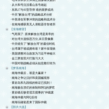
· 毛泽东承认长津湖之战惨痛失败的
· 从大和号沉没看山东号雄起
· 东风17与41型导弹 谁的噩梦或鸡
· 中共”解放台湾”的战略战术分析
· 中美潜在军事冲突的战略和战术分
· 在南海捕获美无人潜航器非智者所
【东海瞭望】
· 气死我了: 原来解放台湾是美帝的
· 对台湾大选惊恐万分,末日景像撕
· 中共错失了”解放台湾”的最佳时机
· 台湾属于谁或拥有谁？家中发现铁
· 美国调整对台政策为习近平神秘大
· 金三胖发照片打脸习大大
· 中国对朝战略必须从姑息敷衍转为
【梦系南海】
· 南海仲裁后，谁是大赢家？
· 南海之争让汉奸和卖国贼现形
· 黄岩岛和九段线的铁证已找到！
· 南海败在溃烂的体制和阿Q的梦呓
· 黄岩礁石惨变谎言搅事的“仲裁废
· 南海仲裁与阿Q后传
· 南海玩碰瓷惹来了国际仲裁
【郭共大战】