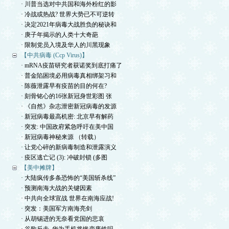
· 川普当选对中共国和海外粉红的影
· 冷战或热战? 世界大势已不可逆转
· 决定2021年病毒大战胜负的秘诀和
· 庚子年揭示的人类十大奇葩
· 限制党员入境及华人的川黑现象
【中共病毒 (Ccp Virus)】
· mRNA疫苗研究者获诺奖到底打痛了
· 普金陷困境必用病毒真相绑架习和
· 陈薇泄露早有疫苗的目的何在?
· 刻骨铭心的16张新冠身世彩图 张
· 《自然》杂志泄密新冠病毒的发源
· 新冠病毒最高机密: 北京早有解药
· 突发: 中国政府紧急呼吁在美中国
· 新冠病毒神秘来源 （转载）
· 让党心碎的新病毒制造和泄露演义
· 疫区逃亡记 (3): 冲破封锁 (多图
【美中摊牌】
· 大陆疯传多条恐怖的“美国斩杀线”
· 预测南海大战的关键因素
· 中共向全球宣战 世界在南海应战!
· 突发：美国军方南海亮剑
· 从胡锡进的无奈看党国的悲哀