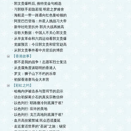
· 郭文贵爆料后, 推特党金句精选
· 习郭联手若隐若现 明君之梦难舍
· 海航是一带一路通向红色曼哈顿的
· 阿里巴巴登场：外星人挑战习大帝
· 新华社吃里扒外 郭共大战再掀高
· 谷歌大数据：中国人不关心郭文贵
· 从辛亥革命和六四运动看郭文贵爆
· 党媒预言：今日郭文贵和宦官赵高
· 从郭文贵事件看中共背后的博弈
【香港故事】
· 那不是我的战争！志愿军烈士复活
· 从贪腐角度谈聪明的香港人
· 罗文：狮子山下不朽的乐章
· 初探香港赛马会大本营
【彩虹之约】
· 哈梅内伊被击杀与普珥节的启示
· 访台初探蒋介石的真实宗教信仰
· 以色列行: 耶路撒冷到底属于谁?
· 以色列行: 应许的美地
· 以色列行: 戈兰高地到底属于谁?
· 血月高挂紫禁城 民众恐谎蔓延
· 走近童话世界的“圣诞”之旅：锡安