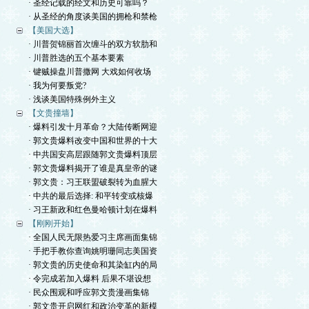
· 圣经记载的经文和历史可靠吗？
· 从圣经的角度谈美国的拥枪和禁枪
【美国大选】
· 川普贺锦丽首次缠斗的双方软肋和
· 川普胜选的五个基本要素
· 键贼操盘川普撒网 大戏如何收场
· 我为何要叛党?
· 浅谈美国特殊例外主义
【文贵撞墙】
· 爆料引发十月革命？大陆传断网迎
· 郭文贵爆料改变中国和世界的十大
· 中共国安高层跟随郭文贵爆料顶层
· 郭文贵爆料揭开了谁是真皇帝的谜
· 郭文贵：习王联盟破裂转为血腥大
· 中共的最后选择: 和平转变或核爆
· 习王新政和红色曼哈顿计划在爆料
【刚刚开始】
· 全国人民无限热爱习主席画面集锦
· 手把手教你查询姚明珊同志美国资
· 郭文贵的历史使命和其染缸内的局
· 令完成若加入爆料 后果不堪设想
· 民众围观和呼应郭文贵漫画集锦
· 郭文贵开启网红和政治变革的新模