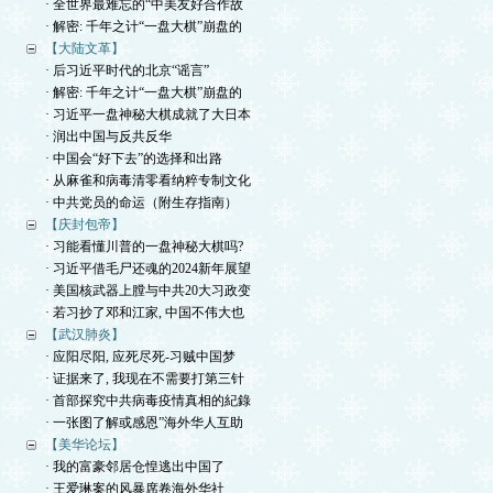
· 全世界最难忘的“中美友好合作故
· 解密: 千年之计“一盘大棋”崩盘的
【大陆文革】
· 后习近平时代的北京“谣言”
· 解密: 千年之计“一盘大棋”崩盘的
· 习近平一盘神秘大棋成就了大日本
· 润出中国与反共反华
· 中国会“好下去”的选择和出路
· 从麻雀和病毒清零看纳粹专制文化
· 中共党员的命运（附生存指南）
【庆封包帝】
· 习能看懂川普的一盘神秘大棋吗?
· 习近平借毛尸还魂的2024新年展望
· 美国核武器上膛与中共20大习政变
· 若习抄了邓和江家, 中国不伟大也
【武汉肺炎】
· 应阳尽阳, 应死尽死-习贼中国梦
· 证据来了, 我现在不需要打第三针
· 首部探究中共病毒疫情真相的紀錄
· 一张图了解或感恩”海外华人互助
【美华论坛】
· 我的富豪邻居仓惶逃出中国了
· 王爱琳案的风暴席卷海外华社