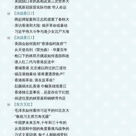
· 美国脱口罩的真相及第三次世界大
· 忽视新冠疫苗实际功效 华人命运
【决战香江2】
· 两起绑架案和王志民搅黄了春秋大
· 亲访香港和大陆: 揭开革命或暴动
· 习近平伟大斗争与港少女沉尸大海
【决战香江1】
· 美国会如何面对“香港临时政府”?
· 从天使岛到《荣光曲》: 华夏百年
· 枪口下的林郑月娥该如何逃脱和改
· 港人红二代与香港反送中
· 屠城香港 北京难以跨过的三道坎
· 镇压港独暴动 谁将遭遇滑铁卢?
· 香港闹革命, 谁在反革命?
· 彭颜祸水乱香港 巾帼英雄现香江
· 香港独立是事实，还是存在于幻想
· 掉进坑里的林荣基和铜锣湾书店
【东方又红】
· 毛泽东如何看待习近平的93北京大
· “敬祝习主席万寿无疆”
· 中国梦未来五年,十年和三十年的
· 从美国和中国的角度看俄乌战争的
· 习式文革回潮, 每个人都能感受到