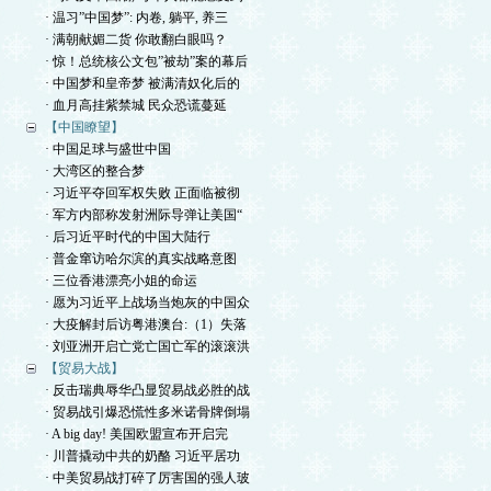
· 温习”中国梦”: 内卷, 躺平, 养三
· 满朝献媚二货 你敢翻白眼吗？
· 惊！总统核公文包”被劫”案的幕后
· 中国梦和皇帝梦 被满清奴化后的
· 血月高挂紫禁城 民众恐谎蔓延
【中国瞭望】
· 中国足球与盛世中国
· 大湾区的整合梦
· 习近平夺回军权失败 正面临被彻
· 军方内部称发射洲际导弹让美国“
· 后习近平时代的中国大陆行
· 普金窜访哈尔滨的真实战略意图
· 三位香港漂亮小姐的命运
· 愿为习近平上战场当炮灰的中国众
· 大疫解封后访粤港澳台:（1）失落
· 刘亚洲开启亡党亡国亡军的滚滚洪
【贸易大战】
· 反击瑞典辱华凸显贸易战必胜的战
· 贸易战引爆恐慌性多米诺骨牌倒塌
· A big day! 美国欧盟宣布开启完
· 川普撬动中共的奶酪 习近平居功
· 中美贸易战打碎了厉害国的强人玻