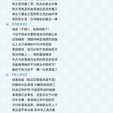
· 郭文贵停爆三周，吃瓜的群众咋看
· 郭文贵将是民族英雄还是混世魔王
· 谁在引爆金正恩和郭文贵的核炸弹
· 草民郭文贵：压垮骆驼的最后一棵
【时政述评】
· 他若《不跪!》, 你就得跪下!
· 习近平拼命也要终身连任的核心机
· 证据确凿：洞朗对峙是场愚民的政
· 让人冷汗淋漓的中印冲突原因
· 爱因斯坦：诺贝尔和平奖因他而不
· 我沒有敵人——我的最後陳述
· 中共为何遮掩历史和拒绝党庆贺词
· 党媒侮辱杨舒平为猪头剑指何方?
· 杨舒平和习近平，哪一位更爱国？
【香江评论】
· 读篡改版《陈启宗致股东函节选》
· 彭颜祸水乱香港 巾帼英雄现香江
· 回乡证和护照 中国居民啥时能拥
· 香港独立是事实，还是存在于幻想
· 百年沧桑：香港独立和中国国庆
· 2016年香港选举，港独箭在弦上？
· 奥运选手将访港 高等华人真买账