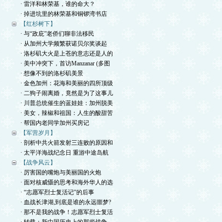
· 雷洋和林荣基，谁的命大？
· 掉进坑里的林荣基和铜锣湾书店
【红杉树下】
· 与“政庇”老侨们聊非法移民
· 从加州大学频繁获诺贝尔奖谈起
· 洛杉矶大火是上苍的意志还是人的
· 美中冲突下，首访Manzanar (多图
· 想像不到的洛杉矶美景
· 金色加州：花海和美丽的四所顶级
· 二狗子闹离婚，竟然是为了这事儿
· 川普总统催生的蓝娃娃：加州脱美
· 美女，辣椒和祖国：人生的酸甜苦
· 帮国内老同学加州买房记
【军营岁月】
· 剖析中共火箭发射三连败的原因和
· 太平洋海战纪念日 重游中途岛航
【战争风云】
· 厉害国的嘴炮与美丽国的火炮
· 面对核威慑的思考和海外华人的选
· “志愿军烈士复活记”的后事
· 血战长津湖,到底是谁的永远噩梦?
· 那不是我的战争！志愿军烈士复活