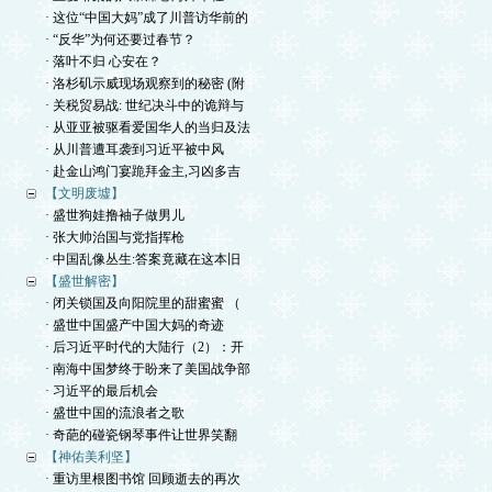
· 这位“中国大妈”成了川普访华前的
· “反华”为何还要过春节？
· 落叶不归 心安在？
· 洛杉矶示威现场观察到的秘密 (附
· 关税贸易战: 世纪决斗中的诡辩与
· 从亚亚被驱看爱国华人的当归及法
· 从川普遭耳袭到习近平被中风
· 赴金山鸿门宴跪拜金主,习凶多吉
【文明废墟】
· 盛世狗娃撸袖子做男儿
· 张大帅治国与党指挥枪
· 中国乱像丛生:答案竟藏在这本旧
【盛世解密】
· 闭关锁国及向阳院里的甜蜜蜜 （
· 盛世中国盛产中国大妈的奇迹
· 后习近平时代的大陆行（2）：开
· 南海中国梦终于盼来了美国战争部
· 习近平的最后机会
· 盛世中国的流浪者之歌
· 奇葩的碰瓷钢琴事件让世界笑翻
【神佑美利坚】
· 重访里根图书馆 回顾逝去的再次