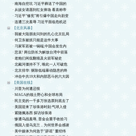
· 南海自挖坑 习近平葬送了中国的
· 从妓女请愿到红女捧场 看袁称帝
· 习近平”修宪”将引爆中国走向剧变
· 连遭三次羞辱 习近平面临危机还
【北京风暴】
· 我被大陆朋友问到的扎心北京乱局
· 何卫东被抓只能是这件大事
· 习家军若被一锅端,中国会发生内
· 悲哀! 两位防长为解放台湾中箭落
· 老炮们闲侃翻墙及火箭军秘史
· 北戴河僵持不下, 唯此一人可破危
· 北京排华: 驱除低端暴动隐患的终
· 冲击中共19大和内部恶斗的六大因
【美国在线】
· 川普为何遭忌恨
· MAGA的领土野心和全球布局
· 民主党的一千多万张选票到底去了
· 美国迎来了珍珠港时刻:气球入侵
· 紧随佩洛西 探访珍珠港
· 惨遭乌战羞辱, 普金会重手收拾习
· 俄国入侵乌克兰，为何世界会感谢
· 美中媒体为何急于”辟谣” 董经纬