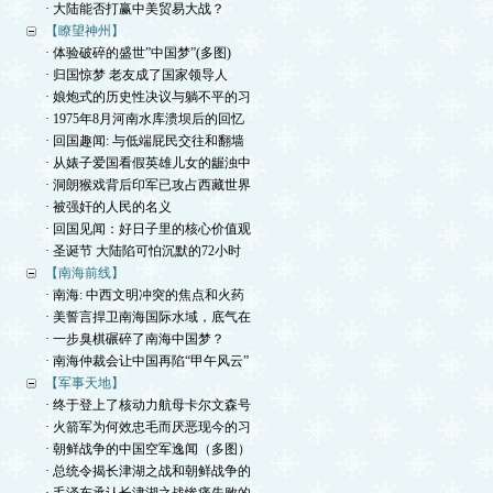
· 大陆能否打赢中美贸易大战？
【瞭望神州】
· 体验破碎的盛世”中国梦”(多图)
· 归国惊梦 老友成了国家领导人
· 娘炮式的历史性决议与躺不平的习
· 1975年8月河南水库溃坝后的回忆
· 回国趣闻: 与低端屁民交往和翻墙
· 从婊子爱国看假英雄儿女的龌浊中
· 洞朗猴戏背后印军已攻占西藏世界
· 被强奸的人民的名义
· 回国见闻：好日子里的核心价值观
· 圣诞节 大陆陷可怕沉默的72小时
【南海前线】
· 南海: 中西文明冲突的焦点和火药
· 美誓言捍卫南海国际水域，底气在
· 一步臭棋碾碎了南海中国梦？
· 南海仲裁会让中国再陷“甲午风云”
【军事天地】
· 终于登上了核动力航母卡尔文森号
· 火箭军为何效忠毛而厌恶现今的习
· 朝鲜战争的中国空军逸闻（多图）
· 总统令揭长津湖之战和朝鲜战争的