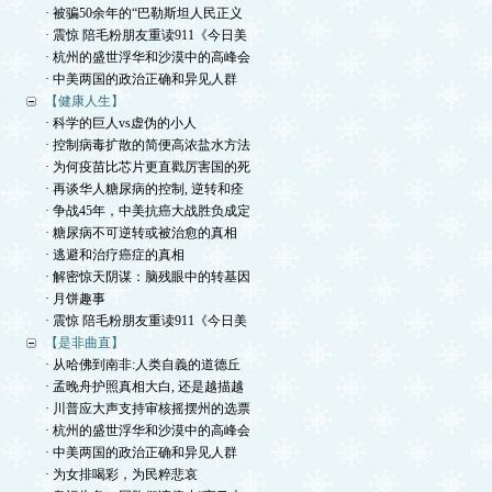
· 被骗50余年的“巴勒斯坦人民正义
· 震惊 陪毛粉朋友重读911《今日美
· 杭州的盛世浮华和沙漠中的高峰会
· 中美两国的政治正确和异见人群
【健康人生】
· 科学的巨人vs虚伪的小人
· 控制病毒扩散的简便高浓盐水方法
· 为何疫苗比芯片更直戳厉害国的死
· 再谈华人糖尿病的控制, 逆转和痊
· 争战45年，中美抗癌大战胜负成定
· 糖尿病不可逆转或被治愈的真相
· 逃避和治疗癌症的真相
· 解密惊天阴谋：脑残眼中的转基因
· 月饼趣事
· 震惊 陪毛粉朋友重读911《今日美
【是非曲直】
· 从哈佛到南非:人类自義的道德丘
· 孟晚舟护照真相大白, 还是越描越
· 川普应大声支持审核摇摆州的选票
· 杭州的盛世浮华和沙漠中的高峰会
· 中美两国的政治正确和异见人群
· 为女排喝彩，为民粹悲哀