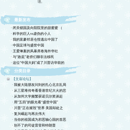
最新发布
· 闭关锁国及向阳院里的甜蜜蜜 （
· 科学的巨人vs虚伪的小人
· 我的富豪邻居仓惶逃出中国了
· 中国足球与盛世中国
· 王爱琳案的风暴席卷海外华社
· 与“政庇”老侨们聊非法移民
· 这位“中国大妈”成了川普访华前的
分类目录
【文庙论坛】
· 我被大陆朋友问到的扎心北京乱局
· 从三星堆传奇看香港世纪大火的悲
· 从加州大学频繁获诺贝尔奖谈起
· 用“五四”的眼光看“盛世中国”
· 川普“正在摧毁”世界 美国却处之
· 复兴崛起与再次伟大
· 当你的祖国成为邪恶轴心国的首恶
· 别不了的司徒雷登和特朗普