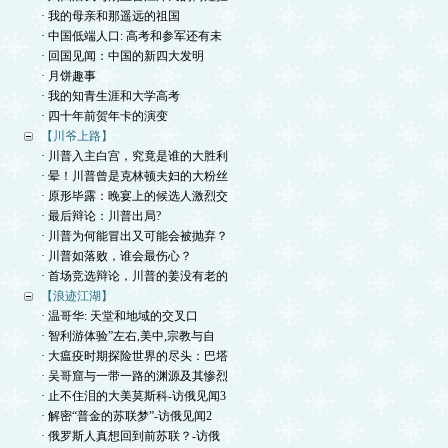
· 我的母亲和那遥远的祖国
· 中国低端人口: 高考和参军还有未
· 回国见闻：中国的新四大发明
· 月饼趣事
· 我的知青生涯和大学高考
· 四十年前贺年卡的演变
【川爷上路】
· 川普入主白宫，究竟是谁的大胜利
· 晕！川普曾是克林顿夫妇的大粉丝
· 原形毕露：晚宴上的候选人激烈交
· 最后辩论：川普出局?
· 川普为何能冒出又可能会被抛弃？
· 川普如落败，谁会最伤心？
· 首场竞选辩论，川普的姜没有老的
【浪迹江湖】
· 温哥华: 天堂和地域的交叉口
· 智利游体验”左右,美中,宗教与自
· 大瘟疫时期探险世界的尽头：巴塔
· 吴哥窟与一带一路的渊源及其惨烈
· 止不住泪的大美莫斯科-访俄见闻3
· 解密“普金的苏联梦”-访俄见闻2
· 俄罗斯人真想回到前苏联？-访俄