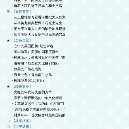
· 转载：新中国历史上的那些战争
· 俺家大院住进了日本兵和土八路
【文物鉴赏】
· 从三星堆传奇看香港世纪大火的悲
· 从马英九媚共想到了石克士先生
· 英女王在华人世界的珍贵加冕记录
· 珍贵国家名片见证中华民国的兴衰
【美色美景】
· 心中的美国图腾: 纪念碑谷
· 国内游客在美丽的国家度新年
· 桂林山水，依稀可见的中国梦（图
· 洛杉矶华裔美女大比拼 (实拍）
· 醉美的日落在南海
· 海天一色：香港南丫小岛
· 玫瑰花迎2012(图文)
【细说文革】
· 火红的年代与失落的芳华
· 春节：渐行渐远的中华文化精髓
· 文革覆灭40年：我的山乡“左派”生
· “想当毛粉？你最好先照照镜子！”
· 封杀40年：首次解密林彪殉国前的
【林昭档案】
【世界纵横】