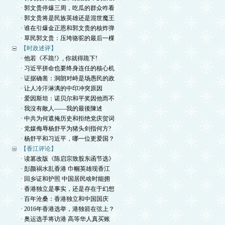
· 郭文贵停爆三周，吃瓜的群众咋看
· 郭文贵将是民族英雄还是混世魔王
· 谁在引爆金正恩和郭文贵的核炸弹
· 草民郭文贵：压垮骆驼的最后一棵
【时政述评】
· 他若《不跪!》, 你就得跪下!
· 习近平拼命也要终身连任的核心机
· 证据确凿：洞朗对峙是场愚民的政
· 让人冷汗淋漓的中印冲突原因
· 爱因斯坦：诺贝尔和平奖因他而不
· 我沒有敵人——我的最後陳述
· 中共为何遮掩历史和拒绝党庆贺词
· 党媒侮辱杨舒平为猪头剑指何方?
· 杨舒平和习近平，哪一位更爱国？
【香江评论】
· 读篡改版《陈启宗致股东函节选》
· 彭颜祸水乱香港 巾帼英雄现香江
· 回乡证和护照 中国居民啥时能拥
· 香港独立是事实，还是存在于幻想
· 百年沧桑：香港独立和中国国庆
· 2016年香港选举，港独箭在弦上？
· 奥运选手将访港 高等华人真买账