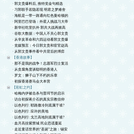
· 郭文贵爆料后, 推特党金句精选
· 习郭联手若隐若现 明君之梦难舍
· 海航是一带一路通向红色曼哈顿的
· 阿里巴巴登场：外星人挑战习大帝
· 新华社吃里扒外 郭共大战再掀高
· 谷歌大数据：中国人不关心郭文贵
· 从辛亥革命和六四运动看郭文贵爆
· 党媒预言：今日郭文贵和宦官赵高
· 从郭文贵事件看中共背后的博弈
【香港故事】
· 那不是我的战争！志愿军烈士复活
· 从贪腐角度谈聪明的香港人
· 罗文：狮子山下不朽的乐章
· 初探香港赛马会大本营
【彩虹之约】
· 哈梅内伊被击杀与普珥节的启示
· 访台初探蒋介石的真实宗教信仰
· 以色列行: 耶路撒冷到底属于谁?
· 以色列行: 应许的美地
· 以色列行: 戈兰高地到底属于谁?
· 血月高挂紫禁城 民众恐谎蔓延
· 走近童话世界的“圣诞”之旅：锡安