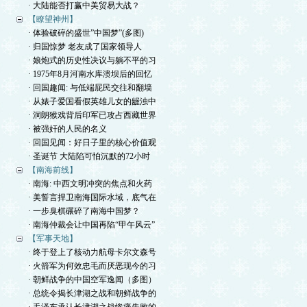
· 大陆能否打赢中美贸易大战？
【瞭望神州】
· 体验破碎的盛世”中国梦”(多图)
· 归国惊梦 老友成了国家领导人
· 娘炮式的历史性决议与躺不平的习
· 1975年8月河南水库溃坝后的回忆
· 回国趣闻: 与低端屁民交往和翻墙
· 从婊子爱国看假英雄儿女的龌浊中
· 洞朗猴戏背后印军已攻占西藏世界
· 被强奸的人民的名义
· 回国见闻：好日子里的核心价值观
· 圣诞节 大陆陷可怕沉默的72小时
【南海前线】
· 南海: 中西文明冲突的焦点和火药
· 美誓言捍卫南海国际水域，底气在
· 一步臭棋碾碎了南海中国梦？
· 南海仲裁会让中国再陷“甲午风云”
【军事天地】
· 终于登上了核动力航母卡尔文森号
· 火箭军为何效忠毛而厌恶现今的习
· 朝鲜战争的中国空军逸闻（多图）
· 总统令揭长津湖之战和朝鲜战争的