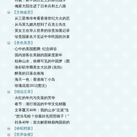
· 转载：新中国历史上的那些战争
· 俺家大院住进了日本兵和土八路
【文物鉴赏】
· 从三星堆传奇看香港世纪大火的悲
· 从马英九媚共想到了石克士先生
· 英女王在华人世界的珍贵加冕记录
· 珍贵国家名片见证中华民国的兴衰
【美色美景】
· 心中的美国图腾: 纪念碑谷
· 国内游客在美丽的国家度新年
· 桂林山水，依稀可见的中国梦（图
· 洛杉矶华裔美女大比拼 (实拍）
· 醉美的日落在南海
· 海天一色：香港南丫小岛
· 玫瑰花迎2012(图文)
【细说文革】
· 火红的年代与失落的芳华
· 春节：渐行渐远的中华文化精髓
· 文革覆灭40年：我的山乡“左派”生
· “想当毛粉？你最好先照照镜子！”
· 封杀40年：首次解密林彪殉国前的
【林昭档案】
【世界纵横】