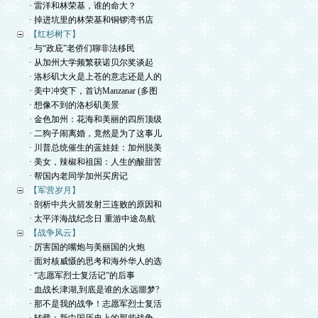
· 雷洋和林荣基，谁的命大？
· 掉进坑里的林荣基和铜锣湾书店
【红杉树下】
· 与“政庇”老侨们聊非法移民
· 从加州大学频繁获诺贝尔奖谈起
· 洛杉矶大火是上苍的意志还是人的
· 美中冲突下，首访Manzanar (多图
· 想像不到的洛杉矶美景
· 金色加州：花海和美丽的四所顶级
· 二狗子闹离婚，竟然是为了这事儿
· 川普总统催生的蓝娃娃：加州脱美
· 美女，辣椒和祖国：人生的酸甜苦
· 帮国内老同学加州买房记
【军营岁月】
· 剖析中共火箭发射三连败的原因和
· 太平洋海战纪念日 重游中途岛航
【战争风云】
· 厉害国的嘴炮与美丽国的火炮
· 面对核威慑的思考和海外华人的选
· “志愿军烈士复活记”的后事
· 血战长津湖,到底是谁的永远噩梦?
· 那不是我的战争！志愿军烈士复活