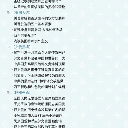
· 圣经记载的经文和历史可靠吗？
· 从圣经的角度谈美国的拥枪和禁枪
【美国大选】
· 川普贺锦丽首次缠斗的双方软肋和
· 川普胜选的五个基本要素
· 键贼操盘川普撒网 大戏如何收场
· 我为何要叛党?
· 浅谈美国特殊例外主义
【文贵撞墙】
· 爆料引发十月革命？大陆传断网迎
· 郭文贵爆料改变中国和世界的十大
· 中共国安高层跟随郭文贵爆料顶层
· 郭文贵爆料揭开了谁是真皇帝的谜
· 郭文贵：习王联盟破裂转为血腥大
· 中共的最后选择: 和平转变或核爆
· 习王新政和红色曼哈顿计划在爆料
【刚刚开始】
· 全国人民无限热爱习主席画面集锦
· 手把手教你查询姚明珊同志美国资
· 郭文贵的历史使命和其染缸内的局
· 令完成若加入爆料 后果不堪设想
· 民众围观和呼应郭文贵漫画集锦
· 郭文贵开启网红和政治变革的新模