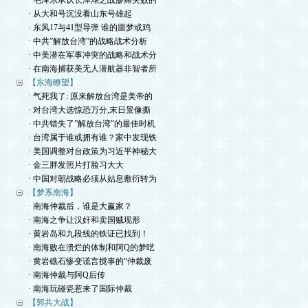
· 毛泽东承认长津湖之战惨痛失败的
· 从大和号沉没看山东号雄起
· 东风17与41型导弹 谁的噩梦或鸡
· 中共”解放台湾”的战略战术分析
· 中美潜在军事冲突的战略和战术分
· 在南海捕获美无人潜航器非智者所
【东海瞭望】
· 气死我了: 原来解放台湾是美帝的
· 对台湾大选惊恐万分,末日景像撕
· 中共错失了”解放台湾”的最佳时机
· 台湾属于谁或拥有谁？家中发现铁
· 美国调整对台政策为习近平神秘大
· 金三胖发照片打脸习大大
· 中国对朝战略必须从姑息敷衍转为
【梦系南海】
· 南海仲裁后，谁是大赢家？
· 南海之争让汉奸和卖国贼现形
· 黄岩岛和九段线的铁证已找到！
· 南海败在溃烂的体制和阿Q的梦呓
· 黄岩礁石惨变谎言搅事的“仲裁废
· 南海仲裁与阿Q后传
· 南海玩碰瓷惹来了国际仲裁
【郭共大战】