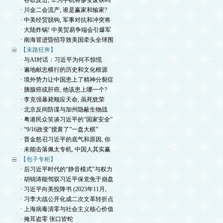
· 谷歌反击, 华为手机将惨变废铁吗
· 川金二会流产, 谁是赢家和输家?
· 中美经贸脱钩, 军事对抗和冲突将
· 大陆炸锅! 中美贸易争端会引爆军
· 南海冒进昏招导致美国牵头全球围
【末路狂奔】
· 与AI对话：习近平为何不惊慌
· 遍地献忠横行的历史和文化根源
· 境外势力让中国患上了精神分裂症
· 胰腺癌或肝癌, 他该患上哪一个?
· 李克强暴毙顺应天命, 虽死犹荣
· 北京反间防谍与加州隐蔽生物战
· 粤港民众笑谈习近平的“国家安全”
· “9/16政变”搅黄了”一盘大棋”
· 普金怒召习近平的底气和原因, 你
· 未能击落佩太专机, 中国人其实赢
【包子专柜】
· 后习近平时代的“静音模式”与权力
· 胡锦涛能驾驭习近平保党免于崩盘
· 习近平向美投降书 (2023年11月,
· 习李大战公开化成二次文革转折点
· 上海病毒清零与社会主义核心价值
· 掩耳盗零 张口皆蛇