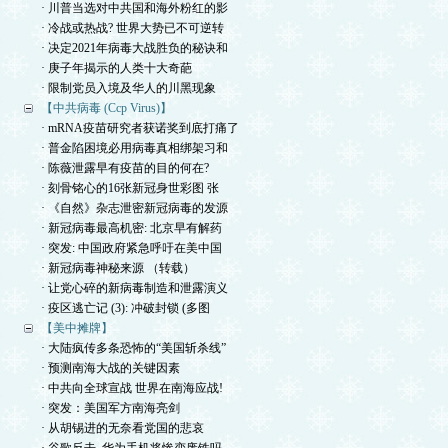
· 川普当选对中共国和海外粉红的影
· 冷战或热战? 世界大势已不可逆转
· 决定2021年病毒大战胜负的秘诀和
· 庚子年揭示的人类十大奇葩
· 限制党员入境及华人的川黑现象
【中共病毒 (Ccp Virus)】
· mRNA疫苗研究者获诺奖到底打痛了
· 普金陷困境必用病毒真相绑架习和
· 陈薇泄露早有疫苗的目的何在?
· 刻骨铭心的16张新冠身世彩图 张
· 《自然》杂志泄密新冠病毒的发源
· 新冠病毒最高机密: 北京早有解药
· 突发: 中国政府紧急呼吁在美中国
· 新冠病毒神秘来源 （转载）
· 让党心碎的新病毒制造和泄露演义
· 疫区逃亡记 (3): 冲破封锁 (多图
【美中摊牌】
· 大陆疯传多条恐怖的“美国斩杀线”
· 预测南海大战的关键因素
· 中共向全球宣战 世界在南海应战!
· 突发：美国军方南海亮剑
· 从胡锡进的无奈看党国的悲哀