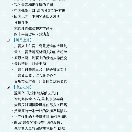
· 我的母亲和那遥远的祖国
· 中国低端人口: 高考和参军还有未
· 回国见闻：中国的新四大发明
· 月饼趣事
· 我的知青生涯和大学高考
· 四十年前贺年卡的演变
【川爷上路】
· 川普入主白宫，究竟是谁的大胜利
· 晕！川普曾是克林顿夫妇的大粉丝
· 原形毕露：晚宴上的候选人激烈交
· 最后辩论：川普出局?
· 川普为何能冒出又可能会被抛弃？
· 川普如落败，谁会最伤心？
· 首场竞选辩论，川普的姜没有老的
【浪迹江湖】
· 温哥华: 天堂和地域的交叉口
· 智利游体验”左右,美中,宗教与自
· 大瘟疫时期探险世界的尽头：巴塔
· 吴哥窟与一带一路的渊源及其惨烈
· 止不住泪的大美莫斯科-访俄见闻3
· 解密“普金的苏联梦”-访俄见闻2
· 俄罗斯人真想回到前苏联？-访俄