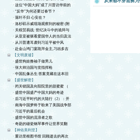
从来都不穿底裤为
· 这位“中国大妈”成了川普访华前的
· “反华”为何还要过春节？
· 落叶不归 心安在？
· 洛杉矶示威现场观察到的秘密 (附
· 关税贸易战: 世纪决斗中的诡辩与
· 从亚亚被驱看爱国华人的当归及法
· 从川普遭耳袭到习近平被中风
· 赴金山鸿门宴跪拜金主,习凶多吉
【文明废墟】
· 盛世狗娃撸袖子做男儿
· 张大帅治国与党指挥枪
· 中国乱像丛生:答案竟藏在这本旧
【盛世解密】
· 闭关锁国及向阳院里的甜蜜蜜 （
· 盛世中国盛产中国大妈的奇迹
· 后习近平时代的大陆行（2）：开
· 南海中国梦终于盼来了美国战争部
· 习近平的最后机会
· 盛世中国的流浪者之歌
· 奇葩的碰瓷钢琴事件让世界笑翻
【神佑美利坚】
· 重访里根图书馆 回顾逝去的再次