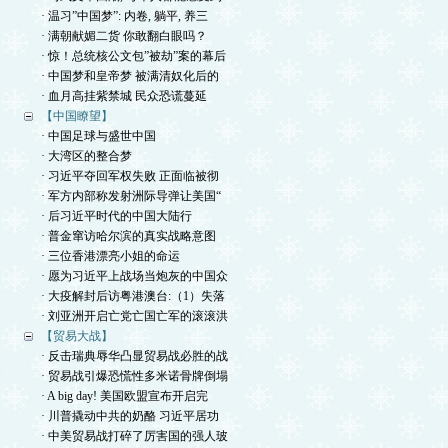
· 温习”中国梦”: 内卷, 躺平, 养三
· 满朝献媚二货 你敢翻白眼吗？
· 惊！总统核公文包”被劫”案的幕后
· 中国梦和皇帝梦 被满清奴化后的
· 血月高挂紫禁城 民众恐谎蔓延
【中国瞭望】
· 中国足球与盛世中国
· 大湾区的整合梦
· 习近平夺回军权失败 正面临被彻
· 军方内部称发射洲际导弹让美国“
· 后习近平时代的中国大陆行
· 普金窜访哈尔滨的真实战略意图
· 三位香港漂亮小姐的命运
· 愿为习近平上战场当炮灰的中国众
· 大疫解封后访粤港澳台:（1）失落
· 刘亚洲开启亡党亡国亡军的滚滚洪
【贸易大战】
· 反击瑞典辱华凸显贸易战必胜的战
· 贸易战引爆恐慌性多米诺骨牌倒塌
· A big day! 美国欧盟宣布开启完
· 川普撬动中共的奶酪 习近平居功
· 中美贸易战打碎了厉害国的强人玻