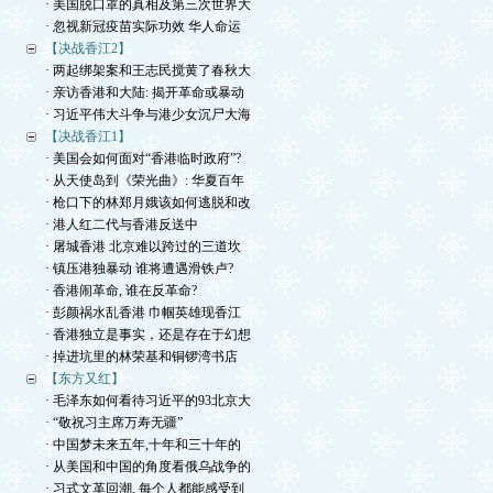
· 美国脱口罩的真相及第三次世界大
· 忽视新冠疫苗实际功效 华人命运
【决战香江2】
· 两起绑架案和王志民搅黄了春秋大
· 亲访香港和大陆: 揭开革命或暴动
· 习近平伟大斗争与港少女沉尸大海
【决战香江1】
· 美国会如何面对“香港临时政府”?
· 从天使岛到《荣光曲》: 华夏百年
· 枪口下的林郑月娥该如何逃脱和改
· 港人红二代与香港反送中
· 屠城香港 北京难以跨过的三道坎
· 镇压港独暴动 谁将遭遇滑铁卢?
· 香港闹革命, 谁在反革命?
· 彭颜祸水乱香港 巾帼英雄现香江
· 香港独立是事实，还是存在于幻想
· 掉进坑里的林荣基和铜锣湾书店
【东方又红】
· 毛泽东如何看待习近平的93北京大
· “敬祝习主席万寿无疆”
· 中国梦未来五年,十年和三十年的
· 从美国和中国的角度看俄乌战争的
· 习式文革回潮, 每个人都能感受到