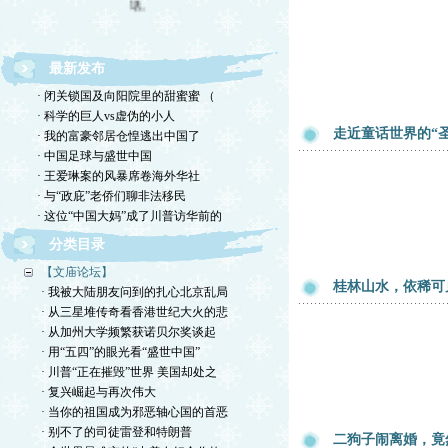
最新发布
· 闭关锁国及向阳院里的甜蜜蜜 （
· 科学的巨人vs虚伪的小人
走近童话世界的“
· 我的富豪邻居仓惶逃出中国了
· 中国足球与盛世中国
· 王爱琳案的风暴席卷海外华社
· 与“政庇”老侨们聊非法移民
· 这位“中国大妈”成了川普访华前的
分类目录
【文庙论坛】
桂林山水，依稀可
· 我被大陆朋友问到的扎心北京乱局
· 从三星堆传奇看香港世纪大火的悲
· 从加州大学频繁获诺贝尔奖谈起
· 用“五四”的眼光看“盛世中国”
· 川普“正在摧毁”世界 美国却处之
· 复兴崛起与再次伟大
· 当你的祖国成为邪恶轴心国的首恶
· 别不了的司徒雷登和特朗普
二狗子闹离婚，竟