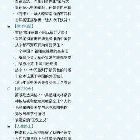
· 奥运告急，同胞们请停止“宝马大
· 奥运昭示中国崛起，还是走向苏联
· 《万维》：华人瞭望南海的窗口和
· 雷洋案证据剖析：让人冷汗浃背！
【隔洋相望】
· 重磅 雷洋家属不陪玩放弃诉讼！
· 雷洋案彻底击碎虚无缥缈的中国梦
· 从来都不穿底裤为何要保住？
· 一个中国？ 被蛆虫蛀烂的皇帝旧
· 川爷聊小英：精心策划的联俄制华
· 川爷撩小英 中国川粉崩溃
· 起来！中华民族到了最黄色的时候
· 十座本该属于中国的外国城市
· 1949年后中国丢失多少国土？看完
【谈古论今】
· 苏版毛选揭秘：中共是斯大林豢养
· 种族歧视和极端宗教是全球华人的
· 毛泽东的美国梦与尼克松图书馆
· 孙故居翠亨村游记
· 被遗忘的“国父之父”
【人生路上】
· 网络和人工智能唤醒了我的坐家文
· 六四后我与刚上台江泽民的简短握