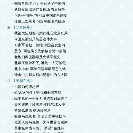
· 南海自挖坑 习近平葬送了中国的
· 从妓女请愿到红女捧场 看袁称帝
· 习近平”修宪”将引爆中国走向剧变
· 连遭三次羞辱 习近平面临危机还
【北京风暴】
· 我被大陆朋友问到的扎心北京乱局
· 何卫东被抓只能是这件大事
· 习家军若被一锅端,中国会发生内
· 悲哀! 两位防长为解放台湾中箭落
· 老炮们闲侃翻墙及火箭军秘史
· 北戴河僵持不下, 唯此一人可破危
· 北京排华: 驱除低端暴动隐患的终
· 冲击中共19大和内部恶斗的六大因
【美国在线】
· 川普为何遭忌恨
· MAGA的领土野心和全球布局
· 民主党的一千多万张选票到底去了
· 美国迎来了珍珠港时刻:气球入侵
· 紧随佩洛西 探访珍珠港
· 惨遭乌战羞辱, 普金会重手收拾习
· 俄国入侵乌克兰，为何世界会感谢
· 美中媒体为何急于”辟谣” 董经纬