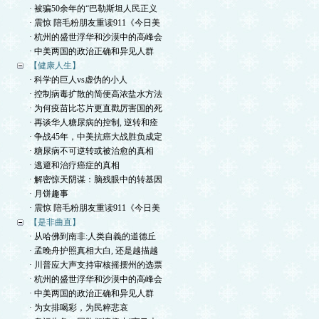
· 被骗50余年的“巴勒斯坦人民正义
· 震惊 陪毛粉朋友重读911《今日美
· 杭州的盛世浮华和沙漠中的高峰会
· 中美两国的政治正确和异见人群
【健康人生】
· 科学的巨人vs虚伪的小人
· 控制病毒扩散的简便高浓盐水方法
· 为何疫苗比芯片更直戳厉害国的死
· 再谈华人糖尿病的控制, 逆转和痊
· 争战45年，中美抗癌大战胜负成定
· 糖尿病不可逆转或被治愈的真相
· 逃避和治疗癌症的真相
· 解密惊天阴谋：脑残眼中的转基因
· 月饼趣事
· 震惊 陪毛粉朋友重读911《今日美
【是非曲直】
· 从哈佛到南非:人类自義的道德丘
· 孟晚舟护照真相大白, 还是越描越
· 川普应大声支持审核摇摆州的选票
· 杭州的盛世浮华和沙漠中的高峰会
· 中美两国的政治正确和异见人群
· 为女排喝彩，为民粹悲哀