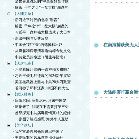
· 全世界最难忘的“中美友好合作故
· 解密: 千年之计“一盘大棋”崩盘的
【大陆文革】
· 后习近平时代的北京“谣言”
· 解密: 千年之计“一盘大棋”崩盘的
· 习近平一盘神秘大棋成就了大日本
· 润出中国与反共反华
· 中国会“好下去”的选择和出路
在南海捕获美无人
· 从麻雀和病毒清零看纳粹专制文化
· 中共党员的命运（附生存指南）
【庆封包帝】
· 习能看懂川普的一盘神秘大棋吗?
· 习近平借毛尸还魂的2024新年展望
· 美国核武器上膛与中共20大习政变
· 若习抄了邓和江家, 中国不伟大也
大陆能否打赢台海
【武汉肺炎】
· 应阳尽阳, 应死尽死-习贼中国梦
· 证据来了, 我现在不需要打第三针
· 首部探究中共病毒疫情真相的紀錄
· 一张图了解或感恩”海外华人互助
【美华论坛】
· 我的富豪邻居仓惶逃出中国了
· 王爱琳案的风暴席卷海外华社