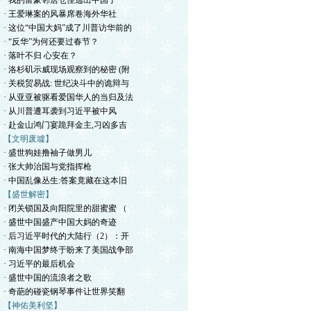
· 我的富豪邻居仓惶逃出中国了
· 王爱琳案的风暴席卷海外华社
· 这位“中国大妈”成了川普访华前的
· “反华”为何还要过春节？
· 落叶不归 心安在？
· 洛杉矶示威现场观察到的秘密 (附
· 关税贸易战: 世纪决斗中的诡辩与
· 从亚亚被驱看爱国华人的当归及法
· 从川普遭耳袭到习近平被中风
· 赴金山鸿门宴跪拜金主,习凶多吉
【文明废墟】
· 盛世狗娃撸袖子做男儿
· 张大帅治国与党指挥枪
· 中国乱像丛生:答案竟藏在这本旧
【盛世解密】
· 闭关锁国及向阳院里的甜蜜蜜 （
· 盛世中国盛产中国大妈的奇迹
· 后习近平时代的大陆行（2）：开
· 南海中国梦终于盼来了美国战争部
· 习近平的最后机会
· 盛世中国的流浪者之歌
· 奇葩的碰瓷钢琴事件让世界笑翻
【神佑美利坚】