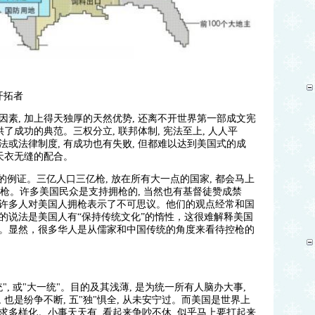
开拓者
素, 加上得天独厚的天然优势, 还离不开世界第一部成文宪
了成功的典范。三权分立, 联邦体制, 宪法至上, 人人平
或法律制度, 有成功也有失败, 但都难以达到美国式的成
天衣无缝的配合。
的例证。三亿人口三亿枪, 放在所有大一点的国家, 都会马上
要拥枪。许多美国民众是支持拥枪的, 当然也有基督徒赞成禁
许多人对美国人拥枪表示了不可思议。他们的观点经常和国
的说法是美国人有“保持传统文化”的惰性，这很难解释美国
。显然，很多华人是从儒家和中国传统的角度来看待控枪的
, 或"大一统"。目的及其浅薄, 是为统一所有人脑办大事,
也是纷争不断, 五"独"惧全, 从未安宁过。而美国是世界上
还追求多样化。小事天天有, 看起来争吵不休, 似乎马上要打起来