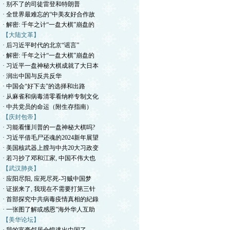
· 别不了的司徒雷登和特朗普
· 全世界最难忘的“中美友好合作故
· 解密: 千年之计“一盘大棋”崩盘的
【大陆文革】
· 后习近平时代的北京“谣言”
· 解密: 千年之计“一盘大棋”崩盘的
· 习近平一盘神秘大棋成就了大日本
· 润出中国与反共反华
· 中国会“好下去”的选择和出路
· 从麻雀和病毒清零看纳粹专制文化
· 中共党员的命运（附生存指南）
【庆封包帝】
· 习能看懂川普的一盘神秘大棋吗?
· 习近平借毛尸还魂的2024新年展望
· 美国核武器上膛与中共20大习政变
· 若习抄了邓和江家, 中国不伟大也
【武汉肺炎】
· 应阳尽阳, 应死尽死-习贼中国梦
· 证据来了, 我现在不需要打第三针
· 首部探究中共病毒疫情真相的紀錄
· 一张图了解或感恩”海外华人互助
【美华论坛】