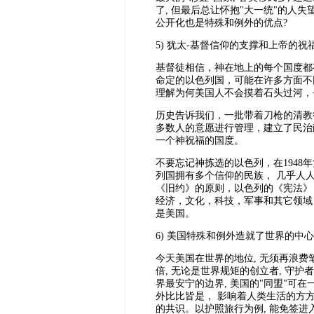
了, 但最后总让怀抱"大一统"的人失
公开化也是特殊和例外的优点?
5)
犹太-基督信仰的支撑和上帝的祝
基督徒相信，神在地上的每个国度都
命定的以色列国，可能在许多方面不
理解为何美国人不会摸着石头过河，
历史告诉我们，一批带着刀枪的清教
多数人的意愿进行管理，建立了民治政府。在
一个神祝福的国度。
不要忘记神拣选的以色列，在194
列国拥有多个信仰的民族， 几乎人
《旧约》的原则，以色列的《宪法》
经济，文化，科技，军事和其它领域
是美国。
6)
美国特殊和例外造就了世界的中心
今天美国在世界的地位, 无须再浪费
倍, 无论是世界规矩的创立者, 守
界最安宁的边界, 美国的"同盟"可
外比比皆是， 影响着人类生活的方方
的共识。以护照旅行为例, 能免签进