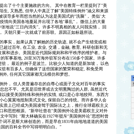
中提出了十个主要施政的方向。 其中在教育一栏里提到了”美
陌生, 又熟悉, 但华人中真正了解”美国特殊例外”涵义和来源
或被误导多年而想当然的认为这是美国式的“洗脑”， 类似‘大
天, 疫情向美国各地蔓延并出现了各地“暴乱”， 微信上的大量
至夸张地说“三日内消失”。许多不明真相的友人问我实情， 回
国， 天朝只要一次就成了前苏联。原因正如标题所说。
的事实，如果认真了解她的历史轨迹, 就不会产生错觉或相
过百年, 在工业, 农业, 交通，金融, 教育, 科研创新和无
的发展和进步。美国是近代国际规则和和平秩序的维护者。与
军事基地, 20至30万海外驻军分布在150多个国家。许多
进驻， 最近的例子是波兰。比较少人知道的是新加坡， 以色
仅驻有百多人, 但确保了这些国家的繁荣和稳定, 和免受周
例外, 任何其它国家都无法模仿和梦想。
例外， 但人类普遍存在的自尊心或面子文化对百年的事实
甚至忿忿不平。尤其是旧世界或古文明熏陶过的人群, 虽然近代
难以接受美国特殊和例外的实情, 或口是心非地狡辩。东西方
小心翼翼地抵制美式文化, 保留自己的传统。而许多华人会
外论实质上已经成为美国凌驾于国际法之上，推行全球霸权主义
口和思想根源。”新华社曾在“美国例外论是美霸权主义对外
 “一文中写到: “斯大林确实在1927年驳斥“美国例外论”思想时曾
个词不是斯大林创造的，而是早在1831年由地地道道的美国
美国的百科全书中写得明明白白。”