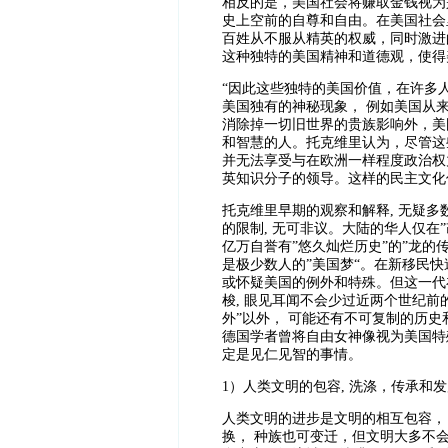
相反的是，美国社会将赚取金钱视为
史上空前的自尊和自由。在美国社会
百姓从不服从精英的权威，同时激进
这种独特的美国精神和道德观，使得
“
因此这些独特的美国价值，在许多
美国独有的神秘现象， 例如美国从
消除掉一切旧世界的贵族影响外，美
和智慧的人。托克维里认为，尽管这
并无法享受与在欧洲一样程度政治权
英知识分子的领导。这样的民主文化
托克维里早期的观察和解释, 无疑多
的限制, 无可非议。大陆的华人仅在
亿万自誉有”悠久灿烂历史”的”龙的传
是极少数人的”美国梦“。在新移民快
或怀疑美国的例外和特殊。但这一代
梭, 眼见耳闻不会少过近两个世纪前
外”以外， 可能还有不可复制的历
德国学者曾将自由女神像视为美国特
定是见仁见智的事情。
1
）人类文明的包容, 洗涤，传承和发
人类文明的进步是文明的相互包容，
换， 种族也可变迁，但文明大多不