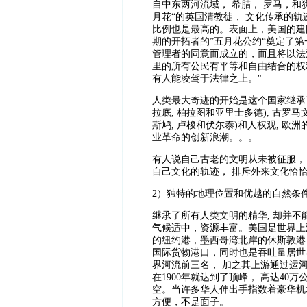
自中东两河流域， 希腊， 罗马，和
月花“的英国清教徒， 文化传承的
比例也是最高的。表面上，美国的建国
期的开拓者的”五月花公约“奠定了
管理者的同意而成立的，而且将以法
里的所有公民有平等和自由结合的权
有人能
凌驾于法律之上。"
人类最大奇迹的开始是这个国家继承了3
拉底, 柏拉图和亚里士多德), 古罗马
斯鸠, 卢梭和伏尔泰)和人权观, 欧
业革命的创新浪潮。。。
有人说自己古老的文明从未被征服， 
自己文化的轨迹， 排斥外来文化恰
2
）独特的地理位置和优越的自然条
继承了所有人类文明的精华, 却并不
气候适中，资源丰富。美国是世界上
的纽约港，墨西哥湾北岸的休斯敦港
国际货物港口，同时也是吞吐量居世
界河流前三名， 加之其上游通过运
在1900年就达到了顶峰， 高达4
空。当许多华人伸出手指数着豪华机
方便，不是面子。