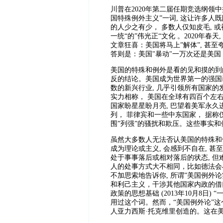
川普在2020年第二届任期竞选纲领
国特殊例外主义”一词, 这让许多人既
的人少之有少， 多数人仅知皮毛, 
一统“的”伟光正“文化 。2020年春
文章狂喜：美国将马上”解体”, 甚
答则是：美国"暴动"一万次还是美
美国的特殊和例外是看的见和摸的到
反的结论。美国成为世界第一的强国已超
数的新兴行业, 几乎引领所有国家
实力相称， 美国在全球有四百个左右的
国家盼星星盼月亮, 巴望着美军永久
列， 菲律宾和一些中东国家， 据称
围”列强”的骚扰和欺压。这些事实和
虽然大多数人无法否认美国的特殊和
成为理论或主义, 会感到不自在, 
处于事事落后或相对落后的状态, 但
人的处事方式大不相同，比如德法会
不加思索地告诉你, 所谓”美国例
和利己主义，干涉其他国家内政的借
政策的思想基础 (2013年10月8日)
用过这个词。然而，“美国例外论”这
人亚力西斯·托克维里创造的。这在