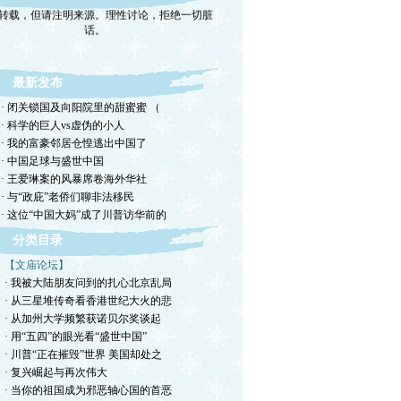
转载，但请注明来源。理性讨论，拒绝一切脏
话。
最新发布
· 闭关锁国及向阳院里的甜蜜蜜 （
· 科学的巨人vs虚伪的小人
· 我的富豪邻居仓惶逃出中国了
· 中国足球与盛世中国
· 王爱琳案的风暴席卷海外华社
· 与“政庇”老侨们聊非法移民
· 这位“中国大妈”成了川普访华前的
分类目录
【文庙论坛】
· 我被大陆朋友问到的扎心北京乱局
· 从三星堆传奇看香港世纪大火的悲
· 从加州大学频繁获诺贝尔奖谈起
· 用“五四”的眼光看“盛世中国”
· 川普“正在摧毁”世界 美国却处之
· 复兴崛起与再次伟大
· 当你的祖国成为邪恶轴心国的首恶