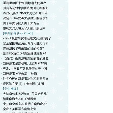
· 重访里根图书馆 回顾逝去的再次
· 川普当选对中共国和海外粉红的影
· 冷战或热战? 世界大势已不可逆转
· 决定2021年病毒大战胜负的秘诀和
· 庚子年揭示的人类十大奇葩
· 限制党员入境及华人的川黑现象
【中共病毒 (Ccp Virus)】
· mRNA疫苗研究者获诺奖到底打痛了
· 普金陷困境必用病毒真相绑架习和
· 陈薇泄露早有疫苗的目的何在?
· 刻骨铭心的16张新冠身世彩图 张
· 《自然》杂志泄密新冠病毒的发源
· 新冠病毒最高机密: 北京早有解药
· 突发: 中国政府紧急呼吁在美中国
· 新冠病毒神秘来源 （转载）
· 让党心碎的新病毒制造和泄露演义
· 疫区逃亡记 (3): 冲破封锁 (多图
【美中摊牌】
· 大陆疯传多条恐怖的“美国斩杀线”
· 预测南海大战的关键因素
· 中共向全球宣战 世界在南海应战!
· 突发：美国军方南海亮剑