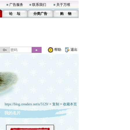
广告服务
联系我们
关于万维
论 坛
分类广告
购 物
帮助
退出
https://blog.creaders.net/u/5129/
>
复制
>
收藏本页
我的名片