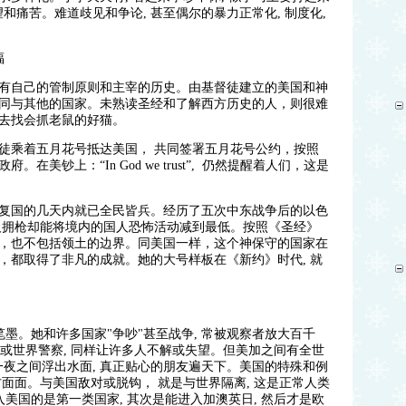
望和痛苦。难道歧见和争论, 甚至偶尔的暴力正常化, 制度化,
福
有自己的管制原则和主宰的历史。由基督徒建立的美国和神
同与其他的国家。未熟读圣经和了解西方历史的人，则很难
去找会抓老鼠的好猫。
徒乘着五月花号抵达美国， 共同签署五月花号公约，按照
美钞上：“In God we trust”, 仍然提醒着人们，这是
8年复国的几天内就已全民皆兵。经历了五次中东战争后的以色
人拥枪却能将境内的国人恐怖活动减到最低。按照《圣经》
，也不包括领土的边界。同美国一样，这个神保守的国家在
，都取得了非凡的成就。她的大号样板在《新约》时代, 就
笔墨。她和许多国家"争吵"甚至战争, 常被观察者放大百千
护者或世界警察, 同样让许多人不解或失望。但美加之间有全世
在一夜之间浮出水面, 真正贴心的朋友遍天下。美国的特殊和例
面面。与美国敌对或脱钩， 就是与世界隔离, 这是正常人类
入美国的是第一类国家, 其次是能进入加澳英日, 然后才是欧