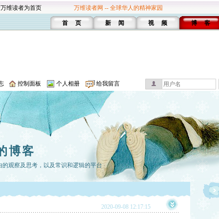
设万维读者为首页
万维读者网 -- 全球华人的精神家园
首 页
新 闻
视 频
博 客
志
控制面板
个人相册
给我留言
的博客
由的观察及思考，以及常识和逻辑的平台
2020-09-08 12:17:15