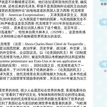
欢迎
梦就是不许翻墙查证百科。他们在扯谎和宣传的历史里, 确实
林, 还有后来的毛泽东, 即使不是美国例外论或民主自由的
嘴里的美国例外论”由地地道道的美国人亚力西斯·托克维里
American Exceptionalism），又译美国卓异主义、美国
与意识形态，认为美国是个独特的国家，与其他国家完全不
科声称是这是亚历西斯·托克维里于1831年所创造的词汇，
一词目， 原来是位法国人推出了这个概念。近百年后，
m一词的起源和迅速推广， 恰恰来自斯大林本人（1929年）。这是他有感
强大和特殊让他不能称霸世界而发出的哀叹。
：Alexis-Charles-Henri Clérel de Tocqueville，
16日），是法国思想家、政治学家、历史学家、政治家、外交家，法
的外交部长、众议院议员。以《论美国的民主》和《旧制度
年托克维里与他人同行, 被送到美国以考察她的刑法和监狱制
entiaire aux Etats-Unis et de son application en
对法国的应用》, 1832）。回到法国之后，托克维里成为了一
载成书，于1835年发表了经典的著作—《论美国的民主》。
译为英文，使托克维里在美法两地都大为知名。这本书也成
年获得了法国荣誉军团勋章的殊荣，并且在1841年被选为法兰
看世界的传统, 很少人会愿意站在世界的角度, 客观地看待自
论”里看到了维护旧文化, 专制体制和控制言论的理论基础,
近200年前的托克维里却从旧世界的眼光里看到了世界的趋
见证到了美国社会与老旧的欧洲世界有着显著的差异，”与欧洲