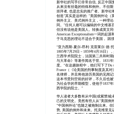
新华社的写手们非常自信, 反正中国
从来没有丝毫的特殊和例外。不但斯大
崇拜者, 也是忠实的推广者。新华社
创造”其实是这样的: ”美国例外论（英语： 
例外主义、美式例外主义，一种理论
同。”任何人都可以编辑的中文维基百
但没有说他是美国人。转换成英文同
American Exceptionalis
于马克思的理论不适合于美国， 因
“
亚力西斯-夏尔-昂利·克雷莱尔·德·托克维里 （法语
1805年7月29日－1859年4月
兰西学术院院士，法国第二共和时期
与大革命》等著作闻名于世。1831
度。“在这趟旅程中，他们写下了Du système pénit
France（《论美国的刑事制度及其
名律师，并且将他游历美国的见闻记
这本书受到空前的好评，不久后也被
为社会学的早期模型，使他于1837
西学院的院士。”
华人读者大多数有从中国(或紫禁城)
己的文明史。竟然有些人从”美国例外
”中国例外论”也随之被炮制出来。但
势, 美国的例外和未来。托克维里