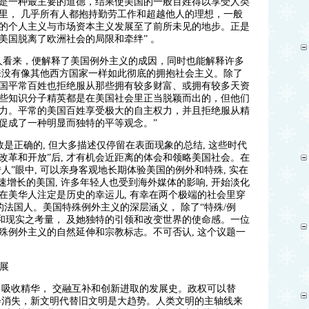
是一种最主要的道德，结果使美国的一般百姓得以享受人类
里， 几乎所有人都抱持勤劳工作和超越他人的理想，一般
的个人主义与市场资本主义发展至了前所未见的地步。正是
美国脱离了欧洲社会的局限和牵绊” 。
人看来，便解释了美国例外主义的成因，同时也能解释许多
来没有像其他西方国家一样如此彻底的拥抱社会主义。除了
国平常百姓也拒绝服从那些拥有较多财富、或拥有较多天资
些知识分子精英都是在美国社会里正当脱颖而出的，但他们
力。平常的美国百姓享受极大的自主权力，并且拒绝服从精
促成了一种明显而独特的平等观念。”
数是正确的, 但大多描述仅停留在表面现象的总结, 这些时代
”改革和开放”后, 才有机会近距离的体会和领略美国社会。在
人”眼中, 可以亲身客观地长期体验美国的例外和特殊, 实在
速增长的美国, 许多年轻人也受到海外媒体的影响, 开始淡化
在美华人注定是历史的幸运儿, 有幸在两个极端的社会里穿
的法国人。美国特殊例外主义的深层涵义， 除了“特殊/例
史和现实之考量， 及她独特的引领和改变世界的使命感。一位
殊例外主义的自然延伸和宗教标志。不可否认, 这个议题一
展
 吸收精华， 交融互补和创新进取的发展史。政权可以替
会消失，新文明代替旧文明是大趋势。人类文明的主轴线来