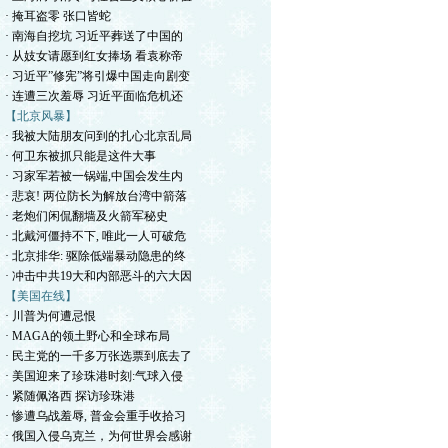
· 掩耳盗零 张口皆蛇
· 南海自挖坑 习近平葬送了中国的
· 从妓女请愿到红女捧场 看袁称帝
· 习近平”修宪”将引爆中国走向剧变
· 连遭三次羞辱 习近平面临危机还
【北京风暴】
· 我被大陆朋友问到的扎心北京乱局
· 何卫东被抓只能是这件大事
· 习家军若被一锅端,中国会发生内
· 悲哀! 两位防长为解放台湾中箭落
· 老炮们闲侃翻墙及火箭军秘史
· 北戴河僵持不下, 唯此一人可破危
· 北京排华: 驱除低端暴动隐患的终
· 冲击中共19大和内部恶斗的六大因
【美国在线】
· 川普为何遭忌恨
· MAGA的领土野心和全球布局
· 民主党的一千多万张选票到底去了
· 美国迎来了珍珠港时刻:气球入侵
· 紧随佩洛西 探访珍珠港
· 惨遭乌战羞辱, 普金会重手收拾习
· 俄国入侵乌克兰，为何世界会感谢