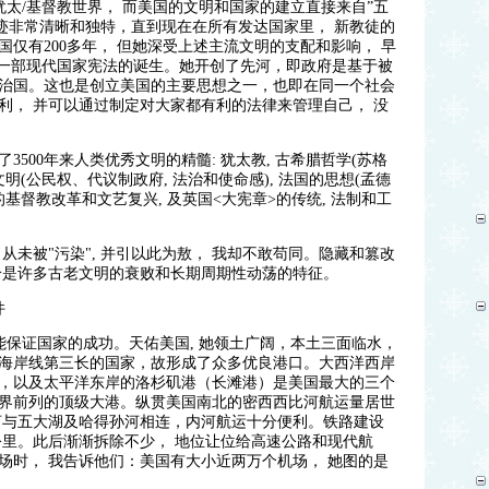
犹太/基督教世界， 而美国的文明和国家的建立直接来自”五
轨迹非常清晰和独特，直到现在在所有发达国家里， 新教徒的
仅有200多年， 但她深受上述主流文明的支配和影响， 早
第一部现代国家宪法的诞生。她开创了先河，即政府是基于被
治国。这也是创立美国的主要思想之一，也即在同一个社会
利， 并可以通过制定对大家都有利的法律来管理自己， 没
500年来人类优秀文明的精髓: 犹太教, 古希腊哲学(苏格
文明(公民权、代议制政府, 法治和使命感), 法国的思想(孟德
洲的基督教改革和文艺复兴, 及英国
<
大宪章>的传统, 法制和工
从未被"污染", 并引以此为敖， 我却不敢苟同。隐藏和篡改
恰是许多古老文明的衰败和长期周期性动荡的特征。
件
能保证国家的成功。天佑美国, 她领土广阔，本土三面临水，
海岸线第三长的国家，故形成了众多优良港口。大西洋西岸
，以及太平洋东岸的洛杉矶港（长滩港）是美国最大的三个
界前列的顶级大港。纵贯美国南北的密西西比河航运量居世
河与五大湖及哈得孙河相连，内河航运十分便利。铁路建设
0万公里。此后渐渐拆除不少， 地位让位给高速公路和现代航
场时， 我告诉他们：美国有大小近两万个机场， 她图的是