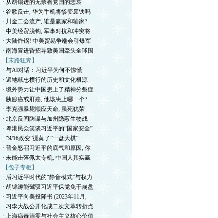
· 从胡锡进的无奈看党国的悲哀
· 谷歌反击, 华为手机将惨变废铁吗
· 川金二会流产, 谁是赢家和输家?
· 中美经贸脱钩, 军事对抗和冲突将
· 大陆炸锅! 中美贸易争端会引爆军
· 南海冒进昏招导致美国牵头全球围
【末路狂奔】
· 与AI对话：习近平为何不惊慌
· 遍地献忠横行的历史和文化根源
· 境外势力让中国患上了精神分裂症
· 胰腺癌或肝癌, 他该患上哪一个?
· 李克强暴毙顺应天命, 虽死犹荣
· 北京反间防谍与加州隐蔽生物战
· 粤港民众笑谈习近平的“国家安全”
· “9/16政变”搅黄了”一盘大棋”
· 普金怒召习近平的底气和原因, 你
· 未能击落佩太专机, 中国人其实赢
【包子专柜】
· 后习近平时代的“静音模式”与权力
· 胡锦涛能驾驭习近平保党免于崩盘
· 习近平向美投降书 (2023年11月,
· 习李大战公开化成二次文革转折点
· 上海病毒清零与社会主义核心价值