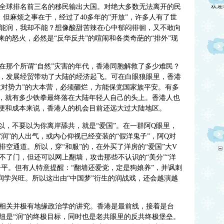
是全球排名前三名的移民输出大国。对绝大多数无法离开的民
。但麻烦之事在于，经过了40多年的”开放”，许多人有了世
能润，我却不能？想像酸甜苦辣在心中郁闷徘徊，又不敢向
来的怒火，必然是“反华反共”的喧闹和各类奇葩的“排外”现
在那个所谓“自然”灾害的年代，香港同胞解救了多少难民？
，发展经贸带动了大陆的经济起飞。可在白眼狼眼里，香港
敌对势力”的大本营，必须砸烂，方能保党国家族平安。有多
恨，就有多少铁拳最终落在大陆年轻人自己的头上。香港人也
方便和成本来说，香港人的机会目前还远大过大陆地区。
以，不要以为你离岸舔共，就是“爱国”。在一群阿Q眼里，
“润”的人出气，或内心仰视已经变装的“假洋鬼子”，阿Q对
空通道。所以，穿“和服”的，在外买了洋房的“爱国”大V
不了门，但还可以网上翻墙，攻击那些不认识的“美分”“洋
公平。但有人特意提醒：“翻墙还爱党，定是狗娘养”，并讽刺
，润学兴旺。所以这出由“中国梦”衍生的润战戏，还会越演越
相关并极有地缘政治学的讲究。香港是最前线，接着是台
纽是“润”的终极目标，同时也是老共眼里的反共终极堡垒。