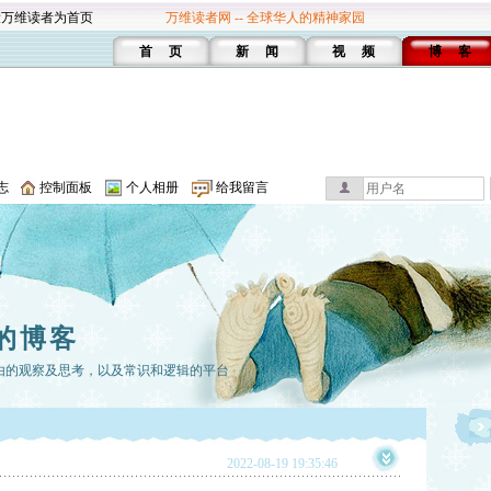
设万维读者为首页
万维读者网 -- 全球华人的精神家园
首 页
新 闻
视 频
博 客
志
控制面板
个人相册
给我留言
的博客
由的观察及思考，以及常识和逻辑的平台
2022-08-19 19:35:46