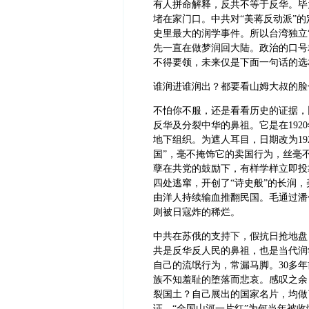
有人拼命解释，反共不等于反华。毕
堵在家门口。中共对“美蒋反动派”的
史里最大的润学事件。所以台湾独立
先一直在做梦润回大陆。政治的口号就
不得要领，未来仅是下面一句话的选
谁润进谁润出？都要看山姆大叔的脸
不怕你不服，还是看看历史的证据，
反华及分裂中华的鼻祖。它是在19
地下组织。为遮人耳目，日期改为192
国”，毫不掩饰它的卖国行为，丝毫不
孽在共党的鼓励下，有样学样立即投
四处逃窜，开创了“诗史般”的长润，
由洋人持续输血推翻民国。毛通过潘
则被日寇炸的稀烂。
中共在苏俄的支持下，假抗日抢地盘
共是反华反人民的鼻祖，也是当代润
自己的流氓行为，常漏马脚。30多年
族不知羞耻的堕落而悲哀。感叹之余
裂国土？自己展出的国家名片，均做
证。“全国山河一片红”为何当年被收