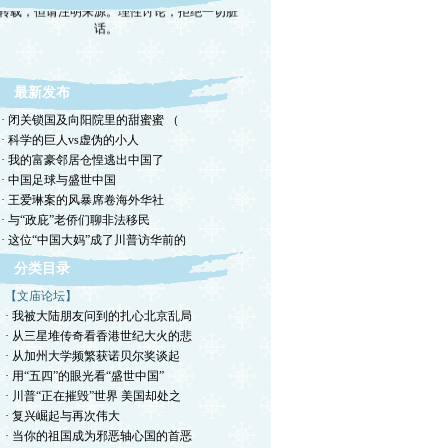
话。
最新发布
· 闭关锁国及向阳院里的甜蜜蜜 （
· 科学的巨人vs虚伪的小人
· 我的富豪邻居仓惶逃出中国了
· 中国足球与盛世中国
· 王爱琳案的风暴席卷海外华社
· 与“政庇”老侨们聊非法移民
· 这位“中国大妈”成了川普访华前的
分类目录
【文庙论坛】
· 我被大陆朋友问到的扎心北京乱局
· 从三星堆传奇看香港世纪大火的悲
· 从加州大学频繁获诺贝尔奖谈起
· 用“五四”的眼光看“盛世中国”
· 川普“正在摧毁”世界 美国却处之
· 复兴崛起与再次伟大
· 当你的祖国成为邪恶轴心国的首恶