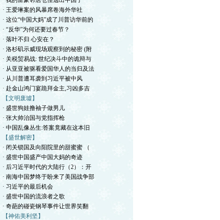
· 我的富豪邻居仓惶逃出中国了
· 王爱琳案的风暴席卷海外华社
· 这位“中国大妈”成了川普访华前的
· “反华”为何还要过春节？
· 落叶不归 心安在？
· 洛杉矶示威现场观察到的秘密 (附
· 关税贸易战: 世纪决斗中的诡辩与
· 从亚亚被驱看爱国华人的当归及法
· 从川普遭耳袭到习近平被中风
· 赴金山鸿门宴跪拜金主,习凶多吉
【文明废墟】
· 盛世狗娃撸袖子做男儿
· 张大帅治国与党指挥枪
· 中国乱像丛生:答案竟藏在这本旧
【盛世解密】
· 闭关锁国及向阳院里的甜蜜蜜 （
· 盛世中国盛产中国大妈的奇迹
· 后习近平时代的大陆行（2）：开
· 南海中国梦终于盼来了美国战争部
· 习近平的最后机会
· 盛世中国的流浪者之歌
· 奇葩的碰瓷钢琴事件让世界笑翻
【神佑美利坚】