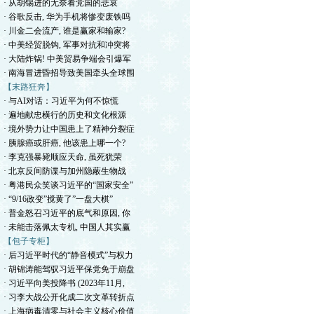
· 从胡锡进的无奈看党国的悲哀
· 谷歌反击, 华为手机将惨变废铁吗
· 川金二会流产, 谁是赢家和输家?
· 中美经贸脱钩, 军事对抗和冲突将
· 大陆炸锅! 中美贸易争端会引爆军
· 南海冒进昏招导致美国牵头全球围
【末路狂奔】
· 与AI对话：习近平为何不惊慌
· 遍地献忠横行的历史和文化根源
· 境外势力让中国患上了精神分裂症
· 胰腺癌或肝癌, 他该患上哪一个?
· 李克强暴毙顺应天命, 虽死犹荣
· 北京反间防谍与加州隐蔽生物战
· 粤港民众笑谈习近平的“国家安全”
· “9/16政变”搅黄了”一盘大棋”
· 普金怒召习近平的底气和原因, 你
· 未能击落佩太专机, 中国人其实赢
【包子专柜】
· 后习近平时代的“静音模式”与权力
· 胡锦涛能驾驭习近平保党免于崩盘
· 习近平向美投降书 (2023年11月,
· 习李大战公开化成二次文革转折点
· 上海病毒清零与社会主义核心价值