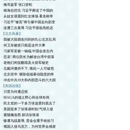
· 掩耳盗零 张口皆蛇
· 南海自挖坑 习近平葬送了中国的
· 从妓女请愿到红女捧场 看袁称帝
· 习近平”修宪”将引爆中国走向剧变
· 连遭三次羞辱 习近平面临危机还
【北京风暴】
· 我被大陆朋友问到的扎心北京乱局
· 何卫东被抓只能是这件大事
· 习家军若被一锅端,中国会发生内
· 悲哀! 两位防长为解放台湾中箭落
· 老炮们闲侃翻墙及火箭军秘史
· 北戴河僵持不下, 唯此一人可破危
· 北京排华: 驱除低端暴动隐患的终
· 冲击中共19大和内部恶斗的六大因
【美国在线】
· 川普为何遭忌恨
· MAGA的领土野心和全球布局
· 民主党的一千多万张选票到底去了
· 美国迎来了珍珠港时刻:气球入侵
· 紧随佩洛西 探访珍珠港
· 惨遭乌战羞辱, 普金会重手收拾习
· 俄国入侵乌克兰，为何世界会感谢