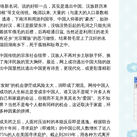
的网络新名词。说的好听一点，其实是逃出中国。汉族群历来
叶归根"等文化传统。晚清以来, 大量的（与庞大的人口基数相
：逃港，下南洋和周游列国等。中国人仰慕的"豪杰"，如孙
的好汉，蒋汪是眼望东洋，没钱没势后起的毛润之只能先润
着抓牢俄毛的后襟，后再暗通日寇, 当然还是利用汪的老关
有还乡"光宗耀族"的恶习做怪。结果替毛背上了汉奸的名
踹回湖南乡下，死于孤独和耻辱之中。
中国传统的宗亲社会纽带，汉族人不再对乡土耿耿于怀。换
了海洋民族的宽大胸怀。最近，网上成功逃出中国大陆的故
出中国显然比逃出中国更有诗意，更现代化，或更彰显精彩
官发财”的机会渺茫或风险太大，润即成了潮流。网传中国人
成功的人生标志是变成非中国人。谁又说不是呢？许多人有
自己和家庭的命运，但视而不见并美其名为“爱国”。岂不知
界？当然不是每个人都有同样的机会，这还取决于家庭，环
多种因素的拼搏。
或关闭之后，人面对压迫时的本能反应即是逃逸。根据联合
的十年间，寻求庇护（即难民）的中国公民人数增长了近八
欢迎
约75%的人在美国寻求庇护。截止到2019年，用各种方式离开