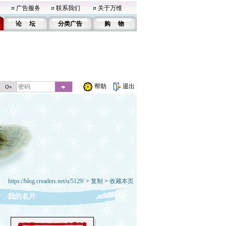
广告服务
联系我们
关于万维
论 坛
分类广告
购 物
帮助
退出
https://blog.creaders.net/u/5129/
>
复制
>
收藏本页
我的名片