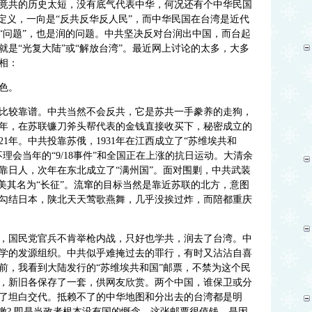
竟共的历史太短，没有底气代表中华，何况还有个中华民国
定义，一向是“反共反华反人民”，而中华民国在台湾是近代
“问题”，也是润的问题。中共坚决反对台润出中国，而台起
是“光复大陆”或“解放台湾”。最近网上讨论的太多，大多
相：
色。
比较靠谱。中共当然不会反共，它是苏共一手豢养的走狗，
20年，在苏联镰刀斧头帮代表的金钱直接收买下，秘密成立的
1年。中共投靠苏俄，1931年在江西成立了“苏维埃共和
理会当年的“9/18事件”和全国正在上涨的抗日运动。大清余
靠日人，次年在东北成立了“满州国”。面对围剿，中共武装
美其名为“长征”。流窜的目标当然是靠近苏联的北方，意图
勾结日本，陕北天天莺歌燕舞，几乎没挨过炸，而陪都重庆
，国民党官兵不肯举枪内战，只好也学共，润去了台湾。中
学的发源组织。中共似乎难掩过去的罪行，有时又沾沾自喜
前，我看到大陆发行的“苏维埃共和国”邮票，不禁为这个民
，新旧各保存了一套，供网友欣赏。两个中国，谁保卫或分
了坦白交代。抵赖不了的中华地图和分出去的台湾都是明
缴? 即是当政者根本没有国的慨念。这张邮票很值钱，是因