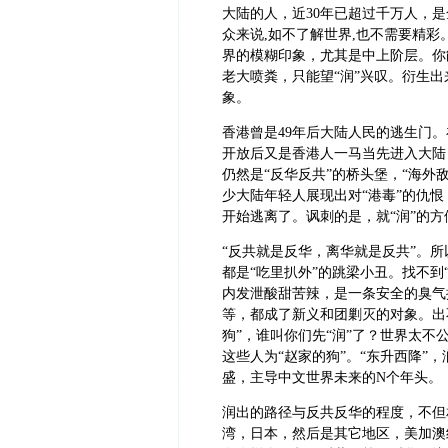
大陆的人，近30年已超过千万人，
众来说,如不了解世界,也不需要精彩
界的模糊印象，尤其是中上阶层。你
老大喷粪，只能望“润”兴叹。衍生出
象。
香港曾是49年后大陆人民的逃生门。
开放后又是香港人一马当先进入大陆
仍然是“反华反共”的桥头堡，“海外
少大陆年轻人展现出对“港毒”的仇
开始逃离了。讽刺的是，就“润”的
“反共就是反华，离华就是反共”。所
都是“吃里扒外”的跳梁小丑。找不到
内发泄酸甜苦辣，是一条安全的臭气排
等，都成了新义和团剿灭的对象。出
狗”，谁叫你们先“润”了？世界太不
这些人为“赵家的狗”。“东升西降”
盛，主导中文世界未来的N个年头。
润出的路径与反共反华的程度，不但
湾，日本，然后是其它地区，美加澳