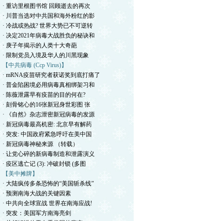
· 重访里根图书馆 回顾逝去的再次
· 川普当选对中共国和海外粉红的影
· 冷战或热战? 世界大势已不可逆转
· 决定2021年病毒大战胜负的秘诀和
· 庚子年揭示的人类十大奇葩
· 限制党员入境及华人的川黑现象
【中共病毒 (Ccp Virus)】
· mRNA疫苗研究者获诺奖到底打痛了
· 普金陷困境必用病毒真相绑架习和
· 陈薇泄露早有疫苗的目的何在?
· 刻骨铭心的16张新冠身世彩图 张
· 《自然》杂志泄密新冠病毒的发源
· 新冠病毒最高机密: 北京早有解药
· 突发: 中国政府紧急呼吁在美中国
· 新冠病毒神秘来源 （转载）
· 让党心碎的新病毒制造和泄露演义
· 疫区逃亡记 (3): 冲破封锁 (多图
【美中摊牌】
· 大陆疯传多条恐怖的“美国斩杀线”
· 预测南海大战的关键因素
· 中共向全球宣战 世界在南海应战!
· 突发：美国军方南海亮剑