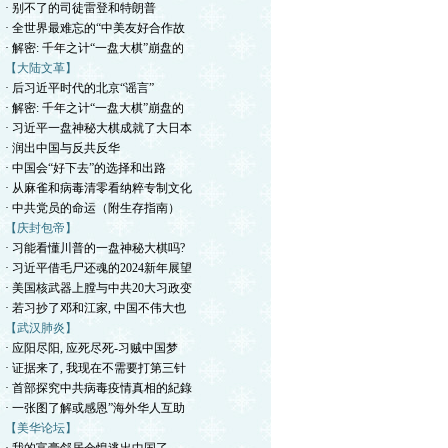
· 别不了的司徒雷登和特朗普
· 全世界最难忘的“中美友好合作故
· 解密: 千年之计“一盘大棋”崩盘的
【大陆文革】
· 后习近平时代的北京“谣言”
· 解密: 千年之计“一盘大棋”崩盘的
· 习近平一盘神秘大棋成就了大日本
· 润出中国与反共反华
· 中国会“好下去”的选择和出路
· 从麻雀和病毒清零看纳粹专制文化
· 中共党员的命运（附生存指南）
【庆封包帝】
· 习能看懂川普的一盘神秘大棋吗?
· 习近平借毛尸还魂的2024新年展望
· 美国核武器上膛与中共20大习政变
· 若习抄了邓和江家, 中国不伟大也
【武汉肺炎】
· 应阳尽阳, 应死尽死-习贼中国梦
· 证据来了, 我现在不需要打第三针
· 首部探究中共病毒疫情真相的紀錄
· 一张图了解或感恩”海外华人互助
【美华论坛】