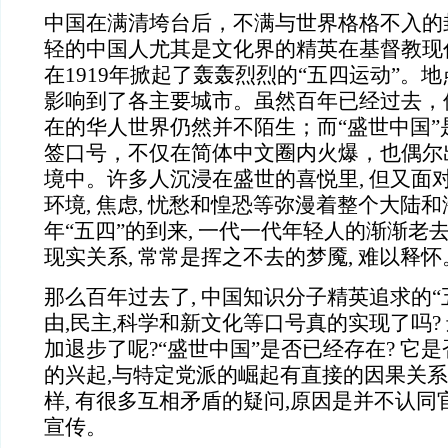
中国在满清垮台后，不满与世界格格不入的
轻的中国人尤其是文化界的精英在基督教现
在1919年掀起了轰轰烈烈的“五四运动”。地
影响到了各主要城市。虽然百年已经过去，
在的华人世界仍然并不陌生；而“盛世中国”
签口号，不仅在简体中文圈内火爆，也偶尔
境中。许多人沉浸在盛世的喜悦里, 但又面
环境, 焦虑, 忧愁和惶恐等弥漫着整个大陆
年“五四”的到来, 一代一代年轻人的渐渐老去
现实关系, 常常是挥之不去的梦魇, 难以释怀
那么百年过去了, 中国知识分子精英追求的“五
由,民主,科学和新文化等口号真的实现了吗?
加退步了呢?“盛世中国”是否已经存在? 它是
的兴起,与特定党派的崛起有直接的因果关系
样, 有很多互相矛盾的疑问,原因是并不认
宣传。