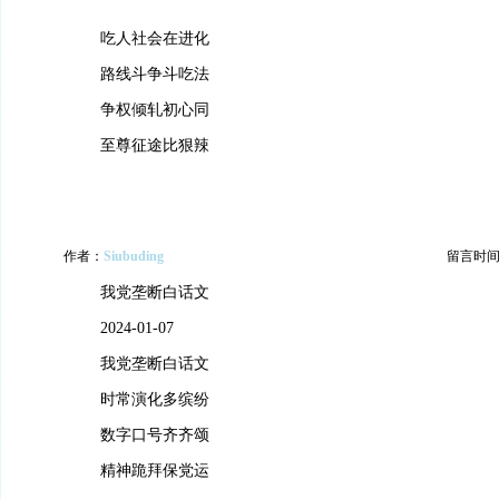
吃人社会在进化
路线斗争斗吃法
争权倾轧初心同
至尊征途比狠辣
作者：
Siubuding
留言时间：20
我党垄断白话文
2024-01-07
我党垄断白话文
时常演化多缤纷
数字口号齐齐颂
精神跪拜保党运