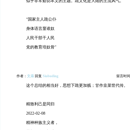
似乎非常贴切本文的主题。跪文化是大陆的主流风气。
“国家主人跪公仆
身体语言显谁奴
人民干部干人民
党的教育培奴骨”
作者：
文庙
回复
Siubuding
留言时间：20
这个总结的相当好，思想下跪更加贱；甘作韭菜世代传。
精致利己是同归
2022-02-08
精神种族主义者，