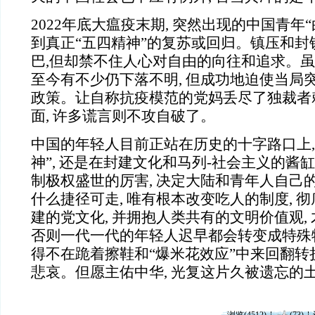
2022年底大瘟疫末期, 突然出现的中国青年“
到真正“五四精神”的复苏或回归。镇压和封
巴,但却禁不住人心对自由的向往和追求。虽
至今有不少仍下落不明, 但成功地迫使当局
政策。让自称抗疫模范的党妈丢尽了独裁者
面, 许多谎言则不攻自破了。
中国的年轻人目前正站在历史的十字路口上,
神”, 还是在封建文化和马列-社会主义的酱缸
制极权盛世的厉害, 决定大陆和青年人自己
什么捷径可走, 唯有根本改变吃人的制度, 
建的党文化, 并拥抱人类共有的文明价值观,
否则一代一代的年轻人迟早都会转变成特殊
得不在跪着擦鞋和“爆米花效应”中来回翻转
悲哀。但愿主佑中华, 光复这片久被遗忘的