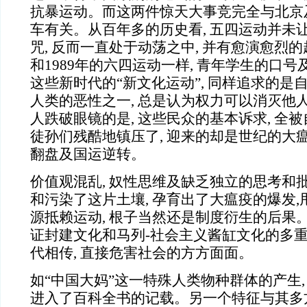
抗暴运动。而这两件惊天大事竞完全与北京
车有关。从百年多的历史看, 五四运动并未
咒, 反而一直处于动荡之中, 并有愈演愈烈
和1989年的六四运动一样, 青年学生的口
这些新时代的“新文化运动”, 同样追求的是
人类的恶性之一, 总是认为权力可以消灭他
人跌破眼镜的是, 这些民众的基本诉求, 全
徒孙们残酷地镇压了, 迎来的却是世纪的大
翻盘及国运逆转。
价值观混乱, 奴性思维及缺乏独立的思考和
和污染了这片土壤, 孕育出了大瘟疫的爆发
源抵赖运动, 根子当然还是制度衍生的后果。
证封建文化和马列-社会主义酱缸文化的多重
代相传, 直接危害社会的方方面面。
如“中国大妈”这一特殊人类物种群体的产生,
进入了百科全书的记载。另一个特征与其多