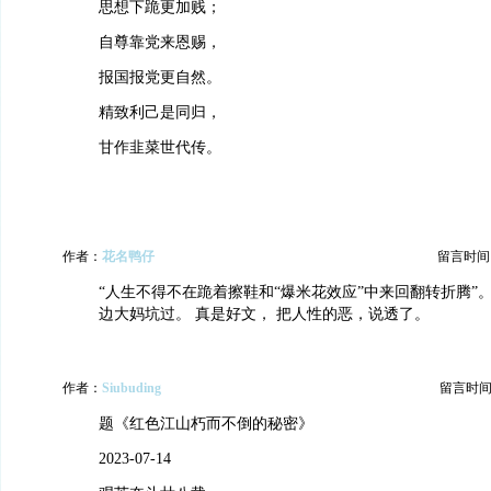
思想下跪更加贱；
自尊靠党来恩赐，
报国报党更自然。
精致利己是同归，
甘作韭菜世代传。
作者：
花名鸭仔
留言时间：20
“人生不得不在跪着擦鞋和“爆米花效应”中来回翻转折腾”
边大妈坑过。 真是好文， 把人性的恶，说透了。
作者：
Siubuding
留言时间：20
题《红色江山朽而不倒的秘密》
2023-07-14