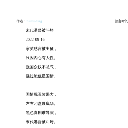
作者：
Siubuding
留言时间：20
末代港督被斗垮
2022-09-16
家英感言被出征，
只因内心有人性。
强国众奴不忿气，
强拉跪低显国情。
国情现丑效果大，
左右叼盘展疯华。
黑色喜剧谁导演，
末代港督被斗垮。