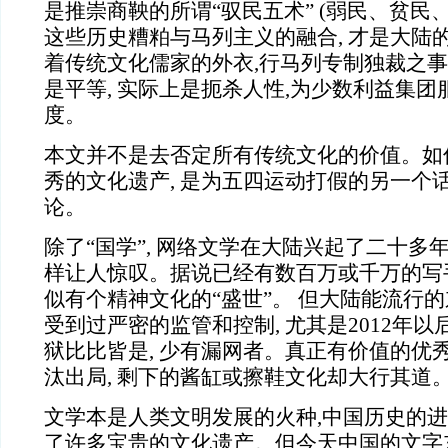
是推崇商鞅的所谓“驭民五术” (弱民、贫民
这些历史糟粕与马列主义的融合, 才是大陆
着传统文化儒家的外衣,行马列专制独裁之事
是平等, 实际上是扼杀人性,为少数利益集
度。
本文并不是去否定所有传统文化的价值。如
秀的文化遗产, 是为五四运动打假的另一个话
论。
除了“国学”, 网络文学在大陆兴起了二十多年
样让人惊叹。据说已经有数百万或千万的写手
似有个精神文化的“盛世”。 但大陆能流行的
受到过严密的监管和控制, 尤其是2012年以
狱比比皆是, 少有漏网者。真正有价值的优
汰出局, 剩下的酱缸或擦鞋文化却大行其道
文学本是人类文明发展的火种,中国历史的进
了许多宝贵的文化遗产。但今天中国的文字东