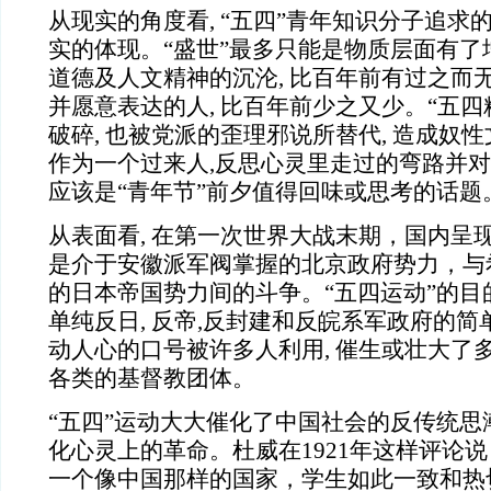
从现实的角度看, “五四”青年知识分子追求的
实的体现。“盛世”最多只能是物质层面有了增
道德及人文精神的沉沦, 比百年前有过之而
并愿意表达的人, 比百年前少之又少。“五四
破碎, 也被党派的歪理邪说所替代, 造成奴
作为一个过来人,反思心灵里走过的弯路并对
应该是“青年节”前夕值得回味或思考的话题
从表面看, 在第一次世界大战末期，国内呈
是介于安徽派军阀掌握的北京政府势力，与
的日本帝国势力间的斗争。“五四运动”的目
单纯反日, 反帝,反封建和反皖系军政府的
动人心的口号被许多人利用, 催生或壮大了多
各类的基督教团体。
“五四”运动大大催化了中国社会的反传统思
化心灵上的革命。杜威在1921年这样评论
一个像中国那样的国家，学生如此一致和热