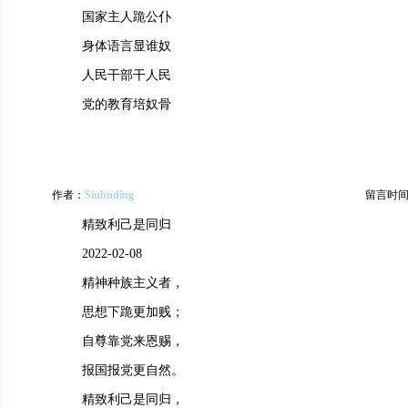
国家主人跪公仆
身体语言显谁奴
人民干部干人民
党的教育培奴骨
作者：
Siubuding
留言时间：20
精致利己是同归
2022-02-08
精神种族主义者，
思想下跪更加贱；
自尊靠党来恩赐，
报国报党更自然。
精致利己是同归，