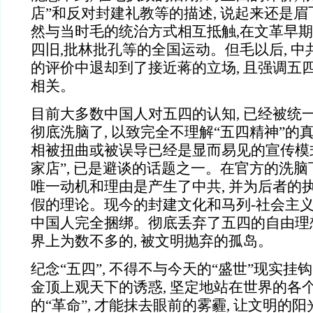
店”和反对封建礼教等的描述, 说起来还是
然与当时毛的统治方式相互抵触,在文革早期
四旧,批林批孔等的全国运动。但毛以后, 中共
的评价中退却到了接近蒋的立场, 且强调五
相关。
目前大多数中国人对五四的认知, 已经被统一
彻底洗脑了, 以致完全不理解“五四精神”的真
相被扭曲或被误导已经是显而易见的宣传模
家店”, 已是避谈的话题之一。在官方的洗脑
唯一动机和理由是产生了中共, 并为后者的
假的理论。现今的封建文化和马列-社会主义
中国人完全捆绑。彻底丢弃了五四的自由理
界上为数不多的, 被文明抛弃的孤岛。
纪念“五四”, 不得不与今天的“盛世”现实
金顶上观天下的诱惑, 坚定地站在世界的各
的“革命”, 才能抹去眼前的雾霾, 让文明的