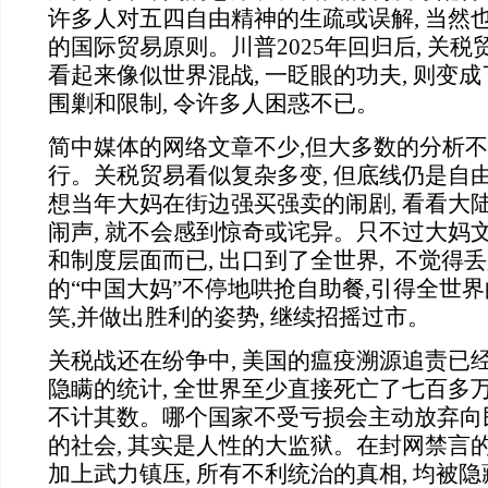
许多人对五四自由精神的生疏或误解, 当然
的国际贸易原则。川普2025年回归后, 关
看起来像似世界混战, 一眨眼的功夫, 则变
围剿和限制, 令许多人困惑不已。
简中媒体的网络文章不少,但大多数的分析不
行。关税贸易看似复杂多变, 但底线仍是自
想当年大妈在街边强买强卖的闹剧, 看看大
闹声, 就不会感到惊奇或诧异。只不过大妈
和制度层面而已, 出口到了全世界, 不觉得丢
的“中国大妈”不停地哄抢自助餐,引得全世界
笑,并做出胜利的姿势, 继续招摇过市。
关税战还在纷争中, 美国的瘟疫溯源追责已
隐瞒的统计, 全世界至少直接死亡了七百多万
不计其数。哪个国家不受亏损会主动放弃向民
的社会, 其实是人性的大监狱。在封网禁言的
加上武力镇压, 所有不利统治的真相, 均被