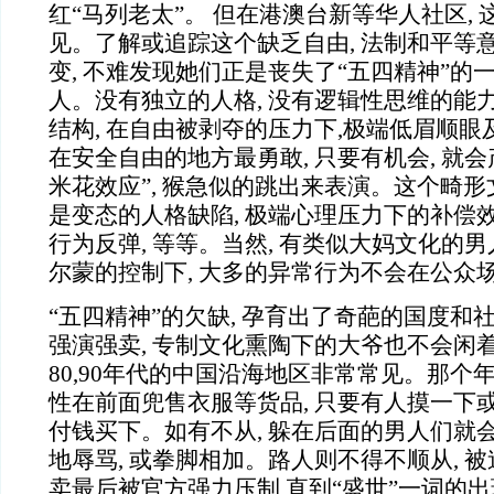
红“马列老太”。 但在港澳台新等华人社区,
见。了解或追踪这个缺乏自由, 法制和平等
变, 不难发现她们正是丧失了“五四精神”的一
人。没有独立的人格, 没有逻辑性思维的能
结构, 在自由被剥夺的压力下,极端低眉顺
在安全自由的地方最勇敢, 只要有机会, 就
米花效应”, 猴急似的跳出来表演。这个畸
是变态的人格缺陷, 极端心理压力下的补偿
行为反弹, 等等。当然, 有类似大妈文化的男
尔蒙的控制下, 大多的异常行为不会在公众
“五四精神”的欠缺, 孕育出了奇葩的国度和
强演强卖, 专制文化熏陶下的大爷也不会闲
80,90年代的中国沿海地区非常常见。那个年
性在前面兜售衣服等货品, 只要有人摸一下或
付钱买下。如有不从, 躲在后面的男人们就会
地辱骂, 或拳脚相加。路人则不得不顺从, 
卖最后被官方强力压制,直到“盛世”一词的出