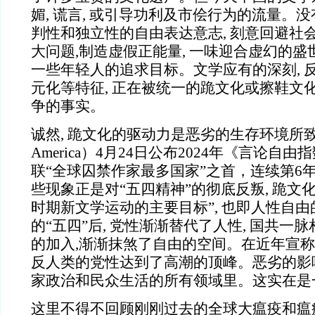
媚, 谎言, 或引导功利及市侩行为的流量。没
判性和独立性的自由表达意志, 刻意回避社会
大问题,制造虚假正能量, 一味迎合虚幻的盛
一些年轻人的追求目标。文学应有的深刻, 反思
元化等特征, 正在被统一的跪文化或擦鞋文化
争的事实。
诚然, 跪文化的驱动力是恶劣的生存环境所致
America）4月24日公布2024年《言论自
联“全球囚禁作家最多国家”之首，连续第6
些现象正是对“五四精神”的彻底反叛, 跪文
时期新文学运动的主要目标”, 也即人性自由的
的“五四”后, 党性渐渐替代了人性, 国共一脉
的加入,渐渐抹煞了自由的空间。在近年宣称的
反人类的党性达到了高潮的顶峰。恶劣的影
家政治和民众生活的所有领域里。这实在是
这里不得不回顾刚刚过去的全球大瘟疫和瘟