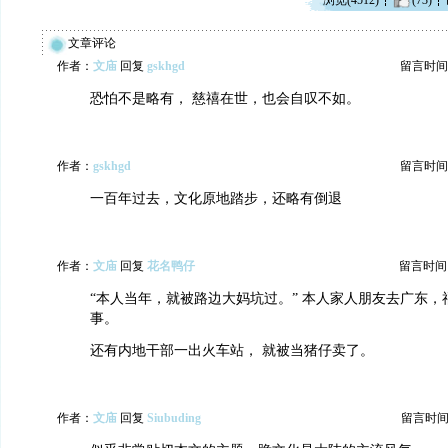
浏览(4512)
(73)
文章评论
作者：
文庙
回复
gskhgd
留言时间：20
恐怕不是略有， 慈禧在世，也会自叹不如。
作者：
gskhgd
留言时间：20
一百年过去，文化原地踏步，还略有倒退
作者：
文庙
回复
花名鸭仔
留言时间：20
“本人当年，就被路边大妈坑过。” 本人家人朋友去广东，
事。
还有内地干部一出火车站， 就被当猪仔卖了。
作者：
文庙
回复
Siubuding
留言时间：20