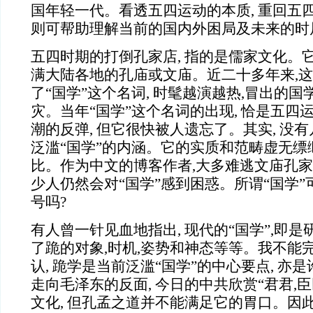
国年轻一代。看透五四运动的本质, 重回五四
则可帮助理解当前的国内外困局及未来的时
五四时期的打倒孔家店, 指的是儒家文化。
满大陆各地的孔庙或文庙。近二十多年来,
了“国学”这个名词, 时髦越演越热,冒出的
灾。当年“国学”这个名词的出现, 恰是五四运
潮的反弹, 但它很快被人遗忘了。其实, 没
泛滥“国学”的内涵。它的实质和范畴虚无缥缈
比。作为中文的博客作者,大多难逃文庙孔家
少人仍然会对“国学”感到困惑。所谓“国学
号吗?
有人曾一针见血地指出, 现代的“国学”,即是
了跪的对象,时机,姿势和神态等等。我不能完
认, 跪学是当前泛滥“国学”的中心要点, 亦
走向毛泽东的反面, 今日的中共欣赏“君君,臣
文化, 但孔孟之道并不能满足它的胃口。因此