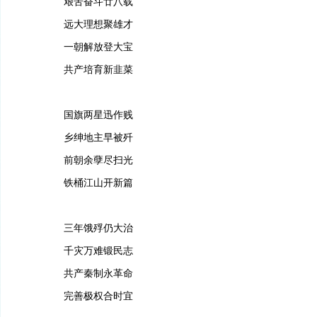
艰苦奋斗廿八载
远大理想聚雄才
一朝解放登大宝
共产培育新韭菜
国旗两星迅作贱
乡绅地主早被歼
前朝余孽尽扫光
铁桶江山开新篇
三年饿殍仍大治
千灾万难锻民志
共产秦制永革命
完善极权合时宜