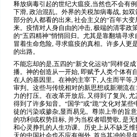
释放病毒引起的世纪大瘟疫,当然也不会有例
下滑, 政治混乱。外界的关税加病毒战, 如
部分的人都看的出来, 社会主义的“百年大变
来。疫情对人身自由的冲击, 极端的清零政策
的“五四精神”悄悄回归。尤其是靠翻墙寻求
冒着生命危险, 寻求瘟疫的真相。许多人更是
的出路。
不能忘却的是,五四的“新文化运动”同样促
播。神的创造从一开始, 即赋予人类个体有自
在人的基因里。在神的主宰下, 人生而平等
审判。这些与传统相对的新思想或新潮流在19
力的打压。在改革开放后, 又得到了复兴, 
得到了许多知音。“国学”或“跪”文化对某
徒的污染或掺杂,显而易见。尊崇上帝的旨
的功利或权势目标, 并为当权者唱赞歌, 是
和心灵挣扎的人生功课。历史上从不缺乏维
天的中国社会也不应有例外, 首当其冲的是