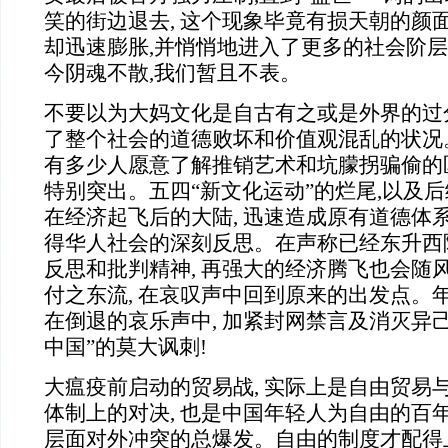
笑的街边退去, 这个现象毕竟有损天朝的颜
却迅速膨胀,并悄悄地进入了更多的社会阶层
今阴魂不散,我们暂且不表。
不要以为大妈文化是自古有之或是外界的过分
了整个社会的道德败坏和价值观混乱的状况。
有多少人愿意了解推销艺术和坑朦拐骗偷的
特别突出。五四“新文化运动”的烂尾,以及后
在经济起飞后的大陆, 迅速造成原有道德体系
得华人社会的深刻反思。在声称已经东升西降的
反思和批判精神, 再强大的经济腾飞也会随风
付之东流, 在哀叹声中回到原来的出发点。年年
在倒退的哀乐声中, 加紧封网禁言及消灭异己
中国”的莫大讽刺!
大瘟疫前启动的贸易战, 实际上是自由贸易
体制上的对决, 也是中国年轻人为自由的百年
层面对外冲突的总爆发。自由的制度才配得