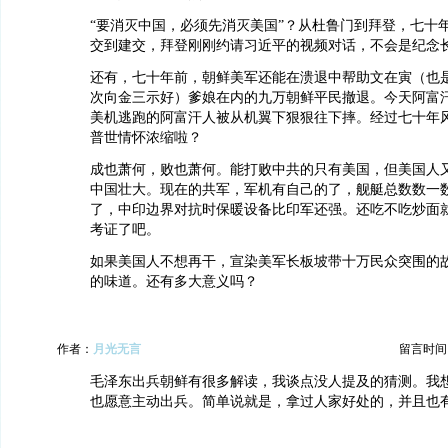
“要消灭中国，必须先消灭美国”？从杜鲁门到拜登，七十
交到建交，拜登刚刚约请习近平的视频对话，不会是纪念
还有，七十年前，朝鲜美军还能在溃退中帮助文在寅（也
次向金三示好）爹娘在内的九万朝鲜平民撤退。今天阿富
美机逃跑的阿富汗人被从机翼下狠狠往下摔。经过七十年
普世情怀浓缩啦？
成也萧何，败也萧何。能打败中共的只有美国，但美国人
中国壮大。现在的共军，军机有自己的了，舰艇总数数一
了，中印边界对抗时保暖设备比印军还强。还吃不吃炒面
考证了吧。
如果美国人不想再干，宣染美军长板坡带十万民众突围的
的味道。还有多大意义吗？
作者：
月光无言
留言时间：20
毛泽东出兵朝鲜有很多解读，我谈点没人提及的猜测。我
也愿意主动出兵。简单说就是，拿过人家好处的，并且也