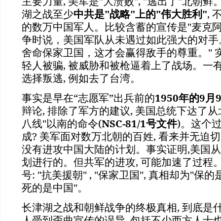
主要力量, 美军是"大溃败", "逃出了"北朝鲜
湖之战至少
中共是"战略"上的"伟大胜利"
,
的数万中国军人。比较含蓄的宣传是"麦克
争时说，美国军队从未遇过如此强大的对手
舍命保家卫国，这才会赢得敌手的尊重。" 
轻人被骗, 被威胁和被枪逼着上了战场。一有
选择叛逃, 例如去了台湾。
事实是早在“志愿军”出兵前的
1950年的9月
辩论, 排除了军方的建议, 美国总统下达了从
八线"以南的命令(
NSC-81/1
号文件
)。这个过
成? 美军面对数万北朝的百姓, 看来并无迫
没有进攻中国大陆的计划。事实证明,美国
划进行的。但共军的进攻, 可能加速了过程
号: "抗美援朝" , "保家卫国", 真相却为"保
死的是中国"。
长津湖之战和朝鲜战争的终极真相, 到底是什么
人受到歪曲宣传的误导, 包括不少西方人士也不