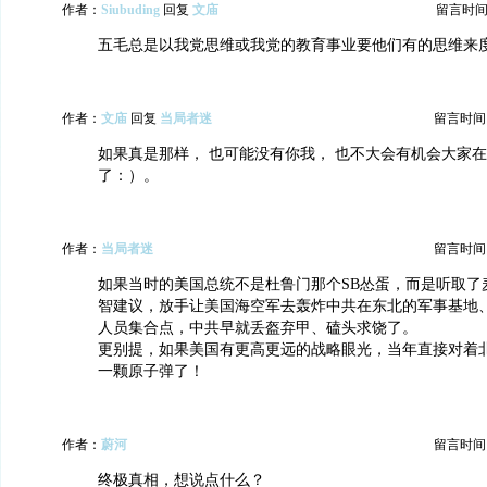
作者：
Siubuding
回复
文庙
留言时间：20
五毛总是以我党思维或我党的教育事业要他们有的思维来
作者：
文庙
回复
当局者迷
留言时间：20
如果真是那样， 也可能没有你我， 也不大会有机会大家
了：）。
作者：
当局者迷
留言时间：20
如果当时的美国总统不是杜鲁门那个SB怂蛋，而是听取了
智建议，放手让美国海空军去轰炸中共在东北的军事基地
人员集合点，中共早就丢盔弃甲、磕头求饶了。
更别提，如果美国有更高更远的战略眼光，当年直接对着
一颗原子弹了！
作者：
蔚河
留言时间：20
终极真相，想说点什么？