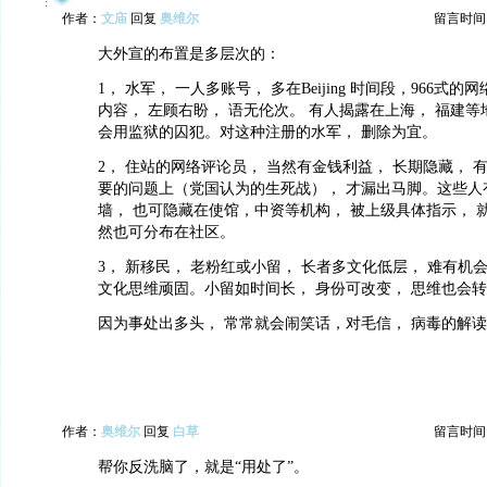
作者：
文庙
回复
奥维尔
留言时间：20
大外宣的布置是多层次的：
1， 水军， 一人多账号， 多在Beijing 时间段，966式
内容， 左顾右盼， 语无伦次。 有人揭露在上海， 福建等
会用监狱的囚犯。对这种注册的水军， 删除为宜。
2， 住站的网络评论员， 当然有金钱利益， 长期隐藏， 
要的问题上（党国认为的生死战）， 才漏出马脚。这些人
墙， 也可隐藏在使馆，中资等机构， 被上级具体指示， 
然也可分布在社区。
3， 新移民， 老粉红或小留， 长者多文化低层， 难有机
文化思维顽固。小留如时间长， 身份可改变， 思维也会
因为事处出多头， 常常就会闹笑话，对毛信， 病毒的解
作者：
奥维尔
回复
白草
留言时间：20
帮你反洗脑了，就是“用处了”。