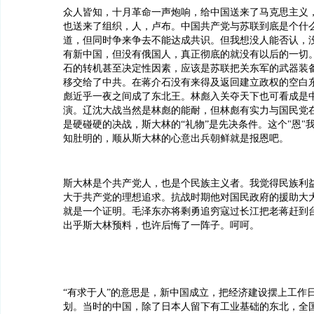
众人皆知，十月革命一声炮响，给中国送来了马克思主义
也送来了组织，人，卢布。中国共产党与苏联到底是个什
道，但同时争来争去不能达成共识。但我想没人能否认，
有新中国，但没有俄国人，真正彻底的就没有以后的一切
石的转机甚至决定性因素，应该是苏联把关东军的武器装
移交给了中共。在蒋介石没有来得及返回建立政权的空白
彪近乎一夜之间成了东北王。林彪入关夺天下也可看成是
演。辽沈大战当然是林彪的能耐，但林彪有实力与国民党
是硬碰硬的决战，斯大林的“礼物”是先决条件。这个"恩"
知肚明的，顺从斯大林的心意出兵朝鲜就是报恩吧。
斯大林是个共产党人，也是个民族主义者。我觉得民族利
大于共产党的理想追求。抗战时期他对国民政府的援助大
就是一个证明。毛泽东亦将剩勇追穷寇过长江把老蒋赶到
出乎斯大林预料，也许后悔了一阵子。呵呵。
“有求于人”的意思是，新中国成立，把经济建设摆上工作
划。当时的中国，除了日本人留下有工业基础的东北，全