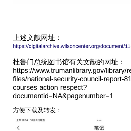
上述文献网址：
https://digitalarchive.wilsoncenter.org/document/1
杜鲁门总统图书馆有关文献的网址：
https://www.trumanlibrary.gov/library/
files/national-security-council-report-8
courses-action-respect?
documentid=NA&pagenumber=1
方便下载及转发：