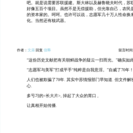
吧。就是说需要苏联援建。斯大林以及赫鲁晓夫时代，苏
好像五百个项目。虽然不是无偿援助，但光靠自己，农民
的资本家的。呵呵。也许可以说，志愿军几十万人性命换
化。当然还有核武器。
作者：
文庙
回复
信释
留言时间：20
“这份历史文献把有关朝鲜战争的疑云一扫而光。”确实如此
“志愿军与美军”打成平手“纯粹是自我意淫。”自威了70年
人们也被欺骗了70年. 其实中苏情报部门早知道. 但文件解
心.
多亏习的<长大片>, 掉起了大众的胃口 ,
让真相开始传播.