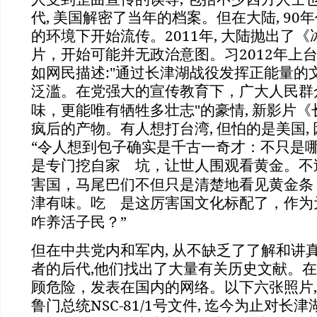
代, 美国解密了当年的档案。但在大陆, 90年
的环境下开始流传。2011年, 大陆抛出了
片，开始可能并无政治意图。习2012年上台后
如网民描述:"通过长津湖战役发挥正能量的
泛滥。在党强大的宣传教育下，广大人民群
味，更能唯有牺牲多壮志"的豪情, 新影片
疯后的产物。有人想打台湾, 但怕的是美国,
“令人想到包子确实是千古一奇才：不只是
是专门挖自家
坑，让世人围观看黄金。不
粪
害国，马尾巴们不但只是清楚地看见黄金条
津有味。吃
是这厉害国文化标配了，作为
屎
咋养活子民？”
但在中共党内和军内, 从不缺乏了了解和讲真
者的后代,他们找出了大量有关历史文献。在
顾危险，发表在国内的网络。以下六张照片,
鲁门总统NSC-81/1号文件, 迄今为止对长津