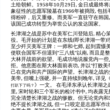
土给朝鲜。1958年10月29日, 金日成最终
象征性的志愿军陵墓在1966年被捣毁, 包
得粉碎，后又重修。而美军一直驻守在韩国,
该国已成功转型为举世公认的发达国家。
长津湖之战是苏中在美军仁川登陆后, 精心
役。毛开始的计划是在东线(即长津湖一带)埋
至少歼灭美军王牌：一师和七师, 起到震慑美
使联合国军不但退到"三八线"以南, 而且是整
大林开战前的欲望。毛成功地说服党内一些人
拒。他意图在斯大林面前表功, 并以"打败美帝"
己在党内和共产国际的声望。长津湖之战的失
美帝, 但嘴上强硬, 并一直持续到晚年, 详见
》一文。 在毛泽东承认长津湖之
打趴下了吗？
里, 宋时轮和三个军长的检讨书中, 均表露
完全清楚长津湖之战的惨败。但无论党内和对
绝不提长津湖之战, 但一口咬定是志愿军作出牺