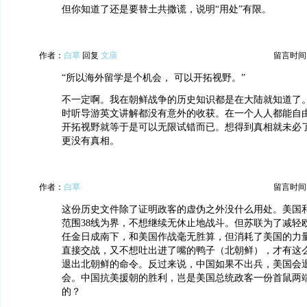
但你知道了还是要替土共撒谎，说明“用处”有限。
作者：
白草
回复
文庙
留言时间：20
“所以海外留学是个机会， 可以开拓视野。”
不一定啊。我在朝鲜战争的历史知识都是在大陆就知道了。
时听导游英文讲解都没有意外的收获。在一个人人都能自
开拓视野就等于是可以无限试错而已。想得到真相就未必
更没有真相。
作者：
白草
留言时间：20
这份历史文件除了证明政客的虚伪之外没什么用处。美国
范围38线为界，不想继续无休止地战斗。但苏联为了减轻
任金日成南下，和美国作战毫无胜算，但消耗了美国的力
直接交战，又不想吐出进了嘴的鸭子（北朝鲜），才有这
退出北朝鲜的命令。反过来说，中国如果不出兵，美国会退
会。中国抗美援朝的胜利，岂是美国总统政客一份首鼠两
的？