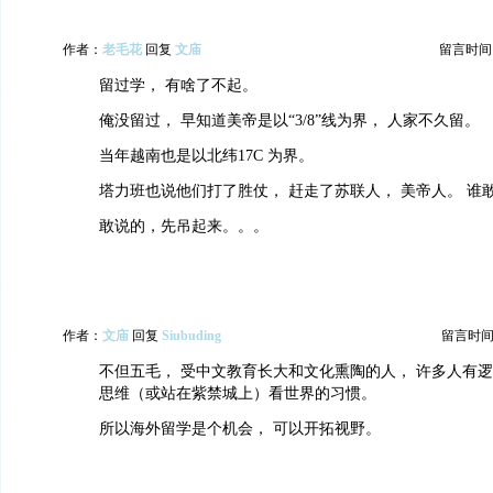
作者：
老毛花
回复
文庙
留言时间：20
留过学， 有啥了不起。
俺没留过， 早知道美帝是以“3/8”线为界， 人家不久留。
当年越南也是以北纬17C 为界。
塔力班也说他们打了胜仗， 赶走了苏联人， 美帝人。 谁
敢说的，先吊起来。。。
作者：
文庙
回复
Siubuding
留言时间：20
不但五毛， 受中文教育长大和文化熏陶的人， 许多人有逻
思维（或站在紫禁城上）看世界的习惯。
所以海外留学是个机会， 可以开拓视野。