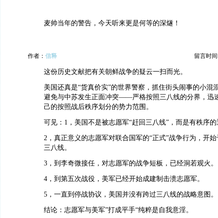
麦帅当年的警告，今天听来更是何等的深燧！
作者：
信释
留言时间：20
这份历史文献把有关朝鲜战争的疑云一扫而光。
美国还真是“货真价实”的世界警察，抓住街头闹事的小混
避免与中苏发生正面冲突——严格按照三八线的分界，迅
己的按照战后秩序划分的势力范围。
可见：1，美国不是被志愿军“赶回三八线”，而是有秩序的
2，真正意义的志愿军对联合国军的“正式”战争行为，开
三八线。
3，到李奇微接任，对志愿军的战争短板，已经洞若观火。
4，到第五次战役，美军已经开始成建制击溃志愿军。
5，一直到停战协议，美国并没有跨过三八线的战略意图。
结论：志愿军与美军”打成平手“纯粹是自我意淫。