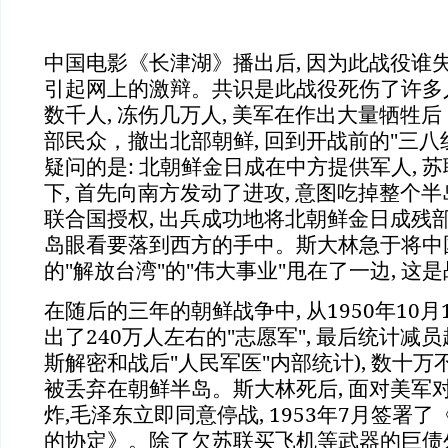
中国电影《长津湖》播出后, 因为此战役谁
引起网上的激辩。共识是此战役死伤了许多人,
数千人, 冻伤几万人, 美军在作出大量牺牲
部民众，撤出北部朝鲜, 回到开战前的"三八
疑问的是: 北朝鲜金日成在中方提供军人, 
下, 首先向南方发动了进攻, 意图吃掉整个
联合国授权, 出兵成功地将北朝鲜金日成残部
岛眼看要落到西方的手中。斯大林急于将中
的"解放台湾"的"伟大事业"甩在了一边, 这
在随后的三年的朝鲜战争中, 从1950年10
出了240万人左右的"志愿军", 最后统计减
斯解密和战后"人民军医"内部统计), 数十
被丢弃在朝鲜半岛。斯大林死后, 面对美军
炸,毛泽东立即同意停战, 1953年7月签署
的协定》。除了欠苏联买飞机等武器的巨债外