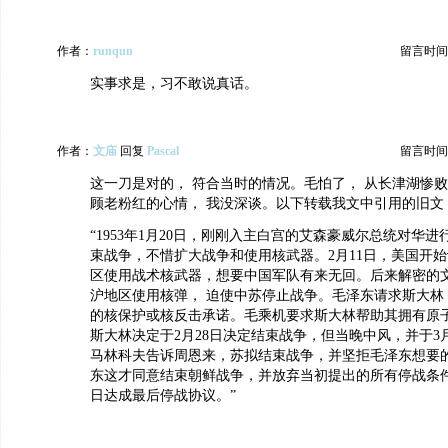
作者：
runqun
留言时间：20
实事求是，习不敢说真话。
作者：
文庙
回复
Pascal
留言时间：20
这一刀是对的， 符合当时的情况。毛怕了， 从长津湖惨
顾老粉红的心情， 我没深谈。以下转载我文中引用的旧文
“1953年1月20日，刚刚入主白宫的艾森豪威尔总统对华
束战争，不惜扩大战争和使用核武器。2月11日，美国开
区使用战术核武器，想要中国军队有来无回。后来解密的
沪地区使用核弹， 迫使中苏停止战争。毛泽东请求斯大林
的核保护或核反击承诺。毛乘机要求斯大林帮助其拥有原
斯大林决定于2月28日决定结束战争，但当晚中风，并于3
马林科夫告诉周恩来，苏拟结束战争，并坚拒毛泽东想要
东这才同意结束朝鲜战争，并放弃当初提出的所有停战条件，于
日达成最后停战协议。”