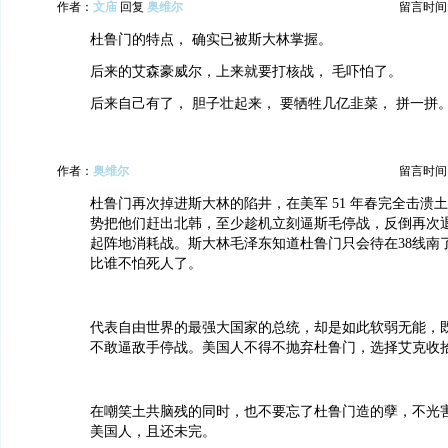
作者：
文庙
回复
奥维尔
留言时间：20
杜鲁门的特点， 确实已被斯大林掌握。
后来的艾森豪威尔，上来就要打核战， 毛吓怕了。
后来自己有了， 胆子壮起来， 要牺牲几亿韭菜， 拼一拼
作者：
奥维尔
留言时间：20
杜鲁门再次掉进斯大林的陷井，在美军 51 年春完全击溃
势把他们赶出北韩，至少趁机立刻逼斯毛停战，反倒再次
起阵地消耗战。斯大林毛泽东知道杜鲁门只会待在38线南
比谁不怕死人了。
代表自由世界的最强大国家的总统，却是如此软弱无能，
不敢逼敌手停战。美国人不得不抛弃杜鲁门，选择艾克收
在嘲笑土共脑残的同时，也不要忘了杜鲁门造的孽，不光
美国人，且还未完。