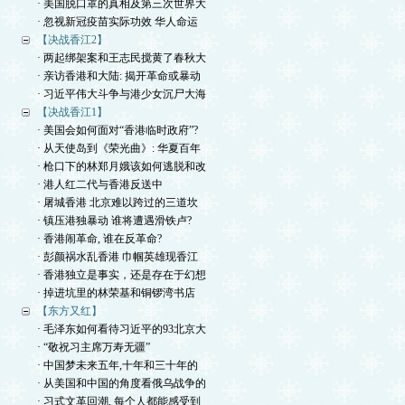
· 美国脱口罩的真相及第三次世界大
· 忽视新冠疫苗实际功效 华人命运
【决战香江2】
· 两起绑架案和王志民搅黄了春秋大
· 亲访香港和大陆: 揭开革命或暴动
· 习近平伟大斗争与港少女沉尸大海
【决战香江1】
· 美国会如何面对“香港临时政府”?
· 从天使岛到《荣光曲》: 华夏百年
· 枪口下的林郑月娥该如何逃脱和改
· 港人红二代与香港反送中
· 屠城香港 北京难以跨过的三道坎
· 镇压港独暴动 谁将遭遇滑铁卢?
· 香港闹革命, 谁在反革命?
· 彭颜祸水乱香港 巾帼英雄现香江
· 香港独立是事实，还是存在于幻想
· 掉进坑里的林荣基和铜锣湾书店
【东方又红】
· 毛泽东如何看待习近平的93北京大
· “敬祝习主席万寿无疆”
· 中国梦未来五年,十年和三十年的
· 从美国和中国的角度看俄乌战争的
· 习式文革回潮, 每个人都能感受到