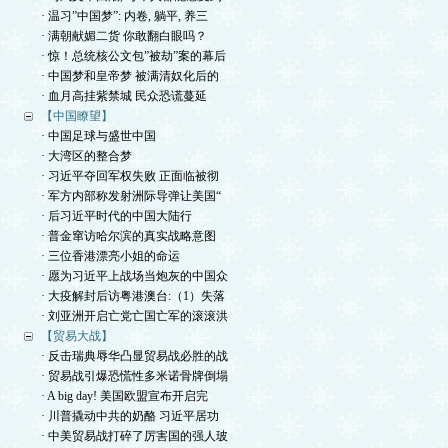
· 温习”中国梦”: 内卷, 躺平, 养三
· 满朝献媚二货 你敢翻白眼吗？
· 惊！总统核公文包”被劫”案的幕后
· 中国梦和皇帝梦 被满清奴化后的
· 血月高挂紫禁城 民众恐谎蔓延
【中国瞭望】
· 中国足球与盛世中国
· 大湾区的整合梦
· 习近平夺回军权失败 正面临被彻
· 军方内部称发射洲际导弹让美国“
· 后习近平时代的中国大陆行
· 普金窜访哈尔滨的真实战略意图
· 三位香港漂亮小姐的命运
· 愿为习近平上战场当炮灰的中国众
· 大疫解封后访粤港澳台:（1）失落
· 刘亚洲开启亡党亡国亡军的滚滚洪
【贸易大战】
· 反击瑞典辱华凸显贸易战必胜的战
· 贸易战引爆恐慌性多米诺骨牌倒塌
· A big day! 美国欧盟宣布开启完
· 川普撬动中共的奶酪 习近平居功
· 中美贸易战打碎了厉害国的强人玻