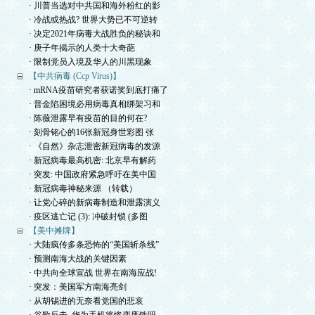
· 川普当选对中共国和海外粉红的影
· 冷战或热战? 世界大势已不可逆转
· 决定2021年病毒大战胜负的秘诀和
· 庚子年揭示的人类十大奇葩
· 限制党员入境及华人的川黑现象
【中共病毒 (Ccp Virus)】
· mRNA疫苗研究者获诺奖到底打痛了
· 普金陷困境必用病毒真相绑架习和
· 陈薇泄露早有疫苗的目的何在?
· 刻骨铭心的16张新冠身世彩图 张
· 《自然》杂志泄密新冠病毒的发源
· 新冠病毒最高机密: 北京早有解药
· 突发: 中国政府紧急呼吁在美中国
· 新冠病毒神秘来源 （转载）
· 让党心碎的新病毒制造和泄露演义
· 疫区逃亡记 (3): 冲破封锁 (多图
【美中摊牌】
· 大陆疯传多条恐怖的“美国斩杀线”
· 预测南海大战的关键因素
· 中共向全球宣战 世界在南海应战!
· 突发：美国军方南海亮剑
· 从胡锡进的无奈看党国的悲哀