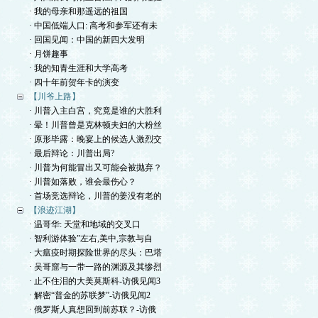
· 我的母亲和那遥远的祖国
· 中国低端人口: 高考和参军还有未
· 回国见闻：中国的新四大发明
· 月饼趣事
· 我的知青生涯和大学高考
· 四十年前贺年卡的演变
【川爷上路】
· 川普入主白宫，究竟是谁的大胜利
· 晕！川普曾是克林顿夫妇的大粉丝
· 原形毕露：晚宴上的候选人激烈交
· 最后辩论：川普出局?
· 川普为何能冒出又可能会被抛弃？
· 川普如落败，谁会最伤心？
· 首场竞选辩论，川普的姜没有老的
【浪迹江湖】
· 温哥华: 天堂和地域的交叉口
· 智利游体验”左右,美中,宗教与自
· 大瘟疫时期探险世界的尽头：巴塔
· 吴哥窟与一带一路的渊源及其惨烈
· 止不住泪的大美莫斯科-访俄见闻3
· 解密“普金的苏联梦”-访俄见闻2
· 俄罗斯人真想回到前苏联？-访俄