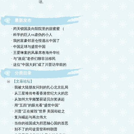
最新发布
· 闭关锁国及向阳院里的甜蜜蜜 （
· 科学的巨人vs虚伪的小人
· 我的富豪邻居仓惶逃出中国了
· 中国足球与盛世中国
· 王爱琳案的风暴席卷海外华社
· 与“政庇”老侨们聊非法移民
· 这位“中国大妈”成了川普访华前的
分类目录
【文庙论坛】
· 我被大陆朋友问到的扎心北京乱局
· 从三星堆传奇看香港世纪大火的悲
· 从加州大学频繁获诺贝尔奖谈起
· 用“五四”的眼光看“盛世中国”
· 川普“正在摧毁”世界 美国却处之
· 复兴崛起与再次伟大
· 当你的祖国成为邪恶轴心国的首恶
· 别不了的司徒雷登和特朗普