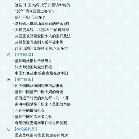
· 这位“中国大妈”成了川普访华前的
· “反华”为何还要过春节？
· 落叶不归 心安在？
· 洛杉矶示威现场观察到的秘密 (附
· 关税贸易战: 世纪决斗中的诡辩与
· 从亚亚被驱看爱国华人的当归及法
· 从川普遭耳袭到习近平被中风
· 赴金山鸿门宴跪拜金主,习凶多吉
【文明废墟】
· 盛世狗娃撸袖子做男儿
· 张大帅治国与党指挥枪
· 中国乱像丛生:答案竟藏在这本旧
【盛世解密】
· 闭关锁国及向阳院里的甜蜜蜜 （
· 盛世中国盛产中国大妈的奇迹
· 后习近平时代的大陆行（2）：开
· 南海中国梦终于盼来了美国战争部
· 习近平的最后机会
· 盛世中国的流浪者之歌
· 奇葩的碰瓷钢琴事件让世界笑翻
【神佑美利坚】
· 重访里根图书馆 回顾逝去的再次