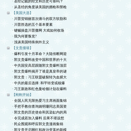
· 圣经记载的经文和历史可靠吗？
· 从圣经的角度谈美国的拥枪和禁枪
【美国大选】
· 川普贺锦丽首次缠斗的双方软肋和
· 川普胜选的五个基本要素
· 键贼操盘川普撒网 大戏如何收场
· 我为何要叛党?
· 浅谈美国特殊例外主义
【文贵撞墙】
· 爆料引发十月革命？大陆传断网迎
· 郭文贵爆料改变中国和世界的十大
· 中共国安高层跟随郭文贵爆料顶层
· 郭文贵爆料揭开了谁是真皇帝的谜
· 郭文贵：习王联盟破裂转为血腥大
· 中共的最后选择: 和平转变或核爆
· 习王新政和红色曼哈顿计划在爆料
【刚刚开始】
· 全国人民无限热爱习主席画面集锦
· 手把手教你查询姚明珊同志美国资
· 郭文贵的历史使命和其染缸内的局
· 令完成若加入爆料 后果不堪设想
· 民众围观和呼应郭文贵漫画集锦
· 郭文贵开启网红和政治变革的新模