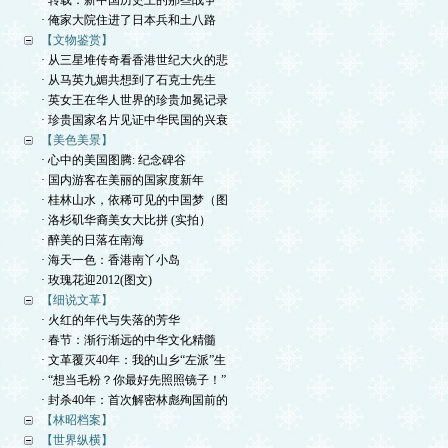
· 转载：新中国历史上的那些战争
· 俺家大院住进了日本兵和土八路
【文物鉴赏】
· 从三星堆传奇看香港世纪大火的悲
· 从马英九媚共想到了石克士先生
· 英女王在华人世界的珍贵加冕记录
· 珍贵国家名片见证中华民国的兴衰
【美色美景】
· 心中的美国图腾: 纪念碑谷
· 国内游客在美丽的国家度新年
· 桂林山水，依稀可见的中国梦（图
· 洛杉矶华裔美女大比拼 (实拍）
· 醉美的日落在南海
· 海天一色：香港南丫小岛
· 玫瑰花迎2012(图文)
【细说文革】
· 火红的年代与失落的芳华
· 春节：渐行渐远的中华文化精髓
· 文革覆灭40年：我的山乡“左派”生
· “想当毛粉？你最好先照照镜子！”
· 封杀40年：首次解密林彪殉国前的
【林昭档案】
【世界纵横】