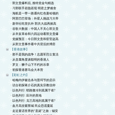
· 郭文贵爆料后, 推特党金句精选
· 习郭联手若隐若现 明君之梦难舍
· 海航是一带一路通向红色曼哈顿的
· 阿里巴巴登场：外星人挑战习大帝
· 新华社吃里扒外 郭共大战再掀高
· 谷歌大数据：中国人不关心郭文贵
· 从辛亥革命和六四运动看郭文贵爆
· 党媒预言：今日郭文贵和宦官赵高
· 从郭文贵事件看中共背后的博弈
【香港故事】
· 那不是我的战争！志愿军烈士复活
· 从贪腐角度谈聪明的香港人
· 罗文：狮子山下不朽的乐章
· 初探香港赛马会大本营
【彩虹之约】
· 哈梅内伊被击杀与普珥节的启示
· 访台初探蒋介石的真实宗教信仰
· 以色列行: 耶路撒冷到底属于谁?
· 以色列行: 应许的美地
· 以色列行: 戈兰高地到底属于谁?
· 血月高挂紫禁城 民众恐谎蔓延
· 走近童话世界的“圣诞”之旅：锡安