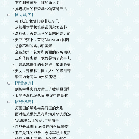
· 雷洋和林荣基，谁的命大？
· 掉进坑里的林荣基和铜锣湾书店
【红杉树下】
· 与“政庇”老侨们聊非法移民
· 从加州大学频繁获诺贝尔奖谈起
· 洛杉矶大火是上苍的意志还是人的
· 美中冲突下，首访Manzanar (多图
· 想像不到的洛杉矶美景
· 金色加州：花海和美丽的四所顶级
· 二狗子闹离婚，竟然是为了这事儿
· 川普总统催生的蓝娃娃：加州脱美
· 美女，辣椒和祖国：人生的酸甜苦
· 帮国内老同学加州买房记
【军营岁月】
· 剖析中共火箭发射三连败的原因和
· 太平洋海战纪念日 重游中途岛航
【战争风云】
· 厉害国的嘴炮与美丽国的火炮
· 面对核威慑的思考和海外华人的选
· “志愿军烈士复活记”的后事
· 血战长津湖,到底是谁的永远噩梦?
· 那不是我的战争！志愿军烈士复活