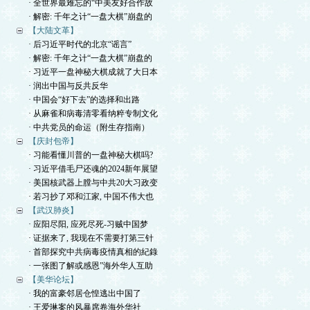
· 全世界最难忘的“中美友好合作故
· 解密: 千年之计“一盘大棋”崩盘的
【大陆文革】
· 后习近平时代的北京“谣言”
· 解密: 千年之计“一盘大棋”崩盘的
· 习近平一盘神秘大棋成就了大日本
· 润出中国与反共反华
· 中国会“好下去”的选择和出路
· 从麻雀和病毒清零看纳粹专制文化
· 中共党员的命运（附生存指南）
【庆封包帝】
· 习能看懂川普的一盘神秘大棋吗?
· 习近平借毛尸还魂的2024新年展望
· 美国核武器上膛与中共20大习政变
· 若习抄了邓和江家, 中国不伟大也
【武汉肺炎】
· 应阳尽阳, 应死尽死-习贼中国梦
· 证据来了, 我现在不需要打第三针
· 首部探究中共病毒疫情真相的紀錄
· 一张图了解或感恩”海外华人互助
【美华论坛】
· 我的富豪邻居仓惶逃出中国了
· 王爱琳案的风暴席卷海外华社