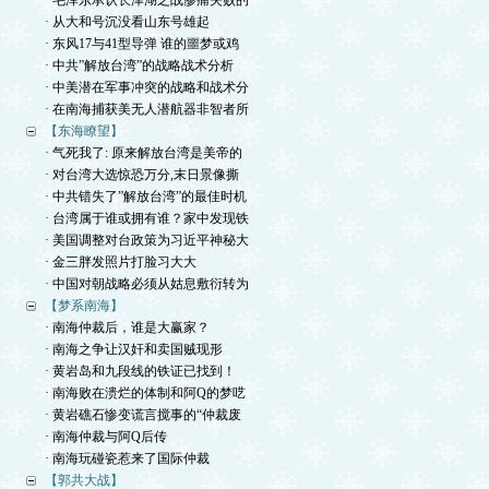
· 毛泽东承认长津湖之战惨痛失败的
· 从大和号沉没看山东号雄起
· 东风17与41型导弹 谁的噩梦或鸡
· 中共”解放台湾”的战略战术分析
· 中美潜在军事冲突的战略和战术分
· 在南海捕获美无人潜航器非智者所
【东海瞭望】
· 气死我了: 原来解放台湾是美帝的
· 对台湾大选惊恐万分,末日景像撕
· 中共错失了”解放台湾”的最佳时机
· 台湾属于谁或拥有谁？家中发现铁
· 美国调整对台政策为习近平神秘大
· 金三胖发照片打脸习大大
· 中国对朝战略必须从姑息敷衍转为
【梦系南海】
· 南海仲裁后，谁是大赢家？
· 南海之争让汉奸和卖国贼现形
· 黄岩岛和九段线的铁证已找到！
· 南海败在溃烂的体制和阿Q的梦呓
· 黄岩礁石惨变谎言搅事的“仲裁废
· 南海仲裁与阿Q后传
· 南海玩碰瓷惹来了国际仲裁
【郭共大战】