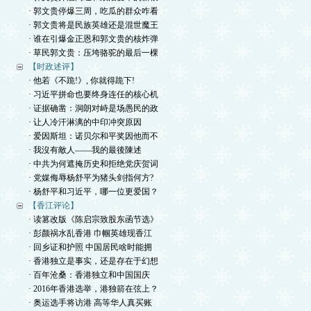
· 郭文贵停爆三周，吃瓜的群众咋看
· 郭文贵将是民族英雄还是混世魔王
· 谁在引爆金正恩和郭文贵的核炸弹
· 草民郭文贵：压垮骆驼的最后一棵
【时政述评】
· 他若《不跪!》, 你就得跪下!
· 习近平拼命也要终身连任的核心机
· 证据确凿：洞朗对峙是场愚民的政
· 让人冷汗淋漓的中印冲突原因
· 爱因斯坦：诺贝尔和平奖因他而不
· 我沒有敵人——我的最後陳述
· 中共为何遮掩历史和拒绝党庆贺词
· 党媒侮辱杨舒平为猪头剑指何方?
· 杨舒平和习近平，哪一位更爱国？
【香江评论】
· 读篡改版《陈启宗致股东函节选》
· 彭颜祸水乱香港 巾帼英雄现香江
· 回乡证和护照 中国居民啥时能拥
· 香港独立是事实，还是存在于幻想
· 百年沧桑：香港独立和中国国庆
· 2016年香港选举，港独箭在弦上？
· 奥运选手将访港 高等华人真买账