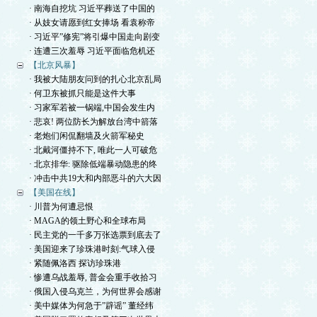
· 南海自挖坑 习近平葬送了中国的
· 从妓女请愿到红女捧场 看袁称帝
· 习近平”修宪”将引爆中国走向剧变
· 连遭三次羞辱 习近平面临危机还
【北京风暴】
· 我被大陆朋友问到的扎心北京乱局
· 何卫东被抓只能是这件大事
· 习家军若被一锅端,中国会发生内
· 悲哀! 两位防长为解放台湾中箭落
· 老炮们闲侃翻墙及火箭军秘史
· 北戴河僵持不下, 唯此一人可破危
· 北京排华: 驱除低端暴动隐患的终
· 冲击中共19大和内部恶斗的六大因
【美国在线】
· 川普为何遭忌恨
· MAGA的领土野心和全球布局
· 民主党的一千多万张选票到底去了
· 美国迎来了珍珠港时刻:气球入侵
· 紧随佩洛西 探访珍珠港
· 惨遭乌战羞辱, 普金会重手收拾习
· 俄国入侵乌克兰，为何世界会感谢
· 美中媒体为何急于”辟谣” 董经纬