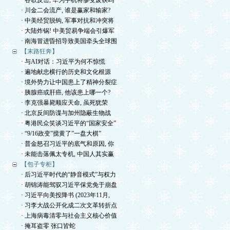
· 谷歌反击, 华为手机将惨变废铁吗
· 川金二会流产, 谁是赢家和输家?
· 中美经贸脱钩, 军事对抗和冲突将
· 大陆炸锅! 中美贸易争端会引爆军
· 南海冒进昏招导致美国牵头全球围
【末路狂奔】
· 与AI对话：习近平为何不惊慌
· 遍地献忠横行的历史和文化根源
· 境外势力让中国患上了精神分裂症
· 胰腺癌或肝癌, 他该患上哪一个?
· 李克强暴毙顺应天命, 虽死犹荣
· 北京反间防谍与加州隐蔽生物战
· 粤港民众笑谈习近平的“国家安全”
· “9/16政变”搅黄了”一盘大棋”
· 普金怒召习近平的底气和原因, 你
· 未能击落佩太专机, 中国人其实赢
【包子专柜】
· 后习近平时代的“静音模式”与权力
· 胡锦涛能驾驭习近平保党免于崩盘
· 习近平向美投降书 (2023年11月,
· 习李大战公开化成二次文革转折点
· 上海病毒清零与社会主义核心价值
· 掩耳盗零 张口皆蛇