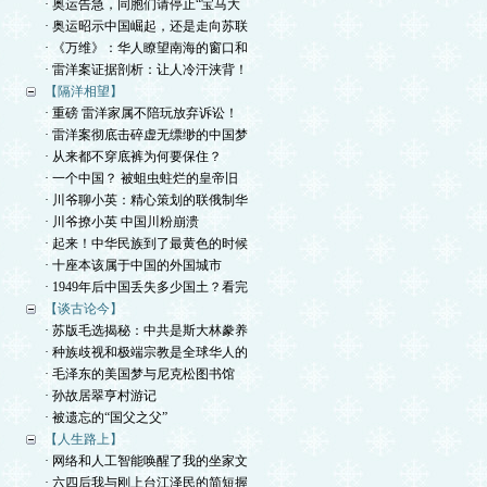
· 奥运告急，同胞们请停止“宝马大
· 奥运昭示中国崛起，还是走向苏联
· 《万维》：华人瞭望南海的窗口和
· 雷洋案证据剖析：让人冷汗浃背！
【隔洋相望】
· 重磅 雷洋家属不陪玩放弃诉讼！
· 雷洋案彻底击碎虚无缥缈的中国梦
· 从来都不穿底裤为何要保住？
· 一个中国？ 被蛆虫蛀烂的皇帝旧
· 川爷聊小英：精心策划的联俄制华
· 川爷撩小英 中国川粉崩溃
· 起来！中华民族到了最黄色的时候
· 十座本该属于中国的外国城市
· 1949年后中国丢失多少国土？看完
【谈古论今】
· 苏版毛选揭秘：中共是斯大林豢养
· 种族歧视和极端宗教是全球华人的
· 毛泽东的美国梦与尼克松图书馆
· 孙故居翠亨村游记
· 被遗忘的“国父之父”
【人生路上】
· 网络和人工智能唤醒了我的坐家文
· 六四后我与刚上台江泽民的简短握