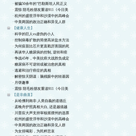
· 被骗50余年的“巴勒斯坦人民正义
· 震惊 陪毛粉朋友重读911《今日美
· 杭州的盛世浮华和沙漠中的高峰会
· 中美两国的政治正确和异见人群
【健康人生】
· 科学的巨人vs虚伪的小人
· 控制病毒扩散的简便高浓盐水方法
· 为何疫苗比芯片更直戳厉害国的死
· 再谈华人糖尿病的控制, 逆转和痊
· 争战45年，中美抗癌大战胜负成定
· 糖尿病不可逆转或被治愈的真相
· 逃避和治疗癌症的真相
· 解密惊天阴谋：脑残眼中的转基因
· 月饼趣事
· 震惊 陪毛粉朋友重读911《今日美
【是非曲直】
· 从哈佛到南非:人类自義的道德丘
· 孟晚舟护照真相大白, 还是越描越
· 川普应大声支持审核摇摆州的选票
· 杭州的盛世浮华和沙漠中的高峰会
· 中美两国的政治正确和异见人群
· 为女排喝彩，为民粹悲哀