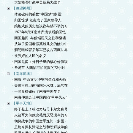
· 大陆能否打赢中美贸易大战？
【瞭望神州】
· 体验破碎的盛世”中国梦”(多图)
· 归国惊梦 老友成了国家领导人
· 娘炮式的历史性决议与躺不平的习
· 1975年8月河南水库溃坝后的回忆
· 回国趣闻: 与低端屁民交往和翻墙
· 从婊子爱国看假英雄儿女的龌浊中
· 洞朗猴戏背后印军已攻占西藏世界
· 被强奸的人民的名义
· 回国见闻：好日子里的核心价值观
· 圣诞节 大陆陷可怕沉默的72小时
【南海前线】
· 南海: 中西文明冲突的焦点和火药
· 美誓言捍卫南海国际水域，底气在
· 一步臭棋碾碎了南海中国梦？
· 南海仲裁会让中国再陷“甲午风云”
【军事天地】
· 终于登上了核动力航母卡尔文森号
· 火箭军为何效忠毛而厌恶现今的习
· 朝鲜战争的中国空军逸闻（多图）
· 总统令揭长津湖之战和朝鲜战争的