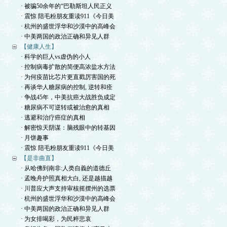
· 被骗50余年的“巴勒斯坦人民正义
· 震惊 陪毛粉朋友重读911《今日美
· 杭州的盛世浮华和沙漠中的高峰会
· 中美两国的政治正确和异见人群
【健康人生】
· 科学的巨人vs虚伪的小人
· 控制病毒扩散的简便高浓盐水方法
· 为何疫苗比芯片更直戳厉害国的死
· 再谈华人糖尿病的控制, 逆转和痊
· 争战45年，中美抗癌大战胜负成定
· 糖尿病不可逆转或被治愈的真相
· 逃避和治疗癌症的真相
· 解密惊天阴谋：脑残眼中的转基因
· 月饼趣事
· 震惊 陪毛粉朋友重读911《今日美
【是非曲直】
· 从哈佛到南非:人类自義的道德丘
· 孟晚舟护照真相大白, 还是越描越
· 川普应大声支持审核摇摆州的选票
· 杭州的盛世浮华和沙漠中的高峰会
· 中美两国的政治正确和异见人群
· 为女排喝彩，为民粹悲哀