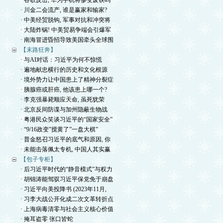
· 谷歌反击, 华为手机将惨变废铁吗
· 川金二会流产, 谁是赢家和输家?
· 中美经贸脱钩, 军事对抗和冲突将
· 大陆炸锅! 中美贸易争端会引爆军
· 南海冒进昏招导致美国牵头全球围
【末路狂奔】
· 与AI对话：习近平为何不惊慌
· 遍地献忠横行的历史和文化根源
· 境外势力让中国患上了精神分裂症
· 胰腺癌或肝癌, 他该患上哪一个?
· 李克强暴毙顺应天命, 虽死犹荣
· 北京反间防谍与加州隐蔽生物战
· 粤港民众笑谈习近平的“国家安全”
· “9/16政变”搅黄了”一盘大棋”
· 普金怒召习近平的底气和原因, 你
· 未能击落佩太专机, 中国人其实赢
【包子专柜】
· 后习近平时代的“静音模式”与权力
· 胡锦涛能驾驭习近平保党免于崩盘
· 习近平向美投降书 (2023年11月,
· 习李大战公开化成二次文革转折点
· 上海病毒清零与社会主义核心价值
· 掩耳盗零 张口皆蛇