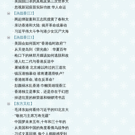
· 美国脱口罩的真相及第三次世界大
· 忽视新冠疫苗实际功效 华人命运
【决战香江2】
· 两起绑架案和王志民搅黄了春秋大
· 亲访香港和大陆: 揭开革命或暴动
· 习近平伟大斗争与港少女沉尸大海
【决战香江1】
· 美国会如何面对“香港临时政府”?
· 从天使岛到《荣光曲》: 华夏百年
· 枪口下的林郑月娥该如何逃脱和改
· 港人红二代与香港反送中
· 屠城香港 北京难以跨过的三道坎
· 镇压港独暴动 谁将遭遇滑铁卢?
· 香港闹革命, 谁在反革命?
· 彭颜祸水乱香港 巾帼英雄现香江
· 香港独立是事实，还是存在于幻想
· 掉进坑里的林荣基和铜锣湾书店
【东方又红】
· 毛泽东如何看待习近平的93北京大
· “敬祝习主席万寿无疆”
· 中国梦未来五年,十年和三十年的
· 从美国和中国的角度看俄乌战争的
· 习式文革回潮, 每个人都能感受到