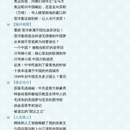
· 奥运告急，同胞们请停止“宝马大
· 奥运昭示中国崛起，还是走向苏联
· 《万维》：华人瞭望南海的窗口和
· 雷洋案证据剖析：让人冷汗浃背！
【隔洋相望】
· 重磅 雷洋家属不陪玩放弃诉讼！
· 雷洋案彻底击碎虚无缥缈的中国梦
· 从来都不穿底裤为何要保住？
· 一个中国？ 被蛆虫蛀烂的皇帝旧
· 川爷聊小英：精心策划的联俄制华
· 川爷撩小英 中国川粉崩溃
· 起来！中华民族到了最黄色的时候
· 十座本该属于中国的外国城市
· 1949年后中国丢失多少国土？看完
【谈古论今】
· 苏版毛选揭秘：中共是斯大林豢养
· 种族歧视和极端宗教是全球华人的
· 毛泽东的美国梦与尼克松图书馆
· 孙故居翠亨村游记
· 被遗忘的“国父之父”
【人生路上】
· 网络和人工智能唤醒了我的坐家文
· 六四后我与刚上台江泽民的简短握