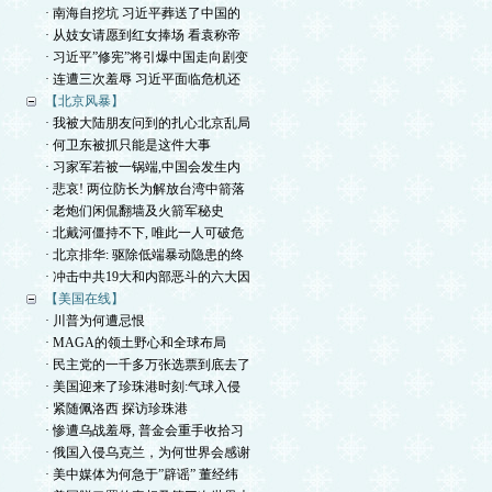
· 南海自挖坑 习近平葬送了中国的
· 从妓女请愿到红女捧场 看袁称帝
· 习近平”修宪”将引爆中国走向剧变
· 连遭三次羞辱 习近平面临危机还
【北京风暴】
· 我被大陆朋友问到的扎心北京乱局
· 何卫东被抓只能是这件大事
· 习家军若被一锅端,中国会发生内
· 悲哀! 两位防长为解放台湾中箭落
· 老炮们闲侃翻墙及火箭军秘史
· 北戴河僵持不下, 唯此一人可破危
· 北京排华: 驱除低端暴动隐患的终
· 冲击中共19大和内部恶斗的六大因
【美国在线】
· 川普为何遭忌恨
· MAGA的领土野心和全球布局
· 民主党的一千多万张选票到底去了
· 美国迎来了珍珠港时刻:气球入侵
· 紧随佩洛西 探访珍珠港
· 惨遭乌战羞辱, 普金会重手收拾习
· 俄国入侵乌克兰，为何世界会感谢
· 美中媒体为何急于”辟谣” 董经纬