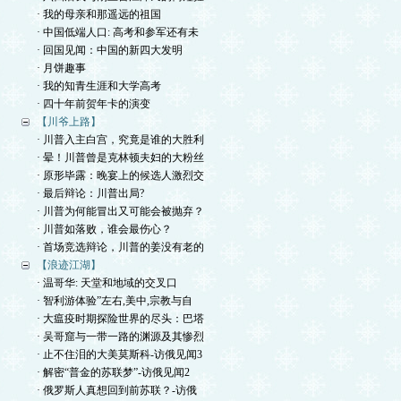
· 我的母亲和那遥远的祖国
· 中国低端人口: 高考和参军还有未
· 回国见闻：中国的新四大发明
· 月饼趣事
· 我的知青生涯和大学高考
· 四十年前贺年卡的演变
【川爷上路】
· 川普入主白宫，究竟是谁的大胜利
· 晕！川普曾是克林顿夫妇的大粉丝
· 原形毕露：晚宴上的候选人激烈交
· 最后辩论：川普出局?
· 川普为何能冒出又可能会被抛弃？
· 川普如落败，谁会最伤心？
· 首场竞选辩论，川普的姜没有老的
【浪迹江湖】
· 温哥华: 天堂和地域的交叉口
· 智利游体验”左右,美中,宗教与自
· 大瘟疫时期探险世界的尽头：巴塔
· 吴哥窟与一带一路的渊源及其惨烈
· 止不住泪的大美莫斯科-访俄见闻3
· 解密“普金的苏联梦”-访俄见闻2
· 俄罗斯人真想回到前苏联？-访俄