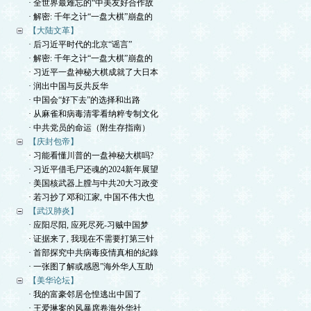
· 全世界最难忘的“中美友好合作故
· 解密: 千年之计“一盘大棋”崩盘的
【大陆文革】
· 后习近平时代的北京“谣言”
· 解密: 千年之计“一盘大棋”崩盘的
· 习近平一盘神秘大棋成就了大日本
· 润出中国与反共反华
· 中国会“好下去”的选择和出路
· 从麻雀和病毒清零看纳粹专制文化
· 中共党员的命运（附生存指南）
【庆封包帝】
· 习能看懂川普的一盘神秘大棋吗?
· 习近平借毛尸还魂的2024新年展望
· 美国核武器上膛与中共20大习政变
· 若习抄了邓和江家, 中国不伟大也
【武汉肺炎】
· 应阳尽阳, 应死尽死-习贼中国梦
· 证据来了, 我现在不需要打第三针
· 首部探究中共病毒疫情真相的紀錄
· 一张图了解或感恩”海外华人互助
【美华论坛】
· 我的富豪邻居仓惶逃出中国了
· 王爱琳案的风暴席卷海外华社