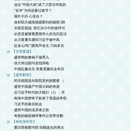
· 这位“中国大妈”成了川普访华前的
· “反华”为何还要过春节？
· 落叶不归 心安在？
· 洛杉矶示威现场观察到的秘密 (附
· 关税贸易战: 世纪决斗中的诡辩与
· 从亚亚被驱看爱国华人的当归及法
· 从川普遭耳袭到习近平被中风
· 赴金山鸿门宴跪拜金主,习凶多吉
【文明废墟】
· 盛世狗娃撸袖子做男儿
· 张大帅治国与党指挥枪
· 中国乱像丛生:答案竟藏在这本旧
【盛世解密】
· 闭关锁国及向阳院里的甜蜜蜜 （
· 盛世中国盛产中国大妈的奇迹
· 后习近平时代的大陆行（2）：开
· 南海中国梦终于盼来了美国战争部
· 习近平的最后机会
· 盛世中国的流浪者之歌
· 奇葩的碰瓷钢琴事件让世界笑翻
【神佑美利坚】
· 重访里根图书馆 回顾逝去的再次