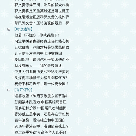
· 郭文贵停爆三周，吃瓜的群众咋看
· 郭文贵将是民族英雄还是混世魔王
· 谁在引爆金正恩和郭文贵的核炸弹
· 草民郭文贵：压垮骆驼的最后一棵
【时政述评】
· 他若《不跪!》, 你就得跪下!
· 习近平拼命也要终身连任的核心机
· 证据确凿：洞朗对峙是场愚民的政
· 让人冷汗淋漓的中印冲突原因
· 爱因斯坦：诺贝尔和平奖因他而不
· 我沒有敵人——我的最後陳述
· 中共为何遮掩历史和拒绝党庆贺词
· 党媒侮辱杨舒平为猪头剑指何方?
· 杨舒平和习近平，哪一位更爱国？
【香江评论】
· 读篡改版《陈启宗致股东函节选》
· 彭颜祸水乱香港 巾帼英雄现香江
· 回乡证和护照 中国居民啥时能拥
· 香港独立是事实，还是存在于幻想
· 百年沧桑：香港独立和中国国庆
· 2016年香港选举，港独箭在弦上？
· 奥运选手将访港 高等华人真买账