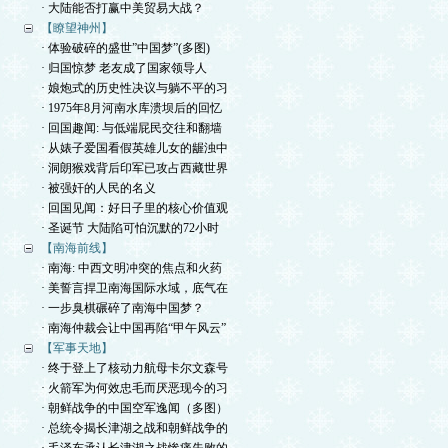
· 大陆能否打赢中美贸易大战？
【瞭望神州】
· 体验破碎的盛世”中国梦”(多图)
· 归国惊梦 老友成了国家领导人
· 娘炮式的历史性决议与躺不平的习
· 1975年8月河南水库溃坝后的回忆
· 回国趣闻: 与低端屁民交往和翻墙
· 从婊子爱国看假英雄儿女的龌浊中
· 洞朗猴戏背后印军已攻占西藏世界
· 被强奸的人民的名义
· 回国见闻：好日子里的核心价值观
· 圣诞节 大陆陷可怕沉默的72小时
【南海前线】
· 南海: 中西文明冲突的焦点和火药
· 美誓言捍卫南海国际水域，底气在
· 一步臭棋碾碎了南海中国梦？
· 南海仲裁会让中国再陷“甲午风云”
【军事天地】
· 终于登上了核动力航母卡尔文森号
· 火箭军为何效忠毛而厌恶现今的习
· 朝鲜战争的中国空军逸闻（多图）
· 总统令揭长津湖之战和朝鲜战争的