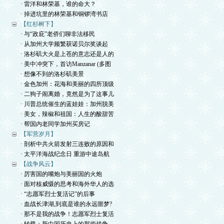
· 雷洋和林荣基，谁的命大？
· 掉进坑里的林荣基和铜锣湾书店
【红杉树下】
· 与“政庇”老侨们聊非法移民
· 从加州大学频繁获诺贝尔奖谈起
· 洛杉矶大火是上苍的意志还是人的
· 美中冲突下，首访Manzanar (多图
· 想像不到的洛杉矶美景
· 金色加州：花海和美丽的四所顶级
· 二狗子闹离婚，竟然是为了这事儿
· 川普总统催生的蓝娃娃：加州脱美
· 美女，辣椒和祖国：人生的酸甜苦
· 帮国内老同学加州买房记
【军营岁月】
· 剖析中共火箭发射三连败的原因和
· 太平洋海战纪念日 重游中途岛航
【战争风云】
· 厉害国的嘴炮与美丽国的火炮
· 面对核威慑的思考和海外华人的选
· “志愿军烈士复活记”的后事
· 血战长津湖,到底是谁的永远噩梦?
· 那不是我的战争！志愿军烈士复活