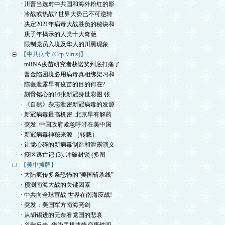
· 川普当选对中共国和海外粉红的影
· 冷战或热战? 世界大势已不可逆转
· 决定2021年病毒大战胜负的秘诀和
· 庚子年揭示的人类十大奇葩
· 限制党员入境及华人的川黑现象
【中共病毒 (Ccp Virus)】
· mRNA疫苗研究者获诺奖到底打痛了
· 普金陷困境必用病毒真相绑架习和
· 陈薇泄露早有疫苗的目的何在?
· 刻骨铭心的16张新冠身世彩图 张
· 《自然》杂志泄密新冠病毒的发源
· 新冠病毒最高机密: 北京早有解药
· 突发: 中国政府紧急呼吁在美中国
· 新冠病毒神秘来源 （转载）
· 让党心碎的新病毒制造和泄露演义
· 疫区逃亡记 (3): 冲破封锁 (多图
【美中摊牌】
· 大陆疯传多条恐怖的“美国斩杀线”
· 预测南海大战的关键因素
· 中共向全球宣战 世界在南海应战!
· 突发：美国军方南海亮剑
· 从胡锡进的无奈看党国的悲哀