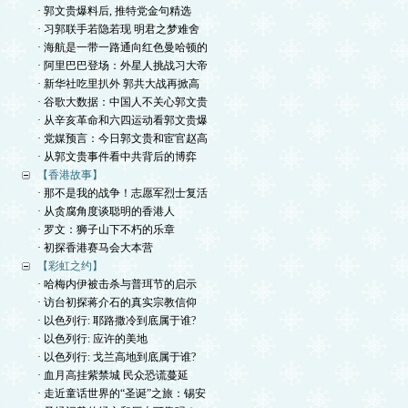
· 郭文贵爆料后, 推特党金句精选
· 习郭联手若隐若现 明君之梦难舍
· 海航是一带一路通向红色曼哈顿的
· 阿里巴巴登场：外星人挑战习大帝
· 新华社吃里扒外 郭共大战再掀高
· 谷歌大数据：中国人不关心郭文贵
· 从辛亥革命和六四运动看郭文贵爆
· 党媒预言：今日郭文贵和宦官赵高
· 从郭文贵事件看中共背后的博弈
【香港故事】
· 那不是我的战争！志愿军烈士复活
· 从贪腐角度谈聪明的香港人
· 罗文：狮子山下不朽的乐章
· 初探香港赛马会大本营
【彩虹之约】
· 哈梅内伊被击杀与普珥节的启示
· 访台初探蒋介石的真实宗教信仰
· 以色列行: 耶路撒冷到底属于谁?
· 以色列行: 应许的美地
· 以色列行: 戈兰高地到底属于谁?
· 血月高挂紫禁城 民众恐谎蔓延
· 走近童话世界的“圣诞”之旅：锡安