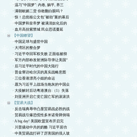
· 温习”中国梦”: 内卷, 躺平, 养三
· 满朝献媚二货 你敢翻白眼吗？
· 惊！总统核公文包”被劫”案的幕后
· 中国梦和皇帝梦 被满清奴化后的
· 血月高挂紫禁城 民众恐谎蔓延
【中国瞭望】
· 中国足球与盛世中国
· 大湾区的整合梦
· 习近平夺回军权失败 正面临被彻
· 军方内部称发射洲际导弹让美国“
· 后习近平时代的中国大陆行
· 普金窜访哈尔滨的真实战略意图
· 三位香港漂亮小姐的命运
· 愿为习近平上战场当炮灰的中国众
· 大疫解封后访粤港澳台:（1）失落
· 刘亚洲开启亡党亡国亡军的滚滚洪
【贸易大战】
· 反击瑞典辱华凸显贸易战必胜的战
· 贸易战引爆恐慌性多米诺骨牌倒塌
· A big day! 美国欧盟宣布开启完
· 川普撬动中共的奶酪 习近平居功
· 中美贸易战打碎了厉害国的强人玻