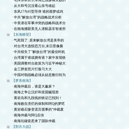
· 毛泽东承认长津湖之战惨痛失败的
· 从大和号沉没看山东号雄起
· 东风17与41型导弹 谁的噩梦或鸡
· 中共”解放台湾”的战略战术分析
· 中美潜在军事冲突的战略和战术分
· 在南海捕获美无人潜航器非智者所
【东海瞭望】
· 气死我了: 原来解放台湾是美帝的
· 对台湾大选惊恐万分,末日景像撕
· 中共错失了”解放台湾”的最佳时机
· 台湾属于谁或拥有谁？家中发现铁
· 美国调整对台政策为习近平神秘大
· 金三胖发照片打脸习大大
· 中国对朝战略必须从姑息敷衍转为
【梦系南海】
· 南海仲裁后，谁是大赢家？
· 南海之争让汉奸和卖国贼现形
· 黄岩岛和九段线的铁证已找到！
· 南海败在溃烂的体制和阿Q的梦呓
· 黄岩礁石惨变谎言搅事的“仲裁废
· 南海仲裁与阿Q后传
· 南海玩碰瓷惹来了国际仲裁
【郭共大战】