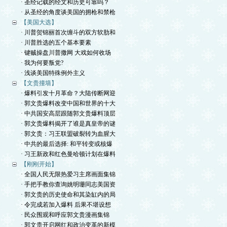
· 圣经记载的经文和历史可靠吗？
· 从圣经的角度谈美国的拥枪和禁枪
【美国大选】
· 川普贺锦丽首次缠斗的双方软肋和
· 川普胜选的五个基本要素
· 键贼操盘川普撒网 大戏如何收场
· 我为何要叛党?
· 浅谈美国特殊例外主义
【文贵撞墙】
· 爆料引发十月革命？大陆传断网迎
· 郭文贵爆料改变中国和世界的十大
· 中共国安高层跟随郭文贵爆料顶层
· 郭文贵爆料揭开了谁是真皇帝的谜
· 郭文贵：习王联盟破裂转为血腥大
· 中共的最后选择: 和平转变或核爆
· 习王新政和红色曼哈顿计划在爆料
【刚刚开始】
· 全国人民无限热爱习主席画面集锦
· 手把手教你查询姚明珊同志美国资
· 郭文贵的历史使命和其染缸内的局
· 令完成若加入爆料 后果不堪设想
· 民众围观和呼应郭文贵漫画集锦
· 郭文贵开启网红和政治变革的新模