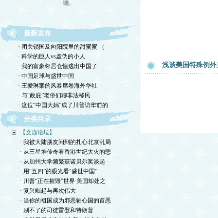
最新发布
· 闭关锁国及向阳院里的甜蜜蜜 （
· 科学的巨人vs虚伪的小人
浅谈美国特殊例外
· 我的富豪邻居仓惶逃出中国了
· 中国足球与盛世中国
· 王爱琳案的风暴席卷海外华社
· 与“政庇”老侨们聊非法移民
· 这位“中国大妈”成了川普访华前的
分类目录
【文庙论坛】
· 我被大陆朋友问到的扎心北京乱局
· 从三星堆传奇看香港世纪大火的悲
· 从加州大学频繁获诺贝尔奖谈起
· 用“五四”的眼光看“盛世中国”
· 川普“正在摧毁”世界 美国却处之
· 复兴崛起与再次伟大
· 当你的祖国成为邪恶轴心国的首恶
· 别不了的司徒雷登和特朗普