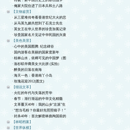
· 转载：新中国历史上的那些战争
· 俺家大院住进了日本兵和土八路
【文物鉴赏】
· 从三星堆传奇看香港世纪大火的悲
· 从马英九媚共想到了石克士先生
· 英女王在华人世界的珍贵加冕记录
· 珍贵国家名片见证中华民国的兴衰
【美色美景】
· 心中的美国图腾: 纪念碑谷
· 国内游客在美丽的国家度新年
· 桂林山水，依稀可见的中国梦（图
· 洛杉矶华裔美女大比拼 (实拍）
· 醉美的日落在南海
· 海天一色：香港南丫小岛
· 玫瑰花迎2012(图文)
【细说文革】
· 火红的年代与失落的芳华
· 春节：渐行渐远的中华文化精髓
· 文革覆灭40年：我的山乡“左派”生
· “想当毛粉？你最好先照照镜子！”
· 封杀40年：首次解密林彪殉国前的
【林昭档案】
【世界纵横】