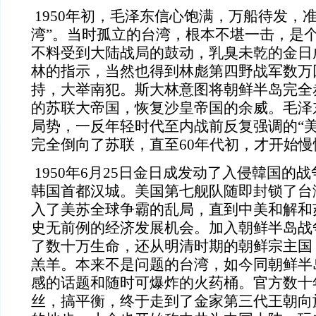
1950年初，毛泽东信心饱满，万船待发，
湾”。当时孤立的台湾，根本不堪一击，是个
不料受到大陆战局的鼓动，乳臭未乾的金日
林的指示，当然也得到林彪第四野战军数万
持，大举南犯。斯大林意图将朝鲜半岛完全
的苏联大帝国，恢复沙皇帝国的余威。毛泽
局势，一反年轻时代至内战前反复强调的“美
完全倒向了苏联，直至60年代初，才开始
1950年6月25日金日成发动了入侵韓国的
韩国
首都汉城。美国第七舰队随即封锁了台
入了美苏全球争霸的乱局，直到中美和解和
史无前例的经济发展机会。加入朝鲜半岛战
了数十万生命，还从明清时期的朝鲜宗主国
羔羊。本来不是问题的台湾，如今同朝鲜半
感的话题和随时可爆炸的火药桶。官方数十
丝，搞平衡，终于走到了金家第三代王朝向