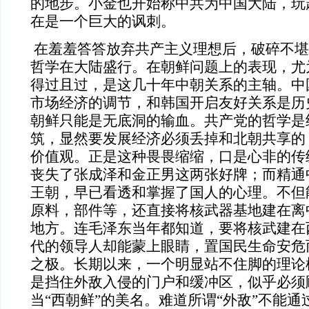
的地步。小金也开始称中共为中国大陆，玩起
在是一个巨大的讽刺。
在羞羞答答放弃共产主义理想后，破碎不堪
哲学在大陆盛行。在朝鲜问题上的表现，尤
得过且过，是这几十年中朝关系的主轴。中
市场经济的调节，和韩国开启友好关系是历
朝鲜只能是无底洞的输血。共产党的哲学是
筑，显然要发展经济必须丢掉和北朝共享的
价值观。正是这种畏畏缩缩，口是心非的传
丧失了张成泽和金正男这两张好牌；而精通
王朝，早已看透和掌握了国人的心理。不但
原料，部件等，还直接将核武器基地建在离
地方。连毛泽东当年都知道，要将核武建在
代的领导人却能蒙上眼睛，置国民生命安危
之极。长期以来，一个明显站不住脚的理论
是挡住外敌入侵的门户和缓冲区，似乎必须
当“西朝鲜”的美名。难道所谓“外敌”不能