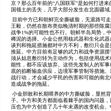
京？那么百年前的“八国联军”是如何打进来
国领土的丢失，几乎大部分发生在北面疆域
目前中方已和朝鲜完全撕破脸，无退路可走
王毅，仍然在散布类似晚清时期的那些陈腐
战争
1%的可能性也不行。朝鲜半岛局势，
稀泥的选择。小金公然用核武器和生化武器
谈判和拖延措施都对中方不利，敷衍只会是
推延。中方目前有足够的武力和战争资源摆
须从姑息敷衍转为主动作为，包括使用战术
能性，都不应该放弃。这些先发制人的军事
底的掐断输血供应，边境军事管制等措施。
战行动，才会减少平民的伤害和可能的南北
造成战争的拖延。
小金胆敢和长期喂养的中方撕破脸，显然背
子。中方和美方都面临着棘手的国内问题，
压也为中方创造了几十年未遇的改变机会。