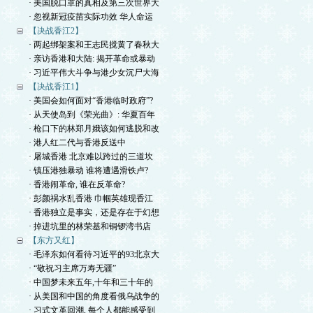
· 美国脱口罩的真相及第三次世界大
· 忽视新冠疫苗实际功效 华人命运
【决战香江2】
· 两起绑架案和王志民搅黄了春秋大
· 亲访香港和大陆: 揭开革命或暴动
· 习近平伟大斗争与港少女沉尸大海
【决战香江1】
· 美国会如何面对“香港临时政府”?
· 从天使岛到《荣光曲》: 华夏百年
· 枪口下的林郑月娥该如何逃脱和改
· 港人红二代与香港反送中
· 屠城香港 北京难以跨过的三道坎
· 镇压港独暴动 谁将遭遇滑铁卢?
· 香港闹革命, 谁在反革命?
· 彭颜祸水乱香港 巾帼英雄现香江
· 香港独立是事实，还是存在于幻想
· 掉进坑里的林荣基和铜锣湾书店
【东方又红】
· 毛泽东如何看待习近平的93北京大
· “敬祝习主席万寿无疆”
· 中国梦未来五年,十年和三十年的
· 从美国和中国的角度看俄乌战争的
· 习式文革回潮, 每个人都能感受到