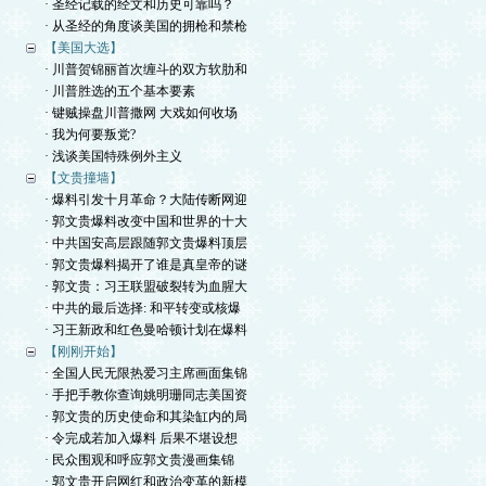
· 圣经记载的经文和历史可靠吗？
· 从圣经的角度谈美国的拥枪和禁枪
【美国大选】
· 川普贺锦丽首次缠斗的双方软肋和
· 川普胜选的五个基本要素
· 键贼操盘川普撒网 大戏如何收场
· 我为何要叛党?
· 浅谈美国特殊例外主义
【文贵撞墙】
· 爆料引发十月革命？大陆传断网迎
· 郭文贵爆料改变中国和世界的十大
· 中共国安高层跟随郭文贵爆料顶层
· 郭文贵爆料揭开了谁是真皇帝的谜
· 郭文贵：习王联盟破裂转为血腥大
· 中共的最后选择: 和平转变或核爆
· 习王新政和红色曼哈顿计划在爆料
【刚刚开始】
· 全国人民无限热爱习主席画面集锦
· 手把手教你查询姚明珊同志美国资
· 郭文贵的历史使命和其染缸内的局
· 令完成若加入爆料 后果不堪设想
· 民众围观和呼应郭文贵漫画集锦
· 郭文贵开启网红和政治变革的新模