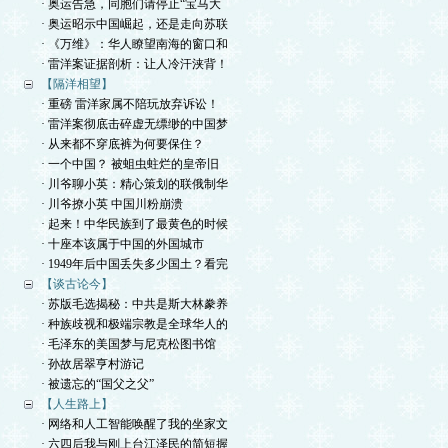
· 奥运告急，同胞们请停止“宝马大
· 奥运昭示中国崛起，还是走向苏联
· 《万维》：华人瞭望南海的窗口和
· 雷洋案证据剖析：让人冷汗浃背！
【隔洋相望】
· 重磅 雷洋家属不陪玩放弃诉讼！
· 雷洋案彻底击碎虚无缥缈的中国梦
· 从来都不穿底裤为何要保住？
· 一个中国？ 被蛆虫蛀烂的皇帝旧
· 川爷聊小英：精心策划的联俄制华
· 川爷撩小英 中国川粉崩溃
· 起来！中华民族到了最黄色的时候
· 十座本该属于中国的外国城市
· 1949年后中国丢失多少国土？看完
【谈古论今】
· 苏版毛选揭秘：中共是斯大林豢养
· 种族歧视和极端宗教是全球华人的
· 毛泽东的美国梦与尼克松图书馆
· 孙故居翠亨村游记
· 被遗忘的“国父之父”
【人生路上】
· 网络和人工智能唤醒了我的坐家文
· 六四后我与刚上台江泽民的简短握