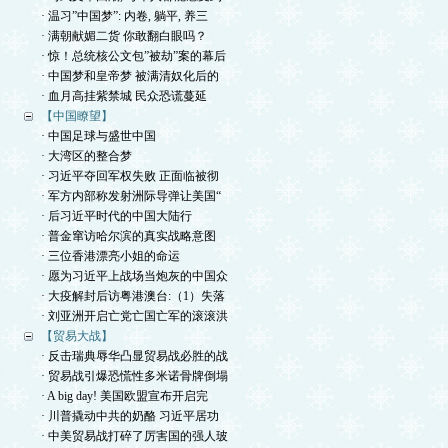
· 温习”中国梦”: 内卷, 躺平, 养三
· 满朝献媚二货 你敢翻白眼吗？
· 惊！总统核公文包”被劫”案的幕后
· 中国梦和皇帝梦 被满清奴化后的
· 血月高挂紫禁城 民众恐谎蔓延
【中国瞭望】
· 中国足球与盛世中国
· 大湾区的整合梦
· 习近平夺回军权失败 正面临被彻
· 军方内部称发射洲际导弹让美国“
· 后习近平时代的中国大陆行
· 普金窜访哈尔滨的真实战略意图
· 三位香港漂亮小姐的命运
· 愿为习近平上战场当炮灰的中国众
· 大疫解封后访粤港澳台:（1）失落
· 刘亚洲开启亡党亡国亡军的滚滚洪
【贸易大战】
· 反击瑞典辱华凸显贸易战必胜的战
· 贸易战引爆恐慌性多米诺骨牌倒塌
· A big day! 美国欧盟宣布开启完
· 川普撬动中共的奶酪 习近平居功
· 中美贸易战打碎了厉害国的强人玻