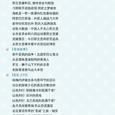
· 郭文贵爆料后, 推特党金句精选
· 习郭联手若隐若现 明君之梦难舍
· 海航是一带一路通向红色曼哈顿的
· 阿里巴巴登场：外星人挑战习大帝
· 新华社吃里扒外 郭共大战再掀高
· 谷歌大数据：中国人不关心郭文贵
· 从辛亥革命和六四运动看郭文贵爆
· 党媒预言：今日郭文贵和宦官赵高
· 从郭文贵事件看中共背后的博弈
【香港故事】
· 那不是我的战争！志愿军烈士复活
· 从贪腐角度谈聪明的香港人
· 罗文：狮子山下不朽的乐章
· 初探香港赛马会大本营
【彩虹之约】
· 哈梅内伊被击杀与普珥节的启示
· 访台初探蒋介石的真实宗教信仰
· 以色列行: 耶路撒冷到底属于谁?
· 以色列行: 应许的美地
· 以色列行: 戈兰高地到底属于谁?
· 血月高挂紫禁城 民众恐谎蔓延
· 走近童话世界的“圣诞”之旅：锡安