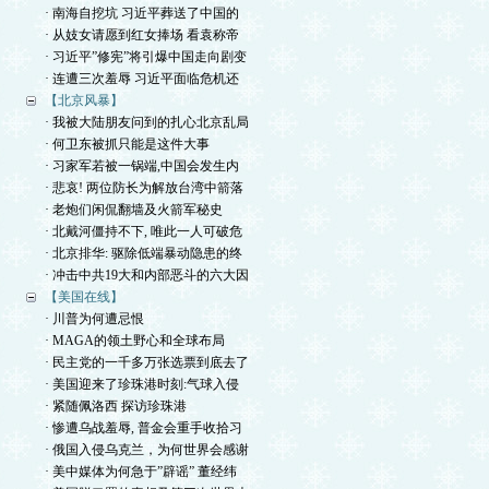
· 南海自挖坑 习近平葬送了中国的
· 从妓女请愿到红女捧场 看袁称帝
· 习近平”修宪”将引爆中国走向剧变
· 连遭三次羞辱 习近平面临危机还
【北京风暴】
· 我被大陆朋友问到的扎心北京乱局
· 何卫东被抓只能是这件大事
· 习家军若被一锅端,中国会发生内
· 悲哀! 两位防长为解放台湾中箭落
· 老炮们闲侃翻墙及火箭军秘史
· 北戴河僵持不下, 唯此一人可破危
· 北京排华: 驱除低端暴动隐患的终
· 冲击中共19大和内部恶斗的六大因
【美国在线】
· 川普为何遭忌恨
· MAGA的领土野心和全球布局
· 民主党的一千多万张选票到底去了
· 美国迎来了珍珠港时刻:气球入侵
· 紧随佩洛西 探访珍珠港
· 惨遭乌战羞辱, 普金会重手收拾习
· 俄国入侵乌克兰，为何世界会感谢
· 美中媒体为何急于”辟谣” 董经纬