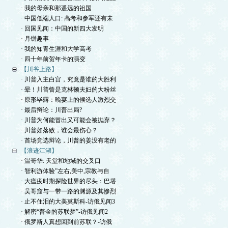
· 我的母亲和那遥远的祖国
· 中国低端人口: 高考和参军还有未
· 回国见闻：中国的新四大发明
· 月饼趣事
· 我的知青生涯和大学高考
· 四十年前贺年卡的演变
【川爷上路】
· 川普入主白宫，究竟是谁的大胜利
· 晕！川普曾是克林顿夫妇的大粉丝
· 原形毕露：晚宴上的候选人激烈交
· 最后辩论：川普出局?
· 川普为何能冒出又可能会被抛弃？
· 川普如落败，谁会最伤心？
· 首场竞选辩论，川普的姜没有老的
【浪迹江湖】
· 温哥华: 天堂和地域的交叉口
· 智利游体验”左右,美中,宗教与自
· 大瘟疫时期探险世界的尽头：巴塔
· 吴哥窟与一带一路的渊源及其惨烈
· 止不住泪的大美莫斯科-访俄见闻3
· 解密“普金的苏联梦”-访俄见闻2
· 俄罗斯人真想回到前苏联？-访俄