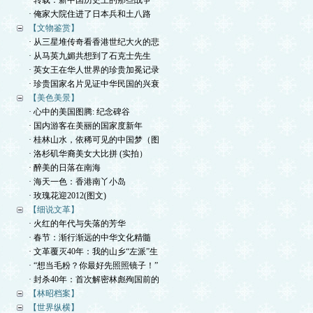
· 转载：新中国历史上的那些战争
· 俺家大院住进了日本兵和土八路
【文物鉴赏】
· 从三星堆传奇看香港世纪大火的悲
· 从马英九媚共想到了石克士先生
· 英女王在华人世界的珍贵加冕记录
· 珍贵国家名片见证中华民国的兴衰
【美色美景】
· 心中的美国图腾: 纪念碑谷
· 国内游客在美丽的国家度新年
· 桂林山水，依稀可见的中国梦（图
· 洛杉矶华裔美女大比拼 (实拍）
· 醉美的日落在南海
· 海天一色：香港南丫小岛
· 玫瑰花迎2012(图文)
【细说文革】
· 火红的年代与失落的芳华
· 春节：渐行渐远的中华文化精髓
· 文革覆灭40年：我的山乡“左派”生
· “想当毛粉？你最好先照照镜子！”
· 封杀40年：首次解密林彪殉国前的
【林昭档案】
【世界纵横】