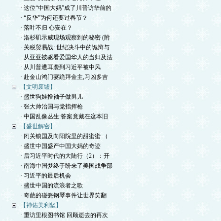
· 这位“中国大妈”成了川普访华前的
· “反华”为何还要过春节？
· 落叶不归 心安在？
· 洛杉矶示威现场观察到的秘密 (附
· 关税贸易战: 世纪决斗中的诡辩与
· 从亚亚被驱看爱国华人的当归及法
· 从川普遭耳袭到习近平被中风
· 赴金山鸿门宴跪拜金主,习凶多吉
【文明废墟】
· 盛世狗娃撸袖子做男儿
· 张大帅治国与党指挥枪
· 中国乱像丛生:答案竟藏在这本旧
【盛世解密】
· 闭关锁国及向阳院里的甜蜜蜜 （
· 盛世中国盛产中国大妈的奇迹
· 后习近平时代的大陆行（2）：开
· 南海中国梦终于盼来了美国战争部
· 习近平的最后机会
· 盛世中国的流浪者之歌
· 奇葩的碰瓷钢琴事件让世界笑翻
【神佑美利坚】
· 重访里根图书馆 回顾逝去的再次