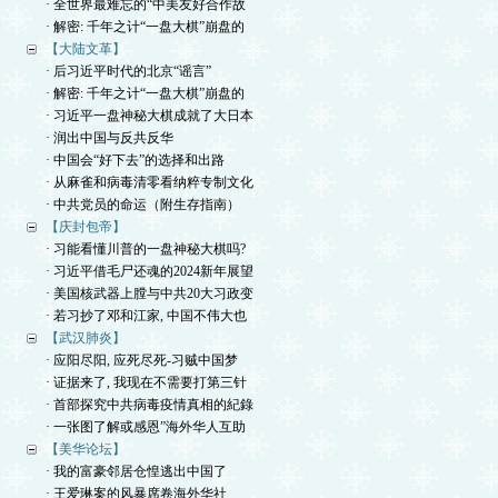
· 全世界最难忘的“中美友好合作故
· 解密: 千年之计“一盘大棋”崩盘的
【大陆文革】
· 后习近平时代的北京“谣言”
· 解密: 千年之计“一盘大棋”崩盘的
· 习近平一盘神秘大棋成就了大日本
· 润出中国与反共反华
· 中国会“好下去”的选择和出路
· 从麻雀和病毒清零看纳粹专制文化
· 中共党员的命运（附生存指南）
【庆封包帝】
· 习能看懂川普的一盘神秘大棋吗?
· 习近平借毛尸还魂的2024新年展望
· 美国核武器上膛与中共20大习政变
· 若习抄了邓和江家, 中国不伟大也
【武汉肺炎】
· 应阳尽阳, 应死尽死-习贼中国梦
· 证据来了, 我现在不需要打第三针
· 首部探究中共病毒疫情真相的紀錄
· 一张图了解或感恩”海外华人互助
【美华论坛】
· 我的富豪邻居仓惶逃出中国了
· 王爱琳案的风暴席卷海外华社