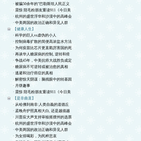
· 被骗50余年的“巴勒斯坦人民正义
· 震惊 陪毛粉朋友重读911《今日美
· 杭州的盛世浮华和沙漠中的高峰会
· 中美两国的政治正确和异见人群
【健康人生】
· 科学的巨人vs虚伪的小人
· 控制病毒扩散的简便高浓盐水方法
· 为何疫苗比芯片更直戳厉害国的死
· 再谈华人糖尿病的控制, 逆转和痊
· 争战45年，中美抗癌大战胜负成定
· 糖尿病不可逆转或被治愈的真相
· 逃避和治疗癌症的真相
· 解密惊天阴谋：脑残眼中的转基因
· 月饼趣事
· 震惊 陪毛粉朋友重读911《今日美
【是非曲直】
· 从哈佛到南非:人类自義的道德丘
· 孟晚舟护照真相大白, 还是越描越
· 川普应大声支持审核摇摆州的选票
· 杭州的盛世浮华和沙漠中的高峰会
· 中美两国的政治正确和异见人群
· 为女排喝彩，为民粹悲哀