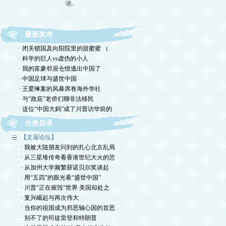
最新发布
· 闭关锁国及向阳院里的甜蜜蜜 （
· 科学的巨人vs虚伪的小人
· 我的富豪邻居仓惶逃出中国了
· 中国足球与盛世中国
· 王爱琳案的风暴席卷海外华社
· 与“政庇”老侨们聊非法移民
· 这位“中国大妈”成了川普访华前的
分类目录
【文庙论坛】
· 我被大陆朋友问到的扎心北京乱局
· 从三星堆传奇看香港世纪大火的悲
· 从加州大学频繁获诺贝尔奖谈起
· 用“五四”的眼光看“盛世中国”
· 川普“正在摧毁”世界 美国却处之
· 复兴崛起与再次伟大
· 当你的祖国成为邪恶轴心国的首恶
· 别不了的司徒雷登和特朗普