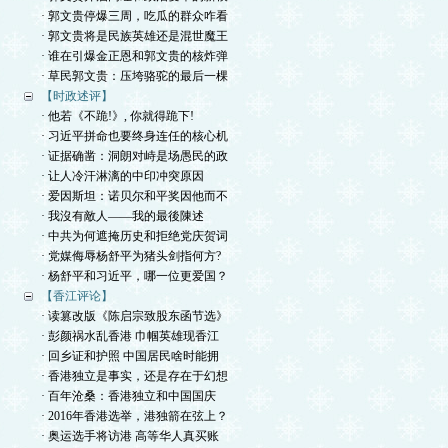
· 郭文贵停爆三周，吃瓜的群众咋看
· 郭文贵将是民族英雄还是混世魔王
· 谁在引爆金正恩和郭文贵的核炸弹
· 草民郭文贵：压垮骆驼的最后一棵
【时政述评】
· 他若《不跪!》, 你就得跪下!
· 习近平拼命也要终身连任的核心机
· 证据确凿：洞朗对峙是场愚民的政
· 让人冷汗淋漓的中印冲突原因
· 爱因斯坦：诺贝尔和平奖因他而不
· 我沒有敵人——我的最後陳述
· 中共为何遮掩历史和拒绝党庆贺词
· 党媒侮辱杨舒平为猪头剑指何方?
· 杨舒平和习近平，哪一位更爱国？
【香江评论】
· 读篡改版《陈启宗致股东函节选》
· 彭颜祸水乱香港 巾帼英雄现香江
· 回乡证和护照 中国居民啥时能拥
· 香港独立是事实，还是存在于幻想
· 百年沧桑：香港独立和中国国庆
· 2016年香港选举，港独箭在弦上？
· 奥运选手将访港 高等华人真买账