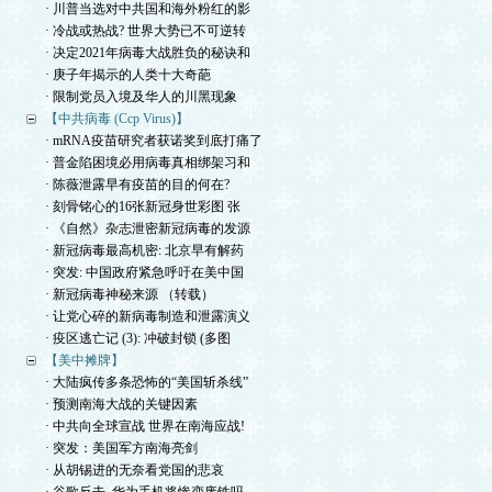
· 川普当选对中共国和海外粉红的影
· 冷战或热战? 世界大势已不可逆转
· 决定2021年病毒大战胜负的秘诀和
· 庚子年揭示的人类十大奇葩
· 限制党员入境及华人的川黑现象
【中共病毒 (Ccp Virus)】
· mRNA疫苗研究者获诺奖到底打痛了
· 普金陷困境必用病毒真相绑架习和
· 陈薇泄露早有疫苗的目的何在?
· 刻骨铭心的16张新冠身世彩图 张
· 《自然》杂志泄密新冠病毒的发源
· 新冠病毒最高机密: 北京早有解药
· 突发: 中国政府紧急呼吁在美中国
· 新冠病毒神秘来源 （转载）
· 让党心碎的新病毒制造和泄露演义
· 疫区逃亡记 (3): 冲破封锁 (多图
【美中摊牌】
· 大陆疯传多条恐怖的“美国斩杀线”
· 预测南海大战的关键因素
· 中共向全球宣战 世界在南海应战!
· 突发：美国军方南海亮剑
· 从胡锡进的无奈看党国的悲哀