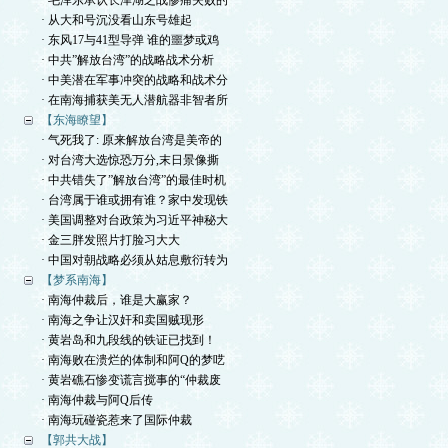
· 毛泽东承认长津湖之战惨痛失败的
· 从大和号沉没看山东号雄起
· 东风17与41型导弹 谁的噩梦或鸡
· 中共”解放台湾”的战略战术分析
· 中美潜在军事冲突的战略和战术分
· 在南海捕获美无人潜航器非智者所
【东海瞭望】
· 气死我了: 原来解放台湾是美帝的
· 对台湾大选惊恐万分,末日景像撕
· 中共错失了”解放台湾”的最佳时机
· 台湾属于谁或拥有谁？家中发现铁
· 美国调整对台政策为习近平神秘大
· 金三胖发照片打脸习大大
· 中国对朝战略必须从姑息敷衍转为
【梦系南海】
· 南海仲裁后，谁是大赢家？
· 南海之争让汉奸和卖国贼现形
· 黄岩岛和九段线的铁证已找到！
· 南海败在溃烂的体制和阿Q的梦呓
· 黄岩礁石惨变谎言搅事的“仲裁废
· 南海仲裁与阿Q后传
· 南海玩碰瓷惹来了国际仲裁
【郭共大战】