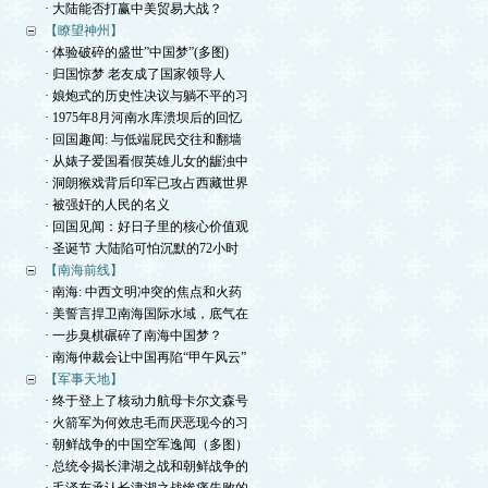
· 大陆能否打赢中美贸易大战？
【瞭望神州】
· 体验破碎的盛世”中国梦”(多图)
· 归国惊梦 老友成了国家领导人
· 娘炮式的历史性决议与躺不平的习
· 1975年8月河南水库溃坝后的回忆
· 回国趣闻: 与低端屁民交往和翻墙
· 从婊子爱国看假英雄儿女的龌浊中
· 洞朗猴戏背后印军已攻占西藏世界
· 被强奸的人民的名义
· 回国见闻：好日子里的核心价值观
· 圣诞节 大陆陷可怕沉默的72小时
【南海前线】
· 南海: 中西文明冲突的焦点和火药
· 美誓言捍卫南海国际水域，底气在
· 一步臭棋碾碎了南海中国梦？
· 南海仲裁会让中国再陷“甲午风云”
【军事天地】
· 终于登上了核动力航母卡尔文森号
· 火箭军为何效忠毛而厌恶现今的习
· 朝鲜战争的中国空军逸闻（多图）
· 总统令揭长津湖之战和朝鲜战争的