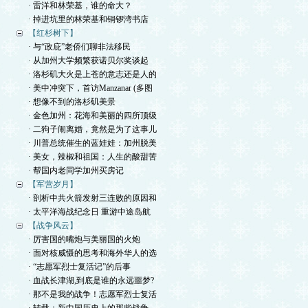
· 雷洋和林荣基，谁的命大？
· 掉进坑里的林荣基和铜锣湾书店
【红杉树下】
· 与“政庇”老侨们聊非法移民
· 从加州大学频繁获诺贝尔奖谈起
· 洛杉矶大火是上苍的意志还是人的
· 美中冲突下，首访Manzanar (多图
· 想像不到的洛杉矶美景
· 金色加州：花海和美丽的四所顶级
· 二狗子闹离婚，竟然是为了这事儿
· 川普总统催生的蓝娃娃：加州脱美
· 美女，辣椒和祖国：人生的酸甜苦
· 帮国内老同学加州买房记
【军营岁月】
· 剖析中共火箭发射三连败的原因和
· 太平洋海战纪念日 重游中途岛航
【战争风云】
· 厉害国的嘴炮与美丽国的火炮
· 面对核威慑的思考和海外华人的选
· “志愿军烈士复活记”的后事
· 血战长津湖,到底是谁的永远噩梦?
· 那不是我的战争！志愿军烈士复活