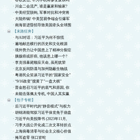
· 谷歌反击, 华为手机将惨变废铁吗
· 川金二会流产, 谁是赢家和输家?
· 中美经贸脱钩, 军事对抗和冲突将
· 大陆炸锅! 中美贸易争端会引爆军
· 南海冒进昏招导致美国牵头全球围
【末路狂奔】
· 与AI对话：习近平为何不惊慌
· 遍地献忠横行的历史和文化根源
· 境外势力让中国患上了精神分裂症
· 胰腺癌或肝癌, 他该患上哪一个?
· 李克强暴毙顺应天命, 虽死犹荣
· 北京反间防谍与加州隐蔽生物战
· 粤港民众笑谈习近平的“国家安全”
· “9/16政变”搅黄了”一盘大棋”
· 普金怒召习近平的底气和原因, 你
· 未能击落佩太专机, 中国人其实赢
【包子专柜】
· 后习近平时代的“静音模式”与权力
· 胡锦涛能驾驭习近平保党免于崩盘
· 习近平向美投降书 (2023年11月,
· 习李大战公开化成二次文革转折点
· 上海病毒清零与社会主义核心价值
· 掩耳盗零 张口皆蛇