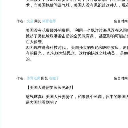
术，向美国施放间谍气球，美国人没有见识过这种人，现在
作者：
文庙
回复
体育老师
留言时间：20
美国没有花费额外的费用。 利用一个飘洋过海悬浮在米国
掀起了类似珍珠港袭击后的全民教育课， 甚至影响可能超
亡大偷袭。
因为现在是高科技时代， 美国强大的舆论和网络效应，两
有的目光， 也包括大陆民众。这样的快速全球动员， 是8
的。
作者：
体育老师
回复
右撇子
留言时间：20
【美国人是需要长长见识!】
这气球真让美国人长姿势了，如果做个民调，反中的米国
是大国想看到的？