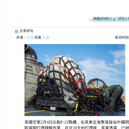
浏览(6342)
(52)
文章评论
作者：
文庙
回复
文庙
留言时间：20
美國空軍2月4日出動F-22戰機，在美東近海擊落疑似中國
即展開打撈殘骸作業，在近10天的打撈後，美軍透露，已