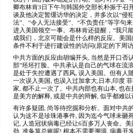
卿布林肯3日下午与韩国外交部长朴振于召
谈及他决定暂缓访华的决定，并多次以“侵犯
法”、“令人无法接受”、“不负责任”等字句
进入美国领空一事。布林肯还提醒，“我只
成我们，北京可能会是什么样的反应。美国
条件不利于进行建设性的访问(原定的下周访
中共方面的反应由胡编开头, 当然是开口否认
部”坯坯打脸。中共承认是自己的气球在流浪地
是处于失控遭遇了西风, 误入美国。但有人随
一次误入美国, 也误入过加拿大,日本,印度
家, 都不止一次了。中共内部也有山本, 也
是美方的解释, 或是中共的辩解, 似乎都难
有许多疑团, 尚等待挖掘和分析。面对中共的
认为这不是
珍珠港事件, 因为迄今
气球未砸
记, 人造冠状病毒已经让6百多万人丧命。
劲, 准备算总账呢! 根本不需要溯源, 病毒