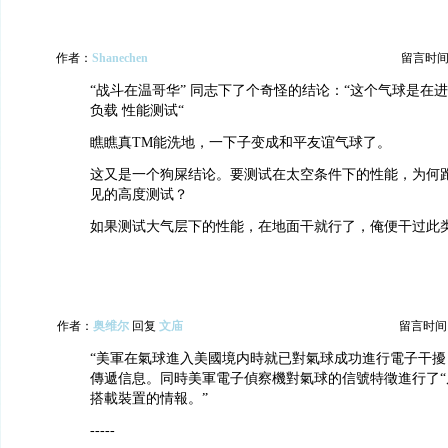
作者：
Shanechen
留言时间：20
“战斗在温哥华” 同志下了个奇怪的结论：“这个气球是在进
负载 性能测试“
瞧瞧真TM能洗地，一下子变成和平友谊气球了。
这又是一个狗屎结论。要测试在太空条件下的性能，为何
见的高度测试？
如果测试大气层下的性能，在地面干就行了，俺便干过此
作者：
奥维尔
回复
文庙
留言时间：20
“美軍在氣球進入美國境内時就已對氣球成功進行電子干擾
傳遞信息。同時美軍電子偵察機對氣球的信號特徵進行了“
搭載裝置的情報。”
-----