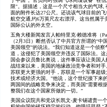
于中国”。官员同时强调气球间谍设备 "在
限"。据描述，这是一个尺寸相当大的气球, 
面的附件长达27公尺。还说该气球目前的
航空交通,约6万英尺左右漂浮。这当然属于美
国际公认的外太空。
‧
五角大楼新闻发言人帕特里克
赖德准将（Patr
（2月3日）断然否认了中共官方所谓的“中
美国领空”的说法。“我们知道这是一个侦察
道，这侵犯了美国领空并违反了国际法。这
国会参议员鲁比奥说，这件事应该让美国人
战结束以来，美国的地缘政治竞争者和对手
苏联更大更强的对手，苏联是一个军事超级
技术或经济大国。”他说，这个世纪接下来
两国间的战略竞争来决定，而美国“需要根
整我们在这个国家所做的一切。”
美国众议院共和党议长凯文-麦卡锡谴责一
权的中国的破坏稳定的行动。他呼吁拜登 "