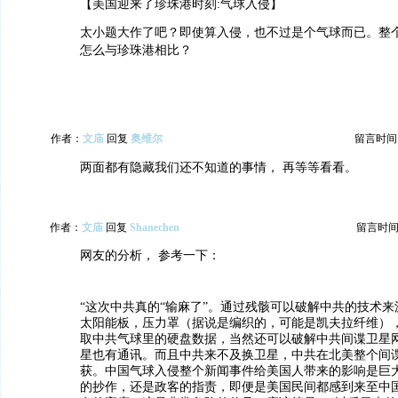
【美国迎来了珍珠港时刻:气球入侵】
太小题大作了吧？即使算入侵，也不过是个气球而已。整
怎么与珍珠港相比？
作者：
文庙
回复
奥维尔
留言时间：20
两面都有隐藏我们还不知道的事情， 再等等看看。
作者：
文庙
回复
Shanechen
留言时间：20
网友的分析， 参考一下：
“这次中共真的“输麻了”。通过残骸可以破解中共的技术
太阳能板，压力罩（据说是编织的，可能是凯夫拉纤维）
取中共气球里的硬盘数据，当然还可以破解中共间谍卫星
星也有通讯。而且中共来不及换卫星，中共在北美整个间
获。中国气球入侵整个新闻事件给美国人带来的影响是巨
的抄作，还是政客的指责，即便是美国民间都感到来至中