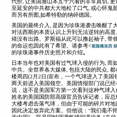
代价, 让美国通山本五十六看的非常真切, 更让
至延安的中共都大大地松了口气, 或心怀鬼
而另有所图,如希特勒的纳碎德国。
美国的最终介入, 是因为珍珠港袭击唤醒了大
对法西斯的本质认识上升到无法逆转的高度。
靖没有出路。罗斯福从此可以撸起袖子, 带
的命运也因此有了希望。请参考<
紧随佩洛西
的珍珠港事件历史照片和介绍
。
日本当年也对美国有过气球入侵的行为, 而
中共。全世界各大媒体, 包括大陆的民众, 
楼周四(2月2日)宣布，一个气球进入了美国
两天前进入美国领空。美国情报部门说已经
说，这不是美国军方第一次看到这种气球入
姓名的美国国防部高级官员告诉记者，应总
大楼考虑击落气球，但由于可能的碎片对地
因此决定放弃此方案。但他说：“我们毫不