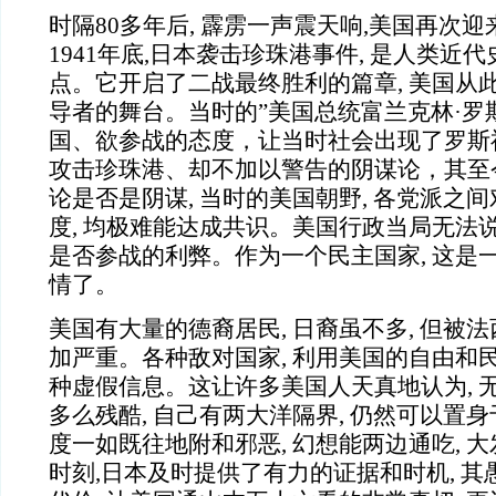
时隔80多年后, 霹雳一声震天响,美国再次
1941年底,日本袭击珍珠港事件, 是人类近
点。它开启了二战最终胜利的篇章, 美国从
导者的舞台。当时的”美国总统富兰克林·罗
国、欲参战的态度，让当时社会出现了罗斯
攻击珍珠港、却不加以警告的阴谋论，其至今
论是否是阴谋, 当时的美国朝野, 各党派之
度, 均极难能达成共识。美国行政当局无法
是否参战的利弊。作为一个民主国家, 这是
情了。
美国有大量的德裔居民, 日裔虽不多, 但被
加严重。各种敌对国家, 利用美国的自由和民
种虚假信息。这让许多美国人天真地认为, 
多么残酷, 自己有两大洋隔界, 仍然可以置
度一如既往地附和邪恶, 幻想能两边通吃, 
时刻,日本及时提供了有力的证据和时机, 