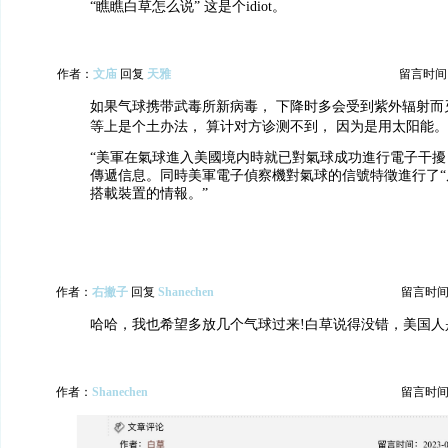
“瞧瞧白草怎么说” 这是个idiot。
作者：
文庙
回复
天雅
留言时间：20
如果气球携带武毒所新病毒， 下降时多会受到紫外辐射而
等上是个土办法， 算计对方诊测不到， 因为是用太阳能。
“美軍在氣球進入美國境内時就已對氣球成功進行電子干擾
傳遞信息。同時美軍電子偵察機對氣球的信號特徵進行了“
搭載裝置的情報。”
作者：
右撇子
回复
Shanechen
留言时间：20
哈哈，我也希望多放几个气球过来!白草说得没错，美国人
作者：
Shanechen
留言时间：20