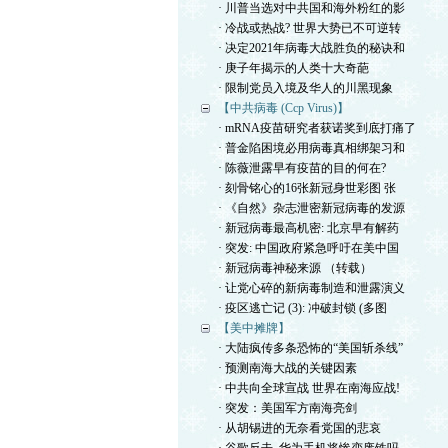
· 川普当选对中共国和海外粉红的影
· 冷战或热战? 世界大势已不可逆转
· 决定2021年病毒大战胜负的秘诀和
· 庚子年揭示的人类十大奇葩
· 限制党员入境及华人的川黑现象
【中共病毒 (Ccp Virus)】
· mRNA疫苗研究者获诺奖到底打痛了
· 普金陷困境必用病毒真相绑架习和
· 陈薇泄露早有疫苗的目的何在?
· 刻骨铭心的16张新冠身世彩图 张
· 《自然》杂志泄密新冠病毒的发源
· 新冠病毒最高机密: 北京早有解药
· 突发: 中国政府紧急呼吁在美中国
· 新冠病毒神秘来源 （转载）
· 让党心碎的新病毒制造和泄露演义
· 疫区逃亡记 (3): 冲破封锁 (多图
【美中摊牌】
· 大陆疯传多条恐怖的“美国斩杀线”
· 预测南海大战的关键因素
· 中共向全球宣战 世界在南海应战!
· 突发：美国军方南海亮剑
· 从胡锡进的无奈看党国的悲哀