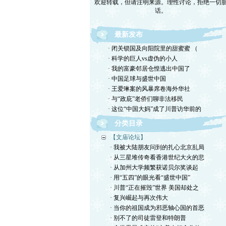
话。
最新发布
· 闭关锁国及向阳院里的甜蜜蜜 （
· 科学的巨人vs虚伪的小人
· 我的富豪邻居仓惶逃出中国了
· 中国足球与盛世中国
· 王爱琳案的风暴席卷海外华社
· 与“政庇”老侨们聊非法移民
· 这位“中国大妈”成了川普访华前的
分类目录
【文庙论坛】
· 我被大陆朋友问到的扎心北京乱局
· 从三星堆传奇看香港世纪大火的悲
· 从加州大学频繁获诺贝尔奖谈起
· 用“五四”的眼光看“盛世中国”
· 川普“正在摧毁”世界 美国却处之
· 复兴崛起与再次伟大
· 当你的祖国成为邪恶轴心国的首恶
· 别不了的司徒雷登和特朗普