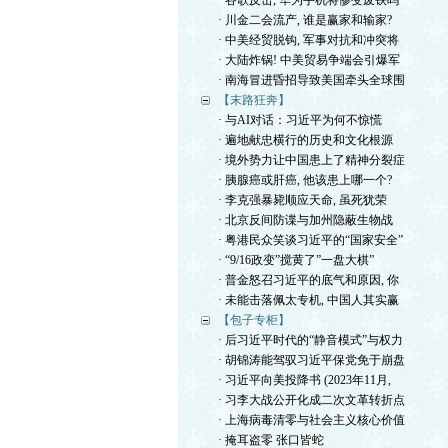
· 谷歌反击, 华为手机将惨变废铁吗
· 川金二会流产, 谁是赢家和输家?
· 中美经贸脱钩, 军事对抗和冲突将
· 大陆炸锅! 中美贸易争端会引爆军
· 南海冒进昏招导致美国牵头全球围
【末路狂奔】
· 与AI对话：习近平为何不惊慌
· 遍地献忠横行的历史和文化根源
· 境外势力让中国患上了精神分裂症
· 胰腺癌或肝癌, 他该患上哪一个?
· 李克强暴毙顺应天命, 虽死犹荣
· 北京反间防谍与加州隐蔽生物战
· 粤港民众笑谈习近平的“国家安全”
· “9/16政变”搅黄了”一盘大棋”
· 普金怒召习近平的底气和原因, 你
· 未能击落佩太专机, 中国人其实赢
【包子专柜】
· 后习近平时代的“静音模式”与权力
· 胡锦涛能驾驭习近平保党免于崩盘
· 习近平向美投降书 (2023年11月,
· 习李大战公开化成二次文革转折点
· 上海病毒清零与社会主义核心价值
· 掩耳盗零 张口皆蛇