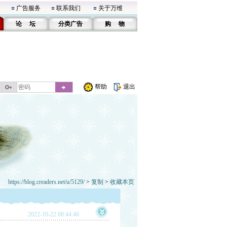
广告服务
联系我们
关于万维
论 坛
分类广告
购 物
帮助
退出
https://blog.creaders.net/u/5129/
>
复制
>
收藏本页
2022-10-22 08:44:46