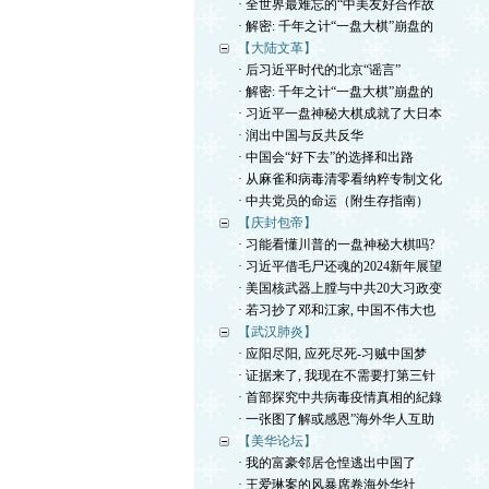
· 全世界最难忘的“中美友好合作故
· 解密: 千年之计“一盘大棋”崩盘的
【大陆文革】
· 后习近平时代的北京“谣言”
· 解密: 千年之计“一盘大棋”崩盘的
· 习近平一盘神秘大棋成就了大日本
· 润出中国与反共反华
· 中国会“好下去”的选择和出路
· 从麻雀和病毒清零看纳粹专制文化
· 中共党员的命运（附生存指南）
【庆封包帝】
· 习能看懂川普的一盘神秘大棋吗?
· 习近平借毛尸还魂的2024新年展望
· 美国核武器上膛与中共20大习政变
· 若习抄了邓和江家, 中国不伟大也
【武汉肺炎】
· 应阳尽阳, 应死尽死-习贼中国梦
· 证据来了, 我现在不需要打第三针
· 首部探究中共病毒疫情真相的紀錄
· 一张图了解或感恩”海外华人互助
【美华论坛】
· 我的富豪邻居仓惶逃出中国了
· 王爱琳案的风暴席卷海外华社