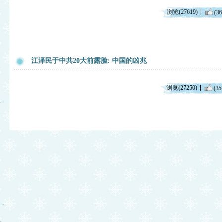
浏览(27619)
(36
江泽民于中共20大前露脸: 中国的凶兆
浏览(27250)
(35
脏