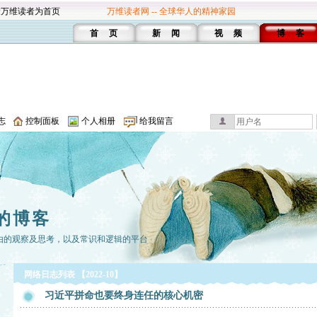
设万维读者为首页
万维读者网 -- 全球华人的精神家园
首 页
新 闻
视 频
博 客
志
控制面板
个人相册
给我留言
的博客
由的观察及思考，以及常识和逻辑的平台
网络日志列表 【2022-10】
习近平拼命也要终身连任的核心机密