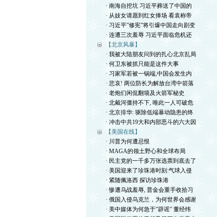
· 南海自挖坑 习近平葬送了中国的
· 从妓女请愿到红女捧场 看袁称帝
· 习近平”修宪”将引爆中国走向剧变
· 连遭三次羞辱 习近平面临危机还
【北京风暴】
· 我被大陆朋友问到的扎心北京乱局
· 何卫东被抓只能是这件大事
· 习家军若被一锅端,中国会发生内
· 悲哀! 两位防长为解放台湾中箭落
· 老炮们闲侃翻墙及火箭军秘史
· 北戴河僵持不下, 唯此一人可破危
· 北京排华: 驱除低端暴动隐患的终
· 冲击中共19大和内部恶斗的六大因
【美国在线】
· 川普为何遭忌恨
· MAGA的领土野心和全球布局
· 民主党的一千多万张选票到底去了
· 美国迎来了珍珠港时刻:气球入侵
· 紧随佩洛西 探访珍珠港
· 惨遭乌战羞辱, 普金会重手收拾习
· 俄国入侵乌克兰，为何世界会感谢
· 美中媒体为何急于”辟谣” 董经纬