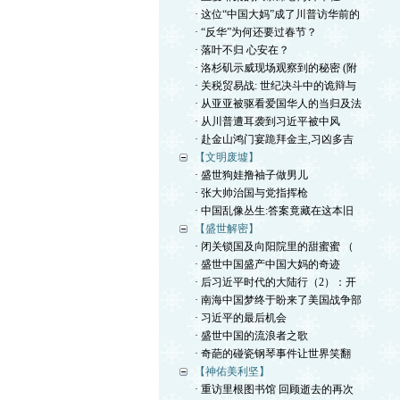
· 这位“中国大妈”成了川普访华前的
· “反华”为何还要过春节？
· 落叶不归 心安在？
· 洛杉矶示威现场观察到的秘密 (附
· 关税贸易战: 世纪决斗中的诡辩与
· 从亚亚被驱看爱国华人的当归及法
· 从川普遭耳袭到习近平被中风
· 赴金山鸿门宴跪拜金主,习凶多吉
【文明废墟】
· 盛世狗娃撸袖子做男儿
· 张大帅治国与党指挥枪
· 中国乱像丛生:答案竟藏在这本旧
【盛世解密】
· 闭关锁国及向阳院里的甜蜜蜜 （
· 盛世中国盛产中国大妈的奇迹
· 后习近平时代的大陆行（2）：开
· 南海中国梦终于盼来了美国战争部
· 习近平的最后机会
· 盛世中国的流浪者之歌
· 奇葩的碰瓷钢琴事件让世界笑翻
【神佑美利坚】
· 重访里根图书馆 回顾逝去的再次