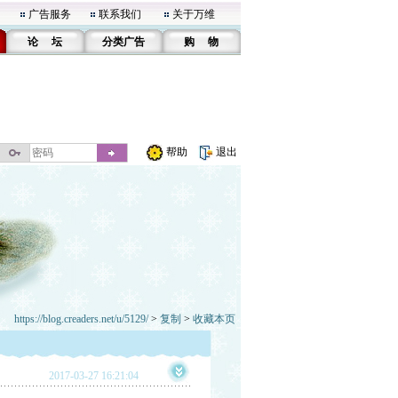
广告服务
联系我们
关于万维
论 坛
分类广告
购 物
帮助
退出
https://blog.creaders.net/u/5129/
>
复制
>
收藏本页
2017-03-27 16:21:04