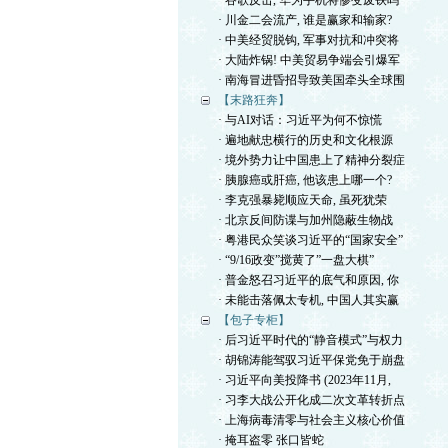
· 谷歌反击, 华为手机将惨变废铁吗
· 川金二会流产, 谁是赢家和输家?
· 中美经贸脱钩, 军事对抗和冲突将
· 大陆炸锅! 中美贸易争端会引爆军
· 南海冒进昏招导致美国牵头全球围
【末路狂奔】
· 与AI对话：习近平为何不惊慌
· 遍地献忠横行的历史和文化根源
· 境外势力让中国患上了精神分裂症
· 胰腺癌或肝癌, 他该患上哪一个?
· 李克强暴毙顺应天命, 虽死犹荣
· 北京反间防谍与加州隐蔽生物战
· 粤港民众笑谈习近平的“国家安全”
· “9/16政变”搅黄了”一盘大棋”
· 普金怒召习近平的底气和原因, 你
· 未能击落佩太专机, 中国人其实赢
【包子专柜】
· 后习近平时代的“静音模式”与权力
· 胡锦涛能驾驭习近平保党免于崩盘
· 习近平向美投降书 (2023年11月,
· 习李大战公开化成二次文革转折点
· 上海病毒清零与社会主义核心价值
· 掩耳盗零 张口皆蛇