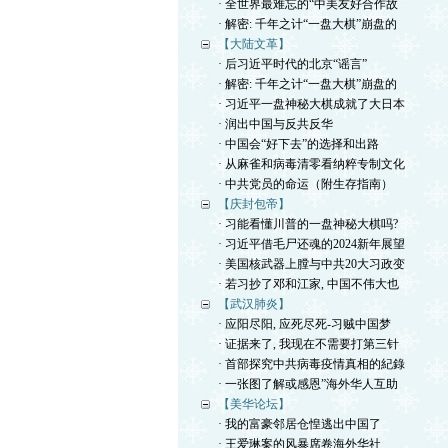
· 全世界最难忘的“中美友好合作故
· 解密: 千年之计“一盘大棋”崩盘的
【大陆文革】
· 后习近平时代的北京“谣言”
· 解密: 千年之计“一盘大棋”崩盘的
· 习近平一盘神秘大棋成就了大日本
· 润出中国与反共反华
· 中国会“好下去”的选择和出路
· 从麻雀和病毒清零看纳粹专制文化
· 中共党员的命运（附生存指南）
【庆封包帝】
· 习能看懂川普的一盘神秘大棋吗?
· 习近平借毛尸还魂的2024新年展望
· 美国核武器上膛与中共20大习政变
· 若习抄了邓和江家, 中国不伟大也
【武汉肺炎】
· 应阳尽阳, 应死尽死-习贼中国梦
· 证据来了, 我现在不需要打第三针
· 首部探究中共病毒疫情真相的紀錄
· 一张图了解或感恩”海外华人互助
【美华论坛】
· 我的富豪邻居仓惶逃出中国了
· 王爱琳案的风暴席卷海外华社