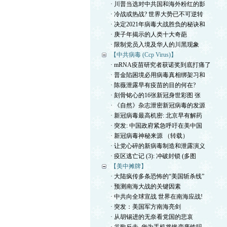
· 川普当选对中共国和海外粉红的影
· 冷战或热战? 世界大势已不可逆转
· 决定2021年病毒大战胜负的秘诀和
· 庚子年揭示的人类十大奇葩
· 限制党员入境及华人的川黑现象
【中共病毒 (Ccp Virus)】
· mRNA疫苗研究者获诺奖到底打痛了
· 普金陷困境必用病毒真相绑架习和
· 陈薇泄露早有疫苗的目的何在?
· 刻骨铭心的16张新冠身世彩图 张
· 《自然》杂志泄密新冠病毒的发源
· 新冠病毒最高机密: 北京早有解药
· 突发: 中国政府紧急呼吁在美中国
· 新冠病毒神秘来源 （转载）
· 让党心碎的新病毒制造和泄露演义
· 疫区逃亡记 (3): 冲破封锁 (多图
【美中摊牌】
· 大陆疯传多条恐怖的“美国斩杀线”
· 预测南海大战的关键因素
· 中共向全球宣战 世界在南海应战!
· 突发：美国军方南海亮剑
· 从胡锡进的无奈看党国的悲哀