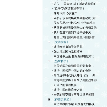
· 这位“中国大妈”成了川普访华前的
· “反华”为何还要过春节？
· 落叶不归 心安在？
· 洛杉矶示威现场观察到的秘密 (附
· 关税贸易战: 世纪决斗中的诡辩与
· 从亚亚被驱看爱国华人的当归及法
· 从川普遭耳袭到习近平被中风
· 赴金山鸿门宴跪拜金主,习凶多吉
【文明废墟】
· 盛世狗娃撸袖子做男儿
· 张大帅治国与党指挥枪
· 中国乱像丛生:答案竟藏在这本旧
【盛世解密】
· 闭关锁国及向阳院里的甜蜜蜜 （
· 盛世中国盛产中国大妈的奇迹
· 后习近平时代的大陆行（2）：开
· 南海中国梦终于盼来了美国战争部
· 习近平的最后机会
· 盛世中国的流浪者之歌
· 奇葩的碰瓷钢琴事件让世界笑翻
【神佑美利坚】
· 重访里根图书馆 回顾逝去的再次