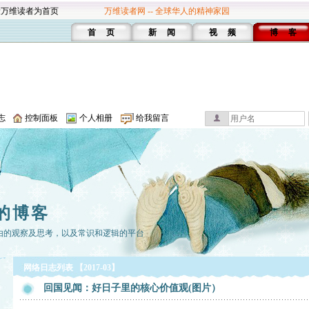
设万维读者为首页
万维读者网 -- 全球华人的精神家园
首 页
新 闻
视 频
博 客
志
控制面板
个人相册
给我留言
的博客
由的观察及思考，以及常识和逻辑的平台
网络日志列表 【2017-03】
回国见闻：好日子里的核心价值观(图片）