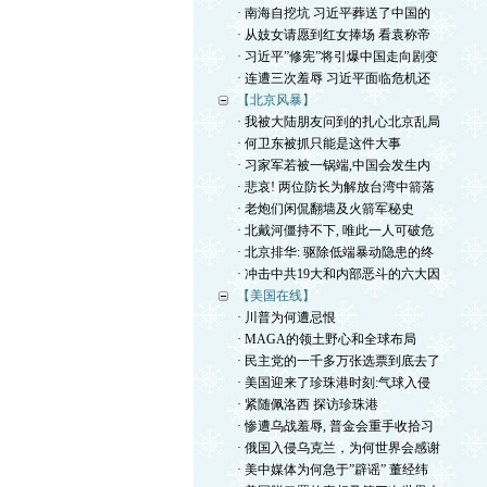
· 南海自挖坑 习近平葬送了中国的
· 从妓女请愿到红女捧场 看袁称帝
· 习近平”修宪”将引爆中国走向剧变
· 连遭三次羞辱 习近平面临危机还
【北京风暴】
· 我被大陆朋友问到的扎心北京乱局
· 何卫东被抓只能是这件大事
· 习家军若被一锅端,中国会发生内
· 悲哀! 两位防长为解放台湾中箭落
· 老炮们闲侃翻墙及火箭军秘史
· 北戴河僵持不下, 唯此一人可破危
· 北京排华: 驱除低端暴动隐患的终
· 冲击中共19大和内部恶斗的六大因
【美国在线】
· 川普为何遭忌恨
· MAGA的领土野心和全球布局
· 民主党的一千多万张选票到底去了
· 美国迎来了珍珠港时刻:气球入侵
· 紧随佩洛西 探访珍珠港
· 惨遭乌战羞辱, 普金会重手收拾习
· 俄国入侵乌克兰，为何世界会感谢
· 美中媒体为何急于”辟谣” 董经纬