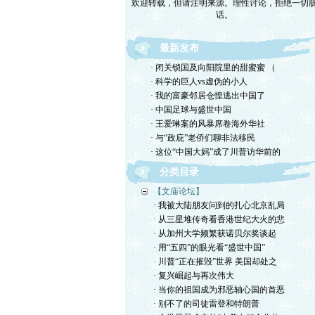
话。
最新发布
· 闭关锁国及向阳院里的甜蜜蜜 （
· 科学的巨人vs虚伪的小人
· 我的富豪邻居仓惶逃出中国了
· 中国足球与盛世中国
· 王爱琳案的风暴席卷海外华社
· 与“政庇”老侨们聊非法移民
· 这位“中国大妈”成了川普访华前的
分类目录
【文庙论坛】
· 我被大陆朋友问到的扎心北京乱局
· 从三星堆传奇看香港世纪大火的悲
· 从加州大学频繁获诺贝尔奖谈起
· 用“五四”的眼光看“盛世中国”
· 川普“正在摧毁”世界 美国却处之
· 复兴崛起与再次伟大
· 当你的祖国成为邪恶轴心国的首恶
· 别不了的司徒雷登和特朗普