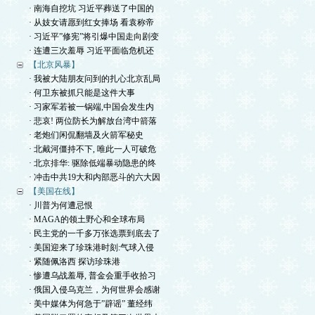
· 南海自挖坑 习近平葬送了中国的
· 从妓女请愿到红女捧场 看袁称帝
· 习近平”修宪”将引爆中国走向剧变
· 连遭三次羞辱 习近平面临危机还
【北京风暴】
· 我被大陆朋友问到的扎心北京乱局
· 何卫东被抓只能是这件大事
· 习家军若被一锅端,中国会发生内
· 悲哀! 两位防长为解放台湾中箭落
· 老炮们闲侃翻墙及火箭军秘史
· 北戴河僵持不下, 唯此一人可破危
· 北京排华: 驱除低端暴动隐患的终
· 冲击中共19大和内部恶斗的六大因
【美国在线】
· 川普为何遭忌恨
· MAGA的领土野心和全球布局
· 民主党的一千多万张选票到底去了
· 美国迎来了珍珠港时刻:气球入侵
· 紧随佩洛西 探访珍珠港
· 惨遭乌战羞辱, 普金会重手收拾习
· 俄国入侵乌克兰，为何世界会感谢
· 美中媒体为何急于”辟谣” 董经纬