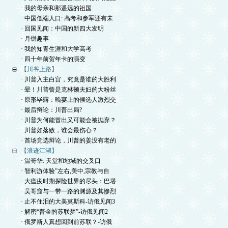
· 我的母亲和那遥远的祖国
· 中国低端人口: 高考和参军还有未
· 回国见闻：中国的新四大发明
· 月饼趣事
· 我的知青生涯和大学高考
· 四十年前贺年卡的演变
【川爷上路】
· 川普入主白宫，究竟是谁的大胜利
· 晕！川普曾是克林顿夫妇的大粉丝
· 原形毕露：晚宴上的候选人激烈交
· 最后辩论：川普出局?
· 川普为何能冒出又可能会被抛弃？
· 川普如落败，谁会最伤心？
· 首场竞选辩论，川普的姜没有老的
【浪迹江湖】
· 温哥华: 天堂和地域的交叉口
· 智利游体验”左右,美中,宗教与自
· 大瘟疫时期探险世界的尽头：巴塔
· 吴哥窟与一带一路的渊源及其惨烈
· 止不住泪的大美莫斯科-访俄见闻3
· 解密“普金的苏联梦”-访俄见闻2
· 俄罗斯人真想回到前苏联？-访俄