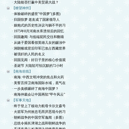
· 大陆能否打赢中美贸易大战？
【瞭望神州】
· 体验破碎的盛世”中国梦”(多图)
· 归国惊梦 老友成了国家领导人
· 娘炮式的历史性决议与躺不平的习
· 1975年8月河南水库溃坝后的回忆
· 回国趣闻: 与低端屁民交往和翻墙
· 从婊子爱国看假英雄儿女的龌浊中
· 洞朗猴戏背后印军已攻占西藏世界
· 被强奸的人民的名义
· 回国见闻：好日子里的核心价值观
· 圣诞节 大陆陷可怕沉默的72小时
【南海前线】
· 南海: 中西文明冲突的焦点和火药
· 美誓言捍卫南海国际水域，底气在
· 一步臭棋碾碎了南海中国梦？
· 南海仲裁会让中国再陷“甲午风云”
【军事天地】
· 终于登上了核动力航母卡尔文森号
· 火箭军为何效忠毛而厌恶现今的习
· 朝鲜战争的中国空军逸闻（多图）
· 总统令揭长津湖之战和朝鲜战争的