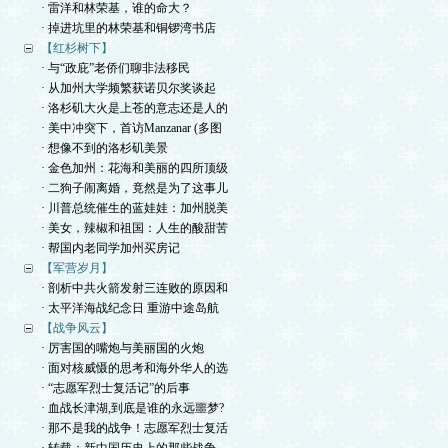
· 雷洋和林荣基，谁的命大？
· 掉进坑里的林荣基和铜锣湾书店
【红杉树下】
· 与“政庇”老侨们聊非法移民
· 从加州大学频繁获诺贝尔奖谈起
· 洛杉矶大火是上苍的意志还是人的
· 美中冲突下，首访Manzanar (多图
· 想像不到的洛杉矶美景
· 金色加州：花海和美丽的四所顶级
· 二狗子闹离婚，竟然是为了这事儿
· 川普总统催生的蓝娃娃：加州脱美
· 美女，辣椒和祖国：人生的酸甜苦
· 帮国内老同学加州买房记
【军营岁月】
· 剖析中共火箭发射三连败的原因和
· 太平洋海战纪念日 重游中途岛航
【战争风云】
· 厉害国的嘴炮与美丽国的火炮
· 面对核威慑的思考和海外华人的选
· “志愿军烈士复活记”的后事
· 血战长津湖,到底是谁的永远噩梦?
· 那不是我的战争！志愿军烈士复活