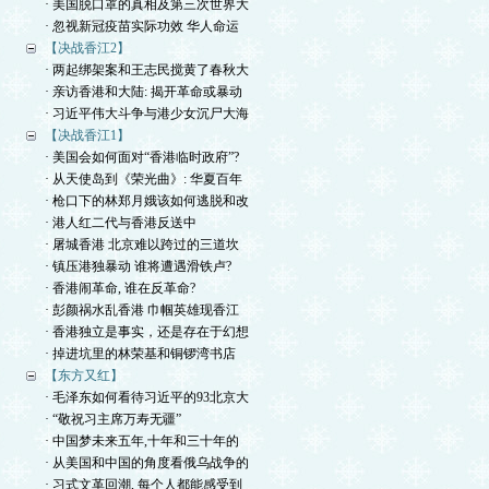
· 美国脱口罩的真相及第三次世界大
· 忽视新冠疫苗实际功效 华人命运
【决战香江2】
· 两起绑架案和王志民搅黄了春秋大
· 亲访香港和大陆: 揭开革命或暴动
· 习近平伟大斗争与港少女沉尸大海
【决战香江1】
· 美国会如何面对“香港临时政府”?
· 从天使岛到《荣光曲》: 华夏百年
· 枪口下的林郑月娥该如何逃脱和改
· 港人红二代与香港反送中
· 屠城香港 北京难以跨过的三道坎
· 镇压港独暴动 谁将遭遇滑铁卢?
· 香港闹革命, 谁在反革命?
· 彭颜祸水乱香港 巾帼英雄现香江
· 香港独立是事实，还是存在于幻想
· 掉进坑里的林荣基和铜锣湾书店
【东方又红】
· 毛泽东如何看待习近平的93北京大
· “敬祝习主席万寿无疆”
· 中国梦未来五年,十年和三十年的
· 从美国和中国的角度看俄乌战争的
· 习式文革回潮, 每个人都能感受到