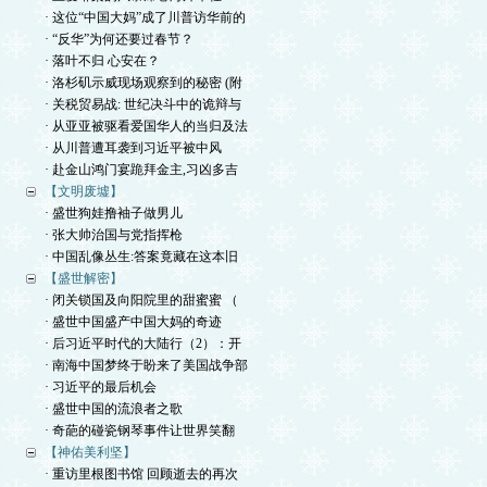
· 这位“中国大妈”成了川普访华前的
· “反华”为何还要过春节？
· 落叶不归 心安在？
· 洛杉矶示威现场观察到的秘密 (附
· 关税贸易战: 世纪决斗中的诡辩与
· 从亚亚被驱看爱国华人的当归及法
· 从川普遭耳袭到习近平被中风
· 赴金山鸿门宴跪拜金主,习凶多吉
【文明废墟】
· 盛世狗娃撸袖子做男儿
· 张大帅治国与党指挥枪
· 中国乱像丛生:答案竟藏在这本旧
【盛世解密】
· 闭关锁国及向阳院里的甜蜜蜜 （
· 盛世中国盛产中国大妈的奇迹
· 后习近平时代的大陆行（2）：开
· 南海中国梦终于盼来了美国战争部
· 习近平的最后机会
· 盛世中国的流浪者之歌
· 奇葩的碰瓷钢琴事件让世界笑翻
【神佑美利坚】
· 重访里根图书馆 回顾逝去的再次