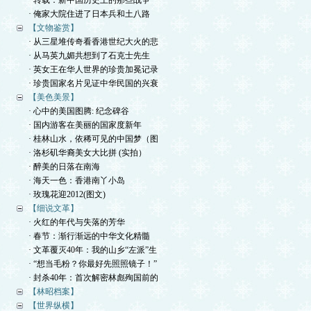
· 转载：新中国历史上的那些战争
· 俺家大院住进了日本兵和土八路
【文物鉴赏】
· 从三星堆传奇看香港世纪大火的悲
· 从马英九媚共想到了石克士先生
· 英女王在华人世界的珍贵加冕记录
· 珍贵国家名片见证中华民国的兴衰
【美色美景】
· 心中的美国图腾: 纪念碑谷
· 国内游客在美丽的国家度新年
· 桂林山水，依稀可见的中国梦（图
· 洛杉矶华裔美女大比拼 (实拍）
· 醉美的日落在南海
· 海天一色：香港南丫小岛
· 玫瑰花迎2012(图文)
【细说文革】
· 火红的年代与失落的芳华
· 春节：渐行渐远的中华文化精髓
· 文革覆灭40年：我的山乡“左派”生
· “想当毛粉？你最好先照照镜子！”
· 封杀40年：首次解密林彪殉国前的
【林昭档案】
【世界纵横】