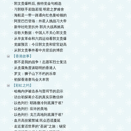
· 郭文贵爆料后, 推特党金句精选
· 习郭联手若隐若现 明君之梦难舍
· 海航是一带一路通向红色曼哈顿的
· 阿里巴巴登场：外星人挑战习大帝
· 新华社吃里扒外 郭共大战再掀高
· 谷歌大数据：中国人不关心郭文贵
· 从辛亥革命和六四运动看郭文贵爆
· 党媒预言：今日郭文贵和宦官赵高
· 从郭文贵事件看中共背后的博弈
【香港故事】
· 那不是我的战争！志愿军烈士复活
· 从贪腐角度谈聪明的香港人
· 罗文：狮子山下不朽的乐章
· 初探香港赛马会大本营
【彩虹之约】
· 哈梅内伊被击杀与普珥节的启示
· 访台初探蒋介石的真实宗教信仰
· 以色列行: 耶路撒冷到底属于谁?
· 以色列行: 应许的美地
· 以色列行: 戈兰高地到底属于谁?
· 血月高挂紫禁城 民众恐谎蔓延
· 走近童话世界的“圣诞”之旅：锡安