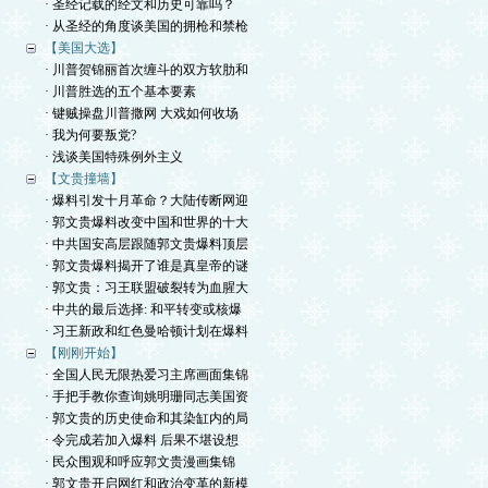
· 圣经记载的经文和历史可靠吗？
· 从圣经的角度谈美国的拥枪和禁枪
【美国大选】
· 川普贺锦丽首次缠斗的双方软肋和
· 川普胜选的五个基本要素
· 键贼操盘川普撒网 大戏如何收场
· 我为何要叛党?
· 浅谈美国特殊例外主义
【文贵撞墙】
· 爆料引发十月革命？大陆传断网迎
· 郭文贵爆料改变中国和世界的十大
· 中共国安高层跟随郭文贵爆料顶层
· 郭文贵爆料揭开了谁是真皇帝的谜
· 郭文贵：习王联盟破裂转为血腥大
· 中共的最后选择: 和平转变或核爆
· 习王新政和红色曼哈顿计划在爆料
【刚刚开始】
· 全国人民无限热爱习主席画面集锦
· 手把手教你查询姚明珊同志美国资
· 郭文贵的历史使命和其染缸内的局
· 令完成若加入爆料 后果不堪设想
· 民众围观和呼应郭文贵漫画集锦
· 郭文贵开启网红和政治变革的新模