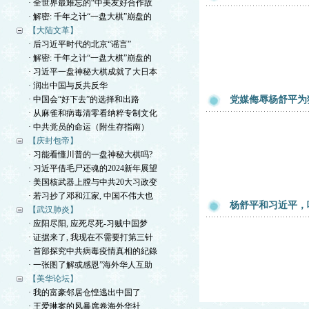
· 全世界最难忘的“中美友好合作故
· 解密: 千年之计“一盘大棋”崩盘的
【大陆文革】
· 后习近平时代的北京“谣言”
· 解密: 千年之计“一盘大棋”崩盘的
· 习近平一盘神秘大棋成就了大日本
· 润出中国与反共反华
· 中国会“好下去”的选择和出路
党媒侮辱杨舒平为
· 从麻雀和病毒清零看纳粹专制文化
· 中共党员的命运（附生存指南）
【庆封包帝】
· 习能看懂川普的一盘神秘大棋吗?
· 习近平借毛尸还魂的2024新年展望
· 美国核武器上膛与中共20大习政变
· 若习抄了邓和江家, 中国不伟大也
杨舒平和习近平，
【武汉肺炎】
· 应阳尽阳, 应死尽死-习贼中国梦
· 证据来了, 我现在不需要打第三针
· 首部探究中共病毒疫情真相的紀錄
· 一张图了解或感恩”海外华人互助
【美华论坛】
· 我的富豪邻居仓惶逃出中国了
· 王爱琳案的风暴席卷海外华社