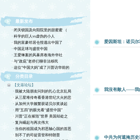
欢迎转载，但请注明来源。理性讨论，拒绝一切脏
话。
最新发布
· 闭关锁国及向阳院里的甜蜜蜜 （
· 科学的巨人vs虚伪的小人
爱因斯坦：诺贝尔
· 我的富豪邻居仓惶逃出中国了
· 中国足球与盛世中国
· 王爱琳案的风暴席卷海外华社
· 与“政庇”老侨们聊非法移民
· 这位“中国大妈”成了川普访华前的
分类目录
【文庙论坛】
我沒有敵人——我
· 我被大陆朋友问到的扎心北京乱局
· 从三星堆传奇看香港世纪大火的悲
· 从加州大学频繁获诺贝尔奖谈起
· 用“五四”的眼光看“盛世中国”
· 川普“正在摧毁”世界 美国却处之
· 复兴崛起与再次伟大
· 当你的祖国成为邪恶轴心国的首恶
· 别不了的司徒雷登和特朗普
中共为何遮掩历史