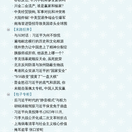
· 谷歌反击, 华为手机将惨变废铁吗
· 川金二会流产, 谁是赢家和输家?
· 中美经贸脱钩, 军事对抗和冲突将
· 大陆炸锅! 中美贸易争端会引爆军
· 南海冒进昏招导致美国牵头全球围
【末路狂奔】
· 与AI对话：习近平为何不惊慌
· 遍地献忠横行的历史和文化根源
· 境外势力让中国患上了精神分裂症
· 胰腺癌或肝癌, 他该患上哪一个?
· 李克强暴毙顺应天命, 虽死犹荣
· 北京反间防谍与加州隐蔽生物战
· 粤港民众笑谈习近平的“国家安全”
· “9/16政变”搅黄了”一盘大棋”
· 普金怒召习近平的底气和原因, 你
· 未能击落佩太专机, 中国人其实赢
【包子专柜】
· 后习近平时代的“静音模式”与权力
· 胡锦涛能驾驭习近平保党免于崩盘
· 习近平向美投降书 (2023年11月,
· 习李大战公开化成二次文革转折点
· 上海病毒清零与社会主义核心价值
· 掩耳盗零 张口皆蛇