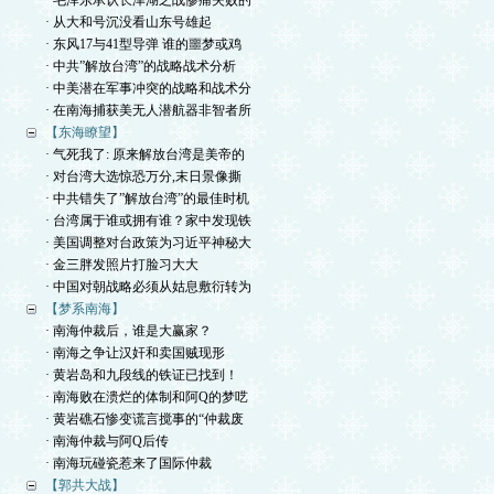
· 毛泽东承认长津湖之战惨痛失败的
· 从大和号沉没看山东号雄起
· 东风17与41型导弹 谁的噩梦或鸡
· 中共”解放台湾”的战略战术分析
· 中美潜在军事冲突的战略和战术分
· 在南海捕获美无人潜航器非智者所
【东海瞭望】
· 气死我了: 原来解放台湾是美帝的
· 对台湾大选惊恐万分,末日景像撕
· 中共错失了”解放台湾”的最佳时机
· 台湾属于谁或拥有谁？家中发现铁
· 美国调整对台政策为习近平神秘大
· 金三胖发照片打脸习大大
· 中国对朝战略必须从姑息敷衍转为
【梦系南海】
· 南海仲裁后，谁是大赢家？
· 南海之争让汉奸和卖国贼现形
· 黄岩岛和九段线的铁证已找到！
· 南海败在溃烂的体制和阿Q的梦呓
· 黄岩礁石惨变谎言搅事的“仲裁废
· 南海仲裁与阿Q后传
· 南海玩碰瓷惹来了国际仲裁
【郭共大战】