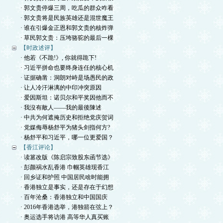
· 郭文贵停爆三周，吃瓜的群众咋看
· 郭文贵将是民族英雄还是混世魔王
· 谁在引爆金正恩和郭文贵的核炸弹
· 草民郭文贵：压垮骆驼的最后一棵
【时政述评】
· 他若《不跪!》, 你就得跪下!
· 习近平拼命也要终身连任的核心机
· 证据确凿：洞朗对峙是场愚民的政
· 让人冷汗淋漓的中印冲突原因
· 爱因斯坦：诺贝尔和平奖因他而不
· 我沒有敵人——我的最後陳述
· 中共为何遮掩历史和拒绝党庆贺词
· 党媒侮辱杨舒平为猪头剑指何方?
· 杨舒平和习近平，哪一位更爱国？
【香江评论】
· 读篡改版《陈启宗致股东函节选》
· 彭颜祸水乱香港 巾帼英雄现香江
· 回乡证和护照 中国居民啥时能拥
· 香港独立是事实，还是存在于幻想
· 百年沧桑：香港独立和中国国庆
· 2016年香港选举，港独箭在弦上？
· 奥运选手将访港 高等华人真买账