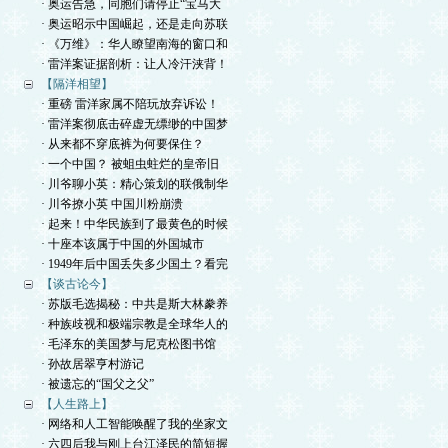
· 奥运告急，同胞们请停止“宝马大
· 奥运昭示中国崛起，还是走向苏联
· 《万维》：华人瞭望南海的窗口和
· 雷洋案证据剖析：让人冷汗浃背！
【隔洋相望】
· 重磅 雷洋家属不陪玩放弃诉讼！
· 雷洋案彻底击碎虚无缥缈的中国梦
· 从来都不穿底裤为何要保住？
· 一个中国？ 被蛆虫蛀烂的皇帝旧
· 川爷聊小英：精心策划的联俄制华
· 川爷撩小英 中国川粉崩溃
· 起来！中华民族到了最黄色的时候
· 十座本该属于中国的外国城市
· 1949年后中国丢失多少国土？看完
【谈古论今】
· 苏版毛选揭秘：中共是斯大林豢养
· 种族歧视和极端宗教是全球华人的
· 毛泽东的美国梦与尼克松图书馆
· 孙故居翠亨村游记
· 被遗忘的“国父之父”
【人生路上】
· 网络和人工智能唤醒了我的坐家文
· 六四后我与刚上台江泽民的简短握