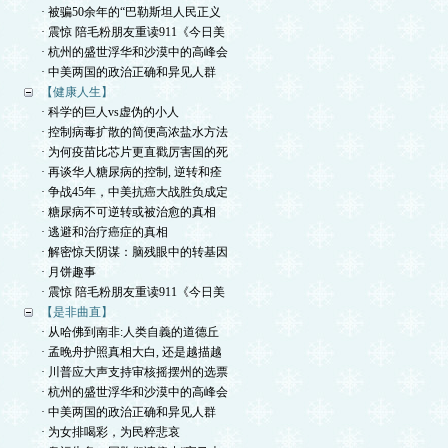
· 被骗50余年的“巴勒斯坦人民正义
· 震惊 陪毛粉朋友重读911《今日美
· 杭州的盛世浮华和沙漠中的高峰会
· 中美两国的政治正确和异见人群
【健康人生】
· 科学的巨人vs虚伪的小人
· 控制病毒扩散的简便高浓盐水方法
· 为何疫苗比芯片更直戳厉害国的死
· 再谈华人糖尿病的控制, 逆转和痊
· 争战45年，中美抗癌大战胜负成定
· 糖尿病不可逆转或被治愈的真相
· 逃避和治疗癌症的真相
· 解密惊天阴谋：脑残眼中的转基因
· 月饼趣事
· 震惊 陪毛粉朋友重读911《今日美
【是非曲直】
· 从哈佛到南非:人类自義的道德丘
· 孟晚舟护照真相大白, 还是越描越
· 川普应大声支持审核摇摆州的选票
· 杭州的盛世浮华和沙漠中的高峰会
· 中美两国的政治正确和异见人群
· 为女排喝彩，为民粹悲哀