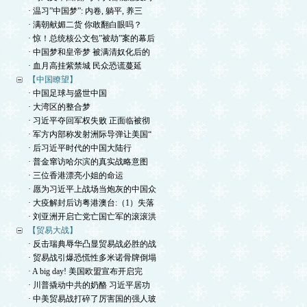
· 温习”中国梦”: 内卷, 躺平, 养三
· 满朝献媚二货 你敢翻白眼吗？
· 惊！总统核公文包”被劫”案的幕后
· 中国梦和皇帝梦 被满清奴化后的
· 血月高挂紫禁城 民众恐谎蔓延
【中国瞭望】
· 中国足球与盛世中国
· 大湾区的整合梦
· 习近平夺回军权失败 正面临被彻
· 军方内部称发射洲际导弹让美国“
· 后习近平时代的中国大陆行
· 普金窜访哈尔滨的真实战略意图
· 三位香港漂亮小姐的命运
· 愿为习近平上战场当炮灰的中国众
· 大疫解封后访粤港澳台:（1）失落
· 刘亚洲开启亡党亡国亡军的滚滚洪
【贸易大战】
· 反击瑞典辱华凸显贸易战必胜的战
· 贸易战引爆恐慌性多米诺骨牌倒塌
· A big day! 美国欧盟宣布开启完
· 川普撬动中共的奶酪 习近平居功
· 中美贸易战打碎了厉害国的强人玻