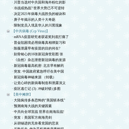
· 川普当选对中共国和海外粉红的影
· 冷战或热战? 世界大势已不可逆转
· 决定2021年病毒大战胜负的秘诀和
· 庚子年揭示的人类十大奇葩
· 限制党员入境及华人的川黑现象
【中共病毒 (Ccp Virus)】
· mRNA疫苗研究者获诺奖到底打痛了
· 普金陷困境必用病毒真相绑架习和
· 陈薇泄露早有疫苗的目的何在?
· 刻骨铭心的16张新冠身世彩图 张
· 《自然》杂志泄密新冠病毒的发源
· 新冠病毒最高机密: 北京早有解药
· 突发: 中国政府紧急呼吁在美中国
· 新冠病毒神秘来源 （转载）
· 让党心碎的新病毒制造和泄露演义
· 疫区逃亡记 (3): 冲破封锁 (多图
【美中摊牌】
· 大陆疯传多条恐怖的“美国斩杀线”
· 预测南海大战的关键因素
· 中共向全球宣战 世界在南海应战!
· 突发：美国军方南海亮剑
· 从胡锡进的无奈看党国的悲哀