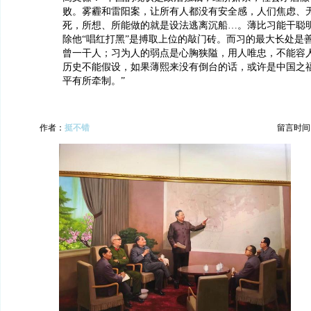
败。雾霾和雷阳案，让所有人都没有安全感，人们焦虑、
死，所想、所能做的就是设法逃离沉船…。薄比习能干聪
除他“唱红打黑”是搏取上位的敲门砖。而习的最大长处是
曾一干人；习为人的弱点是心胸狭隘，用人唯忠，不能容
历史不能假设，如果薄熙来没有倒台的话，或许是中国之
平有所牵制。”
作者：
挺不错
留言时间：20