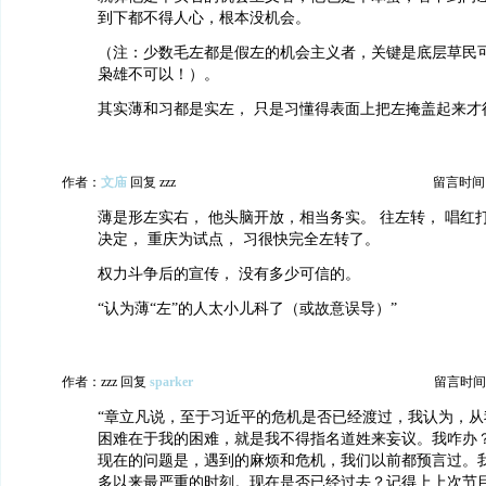
到下都不得人心，根本没机会。
（注：少数毛左都是假左的机会主义者，关键是底层草民
枭雄不可以！）。
其实薄和习都是实左， 只是习懂得表面上把左掩盖起来才
作者：
文庙
回复 zzz
留言时间：20
薄是形左实右， 他头脑开放，相当务实。 往左转， 唱红打
决定， 重庆为试点， 习很快完全左转了。
权力斗争后的宣传， 没有多少可信的。
“认为薄“左”的人太小儿科了（或故意误导）”
作者：zzz 回复
sparker
留言时间：20
“章立凡说，至于习近平的危机是否已经渡过，我认为，从
困难在于我的困难，就是我不得指名道姓来妄议。我咋办
现在的问题是，遇到的麻烦和危机，我们以前都预言过。
多以来最严重的时刻。现在是否已经过去？记得上上次节