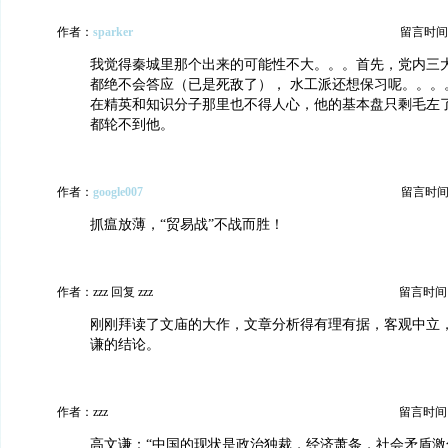
作者：
sparker
留言时间：20
我觉得秦城里那个出来的可能性不大。。。首先，党内三
都绝不会答应（已是死敌了）， 水工派还想保习呢。。。
在精英和知识分子那里也不得人心，他的基本盘只剩毛左
都轮不到他。
作者：
google007
留言时间：20
抓瘟放薄，“贸易战”不战而胜！
作者：zzz 回复 zzz
留言时间：20
刚刚拜读了文庙的大作，文章分析得有理有据，客观中立
谦的结论。
作者：zzz
留言时间：20
高文谦：“中国的现状是政治独裁，经济萧条，社会矛盾激