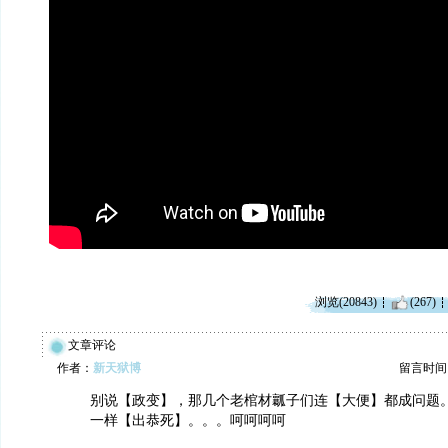
浏览(20843)
(267)
文章评论
作者：
新天狱博
留言时间：20
别说【政变】，那几个老棺材瓤子们连【大便】都成问题
一样【出恭死】。。。呵呵呵呵