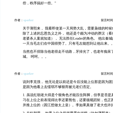
些，秩序搞好一些。”
作者：
sparker
留言时间：20
关于薄熙来， 我看即使某一天局势大乱，需要枭雄的时候
除了上述的忘恩负义之外， 他还是个颇为冲动的莽汉（看
老婆杀人案就知道）， 无法胜任Leader的角色。 他出秦
一天当毛左们在中国得势了。只有毛左能想到让他出来。
当然也不排除当他老得走不动路，牙掉光了，也老年痴呆
城。 呵呵。。。
作者：
sparker
留言时间：20
说到李克强， 他无论是以前还是今后没能上位那是因为团
是因为他看上去懦弱不够狠而被元老们否定。
1. 虽说红朝老大得是个狠角色才能压住阵脚，但李是否是
习在上位之前表现得比李还要熊包，还要循规蹈矩，也正
并推上位的（因江想做太上皇）。李如果真做了老大也许