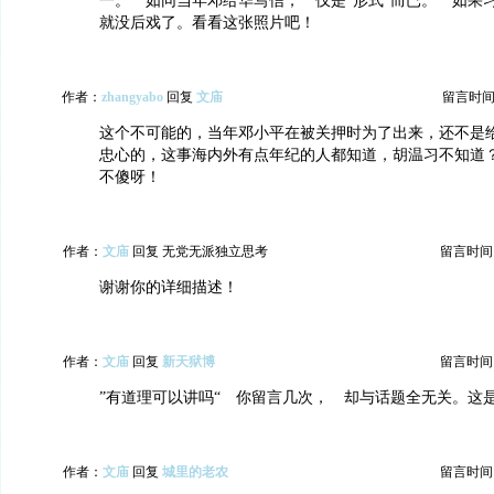
一。 如同当年邓给华写信， 仅是”形式“而已。 如
就没后戏了。看看这张照片吧！
作者：
zhangyabo
回复
文庙
留言时间：20
这个不可能的，当年邓小平在被关押时为了出来，还不是
忠心的，这事海内外有点年纪的人都知道，胡温习不知道
不傻呀！
作者：
文庙
回复 无党无派独立思考
留言时间：20
谢谢你的详细描述！
作者：
文庙
回复
新天狱博
留言时间：20
”有道理可以讲吗“ 你留言几次， 却与话题全无关。这
作者：
文庙
回复
城里的老农
留言时间：20