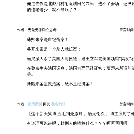
俺过去仅是北戴河村附近耕田的农民，进不了会场，还没
的遗老遗少，就不舒服了？
作者：无党无派独立思考
留言时间：20
薄熙来案是世纪冤案！
谷开来案是一个杀人栽赃案：
当局派人杀了英国人海伍德，逼王立军去美国领馆“揭发”
在魏京生去法国调查，法国方面已经证实：薄熙来所谓的
关。
薄熙来案是政治案，绝不是经济案！
作者：
新天狱博
回复
花名鸭仔
留言时间：20
【这个新天狱博 五毛到处撒野， 语无伦次， 博主应封了
有道理可以讲吗，封别人的嘴算什么？？？呵呵呵呵呵