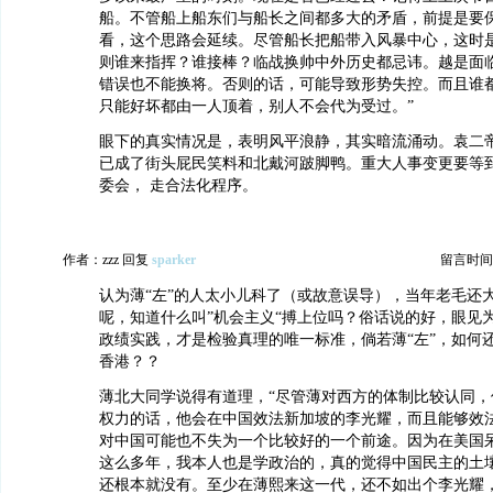
船。不管船上船东们与船长之间都多大的矛盾，前提是要
看，这个思路会延续。尽管船长把船带入风暴中心，这时
则谁来指挥？谁接棒？临战换帅中外历史都忌讳。越是面
错误也不能换将。否则的话，可能导致形势失控。而且谁
只能好坏都由一人顶着，别人不会代为受过。”
眼下的真实情况是，表明风平浪静，其实暗流涌动。袁二
已成了街头屁民笑料和北戴河跛脚鸭。重大人事变更要等
委会， 走合法化程序。
作者：zzz 回复
sparker
留言时间：20
认为薄“左”的人太小儿科了（或故意误导），当年老毛还
呢，知道什么叫”机会主义“搏上位吗？俗话说的好，眼见
政绩实践，才是检验真理的唯一标准，倘若薄“左”，如何
香港？？
薄北大同学说得有道理，“尽管薄对西方的体制比较认同，
权力的话，他会在中国效法新加坡的李光耀，而且能够效
对中国可能也不失为一个比较好的一个前途。因为在美国
这么多年，我本人也是学政治的，真的觉得中国民主的土
还根本就没有。至少在薄熙来这一代，还不如出个李光耀