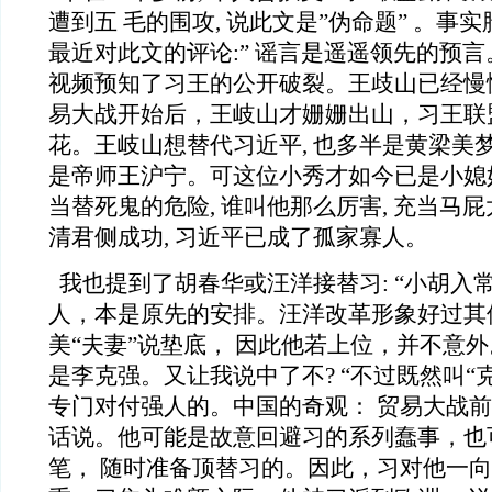
遭到五 毛的围攻, 说此文是”伪命题” 。事实
最近对此文的评论:” 谣言是遥遥领先的预
视频预知了习王的公开破裂。王歧山已经慢
易大战开始后，王岐山才姗姗出山，习王联
花。王岐山想替代习近平, 也多半是黄梁美
是帝师王沪宁。可这位小秀才如今已是小媳妇
当替死鬼的危险, 谁叫他那么厉害, 充当马
清君侧成功, 习近平已成了孤家寡人。
我也提到了胡春华或汪洋接替习: “小胡入
人，本是原先的安排。汪洋改革形象好过其
美“夫妻”说垫底， 因此他若上位，并不意
是李克强。又让我说中了不? “不过既然叫“克
专门对付强人的。中国的奇观： 贸易大战前
话说。他可能是故意回避习的系列蠢事，也
笔， 随时准备顶替习的。因此，习对他一