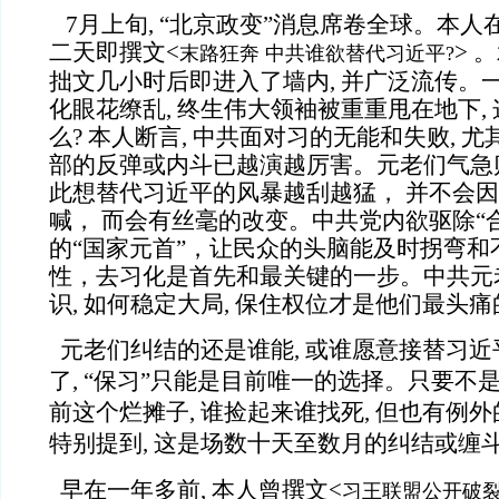
7
月上旬, “北京政变”消息席卷全球。本
二天即撰文<
> 
末路狂奔 中共谁欲替代习近平?
拙文几小时后即进入了墙内, 并广泛流传。一
化眼花缭乱, 终生伟大领袖被重重甩在地下, 
么? 本人断言, 中共面对习的无能和失败, 尤
部的反弹或内斗已越演越厉害。元老们气急败
此想替代习近平的风暴越刮越猛， 并不会因
喊， 而会有丝毫的改变。中共党内欲驱除“
的“国家元首”，让民众的头脑能及时拐弯和
性，去习化是首先和最关键的一步。中共元
识, 如何稳定大局, 保住权位才是他们最头
元老们纠结的还是谁能, 或谁愿意接替习近
了, “保习”只能是目前唯一的选择。只要不是
前这个烂摊子, 谁捡起来谁找死, 但也有例外
特别提到, 这是场数十天至数月的纠结或缠
早在一年多前, 本人曾撰文<
习王联盟公开破