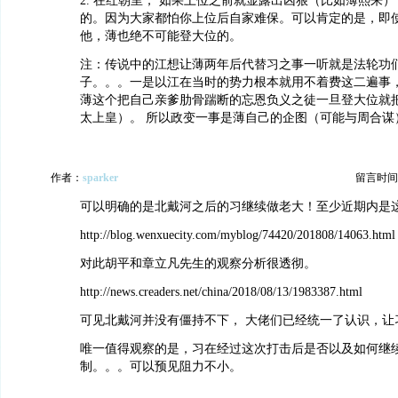
2. 在红朝里， 如果上位之前就显露出凶狠（比如薄熙来）
的。因为大家都怕你上位后自家难保。可以肯定的是，即
他，薄也绝不可能登大位的。
注：传说中的江想让薄两年后代替习之事一听就是法轮功
子。。。一是以江在当时的势力根本就用不着费这二遍事，
薄这个把自己亲爹肋骨踹断的忘恩负义之徒一旦登大位就
太上皇）。 所以政变一事是薄自己的企图（可能与周合谋
作者：
sparker
留言时间：20
可以明确的是北戴河之后的习继续做老大！至少近期内是
http://blog.wenxuecity.com/myblog/74420/201808/14063.html
对此胡平和章立凡先生的观察分析很透彻。
http://news.creaders.net/china/2018/08/13/1983387.html
可见北戴河并没有僵持不下， 大佬们已经统一了认识，让
唯一值得观察的是，习在经过这次打击后是否以及如何继
制。。。可以预见阻力不小。