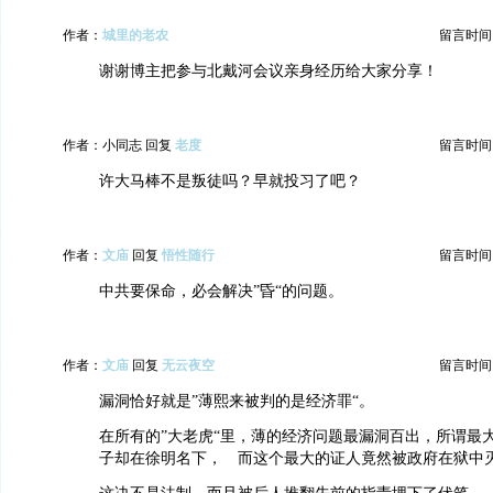
作者：
城里的老农
留言时间：20
谢谢博主把参与北戴河会议亲身经历给大家分享！
作者：小同志 回复
老度
留言时间：20
许大马棒不是叛徒吗？早就投习了吧？
作者：
文庙
回复
悟性随行
留言时间：20
中共要保命，必会解决”昏“的问题。
作者：
文庙
回复
无云夜空
留言时间：20
漏洞恰好就是”薄熙来被判的是经济罪“。
在所有的”大老虎“里，薄的经济问题最漏洞百出，所谓最
子却在徐明名下， 而这个最大的证人竟然被政府在狱中