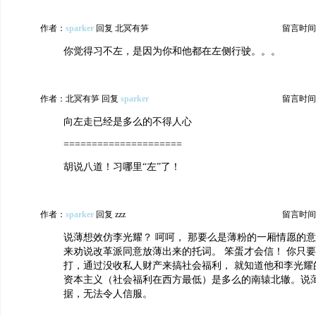
作者：
sparker
回复 北冥有笋
留言时间：20
你觉得习不左，是因为你和他都在左侧行驶。。。
作者：北冥有笋 回复
sparker
留言时间：20
向左走已经是多么的不得人心
=====================
胡说八道！习哪里“左”了！
作者：
sparker
回复 zzz
留言时间：20
说薄想效仿李光耀？ 呵呵， 那要么是薄粉的一厢情愿的意
来劝说改革派同意放薄出来的托词。 笨蛋才会信！ 你只
打，通过没收私人财产来搞社会福利， 就知道他和李光耀
资本主义（社会福利在西方最低）是多么的南辕北辙。说
据，无法令人信服。