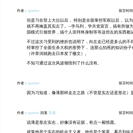
作者：
sparker
留言时间：20
但是习在登上大位以后， 特别是全面掌控军权以后， 以
就不再掩盖其实左了。--学马列，学共党宣言，搞有所做
国模式引领世界，搞个人崇拜终身制等等这些左的东西都
不过这次习受到的挫折也说明了，向左走已经是多么的不
经掌控了全面生杀大权的形势下， 连那么怕死的知识份子
（许章润就跑去日本发了檄文）。
不知习通过这次风波领悟到了什么没有。
作者：
sparker
留言时间：20
因为习知道，像薄那样走左之路（不管是实左还是形左）
作者：
sparker
回复
文庙
留言时间：20
说薄是形左实右，好像没有证据，有点一厢情愿。
就算他是个实右的机会主义者，他也是个笨蛋，看不到向