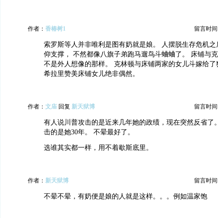
作者：
香椿树1
留言时间：20
索罗斯等人并非唯利是图有奶就是娘。 人摆脱生存危机之
仰支撑， 不然都像八旗子弟跑马遛鸟斗蛐蛐了。 床铺与
不是外人想像的那样。 克林顿与床铺两家的女儿斗嫁给了
希拉里赞美床铺女儿绝非偶然。
作者：
文庙
回复
新天狱博
留言时间：20
有人说川普攻击的是近来几年她的政绩，现在突然反省了
击的是她30年。 不晕最好了。
选谁其实都一样，用不着歇斯底里。
作者：
新天狱博
留言时间：20
不晕不晕，有奶便是娘的人就是这样。。。例如温家饱