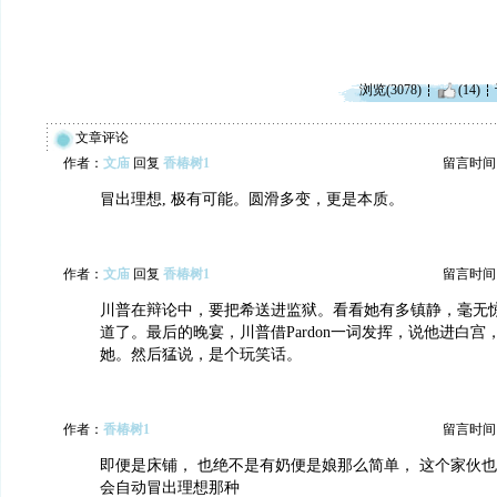
浏览(3078)
(14)
文章评论
作者：
文庙
回复
香椿树1
留言时间：20
冒出理想, 极有可能。圆滑多变，更是本质。
作者：
文庙
回复
香椿树1
留言时间：20
川普在辩论中，要把希送进监狱。看看她有多镇静，毫无
道了。最后的晚宴，川普借Pardon一词发挥，说他进白宫
她。然后猛说，是个玩笑话。
作者：
香椿树1
留言时间：20
即便是床铺， 也绝不是有奶便是娘那么简单， 这个家伙
会自动冒出理想那种