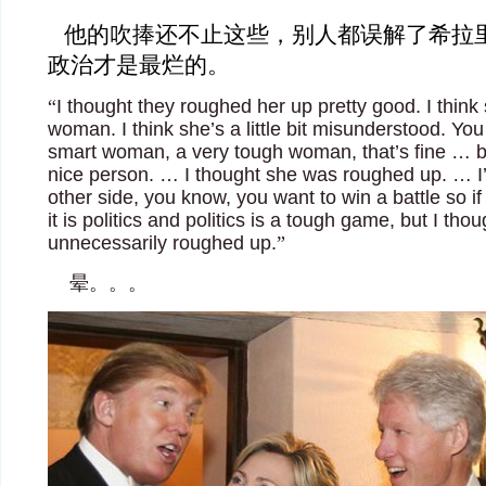
他的吹捧还不止这些，别人都误解了希拉
政治才是最烂的。
“
I thought they roughed her up pretty good. I think
woman. I think she’s a little bit misunderstood. You
smart woman, a very tough woman, that’s fine … bu
nice person. … I thought she was roughed up. … I
other side, you know, you want to win a battle so if it
it is politics and politics is a tough game, but I t
unnecessarily roughed up.
”
晕。。。