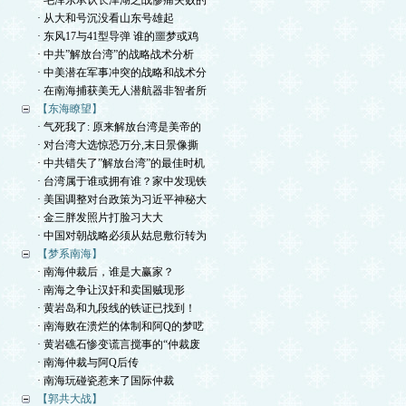
· 毛泽东承认长津湖之战惨痛失败的
· 从大和号沉没看山东号雄起
· 东风17与41型导弹 谁的噩梦或鸡
· 中共”解放台湾”的战略战术分析
· 中美潜在军事冲突的战略和战术分
· 在南海捕获美无人潜航器非智者所
【东海瞭望】
· 气死我了: 原来解放台湾是美帝的
· 对台湾大选惊恐万分,末日景像撕
· 中共错失了”解放台湾”的最佳时机
· 台湾属于谁或拥有谁？家中发现铁
· 美国调整对台政策为习近平神秘大
· 金三胖发照片打脸习大大
· 中国对朝战略必须从姑息敷衍转为
【梦系南海】
· 南海仲裁后，谁是大赢家？
· 南海之争让汉奸和卖国贼现形
· 黄岩岛和九段线的铁证已找到！
· 南海败在溃烂的体制和阿Q的梦呓
· 黄岩礁石惨变谎言搅事的“仲裁废
· 南海仲裁与阿Q后传
· 南海玩碰瓷惹来了国际仲裁
【郭共大战】