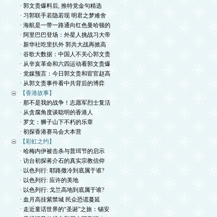
· 郭文贵爆料后, 推特党金句精选
· 习郭联手若隐若现 明君之梦难舍
· 海航是一带一路通向红色曼哈顿的
· 阿里巴巴登场：外星人挑战习大帝
· 新华社吃里扒外 郭共大战再掀高
· 谷歌大数据：中国人不关心郭文贵
· 从辛亥革命和六四运动看郭文贵爆
· 党媒预言：今日郭文贵和宦官赵高
· 从郭文贵事件看中共背后的博弈
【香港故事】
· 那不是我的战争！志愿军烈士复活
· 从贪腐角度谈聪明的香港人
· 罗文：狮子山下不朽的乐章
· 初探香港赛马会大本营
【彩虹之约】
· 哈梅内伊被击杀与普珥节的启示
· 访台初探蒋介石的真实宗教信仰
· 以色列行: 耶路撒冷到底属于谁?
· 以色列行: 应许的美地
· 以色列行: 戈兰高地到底属于谁?
· 血月高挂紫禁城 民众恐谎蔓延
· 走近童话世界的“圣诞”之旅：锡安