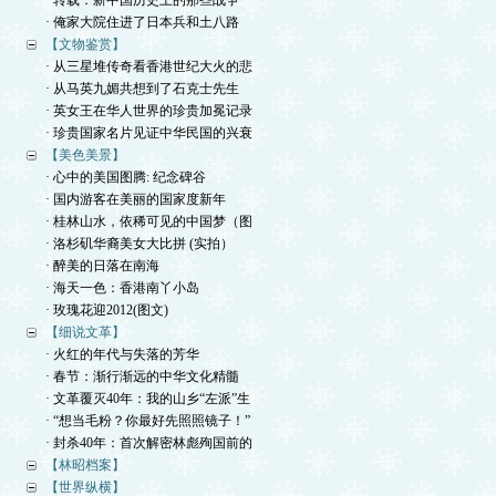
· 转载：新中国历史上的那些战争
· 俺家大院住进了日本兵和土八路
【文物鉴赏】
· 从三星堆传奇看香港世纪大火的悲
· 从马英九媚共想到了石克士先生
· 英女王在华人世界的珍贵加冕记录
· 珍贵国家名片见证中华民国的兴衰
【美色美景】
· 心中的美国图腾: 纪念碑谷
· 国内游客在美丽的国家度新年
· 桂林山水，依稀可见的中国梦（图
· 洛杉矶华裔美女大比拼 (实拍）
· 醉美的日落在南海
· 海天一色：香港南丫小岛
· 玫瑰花迎2012(图文)
【细说文革】
· 火红的年代与失落的芳华
· 春节：渐行渐远的中华文化精髓
· 文革覆灭40年：我的山乡“左派”生
· “想当毛粉？你最好先照照镜子！”
· 封杀40年：首次解密林彪殉国前的
【林昭档案】
【世界纵横】