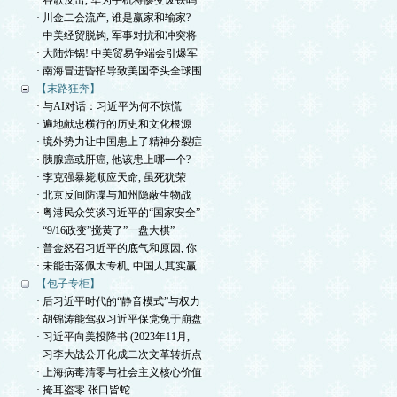
· 谷歌反击, 华为手机将惨变废铁吗
· 川金二会流产, 谁是赢家和输家?
· 中美经贸脱钩, 军事对抗和冲突将
· 大陆炸锅! 中美贸易争端会引爆军
· 南海冒进昏招导致美国牵头全球围
【末路狂奔】
· 与AI对话：习近平为何不惊慌
· 遍地献忠横行的历史和文化根源
· 境外势力让中国患上了精神分裂症
· 胰腺癌或肝癌, 他该患上哪一个?
· 李克强暴毙顺应天命, 虽死犹荣
· 北京反间防谍与加州隐蔽生物战
· 粤港民众笑谈习近平的“国家安全”
· “9/16政变”搅黄了”一盘大棋”
· 普金怒召习近平的底气和原因, 你
· 未能击落佩太专机, 中国人其实赢
【包子专柜】
· 后习近平时代的“静音模式”与权力
· 胡锦涛能驾驭习近平保党免于崩盘
· 习近平向美投降书 (2023年11月,
· 习李大战公开化成二次文革转折点
· 上海病毒清零与社会主义核心价值
· 掩耳盗零 张口皆蛇