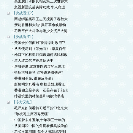
· 美国脱口罩的真相及第三次世界大
· 忽视新冠疫苗实际功效 华人命运
【决战香江2】
· 两起绑架案和王志民搅黄了春秋大
· 亲访香港和大陆: 揭开革命或暴动
· 习近平伟大斗争与港少女沉尸大海
【决战香江1】
· 美国会如何面对“香港临时政府”?
· 从天使岛到《荣光曲》: 华夏百年
· 枪口下的林郑月娥该如何逃脱和改
· 港人红二代与香港反送中
· 屠城香港 北京难以跨过的三道坎
· 镇压港独暴动 谁将遭遇滑铁卢?
· 香港闹革命, 谁在反革命?
· 彭颜祸水乱香港 巾帼英雄现香江
· 香港独立是事实，还是存在于幻想
· 掉进坑里的林荣基和铜锣湾书店
【东方又红】
· 毛泽东如何看待习近平的93北京大
· “敬祝习主席万寿无疆”
· 中国梦未来五年,十年和三十年的
· 从美国和中国的角度看俄乌战争的
· 习式文革回潮, 每个人都能感受到