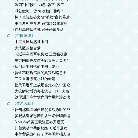
· 温习”中国梦”: 内卷, 躺平, 养三
· 满朝献媚二货 你敢翻白眼吗？
· 惊！总统核公文包”被劫”案的幕后
· 中国梦和皇帝梦 被满清奴化后的
· 血月高挂紫禁城 民众恐谎蔓延
【中国瞭望】
· 中国足球与盛世中国
· 大湾区的整合梦
· 习近平夺回军权失败 正面临被彻
· 军方内部称发射洲际导弹让美国“
· 后习近平时代的中国大陆行
· 普金窜访哈尔滨的真实战略意图
· 三位香港漂亮小姐的命运
· 愿为习近平上战场当炮灰的中国众
· 大疫解封后访粤港澳台:（1）失落
· 刘亚洲开启亡党亡国亡军的滚滚洪
【贸易大战】
· 反击瑞典辱华凸显贸易战必胜的战
· 贸易战引爆恐慌性多米诺骨牌倒塌
· A big day! 美国欧盟宣布开启完
· 川普撬动中共的奶酪 习近平居功
· 中美贸易战打碎了厉害国的强人玻