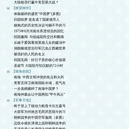
· 大陆能否打赢中美贸易大战？
【瞭望神州】
· 体验破碎的盛世”中国梦”(多图)
· 归国惊梦 老友成了国家领导人
· 娘炮式的历史性决议与躺不平的习
· 1975年8月河南水库溃坝后的回忆
· 回国趣闻: 与低端屁民交往和翻墙
· 从婊子爱国看假英雄儿女的龌浊中
· 洞朗猴戏背后印军已攻占西藏世界
· 被强奸的人民的名义
· 回国见闻：好日子里的核心价值观
· 圣诞节 大陆陷可怕沉默的72小时
【南海前线】
· 南海: 中西文明冲突的焦点和火药
· 美誓言捍卫南海国际水域，底气在
· 一步臭棋碾碎了南海中国梦？
· 南海仲裁会让中国再陷“甲午风云”
【军事天地】
· 终于登上了核动力航母卡尔文森号
· 火箭军为何效忠毛而厌恶现今的习
· 朝鲜战争的中国空军逸闻（多图）
· 总统令揭长津湖之战和朝鲜战争的