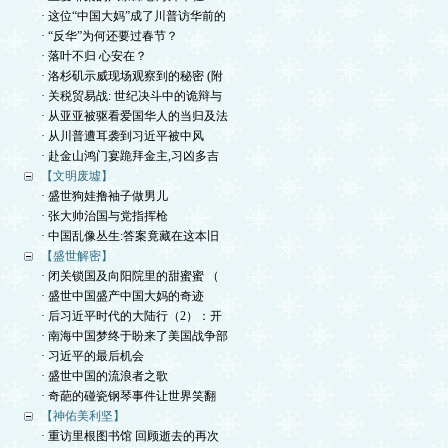
· 这位“中国大妈”成了川普访华前的
· “反华”为何还要过春节？
· 落叶不归 心安在？
· 洛杉矶示威现场观察到的秘密 (附
· 关税贸易战: 世纪决斗中的诡辩与
· 从亚亚被驱看爱国华人的当归及法
· 从川普遭耳袭到习近平被中风
· 赴金山鸿门宴跪拜金主,习凶多吉
【文明废墟】
· 盛世狗娃撸袖子做男儿
· 张大帅治国与党指挥枪
· 中国乱像丛生:答案竟藏在这本旧
【盛世解密】
· 闭关锁国及向阳院里的甜蜜蜜 （
· 盛世中国盛产中国大妈的奇迹
· 后习近平时代的大陆行（2）：开
· 南海中国梦终于盼来了美国战争部
· 习近平的最后机会
· 盛世中国的流浪者之歌
· 奇葩的碰瓷钢琴事件让世界笑翻
【神佑美利坚】
· 重访里根图书馆 回顾逝去的再次