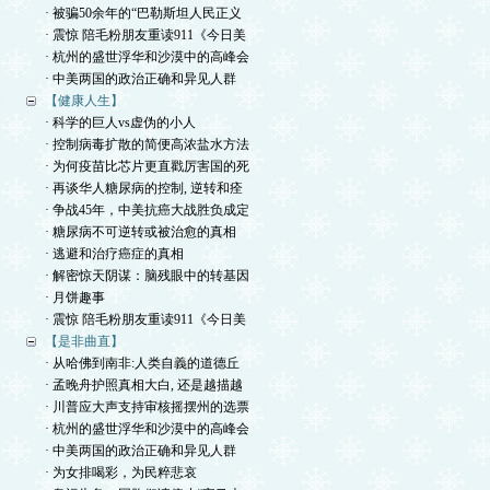
· 被骗50余年的“巴勒斯坦人民正义
· 震惊 陪毛粉朋友重读911《今日美
· 杭州的盛世浮华和沙漠中的高峰会
· 中美两国的政治正确和异见人群
【健康人生】
· 科学的巨人vs虚伪的小人
· 控制病毒扩散的简便高浓盐水方法
· 为何疫苗比芯片更直戳厉害国的死
· 再谈华人糖尿病的控制, 逆转和痊
· 争战45年，中美抗癌大战胜负成定
· 糖尿病不可逆转或被治愈的真相
· 逃避和治疗癌症的真相
· 解密惊天阴谋：脑残眼中的转基因
· 月饼趣事
· 震惊 陪毛粉朋友重读911《今日美
【是非曲直】
· 从哈佛到南非:人类自義的道德丘
· 孟晚舟护照真相大白, 还是越描越
· 川普应大声支持审核摇摆州的选票
· 杭州的盛世浮华和沙漠中的高峰会
· 中美两国的政治正确和异见人群
· 为女排喝彩，为民粹悲哀