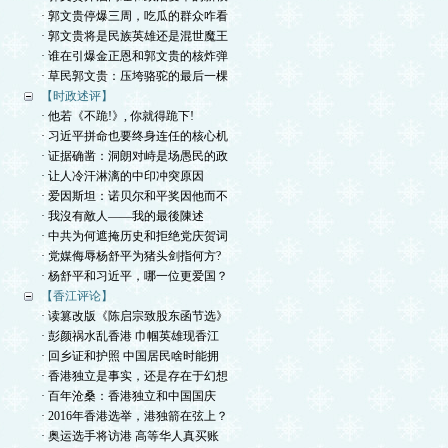
· 郭文贵停爆三周，吃瓜的群众咋看
· 郭文贵将是民族英雄还是混世魔王
· 谁在引爆金正恩和郭文贵的核炸弹
· 草民郭文贵：压垮骆驼的最后一棵
【时政述评】
· 他若《不跪!》, 你就得跪下!
· 习近平拼命也要终身连任的核心机
· 证据确凿：洞朗对峙是场愚民的政
· 让人冷汗淋漓的中印冲突原因
· 爱因斯坦：诺贝尔和平奖因他而不
· 我沒有敵人——我的最後陳述
· 中共为何遮掩历史和拒绝党庆贺词
· 党媒侮辱杨舒平为猪头剑指何方?
· 杨舒平和习近平，哪一位更爱国？
【香江评论】
· 读篡改版《陈启宗致股东函节选》
· 彭颜祸水乱香港 巾帼英雄现香江
· 回乡证和护照 中国居民啥时能拥
· 香港独立是事实，还是存在于幻想
· 百年沧桑：香港独立和中国国庆
· 2016年香港选举，港独箭在弦上？
· 奥运选手将访港 高等华人真买账