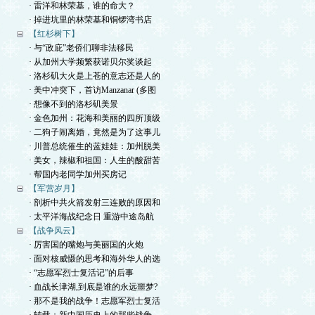
· 雷洋和林荣基，谁的命大？
· 掉进坑里的林荣基和铜锣湾书店
【红杉树下】
· 与“政庇”老侨们聊非法移民
· 从加州大学频繁获诺贝尔奖谈起
· 洛杉矶大火是上苍的意志还是人的
· 美中冲突下，首访Manzanar (多图
· 想像不到的洛杉矶美景
· 金色加州：花海和美丽的四所顶级
· 二狗子闹离婚，竟然是为了这事儿
· 川普总统催生的蓝娃娃：加州脱美
· 美女，辣椒和祖国：人生的酸甜苦
· 帮国内老同学加州买房记
【军营岁月】
· 剖析中共火箭发射三连败的原因和
· 太平洋海战纪念日 重游中途岛航
【战争风云】
· 厉害国的嘴炮与美丽国的火炮
· 面对核威慑的思考和海外华人的选
· “志愿军烈士复活记”的后事
· 血战长津湖,到底是谁的永远噩梦?
· 那不是我的战争！志愿军烈士复活