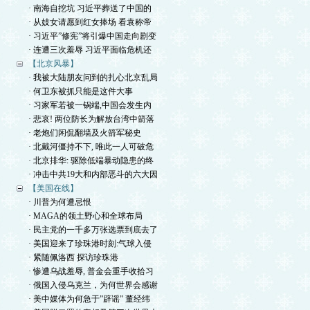
· 南海自挖坑 习近平葬送了中国的
· 从妓女请愿到红女捧场 看袁称帝
· 习近平”修宪”将引爆中国走向剧变
· 连遭三次羞辱 习近平面临危机还
【北京风暴】
· 我被大陆朋友问到的扎心北京乱局
· 何卫东被抓只能是这件大事
· 习家军若被一锅端,中国会发生内
· 悲哀! 两位防长为解放台湾中箭落
· 老炮们闲侃翻墙及火箭军秘史
· 北戴河僵持不下, 唯此一人可破危
· 北京排华: 驱除低端暴动隐患的终
· 冲击中共19大和内部恶斗的六大因
【美国在线】
· 川普为何遭忌恨
· MAGA的领土野心和全球布局
· 民主党的一千多万张选票到底去了
· 美国迎来了珍珠港时刻:气球入侵
· 紧随佩洛西 探访珍珠港
· 惨遭乌战羞辱, 普金会重手收拾习
· 俄国入侵乌克兰，为何世界会感谢
· 美中媒体为何急于”辟谣” 董经纬