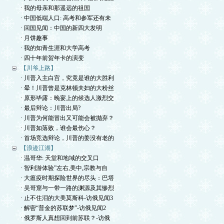
· 我的母亲和那遥远的祖国
· 中国低端人口: 高考和参军还有未
· 回国见闻：中国的新四大发明
· 月饼趣事
· 我的知青生涯和大学高考
· 四十年前贺年卡的演变
【川爷上路】
· 川普入主白宫，究竟是谁的大胜利
· 晕！川普曾是克林顿夫妇的大粉丝
· 原形毕露：晚宴上的候选人激烈交
· 最后辩论：川普出局?
· 川普为何能冒出又可能会被抛弃？
· 川普如落败，谁会最伤心？
· 首场竞选辩论，川普的姜没有老的
【浪迹江湖】
· 温哥华: 天堂和地域的交叉口
· 智利游体验”左右,美中,宗教与自
· 大瘟疫时期探险世界的尽头：巴塔
· 吴哥窟与一带一路的渊源及其惨烈
· 止不住泪的大美莫斯科-访俄见闻3
· 解密“普金的苏联梦”-访俄见闻2
· 俄罗斯人真想回到前苏联？-访俄