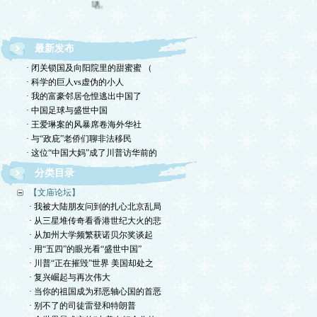
最新发布
· 闭关锁国及向阳院里的甜蜜蜜 （
· 科学的巨人vs虚伪的小人
· 我的富豪邻居仓惶逃出中国了
· 中国足球与盛世中国
· 王爱琳案的风暴席卷海外华社
· 与“政庇”老侨们聊非法移民
· 这位“中国大妈”成了川普访华前的
分类目录
【文庙论坛】
· 我被大陆朋友问到的扎心北京乱局
· 从三星堆传奇看香港世纪大火的悲
· 从加州大学频繁获诺贝尔奖谈起
· 用“五四”的眼光看“盛世中国”
· 川普“正在摧毁”世界 美国却处之
· 复兴崛起与再次伟大
· 当你的祖国成为邪恶轴心国的首恶
· 别不了的司徒雷登和特朗普