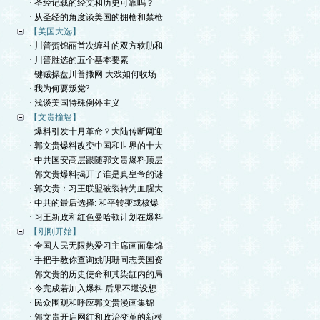
· 圣经记载的经文和历史可靠吗？
· 从圣经的角度谈美国的拥枪和禁枪
【美国大选】
· 川普贺锦丽首次缠斗的双方软肋和
· 川普胜选的五个基本要素
· 键贼操盘川普撒网 大戏如何收场
· 我为何要叛党?
· 浅谈美国特殊例外主义
【文贵撞墙】
· 爆料引发十月革命？大陆传断网迎
· 郭文贵爆料改变中国和世界的十大
· 中共国安高层跟随郭文贵爆料顶层
· 郭文贵爆料揭开了谁是真皇帝的谜
· 郭文贵：习王联盟破裂转为血腥大
· 中共的最后选择: 和平转变或核爆
· 习王新政和红色曼哈顿计划在爆料
【刚刚开始】
· 全国人民无限热爱习主席画面集锦
· 手把手教你查询姚明珊同志美国资
· 郭文贵的历史使命和其染缸内的局
· 令完成若加入爆料 后果不堪设想
· 民众围观和呼应郭文贵漫画集锦
· 郭文贵开启网红和政治变革的新模