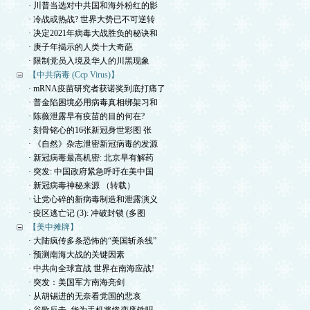
· 川普当选对中共国和海外粉红的影
· 冷战或热战? 世界大势已不可逆转
· 决定2021年病毒大战胜负的秘诀和
· 庚子年揭示的人类十大奇葩
· 限制党员入境及华人的川黑现象
【中共病毒 (Ccp Virus)】
· mRNA疫苗研究者获诺奖到底打痛了
· 普金陷困境必用病毒真相绑架习和
· 陈薇泄露早有疫苗的目的何在?
· 刻骨铭心的16张新冠身世彩图 张
· 《自然》杂志泄密新冠病毒的发源
· 新冠病毒最高机密: 北京早有解药
· 突发: 中国政府紧急呼吁在美中国
· 新冠病毒神秘来源 （转载）
· 让党心碎的新病毒制造和泄露演义
· 疫区逃亡记 (3): 冲破封锁 (多图
【美中摊牌】
· 大陆疯传多条恐怖的“美国斩杀线”
· 预测南海大战的关键因素
· 中共向全球宣战 世界在南海应战!
· 突发：美国军方南海亮剑
· 从胡锡进的无奈看党国的悲哀