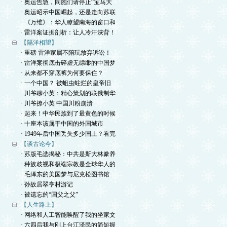
· 奥运告急，同胞们请停止“宝马大
· 奥运昭示中国崛起，还是走向苏联
· 《万维》：华人瞭望南海的窗口和
· 雷洋案证据剖析：让人冷汗浃背！
【隔洋相望】
· 重磅 雷洋家属不陪玩放弃诉讼！
· 雷洋案彻底击碎虚无缥缈的中国梦
· 从来都不穿底裤为何要保住？
· 一个中国？ 被蛆虫蛀烂的皇帝旧
· 川爷聊小英：精心策划的联俄制华
· 川爷撩小英 中国川粉崩溃
· 起来！中华民族到了最黄色的时候
· 十座本该属于中国的外国城市
· 1949年后中国丢失多少国土？看完
【谈古论今】
· 苏版毛选揭秘：中共是斯大林豢养
· 种族歧视和极端宗教是全球华人的
· 毛泽东的美国梦与尼克松图书馆
· 孙故居翠亨村游记
· 被遗忘的“国父之父”
【人生路上】
· 网络和人工智能唤醒了我的坐家文
· 六四后我与刚上台江泽民的简短握