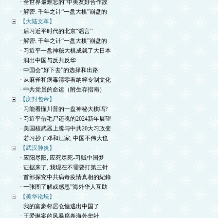
· 全世界最难忘的“中美友好合作故
· 解密: 千年之计“一盘大棋”崩盘的
【大陆文革】
· 后习近平时代的北京“谣言”
· 解密: 千年之计“一盘大棋”崩盘的
· 习近平一盘神秘大棋成就了大日本
· 润出中国与反共反华
· 中国会“好下去”的选择和出路
· 从麻雀和病毒清零看纳粹专制文化
· 中共党员的命运（附生存指南）
【庆封包帝】
· 习能看懂川普的一盘神秘大棋吗?
· 习近平借毛尸还魂的2024新年展望
· 美国核武器上膛与中共20大习政变
· 若习抄了邓和江家, 中国不伟大也
【武汉肺炎】
· 应阳尽阳, 应死尽死-习贼中国梦
· 证据来了, 我现在不需要打第三针
· 首部探究中共病毒疫情真相的紀錄
· 一张图了解或感恩”海外华人互助
【美华论坛】
· 我的富豪邻居仓惶逃出中国了
· 王爱琳案的风暴席卷海外华社