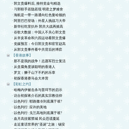
· 郭文贵爆料后, 推特党金句精选
· 习郭联手若隐若现 明君之梦难舍
· 海航是一带一路通向红色曼哈顿的
· 阿里巴巴登场：外星人挑战习大帝
· 新华社吃里扒外 郭共大战再掀高
· 谷歌大数据：中国人不关心郭文贵
· 从辛亥革命和六四运动看郭文贵爆
· 党媒预言：今日郭文贵和宦官赵高
· 从郭文贵事件看中共背后的博弈
【香港故事】
· 那不是我的战争！志愿军烈士复活
· 从贪腐角度谈聪明的香港人
· 罗文：狮子山下不朽的乐章
· 初探香港赛马会大本营
【彩虹之约】
· 哈梅内伊被击杀与普珥节的启示
· 访台初探蒋介石的真实宗教信仰
· 以色列行: 耶路撒冷到底属于谁?
· 以色列行: 应许的美地
· 以色列行: 戈兰高地到底属于谁?
· 血月高挂紫禁城 民众恐谎蔓延
· 走近童话世界的“圣诞”之旅：锡安