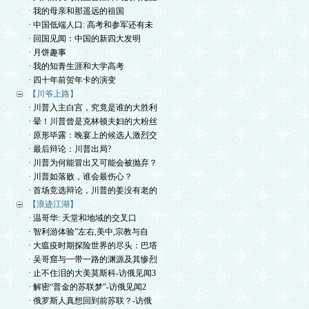
· 我的母亲和那遥远的祖国
· 中国低端人口: 高考和参军还有未
· 回国见闻：中国的新四大发明
· 月饼趣事
· 我的知青生涯和大学高考
· 四十年前贺年卡的演变
【川爷上路】
· 川普入主白宫，究竟是谁的大胜利
· 晕！川普曾是克林顿夫妇的大粉丝
· 原形毕露：晚宴上的候选人激烈交
· 最后辩论：川普出局?
· 川普为何能冒出又可能会被抛弃？
· 川普如落败，谁会最伤心？
· 首场竞选辩论，川普的姜没有老的
【浪迹江湖】
· 温哥华: 天堂和地域的交叉口
· 智利游体验”左右,美中,宗教与自
· 大瘟疫时期探险世界的尽头：巴塔
· 吴哥窟与一带一路的渊源及其惨烈
· 止不住泪的大美莫斯科-访俄见闻3
· 解密“普金的苏联梦”-访俄见闻2
· 俄罗斯人真想回到前苏联？-访俄