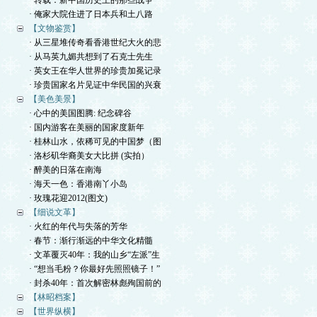
· 转载：新中国历史上的那些战争
· 俺家大院住进了日本兵和土八路
【文物鉴赏】
· 从三星堆传奇看香港世纪大火的悲
· 从马英九媚共想到了石克士先生
· 英女王在华人世界的珍贵加冕记录
· 珍贵国家名片见证中华民国的兴衰
【美色美景】
· 心中的美国图腾: 纪念碑谷
· 国内游客在美丽的国家度新年
· 桂林山水，依稀可见的中国梦（图
· 洛杉矶华裔美女大比拼 (实拍）
· 醉美的日落在南海
· 海天一色：香港南丫小岛
· 玫瑰花迎2012(图文)
【细说文革】
· 火红的年代与失落的芳华
· 春节：渐行渐远的中华文化精髓
· 文革覆灭40年：我的山乡“左派”生
· “想当毛粉？你最好先照照镜子！”
· 封杀40年：首次解密林彪殉国前的
【林昭档案】
【世界纵横】