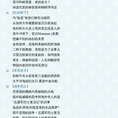
· 雷洋和林荣基，谁的命大？
· 掉进坑里的林荣基和铜锣湾书店
【红杉树下】
· 与“政庇”老侨们聊非法移民
· 从加州大学频繁获诺贝尔奖谈起
· 洛杉矶大火是上苍的意志还是人的
· 美中冲突下，首访Manzanar (多图
· 想像不到的洛杉矶美景
· 金色加州：花海和美丽的四所顶级
· 二狗子闹离婚，竟然是为了这事儿
· 川普总统催生的蓝娃娃：加州脱美
· 美女，辣椒和祖国：人生的酸甜苦
· 帮国内老同学加州买房记
【军营岁月】
· 剖析中共火箭发射三连败的原因和
· 太平洋海战纪念日 重游中途岛航
【战争风云】
· 厉害国的嘴炮与美丽国的火炮
· 面对核威慑的思考和海外华人的选
· “志愿军烈士复活记”的后事
· 血战长津湖,到底是谁的永远噩梦?
· 那不是我的战争！志愿军烈士复活