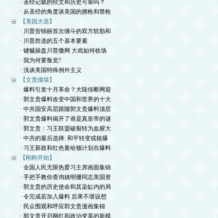
· 圣经记载的经文和历史可靠吗？
· 从圣经的角度谈美国的拥枪和禁枪
【美国大选】
· 川普贺锦丽首次缠斗的双方软肋和
· 川普胜选的五个基本要素
· 键贼操盘川普撒网 大戏如何收场
· 我为何要叛党?
· 浅谈美国特殊例外主义
【文贵撞墙】
· 爆料引发十月革命？大陆传断网迎
· 郭文贵爆料改变中国和世界的十大
· 中共国安高层跟随郭文贵爆料顶层
· 郭文贵爆料揭开了谁是真皇帝的谜
· 郭文贵：习王联盟破裂转为血腥大
· 中共的最后选择: 和平转变或核爆
· 习王新政和红色曼哈顿计划在爆料
【刚刚开始】
· 全国人民无限热爱习主席画面集锦
· 手把手教你查询姚明珊同志美国资
· 郭文贵的历史使命和其染缸内的局
· 令完成若加入爆料 后果不堪设想
· 民众围观和呼应郭文贵漫画集锦
· 郭文贵开启网红和政治变革的新模