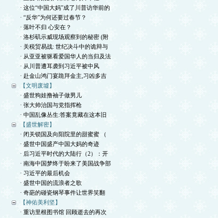
· 这位“中国大妈”成了川普访华前的
· “反华”为何还要过春节？
· 落叶不归 心安在？
· 洛杉矶示威现场观察到的秘密 (附
· 关税贸易战: 世纪决斗中的诡辩与
· 从亚亚被驱看爱国华人的当归及法
· 从川普遭耳袭到习近平被中风
· 赴金山鸿门宴跪拜金主,习凶多吉
【文明废墟】
· 盛世狗娃撸袖子做男儿
· 张大帅治国与党指挥枪
· 中国乱像丛生:答案竟藏在这本旧
【盛世解密】
· 闭关锁国及向阳院里的甜蜜蜜 （
· 盛世中国盛产中国大妈的奇迹
· 后习近平时代的大陆行（2）：开
· 南海中国梦终于盼来了美国战争部
· 习近平的最后机会
· 盛世中国的流浪者之歌
· 奇葩的碰瓷钢琴事件让世界笑翻
【神佑美利坚】
· 重访里根图书馆 回顾逝去的再次