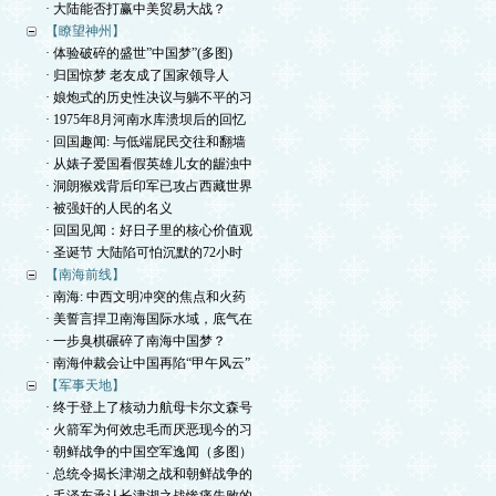
· 大陆能否打赢中美贸易大战？
【瞭望神州】
· 体验破碎的盛世”中国梦”(多图)
· 归国惊梦 老友成了国家领导人
· 娘炮式的历史性决议与躺不平的习
· 1975年8月河南水库溃坝后的回忆
· 回国趣闻: 与低端屁民交往和翻墙
· 从婊子爱国看假英雄儿女的龌浊中
· 洞朗猴戏背后印军已攻占西藏世界
· 被强奸的人民的名义
· 回国见闻：好日子里的核心价值观
· 圣诞节 大陆陷可怕沉默的72小时
【南海前线】
· 南海: 中西文明冲突的焦点和火药
· 美誓言捍卫南海国际水域，底气在
· 一步臭棋碾碎了南海中国梦？
· 南海仲裁会让中国再陷“甲午风云”
【军事天地】
· 终于登上了核动力航母卡尔文森号
· 火箭军为何效忠毛而厌恶现今的习
· 朝鲜战争的中国空军逸闻（多图）
· 总统令揭长津湖之战和朝鲜战争的