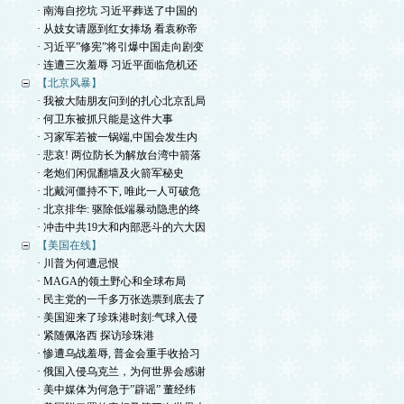
· 南海自挖坑 习近平葬送了中国的
· 从妓女请愿到红女捧场 看袁称帝
· 习近平”修宪”将引爆中国走向剧变
· 连遭三次羞辱 习近平面临危机还
【北京风暴】
· 我被大陆朋友问到的扎心北京乱局
· 何卫东被抓只能是这件大事
· 习家军若被一锅端,中国会发生内
· 悲哀! 两位防长为解放台湾中箭落
· 老炮们闲侃翻墙及火箭军秘史
· 北戴河僵持不下, 唯此一人可破危
· 北京排华: 驱除低端暴动隐患的终
· 冲击中共19大和内部恶斗的六大因
【美国在线】
· 川普为何遭忌恨
· MAGA的领土野心和全球布局
· 民主党的一千多万张选票到底去了
· 美国迎来了珍珠港时刻:气球入侵
· 紧随佩洛西 探访珍珠港
· 惨遭乌战羞辱, 普金会重手收拾习
· 俄国入侵乌克兰，为何世界会感谢
· 美中媒体为何急于”辟谣” 董经纬