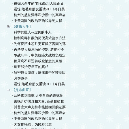
· 被骗50余年的“巴勒斯坦人民正义
· 震惊 陪毛粉朋友重读911《今日美
· 杭州的盛世浮华和沙漠中的高峰会
· 中美两国的政治正确和异见人群
【健康人生】
· 科学的巨人vs虚伪的小人
· 控制病毒扩散的简便高浓盐水方法
· 为何疫苗比芯片更直戳厉害国的死
· 再谈华人糖尿病的控制, 逆转和痊
· 争战45年，中美抗癌大战胜负成定
· 糖尿病不可逆转或被治愈的真相
· 逃避和治疗癌症的真相
· 解密惊天阴谋：脑残眼中的转基因
· 月饼趣事
· 震惊 陪毛粉朋友重读911《今日美
【是非曲直】
· 从哈佛到南非:人类自義的道德丘
· 孟晚舟护照真相大白, 还是越描越
· 川普应大声支持审核摇摆州的选票
· 杭州的盛世浮华和沙漠中的高峰会
· 中美两国的政治正确和异见人群
· 为女排喝彩，为民粹悲哀