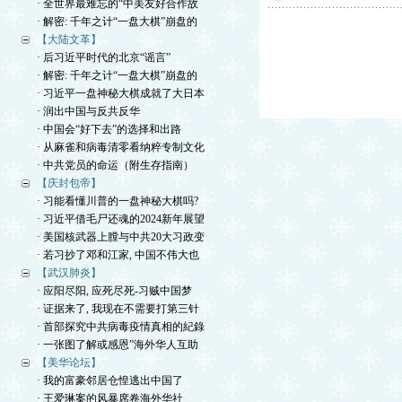
· 全世界最难忘的“中美友好合作故
· 解密: 千年之计“一盘大棋”崩盘的
【大陆文革】
· 后习近平时代的北京“谣言”
· 解密: 千年之计“一盘大棋”崩盘的
· 习近平一盘神秘大棋成就了大日本
· 润出中国与反共反华
· 中国会“好下去”的选择和出路
· 从麻雀和病毒清零看纳粹专制文化
· 中共党员的命运（附生存指南）
【庆封包帝】
· 习能看懂川普的一盘神秘大棋吗?
· 习近平借毛尸还魂的2024新年展望
· 美国核武器上膛与中共20大习政变
· 若习抄了邓和江家, 中国不伟大也
【武汉肺炎】
· 应阳尽阳, 应死尽死-习贼中国梦
· 证据来了, 我现在不需要打第三针
· 首部探究中共病毒疫情真相的紀錄
· 一张图了解或感恩”海外华人互助
【美华论坛】
· 我的富豪邻居仓惶逃出中国了
· 王爱琳案的风暴席卷海外华社