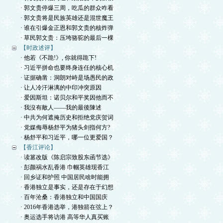
· 郭文贵停爆三周，吃瓜的群众咋看
· 郭文贵将是民族英雄还是混世魔王
· 谁在引爆金正恩和郭文贵的核炸弹
· 草民郭文贵：压垮骆驼的最后一棵
【时政述评】
· 他若《不跪!》, 你就得跪下!
· 习近平拼命也要终身连任的核心机
· 证据确凿：洞朗对峙是场愚民的政
· 让人冷汗淋漓的中印冲突原因
· 爱因斯坦：诺贝尔和平奖因他而不
· 我沒有敵人——我的最後陳述
· 中共为何遮掩历史和拒绝党庆贺词
· 党媒侮辱杨舒平为猪头剑指何方?
· 杨舒平和习近平，哪一位更爱国？
【香江评论】
· 读篡改版《陈启宗致股东函节选》
· 彭颜祸水乱香港 巾帼英雄现香江
· 回乡证和护照 中国居民啥时能拥
· 香港独立是事实，还是存在于幻想
· 百年沧桑：香港独立和中国国庆
· 2016年香港选举，港独箭在弦上？
· 奥运选手将访港 高等华人真买账