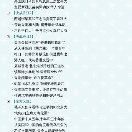
· 美国脱口罩的真相及第三次世界大
· 忽视新冠疫苗实际功效 华人命运
【决战香江2】
· 两起绑架案和王志民搅黄了春秋大
· 亲访香港和大陆: 揭开革命或暴动
· 习近平伟大斗争与港少女沉尸大海
【决战香江1】
· 美国会如何面对“香港临时政府”?
· 从天使岛到《荣光曲》: 华夏百年
· 枪口下的林郑月娥该如何逃脱和改
· 港人红二代与香港反送中
· 屠城香港 北京难以跨过的三道坎
· 镇压港独暴动 谁将遭遇滑铁卢?
· 香港闹革命, 谁在反革命?
· 彭颜祸水乱香港 巾帼英雄现香江
· 香港独立是事实，还是存在于幻想
· 掉进坑里的林荣基和铜锣湾书店
【东方又红】
· 毛泽东如何看待习近平的93北京大
· “敬祝习主席万寿无疆”
· 中国梦未来五年,十年和三十年的
· 从美国和中国的角度看俄乌战争的
· 习式文革回潮, 每个人都能感受到