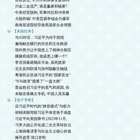
· 谷歌反击, 华为手机将惨变废铁吗
· 川金二会流产, 谁是赢家和输家?
· 中美经贸脱钩, 军事对抗和冲突将
· 大陆炸锅! 中美贸易争端会引爆军
· 南海冒进昏招导致美国牵头全球围
【末路狂奔】
· 与AI对话：习近平为何不惊慌
· 遍地献忠横行的历史和文化根源
· 境外势力让中国患上了精神分裂症
· 胰腺癌或肝癌, 他该患上哪一个?
· 李克强暴毙顺应天命, 虽死犹荣
· 北京反间防谍与加州隐蔽生物战
· 粤港民众笑谈习近平的“国家安全”
· “9/16政变”搅黄了”一盘大棋”
· 普金怒召习近平的底气和原因, 你
· 未能击落佩太专机, 中国人其实赢
【包子专柜】
· 后习近平时代的“静音模式”与权力
· 胡锦涛能驾驭习近平保党免于崩盘
· 习近平向美投降书 (2023年11月,
· 习李大战公开化成二次文革转折点
· 上海病毒清零与社会主义核心价值
· 掩耳盗零 张口皆蛇