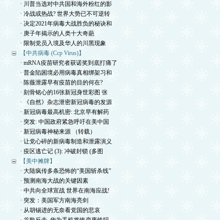
· 川普当选对中共国和海外粉红的影
· 冷战或热战? 世界大势已不可逆转
· 决定2021年病毒大战胜负的秘诀和
· 庚子年揭示的人类十大奇葩
· 限制党员入境及华人的川黑现象
【中共病毒 (Ccp Virus)】
· mRNA疫苗研究者获诺奖到底打痛了
· 普金陷困境必用病毒真相绑架习和
· 陈薇泄露早有疫苗的目的何在?
· 刻骨铭心的16张新冠身世彩图 张
· 《自然》杂志泄密新冠病毒的发源
· 新冠病毒最高机密: 北京早有解药
· 突发: 中国政府紧急呼吁在美中国
· 新冠病毒神秘来源 （转载）
· 让党心碎的新病毒制造和泄露演义
· 疫区逃亡记 (3): 冲破封锁 (多图
【美中摊牌】
· 大陆疯传多条恐怖的“美国斩杀线”
· 预测南海大战的关键因素
· 中共向全球宣战 世界在南海应战!
· 突发：美国军方南海亮剑
· 从胡锡进的无奈看党国的悲哀