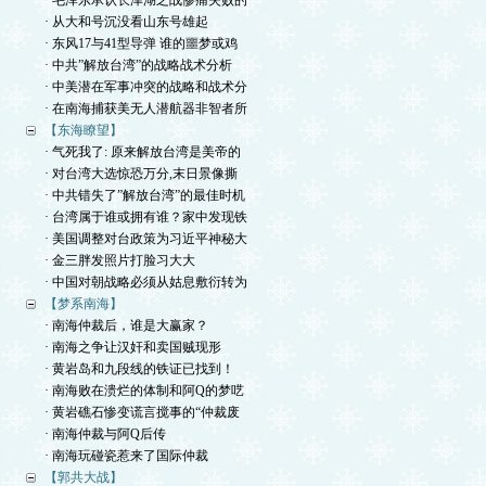
· 毛泽东承认长津湖之战惨痛失败的
· 从大和号沉没看山东号雄起
· 东风17与41型导弹 谁的噩梦或鸡
· 中共”解放台湾”的战略战术分析
· 中美潜在军事冲突的战略和战术分
· 在南海捕获美无人潜航器非智者所
【东海瞭望】
· 气死我了: 原来解放台湾是美帝的
· 对台湾大选惊恐万分,末日景像撕
· 中共错失了”解放台湾”的最佳时机
· 台湾属于谁或拥有谁？家中发现铁
· 美国调整对台政策为习近平神秘大
· 金三胖发照片打脸习大大
· 中国对朝战略必须从姑息敷衍转为
【梦系南海】
· 南海仲裁后，谁是大赢家？
· 南海之争让汉奸和卖国贼现形
· 黄岩岛和九段线的铁证已找到！
· 南海败在溃烂的体制和阿Q的梦呓
· 黄岩礁石惨变谎言搅事的“仲裁废
· 南海仲裁与阿Q后传
· 南海玩碰瓷惹来了国际仲裁
【郭共大战】