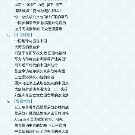
· 温习”中国梦”: 内卷, 躺平, 养三
· 满朝献媚二货 你敢翻白眼吗？
· 惊！总统核公文包”被劫”案的幕后
· 中国梦和皇帝梦 被满清奴化后的
· 血月高挂紫禁城 民众恐谎蔓延
【中国瞭望】
· 中国足球与盛世中国
· 大湾区的整合梦
· 习近平夺回军权失败 正面临被彻
· 军方内部称发射洲际导弹让美国“
· 后习近平时代的中国大陆行
· 普金窜访哈尔滨的真实战略意图
· 三位香港漂亮小姐的命运
· 愿为习近平上战场当炮灰的中国众
· 大疫解封后访粤港澳台:（1）失落
· 刘亚洲开启亡党亡国亡军的滚滚洪
【贸易大战】
· 反击瑞典辱华凸显贸易战必胜的战
· 贸易战引爆恐慌性多米诺骨牌倒塌
· A big day! 美国欧盟宣布开启完
· 川普撬动中共的奶酪 习近平居功
· 中美贸易战打碎了厉害国的强人玻