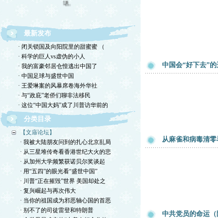
最新发布
· 闭关锁国及向阳院里的甜蜜蜜 （
· 科学的巨人vs虚伪的小人
中国会“好下去”
· 我的富豪邻居仓惶逃出中国了
· 中国足球与盛世中国
· 王爱琳案的风暴席卷海外华社
· 与“政庇”老侨们聊非法移民
· 这位“中国大妈”成了川普访华前的
分类目录
【文庙论坛】
从麻雀和病毒清零
· 我被大陆朋友问到的扎心北京乱局
· 从三星堆传奇看香港世纪大火的悲
· 从加州大学频繁获诺贝尔奖谈起
· 用“五四”的眼光看“盛世中国”
· 川普“正在摧毁”世界 美国却处之
· 复兴崛起与再次伟大
· 当你的祖国成为邪恶轴心国的首恶
· 别不了的司徒雷登和特朗普
中共党员的命运（