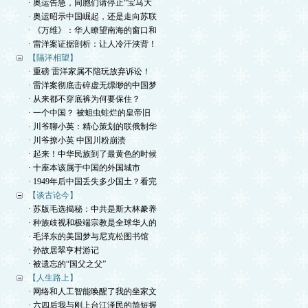
· 奥运告急，同胞们请停止“宝马大
· 奥运昭示中国崛起，还是走向苏联
· 《万维》：华人瞭望南海的窗口和
· 雷洋案证据剖析：让人冷汗浃背！
【隔洋相望】
· 重磅 雷洋家属不陪玩放弃诉讼！
· 雷洋案彻底击碎虚无缥缈的中国梦
· 从来都不穿底裤为何要保住？
· 一个中国？ 被蛆虫蛀烂的皇帝旧
· 川爷聊小英：精心策划的联俄制华
· 川爷撩小英 中国川粉崩溃
· 起来！中华民族到了最黄色的时候
· 十座本该属于中国的外国城市
· 1949年后中国丢失多少国土？看完
【谈古论今】
· 苏版毛选揭秘：中共是斯大林豢养
· 种族歧视和极端宗教是全球华人的
· 毛泽东的美国梦与尼克松图书馆
· 孙故居翠亨村游记
· 被遗忘的“国父之父”
【人生路上】
· 网络和人工智能唤醒了我的坐家文
· 六四后我与刚上台江泽民的简短握