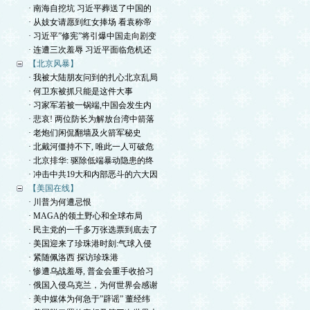
· 南海自挖坑 习近平葬送了中国的
· 从妓女请愿到红女捧场 看袁称帝
· 习近平”修宪”将引爆中国走向剧变
· 连遭三次羞辱 习近平面临危机还
【北京风暴】
· 我被大陆朋友问到的扎心北京乱局
· 何卫东被抓只能是这件大事
· 习家军若被一锅端,中国会发生内
· 悲哀! 两位防长为解放台湾中箭落
· 老炮们闲侃翻墙及火箭军秘史
· 北戴河僵持不下, 唯此一人可破危
· 北京排华: 驱除低端暴动隐患的终
· 冲击中共19大和内部恶斗的六大因
【美国在线】
· 川普为何遭忌恨
· MAGA的领土野心和全球布局
· 民主党的一千多万张选票到底去了
· 美国迎来了珍珠港时刻:气球入侵
· 紧随佩洛西 探访珍珠港
· 惨遭乌战羞辱, 普金会重手收拾习
· 俄国入侵乌克兰，为何世界会感谢
· 美中媒体为何急于”辟谣” 董经纬