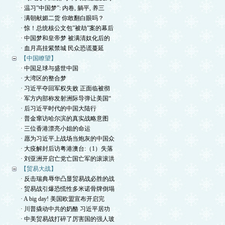
· 温习”中国梦”: 内卷, 躺平, 养三
· 满朝献媚二货 你敢翻白眼吗？
· 惊！总统核公文包”被劫”案的幕后
· 中国梦和皇帝梦 被满清奴化后的
· 血月高挂紫禁城 民众恐谎蔓延
【中国瞭望】
· 中国足球与盛世中国
· 大湾区的整合梦
· 习近平夺回军权失败 正面临被彻
· 军方内部称发射洲际导弹让美国“
· 后习近平时代的中国大陆行
· 普金窜访哈尔滨的真实战略意图
· 三位香港漂亮小姐的命运
· 愿为习近平上战场当炮灰的中国众
· 大疫解封后访粤港澳台:（1）失落
· 刘亚洲开启亡党亡国亡军的滚滚洪
【贸易大战】
· 反击瑞典辱华凸显贸易战必胜的战
· 贸易战引爆恐慌性多米诺骨牌倒塌
· A big day! 美国欧盟宣布开启完
· 川普撬动中共的奶酪 习近平居功
· 中美贸易战打碎了厉害国的强人玻