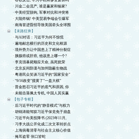
· 谷歌反击, 华为手机将惨变废铁吗
· 川金二会流产, 谁是赢家和输家?
· 中美经贸脱钩, 军事对抗和冲突将
· 大陆炸锅! 中美贸易争端会引爆军
· 南海冒进昏招导致美国牵头全球围
【末路狂奔】
· 与AI对话：习近平为何不惊慌
· 遍地献忠横行的历史和文化根源
· 境外势力让中国患上了精神分裂症
· 胰腺癌或肝癌, 他该患上哪一个?
· 李克强暴毙顺应天命, 虽死犹荣
· 北京反间防谍与加州隐蔽生物战
· 粤港民众笑谈习近平的“国家安全”
· “9/16政变”搅黄了”一盘大棋”
· 普金怒召习近平的底气和原因, 你
· 未能击落佩太专机, 中国人其实赢
【包子专柜】
· 后习近平时代的“静音模式”与权力
· 胡锦涛能驾驭习近平保党免于崩盘
· 习近平向美投降书 (2023年11月,
· 习李大战公开化成二次文革转折点
· 上海病毒清零与社会主义核心价值
· 掩耳盗零 张口皆蛇