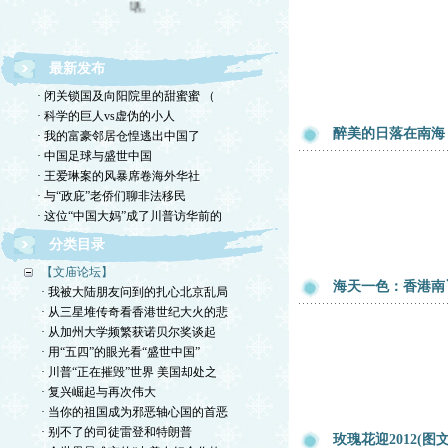
最新发布
· 闭关锁国及向阳院里的甜蜜蜜 （
· 科学的巨人vs虚伪的小人
醉美的日落在南海
· 我的富豪邻居仓惶逃出中国了
· 中国足球与盛世中国
· 王爱琳案的风暴席卷海外华社
· 与“政庇”老侨们聊非法移民
· 这位“中国大妈”成了川普访华前的
分类目录
【文庙论坛】
海天一色：香港南
· 我被大陆朋友问到的扎心北京乱局
· 从三星堆传奇看香港世纪大火的悲
· 从加州大学频繁获诺贝尔奖谈起
· 用“五四”的眼光看“盛世中国”
· 川普“正在摧毁”世界 美国却处之
· 复兴崛起与再次伟大
· 当你的祖国成为邪恶轴心国的首恶
· 别不了的司徒雷登和特朗普
玫瑰花迎2012(图文