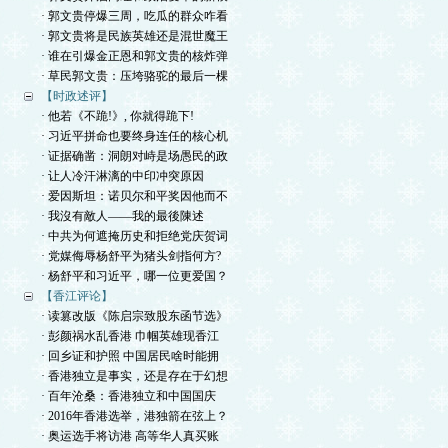
· 郭文贵停爆三周，吃瓜的群众咋看
· 郭文贵将是民族英雄还是混世魔王
· 谁在引爆金正恩和郭文贵的核炸弹
· 草民郭文贵：压垮骆驼的最后一棵
【时政述评】
· 他若《不跪!》, 你就得跪下!
· 习近平拼命也要终身连任的核心机
· 证据确凿：洞朗对峙是场愚民的政
· 让人冷汗淋漓的中印冲突原因
· 爱因斯坦：诺贝尔和平奖因他而不
· 我沒有敵人——我的最後陳述
· 中共为何遮掩历史和拒绝党庆贺词
· 党媒侮辱杨舒平为猪头剑指何方?
· 杨舒平和习近平，哪一位更爱国？
【香江评论】
· 读篡改版《陈启宗致股东函节选》
· 彭颜祸水乱香港 巾帼英雄现香江
· 回乡证和护照 中国居民啥时能拥
· 香港独立是事实，还是存在于幻想
· 百年沧桑：香港独立和中国国庆
· 2016年香港选举，港独箭在弦上？
· 奥运选手将访港 高等华人真买账