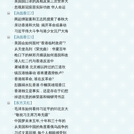
· 美国脱口罩的真相及第三次世界大
· 忽视新冠疫苗实际功效 华人命运
【决战香江2】
· 两起绑架案和王志民搅黄了春秋大
· 亲访香港和大陆: 揭开革命或暴动
· 习近平伟大斗争与港少女沉尸大海
【决战香江1】
· 美国会如何面对“香港临时政府”?
· 从天使岛到《荣光曲》: 华夏百年
· 枪口下的林郑月娥该如何逃脱和改
· 港人红二代与香港反送中
· 屠城香港 北京难以跨过的三道坎
· 镇压港独暴动 谁将遭遇滑铁卢?
· 香港闹革命, 谁在反革命?
· 彭颜祸水乱香港 巾帼英雄现香江
· 香港独立是事实，还是存在于幻想
· 掉进坑里的林荣基和铜锣湾书店
【东方又红】
· 毛泽东如何看待习近平的93北京大
· “敬祝习主席万寿无疆”
· 中国梦未来五年,十年和三十年的
· 从美国和中国的角度看俄乌战争的
· 习式文革回潮, 每个人都能感受到