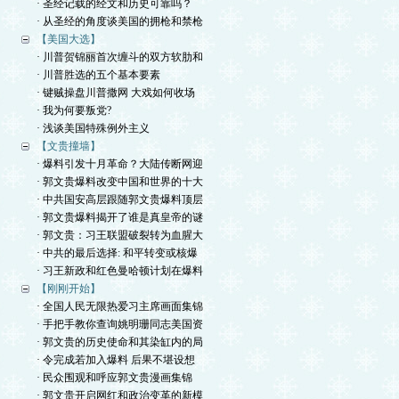
· 圣经记载的经文和历史可靠吗？
· 从圣经的角度谈美国的拥枪和禁枪
【美国大选】
· 川普贺锦丽首次缠斗的双方软肋和
· 川普胜选的五个基本要素
· 键贼操盘川普撒网 大戏如何收场
· 我为何要叛党?
· 浅谈美国特殊例外主义
【文贵撞墙】
· 爆料引发十月革命？大陆传断网迎
· 郭文贵爆料改变中国和世界的十大
· 中共国安高层跟随郭文贵爆料顶层
· 郭文贵爆料揭开了谁是真皇帝的谜
· 郭文贵：习王联盟破裂转为血腥大
· 中共的最后选择: 和平转变或核爆
· 习王新政和红色曼哈顿计划在爆料
【刚刚开始】
· 全国人民无限热爱习主席画面集锦
· 手把手教你查询姚明珊同志美国资
· 郭文贵的历史使命和其染缸内的局
· 令完成若加入爆料 后果不堪设想
· 民众围观和呼应郭文贵漫画集锦
· 郭文贵开启网红和政治变革的新模