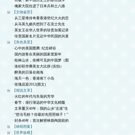
· 转载：新中国历史上的那些战争
· 俺家大院住进了日本兵和土八路
【文物鉴赏】
· 从三星堆传奇看香港世纪大火的悲
· 从马英九媚共想到了石克士先生
· 英女王在华人世界的珍贵加冕记录
· 珍贵国家名片见证中华民国的兴衰
【美色美景】
· 心中的美国图腾: 纪念碑谷
· 国内游客在美丽的国家度新年
· 桂林山水，依稀可见的中国梦（图
· 洛杉矶华裔美女大比拼 (实拍）
· 醉美的日落在南海
· 海天一色：香港南丫小岛
· 玫瑰花迎2012(图文)
【细说文革】
· 火红的年代与失落的芳华
· 春节：渐行渐远的中华文化精髓
· 文革覆灭40年：我的山乡“左派”生
· “想当毛粉？你最好先照照镜子！”
· 封杀40年：首次解密林彪殉国前的
【林昭档案】
【世界纵横】