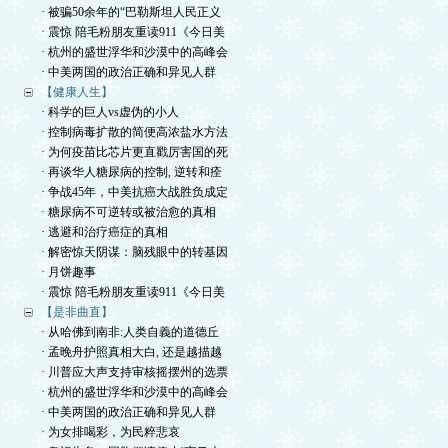
· 被骗50余年的“巴勒斯坦人民正义
· 震惊 陪毛粉朋友重读911《今日美
· 杭州的盛世浮华和沙漠中的高峰会
· 中美两国的政治正确和异见人群
【健康人生】
· 科学的巨人vs虚伪的小人
· 控制病毒扩散的简便高浓盐水方法
· 为何疫苗比芯片更直戳厉害国的死
· 再谈华人糖尿病的控制, 逆转和痊
· 争战45年，中美抗癌大战胜负成定
· 糖尿病不可逆转或被治愈的真相
· 逃避和治疗癌症的真相
· 解密惊天阴谋：脑残眼中的转基因
· 月饼趣事
· 震惊 陪毛粉朋友重读911《今日美
【是非曲直】
· 从哈佛到南非:人类自義的道德丘
· 孟晚舟护照真相大白, 还是越描越
· 川普应大声支持审核摇摆州的选票
· 杭州的盛世浮华和沙漠中的高峰会
· 中美两国的政治正确和异见人群
· 为女排喝彩，为民粹悲哀