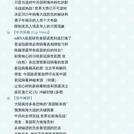
· 川普当选对中共国和海外粉红的影
· 冷战或热战? 世界大势已不可逆转
· 决定2021年病毒大战胜负的秘诀和
· 庚子年揭示的人类十大奇葩
· 限制党员入境及华人的川黑现象
【中共病毒 (Ccp Virus)】
· mRNA疫苗研究者获诺奖到底打痛了
· 普金陷困境必用病毒真相绑架习和
· 陈薇泄露早有疫苗的目的何在?
· 刻骨铭心的16张新冠身世彩图 张
· 《自然》杂志泄密新冠病毒的发源
· 新冠病毒最高机密: 北京早有解药
· 突发: 中国政府紧急呼吁在美中国
· 新冠病毒神秘来源 （转载）
· 让党心碎的新病毒制造和泄露演义
· 疫区逃亡记 (3): 冲破封锁 (多图
【美中摊牌】
· 大陆疯传多条恐怖的“美国斩杀线”
· 预测南海大战的关键因素
· 中共向全球宣战 世界在南海应战!
· 突发：美国军方南海亮剑
· 从胡锡进的无奈看党国的悲哀