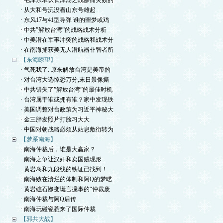
· 毛泽东承认长津湖之战惨痛失败的
· 从大和号沉没看山东号雄起
· 东风17与41型导弹 谁的噩梦或鸡
· 中共”解放台湾”的战略战术分析
· 中美潜在军事冲突的战略和战术分
· 在南海捕获美无人潜航器非智者所
【东海瞭望】
· 气死我了: 原来解放台湾是美帝的
· 对台湾大选惊恐万分,末日景像撕
· 中共错失了”解放台湾”的最佳时机
· 台湾属于谁或拥有谁？家中发现铁
· 美国调整对台政策为习近平神秘大
· 金三胖发照片打脸习大大
· 中国对朝战略必须从姑息敷衍转为
【梦系南海】
· 南海仲裁后，谁是大赢家？
· 南海之争让汉奸和卖国贼现形
· 黄岩岛和九段线的铁证已找到！
· 南海败在溃烂的体制和阿Q的梦呓
· 黄岩礁石惨变谎言搅事的“仲裁废
· 南海仲裁与阿Q后传
· 南海玩碰瓷惹来了国际仲裁
【郭共大战】