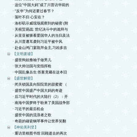
· 这位“中国大妈”成了川普访华前的
· “反华”为何还要过春节？
· 落叶不归 心安在？
· 洛杉矶示威现场观察到的秘密 (附
· 关税贸易战: 世纪决斗中的诡辩与
· 从亚亚被驱看爱国华人的当归及法
· 从川普遭耳袭到习近平被中风
· 赴金山鸿门宴跪拜金主,习凶多吉
【文明废墟】
· 盛世狗娃撸袖子做男儿
· 张大帅治国与党指挥枪
· 中国乱像丛生:答案竟藏在这本旧
【盛世解密】
· 闭关锁国及向阳院里的甜蜜蜜 （
· 盛世中国盛产中国大妈的奇迹
· 后习近平时代的大陆行（2）：开
· 南海中国梦终于盼来了美国战争部
· 习近平的最后机会
· 盛世中国的流浪者之歌
· 奇葩的碰瓷钢琴事件让世界笑翻
【神佑美利坚】
· 重访里根图书馆 回顾逝去的再次