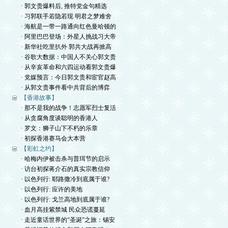
· 郭文贵爆料后, 推特党金句精选
· 习郭联手若隐若现 明君之梦难舍
· 海航是一带一路通向红色曼哈顿的
· 阿里巴巴登场：外星人挑战习大帝
· 新华社吃里扒外 郭共大战再掀高
· 谷歌大数据：中国人不关心郭文贵
· 从辛亥革命和六四运动看郭文贵爆
· 党媒预言：今日郭文贵和宦官赵高
· 从郭文贵事件看中共背后的博弈
【香港故事】
· 那不是我的战争！志愿军烈士复活
· 从贪腐角度谈聪明的香港人
· 罗文：狮子山下不朽的乐章
· 初探香港赛马会大本营
【彩虹之约】
· 哈梅内伊被击杀与普珥节的启示
· 访台初探蒋介石的真实宗教信仰
· 以色列行: 耶路撒冷到底属于谁?
· 以色列行: 应许的美地
· 以色列行: 戈兰高地到底属于谁?
· 血月高挂紫禁城 民众恐谎蔓延
· 走近童话世界的“圣诞”之旅：锡安