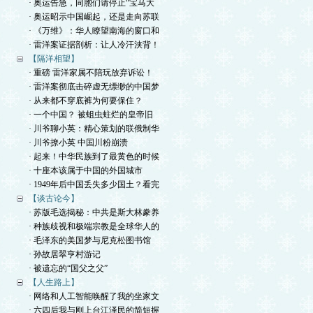
· 奥运告急，同胞们请停止“宝马大
· 奥运昭示中国崛起，还是走向苏联
· 《万维》：华人瞭望南海的窗口和
· 雷洋案证据剖析：让人冷汗浃背！
【隔洋相望】
· 重磅 雷洋家属不陪玩放弃诉讼！
· 雷洋案彻底击碎虚无缥缈的中国梦
· 从来都不穿底裤为何要保住？
· 一个中国？ 被蛆虫蛀烂的皇帝旧
· 川爷聊小英：精心策划的联俄制华
· 川爷撩小英 中国川粉崩溃
· 起来！中华民族到了最黄色的时候
· 十座本该属于中国的外国城市
· 1949年后中国丢失多少国土？看完
【谈古论今】
· 苏版毛选揭秘：中共是斯大林豢养
· 种族歧视和极端宗教是全球华人的
· 毛泽东的美国梦与尼克松图书馆
· 孙故居翠亨村游记
· 被遗忘的“国父之父”
【人生路上】
· 网络和人工智能唤醒了我的坐家文
· 六四后我与刚上台江泽民的简短握