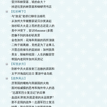
· 雷洋和林荣基，谁的命大？
· 掉进坑里的林荣基和铜锣湾书店
【红杉树下】
· 与“政庇”老侨们聊非法移民
· 从加州大学频繁获诺贝尔奖谈起
· 洛杉矶大火是上苍的意志还是人的
· 美中冲突下，首访Manzanar (多图
· 想像不到的洛杉矶美景
· 金色加州：花海和美丽的四所顶级
· 二狗子闹离婚，竟然是为了这事儿
· 川普总统催生的蓝娃娃：加州脱美
· 美女，辣椒和祖国：人生的酸甜苦
· 帮国内老同学加州买房记
【军营岁月】
· 剖析中共火箭发射三连败的原因和
· 太平洋海战纪念日 重游中途岛航
【战争风云】
· 厉害国的嘴炮与美丽国的火炮
· 面对核威慑的思考和海外华人的选
· “志愿军烈士复活记”的后事
· 血战长津湖,到底是谁的永远噩梦?
· 那不是我的战争！志愿军烈士复活