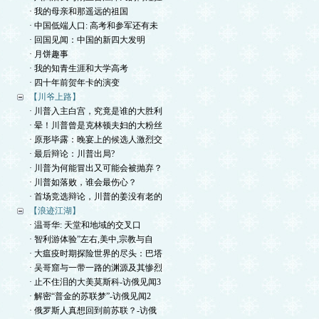
· 我的母亲和那遥远的祖国
· 中国低端人口: 高考和参军还有未
· 回国见闻：中国的新四大发明
· 月饼趣事
· 我的知青生涯和大学高考
· 四十年前贺年卡的演变
【川爷上路】
· 川普入主白宫，究竟是谁的大胜利
· 晕！川普曾是克林顿夫妇的大粉丝
· 原形毕露：晚宴上的候选人激烈交
· 最后辩论：川普出局?
· 川普为何能冒出又可能会被抛弃？
· 川普如落败，谁会最伤心？
· 首场竞选辩论，川普的姜没有老的
【浪迹江湖】
· 温哥华: 天堂和地域的交叉口
· 智利游体验”左右,美中,宗教与自
· 大瘟疫时期探险世界的尽头：巴塔
· 吴哥窟与一带一路的渊源及其惨烈
· 止不住泪的大美莫斯科-访俄见闻3
· 解密“普金的苏联梦”-访俄见闻2
· 俄罗斯人真想回到前苏联？-访俄