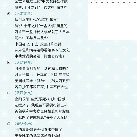
· 全世界最难忘的“中美友好合作故
· 解密: 千年之计“一盘大棋”崩盘的
【大陆文革】
· 后习近平时代的北京“谣言”
· 解密: 千年之计“一盘大棋”崩盘的
· 习近平一盘神秘大棋成就了大日本
· 润出中国与反共反华
· 中国会“好下去”的选择和出路
· 从麻雀和病毒清零看纳粹专制文化
· 中共党员的命运（附生存指南）
【庆封包帝】
· 习能看懂川普的一盘神秘大棋吗?
· 习近平借毛尸还魂的2024新年展望
· 美国核武器上膛与中共20大习政变
· 若习抄了邓和江家, 中国不伟大也
【武汉肺炎】
· 应阳尽阳, 应死尽死-习贼中国梦
· 证据来了, 我现在不需要打第三针
· 首部探究中共病毒疫情真相的紀錄
· 一张图了解或感恩”海外华人互助
【美华论坛】
· 我的富豪邻居仓惶逃出中国了
· 王爱琳案的风暴席卷海外华社