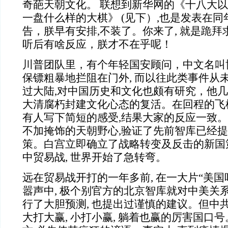
奇葩天朝文化。 联想到新华网的《十八大
一盘什么样的大棋》 (见下）,也是发表在
告，朕早有安排,不装了。你来了, 就是跪
听后有啥反应，朕才不在乎呢！
川普团队里，有个年轻国安顾问，中文名叫
保镖粗暴地拦阻在门外, 而以往此类事件从
过大陆,对中国历史和文化也颇有研究，他
大清腐朽封建文化心态的复活。在回程的飞机
有人写下简短的感受,结果大家的反应一致
不加掩饰的天朝野心,验证了先前智库已经
策。白宫立即确立了战略转变及反击的新国
中贸易战, 世界开始了急转弯。
远在贸易战开打的一年多前, 在一大片“美国
嚣声中, 极个别官方的北京智库就对中美关系
行了大胆预测, 也提出过谨慎的建议。但中共
大打大赢, 小打小赢, 躺着也赢的厉害国口