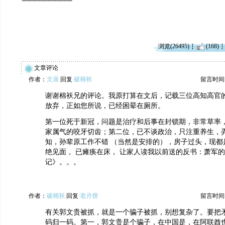
浏览(26495)
(168)
文章评论
作者：
文庙
回复
破棉袄
留言时间：20
谢谢棉袄兄的评论。我原打算在文后，记载三位高知高官的
放弃，正如您所说，已经困晕在厕所。
第一位死于新冠，问题是治疗和后事在封锁期，非常草率
家属气的咬牙切齿；第二位，已不谈政治，只注重养生，
知，孙辈原工作不错 （当然是安排的），房子过头，现都
绝见面， 已瘫痪在床， 让家人读我以前送的反书：萧军
记》。。。
作者：
破棉袄
回复
老月饼
留言时间：20
有关郭文贵被抓，就是一个骗子被抓，别想复杂了。要把
码归一码。第一，郭文贵是个骗子，在中国是，在阿联酋