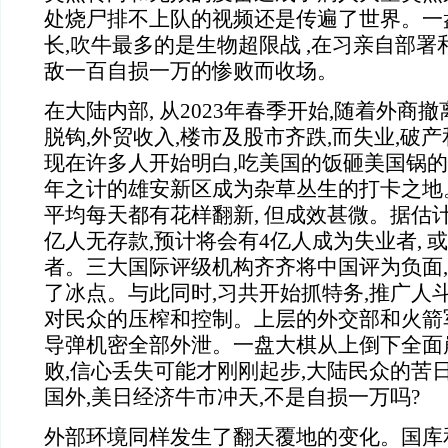
处烧尸排不上队的视频还是传遍了世界。一
长,吹牛最多的是生物超限战 ,在习亲自部署
敌一百自损一万的惨败而收场。
在大陆内部, 从2023年春季开始,随着外商
脱钩,外贸收入,楼市及股市齐跌,而失业,破
现在许多人开始明白,吃美国的饭砸美国锅
年之计的雄安新区成为杂草丛生的打卡之地
平均每天都有花样翻新, 但成效甚微。据估计
亿人无存款,预计将会有4亿人成为失业者, 
者。三大国际评级机构齐齐将中国评为负面,
了冰点。与此同时,习共开始抓特务,推广人斗
对民众的压榨和控制。上层的外交部和火箭
导弹机密全部外泄。一盘大棋从上倒下全面
败,信心丢失可能才刚刚起步,大陆民众的苦
国外,美日经济牛市冲天,不是自损一万吗?
外部环境同样发生了翻天覆地的变化。国库