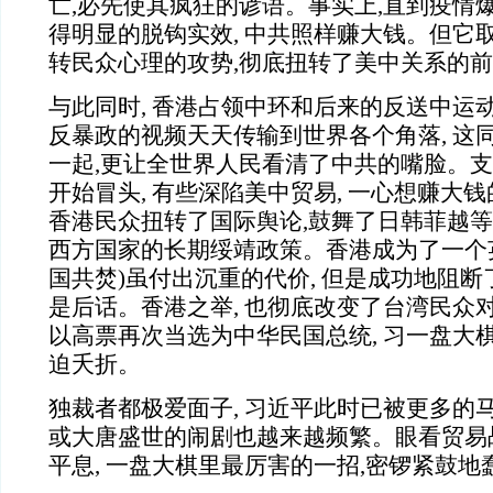
亡,必先使其疯狂的谚语。事实上,直到疫情爆
得明显的脱钩实效, 中共照样赚大钱。但它
转民众心理的攻势,彻底扭转了美中关系的
与此同时, 香港占领中环和后来的反送中运
反暴政的视频天天传输到世界各个角落, 这
一起,更让全世界人民看清了中共的嘴脸。
开始冒头, 有些深陷美中贸易, 一心想赚大
香港民众扭转了国际舆论,鼓舞了日韩菲越等
西方国家的长期绥靖政策。香港成为了一个英
国共焚)虽付出沉重的代价, 但是成功地阻断
是后话。香港之举, 也彻底改变了台湾民众对
以高票再次当选为中华民国总统, 习一盘大
迫夭折。
独裁者都极爱面子, 习近平此时已被更多的
或大唐盛世的闹剧也越来越频繁。眼看贸易
平息, 一盘大棋里最厉害的一招,密锣紧鼓地