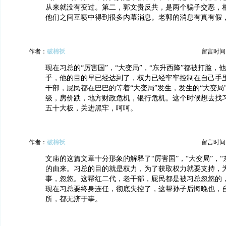
从来就没有变过。第二，郭文贵反共，是两个骗子交恶，
他们之间互喷中得到很多内幕消息。老郭的消息有真有假
作者：
破棉袄
留言时间：20
现在习总的“厉害国”，“大变局”，“东升西降”都被打脸，
乎，他的目的早已经达到了，权力已经牢牢控制在自己手
干部，屁民都在巴巴的等着“大变局”发生，发生的“大变局
级，房价跌，地方财政危机，银行危机。这个时候想去找
五十大板，关进黑牢，呵呵。
作者：
破棉袄
留言时间：20
文庙的这篇文章十分形象的解释了“厉害国”，“大变局”，“
的由来。习总的目的就是权力，为了获取权力就要支持，
事，忽悠。这帮红二代，老干部，屁民都是被习总忽悠的
现在习总要终身连任，彻底失控了，这帮孙子后悔晚也，
所，都无济于事。