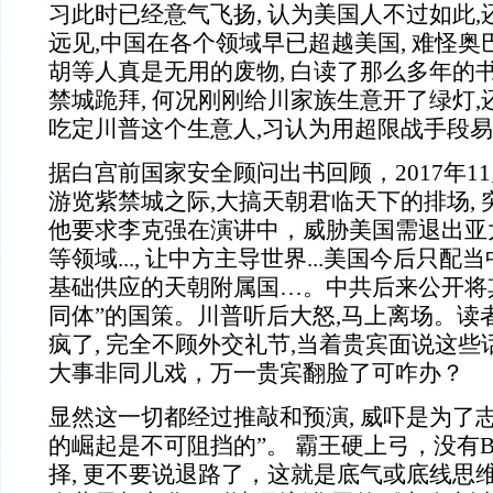
习此时已经意气飞扬, 认为美国人不过如此
远见,中国在各个领域早已超越美国, 难怪
胡等人真是无用的废物, 白读了那么多年的
禁城跪拜, 何况刚刚给川家族生意开了绿灯,
吃定川普这个生意人,习认为用超限战手段
据白宫前国家安全顾问出书回顾，2017年1
游览紫禁城之际,大搞天朝君临天下的排场,
他要求李克强在演讲中，威胁美国需退出亚太
等领域..., 让中方主导世界...美国今后只
基础供应的天朝附属国…。中共后来公开将
同体”的国策。川普听后大怒,马上离场。读者
疯了, 完全不顾外交礼节,当着贵宾面说这些
大事非同儿戏，万一贵宾翻脸了可咋办？
显然这一切都经过推敲和预演, 威吓是为了志
的崛起是不可阻挡的”。 霸王硬上弓，没有
择, 更不要说退路了，这就是底气或底线思维,