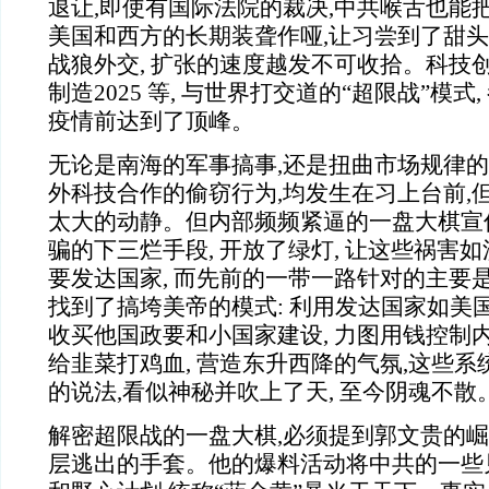
退让,即使有国际法院的裁决,中共喉舌也能
美国和西方的长期装聋作哑,让习尝到了甜头
战狼外交, 扩张的速度越发不可收拾。科技
制造2025 等, 与世界打交道的“超限战”模式,
疫情前达到了顶峰。
无论是南海的军事搞事,还是扭曲市场规律的
外科技合作的偷窃行为,均发生在习上台前,但
太大的动静。但内部频频紧逼的一盘大棋宣
骗的下三烂手段, 开放了绿灯, 让这些祸害
要发达国家, 而先前的一带一路针对的主要
找到了搞垮美帝的模式: 利用发达国家如美国
收买他国政要和小国家建设, 力图用钱控制内
给韭菜打鸡血, 营造东升西降的气氛,这些
的说法,看似神秘并吹上了天, 至今阴魂不散
解密超限战的一盘大棋,必须提到郭文贵的
层逃出的手套。他的爆料活动将中共的一些