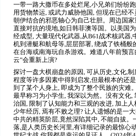
一带一路大撒币在多处烂尾,小兄弟们纷纷
用货物禁运, 或武力威胁他国, 但现在已经不
朝伊结合的邪恶轴心为自己壮胆。周边国家
直接对抗的境地,如日韩菲澳等国。以美国
经成型, 大量现代化武器,从B61战术核武器
机到潜艇和航母等,层层部署, 绕成了铁桶般
在台海或南海玩自杀游戏。难道八年前预言
云”会重新上演?
探讨一盘大棋崩盘的原因, 可从历史,文化,
程度等许多因素中得到启发,但最根本的还是
到了某个人身上, 即成为了整个民族的灾难
最早称习为小学生, 我深以为然。没有文化,
治国, 限制了认知能力和三观的改进, 加上
少年经历, 焉有不败之理? 让人遗憾的是一大
中共的精英阶层,竟然深陷其中, 不能自拔
落,是人类历史长河里,有详细记录的最惊心
世纪大战,你我都是幸运的见证人。(2024年4