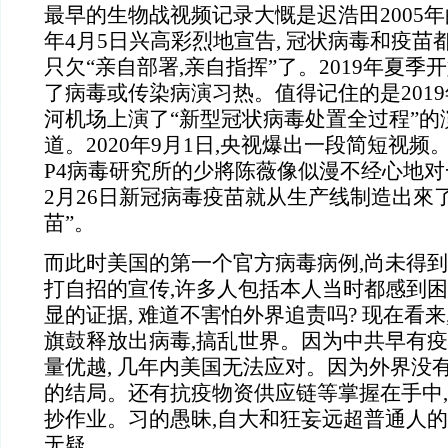
最早的生物战视频记录大慨是迟浩田2005年
年4月5日兴高彩烈地宣告, 冠状病毒和疫苗
只欠“亲自部署,亲自指挥”了。2019年夏季
了病毒或传染病演习热。值得记住的是2019年
河机场上演了“新型冠状病毒处置全过程”的
道。2020年9月1日,央视爆出一段简短视
P4病毒研究所的少將陈薇像似漫不经心地
2月26日新冠病毒疫苗就从生产线制造出來了
苗”。
而此时美国的第一个官方病毒病例,尚未得
打自招的宣传,许多人包括本人当时都感到
显的证据, 难道不害怕外界追责吗? 现在看来
旗鼓释放出病毒,搞乱世界。因为中共早有疫
量优越, 几年内美国无法应对。因为外界没
的结局。还有抗疫物资供应链等掌握在手中,
抄作业。习的愚昧,自大和狂妄远超普通人的
无疑。