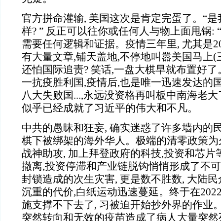
官方拼命灌输, 美国这次是肯定完蛋了。“是
样? ” 反正可以往你或任何人与物上面甩锅: “就
需要任何逻辑和证据。疫情三年里, 尤其是20
有大量文章,铺天盖地,不停地叫嚣美国马上(
还怕国际追责? 笑话,一盘大棋早就布置好
一抗疫胜利国,疫情后,也是唯一迅速发达的
八大失败国...,永远没资格再叫板中南海老
似乎已经成就了习近平的伟大和不凡。
中共的愚昧和狂妄, 确实迷惑了许多墙内的
棋下被绑架的海外华人。极端的清零政策为
战神助攻, 加上拜登政府的科技,投资和芯片
撤离,投资停滞和产业链脱钩悄悄形成了不
封锁造成的次生灾害, 更是数不胜数, 大陆
沉重的代价,白纸运动迅速蔓延。终于在2022
施支撑不下去了, 习被迫开始抄外界的作业
突然转向和无效的疫苗造成了病人大量突然死亡