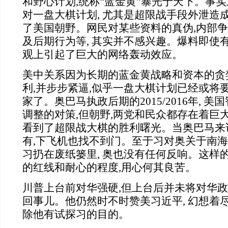
和野心计划,统称“蓝金黄”暴光于天下。事实
对一盘大棋计划, 尤其是超限战手段外泄造成
了美国朝野。网民对某些资料的真伪,内部
及后期行为等, 其实并不感兴趣。爆料即使有
观上引起了巨大的网络轰动效应。
美中关系因为长期的蓝金黄战略和资本的贪
利,并步步紧逼,似乎一盘大棋计划已经或将
家了。奥巴马执政后期的2015/2016年, 
调整的对策,但朝野,两党和民众都存在着巨大
看到了超限战大棋的胜利曙光。当奥巴马来访
有,下飞机也找不到门。至于习对奥关于南海
习扔在废纸篓里, 奥也没有任何反响。这样
的红线和耐心的程度,用心何其良苦。
川普上台前对华强硬,但上台后并未将对华政
回事儿。他仍然时不时赞美习近平, 幻想着尽
除他有试探习的目的。