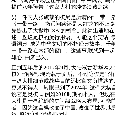
和 《南海仲裁会让中国再陷 “甲午风云”吗?
提前八年预告了这盘大棋的凄惨溃败之路。
另一件习大张旗鼓的棋局是所谓的“一带一路”
《一带一路： 撒币问路还是大红龙的不归路
先提出了大撒币 (SB)的概念。此词迅速地在
述一盘烂尾棋的流行用语。可能这个笑话, 
语词典, 成为中华文明的不朽经典故事。千
一带一路在内部的窗口。这些事,联想到一起
雄心, 由来已久。
直到五年后的2017年9月, 大陆喉舌新华
棋》“解密”, 现附载于文后。不过这仅是官样
一盘大棋细节或战略目的远比官文所描述的, 
更见不得人。转眼已到了2024年, 这个大棋
说它是臭棋..., 例如2016时期的本人。但现
大棋是一盘绝妙的史诗级战略大布局, 可能
者。因为这盘棋改变了中国, 改变了世界,
运, 值得详细记载和探讨。