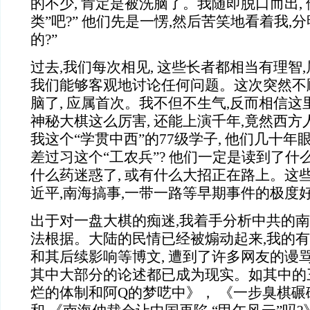
的不少, 肯定是被洗脑了。我随即脱口而出,
类”吧?” 他们先是一愣,然后苦笑地看着我,
的?”
过去,我们每次相见, 这些长者都相当有理智
我们能够客观地讨论任何问题。这次突然不
脑了, 应属首次。我不但不生气,反而相信
神秘大棋这么厉害, 还能上演千年,竟然西方
我这个“学贯中西”的77级学子, 他们几十年眼
差过习这个“工农兵”? 他们一定是读到了什
什么药迷惑了, 或有什么大招正在路上。这
近平,南海搞事,一带一路等早期事件的极度
出于对一盘大棋的痴迷,我着手分析中共的
法根据。大陆的民情已经被煽动起来,我的
和其后续影响等博文, 遭到了许多网友的谩
其中大部分的论述都已成为现实。如其中的三
烂的体制和阿Q的梦呓中》， 《一步臭棋