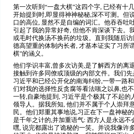
第一次听到“一盘大棋”这四个字, 已经有十
开始提到时,即显得神神秘秘,深不可测。但
口的高位, 显然不是自编的词汇。他吞吞吐吐
引起了我的异常好奇, 但他不肯深谈下去。
或毛时代换汤不换药的垃圾。直到我随后访问
德高望重的体制内长者, 才基本证实了习所谓
棋”的涵义。
他们学识丰富,曾多次访美,是了解西方的离退
接触到许多同僚或顶级的内部文件。我们先
习近平和已经公开化的南海纠纷,一带一路
们对我的选择性反贪腐等看法嗤之以鼻,也
一转,自豪地提到, 习近平是个极其了不起的
领导人。据我所知, 他们并不属于个人崇拜
民。他们郑重其事地说,习正在下一盘神秘的
是千年之计的,并加重语气: 西方人是永远不
嘿, 说完都露出了诡秘的一笑。并说我像许