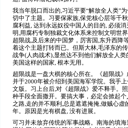
我当年脱口而出的,习近平要“解放全人类”为
切中了主题。习要保家族,保党核心层等千
腐利益, 达到永远奴役中国人的目的, 必须消
明,用腐朽专制独裁文化体系来控制文明世界
超限战,及后来的中国梦，厉害国,东升西降等
着这个主题打转而已。但斯大林,毛泽东的
战争(人肉战术),显然达不到他们解放全人类
美国这样的国家, 根本无用。
超限战是一盘大棋的核心所在。《超限战》
并于2000年被介绍到美国海军学院。我手上
文版。习上台后,对《超限战》爱不释手。照
种手段全面撒开。要搞大事，必定会掀起个
之路,走的并不顺利,总是遮遮掩掩,做贼心虚
年。原因是光有棋盘, 没有进展。
可习并未放弃传统的军事战略。南海的填海