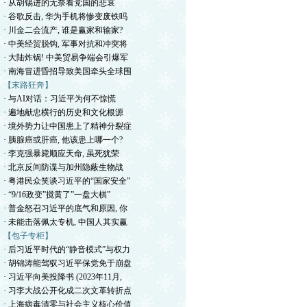
· 从胡锡进的无奈看党国的悲哀
· 谷歌反击, 华为手机将惨变废铁吗
· 川金二会流产, 谁是赢家和输家?
· 中美经贸脱钩, 军事对抗和冲突将
· 大陆炸锅! 中美贸易争端会引爆军
· 南海冒进昏招导致美国牵头全球围
【末路狂奔】
· 与AI对话：习近平为何不惊慌
· 遍地献忠横行的历史和文化根源
· 境外势力让中国患上了精神分裂症
· 胰腺癌或肝癌, 他该患上哪一个?
· 李克强暴毙顺应天命, 虽死犹荣
· 北京反间防谍与加州隐蔽生物战
· 粤港民众笑谈习近平的“国家安全”
· “9/16政变”搅黄了”一盘大棋”
· 普金怒召习近平的底气和原因, 你
· 未能击落佩太专机, 中国人其实赢
【包子专柜】
· 后习近平时代的“静音模式”与权力
· 胡锦涛能驾驭习近平保党免于崩盘
· 习近平向美投降书 (2023年11月,
· 习李大战公开化成二次文革转折点
· 上海病毒清零与社会主义核心价值