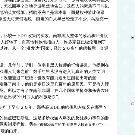
，怎么回事？当地导游坦然地告知，这些人的素质不同与以
地的英文报纸，招聘不完全是靠本事，而是按种族比例录
。导游无可奈何地说，能走的白人早已经走了不少。马斯克一
，比较一下DEI政策的实效。南非黑人整体的政治和经济状
分人好转了，而其他种族包括白人，许多家庭已经沦落到了
以往。从一个“准发达”国家，经过２０多年的瞎折腾，倒退
话。几年前，听到一位南非黑人牧师的忏悔讲道。他提到在
欧洲人到来之前，数千年里从没有进入到真正的人类文明：
；没能盖过二层楼；也没有能力造出过能驶出海的船
发展了南非，他们是定居这里几百年的原居民。可是有人硬
场。所以才有了在南部非洲，在几个国家里抢夺和杀害农庄
非正出现“针对白人的种族屠杀”。
进行了至少２０年。那些高谈DEI的哈佛和左媒又在哪里？
的焦点巴勒斯坦。这是多所校园内爆发的反犹暴力事件的源
隔离制度样板。我在<
> 一
被骗50余年的“巴勒斯坦人民正义事业”
离墙的由来。