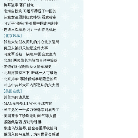
· 掩耳盗零 张口皆蛇
· 南海自挖坑 习近平葬送了中国的
· 从妓女请愿到红女捧场 看袁称帝
· 习近平”修宪”将引爆中国走向剧变
· 连遭三次羞辱 习近平面临危机还
【北京风暴】
· 我被大陆朋友问到的扎心北京乱局
· 何卫东被抓只能是这件大事
· 习家军若被一锅端,中国会发生内
· 悲哀! 两位防长为解放台湾中箭落
· 老炮们闲侃翻墙及火箭军秘史
· 北戴河僵持不下, 唯此一人可破危
· 北京排华: 驱除低端暴动隐患的终
· 冲击中共19大和内部恶斗的六大因
【美国在线】
· 川普为何遭忌恨
· MAGA的领土野心和全球布局
· 民主党的一千多万张选票到底去了
· 美国迎来了珍珠港时刻:气球入侵
· 紧随佩洛西 探访珍珠港
· 惨遭乌战羞辱, 普金会重手收拾习
· 俄国入侵乌克兰，为何世界会感谢