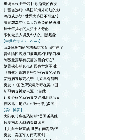
· 重访里根图书馆 回顾逝去的再次
· 川普当选对中共国和海外粉红的影
· 冷战或热战? 世界大势已不可逆转
· 决定2021年病毒大战胜负的秘诀和
· 庚子年揭示的人类十大奇葩
· 限制党员入境及华人的川黑现象
【中共病毒 (Ccp Virus)】
· mRNA疫苗研究者获诺奖到底打痛了
· 普金陷困境必用病毒真相绑架习和
· 陈薇泄露早有疫苗的目的何在?
· 刻骨铭心的16张新冠身世彩图 张
· 《自然》杂志泄密新冠病毒的发源
· 新冠病毒最高机密: 北京早有解药
· 突发: 中国政府紧急呼吁在美中国
· 新冠病毒神秘来源 （转载）
· 让党心碎的新病毒制造和泄露演义
· 疫区逃亡记 (3): 冲破封锁 (多图
【美中摊牌】
· 大陆疯传多条恐怖的“美国斩杀线”
· 预测南海大战的关键因素
· 中共向全球宣战 世界在南海应战!
· 突发：美国军方南海亮剑