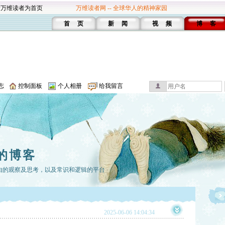
设万维读者为首页
万维读者网 -- 全球华人的精神家园
首 页
新 闻
视 频
博 客
志
控制面板
个人相册
给我留言
的博客
由的观察及思考，以及常识和逻辑的平台
2025-06-06 14:04:34