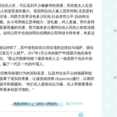
阿拉伯人区，可以见到不少极豪华的房屋，而在犹太人定居
伯人的贫富差距极大。底层阿拉伯人被上层所控制,尤其是利
区域，同西方世界没有多少区别,社会讲究公平,自由和法
视。从小培养独立思考能力，讲礼貌，对人真诚。而许多阿
是最普遍的功课。西方媒体多注重阿拉伯人区的人权状况报
。这些公民中也包括阿拉伯裔的公民和绿卡持有者，有多达
人地位好转了，其中就包括在白宫扯谎的总统拉马福萨。据估
.5亿美元个人财产。2017年2月公布的财产申报显示他在南非
2位。”那么巴勒斯坦呢？最富有的人之一就是那个包头巾的
身，骗了一代又一代的中国人。
和宗教等歧视行为的深刻反思，以及对社会不公的揭露和批
了现实的考量，让虚伪或伪善 (hypocrisy)盛行，以期符
驳斥和揭露的。“你们在人面前自以为義，但上帝能看透你
帝看来却是可憎的。”
浏览(6006)
(261)
评论(9)
发表评论