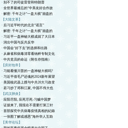
· 别不了的司徒雷登和特朗普
· 全世界最难忘的“中美友好合作故
· 解密: 千年之计“一盘大棋”崩盘的
【大陆文革】
· 后习近平时代的北京“谣言”
· 解密: 千年之计“一盘大棋”崩盘的
· 习近平一盘神秘大棋成就了大日本
· 润出中国与反共反华
· 中国会“好下去”的选择和出路
· 从麻雀和病毒清零看纳粹专制文化
· 中共党员的命运（附生存指南）
【庆封包帝】
· 习能看懂川普的一盘神秘大棋吗?
· 习近平借毛尸还魂的2024新年展望
· 美国核武器上膛与中共20大习政变
· 若习抄了邓和江家, 中国不伟大也
【武汉肺炎】
· 应阳尽阳, 应死尽死-习贼中国梦
· 证据来了, 我现在不需要打第三针
· 首部探究中共病毒疫情真相的紀錄
· 一张图了解或感恩”海外华人互助
【美华论坛】