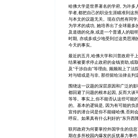
哈佛大学是世界著名的学府, 为许多
学者,都把自己的职业生涯瞄准到这所
与本文的议题无关。现在仍然有同学,
为学术的成功, 她培养出了全球最
及道德的化身,或是一个普通人的聪明
时期, 亦或多或少地受到过这类思潮
今天的事实。
最近的五月,哈佛大学和川普政府干上
结果被要求停止政府的金钱资助,或取
及“干涉自由”等理由, 频频闹上了
对与错或是与非, 那些留给法律去判
围绕这一议题的深层原因和广泛的影
都回避了问题的根本起因, 反而大谈可
等等。事实上,你不能否认这些可能的
的。基本的逻辑是, 因为有可能的负
宣传的潜台词是你不能碰哈佛,否则会
呼应。如果真有什么利好的“东升西降”
联邦政府为何要掌控外国学生的信息?
期在多所校园内爆发的反犹暴力事件