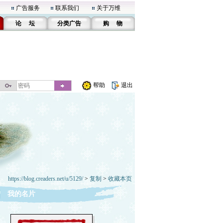
广告服务
联系我们
关于万维
论 坛
分类广告
购 物
帮助
退出
https://blog.creaders.net/u/5129/
>
复制
>
收藏本页
我的名片