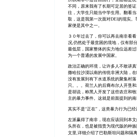
不同，原来我有了长期可定居的签证
往，大学生只能当中学生用。翻看当
取，这是我第一次面对DEI的现实
家便是其中之一。
３０年过去了，你可以再去南非看看
况,仍然处于最贫困的境地，仅有部
最低层，国家整体的实力地位远差过
为一个普通的发展中国家。
政治正确的环境，让许多人不敢讲真
撒哈拉沙漠以南的传统非洲大陆，在
没有发展到有下水道系统的聚集村落
只。。。荷兰人的后裔布尔人开垦和
是胡说，称黑人开发了这些农庄和牧
主的暴力事件。这就是前面提到的南
其实不是“正在”，这类暴力行为已经
左派赢得了南非，现在应该回到本文
头所在，也是被指责为现代版的种族
文里,详细介绍了巴勒斯坦问题和隔