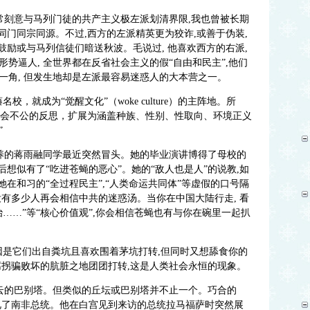
常刻意与马列门徒的共产主义极左派划清界限,我也曾被长期
谓同门同宗同源。不过,西方的左派精英更为狡诈,或善于伪装,
,鼓励或与马列信徒们暗送秋波。毛说过, 他喜欢西方的右派,
势逼人, 全世界都在反省社会主义的假“自由和民主”,他们
一角, 但发生地却是左派最容易迷惑人的大本营之一。
，就成为“觉醒文化”（woke culture）的主阵地。所
与社会不公的反思，扩展为涵盖种族、性别、性取向、环境正义
”
培养的蒋雨融同学最近突然冒头。她的毕业演讲博得了母校的
后想似有了“吃进苍蝇的恶心”。她的“敌人也是人”的说教,如
她在和习的“全过程民主”,“人类命运共同体”等虚假的口号隔
有多少人再会相信中共的迷惑汤。当你在中国大陆行走, 看
……”等“核心价值观”,你会相信苍蝇也有与你在碗里一起扒
因是它们出自粪坑且喜欢围着茅坑打转,但同时又想舔食你的
腐拐骗败坏的肮脏之地团团打转,这是人类社会永恒的现象。
入云的巴别塔。但类似的丘坛或巴别塔并不止一个。巧合的
见了南非总统。他在白宫见到来访的总统拉马福萨时突然展