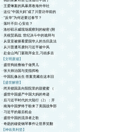
· 我的富豪邻居仓惶逃出中国了
· 王爱琳案的风暴席卷海外华社
· 这位“中国大妈”成了川普访华前的
· “反华”为何还要过春节？
· 落叶不归 心安在？
· 洛杉矶示威现场观察到的秘密 (附
· 关税贸易战: 世纪决斗中的诡辩与
· 从亚亚被驱看爱国华人的当归及法
· 从川普遭耳袭到习近平被中风
· 赴金山鸿门宴跪拜金主,习凶多吉
【文明废墟】
· 盛世狗娃撸袖子做男儿
· 张大帅治国与党指挥枪
· 中国乱像丛生:答案竟藏在这本旧
【盛世解密】
· 闭关锁国及向阳院里的甜蜜蜜 （
· 盛世中国盛产中国大妈的奇迹
· 后习近平时代的大陆行（2）：开
· 南海中国梦终于盼来了美国战争部
· 习近平的最后机会
· 盛世中国的流浪者之歌
· 奇葩的碰瓷钢琴事件让世界笑翻
【神佑美利坚】