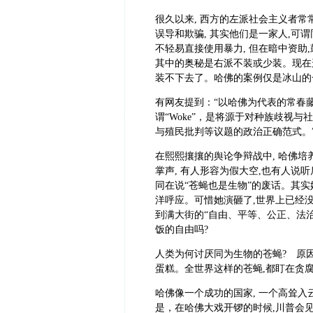
很久以来, 西方的左派社会主义者常
误导和欺骗, 其实他们是一家人,可
不轻易直接使用暴力, 但在暗中资助
其中的奥秘是右派不装或少装。现在形
装不下去了。哈佛的案例仅是冰山的
有网友提到：“以哈佛为代表的常春藤名校
谓“Woke”，是将源于对种族歧视
与殖民批判等议题的政治正确范式。
在熙熙攘攘的舆论争辩战中, 哈佛
掌声, 有人形容为假大空,也有人说听
同在说“苍蝇也是生物”的废话。其实
洋呼应。可惜她演砸了,世界上已经没
到满大街的“自由、平等、公正、法治
饭的自由吗?
人类为何讨厌同为生物的苍蝇? 原
蛋糕。全世界这样的苍蝇,都盯在贪
哈佛像一个成功的国家, 一个高耸
是，在哈佛大戏开锣的时候,川普会