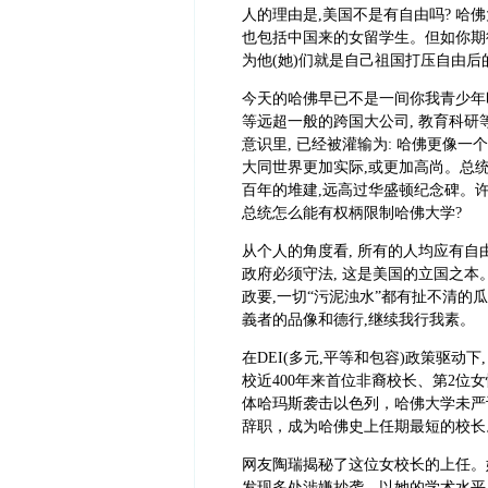
人的理由是,美国不是有自由吗? 哈
也包括中国来的女留学生。但如你期待
为他(她)们就是自己祖国打压自由后
今天的哈佛早已不是一间你我青少年
等远超一般的跨国大公司, 教育科研
意识里, 已经被灌输为: 哈佛更像一
大同世界更加实际,或更加高尚。总统
百年的堆建,远高过华盛顿纪念碑。许
总统怎么能有权柄限制哈佛大学?
从个人的角度看, 所有的人均应有自
政府必须守法, 这是美国的立国之本。
政要,一切“污泥浊水”都有扯不清的瓜
義者的品像和德行,继续我行我素。
在DEI(多元,平等和包容)政策驱动下, 
校近400年来首位非裔校长、第2位
体哈玛斯袭击以色列，哈佛大学未严词
辞职，成为哈佛史上任期最短的校长
网友陶瑞揭秘了这位女校长的上任。
发现多处涉嫌抄袭。以她的学术水平