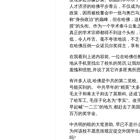
人才济济的哈佛平步青云，不仅成为
政策，因而被校董会中一批与奥巴马
称“身份政治”的巅峰，但在哈佛，这
授”的头衔。作为一个学术泰斗云集
真正的学术宗师都得不到这个头衔，
低，令人咋舌。毫不夸张地说，不乏
在哈佛压倒一众诺贝尔奖得主，享有
在我看到上述内容前, 一位在哈佛任
地从手机里找出了校长的简历,让我欣
羞愧和愤怒,并说了其它许多匪夷所
有许多人说,哈佛是中共的第二党校。
号能买到的。 中共早年的“精英”大
毛太子和蒋太子则去了莫斯科, 还成
了哈军工, 毛侄子化名为“李实”。
早起喊“一二三”的地方,都赶去了美国
百万的奖学金。
中共明的暗的大笔资助, 早已不是什
为何该校不愿意按规定提交外国学生
吗?