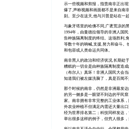
示一些视频和剪报，指责南非正出现
爆了,声称视频和画面都不是来自南
刻。至少在这天,他与川普是站在一
与象牙塔里的哈佛不同,广袤荒凉的黑
1994年，由曼德拉领导的非洲人
告种族隔离制度的终结。这场胜利,免
等数十年的呐喊,支援,努力和奋斗。
和包容或人类命运共同体。
南非黑人的政治和经济状况,长期处于
糟糕的一切全是由种族隔离制度造成
（布尔人）真坏！非洲人国民大会当
知道我们被左媒洗脑了，真是百闻不
那个时候的南非，仍然是非洲最发达
的另一侧多是一眼望不到边的平民窟
家。南非拥有非常完整的工业体系，
外农业种植不但满足内需还大量出口
经为世界排名第二；科技同样发达，
举出很多这样的例子，但穷人很多，
所以南非不适合自由行，全团都是统