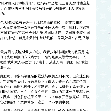
“针对白人的种族屠杀”。拉马福萨当然马上否认,媒体也立刻
非。而在场的马斯克盯着拉马福萨的愤怒眼神,让人印象深
起的。
色大陆顶端,有另外一个现代道德的楷模: 南非共和国。
国民大会在南非第一次不分种族的全国大选中获得胜利，正式宣
不掉有哈佛等高校,全球左派,及国际共产主义国家,包括中国
他们的梦想，就是今天我们常听到的口号同义词：多元,平等
最贫困的境地,让世人揪心。我青少年时期接受的教育是,这
的（或用间接的方式暗示），结论是黑人勤劳无辜而白人
政后,我和家人参团访问了南非。从进入南非的国门起,我就
如一见。
的国家，许多高级区域的景观与欧美差别不大，但高速公路
。导游警告我们，移民局换下了白人，并开始介绍这个国
除了生产民用机械外，还能制造坦克，飞机甚至原子弹，另
到周边国家。早在１９３０年代，南非的高速公路里程，已
世界第一例心脏移植手术于１９６７年在开普敦完成。可以
抢劫和强奸等案件繁多，这是一个不争的事实。
一办理的旅游签。但当我打开护照时，惊奇地发现与其他人