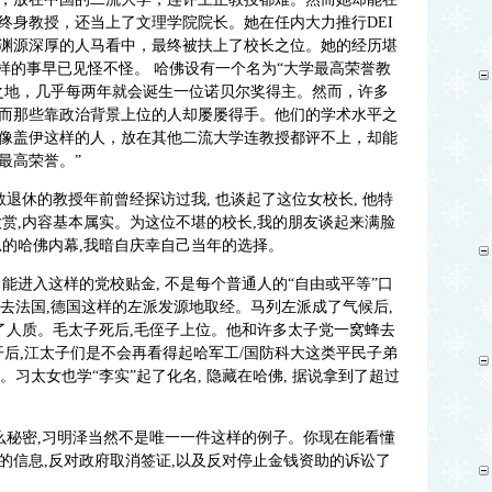
终身教授，还当上了文理学院院长。她在任内大力推行DEI
渊源深厚的人马看中，最终被扶上了校长之位。她的经历堪
样的事早已见怪不怪。 哈佛设有一个名为“大学最高荣誉教
之地，几乎每两年就会诞生一位诺贝尔奖得主。然而，许多
而那些靠政治背景上位的人却屡屡得手。他们的学术水平之
像盖伊这样的人，放在其他二流大学连教授都评不上，却能
最高荣誉。”
教退休的教授年前曾经探访过我, 也谈起了这位女校长, 他特
赏,内容基本属实。为这位不堪的校长,我的朋友谈起来满脸
思的哈佛内幕,我暗自庆幸自己当年的选择。
能进入这样的党校贴金, 不是每个普通人的“自由或平等”口
多去法国,德国这样的左派发源地取经。马列左派成了气候后,
了人质。毛太子死后,毛侄子上位。他和许多太子党一窝蜂去
改开后,江太子们是不会再看得起哈军工/国防科大这类平民子弟
。习太女也学“李实”起了化名, 隐藏在哈佛, 据说拿到了超过
么秘密,习明泽当然不是唯一一件这样的例子。你现在能看懂
的信息,反对政府取消签证,以及反对停止金钱资助的诉讼了