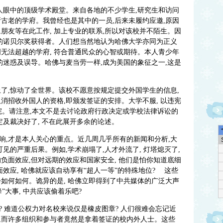
人眼中的顶级学术殿堂。来自各地的不少学生,研究生和访问
古老的学府。我曾经也是其中的一员,后来未履约应邀,原因
朋友等在此工作, 加上专业的联系,所以对该校并不陌生。因
多的诺贝尔奖获得者。人们想当然地认为哈佛大学亦同为正义
无法超越的学府, 符合普通民众的心智或期待。本人青少年
的迷惑及误导。哈佛与麦当劳一样,成为美国的象征之一,这是
了,惊动了全世界。该校不愿意按规定提交外国学生的信息,
消招收外国人的资格,即颁发签证的安排。大学不服, 以违宪
法院。请注意,本文不是去讨论政府行政决定或学校法律诉讼的
定及裁决好了, 不在此展开多余的论述。
响,才是本人关心的重点。近几周几乎所有的新闻和分析,大
见的严重后果。例如,学术崩塌了,人才外流了, 灯塔熄灭了,
负面效应,但对远期的效应和国家安全, 他们是怕你知道底细
面效应, 哈佛就应该自动享有“超人一等”的特殊地位? 这些
如何如何。诡异的是, 哈佛立即得到了中共媒体的广泛大声
大事, 中共应该偷着乐吧?
 难道公权力对名校来说仅是橡皮图章? 人们很难会忘记近
,而许多组织和参与者竟然是拿着签证的校内外人士。这些