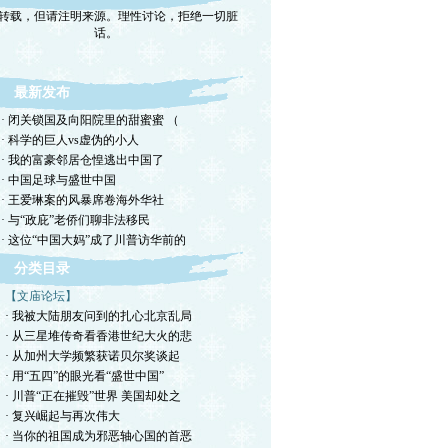
转载，但请注明来源。理性讨论，拒绝一切脏
话。
最新发布
· 闭关锁国及向阳院里的甜蜜蜜 （
· 科学的巨人vs虚伪的小人
· 我的富豪邻居仓惶逃出中国了
· 中国足球与盛世中国
· 王爱琳案的风暴席卷海外华社
· 与“政庇”老侨们聊非法移民
· 这位“中国大妈”成了川普访华前的
分类目录
【文庙论坛】
· 我被大陆朋友问到的扎心北京乱局
· 从三星堆传奇看香港世纪大火的悲
· 从加州大学频繁获诺贝尔奖谈起
· 用“五四”的眼光看“盛世中国”
· 川普“正在摧毁”世界 美国却处之
· 复兴崛起与再次伟大
· 当你的祖国成为邪恶轴心国的首恶