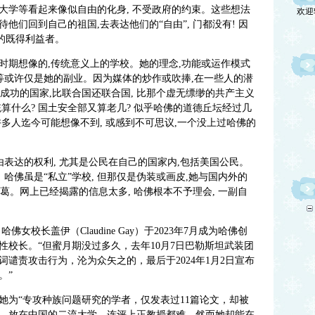
欢迎
佛大学等看起来像似自由的化身, 不受政府的约束。这些想法
他们回到自己的祖国,去表达他们的“自由”, 门都没有! 因
的既得利益者。
时期想像的,传统意义上的学校。她的理念,功能或运作模式
等或许仅是她的副业。因为媒体的炒作或吹捧,在一些人的潜
个成功的国家,比联合国还联合国, 比那个虚无缥缈的共产主义
算什么? 国土安全部又算老几? 似乎哈佛的道德丘坛经过几
多人迄今可能想像不到, 或感到不可思议,一个没上过哈佛的
由表达的权利, 尤其是公民在自己的国家内,包括美国公民。
哈佛虽是“私立”学校, 但那仅是伪装或画皮,她与国内外的
葛。网上已经揭露的信息太多, 哈佛根本不予理会, 一副自
哈佛女校长盖伊（Claudine Gay）于2023年7月成为哈佛创
女性校长。“但蜜月期没过多久，去年10月7日巴勒斯坦武装团
谴责攻击行为，沦为众矢之的，最后于2024年1月2日宣布
。”
她为“专攻种族问题研究的学者，仅发表过11篇论文，却被
，放在中国的二流大学，连评上正教授都难。然而她却能在