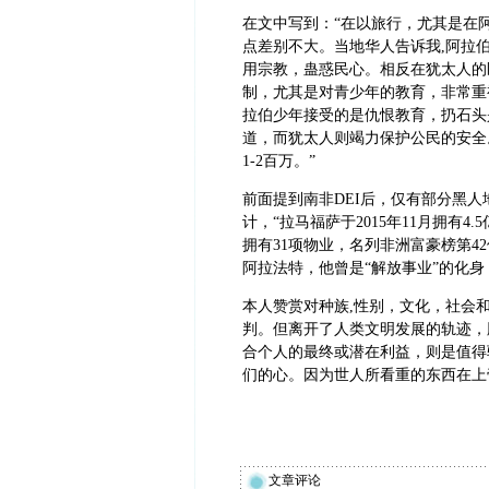
在文中写到：“在以旅行，尤其是在
点差别不大。当地华人告诉我,阿拉
用宗教，蛊惑民心。相反在犹太人的
制，尤其是对青少年的教育，非常重
拉伯少年接受的是仇恨教育，扔石头
道，而犹太人则竭力保护公民的安全
1-2百万。”
前面提到南非DEI后，仅有部分黑
计，“拉马福萨于2015年11月拥有4
拥有31项物业，名列非洲富豪榜第4
阿拉法特，他曾是“解放事业”的化
本人赞赏对种族,性别，文化，社会
判。但离开了人类文明发展的轨迹，脱离
合个人的最终或潜在利益，则是值得
们的心。因为世人所看重的东西在上
文章评论