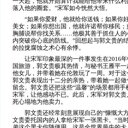
一天起，他就开始算计我能给他带来什么利
落入他的圈套。”宋军如今恍然大悟。
“如果你爱财，他就给你送钱；如果你
美女；如果你想出国，他就许诺帮你移民；
胸脯说帮你找关系……他极其善于抓住人的
内突破你心底的防线。”回想起与郭文贵的
的拉拢腐蚀之术心有余悸。
让宋军印象最深的一件事发生在
201
国旅游，郭文贵极其热情，与秘书王雁平一
他女儿，并带着她在伦敦玩了一周。对于这
郭文贵表现出十二分的亲热，带着她一起做
留念。郭文贵还把这些“温馨”的场景都用手
宋军，让他感动不已。此后，宋军对郭文贵
死心塌地为他卖力。
郭文贵还经常刻意展现自己的
“慷慨大方
文贵委托国内的人拿给宋军一张黑卡。“当
弟这个黑卡你随便用，这是全世界最牛的卡