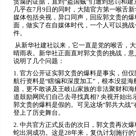
贪腐的证据，直到“盗国贼”们遭到惩罚和建
几乎在7月9日的同时，大陆官方第一喉舌
媒体包括央视，异口同声，回应郭文贵的爆
面，做实了在自媒体时代，一个人可以挑战
件。
从新华社建社以来，它一直是党的
喉舌，大
晴雨表。
新华社正面直对郭文贵的挑战，意
说明了几个问题：
1. 官方公开证实郭文贵的爆料是事实，但
航行资料是“瞎编和深度加工”，根本没提海
题，更不敢谈及王岐山家族的非法聚财和海
道鼓励网民们自己去寻找真相? 央视开始出
郭文贵的爆料是假的。可见这场“郭共大战”
登上了历史舞台。
2. 中共官方正式反击的次日，郭文贵再次
蛇出洞成功。这是28年来，复仇计划施行的