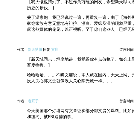
【我大慨也猜到了。不过作为万维的网友，希望新天狱同
历史的步伐。】
关于温家饱，我已经说过一遍，再重复一遍：由于【海外
家饱家族有意无意地有袒护、漂白、爱瘟及温的现象严重
露这些媒体的偏见，以正视听。至于你们这些人，已经无
作者：
新天狱博
回复
文庙
留言时间：20
【新天域同志，坦率地讲，我觉得你有点偏执了。如会上
百度搜搜。】
哈哈哈哈。。。不瞒文庙说，本人就在国内，天天上网、
没人关心郭文贵就像没人关心陈光诚一样。。。
作者：
老豆子
留言时间：20
今天美国那个灯塔网有文章证实部分郭文贵的爆料。比如
和纽约、被FBI逮捕的事。