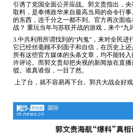
引诱了党国全面公开应战。郭文贵指出，央
取料，是奉傅政华来自最高当局的命令行事。
的东西，连千分之一都不到。官方再次面临
战？ 重玩当年与苏联开战的游戏，来个“九
3.中共利用所谓找到的“内鬼”，来对全民
它已经
丝毫
顾不到面子和自信，在历史上还
所有这些官方媒体的头条文章，均不能转入
许评论。而郭文贵却把央视的新闻放在直播
驳。谁真谁假，一目了然。
上了台，就不容易再下台。
郭共大战会好戏