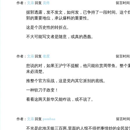
作者：
文庙
回复
克佟
留言时间：20
据郭透露，发不发文，如何发，已争持了一段时间。这个
郭的重要地位，承认爆料的重要性。
这是个历史性的转折点。
不大可能写文者是随意，或真的愚蠢。
作者：
文庙
回复
老度
留言时间：20
您说的对，如果王沪宁不提醒，他只能欣赏周带鱼。整个
未必清楚。
推整个官方应战，这是党内其它派别的底线。
一种软刀子政变！
看看这两天新华又能咋说，或不说了。
作者：
文庙
回复
pumbaa
留言时间：20
不光是此地无银三百两,里面的人恨不得把事情炒的全民皆