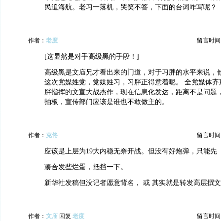
民追海航。老习一落机，哭笑不答，下面的台词咋写呢？
作者：
老度
留言时间：20
[这显然是对手高级黑的手段！]
高级黑是文庙兄才看出来的门道，对于习胖的水平来说，
这次党媒姓党，党媒姓习，习胖正得意着呢。 全党媒体齐
胖指挥的文宣大战杰作，现在信息化发达，距离不是问题
拍板，宣传部门应该是谁也不敢做主的。
作者：
克佟
留言时间：20
应该是上层为19大内稳无奈开战。但没有好炮弹，只能先
凑合发些烂蛋，抵挡一下。
新华社发稿但没记者愿意背名， 或 其实就是转发高层撰文
作者：
文庙
回复
老度
留言时间：20