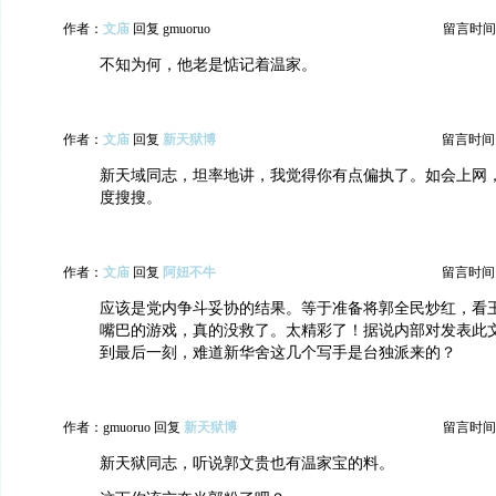
作者：
文庙
回复 gmuoruo
留言时间：20
不知为何，他老是惦记着温家。
作者：
文庙
回复
新天狱博
留言时间：20
新天域同志，坦率地讲，我觉得你有点偏执了。如会上网
度搜搜。
作者：
文庙
回复
阿妞不牛
留言时间：20
应该是党内争斗妥协的结果。等于准备将郭全民炒红，看
嘴巴的游戏，真的没救了。太精彩了！据说内部对发表此
到最后一刻，难道新华舍这几个写手是台独派来的？
作者：gmuoruo 回复
新天狱博
留言时间：20
新天狱同志，听说郭文贵也有温家宝的料。