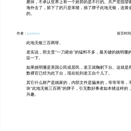
磨掉，不承认世界上有一个姓郭的是不行的。共产党指望
海外去了，留下了的只是笨猪，插了牌子此地无银，连黄
的。
作者：
pumbaa
留言时间：20
此地无银三百两呀。
老实说，郭文贵“一刀毙命”的猛料不多，最关键的姚明珊
应一下。
如果姚明珊是美国公民或居民，老王就鞠躬下台。这就是商
数裸官已经为此下台，现在轮到老王自个儿了。
其它什么财产是姚家的，内部文件是骗来的，等等等等，
块“此地无银三百两”的牌子，引无数好事者如本猪这样的
兴趣。