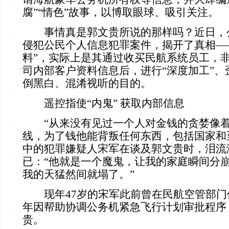
腐”“情色”故事，以博取眼球、吸引关注。
事情真是郭文贵所说的那样吗？近日，
侵犯公民个人信息犯罪案件，揭开了真相
—
料”，实际上是其通过收买民航系统员工，
司内部客户资料信息后，进行“深度加工”、
倒黑白、混淆视听的目的。
遥控指使
“内鬼” 获取内部信息
“从来没有见过一个人对金钱的贪婪像
线，为了钱他能背叛任何东西，包括国家和
中的犯罪嫌疑人宋军在谈及郭文贵时，泪流
已：“他就是一个魔鬼，让我的家庭瞬间分
我的天猛然间就塌了。”
现年
47岁的宋军此前曾在民航空管部门任
年因帮助协调公务机紧急飞行计划审批程序
贵。