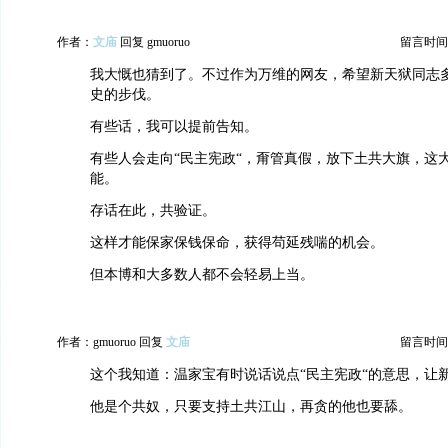
作者：
文庙
回复 gmuoruo
留言时间：20
我大慨也猜到了。不过作为万维的网友，希望新天狱同志
史的步伐。
有些话，我可以提前告知。
有些人会走向“民主宪政“，甭管真假，放下土共大旗，这大
能。
存话在此，共验证。
这样才能保家保钱保命，获得苟延残喘的机会。
但本博和大多数人都不会轻易上当。
作者：gmuoruo 回复
文庙
留言时间：20
这个我知道：温家宝有时说话说点“民主宪政“的意思，让
他是个共奴，只要支持土共江山，再贪的他也要舔。