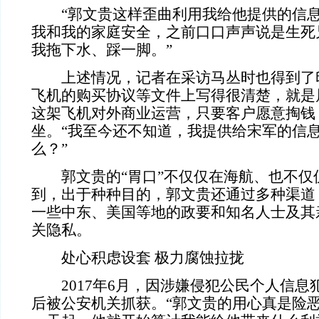
“郭文贵这样歪曲利用我给他提供的信
我和我的家庭安全，之前口口声声说是生死
我拖下水、踩一脚。”
上述情况，记者在采访马丛时也得到了
飞机的购买协议等文件上写得很清楚，就是
这架飞机对外商业运营，只要客户愿意掏钱
坐。
“我至今还不知道，我提供给宋军的信
么？”
郭文贵的
“胃口”不仅仅在海航、也不
到，出于种种目的，郭文贵还通过多种渠道
一些中东、美国等地的政要和知名人士及其
关隐私。
处心积虑设套 极力腐蚀拉拢
2017年6月，因涉嫌侵犯公民个人信
后被公安机关抓获。“郭文贵的用心真是险