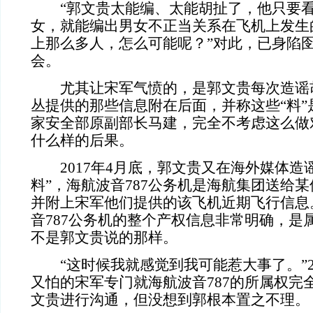
“郭文贵太能编、太能胡扯了，他只要
女，就能编出男女不正当关系在飞机上发生
上那么多人，怎么可能呢？”对此，已身陷
会。
尤其让宋军气愤的，是郭文贵每次造谣
丛提供的那些信息附在后面，并称这些
“料
家安全部原副部长马建，完全不考虑这么做
什么样的后果。
2017年4月底，郭文贵又在海外媒体造
料”，海航波音787公务机是海航集团送给
并附上宋军他们提供的该飞机近期飞行信息
音787公务机的整个产权信息非常明确，是
不是郭文贵说的那样。
“这时候我就感觉到我可能惹大事了。”2
又怕的宋军专门就海航波音787的所属权完
文贵进行沟通，但没想到郭根本置之不理。