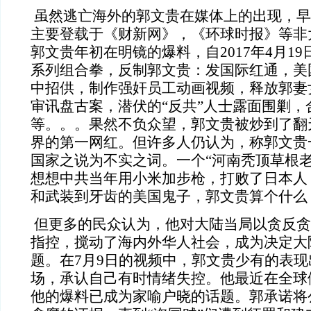
虽然逃亡海外的郭文贵在媒体上的出现，早
主要登载于《财新网》，《环球时报》等非
郭文贵年初在明镜的爆料，自2017年4月1
系列组合拳，反制郭文贵：发国际红通，美
中招供，制作强奸员工动画视频，释放郭妻
审讯盘古案，潜伏的“反共”人士露面围剿，
等。。。果然不负众望，
郭文贵被炒到了翻
界的第一网红。但许多人仍认为，称郭文贵
国家之说为不实之词。一个“河南秃顶草根老
想想中共当年用小米加步枪，打败了日本人
和武装到牙齿的美国鬼子，郭文贵算个什么
但更多的民众认为，他对大陆当局以贪反贪
指控，搅动了海内外华人社会，成为决定大
题。在
7月9日的视频中，郭文贵少有的表
场，承认自己有时情绪失控。他最近在全球
他的爆料已成为家喻户晓的话题。郭承诺将