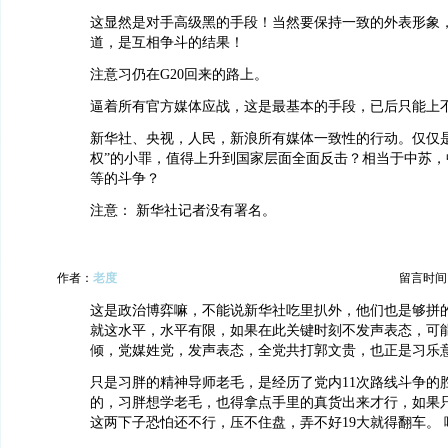
这显然是对手高级黑的手段！当然要保持一致的外表形象
道，是互相争斗的结果！
注意习仍在G20回来的路上。
逼着所有官方媒体应战，这是最基本的手段，已后只能上
新华社、央视，人民，新浪所有媒体一致性的行动。仅仅是
权”的小罪，值得上升到国家层面全面反击？相当于中苏，
等的斗争？
注意： 新华社记者没有署名。
作者：
老度
留言时间：20
这是政治博弈嘛，不能说新华社吃里扒外，他们也是够拼的
就这水平，水平有限，如果在此关键时刻不发声表态，可
倾，党媒姓党，发声表态，全党共打郭文贵，也正是习乐
只是习胖的精神导师老毛，是经历了党内11次路线斗争的
的，习胖想学老毛，也得拿点手里的真货出来才行，如果
这两下子恐怕还不行，压不住盘，弄不好19大就得翻车。 