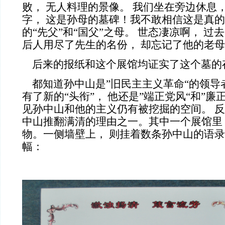
败， 无人料理的景像。 我们坐在旁边休息
字， 这是孙母的墓碑！我不敢相信这是真的
的“先父”和“国父”之母。 世态凄凉啊， 过去
后人用尽了先生的名份， 却忘记了他的老
后来的报纸和这个展馆均证实了这个墓的
都知道孙中山是”旧民主主义革命“的领导
有了新的“头衔”， 他还是”端正党风“和”廉
见孙中山和他的主义仍有被挖掘的空间。 
中山推翻满清的理由之一。其中一个展馆里
物。一侧墙壁上， 则挂着数条孙中山的语
幅：