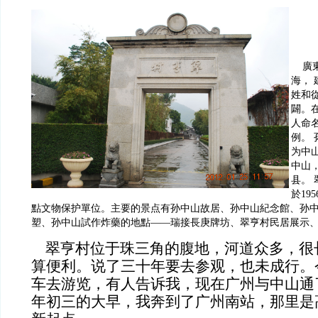
廣東
海，
姓和
闢。
人命
例。
为中
中山
县。
於19
點文物保护單位。主要的景点有孙中山故居、孙中山紀念館、孙
塑、孙中山試作炸藥的地點——瑞接長庚牌坊、翠亨村民居展示
翠亨村位于珠三角的腹地，河道众多，很
算便利。说了三十年要去参观，也未成行。
车去游览，有人告诉我，现在广州与中山通
年初三的大早，我奔到了广州南站，那里是