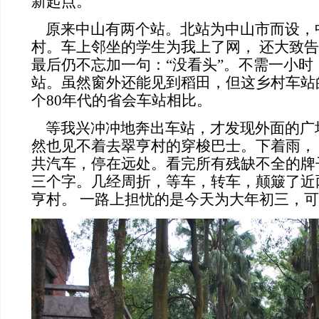
新起点。
原来中山有两个站。北站为中山市而设，
村。车上邻坐的学生为我上了网， 还大致
最后仍不忘加一句：“没看头”。不需一小时
站。虽然窗外还能见到稻田，但这乡村车站
个80年代的省会车站相比。
等我兴冲冲地奔出车站，才发现外面的广场
然也见不着去翠亨村的穿梭巴士。下着雨，
共汽车，停在远处。看完所有残缺不全的牌
三个字。几经周折，等车，转车，颠簸了近
亨村。 一路上担忧的是今天为大年初三，