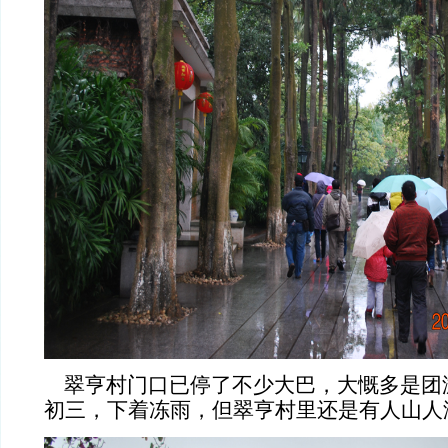
翠亨村门口已停了不少大巴，大慨多是团
初三，下着冻雨，但翠亨村里还是有人山人