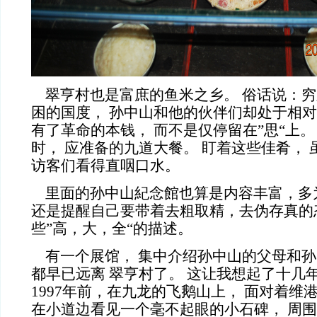
翠亨村也是富庶的鱼米之乡。 俗话说：穷
困的国度， 孙中山和他的伙伴们却处于相
有了革命的本钱， 而不是仅停留在”思“上。
时， 应准备的九道大餐。 盯着这些佳肴， 
访客们看得直咽口水。
里面的孙中山紀念館也算是内容丰富，多
还是提醒自己要带着去粗取精，去伪存真的
些”高，大，全“的描述。
有一个展馆， 集中介绍孙中山的父母和孙
都早已远离 翠亨村了。 这让我想起了十几
1997年前，在九龙的飞鹅山上， 面对着维
在小道边看见一个毫不起眼的小石碑， 周围