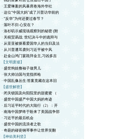
· 我的富豪邻居仓惶逃出中国了
· 王爱琳案的风暴席卷海外华社
· 这位“中国大妈”成了川普访华前的
· “反华”为何还要过春节？
· 落叶不归 心安在？
· 洛杉矶示威现场观察到的秘密 (附
· 关税贸易战: 世纪决斗中的诡辩与
· 从亚亚被驱看爱国华人的当归及法
· 从川普遭耳袭到习近平被中风
· 赴金山鸿门宴跪拜金主,习凶多吉
【文明废墟】
· 盛世狗娃撸袖子做男儿
· 张大帅治国与党指挥枪
· 中国乱像丛生:答案竟藏在这本旧
【盛世解密】
· 闭关锁国及向阳院里的甜蜜蜜 （
· 盛世中国盛产中国大妈的奇迹
· 后习近平时代的大陆行（2）：开
· 南海中国梦终于盼来了美国战争部
· 习近平的最后机会
· 盛世中国的流浪者之歌
· 奇葩的碰瓷钢琴事件让世界笑翻
【神佑美利坚】