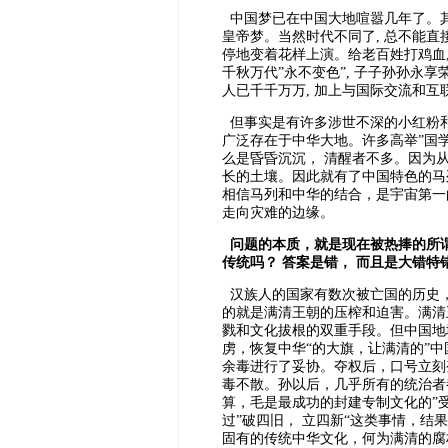
中国梦已在中国大地喧嚣几年了。其实
皇帝梦。当然时代不同了, 总不能直
停地变着花样上演。给老百姓打鸡血, 
千秋万代”永不变色”, 子子孙孙永享
人已千千万万, 加上与国际交流和互
但事实是有许多涉世不深的小红粉和
广泛存在于中华大地。许多高举”国学”
么是昏昏沉沉， 清醒者不多。因为
长的土壤。因此就有了中国特色的马
相信马列和中华的结合，是宇宙第一
走向灾难的边缘。
问题的本质，就是现在被热捧的所谓
传统吗？ 答案是错， 而且是大错特
汉族人的国家有数次被亡国的历史，
的就是满清王朝的压榨和迫害。满清
戮和文化拔根的双重手段。但中国地
虏，恢复中华“的大旗，让满清的”
余毒进行了妥协。夺权后，口号立刻
毒不散。孙以后，几乎所有的统治者
算，毛是最成功的封建专制文化的”
过”破四旧， 立四新“这类事情，
固有的传统中华文化，何为满清的腐