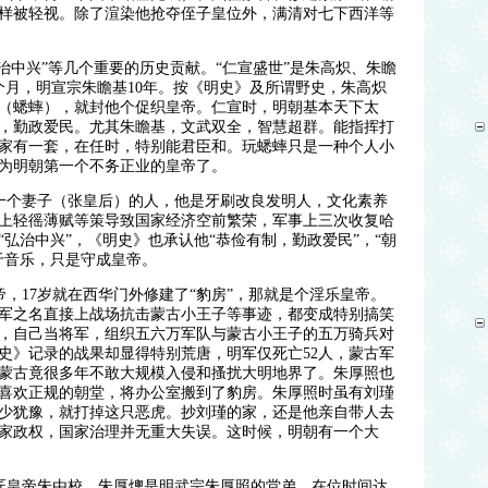
样被轻视。除了渲染他抢夺侄子皇位外，满清对七下西洋等
弘治中兴”等几个重要的历史贡献。“仁宣盛世”是朱高炽、朱瞻
个月，明宣宗朱瞻基10年。按《明史》及所谓野史，朱高炽
（蟋蟀），就封他个促织皇帝。仁宣时，明朝基本天下太
，勤政爱民。尤其朱瞻基，文武双全，智慧超群。能指挥打
家有一套，在任时，特别能君臣和。玩蟋蟀只是一种个人小
为明朝第一个不务正业的皇帝了。
一个妻子（张皇后）的人，他是牙刷改良发明人，文化素养
上轻徭薄赋等策导致国家经济空前繁荣，军事上三次收复哈
弘治中兴”，《明史》也承认他“恭俭有制，勤政爱民”，“朝
于音乐，只是守成皇帝。
，17岁就在西华门外修建了“豹房”，那就是个淫乐皇帝。
军之名直接上战场抗击蒙古小王子等事迹，都变成特别搞笑
，自己当将军，组织五六万军队与蒙古小王子的五万骑兵对
史》记录的战果却显得特别荒唐，明军仅死亡52人，蒙古军
，蒙古竟很多年不敢大规模入侵和搔扰大明地界了。朱厚照也
喜欢正规的朝堂，将办公室搬到了豹房。朱厚照时虽有刘瑾
少犹豫，就打掉这只恶虎。抄刘瑾的家，还是他亲自带人去
家政权，国家治理并无重大失误。这时候，明朝有一个大
匠皇帝朱由校。朱厚熜是明武宗朱厚照的堂弟，在位时间达