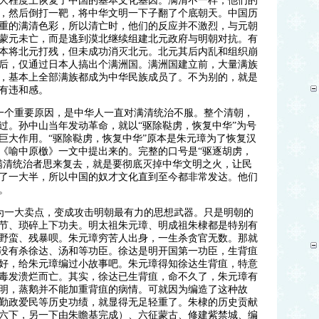
大程度上恢复了中国的基本文化基因。满清不一样，他们的
，然后倒打一靶，将中华文明一下子翻了个底朝天。中国历
重的满清色彩，所以清亡时，他们的反应并不激烈，与元朝
蒙元未亡，而是逃到漠北继续组建北元政府与明朝对抗。有
本将北元打残，但未成功消灭北元。北元其后内乱和组织崩
后，仅通过日本人搞出个满洲国。满洲国建立前，大量满族
，基本上全部满族都成为中华民族成员了。不为别的，就是
有违和感。
一个重要原因，是中华人一直对满清统治不服。整个清朝，
过。孙中山当年发动革命，就以“驱除鞑虏，恢复中华”为号
巨大作用。“驱除鞑虏，恢复中华”原本是朱元璋为了恢复汉
《喻中原檄》一文中提出来的。完整的口号是“驱逐胡虏，
满清统治者思来复去，就是要彻底灭掉中华文明之火，让民
了一大半，所以中国的奴才文化直到至今都非常发达。他们
。
为一大卖点，变成攻击明朝最有力的思想武器。只是明朝的
节、琐碎上下功夫。明太祖朱元璋、明成祖朱棣都是特别有
野蛮、残暴呗。朱元璋穷苦人出身，一生杀贪官无数。那就
没有杀徐达、汤和等功臣。徐达是明开国第一功臣，生背疽
好，给朱元璋编过小故事吧。朱元璋得知徐达生背疽，特意
毒发溃烂而亡。其实，徐达已生背疽，命不久了，朱元璋有
明，蒸鹅并不能加重背疽的病情。可就因为编造了这种故
勤政爱民等历史功绩，就显得无足轻重了。朱棣的历史贡献
六下，另一下由朱瞻基完成）、六征蒙古、修建紫禁城、编