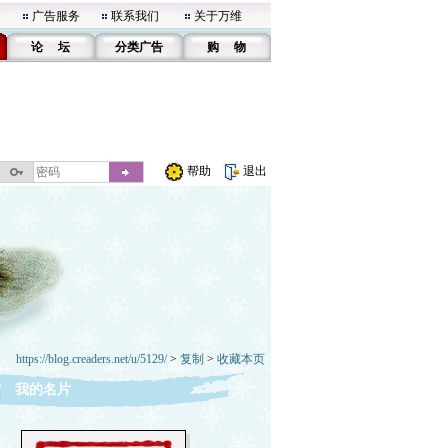
广告服务
联系我们
关于万维
论 坛
分类广告
购 物
帮助
退出
https://blog.creaders.net/u/5129/
>
复制
>
收藏本页
我的名片