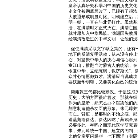
文化，所以明朝建立后，中国又在很
皇帝认真研究和学习中国的历史文化
史文化被彻底篡改了，已经有了很浓
大败退形成明显对比。明朝建立后，
明一朝，一直在与北元打仗。虽然基
溃，在满清时才正式灭亡。满清亡国
就甘愿加入中华民族。满洲国失败后
经满清改造过的中华文明，让他们没
促使满清采取文字狱之策的，还有
地下的反清复明活动，从来没有停止
召，对凝聚中华人的决心与信心起到
室江山，推翻当时蒙古人的统治，在
恢复中华，立纪陈纲，救济斯民”。
众甘心情愿做奴才。满清应当说成功
要妖魔华明朝，又要美化自己的统治
康雍乾三代都比较勤政。于是这成
历史，大的方面很难篡改，那就在细
作为的皇帝，那怎么办？渲染他们的
刻意制造他杀功臣的形象。朱元璋并
而亡。背疽，是那时的不治之症。那
送蒸鹅给徐达。徐达因吃了蒸鹅全身
必要多此一举吗？而现代医学研究表
事，朱元璋统一中国、建立内阁制、
比他父亲更闪耀些，七下西洋（实际