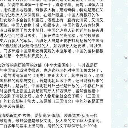
道。又说中国城镇一个接一个，道路平坦、宽阔，城镇入口
，用铁坚固地包覆。有很多大桥，建造奇特，特别是建在又
能力让欧洲人深深羡慕。在老外眼里，中国人有很好的体
妇女戴许多金首饰和宝石，酒宴上有一直有女演员，又演又
医院。中国人食物丰盛，吃很多肉。中国的贵人有良好风
港口看见两千艘大小船只。中国允许商人到邻近的各岛去进
进入他们的港口买卖。门多萨描绘的高船楼，船的数量很
支六百多人的军队。西班牙人当是正要攻打马尼拉的中国海
500艘战船以及陆海惯战的人。如西班牙人还要求，可以供
。门多萨遇中国泉州还有美观的水游乐场，中国的园林都很
备却是一个无能和邪恶的人。
拉达等的亲历编写的这部《中华大帝国史》。与其说是历
的中国游记或深度报道。也许这些老外对中国印象太好了，
，这与满清编造的《明史》差距太大了。其中有两点，老航
国那样的观察与交往，若是明朝延续下去，还可能有后来的
是鸦片，是贸易。中国明朝对外已经是开放的，不存在外国
时世界海上强国主要是葡萄牙人和西班牙，当然也包括中
怎么到了清朝之后，这个人物形象就全变了呢？《三国演
》的社会影响非常大，若原版《三国演义》中的刘备是正面
其中必有蹊跷。
满清爱新觉罗·玄烨、爱新觉罗·胤禛、爱新觉罗·弘历三代
最荒唐、最野蛮也是最反文明、反人类的文字狱大惨案同。
二百多年间基本上没间断。清代的文字狱保守估计200余