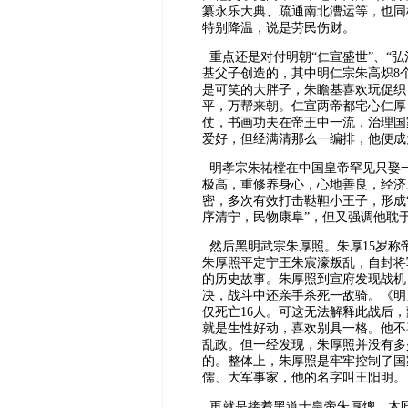
纂永乐大典、疏通南北漕运等，也同
特别降温，说是劳民伤财。
重点还是对付明朝“仁宣盛世”、“
基父子创造的，其中明仁宗朱高炽8
是可笑的大胖子，朱瞻基喜欢玩促织
平，万帮来朝。仁宣两帝都宅心仁厚
仗，书画功夫在帝王中一流，治理国
爱好，但经满清那么一编排，他便成
明孝宗朱祐樘在中国皇帝罕见只娶
极高，重修养身心，心地善良，经济
密，多次有效打击鞑靼小王子，形成“
序清宁，民物康阜”，但又强调他耽
然后黑明武宗朱厚照。朱厚15岁称帝
朱厚照平定宁王朱宸濠叛乱，自封将
的历史故事。朱厚照到宣府发现战机
决，战斗中还亲手杀死一敌骑。《明
仅死亡16人。可这无法解释此战后
就是生性好动，喜欢别具一格。他不
乱政。但一经发现，朱厚照并没有多
的。整体上，朱厚照是牢牢控制了国
儒、大军事家，他的名字叫王阳明。
再就是接着黑道士皇帝朱厚熜、木