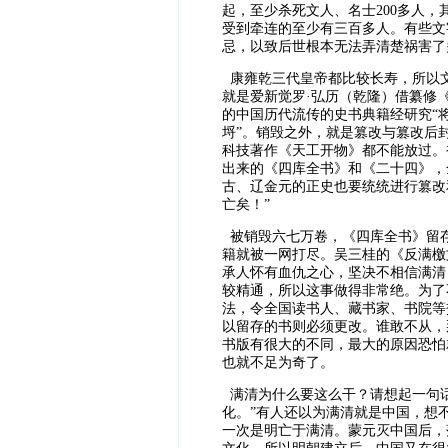
起，至少杀死文人、名士200多人
受到牵连的至少有三百多人。有些文
忌，以致后世根本无法弄清楚祸害了
康雍乾三代皇帝都比较长寿，所以文
就是爱新觉罗·弘历（乾隆）借纂修
的中国历代流传的史书典籍经研究“
埒”。销毁之外，就是篡改与篡改后
科技著作《天工开物》都不能放过。
出来的《四库全书》和《二十四》，
古、辽金元的正史也要统统进行篡改
亡矣！”
被销毁六七万卷，《四库全书》留存的
籍就被一网打尽。吴三桂的《反满檄
承人怀有血仇之心，坚决不相信满清
较精通，所以这事做得非常绝。为了
法，令全国读书人、藏书家、书院等
以留存的书则必须更改。谁敢不从，
书版有很大的不同，最大的原因恐怕
也就不足为奇了。
满清为什么要这么干？请想起一句
化。”有人还以为满清就是中国，想
一次是明亡于满清。蒙元灭中国后，