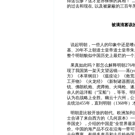
得这么惨？这才是赤裸裸的真相！”
的过去和现在, 以及被蒙蔽的三百年
被满清篡该
说起明朝，一些人的印象中还是嗜
基、20年不上朝道士皇帝道士皇帝
整个明朝貌似中国历史上最烂的一个
果真如此吗？那怎么解释明朝276
现了我国第一架天文望远镜——筩(y
方》《本草纲目》《瘟疫论》《救荒
工开物》《火龙经》《新制诸器图说》
铳、佛朗机炮、虎蹲炮、火绳枪、遂
余人的远洋船（“宝船”），等等。
认为在战略上全胜。幽云十六州，公
去统治455年，直到明朝（1368年
明朝是比较开放的朝代。欧洲加列
士合译了来自西方的《几何原本》一
帝国史》，介绍的中国是“全世界最
价。中国的海产品不仅在沿海一带可
十分壅塞，有很多吏员和士兵给外国