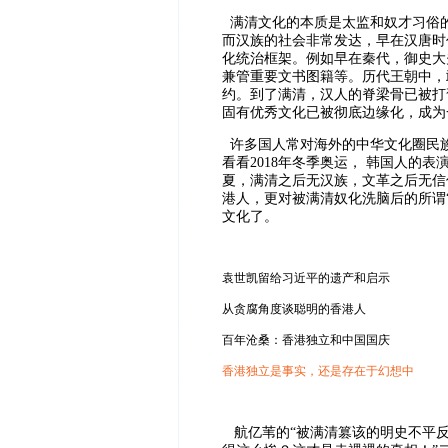
满清文化的本质是太监和奴才习俗
而汉族的社会非常发达，早在汉唐时
化统治框架。例如早在秦代，御史大
兼管重要文书图籍等。历代王朝中，
约。到了满清，汉人的脊梁骨已被打
固有优秀文化已被彻底边缘化，成为
许多国人常对海外的中华文化圈民
看看2018年冬季奥运， 韩国人的
夏，满清之后无汉族，文革之后无信
港人，更对被满清奴化洗脑后的所谓
文化了。
袁世凯留给习近平的遗产和启示
从贪腐角度谈聪明的香港人
百年沧桑：香港独立和中国国庆
香港独立是事实，还是存在于幻想中
航亿苇的“被满清篡该的明史不平反