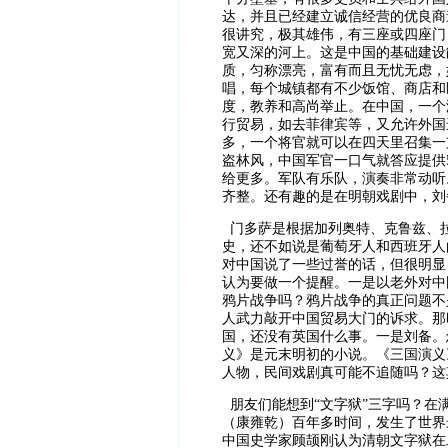
达，并且已经建立诚信经营的优良商
很讲究，极其雄伟，有三座或四座门
宽又深的河上。这是中国的基础建设
质，匀称漂亮，富有而且无忧无虑，
唱，每个城镇都有不少饭馆、商店和
度，教养和高尚举止。在中国，一个
行贸易，如去菲律宾等，又允许外国
多，一个将官就可以在四天里召集一
盗林风，中国军官一口气就答应提供
给更多。军队有乐队，演奏非常动听
齐整。还有趣的是在明朝戏剧中，刘
门多萨是根据加列奥特、克鲁兹、
史，还不如说是葡萄牙人和西班牙人
对中国说了一些过誉的话，但很明显
认为要做一个提醒。一是以老外对中
鸦片战争吗？鸦片战争的真正问题不
人武力敲开中国贸易大门的诉求。那
国，还没有英国什么事。一是刘备。
义》是元末明初的小说。《三国演义
人物，民间戏剧真可能不追随吗？这
朋友们能想到“文字狱”三字吗？在
（康雍乾）百年多时间，发生了世界
中国史学家顾颉刚认为清朝文字狱在