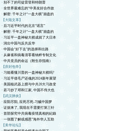
· 别不了的司徒雷登和特朗普
· 全世界最难忘的“中美友好合作故
· 解密: 千年之计“一盘大棋”崩盘的
【大陆文革】
· 后习近平时代的北京“谣言”
· 解密: 千年之计“一盘大棋”崩盘的
· 习近平一盘神秘大棋成就了大日本
· 润出中国与反共反华
· 中国会“好下去”的选择和出路
· 从麻雀和病毒清零看纳粹专制文化
· 中共党员的命运（附生存指南）
【庆封包帝】
· 习能看懂川普的一盘神秘大棋吗?
· 习近平借毛尸还魂的2024新年展望
· 美国核武器上膛与中共20大习政变
· 若习抄了邓和江家, 中国不伟大也
【武汉肺炎】
· 应阳尽阳, 应死尽死-习贼中国梦
· 证据来了, 我现在不需要打第三针
· 首部探究中共病毒疫情真相的紀錄
· 一张图了解或感恩”海外华人互助
【美华论坛】