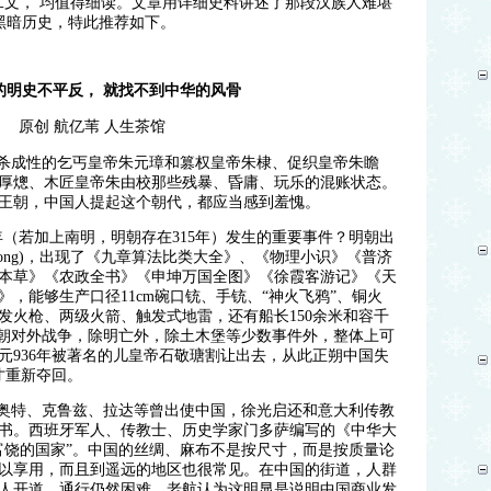
二文， 均值得细读。文章用详细史料讲述了那段汉族人难堪
黑暗历史，特此推荐如下。
的明史不平反， 就找不到中华的风骨
原创 航亿苇 人生茶馆
杀成性的乞丐皇帝朱元璋和篡权皇帝朱棣、促织皇帝朱瞻
朱厚熜、木匠皇帝朱由校那些残暴、昏庸、玩乐的混账状态。
王朝，中国人提起这个朝代，都应当感到羞愧。
年（若加上南明，明朝存在315年）发生的重要事件？明朝出
ong)，出现了《九章算法比类大全》、《物理小识》《普济
本草》《农政全书》《申坤万国全图》《徐霞客游记》《天
，能够生产口径11cm碗口铳、手铳、“神火飞鸦”、铜火
发火枪、两级火箭、触发式地雷，还有船长150余米和容千
明朝对外战争，除明亡外，除土木堡等少数事件外，整体上可
元936年被著名的儿皇帝石敬瑭割让出去，从此正朔中国失
）才重新夺回。
奥特、克鲁兹、拉达等曾出使中国，徐光启还和意大利传教
书。西班牙军人、传教士、历史学家门多萨编写的《中华大
富饶的国家”。中国的丝绸、麻布不是按尺寸，而是按质量论
以享用，而且到遥远的地区也很常见。在中国的街道，人群
人开道，通行仍然困难。老航认为这明显是说明中国商业发