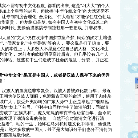
不需有初中文化程度, 都看的出来, 这是”习大大”的个人
接加上个皇帝的封号。但吹捧”中华传统文化”的大戏还需不
让专制制度合理化, 合法化, ”伟大领袖”才能保住红色朝廷
荣华富贵 。但梦终归是梦, 如今中国人有初中文化或以上的
联网时代, 想偷偷摸摸搞专制独裁那一套把戏, 并非易事。
大量的”文人”仍在吹捧中国梦或皇帝梦, 民众的奴才土壤也
, “儒家文化”“中华美德”等的人， 要么像是打了鸡血，要
从人的本性上，大多数人不愿意否定自己的人格，文化和生
列文化， 对前者的吹嘘明显高过后者。但几乎没有几个人
的神话。这些
初中生们造成了社会的混乱，分裂， 并正在
“中华文化”果真是中国人，或者是汉族人保存下来的优秀
错！
汉族人的血统也非常复杂。汉族人曾被奴化数百年， 最近
王朝为使汉族人驯服，免遭蒙古王朝的命运，使用了肉体杀
域广大，接受外夷影响的广东人孙中山正是举起了“驱除鞑
中国梦“划上了句号。但孙中山同样也中了满清的邪，同满清
变成了”五族共和“。虎头蛇尾的辛亥革命贻害百年，至今流
都发现了满清余毒的价值， 自然不会对满清文化进行清
受益者“。毛的一生，始终在马列和封建文化中徘徊。他也做
结果是让绝大多数的中国人，甚至是大知识分子们也分不清何为
朽部落垃圾传统。