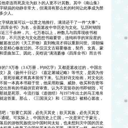
，其他牵连而死及沦为奴卜的人更不计其数。其中《南山集》
字狱搞的动静非常大，但满清有那么长的时间让此事成为禁
多少人。
字狱政策可以一以贯之地推行。满清还干了一件“大事”，
《四库全书》为名，全面篡改中华历史与文化。弘历时销毁
将近三千余种，六、七万卷以上，种数几与四库现收书相
封存，不只历史与文化思想书籍要管，连纯科学的宋应星的
被篡改过的《天工开物》直到晚清才得以重新问世。清朝编
全是精心修改过的。不仅汉文古籍要修改，契丹、女真、蒙
和歪曲加工。因此，吴晗说“满清纂修《四库全书》而古书
7.9万卷（3.6万册，约8亿字）又都是篡改过的，中国古
文》及《扬州十日记》《嘉定屠城记略》等书文，是因为传
，冒死珍藏才将真本留传下来。弘历好诗文绘画，对文化比
不留一本真本书籍于世，他采用欺骗、威胁、收买和告密等
交出所有的书籍供官府审查。认为不宜留存的书即销毁，可
那就是死罪。今流行版《道德经》与1973年出土的马王堆帛
就这答案。那么，《三国演义》和《三国志》被精心篡改，
话吧：“欲要亡其国，必先灭其史；欲灭其族，必先灭其文
不通呢。可实际上，中国历史上亡国，一次是宋亡于蒙元，
落后的游牧民族统治中国时间太短，也未想到灭中国的历史