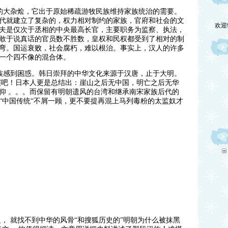
的大杂烩，它出于原始稀疏游牧民族维持家族统治的需要。
欢迎
代就建立了复杂的，权力相对制约的家族，官府和社会的文
夫是仅次于丞相的中央最高长官，主要职务为监察、执法，
敢于说真话的官员数不胜数，皇权和民权都受到了相对的制
弯。国运衰败，社会腐朽，难以根治。事实上，汉人的许多
一个四不像的混合体。
族感到困惑。韩日崇拜的中华文化来源于汉唐，止于大明。
表演吧！日本人更是总结出：崖山之后无中国，明亡之后无华
仰 。。。而保留有明朝遗风的台湾和继承南宋家族后代的
“中国传统“不屑一顾，更不要提再混上马列毒粉的太监奴才
， 就找不到中华的风骨“和搜狐历史的”明朝为什么被抹黑