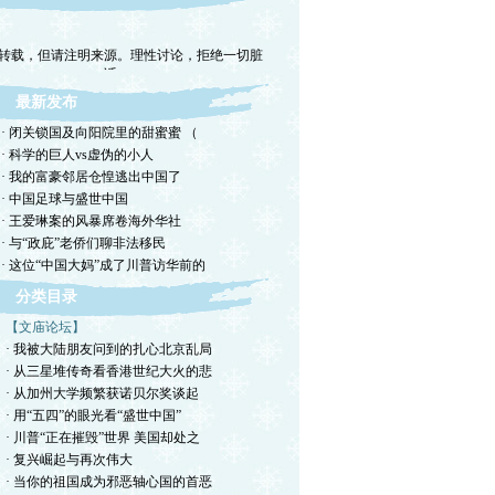
转载，但请注明来源。理性讨论，拒绝一切脏
话。
最新发布
· 闭关锁国及向阳院里的甜蜜蜜 （
· 科学的巨人vs虚伪的小人
· 我的富豪邻居仓惶逃出中国了
· 中国足球与盛世中国
· 王爱琳案的风暴席卷海外华社
· 与“政庇”老侨们聊非法移民
· 这位“中国大妈”成了川普访华前的
分类目录
【文庙论坛】
· 我被大陆朋友问到的扎心北京乱局
· 从三星堆传奇看香港世纪大火的悲
· 从加州大学频繁获诺贝尔奖谈起
· 用“五四”的眼光看“盛世中国”
· 川普“正在摧毁”世界 美国却处之
· 复兴崛起与再次伟大
· 当你的祖国成为邪恶轴心国的首恶