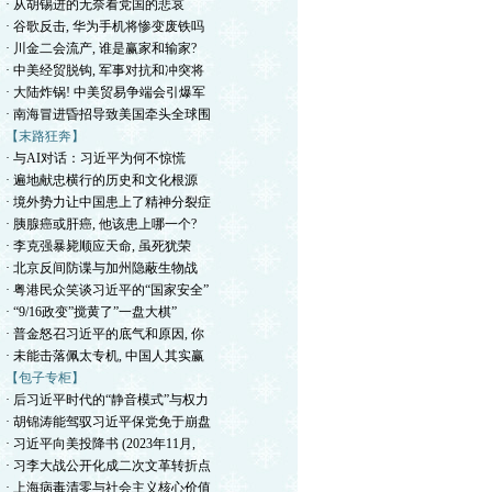
· 从胡锡进的无奈看党国的悲哀
· 谷歌反击, 华为手机将惨变废铁吗
· 川金二会流产, 谁是赢家和输家?
· 中美经贸脱钩, 军事对抗和冲突将
· 大陆炸锅! 中美贸易争端会引爆军
· 南海冒进昏招导致美国牵头全球围
【末路狂奔】
· 与AI对话：习近平为何不惊慌
· 遍地献忠横行的历史和文化根源
· 境外势力让中国患上了精神分裂症
· 胰腺癌或肝癌, 他该患上哪一个?
· 李克强暴毙顺应天命, 虽死犹荣
· 北京反间防谍与加州隐蔽生物战
· 粤港民众笑谈习近平的“国家安全”
· “9/16政变”搅黄了”一盘大棋”
· 普金怒召习近平的底气和原因, 你
· 未能击落佩太专机, 中国人其实赢
【包子专柜】
· 后习近平时代的“静音模式”与权力
· 胡锦涛能驾驭习近平保党免于崩盘
· 习近平向美投降书 (2023年11月,
· 习李大战公开化成二次文革转折点
· 上海病毒清零与社会主义核心价值