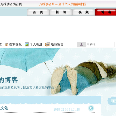
设万维读者为首页
万维读者网 -- 全球华人的精神家园
首 页
新 闻
视 频
博 客
志
控制面板
个人相册
给我留言
的博客
由的观察及思考，以及常识和逻辑的平台
监文化
2018-02-16 11:01:18