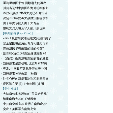
· 重访里根图书馆 回顾逝去的再次
· 川普当选对中共国和海外粉红的影
· 冷战或热战? 世界大势已不可逆转
· 决定2021年病毒大战胜负的秘诀和
· 庚子年揭示的人类十大奇葩
· 限制党员入境及华人的川黑现象
【中共病毒 (Ccp Virus)】
· mRNA疫苗研究者获诺奖到底打痛了
· 普金陷困境必用病毒真相绑架习和
· 陈薇泄露早有疫苗的目的何在?
· 刻骨铭心的16张新冠身世彩图 张
· 《自然》杂志泄密新冠病毒的发源
· 新冠病毒最高机密: 北京早有解药
· 突发: 中国政府紧急呼吁在美中国
· 新冠病毒神秘来源 （转载）
· 让党心碎的新病毒制造和泄露演义
· 疫区逃亡记 (3): 冲破封锁 (多图
【美中摊牌】
· 大陆疯传多条恐怖的“美国斩杀线”
· 预测南海大战的关键因素
· 中共向全球宣战 世界在南海应战!
· 突发：美国军方南海亮剑