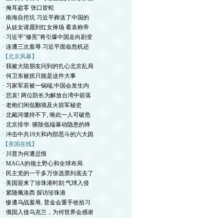
· 掩耳盗零 张口皆蛇
· 南海自挖坑 习近平葬送了中国的
· 从妓女请愿到红女捧场 看袁称帝
· 习近平”修宪”将引爆中国走向剧变
· 连遭三次羞辱 习近平面临危机还
【北京风暴】
· 我被大陆朋友问到的扎心北京乱局
· 何卫东被抓只能是这件大事
· 习家军若被一锅端,中国会发生内
· 悲哀! 两位防长为解放台湾中箭落
· 老炮们闲侃翻墙及火箭军秘史
· 北戴河僵持不下, 唯此一人可破危
· 北京排华: 驱除低端暴动隐患的终
· 冲击中共19大和内部恶斗的六大因
【美国在线】
· 川普为何遭忌恨
· MAGA的领土野心和全球布局
· 民主党的一千多万张选票到底去了
· 美国迎来了珍珠港时刻:气球入侵
· 紧随佩洛西 探访珍珠港
· 惨遭乌战羞辱, 普金会重手收拾习
· 俄国入侵乌克兰，为何世界会感谢