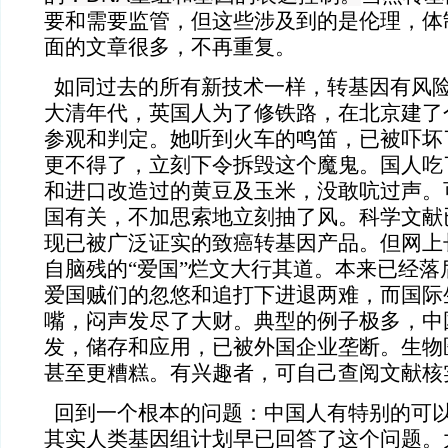
要和需要监管，但这些涉及到的是伦理，体
面的文章很多，不再重复。
如同过去的所有新技术一样，转基因有风
大清年代，英国人为了修铁路，在北京建了
参观和判定。她听到火车的鸣笛，已被吓坏
更不得了，立刻下令拆毁这个魔鬼。国人吃
和进口改造过的黄豆及玉米，没敢吭过声。
国有关，不加思索地立刻抽了风。科学文献
现已被广泛证实的致癌转基因产品。但网上
自脑残的“爱国”烂文大行其道。本来已经落
爱国贼们的忽悠和追打下进退两难，而国际
嘴，闷声发尽了大财。典型的例子极多，中
发，储存和应用，已被外国企业垄断。生物
甚至更糟糕。有兴趣者，可自己查阅文献核
回到一个根本的问题：中国人有特别的可
其实人类基因组计划早已回答了这个问题。大