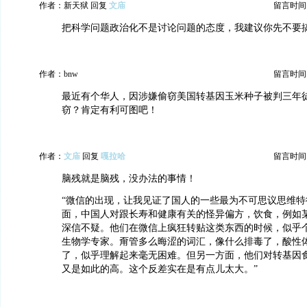
作者：新天狱 回复
文庙
留言时间：20
把科学问题政治化不是讨论问题的态度，我建议你先不要
作者：bnw
留言时间：20
最近有个华人，因涉嫌偷窃美国转基因玉米种子被判三年
窃？肯定有利可图吧！
作者：
文庙
回复
嘎拉哈
留言时间：20
脑残就是脑残，没办法的事情！
“微信的出现，让我见证了国人的一些最为不可思议思维特
面，中国人对跟长寿和健康有关的怪异偏方，饮食，例如
深信不疑。他们在微信上疯狂转贴这类东西的时候，似乎
生物学专家。甭管多么晦涩的词汇，像什么排毒了，酸性
了，似乎理解起来毫无困难。但另一方面，他们对转基因
又是如此的高。这个反差实在是有点儿太大。”