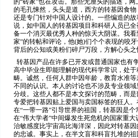
的“砖家”也在攻击。那些无厘头的描述，网
的毛孔悚然，头头是道，西方的转基因食物
还是专门针对中国人设计的。一些编造的故
说，如中国人的转基因项目和科研人员已全
备一个消灭最优秀人种的惊天大阴谋。我看
家”的转帖和评论，他(她)们个个表现的咬
背后的公知或美粉们碎尸万段，方解心头之
转基因产品在许多已开发或普通国家也有
高中毕业生即能理解的现代科学常识，处于
畴。诚然，任何人群中因年龄，教育水准等
不同的认识。本人的讨论也不涉及专业领域
分歧。这些人都不是本文探讨的范畴，而是
专爱把转基因贴上爱国与卖国标签的狂人。
在“一带一路”引导世界的祖国，转基因是个
在“伟大学者”中间爆发生死危机的国家重大
治敏感度比宇宙高比海洋深，因此对转基因
的忠诚。事实上，在半文盲和科盲扎堆的祖