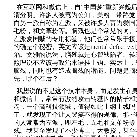
在互联网和微信上，自“中国梦”重新兴起
渭分明。许多人被骂为公知，美粉，带路党
而另一派自称为左派，又被许多人责为爱国
毛粉，和文革粉等。脑残也是个常见的词。
左派
爱国贼
的专用标签，他们也常常乐于接
的确是个秘密。英文应该是mental defecti
陷。文雅的说法，脑残就是心智缺陷者
。
转
照理说不应该与政治术语挂上钩。实际上，
脑残，同时也有造成脑残的潜能。问题是脑
先，哪个在后？
我想说的不是这个技术本身，而是发生在
和微信上，常常有激烈攻击转基因的帖子和
闷：一个高科技领域，值得如此上纲上线吗
了，就发现了个让人哭笑不得的规律。那些
的人常常为左派，即左毛，五毛和文革粉等
残。我甚至发现了不少博士，大教授，甚至