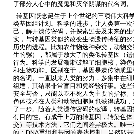
了部分人心中的魔鬼和灭华阴谋的代名词。
转基因慨念诞生于上个世纪的三项伟大科
类基因组计划。科学的进步，让人类第一次
己，解开遗传密码，并探索过去及未来的生
实，与转基因类似的改变生物遗传特征的努
历史的进程。比如农作物选种杂交，动物交
生的骡），都属于放大了的类似转基因（遗
行为。科学的发展渐渐破解了细胞核，染色
和生物功能。区别在于，基因是遗传物质里
的名词。一直以来人类的努力，多集中在细
组建，其结果非常盲目和凭经验行事。这些
安全与否，只能以吃不死人为主要的指标。
色体技术在人类和动物细胞间也获得成功，
了一步。随着人类遗传密码的破译，转基因
成千上万的转基因，转染色体
有目的性。
有
交）等技术方法，它们之间差异极大。唯一
的：DNA重组和基因的表达控制。
当然转基