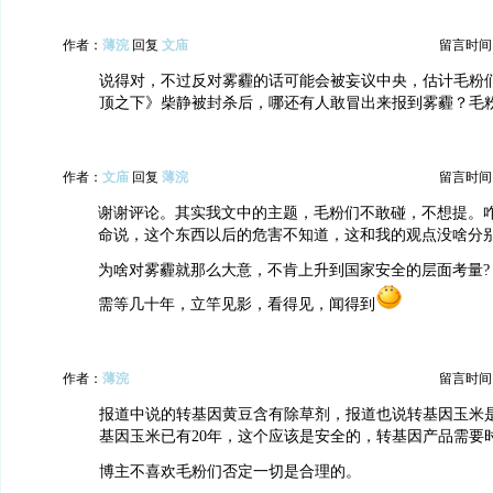
作者：
薄浣
回复
文庙
留言时间：20
说得对，不过反对雾霾的话可能会被妄议中央，估计毛粉
顶之下》柴静被封杀后，哪还有人敢冒出来报到雾霾？毛
作者：
文庙
回复
薄浣
留言时间：20
谢谢评论。其实我文中的主题，毛粉们不敢碰，不想提。
命说，这个东西以后的危害不知道，这和我的观点没啥分
为啥对雾霾就那么大意，不肯上升到国家安全的层面考量?
需等几十年，立竿见影，看得见，闻得到
作者：
薄浣
留言时间：20
报道中说的转基因黄豆含有除草剂，报道也说转基因玉米
基因玉米已有20年，这个应该是安全的，转基因产品需要
博主不喜欢毛粉们否定一切是合理的。