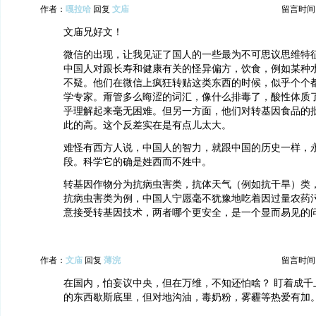
作者：
嘎拉哈
回复
文庙
留言时间：20
文庙兄好文！
微信的出现，让我见证了国人的一些最为不可思议思维特
中国人对跟长寿和健康有关的怪异偏方，饮食，例如某种
不疑。他们在微信上疯狂转贴这类东西的时候，似乎个个
学专家。甭管多么晦涩的词汇，像什么排毒了，酸性体质
乎理解起来毫无困难。但另一方面，他们对转基因食品的
此的高。这个反差实在是有点儿太大。
难怪有西方人说，中国人的智力，就跟中国的历史一样，
段。科学它的确是姓西而不姓中。
转基因作物分为抗病虫害类，抗体天气（例如抗干旱）类
抗病虫害类为例，中国人宁愿毫不犹豫地吃着因过量农药
意接受转基因技术，两者哪个更安全，是一个显而易见的
作者：
文庙
回复
薄浣
留言时间：20
在国内，怕妄议中央，但在万维，不知还怕啥？ 盯着成千
的东西歇斯底里，但对地沟油，毒奶粉，雾霾等热爱有加