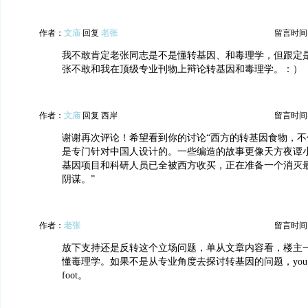
作者：
文庙
回复
老张
留言时间：20
我不敢肯定老张同志是不是懂转基因、和毒理学，但跟定
张不敢和我在顶级专业刊物上辩论转基因和毒理学。：）
作者：
文庙
回复 西岸
留言时间：20
谢谢再次评论！希望看到你的讨论“西方的转基因食物，不
是专门针对中国人设计的。一些编造的故事更像天方夜谭
基因项目和科研人员已全被西方收买，正在准备一个消灭
阴谋。”
作者：
老张
留言时间：20
放下支持还是反转这个立场问题，单从文章内容看，楼主
懂毒理学。如果不是从专业角度去探讨转基因的问题，you shoot yo
foot。