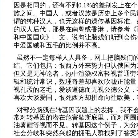
因是相同的，还有不到0.1%的差别发上在
族之间。中国人，或者汉族是历史上多个民
谓的纯种汉人，也无这样的遗传基因标准。
的汉人后代，那是在南粤或香港，请参考《
和中国国庆
》一文。说句让脑残们听到会伤
中爱国贼和五毛的比例并不高。
虽然不一定每样人人具备，网上把脑残们
结。它们包括：恨西方外来势力但认俄国为
但又是无神论者，热中渲染权富轻视普通劳
辑和统计常识，数理奇差却喜欢吹嘘正能量
视孔孟的老毛，爱谈道德而无视公德公义，
喜欢大谈爱国，恨死西方却拼命向往欧美
对部分脑残在转基因议题上的发挥，我不
常对转基因的潜在危害歇斯底里，而对周围
油雾霾等视而不见。
转基因这个例子，为分
社会分歧和突然兴起的拥毛人群找到了答案