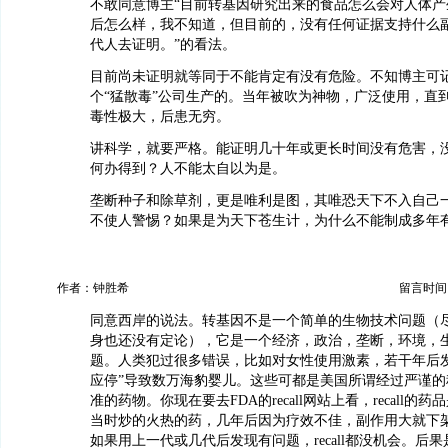
不敢同意博主“目前转基因研究出来的食品怎么会对人体产
后怎么样，我不知道，但目前的，没有任何证据支持什么
代人去证明。”的看法。
目前尚未证明就等同于不能肯定有没有危险。不知博主可记得
个“猛散毒”公司生产的。当年被吹为神物，广泛使用，直
毒性极大，后患无穷。
讲科学，就要严格。能证明几十年或更长时间没有危害，
何办得到？人不能太自以为是。
垄断种子和除草剂，更是唯利是图，其唯恐天下不入自己
不使人警惕？如果是为天下苍生计，为什么不能制成多年
作者：钟胜希
留言时间：20
同意西岸的说法。转基因不是一个简单的生物技术问题（
身也还没有定论），它是一个经济，政治，垄断，环境，
题。人类犯过很多错误，比如对女性使用激素，若干年后发
应停”导致数万海豹婴儿。这些可都是美国所谓经过严谨的
准的药物。你现在要去FDA的recall网站上看，recall的
当时炒的火热的药，几年后因为疗效不佳，副作用大就下
如果用上一代或几代后发现有问题，recall都没机会。后