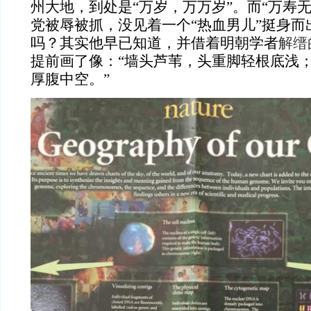
州大地，到处是“万岁，万万岁”。而“万寿
党被辱被抓，没见着一个“热血男儿”挺身而
吗？其实他早已知道，并借着明朝学者
解缙
提前画了像：“
墙头芦苇，头重脚轻根底浅
厚腹中空。”