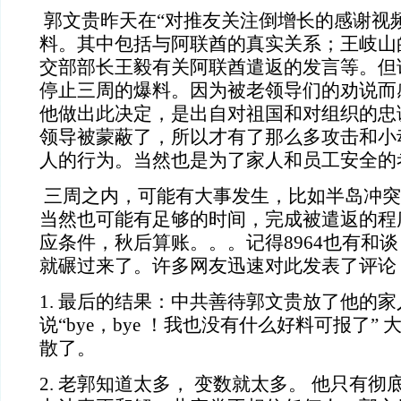
郭文贵昨天在
“对推友关注倒增长的感谢视频 
料。其中包括与阿联酋的真实关系；王岐山
交部部长王毅有关阿联酋遣返的发言等。但
停止三周的爆料。因为被老领导们的劝说而
他做出此决定，是出自对祖国和对组织的忠
领导被蒙蔽了，所以才有了那么多攻击和小
人的行为。当然也是为了家人和员工安全的
三周之内，可能有大事发生，比如半岛冲突
当然也可能有足够的时间，完成被遣返的程
应条件，秋后算账。。。记得
8964也有和
就碾过来了。许多网友迅速对此发表了评论
1. 最后的结果：中共善待郭文贵放了他的
说“bye，bye ！我也没有什么好料可报了”
散了。
2. 老郭知道太多， 变数就太多。 他只有彻