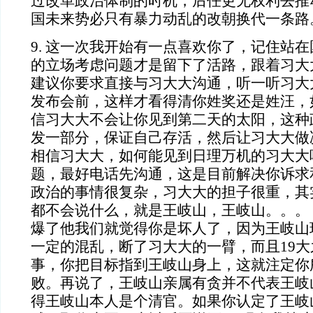
过改革政治体制的时机，后任更无权利去推
国未来势必只有暴力动乱的改朝换代一条路
9. 这一次我开始有一点喜欢你了，记住站
的立场考虑问题才是留下了活路，跟着习大
建议你要求直接与习大大沟通，听一听习大
发布会前，这样才看得清你姓奖还是姓汪，
信习大大不会让你见到第二天的太阳，这种
发一部分，保证自己存活，然后让习大大做
相信习大大，如何能见到日理万机的习大大
题，最好电话先沟通，这是目前解决你诉求
政治的事情很复杂，习大大的担子很重，其
都不会说什么，就是王岐山，王岐山。。。
爆了他我们就觉得你是坏人了，因为王岐山
一定的混乱，断了习大大的一臂，而且19
事，你把目标指到王岐山身上，这就注定你
败。再说了，王岐山亲属有贪并不代表王岐
得王岐山本人是个清官。如果你认定了王岐