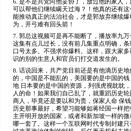
6. 是不是共党向他妥协了，放过他的家人
可以帮他们继续瞒天过海？！他真的还有这
能推动真正的法治社会，才是郭放弃继续爆
为，开弓难有回头箭！
7. 郭总这视频可是再不能断了，播放率九万
这集有点儿过长，没有前几集重点明确，条
口号太多。不强求你爆料。这样，跟大家多
识的别的生意人和官员们打交道发生的。
8. 话说回来，共产党目前还是有他滴历史
的，中国是不能乱的，美国要的是中国的钱
地 日本要的是中国的资源，列强虎视眈眈
人的命！如果我们自己乱了，就重蹈历史轮
商人，毕竟还是要以和为贵，保家人命 保钱
历史那事最好，希望习能够如蒋经国一样把
主开明开放的国家，或者和新加坡一样的微
哪一套了。这样一个互联网时代专制封建只