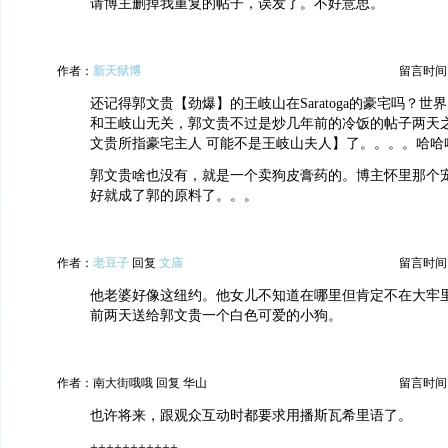
请博主删掉我重复的帖子，误发了。不好意思。
作者：
新天狱博
留言时间：20
还记得郭文贵【劲爆】的王岐山在Saratoga的豪宅吗？世
和王岐山无关，郭文贵不过是炒几年前的冷饭的帖子两天
文贵所指豪宅主人 可能不是王岐山夫人】了。。。。哈哈
郭文贵啥也没有，就是一个卖狗皮膏药的。博主怀里那个
好就成了郭的原料了。。。
作者：
老豆子
回复
文庙
留言时间：20
他老婆好像这纽约。他女儿不知道在哪里但肯定不在大牢
前两天送给郭文贵一个白色可爱的小狗。
作者：南大街哦哦 回复 华山
留言时间：20
也许将来，跟观众互动时都要求用播斯瓦希里语了。
+++++++++++