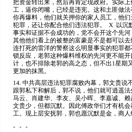
把资金转出来，然后再肯定现政府。实际上
工，逼你闭嘴，已经是违宪。这和土匪做法
你再爆料，他们就关押你的家人员工，他们
犯罪，还让你配合他们违法犯罪。 X 以沉
事实和证据不会成功的，党不会开这个先河
其他他们看上的被整的富豪是不是都可以去
连打死的雷洋的警察这么明显事实的犯罪都
锁反应，老郭这种爆料维权的先河更不能开
计，也不排除老郭的高之态，但不出1星期
更加的抹黑。
14. 中共高层违法犯罪腐败内幕，郭文贵
跟郭私下和解后，郭不说，他们就可逍遥法
马云、肖建华、李友、吴小晖、李嘉诚、赖
文贵少，但都沉默。因此傅政华们才有机会
工。现上层安抚郭，郭也愿沉默是金，商人
。。。