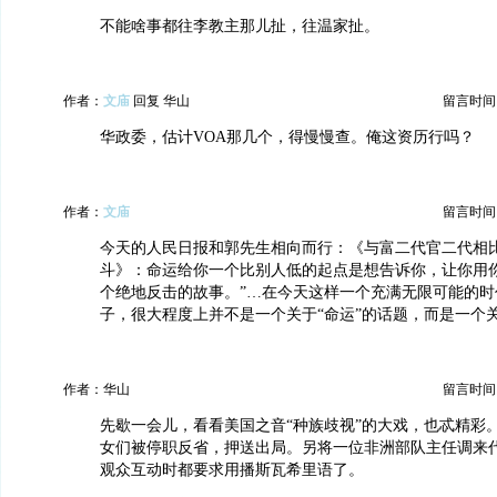
不能啥事都往李教主那儿扯，往温家扯。
作者：
文庙
回复 华山
留言时间：20
华政委，估计VOA那几个，得慢慢查。俺这资历行吗？
作者：
文庙
留言时间：20
今天的人民日报和郭先生相向而行：《与富二代官二代相
斗》：命运给你一个比别人低的起点是想告诉你，让你用
个绝地反击的故事。”…在今天这样一个充满无限可能的时
子，很大程度上并不是一个关于“命运”的话题，而是一个关
作者：华山
留言时间：20
先歇一会儿，看看美国之音“种族歧视”的大戏，也忒精彩
女们被停职反省，押送出局。另将一位非洲部队主任调来
观众互动时都要求用播斯瓦希里语了。