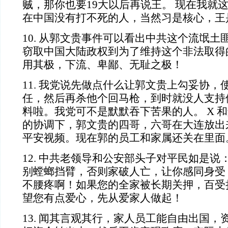
贼，那你也要19大以后再说王。 现在我就
在中国没有打不死的人，当然习是核心，王
10.
从郭文贵事件可以看出中共这个流氓土
窃取中国大陆政权到为了维持这个非法取得
用其极，下流、卑鄙、无耻之极！
11. 我党说先做点什么让郭文贵上勾妥协，
任，然后再杀他个回马枪，到时就没人支持
料啦。我党可不是默默吞下苦果的人。 X 
的协调下，郭文贵的四哥，六哥在大连放出
平安视频。现在郭的员工和家属还关在里面
12. 中共老领导和公安部头子对平民如是说
别螳螂挡臂，否则家破人亡，让你感同身受！
不腰疼啊！如果您的全家被长期关押，百受
望您有点爱心，先从爱家人做起！
13. 闻其言观其行，家人员工能自由出国