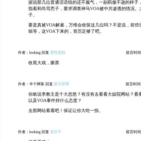
据说那几位普通话语组的还不服气，一副羁傲不逊的样子
指着和尚骂秃子，要求调查神马VOA被中共渗透的情况。
子。
要是真被VOA解雇，万维会收留这几位吗？不是说，前些
辑等，这VOA下来的，资历足够了吧。
作者：looking 回复
爱死党妈
留言时间：20
收尾大戏，撕票
作者：半个网客 回复
新天狱博
留言时间：20
你敢说李教主是个大忽悠？有没有去看看大妓院网站？看
以及VOA事件持什么态度？
去那网站看看吧！保证让你大吃一惊。
作者：looking 回复
老豆子
留言时间：20