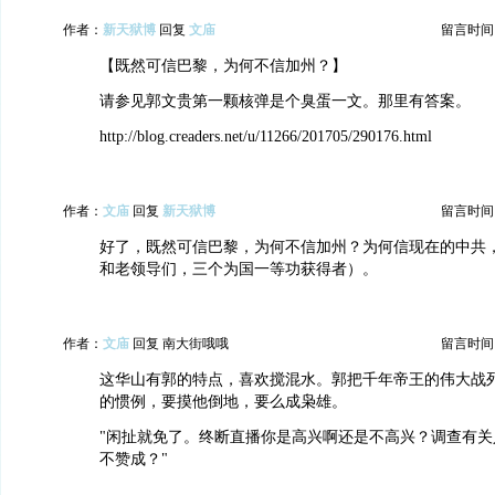
作者：
新天狱博
回复
文庙
留言时间：20
【既然可信巴黎，为何不信加州？】
请参见郭文贵第一颗核弹是个臭蛋一文。那里有答案。
http://blog.creaders.net/u/11266/201705/290176.html
作者：
文庙
回复
新天狱博
留言时间：20
好了，既然可信巴黎，为何不信加州？为何信现在的中共
和老领导们，三个为国一等功获得者）。
作者：
文庙
回复 南大街哦哦
留言时间：20
这华山有郭的特点，喜欢搅混水。郭把千年帝王的伟大战
的惯例，要摸他倒地，要么成枭雄。
"闲扯就免了。终断直播你是高兴啊还是不高兴？调查有关
不赞成？"