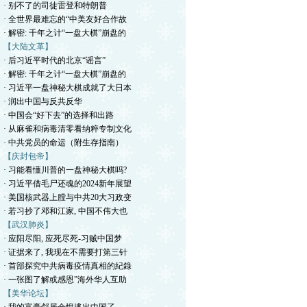
· 别不了的司徒雷登和特朗普
· 全世界最难忘的“中美友好合作故
· 解密: 千年之计“一盘大棋”崩盘的
【大陆文革】
· 后习近平时代的北京“谣言”
· 解密: 千年之计“一盘大棋”崩盘的
· 习近平一盘神秘大棋成就了大日本
· 润出中国与反共反华
· 中国会“好下去”的选择和出路
· 从麻雀和病毒清零看纳粹专制文化
· 中共党员的命运（附生存指南）
【庆封包帝】
· 习能看懂川普的一盘神秘大棋吗?
· 习近平借毛尸还魂的2024新年展望
· 美国核武器上膛与中共20大习政变
· 若习抄了邓和江家, 中国不伟大也
【武汉肺炎】
· 应阳尽阳, 应死尽死-习贼中国梦
· 证据来了, 我现在不需要打第三针
· 首部探究中共病毒疫情真相的紀錄
· 一张图了解或感恩”海外华人互助
【美华论坛】