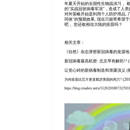
年夏天开始的全国性生物战演习， 都
的“实战冠状病毒军演”，造成了人
对外策略开始是利用个人防护用品, 广
同体”的预期效果, 现在只能寄希望
吧， 您还敢相信大陆的疫苗吗？
相关文章：
《自然》杂志泄密新冠病毒的发源地 (Mar.
新冠病毒最高机密: 北京早有解药!? (Feb.
让党心碎的新病毒制造和泄露演义 (附证据图片
(201
为何疫苗比芯片更直戳厉害国的死穴?
https://blog.creaders.net/u/5129/201807/327033