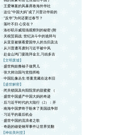
· 我的富豪邻居仓惶逃出中国了
· 王爱琳案的风暴席卷海外华社
· 这位“中国大妈”成了川普访华前的
· “反华”为何还要过春节？
· 落叶不归 心安在？
· 洛杉矶示威现场观察到的秘密 (附
· 关税贸易战: 世纪决斗中的诡辩与
· 从亚亚被驱看爱国华人的当归及法
· 从川普遭耳袭到习近平被中风
· 赴金山鸿门宴跪拜金主,习凶多吉
【文明废墟】
· 盛世狗娃撸袖子做男儿
· 张大帅治国与党指挥枪
· 中国乱像丛生:答案竟藏在这本旧
【盛世解密】
· 闭关锁国及向阳院里的甜蜜蜜 （
· 盛世中国盛产中国大妈的奇迹
· 后习近平时代的大陆行（2）：开
· 南海中国梦终于盼来了美国战争部
· 习近平的最后机会
· 盛世中国的流浪者之歌
· 奇葩的碰瓷钢琴事件让世界笑翻
【神佑美利坚】