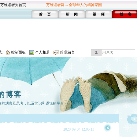
设万维读者为首页
万维读者网 -- 全球华人的精神家园
首 页
新 闻
视 频
博 客
志
控制面板
个人相册
给我留言
的博客
由的观察及思考，以及常识和逻辑的平台
2020-09-04 12:06:13