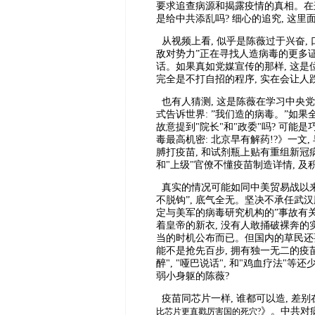
要求追查病源和揭露疫情的真相。在这
是给中共添乱吗? 细心的追究, 这
从视频上看, 似乎是陈薇过于兴奋, 
敌对势力”正在寻找人造病毒的更多证
话。如果真如党媒宣传的那样, 这是位
完全是不打自招的程序, 实在会让人
也有人猜测, 这是陈薇在学习中央党校
式告诉世界: ”我们造的病毒。”如果
故意提到"院长"和"政委"吗? 可能是
毒最高机密: 北京早有解药!?》一文
膊打疫苗, 和试剂瓶上贴有重组新冠
和"上级"官僚不懂疫苗制造详情, 
真实的情况可能如同中美贸易战以来的宣
不脱钩”, 底气全无。坚决不承任武汉肺
定与美军的病毒研究机构的”事故有关
着皇帝的新衣, 没有人敢捅破裸奔的
当的时机公布而已。但国内的草民还要
能不是抢先百步, 拥有独一无二的疫苗
醉", "哑巴说话", 和"鸡血疗法"
弱小身躯的陈薇?
疫苗同芯片一样, 谁都可以造, 差
》。中共对
比芯片更直戳厉害国的死穴?