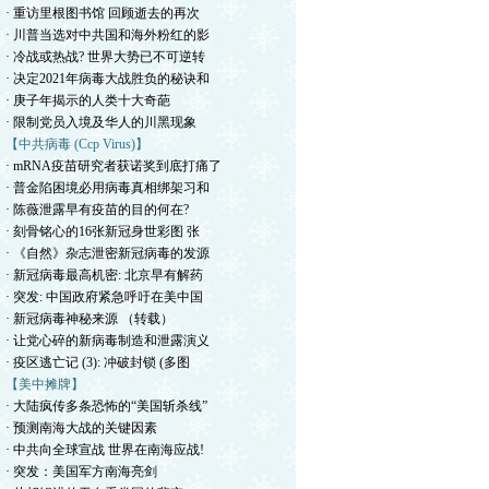
· 重访里根图书馆 回顾逝去的再次
· 川普当选对中共国和海外粉红的影
· 冷战或热战? 世界大势已不可逆转
· 决定2021年病毒大战胜负的秘诀和
· 庚子年揭示的人类十大奇葩
· 限制党员入境及华人的川黑现象
【中共病毒 (Ccp Virus)】
· mRNA疫苗研究者获诺奖到底打痛了
· 普金陷困境必用病毒真相绑架习和
· 陈薇泄露早有疫苗的目的何在?
· 刻骨铭心的16张新冠身世彩图 张
· 《自然》杂志泄密新冠病毒的发源
· 新冠病毒最高机密: 北京早有解药
· 突发: 中国政府紧急呼吁在美中国
· 新冠病毒神秘来源 （转载）
· 让党心碎的新病毒制造和泄露演义
· 疫区逃亡记 (3): 冲破封锁 (多图
【美中摊牌】
· 大陆疯传多条恐怖的“美国斩杀线”
· 预测南海大战的关键因素
· 中共向全球宣战 世界在南海应战!
· 突发：美国军方南海亮剑