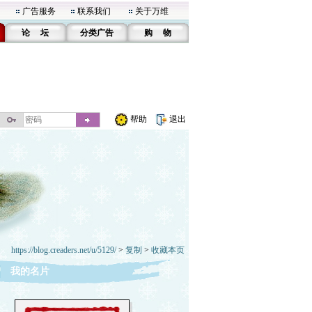
广告服务
联系我们
关于万维
论 坛
分类广告
购 物
帮助
退出
https://blog.creaders.net/u/5129/
>
复制
>
收藏本页
我的名片