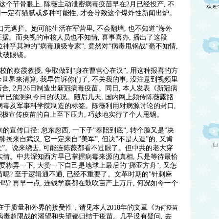
个节骨眼上, 陈薇主动泄密病毒疫苗早在2月已经投产, 不
里面一定有猫腻或多种可能性, 才会导致这个爆炸性新闻出炉。
口无遮拦。她可能生活在军营里, 不会翻墙, 也不知道”海外
据。而央视的审核人员也不知情, 喜事喜办, 播出了这段
神乎其神的”病毒顶级专家”, 竟然对”病毒甩锅战”毫不知情,
跌破眼镜。
的蔡霞教授, 争取做到“身在曹营心在汉”, 用这种报喜的方
全世界来清算, 我早告诉你们了, 不关我的事, 没注意到视频里
巧合, 2月26日制造出新冠病毒疫苗。同日, 本人发表《新冠病
, 早已预测到今日的状况。随后几天, 国内网上频传陈薇露胳
病毒及军事科学院制造的标签。陈薇利用对病源讨论的封口,
及积极宣传疫苗的自上至下压力, 巧妙地实行了个人甩锅。
传口径: 忽东忽西, 一下子”奉陪到底”, 转个脸又是”决
炎来自武汉, 它一定来自”美军”, 但决”不是人造”的, 又肯
”。说来绕去, 可能连陈薇都看不过眼了。但中共的老大穿
实情。中共深知西方早已掌握病毒来源的真相, 只是等待最恰
糊弄一下, 大赞一下自己是地球上最后的"挪亚方舟", 又怎
呢? 至于逻辑通不通, 已经不重要了。文革时期的"针刺麻
等还少吗? 再早一点, 连钱学森都在鼓吹亩产上万斤, 何况如今一个
别在于质量和外界的接受性，请见本人2018年的文章《
为何疫苗
病毒超限战的渴望和失望都归结于疫苗。几乎没有疑问, 去