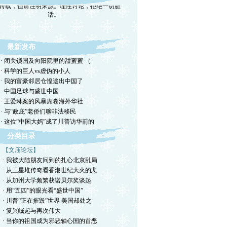
话。
最新发布
· 闭关锁国及向阳院里的甜蜜蜜 （
· 科学的巨人vs虚伪的小人
· 我的富豪邻居仓惶逃出中国了
· 中国足球与盛世中国
· 王爱琳案的风暴席卷海外华社
· 与“政庇”老侨们聊非法移民
· 这位“中国大妈”成了川普访华前的
分类目录
【文庙论坛】
· 我被大陆朋友问到的扎心北京乱局
· 从三星堆传奇看香港世纪大火的悲
· 从加州大学频繁获诺贝尔奖谈起
· 用“五四”的眼光看“盛世中国”
· 川普“正在摧毁”世界 美国却处之
· 复兴崛起与再次伟大
· 当你的祖国成为邪恶轴心国的首恶