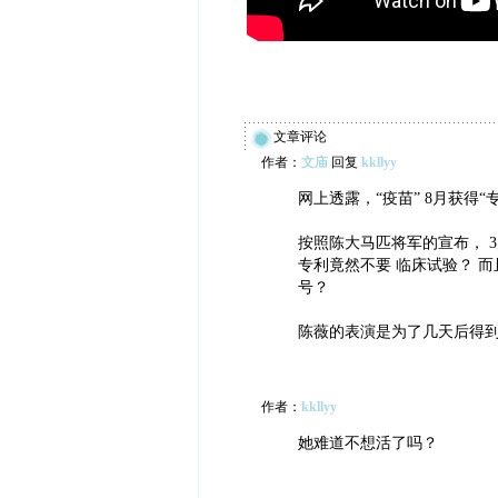
文章评论
作者：
文庙
回复
kkllyy
网上透露，“疫苗” 8月获得“
按照陈大马匹将军的宣布， 3
专利竟然不要 临床试验？ 而且
号？
陈薇的表演是为了几天后得到
作者：
kkllyy
她难道不想活了吗？