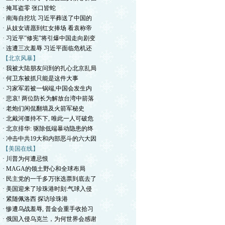
· 掩耳盗零 张口皆蛇
· 南海自挖坑 习近平葬送了中国的
· 从妓女请愿到红女捧场 看袁称帝
· 习近平”修宪”将引爆中国走向剧变
· 连遭三次羞辱 习近平面临危机还
【北京风暴】
· 我被大陆朋友问到的扎心北京乱局
· 何卫东被抓只能是这件大事
· 习家军若被一锅端,中国会发生内
· 悲哀! 两位防长为解放台湾中箭落
· 老炮们闲侃翻墙及火箭军秘史
· 北戴河僵持不下, 唯此一人可破危
· 北京排华: 驱除低端暴动隐患的终
· 冲击中共19大和内部恶斗的六大因
【美国在线】
· 川普为何遭忌恨
· MAGA的领土野心和全球布局
· 民主党的一千多万张选票到底去了
· 美国迎来了珍珠港时刻:气球入侵
· 紧随佩洛西 探访珍珠港
· 惨遭乌战羞辱, 普金会重手收拾习
· 俄国入侵乌克兰，为何世界会感谢