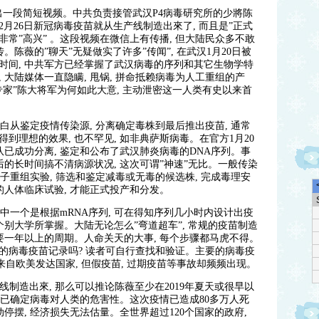
”爆出一段简短视频。中共负责接管武汉P4病毒研究所的少將陈
月26日新冠病毒疫苗就从生产线制造出來了, 而且是”正式
非常”高兴” 。这段视频在微信上有传播, 但大陆民众多不敢
。陈薇的”聊天”无疑做实了许多”传闻”, 在武汉1月20日被
时间, 中共军方已经掌握了武汉病毒的序列和其它生物学特
, 大陆媒体一直隐瞒, 甩锅, 拼命抵赖病毒为人工重组的产
家”陈大将军为何如此大意, 主动泄密这一人类有史以来首
白从鉴定疫情传染源, 分离确定毒株到最后推出疫苗, 通常
到理想的效果, 也不罕见, 如非典萨斯病毒。在官方1月20
队已成功分离, 鉴定和公布了武汉肺炎病毒的DNA序列。事
后的长时间搞不清病源状况, 这次可谓”神速”无比。一般传染
分子重组实验, 筛选和鉴定减毒或无毒的候选株, 完成毒理安
的人体临床试验, 才能正式投产和分发。
中一个是根据mRNA序列, 可在得知序列几小时内设计出疫
个别大学所掌握。大陆无论怎么”弯道超车”, 常规的疫苗制造
要一年以上的周期。人命关天的大事, 每个步骤都马虎不得。
的病毒疫苗记录吗? 读者可自行查找和验证。主要的病毒疫
本都来自欧美发达国家, 但假疫苗, 过期疫苗等事故却频频出现。
线制造出來, 那么可以推论陈薇至少在2019年夏天或很早以
 并已确定病毒对人类的危害性。这次疫情已造成80多万人死
停摆, 经济损失无法估量。全世界超过120个国家的政府,
欢迎