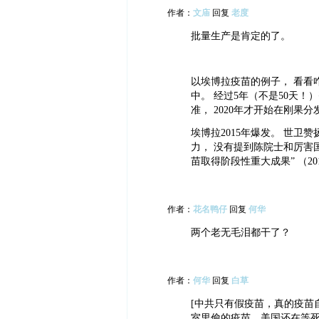
作者：
文庙
回复
老度
批量生产是肯定的了。
以埃博拉疫苗的例子， 看看
中。 经过5年（不是50天！
准， 2020年才开始在刚果分
埃博拉2015年爆发。 世卫赞
力， 没有提到陈院士和厉害
苗取得阶段性重大成果” （201
作者：
花名鸭仔
回复
何华
两个老无毛泪都干了？
作者：
何华
回复
白草
[中共只有假疫苗，真的疫苗
室里偷的疫苗。美国还在等