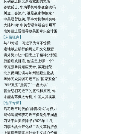
· 从胡锡进的无奈看党国的悲哀
· 谷歌反击, 华为手机将惨变废铁吗
· 川金二会流产, 谁是赢家和输家?
· 中美经贸脱钩, 军事对抗和冲突将
· 大陆炸锅! 中美贸易争端会引爆军
· 南海冒进昏招导致美国牵头全球围
【末路狂奔】
· 与AI对话：习近平为何不惊慌
· 遍地献忠横行的历史和文化根源
· 境外势力让中国患上了精神分裂症
· 胰腺癌或肝癌, 他该患上哪一个?
· 李克强暴毙顺应天命, 虽死犹荣
· 北京反间防谍与加州隐蔽生物战
· 粤港民众笑谈习近平的“国家安全”
· “9/16政变”搅黄了”一盘大棋”
· 普金怒召习近平的底气和原因, 你
· 未能击落佩太专机, 中国人其实赢
【包子专柜】
· 后习近平时代的“静音模式”与权力
· 胡锦涛能驾驭习近平保党免于崩盘
· 习近平向美投降书 (2023年11月,
· 习李大战公开化成二次文革转折点
· 上海病毒清零与社会主义核心价值