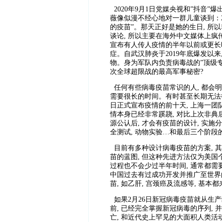
2020年9月1日党媒央视和”抖音
薇像似漫不经心地对一群儿童谈到：2
的疫苗”。那天正好是她的生日, 所以
谈论, 所以主要在海外中文媒体上疯传
宣布有人传人疫情的半年以前或更长
症。自武汉肺炎于2019年底爆发以来
物。身为军队内负责病毒战的”顶级专
次全球超限战的最高军事秘密?
任何有些病毒疫苗常识的人, 都会明
需要很长的时间。有时甚至长期无法得
日正式宣布疫情的前十天, 上海一团
情本身已经非常蹊跷, 对比上次非典
源公认后, 才会有疫苗的设计, 实施
全测试, 动物实验…和最后三个阶段
目前有多种设计病毒疫苗的方案, 其
苗的蓝图, 但这种先进方法仅为美国
过程也不会少过半年时间, 通常都需
中国过去有过成功开发并推广至世界
苗, 如乙肝, 宫颈癌及流感等, 基
如果2月26日新冠病毒疫苗就从生产
前, 已经完全掌握新冠病毒的序列,
亡, 和近代史上罕见的大面积人类活动