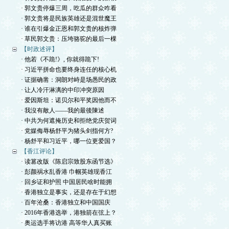
· 郭文贵停爆三周，吃瓜的群众咋看
· 郭文贵将是民族英雄还是混世魔王
· 谁在引爆金正恩和郭文贵的核炸弹
· 草民郭文贵：压垮骆驼的最后一棵
【时政述评】
· 他若《不跪!》, 你就得跪下!
· 习近平拼命也要终身连任的核心机
· 证据确凿：洞朗对峙是场愚民的政
· 让人冷汗淋漓的中印冲突原因
· 爱因斯坦：诺贝尔和平奖因他而不
· 我沒有敵人——我的最後陳述
· 中共为何遮掩历史和拒绝党庆贺词
· 党媒侮辱杨舒平为猪头剑指何方?
· 杨舒平和习近平，哪一位更爱国？
【香江评论】
· 读篡改版《陈启宗致股东函节选》
· 彭颜祸水乱香港 巾帼英雄现香江
· 回乡证和护照 中国居民啥时能拥
· 香港独立是事实，还是存在于幻想
· 百年沧桑：香港独立和中国国庆
· 2016年香港选举，港独箭在弦上？
· 奥运选手将访港 高等华人真买账