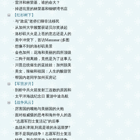
· 雷洋和林荣基，谁的命大？
· 掉进坑里的林荣基和铜锣湾书店
【红杉树下】
· 与“政庇”老侨们聊非法移民
· 从加州大学频繁获诺贝尔奖谈起
· 洛杉矶大火是上苍的意志还是人的
· 美中冲突下，首访Manzanar (多图
· 想像不到的洛杉矶美景
· 金色加州：花海和美丽的四所顶级
· 二狗子闹离婚，竟然是为了这事儿
· 川普总统催生的蓝娃娃：加州脱美
· 美女，辣椒和祖国：人生的酸甜苦
· 帮国内老同学加州买房记
【军营岁月】
· 剖析中共火箭发射三连败的原因和
· 太平洋海战纪念日 重游中途岛航
【战争风云】
· 厉害国的嘴炮与美丽国的火炮
· 面对核威慑的思考和海外华人的选
· “志愿军烈士复活记”的后事
· 血战长津湖,到底是谁的永远噩梦?
· 那不是我的战争！志愿军烈士复活