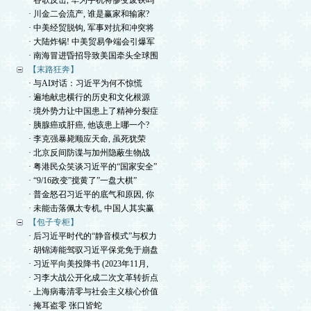
· 谷歌反击, 华为手机将惨变废铁吗
· 川金二会流产, 谁是赢家和输家?
· 中美经贸脱钩, 军事对抗和冲突将
· 大陆炸锅! 中美贸易争端会引爆军
· 南海冒进昏招导致美国牵头全球围
【末路狂奔】
· 与AI对话：习近平为何不惊慌
· 遍地献忠横行的历史和文化根源
· 境外势力让中国患上了精神分裂症
· 胰腺癌或肝癌, 他该患上哪一个?
· 李克强暴毙顺应天命, 虽死犹荣
· 北京反间防谍与加州隐蔽生物战
· 粤港民众笑谈习近平的“国家安全”
· “9/16政变”搅黄了”一盘大棋”
· 普金怒召习近平的底气和原因, 你
· 未能击落佩太专机, 中国人其实赢
【包子专柜】
· 后习近平时代的“静音模式”与权力
· 胡锦涛能驾驭习近平保党免于崩盘
· 习近平向美投降书 (2023年11月,
· 习李大战公开化成二次文革转折点
· 上海病毒清零与社会主义核心价值
· 掩耳盗零 张口皆蛇