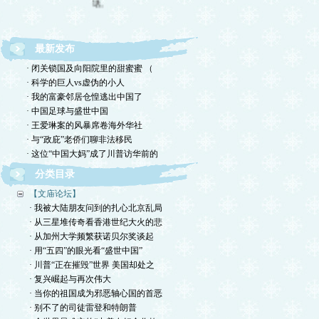
最新发布
· 闭关锁国及向阳院里的甜蜜蜜 （
· 科学的巨人vs虚伪的小人
· 我的富豪邻居仓惶逃出中国了
· 中国足球与盛世中国
· 王爱琳案的风暴席卷海外华社
· 与“政庇”老侨们聊非法移民
· 这位“中国大妈”成了川普访华前的
分类目录
【文庙论坛】
· 我被大陆朋友问到的扎心北京乱局
· 从三星堆传奇看香港世纪大火的悲
· 从加州大学频繁获诺贝尔奖谈起
· 用“五四”的眼光看“盛世中国”
· 川普“正在摧毁”世界 美国却处之
· 复兴崛起与再次伟大
· 当你的祖国成为邪恶轴心国的首恶
· 别不了的司徒雷登和特朗普