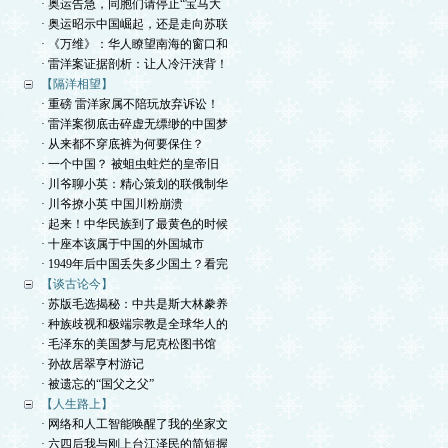
· 奥运告急，同胞们请停止“宝马大
· 奥运昭示中国崛起，还是走向苏联
· 《万维》：华人瞭望南海的窗口和
· 雷洋案证据剖析：让人冷汗浃背！
【隔洋相望】
· 重磅 雷洋家属不陪玩放弃诉讼！
· 雷洋案彻底击碎虚无缥缈的中国梦
· 从来都不穿底裤为何要保住？
· 一个中国？ 被蛆虫蛀烂的皇帝旧
· 川爷聊小英：精心策划的联俄制华
· 川爷撩小英 中国川粉崩溃
· 起来！中华民族到了最黄色的时候
· 十座本该属于中国的外国城市
· 1949年后中国丢失多少国土？看完
【谈古论今】
· 苏版毛选揭秘：中共是斯大林豢养
· 种族歧视和极端宗教是全球华人的
· 毛泽东的美国梦与尼克松图书馆
· 孙故居翠亨村游记
· 被遗忘的“国父之父”
【人生路上】
· 网络和人工智能唤醒了我的坐家文
· 六四后我与刚上台江泽民的简短握