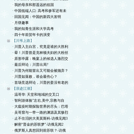
· 我的母亲和那遥远的祖国
· 中国低端人口: 高考和参军还有未
· 回国见闻：中国的新四大发明
· 月饼趣事
· 我的知青生涯和大学高考
· 四十年前贺年卡的演变
【川爷上路】
· 川普入主白宫，究竟是谁的大胜利
· 晕！川普曾是克林顿夫妇的大粉丝
· 原形毕露：晚宴上的候选人激烈交
· 最后辩论：川普出局?
· 川普为何能冒出又可能会被抛弃？
· 川普如落败，谁会最伤心？
· 首场竞选辩论，川普的姜没有老的
【浪迹江湖】
· 温哥华: 天堂和地域的交叉口
· 智利游体验”左右,美中,宗教与自
· 大瘟疫时期探险世界的尽头：巴塔
· 吴哥窟与一带一路的渊源及其惨烈
· 止不住泪的大美莫斯科-访俄见闻3
· 解密“普金的苏联梦”-访俄见闻2
· 俄罗斯人真想回到前苏联？-访俄