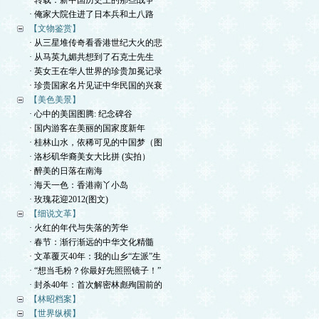
· 转载：新中国历史上的那些战争
· 俺家大院住进了日本兵和土八路
【文物鉴赏】
· 从三星堆传奇看香港世纪大火的悲
· 从马英九媚共想到了石克士先生
· 英女王在华人世界的珍贵加冕记录
· 珍贵国家名片见证中华民国的兴衰
【美色美景】
· 心中的美国图腾: 纪念碑谷
· 国内游客在美丽的国家度新年
· 桂林山水，依稀可见的中国梦（图
· 洛杉矶华裔美女大比拼 (实拍）
· 醉美的日落在南海
· 海天一色：香港南丫小岛
· 玫瑰花迎2012(图文)
【细说文革】
· 火红的年代与失落的芳华
· 春节：渐行渐远的中华文化精髓
· 文革覆灭40年：我的山乡“左派”生
· “想当毛粉？你最好先照照镜子！”
· 封杀40年：首次解密林彪殉国前的
【林昭档案】
【世界纵横】