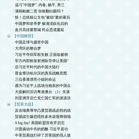
· 温习”中国梦”: 内卷, 躺平, 养三
· 满朝献媚二货 你敢翻白眼吗？
· 惊！总统核公文包”被劫”案的幕后
· 中国梦和皇帝梦 被满清奴化后的
· 血月高挂紫禁城 民众恐谎蔓延
【中国瞭望】
· 中国足球与盛世中国
· 大湾区的整合梦
· 习近平夺回军权失败 正面临被彻
· 军方内部称发射洲际导弹让美国“
· 后习近平时代的中国大陆行
· 普金窜访哈尔滨的真实战略意图
· 三位香港漂亮小姐的命运
· 愿为习近平上战场当炮灰的中国众
· 大疫解封后访粤港澳台:（1）失落
· 刘亚洲开启亡党亡国亡军的滚滚洪
【贸易大战】
· 反击瑞典辱华凸显贸易战必胜的战
· 贸易战引爆恐慌性多米诺骨牌倒塌
· A big day! 美国欧盟宣布开启完
· 川普撬动中共的奶酪 习近平居功
· 中美贸易战打碎了厉害国的强人玻