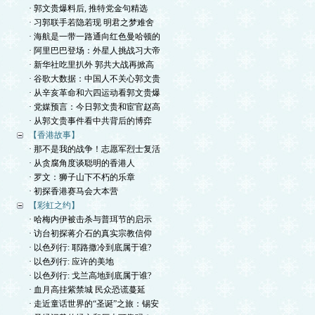
· 郭文贵爆料后, 推特党金句精选
· 习郭联手若隐若现 明君之梦难舍
· 海航是一带一路通向红色曼哈顿的
· 阿里巴巴登场：外星人挑战习大帝
· 新华社吃里扒外 郭共大战再掀高
· 谷歌大数据：中国人不关心郭文贵
· 从辛亥革命和六四运动看郭文贵爆
· 党媒预言：今日郭文贵和宦官赵高
· 从郭文贵事件看中共背后的博弈
【香港故事】
· 那不是我的战争！志愿军烈士复活
· 从贪腐角度谈聪明的香港人
· 罗文：狮子山下不朽的乐章
· 初探香港赛马会大本营
【彩虹之约】
· 哈梅内伊被击杀与普珥节的启示
· 访台初探蒋介石的真实宗教信仰
· 以色列行: 耶路撒冷到底属于谁?
· 以色列行: 应许的美地
· 以色列行: 戈兰高地到底属于谁?
· 血月高挂紫禁城 民众恐谎蔓延
· 走近童话世界的“圣诞”之旅：锡安