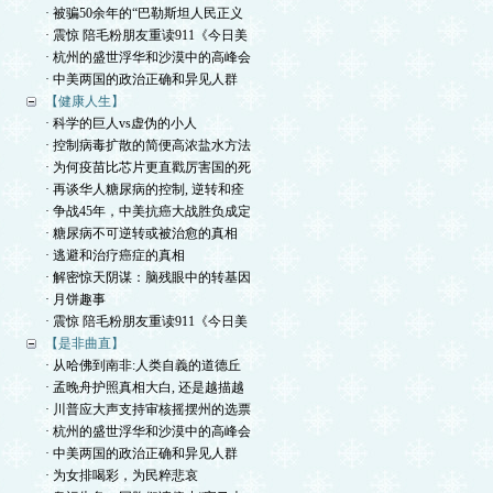
· 被骗50余年的“巴勒斯坦人民正义
· 震惊 陪毛粉朋友重读911《今日美
· 杭州的盛世浮华和沙漠中的高峰会
· 中美两国的政治正确和异见人群
【健康人生】
· 科学的巨人vs虚伪的小人
· 控制病毒扩散的简便高浓盐水方法
· 为何疫苗比芯片更直戳厉害国的死
· 再谈华人糖尿病的控制, 逆转和痊
· 争战45年，中美抗癌大战胜负成定
· 糖尿病不可逆转或被治愈的真相
· 逃避和治疗癌症的真相
· 解密惊天阴谋：脑残眼中的转基因
· 月饼趣事
· 震惊 陪毛粉朋友重读911《今日美
【是非曲直】
· 从哈佛到南非:人类自義的道德丘
· 孟晚舟护照真相大白, 还是越描越
· 川普应大声支持审核摇摆州的选票
· 杭州的盛世浮华和沙漠中的高峰会
· 中美两国的政治正确和异见人群
· 为女排喝彩，为民粹悲哀