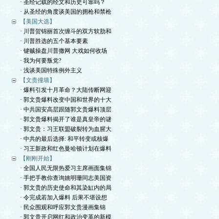
· 圣经记载的经文和历史可靠吗？
· 从圣经的角度谈美国的拥枪和禁枪
【美国大选】
· 川普贺锦丽首次缠斗的双方软肋和
· 川普胜选的五个基本要素
· 键贼操盘川普撒网 大戏如何收场
· 我为何要叛党?
· 浅谈美国特殊例外主义
【文贵撞墙】
· 爆料引发十月革命？大陆传断网迎
· 郭文贵爆料改变中国和世界的十大
· 中共国安高层跟随郭文贵爆料顶层
· 郭文贵爆料揭开了谁是真皇帝的谜
· 郭文贵：习王联盟破裂转为血腥大
· 中共的最后选择: 和平转变或核爆
· 习王新政和红色曼哈顿计划在爆料
【刚刚开始】
· 全国人民无限热爱习主席画面集锦
· 手把手教你查询姚明珊同志美国资
· 郭文贵的历史使命和其染缸内的局
· 令完成若加入爆料 后果不堪设想
· 民众围观和呼应郭文贵漫画集锦
· 郭文贵开启网红和政治变革的新模