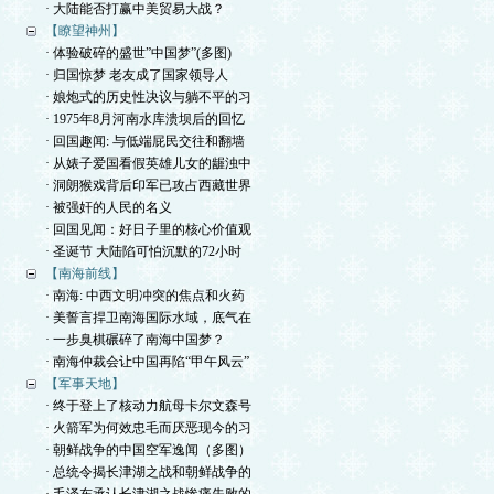
· 大陆能否打赢中美贸易大战？
【瞭望神州】
· 体验破碎的盛世”中国梦”(多图)
· 归国惊梦 老友成了国家领导人
· 娘炮式的历史性决议与躺不平的习
· 1975年8月河南水库溃坝后的回忆
· 回国趣闻: 与低端屁民交往和翻墙
· 从婊子爱国看假英雄儿女的龌浊中
· 洞朗猴戏背后印军已攻占西藏世界
· 被强奸的人民的名义
· 回国见闻：好日子里的核心价值观
· 圣诞节 大陆陷可怕沉默的72小时
【南海前线】
· 南海: 中西文明冲突的焦点和火药
· 美誓言捍卫南海国际水域，底气在
· 一步臭棋碾碎了南海中国梦？
· 南海仲裁会让中国再陷“甲午风云”
【军事天地】
· 终于登上了核动力航母卡尔文森号
· 火箭军为何效忠毛而厌恶现今的习
· 朝鲜战争的中国空军逸闻（多图）
· 总统令揭长津湖之战和朝鲜战争的