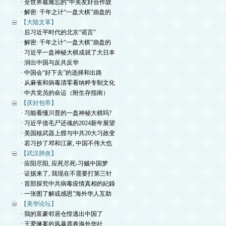
· 全世界最难忘的“中美友好合作故
· 解密: 千年之计“一盘大棋”崩盘的
【大陆文革】
· 后习近平时代的北京“谣言”
· 解密: 千年之计“一盘大棋”崩盘的
· 习近平一盘神秘大棋成就了大日本
· 润出中国与反共反华
· 中国会“好下去”的选择和出路
· 从麻雀和病毒清零看纳粹专制文化
· 中共党员的命运（附生存指南）
【庆封包帝】
· 习能看懂川普的一盘神秘大棋吗?
· 习近平借毛尸还魂的2024新年展望
· 美国核武器上膛与中共20大习政变
· 若习抄了邓和江家, 中国不伟大也
【武汉肺炎】
· 应阳尽阳, 应死尽死-习贼中国梦
· 证据来了, 我现在不需要打第三针
· 首部探究中共病毒疫情真相的紀錄
· 一张图了解或感恩”海外华人互助
【美华论坛】
· 我的富豪邻居仓惶逃出中国了
· 王爱琳案的风暴席卷海外华社