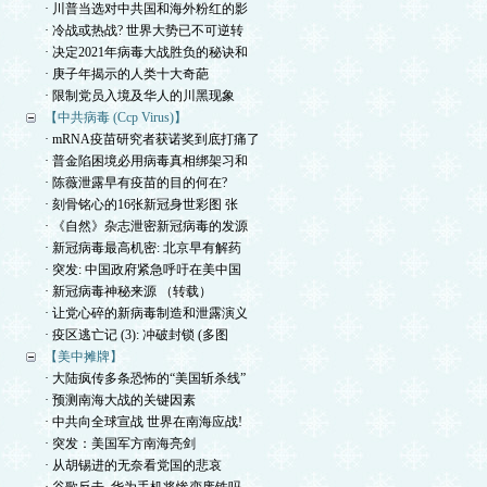
· 川普当选对中共国和海外粉红的影
· 冷战或热战? 世界大势已不可逆转
· 决定2021年病毒大战胜负的秘诀和
· 庚子年揭示的人类十大奇葩
· 限制党员入境及华人的川黑现象
【中共病毒 (Ccp Virus)】
· mRNA疫苗研究者获诺奖到底打痛了
· 普金陷困境必用病毒真相绑架习和
· 陈薇泄露早有疫苗的目的何在?
· 刻骨铭心的16张新冠身世彩图 张
· 《自然》杂志泄密新冠病毒的发源
· 新冠病毒最高机密: 北京早有解药
· 突发: 中国政府紧急呼吁在美中国
· 新冠病毒神秘来源 （转载）
· 让党心碎的新病毒制造和泄露演义
· 疫区逃亡记 (3): 冲破封锁 (多图
【美中摊牌】
· 大陆疯传多条恐怖的“美国斩杀线”
· 预测南海大战的关键因素
· 中共向全球宣战 世界在南海应战!
· 突发：美国军方南海亮剑
· 从胡锡进的无奈看党国的悲哀