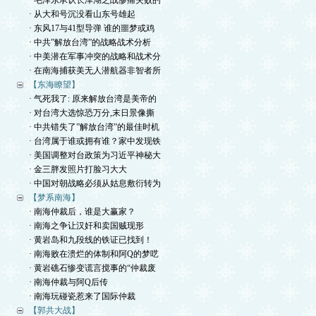
· 毛泽东承认长津湖之战惨痛失败的
· 从大和号沉没看山东号雄起
· 东风17与41型导弹 谁的噩梦或鸡
· 中共”解放台湾”的战略战术分析
· 中美潜在军事冲突的战略和战术分
· 在南海捕获美无人潜航器非智者所
【东海瞭望】
· 气死我了: 原来解放台湾是美帝的
· 对台湾大选惊恐万分,末日景像撕
· 中共错失了”解放台湾”的最佳时机
· 台湾属于谁或拥有谁？家中发现铁
· 美国调整对台政策为习近平神秘大
· 金三胖发照片打脸习大大
· 中国对朝战略必须从姑息敷衍转为
【梦系南海】
· 南海仲裁后，谁是大赢家？
· 南海之争让汉奸和卖国贼现形
· 黄岩岛和九段线的铁证已找到！
· 南海败在溃烂的体制和阿Q的梦呓
· 黄岩礁石惨变谎言搅事的“仲裁废
· 南海仲裁与阿Q后传
· 南海玩碰瓷惹来了国际仲裁
【郭共大战】