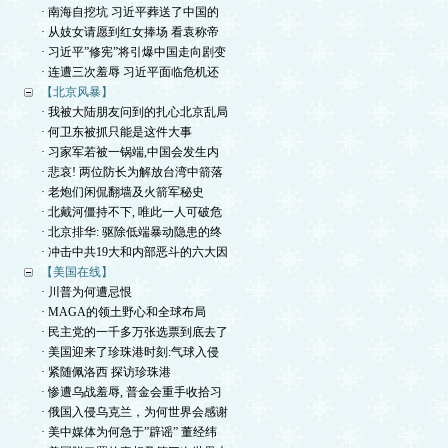
· 南海自挖坑 习近平葬送了中国的
· 从妓女请愿到红女捧场 看袁称帝
· 习近平”修宪”将引爆中国走向剧变
· 连遭三次羞辱 习近平面临危机还
【北京风暴】
· 我被大陆朋友问到的扎心北京乱局
· 何卫东被抓只能是这件大事
· 习家军若被一锅端,中国会发生内
· 悲哀! 两位防长为解放台湾中箭落
· 老炮们闲侃翻墙及火箭军秘史
· 北戴河僵持不下, 唯此一人可破危
· 北京排华: 驱除低端暴动隐患的终
· 冲击中共19大和内部恶斗的六大因
【美国在线】
· 川普为何遭忌恨
· MAGA的领土野心和全球布局
· 民主党的一千多万张选票到底去了
· 美国迎来了珍珠港时刻:气球入侵
· 紧随佩洛西 探访珍珠港
· 惨遭乌战羞辱, 普金会重手收拾习
· 俄国入侵乌克兰，为何世界会感谢
· 美中媒体为何急于”辟谣” 董经纬