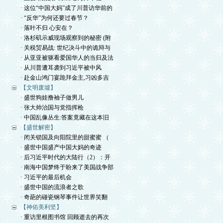
· 这位“中国大妈”成了川普访华前的
· “反华”为何还要过春节？
· 落叶不归 心安在？
· 洛杉矶示威现场观察到的秘密 (附
· 关税贸易战: 世纪决斗中的诡辩与
· 从亚亚被驱看爱国华人的当归及法
· 从川普遭耳袭到习近平被中风
· 赴金山鸿门宴跪拜金主,习凶多吉
【文明废墟】
· 盛世狗娃撸袖子做男儿
· 张大帅治国与党指挥枪
· 中国乱像丛生:答案竟藏在这本旧
【盛世解密】
· 闭关锁国及向阳院里的甜蜜蜜 （
· 盛世中国盛产中国大妈的奇迹
· 后习近平时代的大陆行（2）：开
· 南海中国梦终于盼来了美国战争部
· 习近平的最后机会
· 盛世中国的流浪者之歌
· 奇葩的碰瓷钢琴事件让世界笑翻
【神佑美利坚】
· 重访里根图书馆 回顾逝去的再次