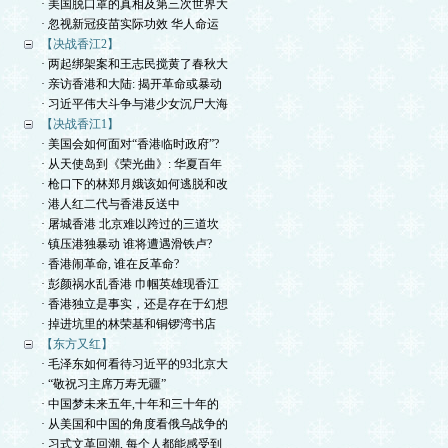
· 美国脱口罩的真相及第三次世界大
· 忽视新冠疫苗实际功效 华人命运
【决战香江2】
· 两起绑架案和王志民搅黄了春秋大
· 亲访香港和大陆: 揭开革命或暴动
· 习近平伟大斗争与港少女沉尸大海
【决战香江1】
· 美国会如何面对“香港临时政府”?
· 从天使岛到《荣光曲》: 华夏百年
· 枪口下的林郑月娥该如何逃脱和改
· 港人红二代与香港反送中
· 屠城香港 北京难以跨过的三道坎
· 镇压港独暴动 谁将遭遇滑铁卢?
· 香港闹革命, 谁在反革命?
· 彭颜祸水乱香港 巾帼英雄现香江
· 香港独立是事实，还是存在于幻想
· 掉进坑里的林荣基和铜锣湾书店
【东方又红】
· 毛泽东如何看待习近平的93北京大
· “敬祝习主席万寿无疆”
· 中国梦未来五年,十年和三十年的
· 从美国和中国的角度看俄乌战争的
· 习式文革回潮, 每个人都能感受到