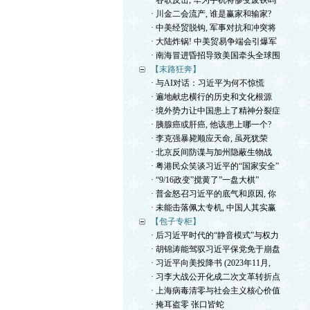
· 谷歌反击, 华为手机将惨变废铁吗
· 川金二会流产, 谁是赢家和输家?
· 中美经贸脱钩, 军事对抗和冲突将
· 大陆炸锅! 中美贸易争端会引爆军
· 南海冒进昏招导致美国牵头全球围
【末路狂奔】
· 与AI对话：习近平为何不惊慌
· 遍地献忠横行的历史和文化根源
· 境外势力让中国患上了精神分裂症
· 胰腺癌或肝癌, 他该患上哪一个?
· 李克强暴毙顺应天命, 虽死犹荣
· 北京反间防谍与加州隐蔽生物战
· 粤港民众笑谈习近平的“国家安全”
· “9/16政变”搅黄了”一盘大棋”
· 普金怒召习近平的底气和原因, 你
· 未能击落佩太专机, 中国人其实赢
【包子专柜】
· 后习近平时代的“静音模式”与权力
· 胡锦涛能驾驭习近平保党免于崩盘
· 习近平向美投降书 (2023年11月,
· 习李大战公开化成二次文革转折点
· 上海病毒清零与社会主义核心价值
· 掩耳盗零 张口皆蛇