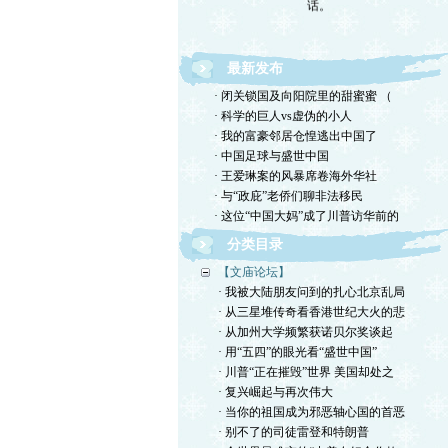
最新发布
· 闭关锁国及向阳院里的甜蜜蜜 （
· 科学的巨人vs虚伪的小人
· 我的富豪邻居仓惶逃出中国了
· 中国足球与盛世中国
· 王爱琳案的风暴席卷海外华社
· 与“政庇”老侨们聊非法移民
· 这位“中国大妈”成了川普访华前的
分类目录
【文庙论坛】
· 我被大陆朋友问到的扎心北京乱局
· 从三星堆传奇看香港世纪大火的悲
· 从加州大学频繁获诺贝尔奖谈起
· 用“五四”的眼光看“盛世中国”
· 川普“正在摧毁”世界 美国却处之
· 复兴崛起与再次伟大
· 当你的祖国成为邪恶轴心国的首恶
· 别不了的司徒雷登和特朗普