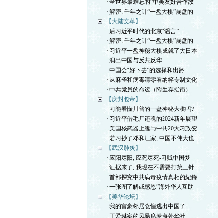
· 全世界最难忘的“中美友好合作故
· 解密: 千年之计“一盘大棋”崩盘的
【大陆文革】
· 后习近平时代的北京“谣言”
· 解密: 千年之计“一盘大棋”崩盘的
· 习近平一盘神秘大棋成就了大日本
· 润出中国与反共反华
· 中国会“好下去”的选择和出路
· 从麻雀和病毒清零看纳粹专制文化
· 中共党员的命运（附生存指南）
【庆封包帝】
· 习能看懂川普的一盘神秘大棋吗?
· 习近平借毛尸还魂的2024新年展望
· 美国核武器上膛与中共20大习政变
· 若习抄了邓和江家, 中国不伟大也
【武汉肺炎】
· 应阳尽阳, 应死尽死-习贼中国梦
· 证据来了, 我现在不需要打第三针
· 首部探究中共病毒疫情真相的紀錄
· 一张图了解或感恩”海外华人互助
【美华论坛】
· 我的富豪邻居仓惶逃出中国了
· 王爱琳案的风暴席卷海外华社