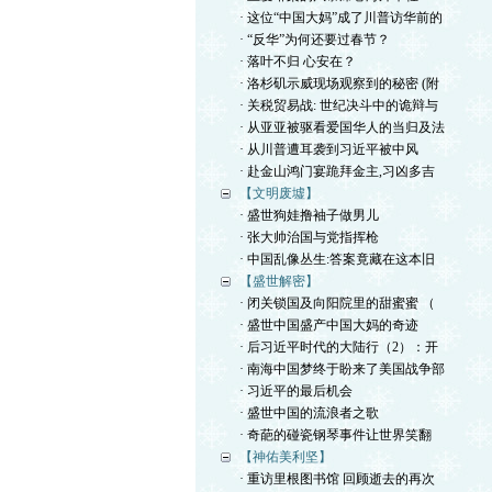
· 这位“中国大妈”成了川普访华前的
· “反华”为何还要过春节？
· 落叶不归 心安在？
· 洛杉矶示威现场观察到的秘密 (附
· 关税贸易战: 世纪决斗中的诡辩与
· 从亚亚被驱看爱国华人的当归及法
· 从川普遭耳袭到习近平被中风
· 赴金山鸿门宴跪拜金主,习凶多吉
【文明废墟】
· 盛世狗娃撸袖子做男儿
· 张大帅治国与党指挥枪
· 中国乱像丛生:答案竟藏在这本旧
【盛世解密】
· 闭关锁国及向阳院里的甜蜜蜜 （
· 盛世中国盛产中国大妈的奇迹
· 后习近平时代的大陆行（2）：开
· 南海中国梦终于盼来了美国战争部
· 习近平的最后机会
· 盛世中国的流浪者之歌
· 奇葩的碰瓷钢琴事件让世界笑翻
【神佑美利坚】
· 重访里根图书馆 回顾逝去的再次