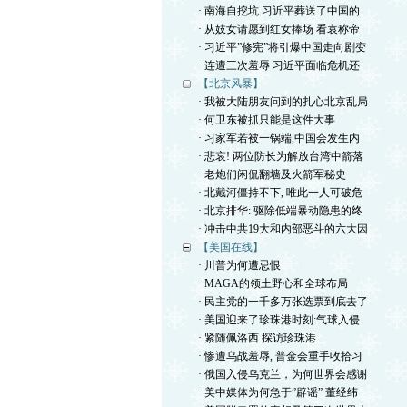
· 南海自挖坑 习近平葬送了中国的
· 从妓女请愿到红女捧场 看袁称帝
· 习近平”修宪”将引爆中国走向剧变
· 连遭三次羞辱 习近平面临危机还
【北京风暴】
· 我被大陆朋友问到的扎心北京乱局
· 何卫东被抓只能是这件大事
· 习家军若被一锅端,中国会发生内
· 悲哀! 两位防长为解放台湾中箭落
· 老炮们闲侃翻墙及火箭军秘史
· 北戴河僵持不下, 唯此一人可破危
· 北京排华: 驱除低端暴动隐患的终
· 冲击中共19大和内部恶斗的六大因
【美国在线】
· 川普为何遭忌恨
· MAGA的领土野心和全球布局
· 民主党的一千多万张选票到底去了
· 美国迎来了珍珠港时刻:气球入侵
· 紧随佩洛西 探访珍珠港
· 惨遭乌战羞辱, 普金会重手收拾习
· 俄国入侵乌克兰，为何世界会感谢
· 美中媒体为何急于”辟谣” 董经纬