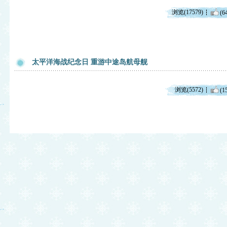
浏览(17579)
(6
太平洋海战纪念日 重游中途岛航母舰
浏览(5572)
(1
脏