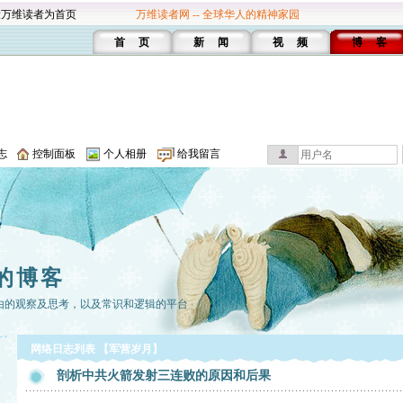
设万维读者为首页
万维读者网 -- 全球华人的精神家园
首 页
新 闻
视 频
博 客
志
控制面板
个人相册
给我留言
的博客
由的观察及思考，以及常识和逻辑的平台
网络日志列表 【军营岁月】
剖析中共火箭发射三连败的原因和后果