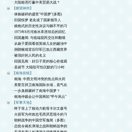
· 大陆能否打赢中美贸易大战？
【瞭望神州】
· 体验破碎的盛世”中国梦”(多图)
· 归国惊梦 老友成了国家领导人
· 娘炮式的历史性决议与躺不平的习
· 1975年8月河南水库溃坝后的回忆
· 回国趣闻: 与低端屁民交往和翻墙
· 从婊子爱国看假英雄儿女的龌浊中
· 洞朗猴戏背后印军已攻占西藏世界
· 被强奸的人民的名义
· 回国见闻：好日子里的核心价值观
· 圣诞节 大陆陷可怕沉默的72小时
【南海前线】
· 南海: 中西文明冲突的焦点和火药
· 美誓言捍卫南海国际水域，底气在
· 一步臭棋碾碎了南海中国梦？
· 南海仲裁会让中国再陷“甲午风云”
【军事天地】
· 终于登上了核动力航母卡尔文森号
· 火箭军为何效忠毛而厌恶现今的习
· 朝鲜战争的中国空军逸闻（多图）
· 总统令揭长津湖之战和朝鲜战争的