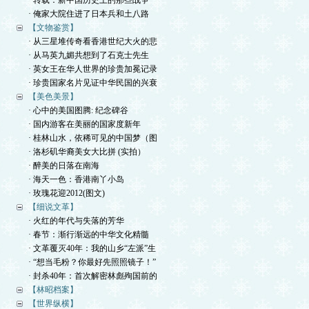
· 转载：新中国历史上的那些战争
· 俺家大院住进了日本兵和土八路
【文物鉴赏】
· 从三星堆传奇看香港世纪大火的悲
· 从马英九媚共想到了石克士先生
· 英女王在华人世界的珍贵加冕记录
· 珍贵国家名片见证中华民国的兴衰
【美色美景】
· 心中的美国图腾: 纪念碑谷
· 国内游客在美丽的国家度新年
· 桂林山水，依稀可见的中国梦（图
· 洛杉矶华裔美女大比拼 (实拍）
· 醉美的日落在南海
· 海天一色：香港南丫小岛
· 玫瑰花迎2012(图文)
【细说文革】
· 火红的年代与失落的芳华
· 春节：渐行渐远的中华文化精髓
· 文革覆灭40年：我的山乡“左派”生
· “想当毛粉？你最好先照照镜子！”
· 封杀40年：首次解密林彪殉国前的
【林昭档案】
【世界纵横】