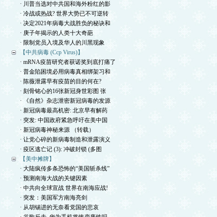
· 川普当选对中共国和海外粉红的影
· 冷战或热战? 世界大势已不可逆转
· 决定2021年病毒大战胜负的秘诀和
· 庚子年揭示的人类十大奇葩
· 限制党员入境及华人的川黑现象
【中共病毒 (Ccp Virus)】
· mRNA疫苗研究者获诺奖到底打痛了
· 普金陷困境必用病毒真相绑架习和
· 陈薇泄露早有疫苗的目的何在?
· 刻骨铭心的16张新冠身世彩图 张
· 《自然》杂志泄密新冠病毒的发源
· 新冠病毒最高机密: 北京早有解药
· 突发: 中国政府紧急呼吁在美中国
· 新冠病毒神秘来源 （转载）
· 让党心碎的新病毒制造和泄露演义
· 疫区逃亡记 (3): 冲破封锁 (多图
【美中摊牌】
· 大陆疯传多条恐怖的“美国斩杀线”
· 预测南海大战的关键因素
· 中共向全球宣战 世界在南海应战!
· 突发：美国军方南海亮剑
· 从胡锡进的无奈看党国的悲哀