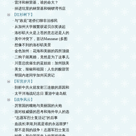
· 雷洋和林荣基，谁的命大？
· 掉进坑里的林荣基和铜锣湾书店
【红杉树下】
· 与“政庇”老侨们聊非法移民
· 从加州大学频繁获诺贝尔奖谈起
· 洛杉矶大火是上苍的意志还是人的
· 美中冲突下，首访Manzanar (多图
· 想像不到的洛杉矶美景
· 金色加州：花海和美丽的四所顶级
· 二狗子闹离婚，竟然是为了这事儿
· 川普总统催生的蓝娃娃：加州脱美
· 美女，辣椒和祖国：人生的酸甜苦
· 帮国内老同学加州买房记
【军营岁月】
· 剖析中共火箭发射三连败的原因和
· 太平洋海战纪念日 重游中途岛航
【战争风云】
· 厉害国的嘴炮与美丽国的火炮
· 面对核威慑的思考和海外华人的选
· “志愿军烈士复活记”的后事
· 血战长津湖,到底是谁的永远噩梦?
· 那不是我的战争！志愿军烈士复活