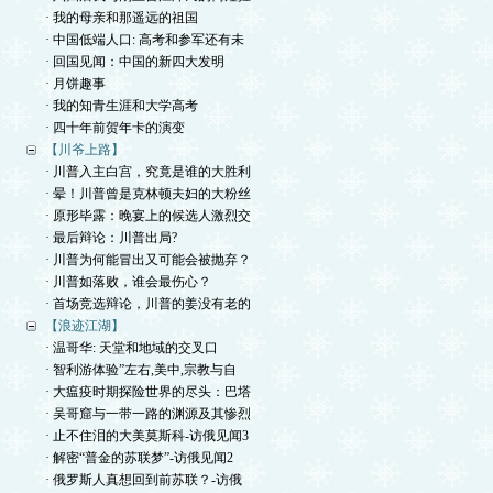
· 我的母亲和那遥远的祖国
· 中国低端人口: 高考和参军还有未
· 回国见闻：中国的新四大发明
· 月饼趣事
· 我的知青生涯和大学高考
· 四十年前贺年卡的演变
【川爷上路】
· 川普入主白宫，究竟是谁的大胜利
· 晕！川普曾是克林顿夫妇的大粉丝
· 原形毕露：晚宴上的候选人激烈交
· 最后辩论：川普出局?
· 川普为何能冒出又可能会被抛弃？
· 川普如落败，谁会最伤心？
· 首场竞选辩论，川普的姜没有老的
【浪迹江湖】
· 温哥华: 天堂和地域的交叉口
· 智利游体验”左右,美中,宗教与自
· 大瘟疫时期探险世界的尽头：巴塔
· 吴哥窟与一带一路的渊源及其惨烈
· 止不住泪的大美莫斯科-访俄见闻3
· 解密“普金的苏联梦”-访俄见闻2
· 俄罗斯人真想回到前苏联？-访俄