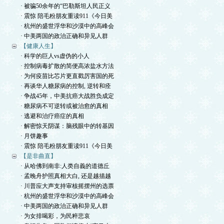
· 被骗50余年的“巴勒斯坦人民正义
· 震惊 陪毛粉朋友重读911《今日美
· 杭州的盛世浮华和沙漠中的高峰会
· 中美两国的政治正确和异见人群
【健康人生】
· 科学的巨人vs虚伪的小人
· 控制病毒扩散的简便高浓盐水方法
· 为何疫苗比芯片更直戳厉害国的死
· 再谈华人糖尿病的控制, 逆转和痊
· 争战45年，中美抗癌大战胜负成定
· 糖尿病不可逆转或被治愈的真相
· 逃避和治疗癌症的真相
· 解密惊天阴谋：脑残眼中的转基因
· 月饼趣事
· 震惊 陪毛粉朋友重读911《今日美
【是非曲直】
· 从哈佛到南非:人类自義的道德丘
· 孟晚舟护照真相大白, 还是越描越
· 川普应大声支持审核摇摆州的选票
· 杭州的盛世浮华和沙漠中的高峰会
· 中美两国的政治正确和异见人群
· 为女排喝彩，为民粹悲哀