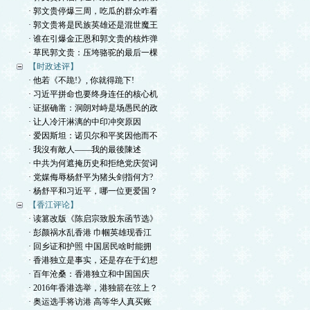
· 郭文贵停爆三周，吃瓜的群众咋看
· 郭文贵将是民族英雄还是混世魔王
· 谁在引爆金正恩和郭文贵的核炸弹
· 草民郭文贵：压垮骆驼的最后一棵
【时政述评】
· 他若《不跪!》, 你就得跪下!
· 习近平拼命也要终身连任的核心机
· 证据确凿：洞朗对峙是场愚民的政
· 让人冷汗淋漓的中印冲突原因
· 爱因斯坦：诺贝尔和平奖因他而不
· 我沒有敵人——我的最後陳述
· 中共为何遮掩历史和拒绝党庆贺词
· 党媒侮辱杨舒平为猪头剑指何方?
· 杨舒平和习近平，哪一位更爱国？
【香江评论】
· 读篡改版《陈启宗致股东函节选》
· 彭颜祸水乱香港 巾帼英雄现香江
· 回乡证和护照 中国居民啥时能拥
· 香港独立是事实，还是存在于幻想
· 百年沧桑：香港独立和中国国庆
· 2016年香港选举，港独箭在弦上？
· 奥运选手将访港 高等华人真买账