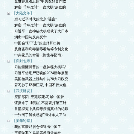
· 全世界最难忘的“中美友好合作故
· 解密: 千年之计“一盘大棋”崩盘的
【大陆文革】
· 后习近平时代的北京“谣言”
· 解密: 千年之计“一盘大棋”崩盘的
· 习近平一盘神秘大棋成就了大日本
· 润出中国与反共反华
· 中国会“好下去”的选择和出路
· 从麻雀和病毒清零看纳粹专制文化
· 中共党员的命运（附生存指南）
【庆封包帝】
· 习能看懂川普的一盘神秘大棋吗?
· 习近平借毛尸还魂的2024新年展望
· 美国核武器上膛与中共20大习政变
· 若习抄了邓和江家, 中国不伟大也
【武汉肺炎】
· 应阳尽阳, 应死尽死-习贼中国梦
· 证据来了, 我现在不需要打第三针
· 首部探究中共病毒疫情真相的紀錄
· 一张图了解或感恩”海外华人互助
【美华论坛】
· 我的富豪邻居仓惶逃出中国了
· 王爱琳案的风暴席卷海外华社