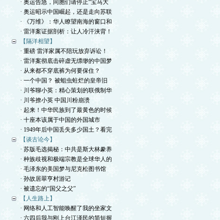
· 奥运告急，同胞们请停止“宝马大
· 奥运昭示中国崛起，还是走向苏联
· 《万维》：华人瞭望南海的窗口和
· 雷洋案证据剖析：让人冷汗浃背！
【隔洋相望】
· 重磅 雷洋家属不陪玩放弃诉讼！
· 雷洋案彻底击碎虚无缥缈的中国梦
· 从来都不穿底裤为何要保住？
· 一个中国？ 被蛆虫蛀烂的皇帝旧
· 川爷聊小英：精心策划的联俄制华
· 川爷撩小英 中国川粉崩溃
· 起来！中华民族到了最黄色的时候
· 十座本该属于中国的外国城市
· 1949年后中国丢失多少国土？看完
【谈古论今】
· 苏版毛选揭秘：中共是斯大林豢养
· 种族歧视和极端宗教是全球华人的
· 毛泽东的美国梦与尼克松图书馆
· 孙故居翠亨村游记
· 被遗忘的“国父之父”
【人生路上】
· 网络和人工智能唤醒了我的坐家文
· 六四后我与刚上台江泽民的简短握