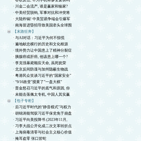
· 谷歌反击, 华为手机将惨变废铁吗
· 川金二会流产, 谁是赢家和输家?
· 中美经贸脱钩, 军事对抗和冲突将
· 大陆炸锅! 中美贸易争端会引爆军
· 南海冒进昏招导致美国牵头全球围
【末路狂奔】
· 与AI对话：习近平为何不惊慌
· 遍地献忠横行的历史和文化根源
· 境外势力让中国患上了精神分裂症
· 胰腺癌或肝癌, 他该患上哪一个?
· 李克强暴毙顺应天命, 虽死犹荣
· 北京反间防谍与加州隐蔽生物战
· 粤港民众笑谈习近平的“国家安全”
· “9/16政变”搅黄了”一盘大棋”
· 普金怒召习近平的底气和原因, 你
· 未能击落佩太专机, 中国人其实赢
【包子专柜】
· 后习近平时代的“静音模式”与权力
· 胡锦涛能驾驭习近平保党免于崩盘
· 习近平向美投降书 (2023年11月,
· 习李大战公开化成二次文革转折点
· 上海病毒清零与社会主义核心价值
· 掩耳盗零 张口皆蛇