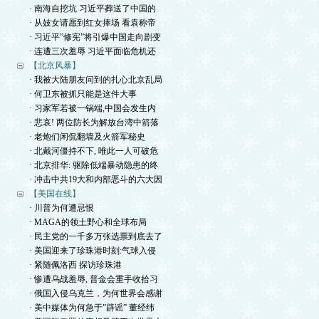
· 南海自挖坑 习近平葬送了中国的
· 从妓女请愿到红女捧场 看袁称帝
· 习近平”修宪”将引爆中国走向剧变
· 连遭三次羞辱 习近平面临危机还
【北京风暴】
· 我被大陆朋友问到的扎心北京乱局
· 何卫东被抓只能是这件大事
· 习家军若被一锅端,中国会发生内
· 悲哀! 两位防长为解放台湾中箭落
· 老炮们闲侃翻墙及火箭军秘史
· 北戴河僵持不下, 唯此一人可破危
· 北京排华: 驱除低端暴动隐患的终
· 冲击中共19大和内部恶斗的六大因
【美国在线】
· 川普为何遭忌恨
· MAGA的领土野心和全球布局
· 民主党的一千多万张选票到底去了
· 美国迎来了珍珠港时刻:气球入侵
· 紧随佩洛西 探访珍珠港
· 惨遭乌战羞辱, 普金会重手收拾习
· 俄国入侵乌克兰，为何世界会感谢
· 美中媒体为何急于”辟谣” 董经纬