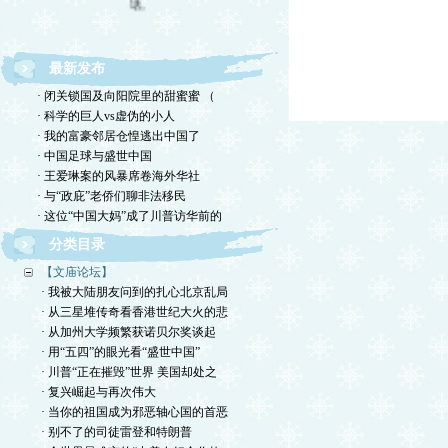
最新发布
· 闭关锁国及向阳院里的甜蜜蜜 （
· 科学的巨人vs虚伪的小人
· 我的富豪邻居仓惶逃出中国了
· 中国足球与盛世中国
· 王爱琳案的风暴席卷海外华社
· 与“政庇”老侨们聊非法移民
· 这位“中国大妈”成了川普访华前的
分类目录
【文庙论坛】
· 我被大陆朋友问到的扎心北京乱局
· 从三星堆传奇看香港世纪大火的悲
· 从加州大学频繁获诺贝尔奖谈起
· 用“五四”的眼光看“盛世中国”
· 川普“正在摧毁”世界 美国却处之
· 复兴崛起与再次伟大
· 当你的祖国成为邪恶轴心国的首恶
· 别不了的司徒雷登和特朗普