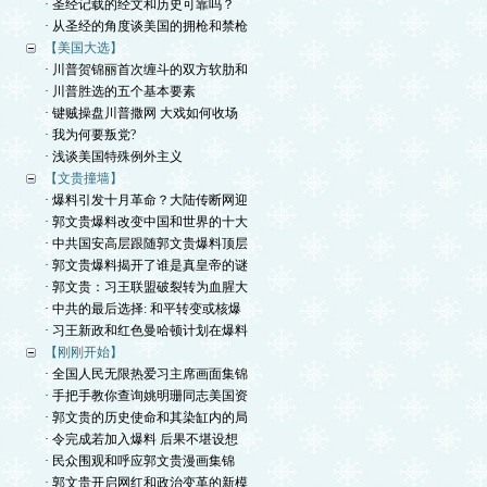
· 圣经记载的经文和历史可靠吗？
· 从圣经的角度谈美国的拥枪和禁枪
【美国大选】
· 川普贺锦丽首次缠斗的双方软肋和
· 川普胜选的五个基本要素
· 键贼操盘川普撒网 大戏如何收场
· 我为何要叛党?
· 浅谈美国特殊例外主义
【文贵撞墙】
· 爆料引发十月革命？大陆传断网迎
· 郭文贵爆料改变中国和世界的十大
· 中共国安高层跟随郭文贵爆料顶层
· 郭文贵爆料揭开了谁是真皇帝的谜
· 郭文贵：习王联盟破裂转为血腥大
· 中共的最后选择: 和平转变或核爆
· 习王新政和红色曼哈顿计划在爆料
【刚刚开始】
· 全国人民无限热爱习主席画面集锦
· 手把手教你查询姚明珊同志美国资
· 郭文贵的历史使命和其染缸内的局
· 令完成若加入爆料 后果不堪设想
· 民众围观和呼应郭文贵漫画集锦
· 郭文贵开启网红和政治变革的新模