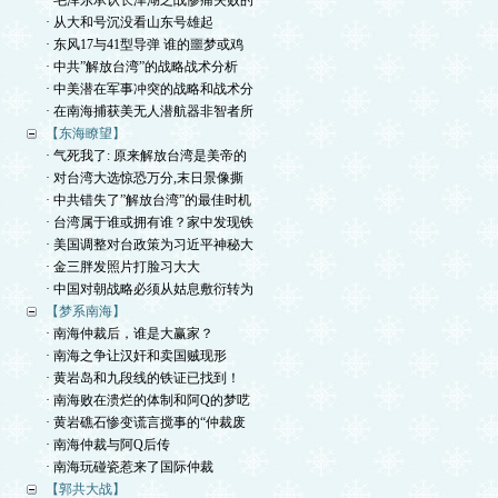
· 毛泽东承认长津湖之战惨痛失败的
· 从大和号沉没看山东号雄起
· 东风17与41型导弹 谁的噩梦或鸡
· 中共”解放台湾”的战略战术分析
· 中美潜在军事冲突的战略和战术分
· 在南海捕获美无人潜航器非智者所
【东海瞭望】
· 气死我了: 原来解放台湾是美帝的
· 对台湾大选惊恐万分,末日景像撕
· 中共错失了”解放台湾”的最佳时机
· 台湾属于谁或拥有谁？家中发现铁
· 美国调整对台政策为习近平神秘大
· 金三胖发照片打脸习大大
· 中国对朝战略必须从姑息敷衍转为
【梦系南海】
· 南海仲裁后，谁是大赢家？
· 南海之争让汉奸和卖国贼现形
· 黄岩岛和九段线的铁证已找到！
· 南海败在溃烂的体制和阿Q的梦呓
· 黄岩礁石惨变谎言搅事的“仲裁废
· 南海仲裁与阿Q后传
· 南海玩碰瓷惹来了国际仲裁
【郭共大战】