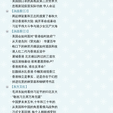
· 美国脱口罩的真相及第三次世界大
· 忽视新冠疫苗实际功效 华人命运
【决战香江2】
· 两起绑架案和王志民搅黄了春秋大
· 亲访香港和大陆: 揭开革命或暴动
· 习近平伟大斗争与港少女沉尸大海
【决战香江1】
· 美国会如何面对“香港临时政府”?
· 从天使岛到《荣光曲》: 华夏百年
· 枪口下的林郑月娥该如何逃脱和改
· 港人红二代与香港反送中
· 屠城香港 北京难以跨过的三道坎
· 镇压港独暴动 谁将遭遇滑铁卢?
· 香港闹革命, 谁在反革命?
· 彭颜祸水乱香港 巾帼英雄现香江
· 香港独立是事实，还是存在于幻想
· 掉进坑里的林荣基和铜锣湾书店
【东方又红】
· 毛泽东如何看待习近平的93北京大
· “敬祝习主席万寿无疆”
· 中国梦未来五年,十年和三十年的
· 从美国和中国的角度看俄乌战争的
· 习式文革回潮, 每个人都能感受到