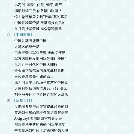
· 温习”中国梦”: 内卷, 躺平, 养三
· 满朝献媚二货 你敢翻白眼吗？
· 惊！总统核公文包”被劫”案的幕后
· 中国梦和皇帝梦 被满清奴化后的
· 血月高挂紫禁城 民众恐谎蔓延
【中国瞭望】
· 中国足球与盛世中国
· 大湾区的整合梦
· 习近平夺回军权失败 正面临被彻
· 军方内部称发射洲际导弹让美国“
· 后习近平时代的中国大陆行
· 普金窜访哈尔滨的真实战略意图
· 三位香港漂亮小姐的命运
· 愿为习近平上战场当炮灰的中国众
· 大疫解封后访粤港澳台:（1）失落
· 刘亚洲开启亡党亡国亡军的滚滚洪
【贸易大战】
· 反击瑞典辱华凸显贸易战必胜的战
· 贸易战引爆恐慌性多米诺骨牌倒塌
· A big day! 美国欧盟宣布开启完
· 川普撬动中共的奶酪 习近平居功
· 中美贸易战打碎了厉害国的强人玻