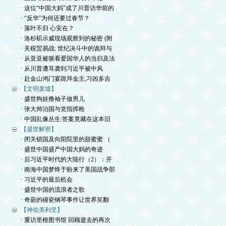
· 这位“中国大妈”成了川普访华前的
· “反华”为何还要过春节？
· 落叶不归 心安在？
· 洛杉矶示威现场观察到的秘密 (附
· 关税贸易战: 世纪决斗中的诡辩与
· 从亚亚被驱看爱国华人的当归及法
· 从川普遭耳袭到习近平被中风
· 赴金山鸿门宴跪拜金主,习凶多吉
【文明废墟】
· 盛世狗娃撸袖子做男儿
· 张大帅治国与党指挥枪
· 中国乱像丛生:答案竟藏在这本旧
【盛世解密】
· 闭关锁国及向阳院里的甜蜜蜜 （
· 盛世中国盛产中国大妈的奇迹
· 后习近平时代的大陆行（2）：开
· 南海中国梦终于盼来了美国战争部
· 习近平的最后机会
· 盛世中国的流浪者之歌
· 奇葩的碰瓷钢琴事件让世界笑翻
【神佑美利坚】
· 重访里根图书馆 回顾逝去的再次