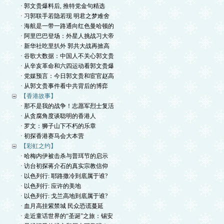
· 郭文贵爆料后, 推特党金句精选
· 习郭联手若隐若现 明君之梦难舍
· 海航是一带一路通向红色曼哈顿的
· 阿里巴巴登场：外星人挑战习大帝
· 新华社吃里扒外 郭共大战再掀高
· 谷歌大数据：中国人不关心郭文贵
· 从辛亥革命和六四运动看郭文贵爆
· 党媒预言：今日郭文贵和宦官赵高
· 从郭文贵事件看中共背后的博弈
【香港故事】
· 那不是我的战争！志愿军烈士复活
· 从贪腐角度谈聪明的香港人
· 罗文：狮子山下不朽的乐章
· 初探香港赛马会大本营
【彩虹之约】
· 哈梅内伊被击杀与普珥节的启示
· 访台初探蒋介石的真实宗教信仰
· 以色列行: 耶路撒冷到底属于谁?
· 以色列行: 应许的美地
· 以色列行: 戈兰高地到底属于谁?
· 血月高挂紫禁城 民众恐谎蔓延
· 走近童话世界的“圣诞”之旅：锡安