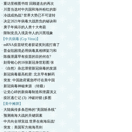
· 重访里根图书馆 回顾逝去的再次
· 川普当选对中共国和海外粉红的影
· 冷战或热战? 世界大势已不可逆转
· 决定2021年病毒大战胜负的秘诀和
· 庚子年揭示的人类十大奇葩
· 限制党员入境及华人的川黑现象
【中共病毒 (Ccp Virus)】
· mRNA疫苗研究者获诺奖到底打痛了
· 普金陷困境必用病毒真相绑架习和
· 陈薇泄露早有疫苗的目的何在?
· 刻骨铭心的16张新冠身世彩图 张
· 《自然》杂志泄密新冠病毒的发源
· 新冠病毒最高机密: 北京早有解药
· 突发: 中国政府紧急呼吁在美中国
· 新冠病毒神秘来源 （转载）
· 让党心碎的新病毒制造和泄露演义
· 疫区逃亡记 (3): 冲破封锁 (多图
【美中摊牌】
· 大陆疯传多条恐怖的“美国斩杀线”
· 预测南海大战的关键因素
· 中共向全球宣战 世界在南海应战!
· 突发：美国军方南海亮剑