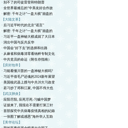
· 别不了的司徒雷登和特朗普
· 全世界最难忘的“中美友好合作故
· 解密: 千年之计“一盘大棋”崩盘的
【大陆文革】
· 后习近平时代的北京“谣言”
· 解密: 千年之计“一盘大棋”崩盘的
· 习近平一盘神秘大棋成就了大日本
· 润出中国与反共反华
· 中国会“好下去”的选择和出路
· 从麻雀和病毒清零看纳粹专制文化
· 中共党员的命运（附生存指南）
【庆封包帝】
· 习能看懂川普的一盘神秘大棋吗?
· 习近平借毛尸还魂的2024新年展望
· 美国核武器上膛与中共20大习政变
· 若习抄了邓和江家, 中国不伟大也
【武汉肺炎】
· 应阳尽阳, 应死尽死-习贼中国梦
· 证据来了, 我现在不需要打第三针
· 首部探究中共病毒疫情真相的紀錄
· 一张图了解或感恩”海外华人互助
【美华论坛】