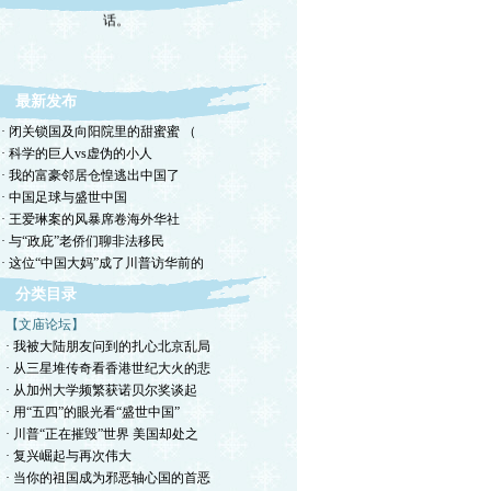
转载，但请注明来源。理性讨论，拒绝一切脏
话。
最新发布
· 闭关锁国及向阳院里的甜蜜蜜 （
· 科学的巨人vs虚伪的小人
· 我的富豪邻居仓惶逃出中国了
· 中国足球与盛世中国
· 王爱琳案的风暴席卷海外华社
· 与“政庇”老侨们聊非法移民
· 这位“中国大妈”成了川普访华前的
分类目录
【文庙论坛】
· 我被大陆朋友问到的扎心北京乱局
· 从三星堆传奇看香港世纪大火的悲
· 从加州大学频繁获诺贝尔奖谈起
· 用“五四”的眼光看“盛世中国”
· 川普“正在摧毁”世界 美国却处之
· 复兴崛起与再次伟大
· 当你的祖国成为邪恶轴心国的首恶