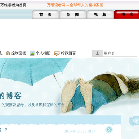
设万维读者为首页
万维读者网 -- 全球华人的精神家园
首 页
新 闻
视 频
博 客
志
控制面板
个人相册
给我留言
的博客
由的观察及思考，以及常识和逻辑的平台
）？
2016-07-23 23:18:14