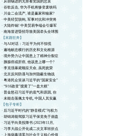
· 从胡锡进的无奈看党国的悲哀
· 谷歌反击, 华为手机将惨变废铁吗
· 川金二会流产, 谁是赢家和输家?
· 中美经贸脱钩, 军事对抗和冲突将
· 大陆炸锅! 中美贸易争端会引爆军
· 南海冒进昏招导致美国牵头全球围
【末路狂奔】
· 与AI对话：习近平为何不惊慌
· 遍地献忠横行的历史和文化根源
· 境外势力让中国患上了精神分裂症
· 胰腺癌或肝癌, 他该患上哪一个?
· 李克强暴毙顺应天命, 虽死犹荣
· 北京反间防谍与加州隐蔽生物战
· 粤港民众笑谈习近平的“国家安全”
· “9/16政变”搅黄了”一盘大棋”
· 普金怒召习近平的底气和原因, 你
· 未能击落佩太专机, 中国人其实赢
【包子专柜】
· 后习近平时代的“静音模式”与权力
· 胡锦涛能驾驭习近平保党免于崩盘
· 习近平向美投降书 (2023年11月,
· 习李大战公开化成二次文革转折点
· 上海病毒清零与社会主义核心价值