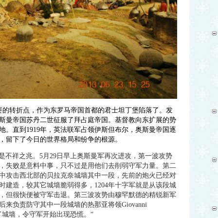
要的转折点，作为东罗马帝国首都的君士坦丁堡陷落了。发
斯曼帝国苏丹二世征服了拜占庭帝国。基督教向东扩展的势
地。直到
1919
年，英法联军占领伊斯但布尔，奥斯曼帝国逐
，留下了今日的世界格局和纷争的根源。
是不祥之兆。
5
月
29
日早上奥斯曼军再次进攻，第一波攻势
，失败是意料中事，只不过是用他们去削弱守军力量。第二
中攻击西北部的贝拉克奈城墙其中一段，先前的炮火已经对
时建造，较其它城墙脆弱得多，
1204
年十字军就是从该段城
，但很快便被守军击退。第三波攻势由穆罕默德的精锐新军
后来负责防守其中一段城墙的热那亚将领
Giovanni
了城墙，令守军开始出现恐慌。
“