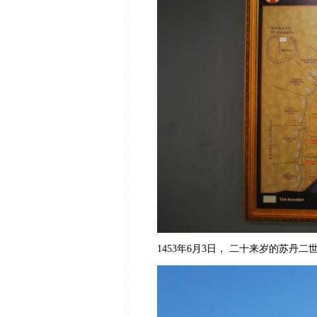
1453
年
6
月
3
日，
二十来岁的苏丹二