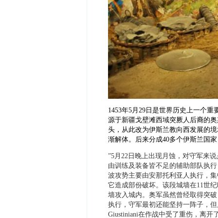
1453
年
5
月
29
日是世界历史上一个重
源于新疆戈壁滩西域突厥人后裔的奥
头，从此改为伊斯兰教向西发展的境
渐解体。后来分成
40
多个伊斯兰国家
”5
月
22
日晚上出现月蚀，对守军来说
由训练及装备皆不足的辅助部队执行
波攻势主要由安那托利亚人执行，集
它造成部份破坏。该段城墙在
11
世纪
墙攻入城内。奥军虽然曾经取得突破
执行，守军最初还能坚持一阵子，但
Giustiniani
在作战中受了重伤，离开