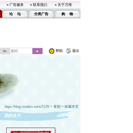
广告服务
联系我们
关于万维
论 坛
分类广告
购 物
帮助
退出
https://blog.creaders.net/u/5129/
>
复制
>
收藏本页
我的名片