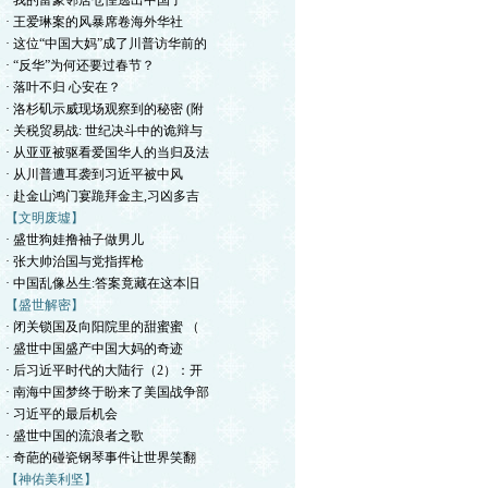
· 我的富豪邻居仓惶逃出中国了
· 王爱琳案的风暴席卷海外华社
· 这位“中国大妈”成了川普访华前的
· “反华”为何还要过春节？
· 落叶不归 心安在？
· 洛杉矶示威现场观察到的秘密 (附
· 关税贸易战: 世纪决斗中的诡辩与
· 从亚亚被驱看爱国华人的当归及法
· 从川普遭耳袭到习近平被中风
· 赴金山鸿门宴跪拜金主,习凶多吉
【文明废墟】
· 盛世狗娃撸袖子做男儿
· 张大帅治国与党指挥枪
· 中国乱像丛生:答案竟藏在这本旧
【盛世解密】
· 闭关锁国及向阳院里的甜蜜蜜 （
· 盛世中国盛产中国大妈的奇迹
· 后习近平时代的大陆行（2）：开
· 南海中国梦终于盼来了美国战争部
· 习近平的最后机会
· 盛世中国的流浪者之歌
· 奇葩的碰瓷钢琴事件让世界笑翻
【神佑美利坚】