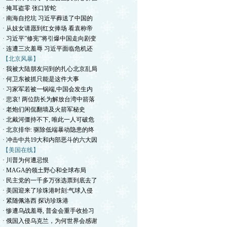
· 掩耳盗零 张口皆蛇
· 南海自挖坑 习近平葬送了中国的
· 从妓女请愿到红女捧场 看袁称帝
· 习近平”修宪”将引爆中国走向剧变
· 连遭三次羞辱 习近平面临危机还
【北京风暴】
· 我被大陆朋友问到的扎心北京乱局
· 何卫东被抓只能是这件大事
· 习家军若被一锅端,中国会发生内
· 悲哀! 两位防长为解放台湾中箭落
· 老炮们闲侃翻墙及火箭军秘史
· 北戴河僵持不下, 唯此一人可破危
· 北京排华: 驱除低端暴动隐患的终
· 冲击中共19大和内部恶斗的六大因
【美国在线】
· 川普为何遭忌恨
· MAGA的领土野心和全球布局
· 民主党的一千多万张选票到底去了
· 美国迎来了珍珠港时刻:气球入侵
· 紧随佩洛西 探访珍珠港
· 惨遭乌战羞辱, 普金会重手收拾习
· 俄国入侵乌克兰，为何世界会感谢