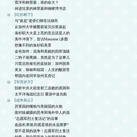
· 雷洋和林荣基，谁的命大？
· 掉进坑里的林荣基和铜锣湾书店
【红杉树下】
· 与“政庇”老侨们聊非法移民
· 从加州大学频繁获诺贝尔奖谈起
· 洛杉矶大火是上苍的意志还是人的
· 美中冲突下，首访Manzanar (多图
· 想像不到的洛杉矶美景
· 金色加州：花海和美丽的四所顶级
· 二狗子闹离婚，竟然是为了这事儿
· 川普总统催生的蓝娃娃：加州脱美
· 美女，辣椒和祖国：人生的酸甜苦
· 帮国内老同学加州买房记
【军营岁月】
· 剖析中共火箭发射三连败的原因和
· 太平洋海战纪念日 重游中途岛航
【战争风云】
· 厉害国的嘴炮与美丽国的火炮
· 面对核威慑的思考和海外华人的选
· “志愿军烈士复活记”的后事
· 血战长津湖,到底是谁的永远噩梦?
· 那不是我的战争！志愿军烈士复活