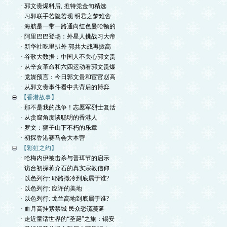
· 郭文贵爆料后, 推特党金句精选
· 习郭联手若隐若现 明君之梦难舍
· 海航是一带一路通向红色曼哈顿的
· 阿里巴巴登场：外星人挑战习大帝
· 新华社吃里扒外 郭共大战再掀高
· 谷歌大数据：中国人不关心郭文贵
· 从辛亥革命和六四运动看郭文贵爆
· 党媒预言：今日郭文贵和宦官赵高
· 从郭文贵事件看中共背后的博弈
【香港故事】
· 那不是我的战争！志愿军烈士复活
· 从贪腐角度谈聪明的香港人
· 罗文：狮子山下不朽的乐章
· 初探香港赛马会大本营
【彩虹之约】
· 哈梅内伊被击杀与普珥节的启示
· 访台初探蒋介石的真实宗教信仰
· 以色列行: 耶路撒冷到底属于谁?
· 以色列行: 应许的美地
· 以色列行: 戈兰高地到底属于谁?
· 血月高挂紫禁城 民众恐谎蔓延
· 走近童话世界的“圣诞”之旅：锡安