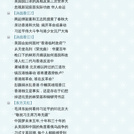
· 美国脱口罩的真相及第三次世界大
· 忽视新冠疫苗实际功效 华人命运
【决战香江2】
· 两起绑架案和王志民搅黄了春秋大
· 亲访香港和大陆: 揭开革命或暴动
· 习近平伟大斗争与港少女沉尸大海
【决战香江1】
· 美国会如何面对“香港临时政府”?
· 从天使岛到《荣光曲》: 华夏百年
· 枪口下的林郑月娥该如何逃脱和改
· 港人红二代与香港反送中
· 屠城香港 北京难以跨过的三道坎
· 镇压港独暴动 谁将遭遇滑铁卢?
· 香港闹革命, 谁在反革命?
· 彭颜祸水乱香港 巾帼英雄现香江
· 香港独立是事实，还是存在于幻想
· 掉进坑里的林荣基和铜锣湾书店
【东方又红】
· 毛泽东如何看待习近平的93北京大
· “敬祝习主席万寿无疆”
· 中国梦未来五年,十年和三十年的
· 从美国和中国的角度看俄乌战争的
· 习式文革回潮, 每个人都能感受到