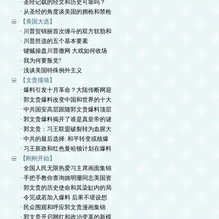
· 圣经记载的经文和历史可靠吗？
· 从圣经的角度谈美国的拥枪和禁枪
【美国大选】
· 川普贺锦丽首次缠斗的双方软肋和
· 川普胜选的五个基本要素
· 键贼操盘川普撒网 大戏如何收场
· 我为何要叛党?
· 浅谈美国特殊例外主义
【文贵撞墙】
· 爆料引发十月革命？大陆传断网迎
· 郭文贵爆料改变中国和世界的十大
· 中共国安高层跟随郭文贵爆料顶层
· 郭文贵爆料揭开了谁是真皇帝的谜
· 郭文贵：习王联盟破裂转为血腥大
· 中共的最后选择: 和平转变或核爆
· 习王新政和红色曼哈顿计划在爆料
【刚刚开始】
· 全国人民无限热爱习主席画面集锦
· 手把手教你查询姚明珊同志美国资
· 郭文贵的历史使命和其染缸内的局
· 令完成若加入爆料 后果不堪设想
· 民众围观和呼应郭文贵漫画集锦
· 郭文贵开启网红和政治变革的新模