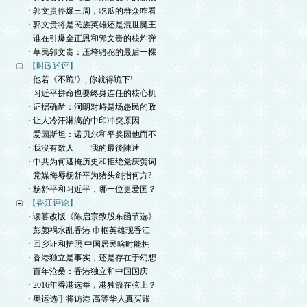
· 郭文贵停爆三周，吃瓜的群众咋看
· 郭文贵将是民族英雄还是混世魔王
· 谁在引爆金正恩和郭文贵的核炸弹
· 草民郭文贵：压垮骆驼的最后一棵
【时政述评】
· 他若《不跪!》, 你就得跪下!
· 习近平拼命也要终身连任的核心机
· 证据确凿：洞朗对峙是场愚民的政
· 让人冷汗淋漓的中印冲突原因
· 爱因斯坦：诺贝尔和平奖因他而不
· 我沒有敵人——我的最後陳述
· 中共为何遮掩历史和拒绝党庆贺词
· 党媒侮辱杨舒平为猪头剑指何方?
· 杨舒平和习近平，哪一位更爱国？
【香江评论】
· 读篡改版《陈启宗致股东函节选》
· 彭颜祸水乱香港 巾帼英雄现香江
· 回乡证和护照 中国居民啥时能拥
· 香港独立是事实，还是存在于幻想
· 百年沧桑：香港独立和中国国庆
· 2016年香港选举，港独箭在弦上？
· 奥运选手将访港 高等华人真买账