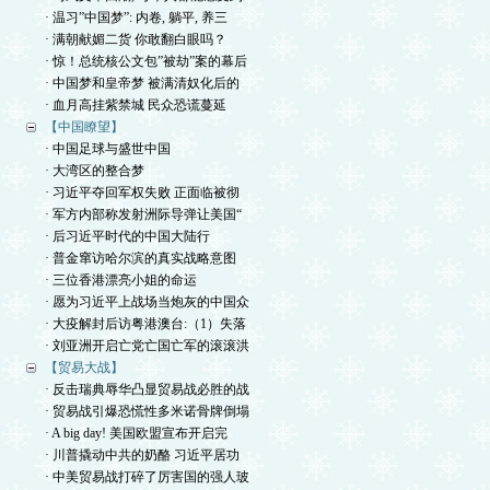
· 温习”中国梦”: 内卷, 躺平, 养三
· 满朝献媚二货 你敢翻白眼吗？
· 惊！总统核公文包”被劫”案的幕后
· 中国梦和皇帝梦 被满清奴化后的
· 血月高挂紫禁城 民众恐谎蔓延
【中国瞭望】
· 中国足球与盛世中国
· 大湾区的整合梦
· 习近平夺回军权失败 正面临被彻
· 军方内部称发射洲际导弹让美国“
· 后习近平时代的中国大陆行
· 普金窜访哈尔滨的真实战略意图
· 三位香港漂亮小姐的命运
· 愿为习近平上战场当炮灰的中国众
· 大疫解封后访粤港澳台:（1）失落
· 刘亚洲开启亡党亡国亡军的滚滚洪
【贸易大战】
· 反击瑞典辱华凸显贸易战必胜的战
· 贸易战引爆恐慌性多米诺骨牌倒塌
· A big day! 美国欧盟宣布开启完
· 川普撬动中共的奶酪 习近平居功
· 中美贸易战打碎了厉害国的强人玻