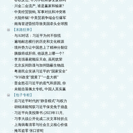
· 谷歌反击, 华为手机将惨变废铁吗
· 川金二会流产, 谁是赢家和输家?
· 中美经贸脱钩, 军事对抗和冲突将
· 大陆炸锅! 中美贸易争端会引爆军
· 南海冒进昏招导致美国牵头全球围
【末路狂奔】
· 与AI对话：习近平为何不惊慌
· 遍地献忠横行的历史和文化根源
· 境外势力让中国患上了精神分裂症
· 胰腺癌或肝癌, 他该患上哪一个?
· 李克强暴毙顺应天命, 虽死犹荣
· 北京反间防谍与加州隐蔽生物战
· 粤港民众笑谈习近平的“国家安全”
· “9/16政变”搅黄了”一盘大棋”
· 普金怒召习近平的底气和原因, 你
· 未能击落佩太专机, 中国人其实赢
【包子专柜】
· 后习近平时代的“静音模式”与权力
· 胡锦涛能驾驭习近平保党免于崩盘
· 习近平向美投降书 (2023年11月,
· 习李大战公开化成二次文革转折点
· 上海病毒清零与社会主义核心价值
· 掩耳盗零 张口皆蛇