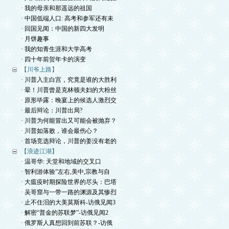
· 我的母亲和那遥远的祖国
· 中国低端人口: 高考和参军还有未
· 回国见闻：中国的新四大发明
· 月饼趣事
· 我的知青生涯和大学高考
· 四十年前贺年卡的演变
【川爷上路】
· 川普入主白宫，究竟是谁的大胜利
· 晕！川普曾是克林顿夫妇的大粉丝
· 原形毕露：晚宴上的候选人激烈交
· 最后辩论：川普出局?
· 川普为何能冒出又可能会被抛弃？
· 川普如落败，谁会最伤心？
· 首场竞选辩论，川普的姜没有老的
【浪迹江湖】
· 温哥华: 天堂和地域的交叉口
· 智利游体验”左右,美中,宗教与自
· 大瘟疫时期探险世界的尽头：巴塔
· 吴哥窟与一带一路的渊源及其惨烈
· 止不住泪的大美莫斯科-访俄见闻3
· 解密“普金的苏联梦”-访俄见闻2
· 俄罗斯人真想回到前苏联？-访俄