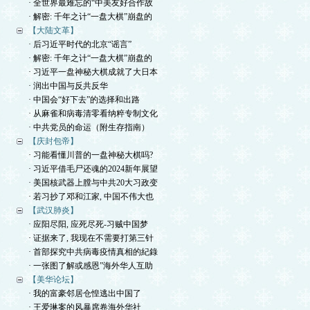
· 全世界最难忘的“中美友好合作故
· 解密: 千年之计“一盘大棋”崩盘的
【大陆文革】
· 后习近平时代的北京“谣言”
· 解密: 千年之计“一盘大棋”崩盘的
· 习近平一盘神秘大棋成就了大日本
· 润出中国与反共反华
· 中国会“好下去”的选择和出路
· 从麻雀和病毒清零看纳粹专制文化
· 中共党员的命运（附生存指南）
【庆封包帝】
· 习能看懂川普的一盘神秘大棋吗?
· 习近平借毛尸还魂的2024新年展望
· 美国核武器上膛与中共20大习政变
· 若习抄了邓和江家, 中国不伟大也
【武汉肺炎】
· 应阳尽阳, 应死尽死-习贼中国梦
· 证据来了, 我现在不需要打第三针
· 首部探究中共病毒疫情真相的紀錄
· 一张图了解或感恩”海外华人互助
【美华论坛】
· 我的富豪邻居仓惶逃出中国了
· 王爱琳案的风暴席卷海外华社