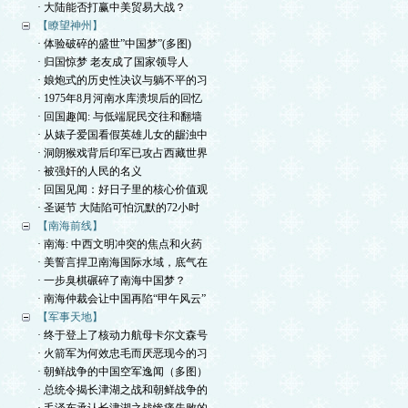
· 大陆能否打赢中美贸易大战？
【瞭望神州】
· 体验破碎的盛世”中国梦”(多图)
· 归国惊梦 老友成了国家领导人
· 娘炮式的历史性决议与躺不平的习
· 1975年8月河南水库溃坝后的回忆
· 回国趣闻: 与低端屁民交往和翻墙
· 从婊子爱国看假英雄儿女的龌浊中
· 洞朗猴戏背后印军已攻占西藏世界
· 被强奸的人民的名义
· 回国见闻：好日子里的核心价值观
· 圣诞节 大陆陷可怕沉默的72小时
【南海前线】
· 南海: 中西文明冲突的焦点和火药
· 美誓言捍卫南海国际水域，底气在
· 一步臭棋碾碎了南海中国梦？
· 南海仲裁会让中国再陷“甲午风云”
【军事天地】
· 终于登上了核动力航母卡尔文森号
· 火箭军为何效忠毛而厌恶现今的习
· 朝鲜战争的中国空军逸闻（多图）
· 总统令揭长津湖之战和朝鲜战争的