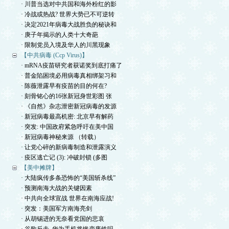
· 川普当选对中共国和海外粉红的影
· 冷战或热战? 世界大势已不可逆转
· 决定2021年病毒大战胜负的秘诀和
· 庚子年揭示的人类十大奇葩
· 限制党员入境及华人的川黑现象
【中共病毒 (Ccp Virus)】
· mRNA疫苗研究者获诺奖到底打痛了
· 普金陷困境必用病毒真相绑架习和
· 陈薇泄露早有疫苗的目的何在?
· 刻骨铭心的16张新冠身世彩图 张
· 《自然》杂志泄密新冠病毒的发源
· 新冠病毒最高机密: 北京早有解药
· 突发: 中国政府紧急呼吁在美中国
· 新冠病毒神秘来源 （转载）
· 让党心碎的新病毒制造和泄露演义
· 疫区逃亡记 (3): 冲破封锁 (多图
【美中摊牌】
· 大陆疯传多条恐怖的“美国斩杀线”
· 预测南海大战的关键因素
· 中共向全球宣战 世界在南海应战!
· 突发：美国军方南海亮剑
· 从胡锡进的无奈看党国的悲哀