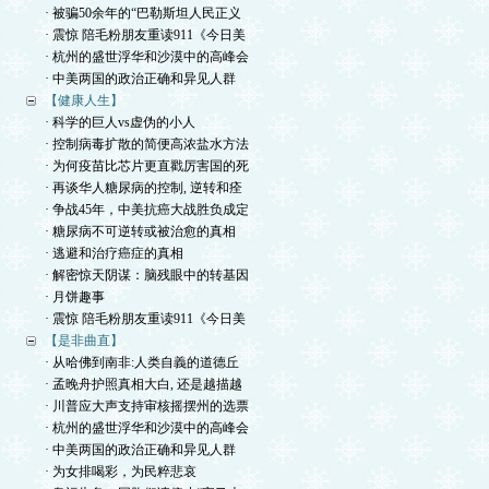
· 被骗50余年的“巴勒斯坦人民正义
· 震惊 陪毛粉朋友重读911《今日美
· 杭州的盛世浮华和沙漠中的高峰会
· 中美两国的政治正确和异见人群
【健康人生】
· 科学的巨人vs虚伪的小人
· 控制病毒扩散的简便高浓盐水方法
· 为何疫苗比芯片更直戳厉害国的死
· 再谈华人糖尿病的控制, 逆转和痊
· 争战45年，中美抗癌大战胜负成定
· 糖尿病不可逆转或被治愈的真相
· 逃避和治疗癌症的真相
· 解密惊天阴谋：脑残眼中的转基因
· 月饼趣事
· 震惊 陪毛粉朋友重读911《今日美
【是非曲直】
· 从哈佛到南非:人类自義的道德丘
· 孟晚舟护照真相大白, 还是越描越
· 川普应大声支持审核摇摆州的选票
· 杭州的盛世浮华和沙漠中的高峰会
· 中美两国的政治正确和异见人群
· 为女排喝彩，为民粹悲哀