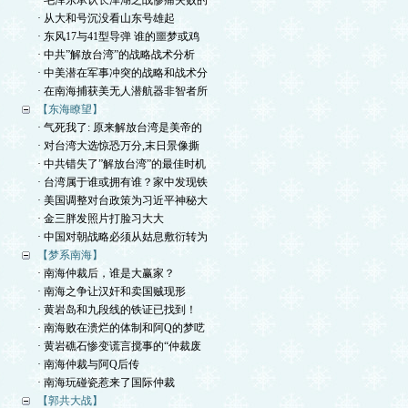
· 毛泽东承认长津湖之战惨痛失败的
· 从大和号沉没看山东号雄起
· 东风17与41型导弹 谁的噩梦或鸡
· 中共”解放台湾”的战略战术分析
· 中美潜在军事冲突的战略和战术分
· 在南海捕获美无人潜航器非智者所
【东海瞭望】
· 气死我了: 原来解放台湾是美帝的
· 对台湾大选惊恐万分,末日景像撕
· 中共错失了”解放台湾”的最佳时机
· 台湾属于谁或拥有谁？家中发现铁
· 美国调整对台政策为习近平神秘大
· 金三胖发照片打脸习大大
· 中国对朝战略必须从姑息敷衍转为
【梦系南海】
· 南海仲裁后，谁是大赢家？
· 南海之争让汉奸和卖国贼现形
· 黄岩岛和九段线的铁证已找到！
· 南海败在溃烂的体制和阿Q的梦呓
· 黄岩礁石惨变谎言搅事的“仲裁废
· 南海仲裁与阿Q后传
· 南海玩碰瓷惹来了国际仲裁
【郭共大战】