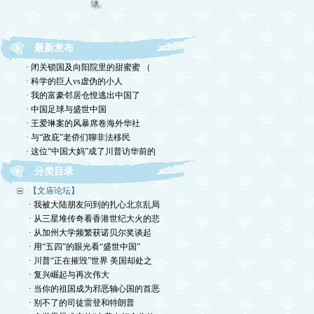
最新发布
· 闭关锁国及向阳院里的甜蜜蜜 （
· 科学的巨人vs虚伪的小人
· 我的富豪邻居仓惶逃出中国了
· 中国足球与盛世中国
· 王爱琳案的风暴席卷海外华社
· 与“政庇”老侨们聊非法移民
· 这位“中国大妈”成了川普访华前的
分类目录
【文庙论坛】
· 我被大陆朋友问到的扎心北京乱局
· 从三星堆传奇看香港世纪大火的悲
· 从加州大学频繁获诺贝尔奖谈起
· 用“五四”的眼光看“盛世中国”
· 川普“正在摧毁”世界 美国却处之
· 复兴崛起与再次伟大
· 当你的祖国成为邪恶轴心国的首恶
· 别不了的司徒雷登和特朗普