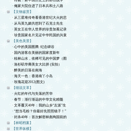
· 转载：新中国历史上的那些战争
· 俺家大院住进了日本兵和土八路
【文物鉴赏】
· 从三星堆传奇看香港世纪大火的悲
· 从马英九媚共想到了石克士先生
· 英女王在华人世界的珍贵加冕记录
· 珍贵国家名片见证中华民国的兴衰
【美色美景】
· 心中的美国图腾: 纪念碑谷
· 国内游客在美丽的国家度新年
· 桂林山水，依稀可见的中国梦（图
· 洛杉矶华裔美女大比拼 (实拍）
· 醉美的日落在南海
· 海天一色：香港南丫小岛
· 玫瑰花迎2012(图文)
【细说文革】
· 火红的年代与失落的芳华
· 春节：渐行渐远的中华文化精髓
· 文革覆灭40年：我的山乡“左派”生
· “想当毛粉？你最好先照照镜子！”
· 封杀40年：首次解密林彪殉国前的
【林昭档案】
【世界纵横】