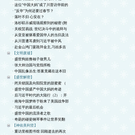
· 这位“中国大妈”成了川普访华前的
· “反华”为何还要过春节？
· 落叶不归 心安在？
· 洛杉矶示威现场观察到的秘密 (附
· 关税贸易战: 世纪决斗中的诡辩与
· 从亚亚被驱看爱国华人的当归及法
· 从川普遭耳袭到习近平被中风
· 赴金山鸿门宴跪拜金主,习凶多吉
【文明废墟】
· 盛世狗娃撸袖子做男儿
· 张大帅治国与党指挥枪
· 中国乱像丛生:答案竟藏在这本旧
【盛世解密】
· 闭关锁国及向阳院里的甜蜜蜜 （
· 盛世中国盛产中国大妈的奇迹
· 后习近平时代的大陆行（2）：开
· 南海中国梦终于盼来了美国战争部
· 习近平的最后机会
· 盛世中国的流浪者之歌
· 奇葩的碰瓷钢琴事件让世界笑翻
【神佑美利坚】
· 重访里根图书馆 回顾逝去的再次