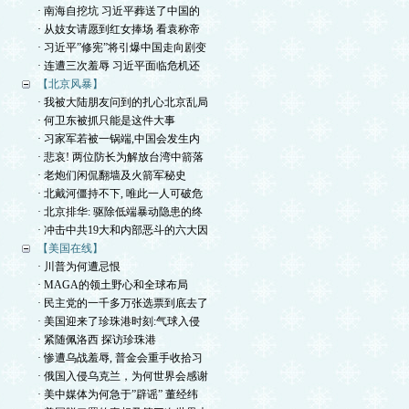
· 南海自挖坑 习近平葬送了中国的
· 从妓女请愿到红女捧场 看袁称帝
· 习近平”修宪”将引爆中国走向剧变
· 连遭三次羞辱 习近平面临危机还
【北京风暴】
· 我被大陆朋友问到的扎心北京乱局
· 何卫东被抓只能是这件大事
· 习家军若被一锅端,中国会发生内
· 悲哀! 两位防长为解放台湾中箭落
· 老炮们闲侃翻墙及火箭军秘史
· 北戴河僵持不下, 唯此一人可破危
· 北京排华: 驱除低端暴动隐患的终
· 冲击中共19大和内部恶斗的六大因
【美国在线】
· 川普为何遭忌恨
· MAGA的领土野心和全球布局
· 民主党的一千多万张选票到底去了
· 美国迎来了珍珠港时刻:气球入侵
· 紧随佩洛西 探访珍珠港
· 惨遭乌战羞辱, 普金会重手收拾习
· 俄国入侵乌克兰，为何世界会感谢
· 美中媒体为何急于”辟谣” 董经纬