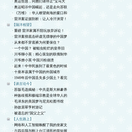
· 奥运告急，同胞们请停止“宝马大
· 奥运昭示中国崛起，还是走向苏联
· 《万维》：华人瞭望南海的窗口和
· 雷洋案证据剖析：让人冷汗浃背！
【隔洋相望】
· 重磅 雷洋家属不陪玩放弃诉讼！
· 雷洋案彻底击碎虚无缥缈的中国梦
· 从来都不穿底裤为何要保住？
· 一个中国？ 被蛆虫蛀烂的皇帝旧
· 川爷聊小英：精心策划的联俄制华
· 川爷撩小英 中国川粉崩溃
· 起来！中华民族到了最黄色的时候
· 十座本该属于中国的外国城市
· 1949年后中国丢失多少国土？看完
【谈古论今】
· 苏版毛选揭秘：中共是斯大林豢养
· 种族歧视和极端宗教是全球华人的
· 毛泽东的美国梦与尼克松图书馆
· 孙故居翠亨村游记
· 被遗忘的“国父之父”
【人生路上】
· 网络和人工智能唤醒了我的坐家文
· 六四后我与刚上台江泽民的简短握