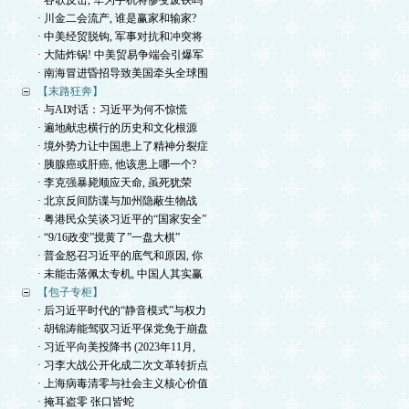
· 谷歌反击, 华为手机将惨变废铁吗
· 川金二会流产, 谁是赢家和输家?
· 中美经贸脱钩, 军事对抗和冲突将
· 大陆炸锅! 中美贸易争端会引爆军
· 南海冒进昏招导致美国牵头全球围
【末路狂奔】
· 与AI对话：习近平为何不惊慌
· 遍地献忠横行的历史和文化根源
· 境外势力让中国患上了精神分裂症
· 胰腺癌或肝癌, 他该患上哪一个?
· 李克强暴毙顺应天命, 虽死犹荣
· 北京反间防谍与加州隐蔽生物战
· 粤港民众笑谈习近平的“国家安全”
· “9/16政变”搅黄了”一盘大棋”
· 普金怒召习近平的底气和原因, 你
· 未能击落佩太专机, 中国人其实赢
【包子专柜】
· 后习近平时代的“静音模式”与权力
· 胡锦涛能驾驭习近平保党免于崩盘
· 习近平向美投降书 (2023年11月,
· 习李大战公开化成二次文革转折点
· 上海病毒清零与社会主义核心价值
· 掩耳盗零 张口皆蛇