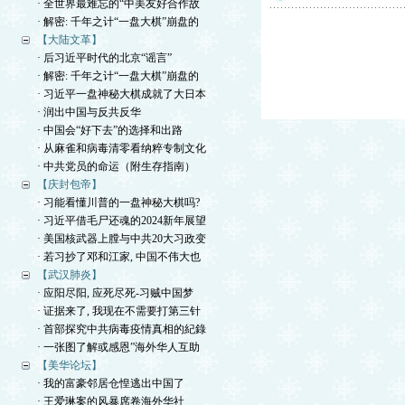
· 全世界最难忘的“中美友好合作故
· 解密: 千年之计“一盘大棋”崩盘的
【大陆文革】
· 后习近平时代的北京“谣言”
· 解密: 千年之计“一盘大棋”崩盘的
· 习近平一盘神秘大棋成就了大日本
· 润出中国与反共反华
· 中国会“好下去”的选择和出路
· 从麻雀和病毒清零看纳粹专制文化
· 中共党员的命运（附生存指南）
【庆封包帝】
· 习能看懂川普的一盘神秘大棋吗?
· 习近平借毛尸还魂的2024新年展望
· 美国核武器上膛与中共20大习政变
· 若习抄了邓和江家, 中国不伟大也
【武汉肺炎】
· 应阳尽阳, 应死尽死-习贼中国梦
· 证据来了, 我现在不需要打第三针
· 首部探究中共病毒疫情真相的紀錄
· 一张图了解或感恩”海外华人互助
【美华论坛】
· 我的富豪邻居仓惶逃出中国了
· 王爱琳案的风暴席卷海外华社