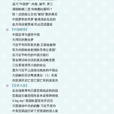
· 温习”中国梦”: 内卷, 躺平, 养三
· 满朝献媚二货 你敢翻白眼吗？
· 惊！总统核公文包”被劫”案的幕后
· 中国梦和皇帝梦 被满清奴化后的
· 血月高挂紫禁城 民众恐谎蔓延
【中国瞭望】
· 中国足球与盛世中国
· 大湾区的整合梦
· 习近平夺回军权失败 正面临被彻
· 军方内部称发射洲际导弹让美国“
· 后习近平时代的中国大陆行
· 普金窜访哈尔滨的真实战略意图
· 三位香港漂亮小姐的命运
· 愿为习近平上战场当炮灰的中国众
· 大疫解封后访粤港澳台:（1）失落
· 刘亚洲开启亡党亡国亡军的滚滚洪
【贸易大战】
· 反击瑞典辱华凸显贸易战必胜的战
· 贸易战引爆恐慌性多米诺骨牌倒塌
· A big day! 美国欧盟宣布开启完
· 川普撬动中共的奶酪 习近平居功
· 中美贸易战打碎了厉害国的强人玻