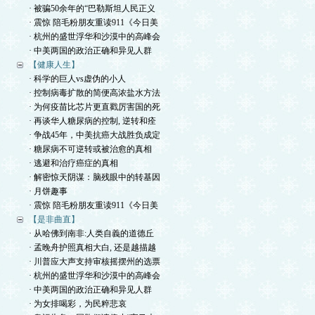
· 被骗50余年的“巴勒斯坦人民正义
· 震惊 陪毛粉朋友重读911《今日美
· 杭州的盛世浮华和沙漠中的高峰会
· 中美两国的政治正确和异见人群
【健康人生】
· 科学的巨人vs虚伪的小人
· 控制病毒扩散的简便高浓盐水方法
· 为何疫苗比芯片更直戳厉害国的死
· 再谈华人糖尿病的控制, 逆转和痊
· 争战45年，中美抗癌大战胜负成定
· 糖尿病不可逆转或被治愈的真相
· 逃避和治疗癌症的真相
· 解密惊天阴谋：脑残眼中的转基因
· 月饼趣事
· 震惊 陪毛粉朋友重读911《今日美
【是非曲直】
· 从哈佛到南非:人类自義的道德丘
· 孟晚舟护照真相大白, 还是越描越
· 川普应大声支持审核摇摆州的选票
· 杭州的盛世浮华和沙漠中的高峰会
· 中美两国的政治正确和异见人群
· 为女排喝彩，为民粹悲哀