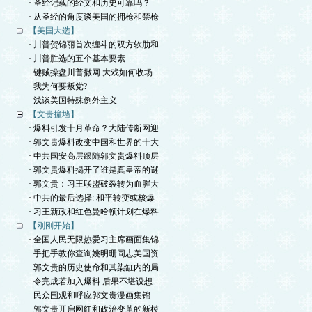
· 圣经记载的经文和历史可靠吗？
· 从圣经的角度谈美国的拥枪和禁枪
【美国大选】
· 川普贺锦丽首次缠斗的双方软肋和
· 川普胜选的五个基本要素
· 键贼操盘川普撒网 大戏如何收场
· 我为何要叛党?
· 浅谈美国特殊例外主义
【文贵撞墙】
· 爆料引发十月革命？大陆传断网迎
· 郭文贵爆料改变中国和世界的十大
· 中共国安高层跟随郭文贵爆料顶层
· 郭文贵爆料揭开了谁是真皇帝的谜
· 郭文贵：习王联盟破裂转为血腥大
· 中共的最后选择: 和平转变或核爆
· 习王新政和红色曼哈顿计划在爆料
【刚刚开始】
· 全国人民无限热爱习主席画面集锦
· 手把手教你查询姚明珊同志美国资
· 郭文贵的历史使命和其染缸内的局
· 令完成若加入爆料 后果不堪设想
· 民众围观和呼应郭文贵漫画集锦
· 郭文贵开启网红和政治变革的新模