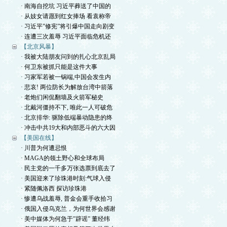
· 南海自挖坑 习近平葬送了中国的
· 从妓女请愿到红女捧场 看袁称帝
· 习近平”修宪”将引爆中国走向剧变
· 连遭三次羞辱 习近平面临危机还
【北京风暴】
· 我被大陆朋友问到的扎心北京乱局
· 何卫东被抓只能是这件大事
· 习家军若被一锅端,中国会发生内
· 悲哀! 两位防长为解放台湾中箭落
· 老炮们闲侃翻墙及火箭军秘史
· 北戴河僵持不下, 唯此一人可破危
· 北京排华: 驱除低端暴动隐患的终
· 冲击中共19大和内部恶斗的六大因
【美国在线】
· 川普为何遭忌恨
· MAGA的领土野心和全球布局
· 民主党的一千多万张选票到底去了
· 美国迎来了珍珠港时刻:气球入侵
· 紧随佩洛西 探访珍珠港
· 惨遭乌战羞辱, 普金会重手收拾习
· 俄国入侵乌克兰，为何世界会感谢
· 美中媒体为何急于”辟谣” 董经纬