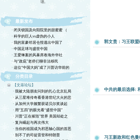
最新发布
· 闭关锁国及向阳院里的甜蜜蜜 （
· 科学的巨人vs虚伪的小人
郭文贵：习王联盟
· 我的富豪邻居仓惶逃出中国了
· 中国足球与盛世中国
· 王爱琳案的风暴席卷海外华社
· 与“政庇”老侨们聊非法移民
· 这位“中国大妈”成了川普访华前的
分类目录
【文庙论坛】
中共的最后选择:
· 我被大陆朋友问到的扎心北京乱局
· 从三星堆传奇看香港世纪大火的悲
· 从加州大学频繁获诺贝尔奖谈起
· 用“五四”的眼光看“盛世中国”
· 川普“正在摧毁”世界 美国却处之
· 复兴崛起与再次伟大
· 当你的祖国成为邪恶轴心国的首恶
· 别不了的司徒雷登和特朗普
习王新政和红色曼