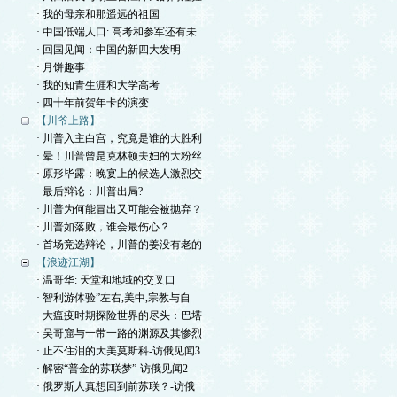
· 我的母亲和那遥远的祖国
· 中国低端人口: 高考和参军还有未
· 回国见闻：中国的新四大发明
· 月饼趣事
· 我的知青生涯和大学高考
· 四十年前贺年卡的演变
【川爷上路】
· 川普入主白宫，究竟是谁的大胜利
· 晕！川普曾是克林顿夫妇的大粉丝
· 原形毕露：晚宴上的候选人激烈交
· 最后辩论：川普出局?
· 川普为何能冒出又可能会被抛弃？
· 川普如落败，谁会最伤心？
· 首场竞选辩论，川普的姜没有老的
【浪迹江湖】
· 温哥华: 天堂和地域的交叉口
· 智利游体验”左右,美中,宗教与自
· 大瘟疫时期探险世界的尽头：巴塔
· 吴哥窟与一带一路的渊源及其惨烈
· 止不住泪的大美莫斯科-访俄见闻3
· 解密“普金的苏联梦”-访俄见闻2
· 俄罗斯人真想回到前苏联？-访俄