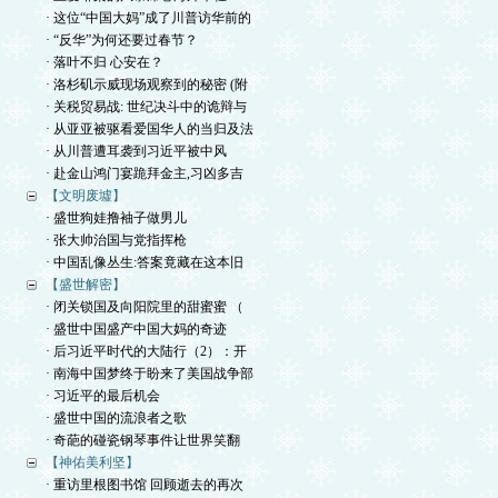
· 这位“中国大妈”成了川普访华前的
· “反华”为何还要过春节？
· 落叶不归 心安在？
· 洛杉矶示威现场观察到的秘密 (附
· 关税贸易战: 世纪决斗中的诡辩与
· 从亚亚被驱看爱国华人的当归及法
· 从川普遭耳袭到习近平被中风
· 赴金山鸿门宴跪拜金主,习凶多吉
【文明废墟】
· 盛世狗娃撸袖子做男儿
· 张大帅治国与党指挥枪
· 中国乱像丛生:答案竟藏在这本旧
【盛世解密】
· 闭关锁国及向阳院里的甜蜜蜜 （
· 盛世中国盛产中国大妈的奇迹
· 后习近平时代的大陆行（2）：开
· 南海中国梦终于盼来了美国战争部
· 习近平的最后机会
· 盛世中国的流浪者之歌
· 奇葩的碰瓷钢琴事件让世界笑翻
【神佑美利坚】
· 重访里根图书馆 回顾逝去的再次