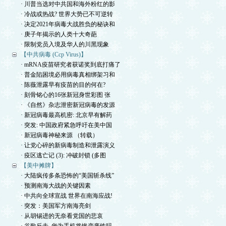
· 川普当选对中共国和海外粉红的影
· 冷战或热战? 世界大势已不可逆转
· 决定2021年病毒大战胜负的秘诀和
· 庚子年揭示的人类十大奇葩
· 限制党员入境及华人的川黑现象
【中共病毒 (Ccp Virus)】
· mRNA疫苗研究者获诺奖到底打痛了
· 普金陷困境必用病毒真相绑架习和
· 陈薇泄露早有疫苗的目的何在?
· 刻骨铭心的16张新冠身世彩图 张
· 《自然》杂志泄密新冠病毒的发源
· 新冠病毒最高机密: 北京早有解药
· 突发: 中国政府紧急呼吁在美中国
· 新冠病毒神秘来源 （转载）
· 让党心碎的新病毒制造和泄露演义
· 疫区逃亡记 (3): 冲破封锁 (多图
【美中摊牌】
· 大陆疯传多条恐怖的“美国斩杀线”
· 预测南海大战的关键因素
· 中共向全球宣战 世界在南海应战!
· 突发：美国军方南海亮剑
· 从胡锡进的无奈看党国的悲哀