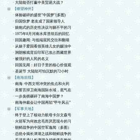
· 大陆能否打赢中美贸易大战？
【瞭望神州】
· 体验破碎的盛世”中国梦”(多图)
· 归国惊梦 老友成了国家领导人
· 娘炮式的历史性决议与躺不平的习
· 1975年8月河南水库溃坝后的回忆
· 回国趣闻: 与低端屁民交往和翻墙
· 从婊子爱国看假英雄儿女的龌浊中
· 洞朗猴戏背后印军已攻占西藏世界
· 被强奸的人民的名义
· 回国见闻：好日子里的核心价值观
· 圣诞节 大陆陷可怕沉默的72小时
【南海前线】
· 南海: 中西文明冲突的焦点和火药
· 美誓言捍卫南海国际水域，底气在
· 一步臭棋碾碎了南海中国梦？
· 南海仲裁会让中国再陷“甲午风云”
【军事天地】
· 终于登上了核动力航母卡尔文森号
· 火箭军为何效忠毛而厌恶现今的习
· 朝鲜战争的中国空军逸闻（多图）
· 总统令揭长津湖之战和朝鲜战争的