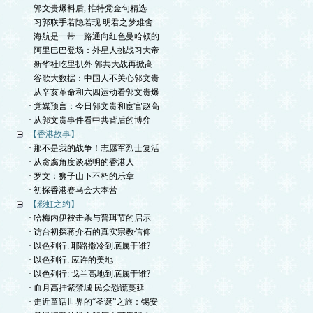
· 郭文贵爆料后, 推特党金句精选
· 习郭联手若隐若现 明君之梦难舍
· 海航是一带一路通向红色曼哈顿的
· 阿里巴巴登场：外星人挑战习大帝
· 新华社吃里扒外 郭共大战再掀高
· 谷歌大数据：中国人不关心郭文贵
· 从辛亥革命和六四运动看郭文贵爆
· 党媒预言：今日郭文贵和宦官赵高
· 从郭文贵事件看中共背后的博弈
【香港故事】
· 那不是我的战争！志愿军烈士复活
· 从贪腐角度谈聪明的香港人
· 罗文：狮子山下不朽的乐章
· 初探香港赛马会大本营
【彩虹之约】
· 哈梅内伊被击杀与普珥节的启示
· 访台初探蒋介石的真实宗教信仰
· 以色列行: 耶路撒冷到底属于谁?
· 以色列行: 应许的美地
· 以色列行: 戈兰高地到底属于谁?
· 血月高挂紫禁城 民众恐谎蔓延
· 走近童话世界的“圣诞”之旅：锡安