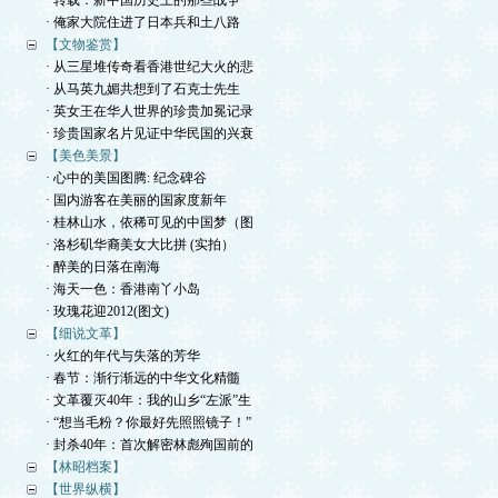
· 转载：新中国历史上的那些战争
· 俺家大院住进了日本兵和土八路
【文物鉴赏】
· 从三星堆传奇看香港世纪大火的悲
· 从马英九媚共想到了石克士先生
· 英女王在华人世界的珍贵加冕记录
· 珍贵国家名片见证中华民国的兴衰
【美色美景】
· 心中的美国图腾: 纪念碑谷
· 国内游客在美丽的国家度新年
· 桂林山水，依稀可见的中国梦（图
· 洛杉矶华裔美女大比拼 (实拍）
· 醉美的日落在南海
· 海天一色：香港南丫小岛
· 玫瑰花迎2012(图文)
【细说文革】
· 火红的年代与失落的芳华
· 春节：渐行渐远的中华文化精髓
· 文革覆灭40年：我的山乡“左派”生
· “想当毛粉？你最好先照照镜子！”
· 封杀40年：首次解密林彪殉国前的
【林昭档案】
【世界纵横】