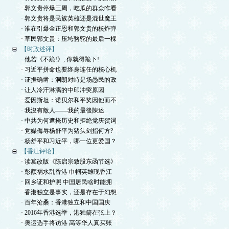
· 郭文贵停爆三周，吃瓜的群众咋看
· 郭文贵将是民族英雄还是混世魔王
· 谁在引爆金正恩和郭文贵的核炸弹
· 草民郭文贵：压垮骆驼的最后一棵
【时政述评】
· 他若《不跪!》, 你就得跪下!
· 习近平拼命也要终身连任的核心机
· 证据确凿：洞朗对峙是场愚民的政
· 让人冷汗淋漓的中印冲突原因
· 爱因斯坦：诺贝尔和平奖因他而不
· 我沒有敵人——我的最後陳述
· 中共为何遮掩历史和拒绝党庆贺词
· 党媒侮辱杨舒平为猪头剑指何方?
· 杨舒平和习近平，哪一位更爱国？
【香江评论】
· 读篡改版《陈启宗致股东函节选》
· 彭颜祸水乱香港 巾帼英雄现香江
· 回乡证和护照 中国居民啥时能拥
· 香港独立是事实，还是存在于幻想
· 百年沧桑：香港独立和中国国庆
· 2016年香港选举，港独箭在弦上？
· 奥运选手将访港 高等华人真买账