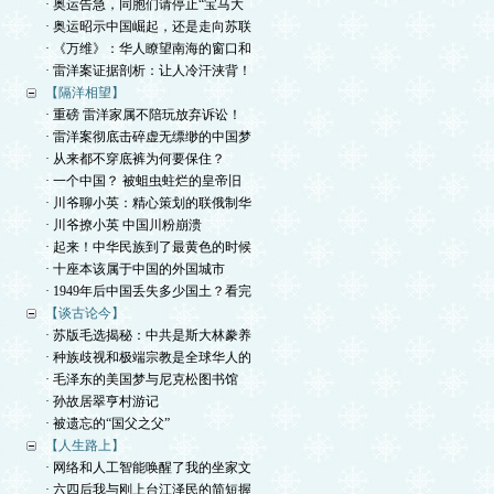
· 奥运告急，同胞们请停止“宝马大
· 奥运昭示中国崛起，还是走向苏联
· 《万维》：华人瞭望南海的窗口和
· 雷洋案证据剖析：让人冷汗浃背！
【隔洋相望】
· 重磅 雷洋家属不陪玩放弃诉讼！
· 雷洋案彻底击碎虚无缥缈的中国梦
· 从来都不穿底裤为何要保住？
· 一个中国？ 被蛆虫蛀烂的皇帝旧
· 川爷聊小英：精心策划的联俄制华
· 川爷撩小英 中国川粉崩溃
· 起来！中华民族到了最黄色的时候
· 十座本该属于中国的外国城市
· 1949年后中国丢失多少国土？看完
【谈古论今】
· 苏版毛选揭秘：中共是斯大林豢养
· 种族歧视和极端宗教是全球华人的
· 毛泽东的美国梦与尼克松图书馆
· 孙故居翠亨村游记
· 被遗忘的“国父之父”
【人生路上】
· 网络和人工智能唤醒了我的坐家文
· 六四后我与刚上台江泽民的简短握