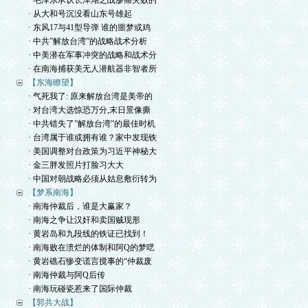
· 毛泽东承认长津湖之战惨痛失败的
· 从大和号沉没看山东号雄起
· 东风17与41型导弹 谁的噩梦或鸡
· 中共”解放台湾”的战略战术分析
· 中美潜在军事冲突的战略和战术分
· 在南海捕获美无人潜航器非智者所
【东海瞭望】
· 气死我了: 原来解放台湾是美帝的
· 对台湾大选惊恐万分,末日景像撕
· 中共错失了”解放台湾”的最佳时机
· 台湾属于谁或拥有谁？家中发现铁
· 美国调整对台政策为习近平神秘大
· 金三胖发照片打脸习大大
· 中国对朝战略必须从姑息敷衍转为
【梦系南海】
· 南海仲裁后，谁是大赢家？
· 南海之争让汉奸和卖国贼现形
· 黄岩岛和九段线的铁证已找到！
· 南海败在溃烂的体制和阿Q的梦呓
· 黄岩礁石惨变谎言搅事的“仲裁废
· 南海仲裁与阿Q后传
· 南海玩碰瓷惹来了国际仲裁
【郭共大战】