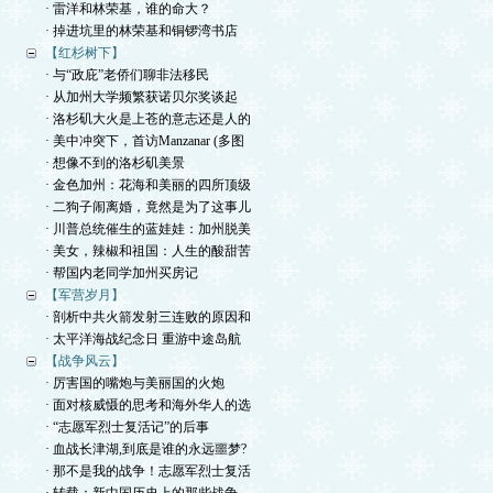
· 雷洋和林荣基，谁的命大？
· 掉进坑里的林荣基和铜锣湾书店
【红杉树下】
· 与“政庇”老侨们聊非法移民
· 从加州大学频繁获诺贝尔奖谈起
· 洛杉矶大火是上苍的意志还是人的
· 美中冲突下，首访Manzanar (多图
· 想像不到的洛杉矶美景
· 金色加州：花海和美丽的四所顶级
· 二狗子闹离婚，竟然是为了这事儿
· 川普总统催生的蓝娃娃：加州脱美
· 美女，辣椒和祖国：人生的酸甜苦
· 帮国内老同学加州买房记
【军营岁月】
· 剖析中共火箭发射三连败的原因和
· 太平洋海战纪念日 重游中途岛航
【战争风云】
· 厉害国的嘴炮与美丽国的火炮
· 面对核威慑的思考和海外华人的选
· “志愿军烈士复活记”的后事
· 血战长津湖,到底是谁的永远噩梦?
· 那不是我的战争！志愿军烈士复活