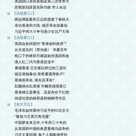
· 美国脱口罩的真相及第三次世界大
· 忽视新冠疫苗实际功效 华人命运
【决战香江2】
· 两起绑架案和王志民搅黄了春秋大
· 亲访香港和大陆: 揭开革命或暴动
· 习近平伟大斗争与港少女沉尸大海
【决战香江1】
· 美国会如何面对“香港临时政府”?
· 从天使岛到《荣光曲》: 华夏百年
· 枪口下的林郑月娥该如何逃脱和改
· 港人红二代与香港反送中
· 屠城香港 北京难以跨过的三道坎
· 镇压港独暴动 谁将遭遇滑铁卢?
· 香港闹革命, 谁在反革命?
· 彭颜祸水乱香港 巾帼英雄现香江
· 香港独立是事实，还是存在于幻想
· 掉进坑里的林荣基和铜锣湾书店
【东方又红】
· 毛泽东如何看待习近平的93北京大
· “敬祝习主席万寿无疆”
· 中国梦未来五年,十年和三十年的
· 从美国和中国的角度看俄乌战争的
· 习式文革回潮, 每个人都能感受到