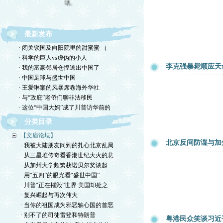
最新发布
· 闭关锁国及向阳院里的甜蜜蜜 （
· 科学的巨人vs虚伪的小人
李克强暴毙顺应天命
· 我的富豪邻居仓惶逃出中国了
· 中国足球与盛世中国
· 王爱琳案的风暴席卷海外华社
· 与“政庇”老侨们聊非法移民
· 这位“中国大妈”成了川普访华前的
分类目录
【文庙论坛】
北京反间防谍与加
· 我被大陆朋友问到的扎心北京乱局
· 从三星堆传奇看香港世纪大火的悲
· 从加州大学频繁获诺贝尔奖谈起
· 用“五四”的眼光看“盛世中国”
· 川普“正在摧毁”世界 美国却处之
· 复兴崛起与再次伟大
· 当你的祖国成为邪恶轴心国的首恶
· 别不了的司徒雷登和特朗普
粤港民众笑谈习近