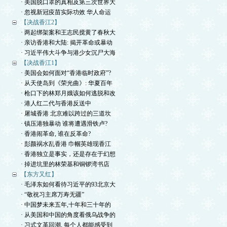
· 美国脱口罩的真相及第三次世界大
· 忽视新冠疫苗实际功效 华人命运
【决战香江2】
· 两起绑架案和王志民搅黄了春秋大
· 亲访香港和大陆: 揭开革命或暴动
· 习近平伟大斗争与港少女沉尸大海
【决战香江1】
· 美国会如何面对“香港临时政府”?
· 从天使岛到《荣光曲》: 华夏百年
· 枪口下的林郑月娥该如何逃脱和改
· 港人红二代与香港反送中
· 屠城香港 北京难以跨过的三道坎
· 镇压港独暴动 谁将遭遇滑铁卢?
· 香港闹革命, 谁在反革命?
· 彭颜祸水乱香港 巾帼英雄现香江
· 香港独立是事实，还是存在于幻想
· 掉进坑里的林荣基和铜锣湾书店
【东方又红】
· 毛泽东如何看待习近平的93北京大
· “敬祝习主席万寿无疆”
· 中国梦未来五年,十年和三十年的
· 从美国和中国的角度看俄乌战争的
· 习式文革回潮, 每个人都能感受到