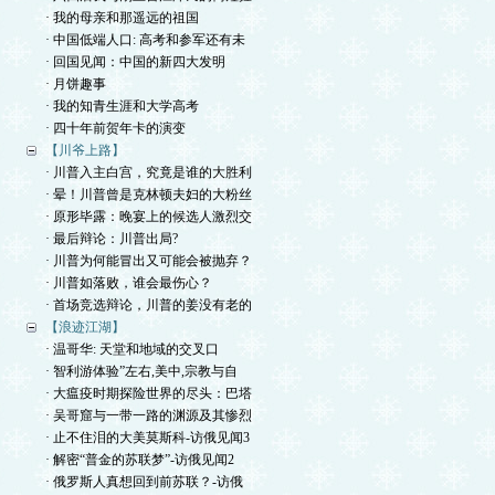
· 我的母亲和那遥远的祖国
· 中国低端人口: 高考和参军还有未
· 回国见闻：中国的新四大发明
· 月饼趣事
· 我的知青生涯和大学高考
· 四十年前贺年卡的演变
【川爷上路】
· 川普入主白宫，究竟是谁的大胜利
· 晕！川普曾是克林顿夫妇的大粉丝
· 原形毕露：晚宴上的候选人激烈交
· 最后辩论：川普出局?
· 川普为何能冒出又可能会被抛弃？
· 川普如落败，谁会最伤心？
· 首场竞选辩论，川普的姜没有老的
【浪迹江湖】
· 温哥华: 天堂和地域的交叉口
· 智利游体验”左右,美中,宗教与自
· 大瘟疫时期探险世界的尽头：巴塔
· 吴哥窟与一带一路的渊源及其惨烈
· 止不住泪的大美莫斯科-访俄见闻3
· 解密“普金的苏联梦”-访俄见闻2
· 俄罗斯人真想回到前苏联？-访俄