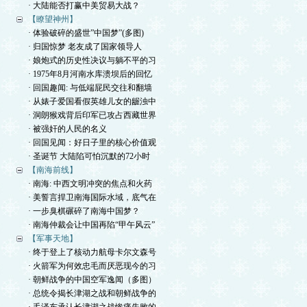
· 大陆能否打赢中美贸易大战？
【瞭望神州】
· 体验破碎的盛世”中国梦”(多图)
· 归国惊梦 老友成了国家领导人
· 娘炮式的历史性决议与躺不平的习
· 1975年8月河南水库溃坝后的回忆
· 回国趣闻: 与低端屁民交往和翻墙
· 从婊子爱国看假英雄儿女的龌浊中
· 洞朗猴戏背后印军已攻占西藏世界
· 被强奸的人民的名义
· 回国见闻：好日子里的核心价值观
· 圣诞节 大陆陷可怕沉默的72小时
【南海前线】
· 南海: 中西文明冲突的焦点和火药
· 美誓言捍卫南海国际水域，底气在
· 一步臭棋碾碎了南海中国梦？
· 南海仲裁会让中国再陷“甲午风云”
【军事天地】
· 终于登上了核动力航母卡尔文森号
· 火箭军为何效忠毛而厌恶现今的习
· 朝鲜战争的中国空军逸闻（多图）
· 总统令揭长津湖之战和朝鲜战争的