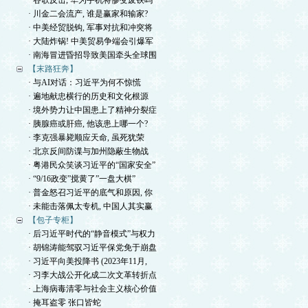
· 谷歌反击, 华为手机将惨变废铁吗
· 川金二会流产, 谁是赢家和输家?
· 中美经贸脱钩, 军事对抗和冲突将
· 大陆炸锅! 中美贸易争端会引爆军
· 南海冒进昏招导致美国牵头全球围
【末路狂奔】
· 与AI对话：习近平为何不惊慌
· 遍地献忠横行的历史和文化根源
· 境外势力让中国患上了精神分裂症
· 胰腺癌或肝癌, 他该患上哪一个?
· 李克强暴毙顺应天命, 虽死犹荣
· 北京反间防谍与加州隐蔽生物战
· 粤港民众笑谈习近平的“国家安全”
· “9/16政变”搅黄了”一盘大棋”
· 普金怒召习近平的底气和原因, 你
· 未能击落佩太专机, 中国人其实赢
【包子专柜】
· 后习近平时代的“静音模式”与权力
· 胡锦涛能驾驭习近平保党免于崩盘
· 习近平向美投降书 (2023年11月,
· 习李大战公开化成二次文革转折点
· 上海病毒清零与社会主义核心价值
· 掩耳盗零 张口皆蛇