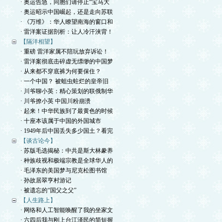
· 奥运告急，同胞们请停止“宝马大
· 奥运昭示中国崛起，还是走向苏联
· 《万维》：华人瞭望南海的窗口和
· 雷洋案证据剖析：让人冷汗浃背！
【隔洋相望】
· 重磅 雷洋家属不陪玩放弃诉讼！
· 雷洋案彻底击碎虚无缥缈的中国梦
· 从来都不穿底裤为何要保住？
· 一个中国？ 被蛆虫蛀烂的皇帝旧
· 川爷聊小英：精心策划的联俄制华
· 川爷撩小英 中国川粉崩溃
· 起来！中华民族到了最黄色的时候
· 十座本该属于中国的外国城市
· 1949年后中国丢失多少国土？看完
【谈古论今】
· 苏版毛选揭秘：中共是斯大林豢养
· 种族歧视和极端宗教是全球华人的
· 毛泽东的美国梦与尼克松图书馆
· 孙故居翠亨村游记
· 被遗忘的“国父之父”
【人生路上】
· 网络和人工智能唤醒了我的坐家文
· 六四后我与刚上台江泽民的简短握