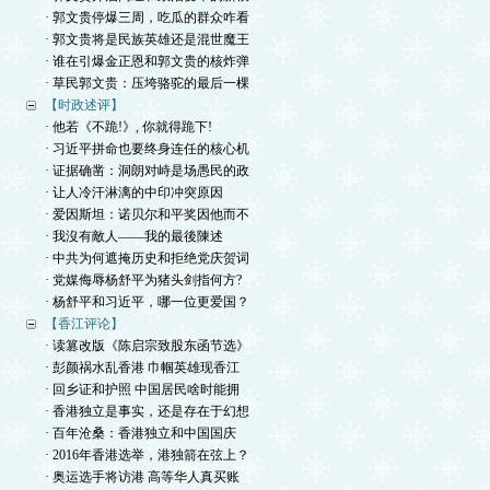
· 郭文贵停爆三周，吃瓜的群众咋看
· 郭文贵将是民族英雄还是混世魔王
· 谁在引爆金正恩和郭文贵的核炸弹
· 草民郭文贵：压垮骆驼的最后一棵
【时政述评】
· 他若《不跪!》, 你就得跪下!
· 习近平拼命也要终身连任的核心机
· 证据确凿：洞朗对峙是场愚民的政
· 让人冷汗淋漓的中印冲突原因
· 爱因斯坦：诺贝尔和平奖因他而不
· 我沒有敵人——我的最後陳述
· 中共为何遮掩历史和拒绝党庆贺词
· 党媒侮辱杨舒平为猪头剑指何方?
· 杨舒平和习近平，哪一位更爱国？
【香江评论】
· 读篡改版《陈启宗致股东函节选》
· 彭颜祸水乱香港 巾帼英雄现香江
· 回乡证和护照 中国居民啥时能拥
· 香港独立是事实，还是存在于幻想
· 百年沧桑：香港独立和中国国庆
· 2016年香港选举，港独箭在弦上？
· 奥运选手将访港 高等华人真买账