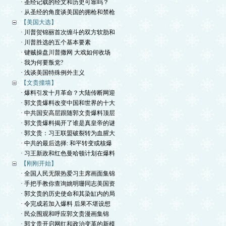
· 圣经记载的经文和历史可靠吗？
· 从圣经的角度谈美国的拥枪和禁枪
【美国大选】
· 川普贺锦丽首次缠斗的双方软肋和
· 川普胜选的五个基本要素
· 键贼操盘川普撒网 大戏如何收场
· 我为何要叛党?
· 浅谈美国特殊例外主义
【文贵撞墙】
· 爆料引发十月革命？大陆传断网迎
· 郭文贵爆料改变中国和世界的十大
· 中共国安高层跟随郭文贵爆料顶层
· 郭文贵爆料揭开了谁是真皇帝的谜
· 郭文贵：习王联盟破裂转为血腥大
· 中共的最后选择: 和平转变或核爆
· 习王新政和红色曼哈顿计划在爆料
【刚刚开始】
· 全国人民无限热爱习主席画面集锦
· 手把手教你查询姚明珊同志美国资
· 郭文贵的历史使命和其染缸内的局
· 令完成若加入爆料 后果不堪设想
· 民众围观和呼应郭文贵漫画集锦
· 郭文贵开启网红和政治变革的新模