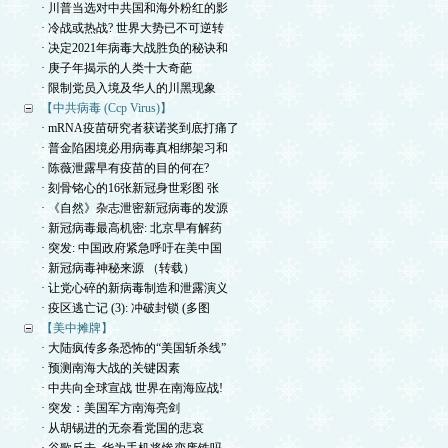
· 川普当选对中共国和海外粉红的影
· 冷战或热战? 世界大势已不可逆转
· 决定2021年病毒大战胜负的秘诀和
· 庚子年揭示的人类十大奇葩
· 限制党员入境及华人的川黑现象
【中共病毒 (Ccp Virus)】
· mRNA疫苗研究者获诺奖到底打痛了
· 普金陷困境必用病毒真相绑架习和
· 陈薇泄露早有疫苗的目的何在?
· 刻骨铭心的16张新冠身世彩图 张
· 《自然》杂志泄密新冠病毒的发源
· 新冠病毒最高机密: 北京早有解药
· 突发: 中国政府紧急呼吁在美中国
· 新冠病毒神秘来源 （转载）
· 让党心碎的新病毒制造和泄露演义
· 疫区逃亡记 (3): 冲破封锁 (多图
【美中摊牌】
· 大陆疯传多条恐怖的“美国斩杀线”
· 预测南海大战的关键因素
· 中共向全球宣战 世界在南海应战!
· 突发：美国军方南海亮剑
· 从胡锡进的无奈看党国的悲哀