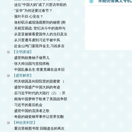
未能击落佩太专机,
· 这位“中国大妈”成了川普访华前的
· “反华”为何还要过春节？
· 落叶不归 心安在？
· 洛杉矶示威现场观察到的秘密 (附
· 关税贸易战: 世纪决斗中的诡辩与
· 从亚亚被驱看爱国华人的当归及法
· 从川普遭耳袭到习近平被中风
· 赴金山鸿门宴跪拜金主,习凶多吉
【文明废墟】
· 盛世狗娃撸袖子做男儿
· 张大帅治国与党指挥枪
· 中国乱像丛生:答案竟藏在这本旧
【盛世解密】
· 闭关锁国及向阳院里的甜蜜蜜 （
· 盛世中国盛产中国大妈的奇迹
· 后习近平时代的大陆行（2）：开
· 南海中国梦终于盼来了美国战争部
· 习近平的最后机会
· 盛世中国的流浪者之歌
· 奇葩的碰瓷钢琴事件让世界笑翻
【神佑美利坚】
· 重访里根图书馆 回顾逝去的再次