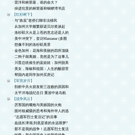
· 雷洋和林荣基，谁的命大？
· 掉进坑里的林荣基和铜锣湾书店
【红杉树下】
· 与“政庇”老侨们聊非法移民
· 从加州大学频繁获诺贝尔奖谈起
· 洛杉矶大火是上苍的意志还是人的
· 美中冲突下，首访Manzanar (多图
· 想像不到的洛杉矶美景
· 金色加州：花海和美丽的四所顶级
· 二狗子闹离婚，竟然是为了这事儿
· 川普总统催生的蓝娃娃：加州脱美
· 美女，辣椒和祖国：人生的酸甜苦
· 帮国内老同学加州买房记
【军营岁月】
· 剖析中共火箭发射三连败的原因和
· 太平洋海战纪念日 重游中途岛航
【战争风云】
· 厉害国的嘴炮与美丽国的火炮
· 面对核威慑的思考和海外华人的选
· “志愿军烈士复活记”的后事
· 血战长津湖,到底是谁的永远噩梦?
· 那不是我的战争！志愿军烈士复活