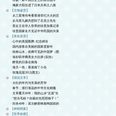
· 转载：新中国历史上的那些战争
· 俺家大院住进了日本兵和土八路
【文物鉴赏】
· 从三星堆传奇看香港世纪大火的悲
· 从马英九媚共想到了石克士先生
· 英女王在华人世界的珍贵加冕记录
· 珍贵国家名片见证中华民国的兴衰
【美色美景】
· 心中的美国图腾: 纪念碑谷
· 国内游客在美丽的国家度新年
· 桂林山水，依稀可见的中国梦（图
· 洛杉矶华裔美女大比拼 (实拍）
· 醉美的日落在南海
· 海天一色：香港南丫小岛
· 玫瑰花迎2012(图文)
【细说文革】
· 火红的年代与失落的芳华
· 春节：渐行渐远的中华文化精髓
· 文革覆灭40年：我的山乡“左派”生
· “想当毛粉？你最好先照照镜子！”
· 封杀40年：首次解密林彪殉国前的
【林昭档案】
【世界纵横】