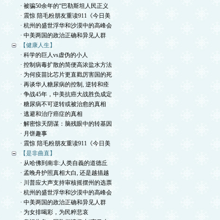
· 被骗50余年的“巴勒斯坦人民正义
· 震惊 陪毛粉朋友重读911《今日美
· 杭州的盛世浮华和沙漠中的高峰会
· 中美两国的政治正确和异见人群
【健康人生】
· 科学的巨人vs虚伪的小人
· 控制病毒扩散的简便高浓盐水方法
· 为何疫苗比芯片更直戳厉害国的死
· 再谈华人糖尿病的控制, 逆转和痊
· 争战45年，中美抗癌大战胜负成定
· 糖尿病不可逆转或被治愈的真相
· 逃避和治疗癌症的真相
· 解密惊天阴谋：脑残眼中的转基因
· 月饼趣事
· 震惊 陪毛粉朋友重读911《今日美
【是非曲直】
· 从哈佛到南非:人类自義的道德丘
· 孟晚舟护照真相大白, 还是越描越
· 川普应大声支持审核摇摆州的选票
· 杭州的盛世浮华和沙漠中的高峰会
· 中美两国的政治正确和异见人群
· 为女排喝彩，为民粹悲哀