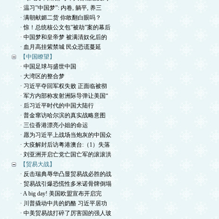
· 温习”中国梦”: 内卷, 躺平, 养三
· 满朝献媚二货 你敢翻白眼吗？
· 惊！总统核公文包”被劫”案的幕后
· 中国梦和皇帝梦 被满清奴化后的
· 血月高挂紫禁城 民众恐谎蔓延
【中国瞭望】
· 中国足球与盛世中国
· 大湾区的整合梦
· 习近平夺回军权失败 正面临被彻
· 军方内部称发射洲际导弹让美国“
· 后习近平时代的中国大陆行
· 普金窜访哈尔滨的真实战略意图
· 三位香港漂亮小姐的命运
· 愿为习近平上战场当炮灰的中国众
· 大疫解封后访粤港澳台:（1）失落
· 刘亚洲开启亡党亡国亡军的滚滚洪
【贸易大战】
· 反击瑞典辱华凸显贸易战必胜的战
· 贸易战引爆恐慌性多米诺骨牌倒塌
· A big day! 美国欧盟宣布开启完
· 川普撬动中共的奶酪 习近平居功
· 中美贸易战打碎了厉害国的强人玻