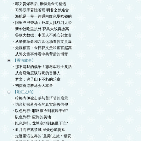
· 郭文贵爆料后, 推特党金句精选
· 习郭联手若隐若现 明君之梦难舍
· 海航是一带一路通向红色曼哈顿的
· 阿里巴巴登场：外星人挑战习大帝
· 新华社吃里扒外 郭共大战再掀高
· 谷歌大数据：中国人不关心郭文贵
· 从辛亥革命和六四运动看郭文贵爆
· 党媒预言：今日郭文贵和宦官赵高
· 从郭文贵事件看中共背后的博弈
【香港故事】
· 那不是我的战争！志愿军烈士复活
· 从贪腐角度谈聪明的香港人
· 罗文：狮子山下不朽的乐章
· 初探香港赛马会大本营
【彩虹之约】
· 哈梅内伊被击杀与普珥节的启示
· 访台初探蒋介石的真实宗教信仰
· 以色列行: 耶路撒冷到底属于谁?
· 以色列行: 应许的美地
· 以色列行: 戈兰高地到底属于谁?
· 血月高挂紫禁城 民众恐谎蔓延
· 走近童话世界的“圣诞”之旅：锡安