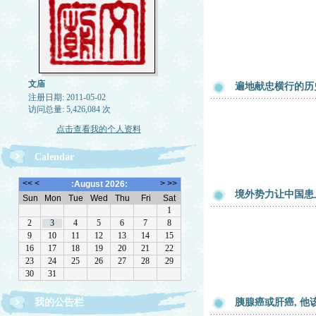
文庙
遍地献忠横行的历
注册日期: 2011-05-02
访问总量: 5,426,084 次
点击查看我的个人资料
Calendar
境外势力让中国患
欢迎转载，但请注明来源。理性讨论，拒绝一切脏
我的公告栏
胰腺癌或肝癌, 他
话。