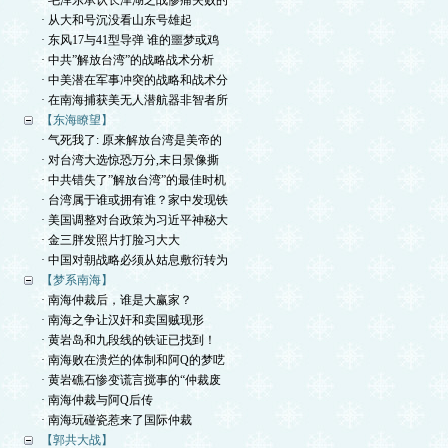
· 毛泽东承认长津湖之战惨痛失败的
· 从大和号沉没看山东号雄起
· 东风17与41型导弹 谁的噩梦或鸡
· 中共”解放台湾”的战略战术分析
· 中美潜在军事冲突的战略和战术分
· 在南海捕获美无人潜航器非智者所
【东海瞭望】
· 气死我了: 原来解放台湾是美帝的
· 对台湾大选惊恐万分,末日景像撕
· 中共错失了”解放台湾”的最佳时机
· 台湾属于谁或拥有谁？家中发现铁
· 美国调整对台政策为习近平神秘大
· 金三胖发照片打脸习大大
· 中国对朝战略必须从姑息敷衍转为
【梦系南海】
· 南海仲裁后，谁是大赢家？
· 南海之争让汉奸和卖国贼现形
· 黄岩岛和九段线的铁证已找到！
· 南海败在溃烂的体制和阿Q的梦呓
· 黄岩礁石惨变谎言搅事的“仲裁废
· 南海仲裁与阿Q后传
· 南海玩碰瓷惹来了国际仲裁
【郭共大战】