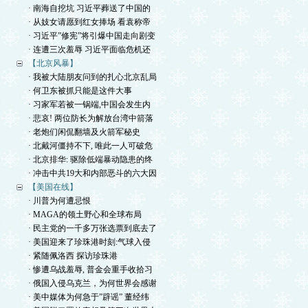
· 南海自挖坑 习近平葬送了中国的
· 从妓女请愿到红女捧场 看袁称帝
· 习近平”修宪”将引爆中国走向剧变
· 连遭三次羞辱 习近平面临危机还
【北京风暴】
· 我被大陆朋友问到的扎心北京乱局
· 何卫东被抓只能是这件大事
· 习家军若被一锅端,中国会发生内
· 悲哀! 两位防长为解放台湾中箭落
· 老炮们闲侃翻墙及火箭军秘史
· 北戴河僵持不下, 唯此一人可破危
· 北京排华: 驱除低端暴动隐患的终
· 冲击中共19大和内部恶斗的六大因
【美国在线】
· 川普为何遭忌恨
· MAGA的领土野心和全球布局
· 民主党的一千多万张选票到底去了
· 美国迎来了珍珠港时刻:气球入侵
· 紧随佩洛西 探访珍珠港
· 惨遭乌战羞辱, 普金会重手收拾习
· 俄国入侵乌克兰，为何世界会感谢
· 美中媒体为何急于”辟谣” 董经纬