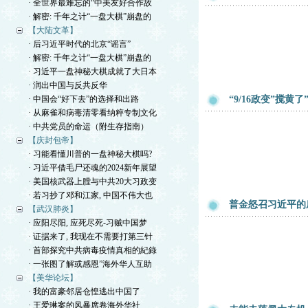
· 全世界最难忘的“中美友好合作故
· 解密: 千年之计“一盘大棋”崩盘的
【大陆文革】
· 后习近平时代的北京“谣言”
· 解密: 千年之计“一盘大棋”崩盘的
· 习近平一盘神秘大棋成就了大日本
· 润出中国与反共反华
· 中国会“好下去”的选择和出路
“9/16政变”搅黄
· 从麻雀和病毒清零看纳粹专制文化
· 中共党员的命运（附生存指南）
【庆封包帝】
· 习能看懂川普的一盘神秘大棋吗?
· 习近平借毛尸还魂的2024新年展望
· 美国核武器上膛与中共20大习政变
· 若习抄了邓和江家, 中国不伟大也
普金怒召习近平的底
【武汉肺炎】
· 应阳尽阳, 应死尽死-习贼中国梦
· 证据来了, 我现在不需要打第三针
· 首部探究中共病毒疫情真相的紀錄
· 一张图了解或感恩”海外华人互助
【美华论坛】
· 我的富豪邻居仓惶逃出中国了
· 王爱琳案的风暴席卷海外华社