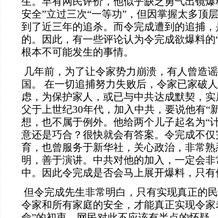
生。早有网民评价，他似乎缺乏勇气出镜爆
安全”立过三次“一等功”，但因掌握太多顶
到了近三年的追杀。而令完成遭到的追捕，
的。因此，有一些评论认为令完成欲爆料的“
根本不可能发生的事情。
几年前，为了让令家势力崩溃，有人曾造谣
国。 在一切追捕努力失败后，令家已家破
虑，为保护家人，或已与中共达成默契，实
父于上世纪
30年代，加入中共，要说他有“
想，也不属于例外。他给两个儿子起名为“计
意还是巧合？很快就会有答案。令完成不仅
育，也曾服务于新华社，关心政治，非常熟
明，善于演讲。中共对他的加入，一定会非
中。因此令完成是否会马上展开爆料，只有
但令完成先生非常明白，只有实现真正的民
令家和所有家庭的安全，才能真正实现令家
命”的初衷，网民对此不应该有半点的怀疑