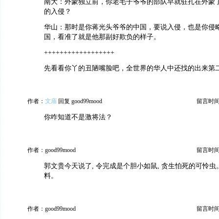
南大：外蒙独立前，你老毛子爷爷的部队早就驻扎在外蒙
的入侵？
华山：那时是你蒋光头爷爷的中国，要说入侵，也是你侵
国，看准了就是他那副好欺负的样子。
++++++++++++++++++
先看看你丫的丑陋嘴脸吧，全世界的华人中还找的出来第
作者：
文庙
回复 good99mood
留言时间：2
你咋知道不是激将法？
作者：good99mood
留言时间：2
郭文贵今天说了, 令完成是个胆小如鼠, 贪生怕死的可怜
料。
作者：good99mood
留言时间：2