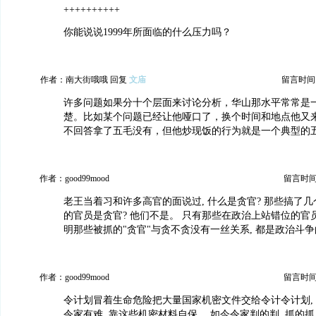
++++++++++
你能说说1999年所面临的什么压力吗？
作者：南大街哦哦 回复
文庙
留言时间：20
许多问题如果分十个层面来讨论分析，华山那水平常常是
楚。比如某个问题已经让他哑口了，换个时间和地点他又
不回答拿了五毛没有，但他炒现饭的行为就是一个典型的
作者：good99mood
留言时间：2
老王当着习和许多高官的面说过, 什么是贪官? 那些搞了几
的官员是贪官? 他们不是。 只有那些在政治上站错位的官员才
明那些被抓的"贪官"与贪不贪没有一丝关系, 都是政治斗
作者：good99mood
留言时间：2
令计划冒着生命危险把大量国家机密文件交给令计令计划,
令家有难, 靠这些机密材料自保。 如今令家判的判, 抓的抓