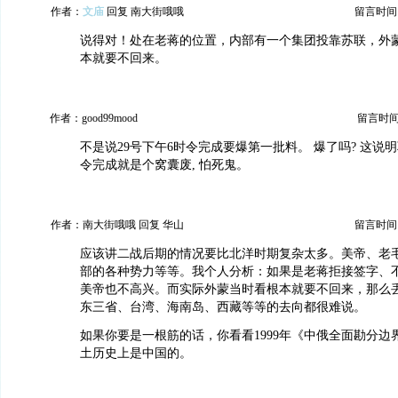
作者：
文庙
回复 南大街哦哦
留言时间：20
说得对！处在老蒋的位置，内部有一个集团投靠苏联，外
本就要不回来。
作者：good99mood
留言时间：2
不是说29号下午6时令完成要爆第一批料。 爆了吗? 这说
令完成就是个窝囊废, 怕死鬼。
作者：南大街哦哦 回复 华山
留言时间：20
应该讲二战后期的情况要比北洋时期复杂太多。美帝、老
部的各种势力等等。我个人分析：如果是老蒋拒接签字、
美帝也不高兴。而实际外蒙当时看根本就要不回来，那么
东三省、台湾、海南岛、西藏等等的去向都很难说。
如果你要是一根筋的话，你看看1999年《中俄全面勘分边
土历史上是中国的。