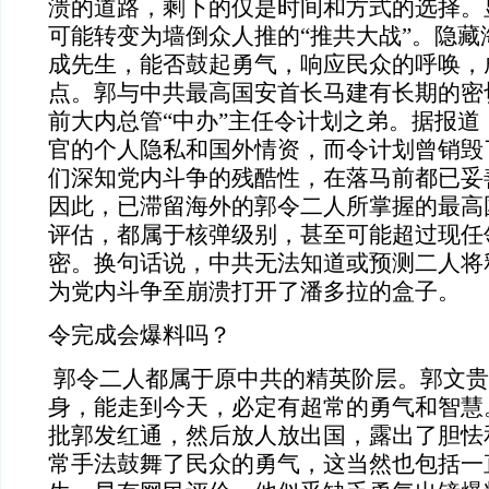
溃的道路，剩下的仅是时间和方式的选择。显
可能转变为墙倒众人推的“推共大战”。隐藏
成先生，能否鼓起勇气，响应民众的呼唤，
点。郭与中共最高国安首长马建有长期的密
前大内总管“中办”主任令计划之弟。据报道
官的个人隐私和国外情资，而令计划曾销毁
们深知党内斗争的残酷性，在落马前都已妥
因此，已滞留海外的郭令二人所掌握的最高
评估，都属于核弹级别，甚至可能超过现任
密。换句话说，中共无法知道或预测二人将
为党内斗争至崩溃打开了潘多拉的盒子。
令完成会爆料吗？
郭令二人都属于原中共的精英阶层。郭文贵
身，能走到今天，必定有超常的勇气和智慧
批郭发红通，然后放人放出国，露出了胆怯
常手法鼓舞了民众的勇气，这当然也包括一