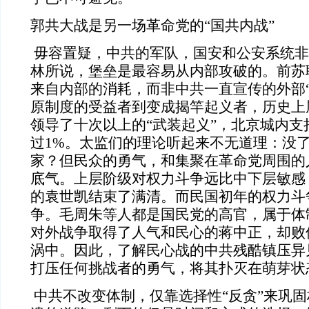
郭共大战是另一场革命党的“国共内战”
毋容置疑，中共的军队，国安和公安系统非
林所说，堡垒是最容易从内部攻破的。前苏
来自内部的消耗，而非中共一直宣传的外部“
原制度的受益者到变成揭竿起义者，历史上
领导了十次以上的“武装起义”，北京城内支
过
1%。太监们的理论听起来不无道理：没
家？但民众的勇气，和集聚在革命党周围的
底气。上层阶级对权力斗争远比中下层敏感
的袁世凯结束了满清。而民国初年的权力斗
争。毛周朱等人都是国民党的高官，属于体
对外战争取得了人气和民心的蒋中正，却败
涡中。因此，了解民心战的中共残酷镇压异
打压任何挑战者的勇气，将其扑灭在萌芽状
中共不改变体制，仅靠选择性“反贪”来巩