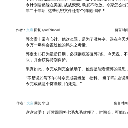
令计划居然躲在美国, 战战兢兢, 狗屁不敢放。令家怎么出了
年二十年后, 这些机密文件还有个狗屁用啊!!!!
作者：
文庙
回复 good99mood
留言时间：2
郭文贵非常有心计。他这么骂，是为了激将令。选在今天
令万一爆料会盖过他的风头之考量。
郭定出16日为最后日期，必须彻底答复郭7条。今天说，
队，并会获得特别保护。
果真如此，令完成则完全被动了。他要是能看懂郭的意思
“不是说29号下午6时令完成要爆第一批料。 爆了吗? 这
令完成就是个窝囊废, 怕死鬼。”
作者：
文庙
回复 华山
留言时间：20
谢谢政委！ 赶紧回国将七毛九毛款领了，时间长，可能仅