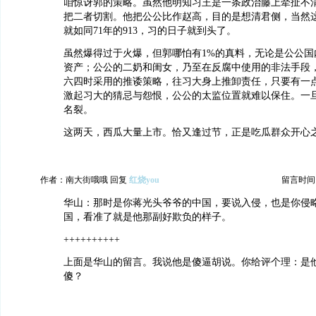
咱惊讶郭的策略。虽然他明知习王是一条政治藤上牵扯不
把二者切割。他把公公比作赵高，目的是想清君侧，当然
就如同71年的913，习的日子就到头了。
虽然爆得过于火爆，但郭哪怕有1%的真料，无论是公公国
资产；公公的二奶和闺女，乃至在反腐中使用的非法手段
六四时采用的推诿策略，往习大身上推卸责任，只要有一
激起习大的猜忌与怨恨，公公的太监位置就难以保住。一
名裂。
这两天，西瓜大量上市。恰又逢过节，正是吃瓜群众开心
作者：南大街哦哦 回复
红烧you
留言时间：20
华山：那时是你蒋光头爷爷的中国，要说入侵，也是你侵
国，看准了就是他那副好欺负的样子。
++++++++++
上面是华山的留言。我说他是傻逼胡说。你给评个理：是
傻？