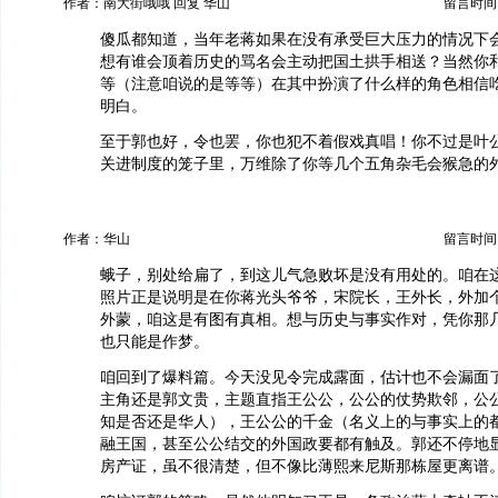
作者：南大街哦哦 回复 华山
留言时间：20
傻瓜都知道，当年老蒋如果在没有承受巨大压力的情况下
想有谁会顶着历史的骂名会主动把国土拱手相送？当然你
等（注意咱说的是等等）在其中扮演了什么样的角色相信
明白。
至于郭也好，令也罢，你也犯不着假戏真唱！你不过是叶
关进制度的笼子里，万维除了你等几个五角杂毛会猴急的
作者：华山
留言时间：20
蛾子，别处给扁了，到这儿气急败坏是没有用处的。咱在
照片正是说明是在你蒋光头爷爷，宋院长，王外长，外加
外蒙，咱这是有图有真相。想与历史与事实作对，凭你那
也只能是作梦。
咱回到了爆料篇。今天没见令完成露面，估计也不会漏面
主角还是郭文贵，主题直指王公公，公公的仗势欺邻，公
知是否还是华人），王公公的千金（名义上的与事实上的
融王国，甚至公公结交的外国政要都有触及。郭还不停地
房产证，虽不很清楚，但不像比薄熙来尼斯那栋屋更离谱