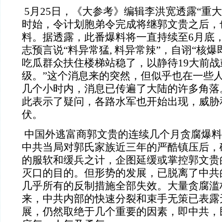
5月25日，《大参考》编辑李洪宽透露“重大消
时始，令计划胞弟令完成将继郭文贵之后，
料。据透露，此番爆料将一直持续至6月底
志预言说“料异常猛, 料异常辣”，自诩“核
吃瓜群众扶住楼梯站稳了，以静待19大前
级。”这个消息来的突然，但似乎也在一些
几个小时内，消息已传遍了大陆的许多角落
此表示了疑问，各路水军也开始出现，威胁
伏。
中国外逃富商郭文贵的连续几个月贪腐爆料
中共当局对郭氏家族近三年的严酷镇压后，
的服软和缓兵之计，企图延缓或掌控郭文贵
灭口的目的。但形势的发展，已脱离了中共
几乎所有的反制措施全部失效。大量贪腐滥
来，中共内部的快速分裂和束手无策已表露
展，仍然取绝于几个重要的因素，即中共，