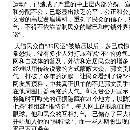
运动”，已造成了严重的中上层内部分裂。
和分配不公，已彰显出缺乏公平，公正和公
文贵的高层贪腐爆料，重创了民众的信心，
气，不得不依靠管制民众的嘴巴和封锁外界
谐”。
大陆民众自“
89民运”被镇压以后，多已成惊
常恐惧，没有多少人对打压有说“不”的勇气
网和自媒体的普及，外访和定居民众的增多
经难以用传统说教的方式蒙蔽大众。郭文贵
气，打破了多年的沉默，让民众看到了说“不
网友所预料，中共真正惧怕的不是郭文贵手
在他周围日益高涨的人气。郭文贵公开宣示
将随时可曝光的证据隐藏在21个地方，以防
七条”和组建“推特党”，每天网上的视频直
眼球。他和民众的互相打气，已储存了巨大
开始加入他的“推特党”，而一些人期盼出现
乎已不可避免。