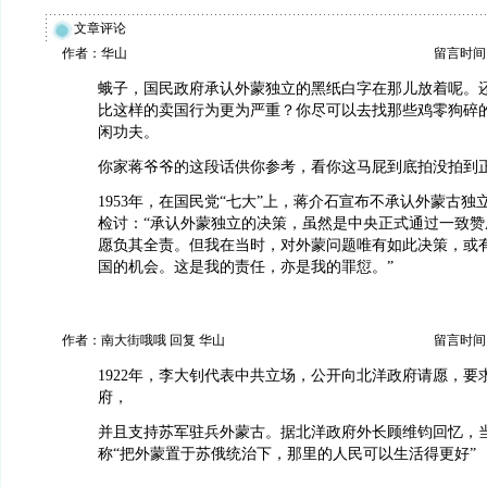
文章评论
作者：华山
留言时间：20
蛾子，国民政府承认外蒙独立的黑纸白字在那儿放着呢。
比这样的卖国行为更为严重？你尽可以去找那些鸡零狗碎
闲功夫。
你家蒋爷爷的这段话供你参考，看你这马屁到底拍没拍到
1953年，在国民党“七大”上，蒋介石宣布不承认外蒙古
检讨：“承认外蒙独立的决策，虽然是中央正式通过一致赞
愿负其全责。但我在当时，对外蒙问题唯有如此决策，或
国的机会。这是我的责任，亦是我的罪愆。”
作者：南大街哦哦 回复 华山
留言时间：20
1922年，李大钊代表中共立场，公开向北洋政府请愿，要
府，
并且支持苏军驻兵外蒙古。据北洋政府外长顾维钧回忆，
称“把外蒙置于苏俄统治下，那里的人民可以生活得更好”