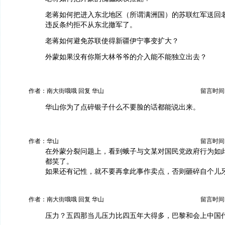
老蒋如何把进入东北地区（所谓满洲国）的苏联红军送回
违反条约拒不从东北撤军了。
老蒋如何避免苏联使得新疆伊宁事变扩大？
外蒙如果没有你斯大林爷爷的介入能不能独立出去？
作者：南大街哦哦 回复 华山
留言时间：20
华山你为了点碎银子什么不要脸的话都能说出来。
作者：华山
留言时间：20
在外蒙分裂问题上，看到蛾子与文某对国民党政府行为如
都笑了。
如果还有记性，就不要再拿此事作卖点，否则砸碎自个儿
作者：南大街哦哦 回复 华山
留言时间：20
压力？五四那当儿压力比四五年大得多，巴黎和会上中国