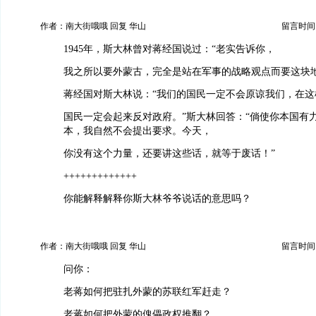
作者：南大街哦哦 回复 华山
留言时间：20
1945年，斯大林曾对蒋经国说过：“老实告诉你，
我之所以要外蒙古，完全是站在军事的战略观点而要这块地
蒋经国对斯大林说：“我们的国民一定不会原谅我们，在这
国民一定会起来反对政府。”斯大林回答：“倘使你本国有
本，我自然不会提出要求。今天，
你没有这个力量，还要讲这些话，就等于废话！”
+++++++++++++
你能解释解释你斯大林爷爷说话的意思吗？
作者：南大街哦哦 回复 华山
留言时间：20
问你：
老蒋如何把驻扎外蒙的苏联红军赶走？
老蒋如何把外蒙的傀儡政权推翻？