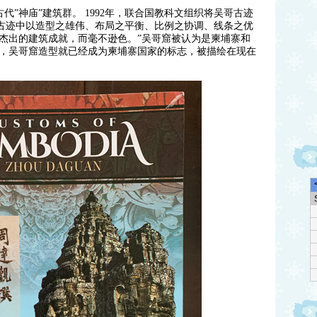
”神庙”建筑群。 1992年，联合国教科文组织将吴哥古迹
哥古迹中以造型之雄伟、布局之平衡、比例之协调、线条之优
杰出的建筑成就，而毫不逊色。”吴哥窟被认为是柬埔寨和
开始，吴哥窟造型就已经成为柬埔寨国家的标志，被描绘在现在