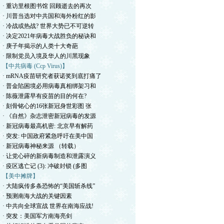
· 重访里根图书馆 回顾逝去的再次
· 川普当选对中共国和海外粉红的影
· 冷战或热战? 世界大势已不可逆转
· 决定2021年病毒大战胜负的秘诀和
· 庚子年揭示的人类十大奇葩
· 限制党员入境及华人的川黑现象
【中共病毒 (Ccp Virus)】
· mRNA疫苗研究者获诺奖到底打痛了
· 普金陷困境必用病毒真相绑架习和
· 陈薇泄露早有疫苗的目的何在?
· 刻骨铭心的16张新冠身世彩图 张
· 《自然》杂志泄密新冠病毒的发源
· 新冠病毒最高机密: 北京早有解药
· 突发: 中国政府紧急呼吁在美中国
· 新冠病毒神秘来源 （转载）
· 让党心碎的新病毒制造和泄露演义
· 疫区逃亡记 (3): 冲破封锁 (多图
【美中摊牌】
· 大陆疯传多条恐怖的“美国斩杀线”
· 预测南海大战的关键因素
· 中共向全球宣战 世界在南海应战!
· 突发：美国军方南海亮剑