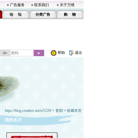
广告服务
联系我们
关于万维
论 坛
分类广告
购 物
帮助
退出
https://blog.creaders.net/u/5129/
>
复制
>
收藏本页
我的名片