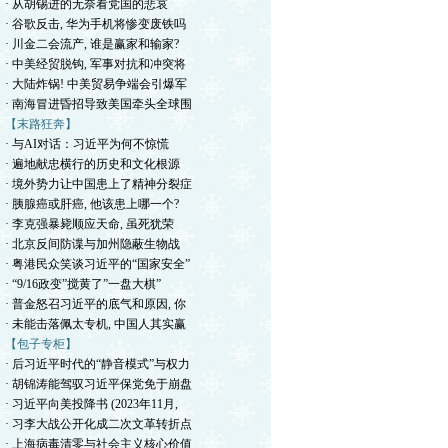
· 从胡锡进的无奈看党国的悲哀
· 谷歌反击, 华为手机将惨变废铁吗
· 川金二会流产, 谁是赢家和输家?
· 中美经贸脱钩, 军事对抗和冲突将
· 大陆炸锅! 中美贸易争端会引爆军
· 南海冒进昏招导致美国牵头全球围
【末路狂奔】
· 与AI对话：习近平为何不惊慌
· 遍地献忠横行的历史和文化根源
· 境外势力让中国患上了精神分裂症
· 胰腺癌或肝癌, 他该患上哪一个?
· 李克强暴毙顺应天命, 虽死犹荣
· 北京反间防谍与加州隐蔽生物战
· 粤港民众笑谈习近平的“国家安全”
· “9/16政变”搅黄了”一盘大棋”
· 普金怒召习近平的底气和原因, 你
· 未能击落佩太专机, 中国人其实赢
【包子专柜】
· 后习近平时代的“静音模式”与权力
· 胡锦涛能驾驭习近平保党免于崩盘
· 习近平向美投降书 (2023年11月,
· 习李大战公开化成二次文革转折点
· 上海病毒清零与社会主义核心价值