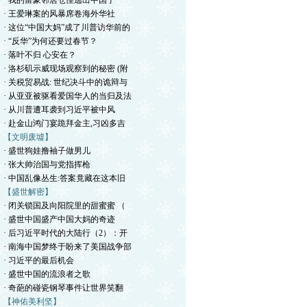
· 我的富豪邻居仓惶逃出中国了
· 王爱琳案的风暴席卷海外华社
· 这位“中国大妈”成了川普访华前的
· “反华”为何还要过春节？
· 落叶不归 心安在？
· 洛杉矶示威现场观察到的秘密 (附
· 关税贸易战: 世纪决斗中的诡辩与
· 从亚亚被驱看爱国华人的当归及法
· 从川普遭耳袭到习近平被中风
· 赴金山鸿门宴跪拜金主,习凶多吉
【文明废墟】
· 盛世狗娃撸袖子做男儿
· 张大帅治国与党指挥枪
· 中国乱像丛生:答案竟藏在这本旧
【盛世解密】
· 闭关锁国及向阳院里的甜蜜蜜 （
· 盛世中国盛产中国大妈的奇迹
· 后习近平时代的大陆行（2）：开
· 南海中国梦终于盼来了美国战争部
· 习近平的最后机会
· 盛世中国的流浪者之歌
· 奇葩的碰瓷钢琴事件让世界笑翻
【神佑美利坚】