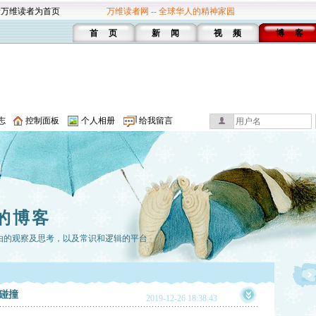
设万维读者为首页
万维读者网 -- 全球华人的精神家园
首 页
新 闻
视 频
博 客
志
控制面板
个人相册
给我留言
的博客
由的观察及思考，以及常识和逻辑的平台
碰撞
2019-12-26 18:38:43