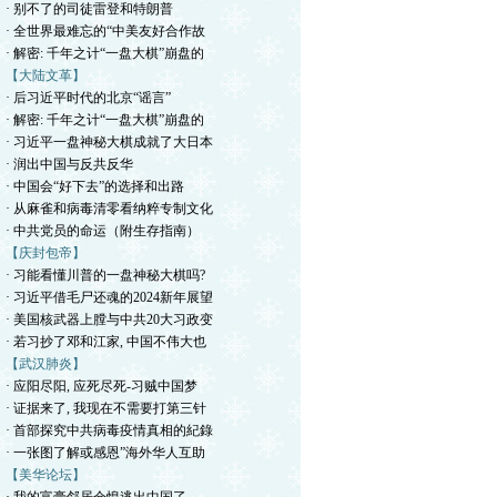
· 别不了的司徒雷登和特朗普
· 全世界最难忘的“中美友好合作故
· 解密: 千年之计“一盘大棋”崩盘的
【大陆文革】
· 后习近平时代的北京“谣言”
· 解密: 千年之计“一盘大棋”崩盘的
· 习近平一盘神秘大棋成就了大日本
· 润出中国与反共反华
· 中国会“好下去”的选择和出路
· 从麻雀和病毒清零看纳粹专制文化
· 中共党员的命运（附生存指南）
【庆封包帝】
· 习能看懂川普的一盘神秘大棋吗?
· 习近平借毛尸还魂的2024新年展望
· 美国核武器上膛与中共20大习政变
· 若习抄了邓和江家, 中国不伟大也
【武汉肺炎】
· 应阳尽阳, 应死尽死-习贼中国梦
· 证据来了, 我现在不需要打第三针
· 首部探究中共病毒疫情真相的紀錄
· 一张图了解或感恩”海外华人互助
【美华论坛】