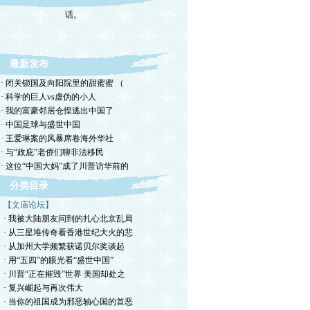
转载，但请注明来源。理性讨论，拒绝一切脏
话。
最新发布
· 闭关锁国及向阳院里的甜蜜蜜 （
· 科学的巨人vs虚伪的小人
· 我的富豪邻居仓惶逃出中国了
· 中国足球与盛世中国
· 王爱琳案的风暴席卷海外华社
· 与“政庇”老侨们聊非法移民
· 这位“中国大妈”成了川普访华前的
分类目录
【文庙论坛】
· 我被大陆朋友问到的扎心北京乱局
· 从三星堆传奇看香港世纪大火的悲
· 从加州大学频繁获诺贝尔奖谈起
· 用“五四”的眼光看“盛世中国”
· 川普“正在摧毁”世界 美国却处之
· 复兴崛起与再次伟大
· 当你的祖国成为邪恶轴心国的首恶