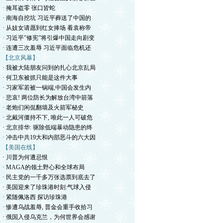
· 掩耳盗零 张口皆蛇
· 南海自挖坑 习近平葬送了中国的
· 从妓女请愿到红女捧场 看袁称帝
· 习近平”修宪”将引爆中国走向剧变
· 连遭三次羞辱 习近平面临危机还
【北京风暴】
· 我被大陆朋友问到的扎心北京乱局
· 何卫东被抓只能是这件大事
· 习家军若被一锅端,中国会发生内
· 悲哀! 两位防长为解放台湾中箭落
· 老炮们闲侃翻墙及火箭军秘史
· 北戴河僵持不下, 唯此一人可破危
· 北京排华: 驱除低端暴动隐患的终
· 冲击中共19大和内部恶斗的六大因
【美国在线】
· 川普为何遭忌恨
· MAGA的领土野心和全球布局
· 民主党的一千多万张选票到底去了
· 美国迎来了珍珠港时刻:气球入侵
· 紧随佩洛西 探访珍珠港
· 惨遭乌战羞辱, 普金会重手收拾习
· 俄国入侵乌克兰，为何世界会感谢