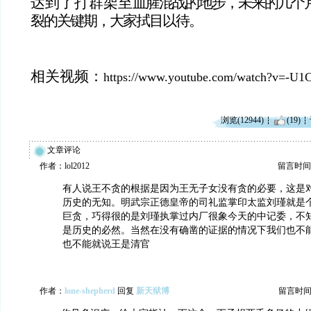
达到了打群架至
血腥混战的地步，未来的几个
裂的关键期，大家拭目以待。
相关视频：
https://www.youtube.com/watch?v=-U1C
浏览(12944)
(19)
文章评论
作者：lol2012
留言时间：20
有人说王不贪的根据是因为王无子女没有贪的必要，这是
历史的无知。明武宗正德皇帝的司礼监掌印太监刘瑾就是
巨贪，巧得很的是刘瑾执掌过内厂很象今天的中记委，不
是历史的必然。当然在没有确凿的证据的情况下我们也不
也不能就说王是清官
作者：
lone-shepherd
回复
新天狱博
留言时间：20