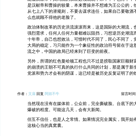
是汉献帝和曹操的较量，本来曹操并不想难为王公公的，
从七上八下的潜规则，不要去谋求连任，如果自己要敬酒
么也就顾不得他的老脸了。
政治体制改革的历史洪流滚滚而来，这是国际的大潮流，
强烈需求，任何人任何力量都难以阻挡，习想逆历史潮流
十年帝，自己也想效法，可惜时代不同了，民心不同了，
大局的稳定，习只能作为一个象征性的政治符号留在于这
流之中，中国的政局已经来到了巨变的前夜。
另外，所谓的红色曼哈顿工程也只不过是捞取国家巨额财
的崩溃的王朝不可真的执行什么共同的计划，那是属于新
党派和势力才会有的阴谋，这已经是被历史反复证明了的
作者：
文庙
回复
阿妞不牛
留言时间：20
当然现在没有在媒体前，公众前，完全撕破脸。台底下的
爆破的程度。可能这几天，会有大新闻。
但互不信任，也是人之常情。如果情况完全属实，我开始
这核心当的真窝囊。