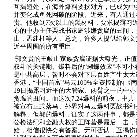
互揭短处，在海外爆料要挟对方，已成为中
并变化成鱼死网破的阶段。近来，有人通过
贵。他收到
7次以上的黑材料，要求揭露习
心的中办主任栗战书家庭涉嫌贪腐的丑闻，
山，孟建柱等人。总之，许多人提供给郭文
近平周围的所有重臣。
郭文贵的王岐山家族贪腐证据大曝光，正值
权斗的关键期。爆料后的“蝴蝶效应”不可小
是中共高层，暂时不会对下层百姓产生太大
香港，“中国首富”马云
100%全资控制的《
19日揭露习近平的大管家、两臂之一的中
贪腐的丑闻。而这次7.24爆料的前夜，中
被宣布正式落马。外界对马云爆料栗战书和
解释。但郭的爆料，证实了这两件事，都是
公检法纪和金融大权的王阵营是最后一击，
始，相信很快会有答案。无可否认，互揭伤