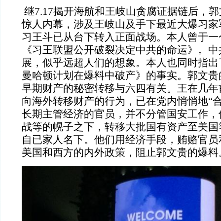
继
7.17揭开海航和王岐山贪腐证据链后，郭
惊人内幕，涉及王岐山及手下最近大爆习家
习王斗已从台下转入正面战场。本人曾于一
《习王联盟公开破裂决定中共的命运》。中
展，似乎远超人们的想象。本人也同时指出
曼哈顿计划在爆料中破产》的事实。郭文贵
早期财产的秘密转移与六四有关。王在几年
向海外转移财产的行为，已在党内悄悄地“合
长期主管经济的官员，并不分管国安工作，
战等的幌子之下，转移大批国有资产至美国
自已家人名下。他们用经济手段，贿赂官员
美国和西方的内外政策，阻止郭文贵的爆料