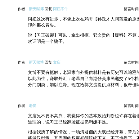
作者：
新天狱博
回复
阿妞不牛
留言时间：20
阿妞这次有进步，不像上次在鸡哥【孙政才人间蒸发的原
现的那么冒失。
说【习王破裂】可以，拿出根据。郭文贵的【爆料】不算
次证明是一个骗子。
作者：
新天狱博
回复
文庙
留言时间：20
文博不要有抵触，老温家向外提供材料是有历史可以追溯
以此为生，赚取外汇；老温自己向港仔吴康民递交了5个
分门别类，加以注释。现在给郭文贵提供点材料，很奇怪
作者：
老度
留言时间：20
文庙兄不要不高兴，我觉得你的基本政治判断也许存在着
道理的，说习王已经翻脸证据仍稍嫌不足。
根据我所了解的情况，一场清君侧的大戏已经开幕，背后
能做汉献帝，其周围的权臣必须统统下来，不下也得下，不