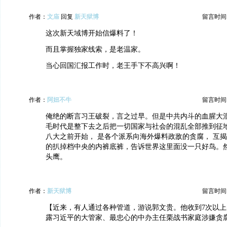
作者：
文庙
回复
新天狱博
留言时间：20
这次新天域博开始信爆料了！
而且掌握独家线索，是老温家。
当心回国汇报工作时，老王手下不高兴啊！
作者：
阿妞不牛
留言时间：20
俺绝的断言习王破裂，言之过早。但是中共内斗的血腥大
毛时代是整下去之后把一切国家与社会的混乱全部推到征地
八大之前开始， 是各个派系向海外爆料政敌的贪腐， 互揭
的扒掉档中央的内裤底裤，告诉世界这里面没一只好鸟。
头鹰。
作者：
新天狱博
留言时间：20
【近来，有人通过各种管道，游说郭文贵。他收到7次以
露习近平的大管家、最忠心的中办主任栗战书家庭涉嫌贪