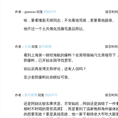
作者：gmuoruo 回复
阿妞不牛
留言时间：20
哈，要看懂新天狱同志，不光看他骂谁，更要看他舔谁。
他不过一个土共俄化洗脑毛废品而以。
作者：
文庙
回复
新天狱博
留言时间：20
看到上海第一财经海航的爆料？在英明领袖习主席领导下
郭爆料，已开始全国寻找贯军。
你以后再发博文和评论，还有人信吗？
至少老郭爆料比你瞎扯可靠。
作者：
新天狱博
回复
阿妞不牛
留言时间：20
还是阿妞比较实事求是。尽管如此，阿妞还是搞错了一件
相时不时唱的普世高调】，而是看到了温家饱和海外媒体
的想要宪政？要是真搞宪政，他一家子都得坐大牢吃大眼