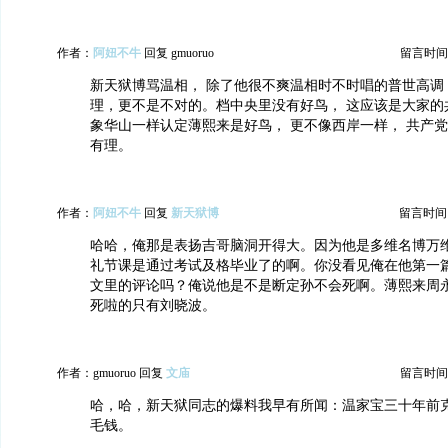
作者：
阿妞不牛
回复 gmuoruo
留言时间：20
新天狱博骂温相， 除了他很不爽温相时不时唱的普世高调
理，更不是不对的。档中央里没有好鸟， 这应该是大家的
象华山一样认定薄熙来是好鸟， 更不像西岸一样， 共产
有理。
作者：
阿妞不牛
回复
新天狱博
留言时间：20
哈哈，俺那是表扬吉哥脑洞开得大。因为他是多维名博万维
礼节课是通过考试及格毕业了的啊。你没看见俺在他第一
文里的评论吗？俺说他是不是断定孙不会死啊。薄熙来周
死啦的只有刘晓波。
作者：gmuoruo 回复
文庙
留言时间：20
哈，哈，新天狱同志的爆料我早有所闻：温家宝三十年前
毛钱。