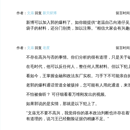
作者：
文庙
回复
新天狱博
留言时间：20
新博可以加入郭的爆料了。如你能提供“老温自己向港仔吴
袋子的材料，还分门别类，加以注释。”相信大家会有兴趣
作者：
文庙
回复
老度
留言时间：20
不存在高兴与否的事情。你们分析的很有道理，只是关于
在毛时代，他可以反任何人，整任何人黑材料。但以下犯
看如今，王掌握金融和政法东厂实权。习手下不可能亲自
老郭的爆料通话管道全被骇掉，怎可能有人用此通道，来
不怕被偷听？ 可仔细看看万维刚发出的视频。
如果郭说的是实情，那就是以下犯上了。
"文庙兄不要不高兴，我觉得你的基本政治判断也许存在着
有道理的，说习王已经翻脸证据仍稍嫌不足。"