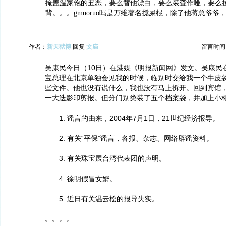
掩盖温家饱的丑恶，要么替他漂白，要么装聋作哑，要么
背。。。gmuoruo吗是万维著名搅屎棍，除了他蒋总爷爷
作者：
新天狱博
回复
文庙
留言时间：20
吴康民今日（10日）在港媒《明报新闻网》发文。吴康民
宝总理在北京单独会见我的时候，临别时交给我一个牛皮
些文件。他也没有说什么，我也没有马上拆开。回到宾馆
一大迭影印剪报。但分门别类装了五个档案袋，并加上小
1. 谣言的由来，2004年7月1日，21世纪经济报导。
2. 有关“平保”谣言，各报、杂志、网络辟谣资料。
3. 有关珠宝展台湾代表团的声明。
4. 徐明假冒女婿。
5. 近日有关温云松的报导失实。
。。。。