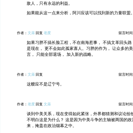
敌人，只有永远的利益。
如果能从这一点来分析，阿川应该可以找到新的力量联盟
作者：
文庙
回复
老度
留言时间：20
如果习胖不搞长脸工程，不在南海惹事， 不搞文革回头路
是现在， 更不会如此孤家寡人。习胖的作为， 让众多的美
言， 只能全部退场， 加入新的战略。
作者：
文庙
回复
留言时间：20
这艘应不是辽宁号。
作者：
老度
回复
文庙
留言时间：20
谈到中美关系，现在变得如此紧张，外界都猜测和议论纷
不明白这是为什么？ 这是因为中美斗争的主轴被两国的政
来，掩盖在政治烟幕之中。