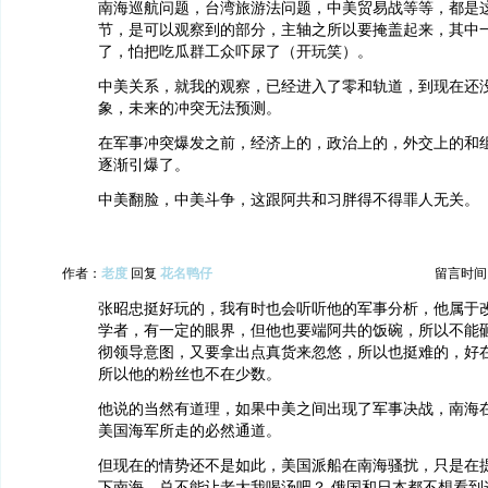
南海巡航问题，台湾旅游法问题，中美贸易战等等，都是
节，是可以观察到的部分，主轴之所以要掩盖起来，其中
了，怕把吃瓜群工众吓尿了（开玩笑）。
中美关系，就我的观察，已经进入了零和轨道，到现在还
象，未来的冲突无法预测。
在军事冲突爆发之前，经济上的，政治上的，外交上的和
逐渐引爆了。
中美翻脸，中美斗争，这跟阿共和习胖得不得罪人无关。
作者：
老度
回复
花名鸭仔
留言时间：20
张昭忠挺好玩的，我有时也会听听他的军事分析，他属于
学者，有一定的眼界，但他也要端阿共的饭碗，所以不能
彻领导意图，又要拿出点真货来忽悠，所以也挺难的，好
所以他的粉丝也不在少数。
他说的当然有道理，如果中美之间出现了军事决战，南海
美国海军所走的必然通道。
但现在的情势还不是如此，美国派船在南海骚扰，只是在
下南海，总不能让老大我喝汤吧？ 俄国和日本都不想看到