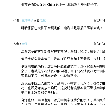
推荐去看Death by China 这本书, 就知道川爷的路子了。
作者：
花名鸭仔
回复
老度
留言时间：20
听听张招忠大将军杂预测的：南海才是最后的压轴大戏！
作者：
老度
留言时间：20
这篇文章的前半部分写得非常好，深刻，简洁，说明了问
但后半部分就走偏了，没能抓住要点和主要矛盾，走到一
依据现在的局势，连台海问题都是枝节，更何况南海问题呢
穿了，也就是个石油资源的问题，南海的石油资源对中国
说屁都不是，对日本来说，也都够不着。
所以在中国进入南海前，越南，菲律宾，马来等，都尽力
岛，也没见老美放个响屁，这说明老美根本就不重视南海
美的根本利益和切身利益。
台湾也好，南海也好，都是中美常规博弈的棋子，美国民
方博弈，只是想捞点好处，从阿共身上弄点油水出来，补