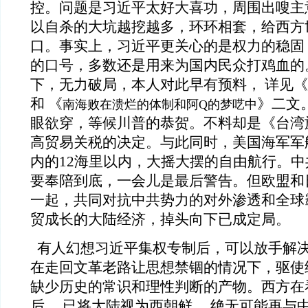
控。问题是习近平太好大喜功，周围出嗖主
以自杀的大坑越挖越多，环环相套，给西方
口。事实上，习近平更关心的是权力的稳固
的口号，多数还是用来为国内民众打鸡血的
下，无力破局，本人对此早有预料， 详见《
和 《
》二文
南海败在溃烂的体制和阿Q的梦呓中
眼欲穿，等候川普的恭贺。不料却是《台湾
高贸易关税的决定。与此同时，美国海军军
内的12海里以内，大摇大摆的自由航行。
要奉陪到底，一会儿是最后警告。但欧盟和
一起，共同对抗中共势力的对外渗透和全球
贸成长的大陆经济，掉头向下已成定局。
有人幻想习近平集权专制后，可以放手解
在走回文革老路让思想禁锢的情况下，驱使
缺少历史的常识和理性判断的产物。西方在看
后， 已将大陆视为西朝鲜， 绝无可能再与