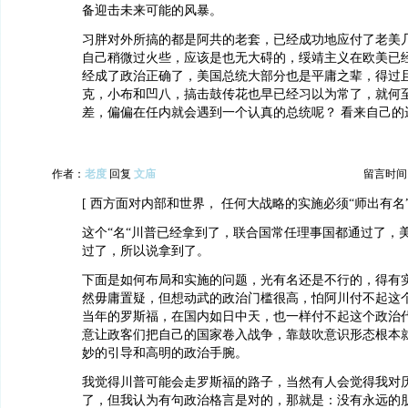
备迎击未来可能的风暴。
习胖对外所搞的都是阿共的老套，已经成功地应付了老美
自己稍微过火些，应该是也无大碍的，绥靖主义在欧美已
经成了政治正确了，美国总统大部分也是平庸之辈，得过
克，小布和凹八，搞击鼓传花也早已经习以为常了，就何
差，偏偏在任内就会遇到一个认真的总统呢？ 看来自己的
作者：
老度
回复
文庙
留言时间：20
[ 西方面对内部和世界， 任何大战略的实施必须“师出有名”
这个“名“川普已经拿到了，联合国常任理事国都通过了，
过了，所以说拿到了。
下面是如何布局和实施的问题，光有名还是不行的，得有
然毋庸置疑，但想动武的政治门槛很高，怕阿川付不起这
当年的罗斯福，在国内如日中天，也一样付不起这个政治
意让政客们把自己的国家卷入战争，靠鼓吹意识形态根本
妙的引导和高明的政治手腕。
我觉得川普可能会走罗斯福的路子，当然有人会觉得我对
了，但我认为有句政治格言是对的，那就是：没有永远的