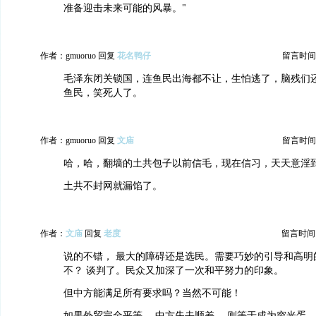
准备迎击未来可能的风暴。"
作者：gmuoruo 回复
花名鸭仔
留言时间：20
毛泽东闭关锁国，连鱼民出海都不让，生怕逃了，脑残们
鱼民，笑死人了。
作者：gmuoruo 回复
文庙
留言时间：20
哈，哈，翻墙的土共包子以前信毛，现在信习，天天意淫
土共不封网就漏馅了。
作者：
文庙
回复
老度
留言时间：20
说的不错， 最大的障碍还是选民。需要巧妙的引导和高明
不？ 谈判了。民众又加深了一次和平努力的印象。
但中方能满足所有要求吗？当然不可能！
如果外贸完全平等， 中方失去顺差， 则等于成为穷光蛋，