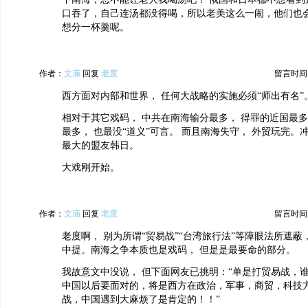
口吞了，自己连汤都没得喝，所以老美这么一闹，他们也
想分一杯羹呢。
作者：
文庙
回复
老度
留言时间：20
西方面对内部和世界， 任何大战略的实施必须“师出有名”
相对于其它戏码， 中共在南海输分最多， 得罪的近国最多
最多， 也最没“道义”可言。 而且南海失守， 外贸玩完。
最大的盟友韩日。
大戏刚开始。
作者：
文庙
回复
老度
留言时间：20
老度啊， 别为所谓“贸易战”“台湾旅行法”等障眼法所遮蔽
中提。南海之争本质也是戏码， 但是是最要命的部分。
我故意文中没说， 但下面网友已挑明：“单是打贸易战，
中国以后要面对的，将是西方在政治，军事，商贸，科技
战，中国遇到大麻烦了是肯定的！！”