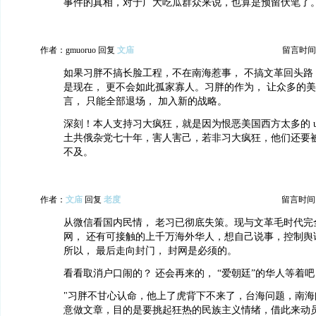
事件的真相，对于广大吃瓜群众来说，也算是预留伏笔了
作者：gmuoruo 回复
文庙
留言时间：20
如果习胖不搞长脸工程，不在南海惹事， 不搞文革回头路
是现在， 更不会如此孤家寡人。习胖的作为， 让众多的美
言， 只能全部退场， 加入新的战略。
深刻！本人支持习大疯狂，就是因为恨恶美国西方太多的 useful
土共俄杂党七十年，害人害己，若非习大疯狂，他们还要
不及。
作者：
文庙
回复
老度
留言时间：20
从微信看国内民情， 老习已彻底失策。现与文革毛时代完
网， 还有可接触的上千万海外华人，想自己说事，控制舆
所以， 最后走向封门， 封网是必须的。
看看取消户口闹的？ 还会再来的， “爱朝廷”的华人等着吧
"习胖不甘心认命，他上了虎背下不来了，台海问题，南海
意做文章，目的是要挑起狂热的民族主义情绪，借此来动