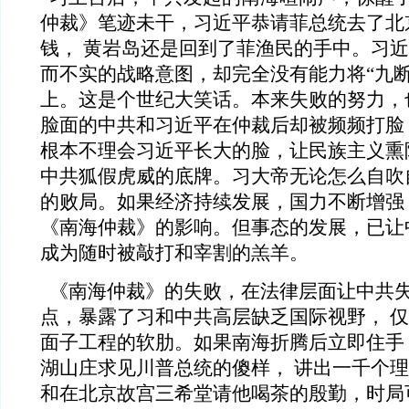
仲裁》笔迹未干，习近平恭请菲总统去了北
钱， 黄岩岛还是回到了菲渔民的手中。习
而不实的战略意图，却完全没有能力将“九断
上。这是个世纪大笑话。本来失败的努力，
脸面的中共和习近平在仲裁后却被频频打脸
根本不理会习近平长大的脸，让民族主义熏
中共狐假虎威的底牌。习大帝无论怎么自吹
的败局。如果经济持续发展，国力不断增强
《南海仲裁》的影响。但事态的发展，已让
成为随时被敲打和宰割的羔羊。
《南海仲裁》的失败，在法律层面让中共
点，暴露了习和中共高层缺乏国际视野， 
面子工程的软肋。如果南海折腾后立即住手
湖山庄求见川普总统的傻样， 讲出一千个
和在北京故宫三希堂请他喝茶的殷勤，时局