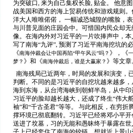
为突破口, 来为自己集权长脸, 贴金。 他意
战美国和西方的海上贸易传统和游戏规则。
洋大人唯唯偌偌， 一幅诚恐城隍的嘴脸，
与川普见面的庄园会中。可惜国内民众却无
像。在海内外对习近平的一片吹捧声中，本人从
写了南海“九评”, 预测了习近平南海挖坑的必
《
》，《
南海仲裁会让中国再陷“甲午风云”吗？
》和《
》等文章
梦？
南海仲裁后，谁是大赢家？
南海残局已近两年，时局的发展和演变，
判断。不同的是习近平的自挖坑越来越多，
海到东海，从台湾海峡到朝鲜半岛，从中印
习近平的脸却越长越大，还成了终生“伟大舵
袖”和“千古圣君”等等。 与此相反，在穷
撑环境已彻底翻转。习近平已经将邓小平开创
送进了坟墓，习的无能和愚昧终于暴露在世
子上已经套住了南海的铰链，想就近上景山