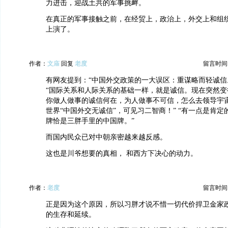
力进击，迎战土共的军事挑衅。
在真正的军事接触之前，在经贸上，政治上，外交上和组
上演了。
作者：
文庙
回复
老度
留言时间：20
有网友提到：“中国外交政策的一大误区：重谋略而轻诚信
“国际关系和人际关系的基础一样，就是诚信。现在突然变
你做人做事的诚信何在，为人做事不可信，怎么去领导宇
世界“中国外交无诚信”，可见习二智商！” “有一点是肯
牌恰是三胖手里的中国牌。”
而国内民众已对中朝亲密越来越反感。
这也是川爷想要的真相， 和西方下决心的动力。
作者：
老度
留言时间：20
正是因为这个原因，所以习胖才说不惜一切代价捍卫金家
的生存和延续。