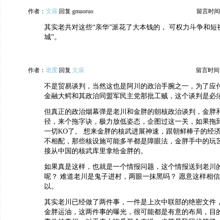
作者：
文庙
回复 gmuoruo
留言时间：20
其实老共对这些“亲华”派花了大本钱的， 可权力斗争和短
城”。
作者：
老度
回复
文庙
留言时间：20
不是贸易谈判，当然这也是阿川的政治手腕之一，为了应
金融大鳄和其政治同盟军民主党那批工贼，这个谈判是必
但真正的政治烟幕弹是老川和金胖的朝核政治谈判，金胖
径，来个拖字诀，极力放低姿态，企图过这一关，如果拖
一切KO了。 想来金胖的核武进展神速，跟朝鲜棒子的经
不相配，那些核设施可能多半都是障眼法，金胖手中的玩
接从中国的核武库里拿给金胖的。
如果真是这样，也就是一个情报问题，这个情报送到老川
呢？ 难道老川是鬼子进村，两眼一抹黑吗？ 愿意这样相
以。
其实老川已经做了两件事，一件是上次中联部的绝密文件
金胖运油，这两件事的曝光，很可能都是有意的布局，目