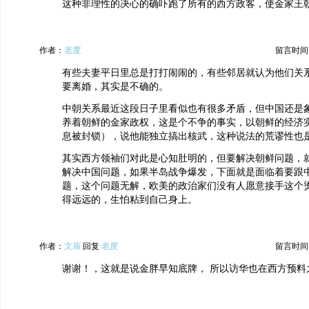
这种非理性的决心的确吓跑了所有的西方政客，使金家王
作者：
老度
留言时间：20
有些夫妻平日里总是打打闹闹的，有些邻居就认为他们关
要离婚，其实是不确的。
中朝关系最近这段日子里看似也有很多矛盾，但中国还是
养着朝鲜的金家政权，这是个不争的事实，以朝鲜的经济
息被封锁），说他能独立搞出核武，这种说法的荒谬性也
其实西方领袖们对此是心知肚明的，但要解决朝鲜问题，
解决中国问题，如果半岛战争爆发，下面就是面临着要跟
题，这个问题无解，欧美的政治家们没有人愿意接手这个
得远远的，生怕粘到自己身上。
作者：
文庙
回复
老度
留言时间：20
谢谢！，这就是说金胖早知底牌， 所以访华也在西方预料