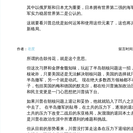
其中以俄罗斯和日本尤为重要，日本拥有世界第二强的海
军实力稳居世界第二是公认的。
这就要看川普总统是如何运筹和使用这些元素了，这也将
新格局。
作者：
老度
留言时间：20
所谓的击鼓传花，就是这个意思。
但这次习胖和金胖食髓知味，玩起了半岛朝核问题这一招
核讹诈，只要美国还是无法解决朝核问题，美国的选择就
半岛撤军，另一个就是动武。 现在绝大多数西方领袖都不
子，包括英国的梅和德国的默克尔，都在给川普施加政治
和民主党更是一门心思想把川普搞下台。
如果川普在朝核问题上退让和妥协，他就就陷入了凹八之
中去了。 在半岛撤军的耻辱，在土共的压力下，逐渐的退
土共的压力下改变二战后的东亚格局，灰溜溜的退回本土
是川普在政治生涯中所遭遇到的难题和挑战。
但从目前的形势看来，川普没打算走这条在压力下退缩的