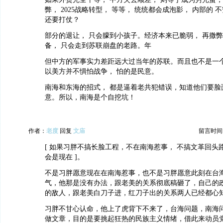
弊， 2025战略转型， 等等， 统统都会成泡影， 内部的
还要打仗？
部分的退让， 只会朦到小孩子。经济本来已脆弱， 再撒
备， 只会走到苏联崩盘的老路。年
但中方的军事实力差距远大过当年的苏联。而且也不是一
以美方并不惧怕战争， 怕的是民意。
南海和东海的招式， 都是逼着老共犯错误，知道他们要脸
意。所以，南海是个自挖坑！
作者：
老度
回复
文庙
留言时间：20
[ 如果习胖不搞长脸工程，不在南海惹事， 不搞文革回头
会是现在 ]。
不是习胖愿意现在在南海惹事，也不是习胖愿意此刻在台
气，他那是没有办法，跟老美的关系彻底稿砸了，自己的
的敌人，跟老美白刀子进，红刀子出的关系两人已经都心
习胖不甘心认命，他上了虎背下不来了，台海问题，南海
做文章，目的是要挑起狂热的民族主义情绪，借此来动员