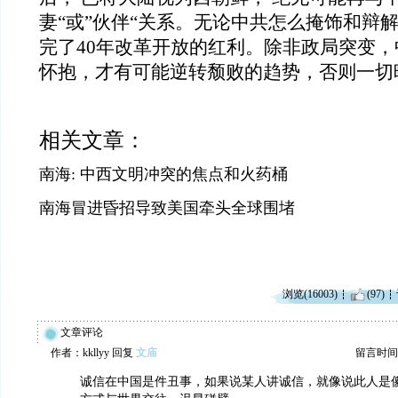
妻“或”伙伴“关系。无论中共怎么掩饰和辩
完了40年改革开放的红利。除非政局突变
怀抱，才有可能逆转颓败的趋势，否则一切
相关文章：
南海: 中西文明冲突的焦点和火药桶
南海冒进昏招导致美国牵头全球围堵
浏览(16003)
(97)
文章评论
作者：kkllyy 回复
文庙
留言时间：20
诚信在中国是件丑事，如果说某人讲诚信，就像说此人是