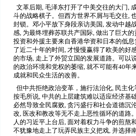
文革后期, 毛泽东打开了中美交往的大门, 
斗的战略棋子。但西方世界不屑与毛交往, 
封锁。邓小平放下身段亲访美国, 发动中越战
感, 为最终埋葬苏联共产国际, 做出了巨大
投资和外援主要来自香港华资和日本的低息
了近二十年的时间, 才慢慢赢得了欧美的好
的市场, 走上了外贸立国的发展道路。可以
的政治环境和党权的萎缩, 就不可能有40
成就和民众生活的改善。
但中共拒绝政治变革，施行法治化, 民主
按毛所说, 中共的上层建筑难以适应经济基
必然导致全民腐败, 贪污盛行和社会道德沉沦
改, 医改和教改等无不走上恶性循环的道路
人的习近平上台后, 面对着权力斗争的煎熬
不犹豫地走上了玩弄民族主义把戏, 并选择