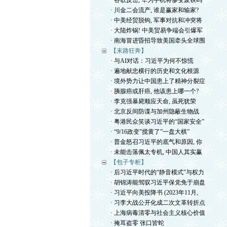
· 谷歌反击, 华为手机将惨变废铁吗
· 川金二会流产, 谁是赢家和输家?
· 中美经贸脱钩, 军事对抗和冲突将
· 大陆炸锅! 中美贸易争端会引爆军
· 南海冒进昏招导致美国牵头全球围
【末路狂奔】
· 与AI对话：习近平为何不惊慌
· 遍地献忠横行的历史和文化根源
· 境外势力让中国患上了精神分裂症
· 胰腺癌或肝癌, 他该患上哪一个?
· 李克强暴毙顺应天命, 虽死犹荣
· 北京反间防谍与加州隐蔽生物战
· 粤港民众笑谈习近平的“国家安全”
· “9/16政变”搅黄了”一盘大棋”
· 普金怒召习近平的底气和原因, 你
· 未能击落佩太专机, 中国人其实赢
【包子专柜】
· 后习近平时代的“静音模式”与权力
· 胡锦涛能驾驭习近平保党免于崩盘
· 习近平向美投降书 (2023年11月,
· 习李大战公开化成二次文革转折点
· 上海病毒清零与社会主义核心价值
· 掩耳盗零 张口皆蛇