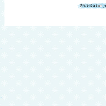
浏览(14451)
(7
脏