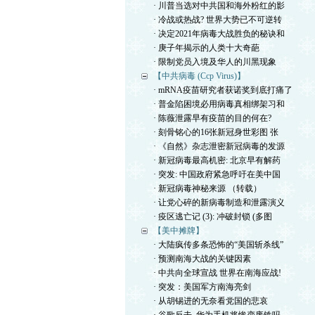
· 川普当选对中共国和海外粉红的影
· 冷战或热战? 世界大势已不可逆转
· 决定2021年病毒大战胜负的秘诀和
· 庚子年揭示的人类十大奇葩
· 限制党员入境及华人的川黑现象
【中共病毒 (Ccp Virus)】
· mRNA疫苗研究者获诺奖到底打痛了
· 普金陷困境必用病毒真相绑架习和
· 陈薇泄露早有疫苗的目的何在?
· 刻骨铭心的16张新冠身世彩图 张
· 《自然》杂志泄密新冠病毒的发源
· 新冠病毒最高机密: 北京早有解药
· 突发: 中国政府紧急呼吁在美中国
· 新冠病毒神秘来源 （转载）
· 让党心碎的新病毒制造和泄露演义
· 疫区逃亡记 (3): 冲破封锁 (多图
【美中摊牌】
· 大陆疯传多条恐怖的“美国斩杀线”
· 预测南海大战的关键因素
· 中共向全球宣战 世界在南海应战!
· 突发：美国军方南海亮剑
· 从胡锡进的无奈看党国的悲哀