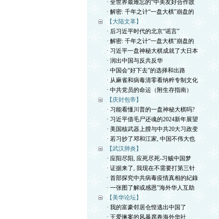
· 全世界最难忘的“中美友好合作故
· 解密: 千年之计“一盘大棋”崩盘的
【大陆文革】
· 后习近平时代的北京“谣言”
· 解密: 千年之计“一盘大棋”崩盘的
· 习近平一盘神秘大棋成就了大日本
· 润出中国与反共反华
· 中国会“好下去”的选择和出路
· 从麻雀和病毒清零看纳粹专制文化
· 中共党员的命运（附生存指南）
【庆封包帝】
· 习能看懂川普的一盘神秘大棋吗?
· 习近平借毛尸还魂的2024新年展望
· 美国核武器上膛与中共20大习政变
· 若习抄了邓和江家, 中国不伟大也
【武汉肺炎】
· 应阳尽阳, 应死尽死-习贼中国梦
· 证据来了, 我现在不需要打第三针
· 首部探究中共病毒疫情真相的紀錄
· 一张图了解或感恩”海外华人互助
【美华论坛】
· 我的富豪邻居仓惶逃出中国了
· 王爱琳案的风暴席卷海外华社