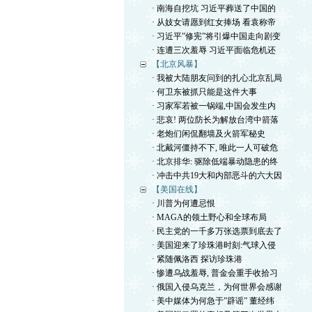
· 南海自挖坑 习近平葬送了中国的
· 从妓女请愿到红女捧场 看袁称帝
· 习近平”修宪”将引爆中国走向剧变
· 连遭三次羞辱 习近平面临危机还
【北京风暴】
· 我被大陆朋友问到的扎心北京乱局
· 何卫东被抓只能是这件大事
· 习家军若被一锅端,中国会发生内
· 悲哀! 两位防长为解放台湾中箭落
· 老炮们闲侃翻墙及火箭军秘史
· 北戴河僵持不下, 唯此一人可破危
· 北京排华: 驱除低端暴动隐患的终
· 冲击中共19大和内部恶斗的六大因
【美国在线】
· 川普为何遭忌恨
· MAGA的领土野心和全球布局
· 民主党的一千多万张选票到底去了
· 美国迎来了珍珠港时刻:气球入侵
· 紧随佩洛西 探访珍珠港
· 惨遭乌战羞辱, 普金会重手收拾习
· 俄国入侵乌克兰，为何世界会感谢
· 美中媒体为何急于”辟谣” 董经纬