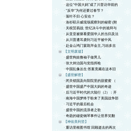
· 这位“中国大妈”成了川普访华前的
· “反华”为何还要过春节？
· 落叶不归 心安在？
· 洛杉矶示威现场观察到的秘密 (附
· 关税贸易战: 世纪决斗中的诡辩与
· 从亚亚被驱看爱国华人的当归及法
· 从川普遭耳袭到习近平被中风
· 赴金山鸿门宴跪拜金主,习凶多吉
【文明废墟】
· 盛世狗娃撸袖子做男儿
· 张大帅治国与党指挥枪
· 中国乱像丛生:答案竟藏在这本旧
【盛世解密】
· 闭关锁国及向阳院里的甜蜜蜜 （
· 盛世中国盛产中国大妈的奇迹
· 后习近平时代的大陆行（2）：开
· 南海中国梦终于盼来了美国战争部
· 习近平的最后机会
· 盛世中国的流浪者之歌
· 奇葩的碰瓷钢琴事件让世界笑翻
【神佑美利坚】
· 重访里根图书馆 回顾逝去的再次