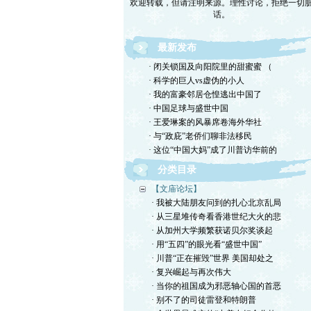
话。
最新发布
· 闭关锁国及向阳院里的甜蜜蜜 （
· 科学的巨人vs虚伪的小人
· 我的富豪邻居仓惶逃出中国了
· 中国足球与盛世中国
· 王爱琳案的风暴席卷海外华社
· 与“政庇”老侨们聊非法移民
· 这位“中国大妈”成了川普访华前的
分类目录
【文庙论坛】
· 我被大陆朋友问到的扎心北京乱局
· 从三星堆传奇看香港世纪大火的悲
· 从加州大学频繁获诺贝尔奖谈起
· 用“五四”的眼光看“盛世中国”
· 川普“正在摧毁”世界 美国却处之
· 复兴崛起与再次伟大
· 当你的祖国成为邪恶轴心国的首恶
· 别不了的司徒雷登和特朗普