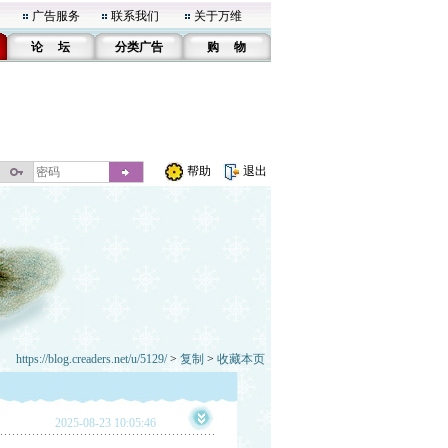
广告服务
联系我们
关于万维
论 坛
分类广告
购 物
帮助
退出
https://blog.creaders.net/u/5129/
>
复制
>
收藏本页
2025-08-23 10:05:46