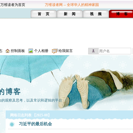
设万维读者为首页
万维读者网 -- 全球华人的精神家园
首 页
新 闻
视 频
博 客
志
控制面板
个人相册
给我留言
的博客
由的观察及思考，以及常识和逻辑的平台
网络日志列表 【2025-08】
习近平的最后机会