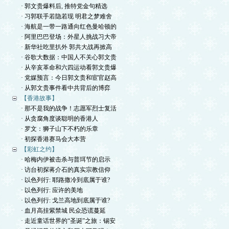
· 郭文贵爆料后, 推特党金句精选
· 习郭联手若隐若现 明君之梦难舍
· 海航是一带一路通向红色曼哈顿的
· 阿里巴巴登场：外星人挑战习大帝
· 新华社吃里扒外 郭共大战再掀高
· 谷歌大数据：中国人不关心郭文贵
· 从辛亥革命和六四运动看郭文贵爆
· 党媒预言：今日郭文贵和宦官赵高
· 从郭文贵事件看中共背后的博弈
【香港故事】
· 那不是我的战争！志愿军烈士复活
· 从贪腐角度谈聪明的香港人
· 罗文：狮子山下不朽的乐章
· 初探香港赛马会大本营
【彩虹之约】
· 哈梅内伊被击杀与普珥节的启示
· 访台初探蒋介石的真实宗教信仰
· 以色列行: 耶路撒冷到底属于谁?
· 以色列行: 应许的美地
· 以色列行: 戈兰高地到底属于谁?
· 血月高挂紫禁城 民众恐谎蔓延
· 走近童话世界的“圣诞”之旅：锡安