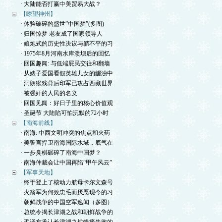
· 大陆能否打赢中美贸易大战？
【瞭望神州】
· 体验破碎的盛世”中国梦”(多图)
· 归国惊梦 老友成了国家领导人
· 娘炮式的历史性决议与躺不平的习
· 1975年8月河南水库溃坝后的回忆
· 回国趣闻: 与低端屁民交往和翻墙
· 从婊子爱国看假英雄儿女的龌浊中
· 洞朗猴戏背后印军已攻占西藏世界
· 被强奸的人民的名义
· 回国见闻：好日子里的核心价值观
· 圣诞节 大陆陷可怕沉默的72小时
【南海前线】
· 南海: 中西文明冲突的焦点和火药
· 美誓言捍卫南海国际水域，底气在
· 一步臭棋碾碎了南海中国梦？
· 南海仲裁会让中国再陷“甲午风云”
【军事天地】
· 终于登上了核动力航母卡尔文森号
· 火箭军为何效忠毛而厌恶现今的习
· 朝鲜战争的中国空军逸闻（多图）
· 总统令揭长津湖之战和朝鲜战争的