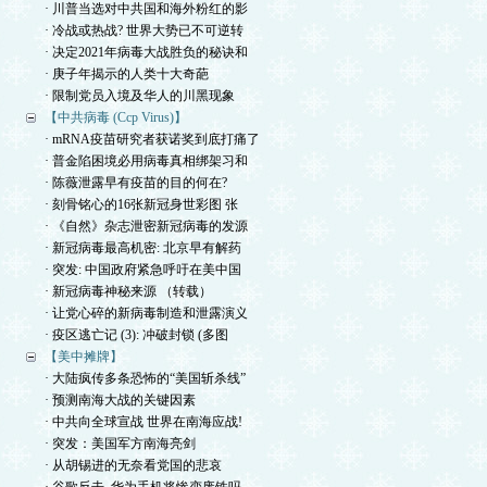
· 川普当选对中共国和海外粉红的影
· 冷战或热战? 世界大势已不可逆转
· 决定2021年病毒大战胜负的秘诀和
· 庚子年揭示的人类十大奇葩
· 限制党员入境及华人的川黑现象
【中共病毒 (Ccp Virus)】
· mRNA疫苗研究者获诺奖到底打痛了
· 普金陷困境必用病毒真相绑架习和
· 陈薇泄露早有疫苗的目的何在?
· 刻骨铭心的16张新冠身世彩图 张
· 《自然》杂志泄密新冠病毒的发源
· 新冠病毒最高机密: 北京早有解药
· 突发: 中国政府紧急呼吁在美中国
· 新冠病毒神秘来源 （转载）
· 让党心碎的新病毒制造和泄露演义
· 疫区逃亡记 (3): 冲破封锁 (多图
【美中摊牌】
· 大陆疯传多条恐怖的“美国斩杀线”
· 预测南海大战的关键因素
· 中共向全球宣战 世界在南海应战!
· 突发：美国军方南海亮剑
· 从胡锡进的无奈看党国的悲哀