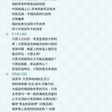
· 我的母亲和那遥远的祖国
· 中国低端人口: 高考和参军还有未
· 回国见闻：中国的新四大发明
· 月饼趣事
· 我的知青生涯和大学高考
· 四十年前贺年卡的演变
【川爷上路】
· 川普入主白宫，究竟是谁的大胜利
· 晕！川普曾是克林顿夫妇的大粉丝
· 原形毕露：晚宴上的候选人激烈交
· 最后辩论：川普出局?
· 川普为何能冒出又可能会被抛弃？
· 川普如落败，谁会最伤心？
· 首场竞选辩论，川普的姜没有老的
【浪迹江湖】
· 温哥华: 天堂和地域的交叉口
· 智利游体验”左右,美中,宗教与自
· 大瘟疫时期探险世界的尽头：巴塔
· 吴哥窟与一带一路的渊源及其惨烈
· 止不住泪的大美莫斯科-访俄见闻3
· 解密“普金的苏联梦”-访俄见闻2
· 俄罗斯人真想回到前苏联？-访俄