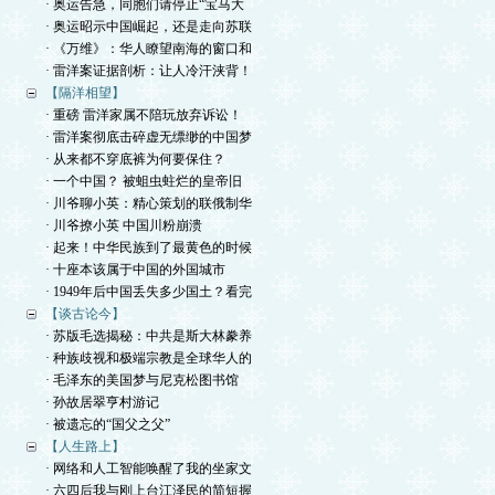
· 奥运告急，同胞们请停止“宝马大
· 奥运昭示中国崛起，还是走向苏联
· 《万维》：华人瞭望南海的窗口和
· 雷洋案证据剖析：让人冷汗浃背！
【隔洋相望】
· 重磅 雷洋家属不陪玩放弃诉讼！
· 雷洋案彻底击碎虚无缥缈的中国梦
· 从来都不穿底裤为何要保住？
· 一个中国？ 被蛆虫蛀烂的皇帝旧
· 川爷聊小英：精心策划的联俄制华
· 川爷撩小英 中国川粉崩溃
· 起来！中华民族到了最黄色的时候
· 十座本该属于中国的外国城市
· 1949年后中国丢失多少国土？看完
【谈古论今】
· 苏版毛选揭秘：中共是斯大林豢养
· 种族歧视和极端宗教是全球华人的
· 毛泽东的美国梦与尼克松图书馆
· 孙故居翠亨村游记
· 被遗忘的“国父之父”
【人生路上】
· 网络和人工智能唤醒了我的坐家文
· 六四后我与刚上台江泽民的简短握