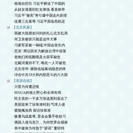
· 南海自挖坑 习近平葬送了中国的
· 从妓女请愿到红女捧场 看袁称帝
· 习近平”修宪”将引爆中国走向剧变
· 连遭三次羞辱 习近平面临危机还
【北京风暴】
· 我被大陆朋友问到的扎心北京乱局
· 何卫东被抓只能是这件大事
· 习家军若被一锅端,中国会发生内
· 悲哀! 两位防长为解放台湾中箭落
· 老炮们闲侃翻墙及火箭军秘史
· 北戴河僵持不下, 唯此一人可破危
· 北京排华: 驱除低端暴动隐患的终
· 冲击中共19大和内部恶斗的六大因
【美国在线】
· 川普为何遭忌恨
· MAGA的领土野心和全球布局
· 民主党的一千多万张选票到底去了
· 美国迎来了珍珠港时刻:气球入侵
· 紧随佩洛西 探访珍珠港
· 惨遭乌战羞辱, 普金会重手收拾习
· 俄国入侵乌克兰，为何世界会感谢
· 美中媒体为何急于”辟谣” 董经纬