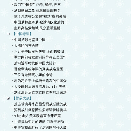
· 温习”中国梦”: 内卷, 躺平, 养三
· 满朝献媚二货 你敢翻白眼吗？
· 惊！总统核公文包”被劫”案的幕后
· 中国梦和皇帝梦 被满清奴化后的
· 血月高挂紫禁城 民众恐谎蔓延
【中国瞭望】
· 中国足球与盛世中国
· 大湾区的整合梦
· 习近平夺回军权失败 正面临被彻
· 军方内部称发射洲际导弹让美国“
· 后习近平时代的中国大陆行
· 普金窜访哈尔滨的真实战略意图
· 三位香港漂亮小姐的命运
· 愿为习近平上战场当炮灰的中国众
· 大疫解封后访粤港澳台:（1）失落
· 刘亚洲开启亡党亡国亡军的滚滚洪
【贸易大战】
· 反击瑞典辱华凸显贸易战必胜的战
· 贸易战引爆恐慌性多米诺骨牌倒塌
· A big day! 美国欧盟宣布开启完
· 川普撬动中共的奶酪 习近平居功
· 中美贸易战打碎了厉害国的强人玻