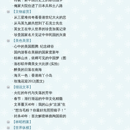
· 转载：新中国历史上的那些战争
· 俺家大院住进了日本兵和土八路
【文物鉴赏】
· 从三星堆传奇看香港世纪大火的悲
· 从马英九媚共想到了石克士先生
· 英女王在华人世界的珍贵加冕记录
· 珍贵国家名片见证中华民国的兴衰
【美色美景】
· 心中的美国图腾: 纪念碑谷
· 国内游客在美丽的国家度新年
· 桂林山水，依稀可见的中国梦（图
· 洛杉矶华裔美女大比拼 (实拍）
· 醉美的日落在南海
· 海天一色：香港南丫小岛
· 玫瑰花迎2012(图文)
【细说文革】
· 火红的年代与失落的芳华
· 春节：渐行渐远的中华文化精髓
· 文革覆灭40年：我的山乡“左派”生
· “想当毛粉？你最好先照照镜子！”
· 封杀40年：首次解密林彪殉国前的
【林昭档案】
【世界纵横】