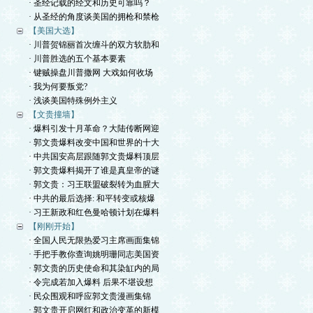
· 圣经记载的经文和历史可靠吗？
· 从圣经的角度谈美国的拥枪和禁枪
【美国大选】
· 川普贺锦丽首次缠斗的双方软肋和
· 川普胜选的五个基本要素
· 键贼操盘川普撒网 大戏如何收场
· 我为何要叛党?
· 浅谈美国特殊例外主义
【文贵撞墙】
· 爆料引发十月革命？大陆传断网迎
· 郭文贵爆料改变中国和世界的十大
· 中共国安高层跟随郭文贵爆料顶层
· 郭文贵爆料揭开了谁是真皇帝的谜
· 郭文贵：习王联盟破裂转为血腥大
· 中共的最后选择: 和平转变或核爆
· 习王新政和红色曼哈顿计划在爆料
【刚刚开始】
· 全国人民无限热爱习主席画面集锦
· 手把手教你查询姚明珊同志美国资
· 郭文贵的历史使命和其染缸内的局
· 令完成若加入爆料 后果不堪设想
· 民众围观和呼应郭文贵漫画集锦
· 郭文贵开启网红和政治变革的新模