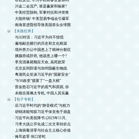
· 谷歌反击, 华为手机将惨变废铁吗
· 川金二会流产, 谁是赢家和输家?
· 中美经贸脱钩, 军事对抗和冲突将
· 大陆炸锅! 中美贸易争端会引爆军
· 南海冒进昏招导致美国牵头全球围
【末路狂奔】
· 与AI对话：习近平为何不惊慌
· 遍地献忠横行的历史和文化根源
· 境外势力让中国患上了精神分裂症
· 胰腺癌或肝癌, 他该患上哪一个?
· 李克强暴毙顺应天命, 虽死犹荣
· 北京反间防谍与加州隐蔽生物战
· 粤港民众笑谈习近平的“国家安全”
· “9/16政变”搅黄了”一盘大棋”
· 普金怒召习近平的底气和原因, 你
· 未能击落佩太专机, 中国人其实赢
【包子专柜】
· 后习近平时代的“静音模式”与权力
· 胡锦涛能驾驭习近平保党免于崩盘
· 习近平向美投降书 (2023年11月,
· 习李大战公开化成二次文革转折点
· 上海病毒清零与社会主义核心价值
· 掩耳盗零 张口皆蛇