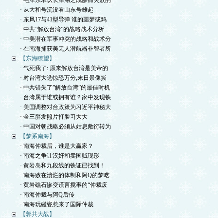
· 毛泽东承认长津湖之战惨痛失败的
· 从大和号沉没看山东号雄起
· 东风17与41型导弹 谁的噩梦或鸡
· 中共”解放台湾”的战略战术分析
· 中美潜在军事冲突的战略和战术分
· 在南海捕获美无人潜航器非智者所
【东海瞭望】
· 气死我了: 原来解放台湾是美帝的
· 对台湾大选惊恐万分,末日景像撕
· 中共错失了”解放台湾”的最佳时机
· 台湾属于谁或拥有谁？家中发现铁
· 美国调整对台政策为习近平神秘大
· 金三胖发照片打脸习大大
· 中国对朝战略必须从姑息敷衍转为
【梦系南海】
· 南海仲裁后，谁是大赢家？
· 南海之争让汉奸和卖国贼现形
· 黄岩岛和九段线的铁证已找到！
· 南海败在溃烂的体制和阿Q的梦呓
· 黄岩礁石惨变谎言搅事的“仲裁废
· 南海仲裁与阿Q后传
· 南海玩碰瓷惹来了国际仲裁
【郭共大战】