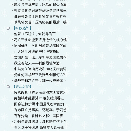
· 郭文贵停爆三周，吃瓜的群众咋看
· 郭文贵将是民族英雄还是混世魔王
· 谁在引爆金正恩和郭文贵的核炸弹
· 草民郭文贵：压垮骆驼的最后一棵
【时政述评】
· 他若《不跪!》, 你就得跪下!
· 习近平拼命也要终身连任的核心机
· 证据确凿：洞朗对峙是场愚民的政
· 让人冷汗淋漓的中印冲突原因
· 爱因斯坦：诺贝尔和平奖因他而不
· 我沒有敵人——我的最後陳述
· 中共为何遮掩历史和拒绝党庆贺词
· 党媒侮辱杨舒平为猪头剑指何方?
· 杨舒平和习近平，哪一位更爱国？
【香江评论】
· 读篡改版《陈启宗致股东函节选》
· 彭颜祸水乱香港 巾帼英雄现香江
· 回乡证和护照 中国居民啥时能拥
· 香港独立是事实，还是存在于幻想
· 百年沧桑：香港独立和中国国庆
· 2016年香港选举，港独箭在弦上？
· 奥运选手将访港 高等华人真买账