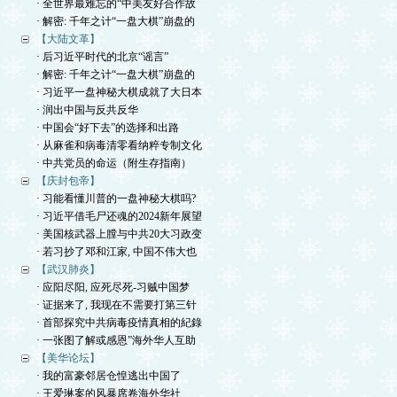
· 全世界最难忘的“中美友好合作故
· 解密: 千年之计“一盘大棋”崩盘的
【大陆文革】
· 后习近平时代的北京“谣言”
· 解密: 千年之计“一盘大棋”崩盘的
· 习近平一盘神秘大棋成就了大日本
· 润出中国与反共反华
· 中国会“好下去”的选择和出路
· 从麻雀和病毒清零看纳粹专制文化
· 中共党员的命运（附生存指南）
【庆封包帝】
· 习能看懂川普的一盘神秘大棋吗?
· 习近平借毛尸还魂的2024新年展望
· 美国核武器上膛与中共20大习政变
· 若习抄了邓和江家, 中国不伟大也
【武汉肺炎】
· 应阳尽阳, 应死尽死-习贼中国梦
· 证据来了, 我现在不需要打第三针
· 首部探究中共病毒疫情真相的紀錄
· 一张图了解或感恩”海外华人互助
【美华论坛】
· 我的富豪邻居仓惶逃出中国了
· 王爱琳案的风暴席卷海外华社