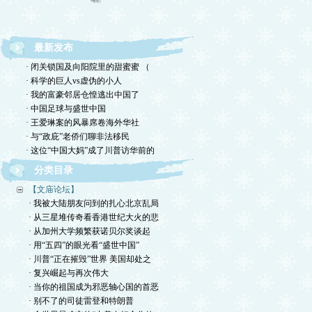
欢迎转载，但请注明来源。理性讨论，拒绝一切脏
最新发布
话。
· 闭关锁国及向阳院里的甜蜜蜜 （
· 科学的巨人vs虚伪的小人
· 我的富豪邻居仓惶逃出中国了
· 中国足球与盛世中国
· 王爱琳案的风暴席卷海外华社
· 与“政庇”老侨们聊非法移民
· 这位“中国大妈”成了川普访华前的
分类目录
【文庙论坛】
· 我被大陆朋友问到的扎心北京乱局
· 从三星堆传奇看香港世纪大火的悲
· 从加州大学频繁获诺贝尔奖谈起
· 用“五四”的眼光看“盛世中国”
· 川普“正在摧毁”世界 美国却处之
· 复兴崛起与再次伟大
· 当你的祖国成为邪恶轴心国的首恶
· 别不了的司徒雷登和特朗普