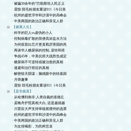
· 被骗50余年的“巴勒斯坦人民正义
· 震惊 陪毛粉朋友重读911《今日美
· 杭州的盛世浮华和沙漠中的高峰会
· 中美两国的政治正确和异见人群
【健康人生】
· 科学的巨人vs虚伪的小人
· 控制病毒扩散的简便高浓盐水方法
· 为何疫苗比芯片更直戳厉害国的死
· 再谈华人糖尿病的控制, 逆转和痊
· 争战45年，中美抗癌大战胜负成定
· 糖尿病不可逆转或被治愈的真相
· 逃避和治疗癌症的真相
· 解密惊天阴谋：脑残眼中的转基因
· 月饼趣事
· 震惊 陪毛粉朋友重读911《今日美
【是非曲直】
· 从哈佛到南非:人类自義的道德丘
· 孟晚舟护照真相大白, 还是越描越
· 川普应大声支持审核摇摆州的选票
· 杭州的盛世浮华和沙漠中的高峰会
· 中美两国的政治正确和异见人群
· 为女排喝彩，为民粹悲哀