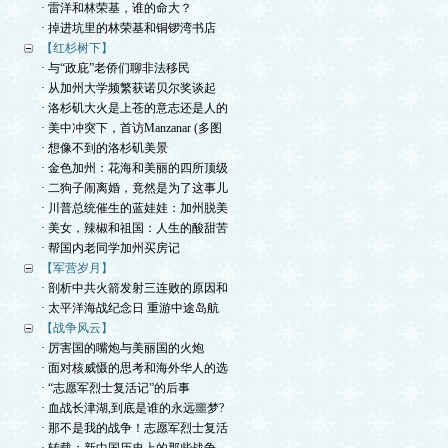
· 雷洋和林荣基，谁的命大？
· 掉进坑里的林荣基和铜锣湾书店
【红杉树下】
· 与“政庇”老侨们聊非法移民
· 从加州大学频繁获诺贝尔奖谈起
· 洛杉矶大火是上苍的意志还是人的
· 美中冲突下，首访Manzanar (多图
· 想像不到的洛杉矶美景
· 金色加州：花海和美丽的四所顶级
· 二狗子闹离婚，竟然是为了这事儿
· 川普总统催生的蓝娃娃：加州脱美
· 美女，辣椒和祖国：人生的酸甜苦
· 帮国内老同学加州买房记
【军营岁月】
· 剖析中共火箭发射三连败的原因和
· 太平洋海战纪念日 重游中途岛航
【战争风云】
· 厉害国的嘴炮与美丽国的火炮
· 面对核威慑的思考和海外华人的选
· “志愿军烈士复活记”的后事
· 血战长津湖,到底是谁的永远噩梦?
· 那不是我的战争！志愿军烈士复活