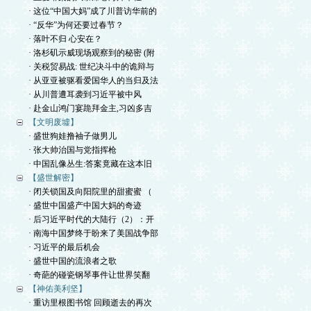
· 这位“中国大妈”成了川普访华前的
· “反华”为何还要过春节？
· 落叶不归 心安在？
· 洛杉矶示威现场观察到的秘密 (附
· 关税贸易战: 世纪决斗中的诡辩与
· 从亚亚被驱看爱国华人的当归及法
· 从川普遭耳袭到习近平被中风
· 赴金山鸿门宴跪拜金主,习凶多吉
【文明废墟】
· 盛世狗娃撸袖子做男儿
· 张大帅治国与党指挥枪
· 中国乱像丛生:答案竟藏在这本旧
【盛世解密】
· 闭关锁国及向阳院里的甜蜜蜜 （
· 盛世中国盛产中国大妈的奇迹
· 后习近平时代的大陆行（2）：开
· 南海中国梦终于盼来了美国战争部
· 习近平的最后机会
· 盛世中国的流浪者之歌
· 奇葩的碰瓷钢琴事件让世界笑翻
【神佑美利坚】
· 重访里根图书馆 回顾逝去的再次