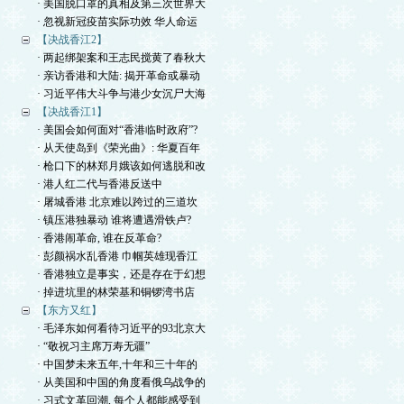
· 美国脱口罩的真相及第三次世界大
· 忽视新冠疫苗实际功效 华人命运
【决战香江2】
· 两起绑架案和王志民搅黄了春秋大
· 亲访香港和大陆: 揭开革命或暴动
· 习近平伟大斗争与港少女沉尸大海
【决战香江1】
· 美国会如何面对“香港临时政府”?
· 从天使岛到《荣光曲》: 华夏百年
· 枪口下的林郑月娥该如何逃脱和改
· 港人红二代与香港反送中
· 屠城香港 北京难以跨过的三道坎
· 镇压港独暴动 谁将遭遇滑铁卢?
· 香港闹革命, 谁在反革命?
· 彭颜祸水乱香港 巾帼英雄现香江
· 香港独立是事实，还是存在于幻想
· 掉进坑里的林荣基和铜锣湾书店
【东方又红】
· 毛泽东如何看待习近平的93北京大
· “敬祝习主席万寿无疆”
· 中国梦未来五年,十年和三十年的
· 从美国和中国的角度看俄乌战争的
· 习式文革回潮, 每个人都能感受到