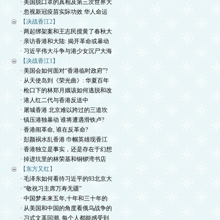
· 美国脱口罩的真相及第三次世界大
· 忽视新冠疫苗实际功效 华人命运
【决战香江2】
· 两起绑架案和王志民搅黄了春秋大
· 亲访香港和大陆: 揭开革命或暴动
· 习近平伟大斗争与港少女沉尸大海
【决战香江1】
· 美国会如何面对“香港临时政府”?
· 从天使岛到《荣光曲》: 华夏百年
· 枪口下的林郑月娥该如何逃脱和改
· 港人红二代与香港反送中
· 屠城香港 北京难以跨过的三道坎
· 镇压港独暴动 谁将遭遇滑铁卢?
· 香港闹革命, 谁在反革命?
· 彭颜祸水乱香港 巾帼英雄现香江
· 香港独立是事实，还是存在于幻想
· 掉进坑里的林荣基和铜锣湾书店
【东方又红】
· 毛泽东如何看待习近平的93北京大
· “敬祝习主席万寿无疆”
· 中国梦未来五年,十年和三十年的
· 从美国和中国的角度看俄乌战争的
· 习式文革回潮, 每个人都能感受到