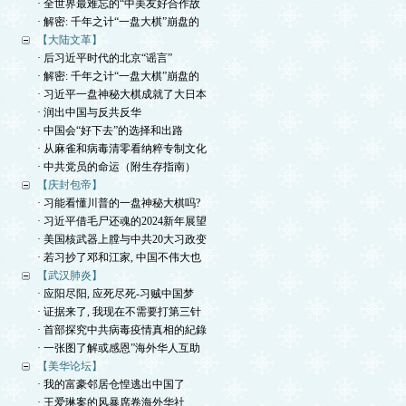
· 全世界最难忘的“中美友好合作故
· 解密: 千年之计“一盘大棋”崩盘的
【大陆文革】
· 后习近平时代的北京“谣言”
· 解密: 千年之计“一盘大棋”崩盘的
· 习近平一盘神秘大棋成就了大日本
· 润出中国与反共反华
· 中国会“好下去”的选择和出路
· 从麻雀和病毒清零看纳粹专制文化
· 中共党员的命运（附生存指南）
【庆封包帝】
· 习能看懂川普的一盘神秘大棋吗?
· 习近平借毛尸还魂的2024新年展望
· 美国核武器上膛与中共20大习政变
· 若习抄了邓和江家, 中国不伟大也
【武汉肺炎】
· 应阳尽阳, 应死尽死-习贼中国梦
· 证据来了, 我现在不需要打第三针
· 首部探究中共病毒疫情真相的紀錄
· 一张图了解或感恩”海外华人互助
【美华论坛】
· 我的富豪邻居仓惶逃出中国了
· 王爱琳案的风暴席卷海外华社