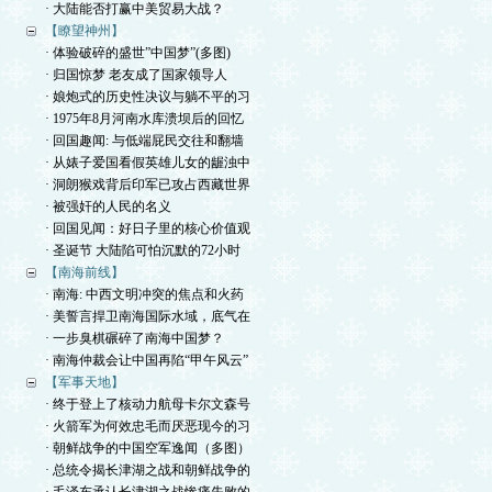
· 大陆能否打赢中美贸易大战？
【瞭望神州】
· 体验破碎的盛世”中国梦”(多图)
· 归国惊梦 老友成了国家领导人
· 娘炮式的历史性决议与躺不平的习
· 1975年8月河南水库溃坝后的回忆
· 回国趣闻: 与低端屁民交往和翻墙
· 从婊子爱国看假英雄儿女的龌浊中
· 洞朗猴戏背后印军已攻占西藏世界
· 被强奸的人民的名义
· 回国见闻：好日子里的核心价值观
· 圣诞节 大陆陷可怕沉默的72小时
【南海前线】
· 南海: 中西文明冲突的焦点和火药
· 美誓言捍卫南海国际水域，底气在
· 一步臭棋碾碎了南海中国梦？
· 南海仲裁会让中国再陷“甲午风云”
【军事天地】
· 终于登上了核动力航母卡尔文森号
· 火箭军为何效忠毛而厌恶现今的习
· 朝鲜战争的中国空军逸闻（多图）
· 总统令揭长津湖之战和朝鲜战争的