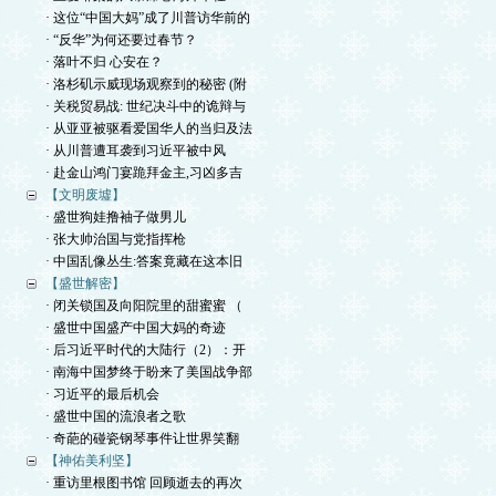
· 这位“中国大妈”成了川普访华前的
· “反华”为何还要过春节？
· 落叶不归 心安在？
· 洛杉矶示威现场观察到的秘密 (附
· 关税贸易战: 世纪决斗中的诡辩与
· 从亚亚被驱看爱国华人的当归及法
· 从川普遭耳袭到习近平被中风
· 赴金山鸿门宴跪拜金主,习凶多吉
【文明废墟】
· 盛世狗娃撸袖子做男儿
· 张大帅治国与党指挥枪
· 中国乱像丛生:答案竟藏在这本旧
【盛世解密】
· 闭关锁国及向阳院里的甜蜜蜜 （
· 盛世中国盛产中国大妈的奇迹
· 后习近平时代的大陆行（2）：开
· 南海中国梦终于盼来了美国战争部
· 习近平的最后机会
· 盛世中国的流浪者之歌
· 奇葩的碰瓷钢琴事件让世界笑翻
【神佑美利坚】
· 重访里根图书馆 回顾逝去的再次