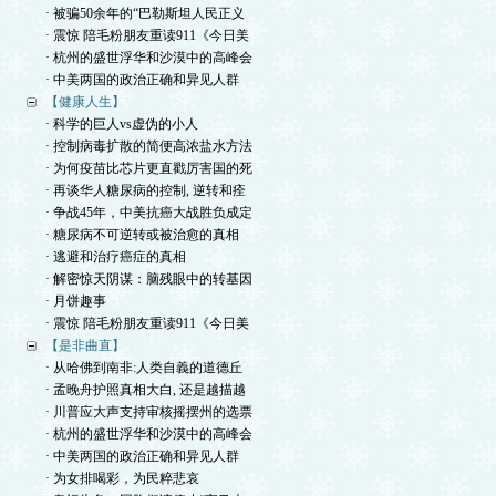
· 被骗50余年的“巴勒斯坦人民正义
· 震惊 陪毛粉朋友重读911《今日美
· 杭州的盛世浮华和沙漠中的高峰会
· 中美两国的政治正确和异见人群
【健康人生】
· 科学的巨人vs虚伪的小人
· 控制病毒扩散的简便高浓盐水方法
· 为何疫苗比芯片更直戳厉害国的死
· 再谈华人糖尿病的控制, 逆转和痊
· 争战45年，中美抗癌大战胜负成定
· 糖尿病不可逆转或被治愈的真相
· 逃避和治疗癌症的真相
· 解密惊天阴谋：脑残眼中的转基因
· 月饼趣事
· 震惊 陪毛粉朋友重读911《今日美
【是非曲直】
· 从哈佛到南非:人类自義的道德丘
· 孟晚舟护照真相大白, 还是越描越
· 川普应大声支持审核摇摆州的选票
· 杭州的盛世浮华和沙漠中的高峰会
· 中美两国的政治正确和异见人群
· 为女排喝彩，为民粹悲哀