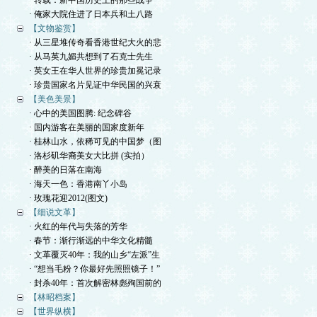
· 转载：新中国历史上的那些战争
· 俺家大院住进了日本兵和土八路
【文物鉴赏】
· 从三星堆传奇看香港世纪大火的悲
· 从马英九媚共想到了石克士先生
· 英女王在华人世界的珍贵加冕记录
· 珍贵国家名片见证中华民国的兴衰
【美色美景】
· 心中的美国图腾: 纪念碑谷
· 国内游客在美丽的国家度新年
· 桂林山水，依稀可见的中国梦（图
· 洛杉矶华裔美女大比拼 (实拍）
· 醉美的日落在南海
· 海天一色：香港南丫小岛
· 玫瑰花迎2012(图文)
【细说文革】
· 火红的年代与失落的芳华
· 春节：渐行渐远的中华文化精髓
· 文革覆灭40年：我的山乡“左派”生
· “想当毛粉？你最好先照照镜子！”
· 封杀40年：首次解密林彪殉国前的
【林昭档案】
【世界纵横】