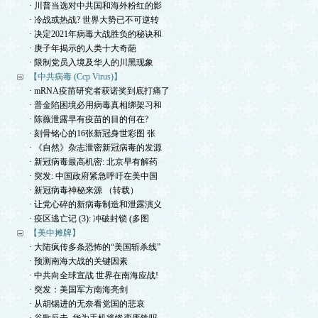
· 川普当选对中共国和海外粉红的影
· 冷战或热战? 世界大势已不可逆转
· 决定2021年病毒大战胜负的秘诀和
· 庚子年揭示的人类十大奇葩
· 限制党员入境及华人的川黑现象
【中共病毒 (Ccp Virus)】
· mRNA疫苗研究者获诺奖到底打痛了
· 普金陷困境必用病毒真相绑架习和
· 陈薇泄露早有疫苗的目的何在?
· 刻骨铭心的16张新冠身世彩图 张
· 《自然》杂志泄密新冠病毒的发源
· 新冠病毒最高机密: 北京早有解药
· 突发: 中国政府紧急呼吁在美中国
· 新冠病毒神秘来源 （转载）
· 让党心碎的新病毒制造和泄露演义
· 疫区逃亡记 (3): 冲破封锁 (多图
【美中摊牌】
· 大陆疯传多条恐怖的“美国斩杀线”
· 预测南海大战的关键因素
· 中共向全球宣战 世界在南海应战!
· 突发：美国军方南海亮剑
· 从胡锡进的无奈看党国的悲哀