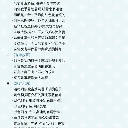
· 郭文贵爆料后, 推特党金句精选
· 习郭联手若隐若现 明君之梦难舍
· 海航是一带一路通向红色曼哈顿的
· 阿里巴巴登场：外星人挑战习大帝
· 新华社吃里扒外 郭共大战再掀高
· 谷歌大数据：中国人不关心郭文贵
· 从辛亥革命和六四运动看郭文贵爆
· 党媒预言：今日郭文贵和宦官赵高
· 从郭文贵事件看中共背后的博弈
【香港故事】
· 那不是我的战争！志愿军烈士复活
· 从贪腐角度谈聪明的香港人
· 罗文：狮子山下不朽的乐章
· 初探香港赛马会大本营
【彩虹之约】
· 哈梅内伊被击杀与普珥节的启示
· 访台初探蒋介石的真实宗教信仰
· 以色列行: 耶路撒冷到底属于谁?
· 以色列行: 应许的美地
· 以色列行: 戈兰高地到底属于谁?
· 血月高挂紫禁城 民众恐谎蔓延
· 走近童话世界的“圣诞”之旅：锡安