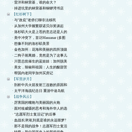
· 雷洋和林荣基，谁的命大？
· 掉进坑里的林荣基和铜锣湾书店
【红杉树下】
· 与“政庇”老侨们聊非法移民
· 从加州大学频繁获诺贝尔奖谈起
· 洛杉矶大火是上苍的意志还是人的
· 美中冲突下，首访Manzanar (多图
· 想像不到的洛杉矶美景
· 金色加州：花海和美丽的四所顶级
· 二狗子闹离婚，竟然是为了这事儿
· 川普总统催生的蓝娃娃：加州脱美
· 美女，辣椒和祖国：人生的酸甜苦
· 帮国内老同学加州买房记
【军营岁月】
· 剖析中共火箭发射三连败的原因和
· 太平洋海战纪念日 重游中途岛航
【战争风云】
· 厉害国的嘴炮与美丽国的火炮
· 面对核威慑的思考和海外华人的选
· “志愿军烈士复活记”的后事
· 血战长津湖,到底是谁的永远噩梦?
· 那不是我的战争！志愿军烈士复活