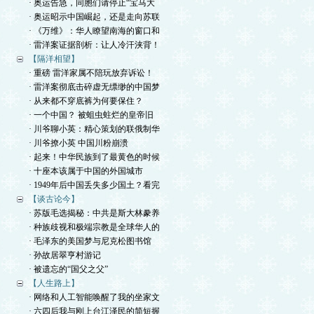
· 奥运告急，同胞们请停止“宝马大
· 奥运昭示中国崛起，还是走向苏联
· 《万维》：华人瞭望南海的窗口和
· 雷洋案证据剖析：让人冷汗浃背！
【隔洋相望】
· 重磅 雷洋家属不陪玩放弃诉讼！
· 雷洋案彻底击碎虚无缥缈的中国梦
· 从来都不穿底裤为何要保住？
· 一个中国？ 被蛆虫蛀烂的皇帝旧
· 川爷聊小英：精心策划的联俄制华
· 川爷撩小英 中国川粉崩溃
· 起来！中华民族到了最黄色的时候
· 十座本该属于中国的外国城市
· 1949年后中国丢失多少国土？看完
【谈古论今】
· 苏版毛选揭秘：中共是斯大林豢养
· 种族歧视和极端宗教是全球华人的
· 毛泽东的美国梦与尼克松图书馆
· 孙故居翠亨村游记
· 被遗忘的“国父之父”
【人生路上】
· 网络和人工智能唤醒了我的坐家文
· 六四后我与刚上台江泽民的简短握