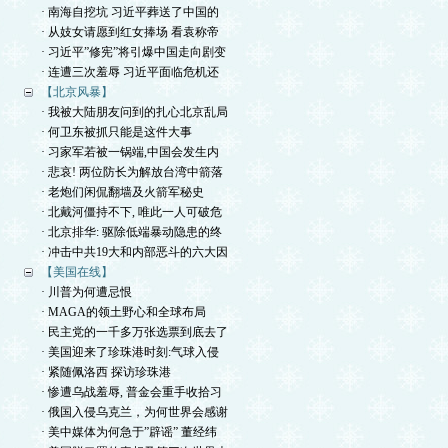
· 南海自挖坑 习近平葬送了中国的
· 从妓女请愿到红女捧场 看袁称帝
· 习近平”修宪”将引爆中国走向剧变
· 连遭三次羞辱 习近平面临危机还
【北京风暴】
· 我被大陆朋友问到的扎心北京乱局
· 何卫东被抓只能是这件大事
· 习家军若被一锅端,中国会发生内
· 悲哀! 两位防长为解放台湾中箭落
· 老炮们闲侃翻墙及火箭军秘史
· 北戴河僵持不下, 唯此一人可破危
· 北京排华: 驱除低端暴动隐患的终
· 冲击中共19大和内部恶斗的六大因
【美国在线】
· 川普为何遭忌恨
· MAGA的领土野心和全球布局
· 民主党的一千多万张选票到底去了
· 美国迎来了珍珠港时刻:气球入侵
· 紧随佩洛西 探访珍珠港
· 惨遭乌战羞辱, 普金会重手收拾习
· 俄国入侵乌克兰，为何世界会感谢
· 美中媒体为何急于”辟谣” 董经纬