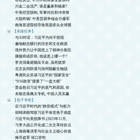
· 谷歌反击, 华为手机将惨变废铁吗
· 川金二会流产, 谁是赢家和输家?
· 中美经贸脱钩, 军事对抗和冲突将
· 大陆炸锅! 中美贸易争端会引爆军
· 南海冒进昏招导致美国牵头全球围
【末路狂奔】
· 与AI对话：习近平为何不惊慌
· 遍地献忠横行的历史和文化根源
· 境外势力让中国患上了精神分裂症
· 胰腺癌或肝癌, 他该患上哪一个?
· 李克强暴毙顺应天命, 虽死犹荣
· 北京反间防谍与加州隐蔽生物战
· 粤港民众笑谈习近平的“国家安全”
· “9/16政变”搅黄了”一盘大棋”
· 普金怒召习近平的底气和原因, 你
· 未能击落佩太专机, 中国人其实赢
【包子专柜】
· 后习近平时代的“静音模式”与权力
· 胡锦涛能驾驭习近平保党免于崩盘
· 习近平向美投降书 (2023年11月,
· 习李大战公开化成二次文革转折点
· 上海病毒清零与社会主义核心价值
· 掩耳盗零 张口皆蛇