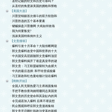
· 圣经记载的经文和历史可靠吗？
· 从圣经的角度谈美国的拥枪和禁枪
【美国大选】
· 川普贺锦丽首次缠斗的双方软肋和
· 川普胜选的五个基本要素
· 键贼操盘川普撒网 大戏如何收场
· 我为何要叛党?
· 浅谈美国特殊例外主义
【文贵撞墙】
· 爆料引发十月革命？大陆传断网迎
· 郭文贵爆料改变中国和世界的十大
· 中共国安高层跟随郭文贵爆料顶层
· 郭文贵爆料揭开了谁是真皇帝的谜
· 郭文贵：习王联盟破裂转为血腥大
· 中共的最后选择: 和平转变或核爆
· 习王新政和红色曼哈顿计划在爆料
【刚刚开始】
· 全国人民无限热爱习主席画面集锦
· 手把手教你查询姚明珊同志美国资
· 郭文贵的历史使命和其染缸内的局
· 令完成若加入爆料 后果不堪设想
· 民众围观和呼应郭文贵漫画集锦
· 郭文贵开启网红和政治变革的新模