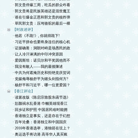
· 郭文贵停爆三周，吃瓜的群众咋看
· 郭文贵将是民族英雄还是混世魔王
· 谁在引爆金正恩和郭文贵的核炸弹
· 草民郭文贵：压垮骆驼的最后一棵
【时政述评】
· 他若《不跪!》, 你就得跪下!
· 习近平拼命也要终身连任的核心机
· 证据确凿：洞朗对峙是场愚民的政
· 让人冷汗淋漓的中印冲突原因
· 爱因斯坦：诺贝尔和平奖因他而不
· 我沒有敵人——我的最後陳述
· 中共为何遮掩历史和拒绝党庆贺词
· 党媒侮辱杨舒平为猪头剑指何方?
· 杨舒平和习近平，哪一位更爱国？
【香江评论】
· 读篡改版《陈启宗致股东函节选》
· 彭颜祸水乱香港 巾帼英雄现香江
· 回乡证和护照 中国居民啥时能拥
· 香港独立是事实，还是存在于幻想
· 百年沧桑：香港独立和中国国庆
· 2016年香港选举，港独箭在弦上？
· 奥运选手将访港 高等华人真买账