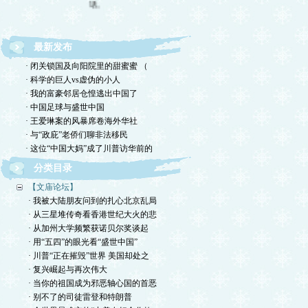
最新发布
· 闭关锁国及向阳院里的甜蜜蜜 （
· 科学的巨人vs虚伪的小人
· 我的富豪邻居仓惶逃出中国了
· 中国足球与盛世中国
· 王爱琳案的风暴席卷海外华社
· 与“政庇”老侨们聊非法移民
· 这位“中国大妈”成了川普访华前的
分类目录
【文庙论坛】
· 我被大陆朋友问到的扎心北京乱局
· 从三星堆传奇看香港世纪大火的悲
· 从加州大学频繁获诺贝尔奖谈起
· 用“五四”的眼光看“盛世中国”
· 川普“正在摧毁”世界 美国却处之
· 复兴崛起与再次伟大
· 当你的祖国成为邪恶轴心国的首恶
· 别不了的司徒雷登和特朗普