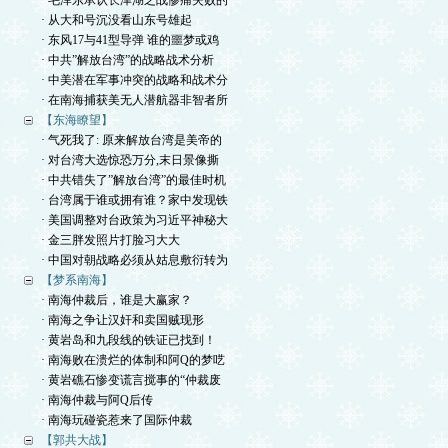
· 毛泽东承认长津湖之战惨痛失败的
· 从大和号沉没看山东号雄起
· 东风17与41型导弹 谁的噩梦或鸡
· 中共”解放台湾”的战略战术分析
· 中美潜在军事冲突的战略和战术分
· 在南海捕获美无人潜航器非智者所
【东海瞭望】
· 气死我了: 原来解放台湾是美帝的
· 对台湾大选惊恐万分,末日景像撕
· 中共错失了”解放台湾”的最佳时机
· 台湾属于谁或拥有谁？家中发现铁
· 美国调整对台政策为习近平神秘大
· 金三胖发照片打脸习大大
· 中国对朝战略必须从姑息敷衍转为
【梦系南海】
· 南海仲裁后，谁是大赢家？
· 南海之争让汉奸和卖国贼现形
· 黄岩岛和九段线的铁证已找到！
· 南海败在溃烂的体制和阿Q的梦呓
· 黄岩礁石惨变谎言搅事的“仲裁废
· 南海仲裁与阿Q后传
· 南海玩碰瓷惹来了国际仲裁
【郭共大战】