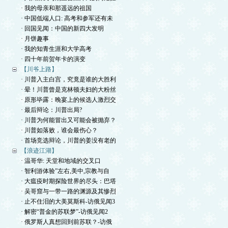
· 我的母亲和那遥远的祖国
· 中国低端人口: 高考和参军还有未
· 回国见闻：中国的新四大发明
· 月饼趣事
· 我的知青生涯和大学高考
· 四十年前贺年卡的演变
【川爷上路】
· 川普入主白宫，究竟是谁的大胜利
· 晕！川普曾是克林顿夫妇的大粉丝
· 原形毕露：晚宴上的候选人激烈交
· 最后辩论：川普出局?
· 川普为何能冒出又可能会被抛弃？
· 川普如落败，谁会最伤心？
· 首场竞选辩论，川普的姜没有老的
【浪迹江湖】
· 温哥华: 天堂和地域的交叉口
· 智利游体验”左右,美中,宗教与自
· 大瘟疫时期探险世界的尽头：巴塔
· 吴哥窟与一带一路的渊源及其惨烈
· 止不住泪的大美莫斯科-访俄见闻3
· 解密“普金的苏联梦”-访俄见闻2
· 俄罗斯人真想回到前苏联？-访俄