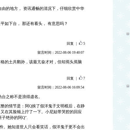
自由的地方， 资讯通畅的清况下，仔细欣赏中华
平如下台， 那还有看头， 有意思吗？
回复
|
5
留言时间：2022-08-06 19:40:07
资格的土共鹅孙，该最亢奋才对，但却焉头焉脑
回复
|
7
留言时间：2022-08-06 16:09:54
来伪台之称不是浪得虚名。
整的情节是：阿Q挨了假洋鬼子文明棍后，在静
，又在其脸颊上拧了一下。小尼姑带哭腔的回应
子绝孙的阿Q".
怜。她知道世人只会看笑话，假洋鬼子更不会出