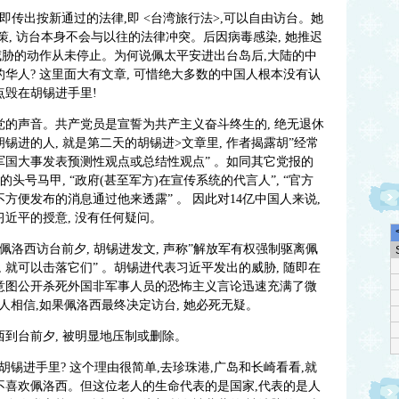
即传出按新通过的法律,即 <台湾旅行法>,可以自由访台。她
策, 访台本身不会与以往的法律冲突。后因病毒感染, 她推迟
威胁的动作从未停止。为何说佩太平安进出台岛后,大陆的中
的华人? 这里面大有文章, 可惜绝大多数的中国人根本没有认
点毁在胡锡进手里!
党的声音。共产党员是宣誓为共产主义奋斗终生的, 绝无退休
锡进的人, 就是第二天的胡锡进>文章里, 作者揭露胡”经常
军国大事发表预测性观点或总结性观点” 。如同其它党报的
头号马甲, “政府(甚至军方)在宣传系统的代言人”, “官方
方便发布的消息通过他来透露” 。 因此对14亿中国人来说,
习近平的授意, 没有任何疑问。
人佩洛西访台前夕, 胡锡进发文, 声称”解放军有权强制驱离佩
 就可以击落它们” 。胡锡进代表习近平发出的威胁, 随即在
 意图公开杀死外国非军事人员的恐怖主义言论迅速充满了微
人相信,如果佩洛西最终决定访台, 她必死无疑。
西到台前夕, 被明显地压制或删除。
锡进手里? 这个理由很简单,去珍珠港,广岛和长崎看看,就
不喜欢佩洛西。但这位老人的生命代表的是国家,代表的是人