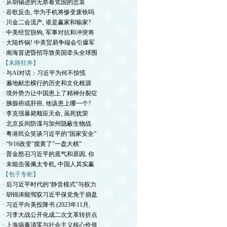
· 从胡锡进的无奈看党国的悲哀
· 谷歌反击, 华为手机将惨变废铁吗
· 川金二会流产, 谁是赢家和输家?
· 中美经贸脱钩, 军事对抗和冲突将
· 大陆炸锅! 中美贸易争端会引爆军
· 南海冒进昏招导致美国牵头全球围
【末路狂奔】
· 与AI对话：习近平为何不惊慌
· 遍地献忠横行的历史和文化根源
· 境外势力让中国患上了精神分裂症
· 胰腺癌或肝癌, 他该患上哪一个?
· 李克强暴毙顺应天命, 虽死犹荣
· 北京反间防谍与加州隐蔽生物战
· 粤港民众笑谈习近平的“国家安全”
· “9/16政变”搅黄了”一盘大棋”
· 普金怒召习近平的底气和原因, 你
· 未能击落佩太专机, 中国人其实赢
【包子专柜】
· 后习近平时代的“静音模式”与权力
· 胡锦涛能驾驭习近平保党免于崩盘
· 习近平向美投降书 (2023年11月,
· 习李大战公开化成二次文革转折点
· 上海病毒清零与社会主义核心价值