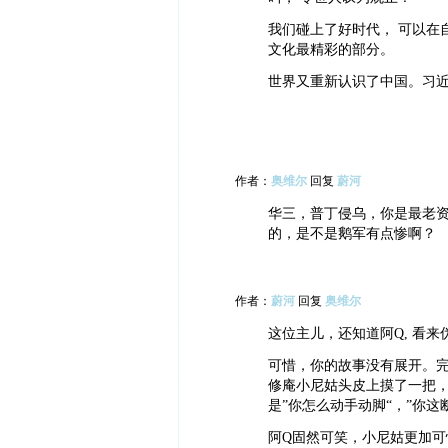
我们碰上了好时代， 可以在
文化最精彩的部分。
世界又重新认识了中国。习近
作者：
奥维尔
回复
蔚河
华三，普丁侵乌，你是最老
的，是不是鹅军有点惨啊？
作者：
蔚河
回复
奥维尔
这位主儿，还知道阿Q, 看
可惜，你的故事没有展开。完
修庵小尼姑头皮上摸了一把
是”你怎么动手动脚“，”你这断
阿Q固然可笑，小尼姑更加可