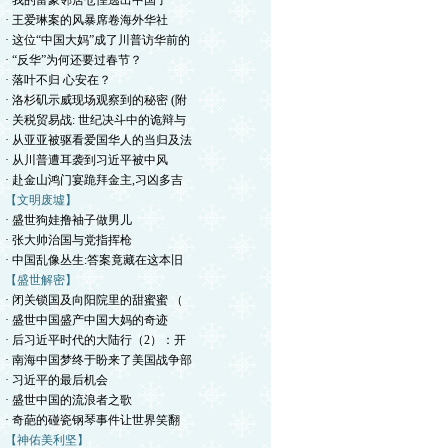
· 我的富豪邻居仓惶逃出中国了
· 王爱琳案的风暴席卷海外华社
· 这位“中国大妈”成了川普访华前的
· “反华”为何还要过春节？
· 落叶不归 心安在？
· 洛杉矶示威现场观察到的秘密 (附
· 关税贸易战: 世纪决斗中的诡辩与
· 从亚亚被驱看爱国华人的当归及法
· 从川普遭耳袭到习近平被中风
· 赴金山鸿门宴跪拜金主,习凶多吉
【文明废墟】
· 盛世狗娃撸袖子做男儿
· 张大帅治国与党指挥枪
· 中国乱像丛生:答案竟藏在这本旧
【盛世解密】
· 闭关锁国及向阳院里的甜蜜蜜 （
· 盛世中国盛产中国大妈的奇迹
· 后习近平时代的大陆行（2）：开
· 南海中国梦终于盼来了美国战争部
· 习近平的最后机会
· 盛世中国的流浪者之歌
· 奇葩的碰瓷钢琴事件让世界笑翻
【神佑美利坚】