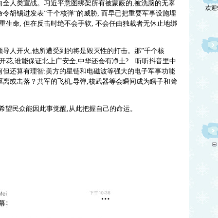
欢迎
向全人类宣战。习近平意图绑架所有被蒙蔽的,被洗脑的无辜
命令胡锡进发表”千个核弹”的威胁, 而早已把重要军事设施埋
生命, 但在反击时绝不会手软, 不会任由独裁者无休止地绑
领导人开火
,
他所遭受到的将是毁灭性的打击。那
”
千个核
开花
,
谁能保证北上广安全
,
中华还会有净土
?
听听抖音里中
何但还算有理智
:
美方
的星链和电磁波等强大的电子军事功能
驱离或击落？共军的飞机,导弹,核武器等会瞬间成为瞎子和聋
 希望民众能因此事觉醒,从此把握自己的命运。