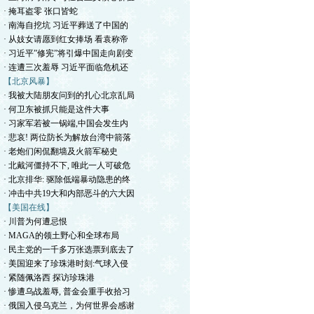
· 掩耳盗零 张口皆蛇
· 南海自挖坑 习近平葬送了中国的
· 从妓女请愿到红女捧场 看袁称帝
· 习近平”修宪”将引爆中国走向剧变
· 连遭三次羞辱 习近平面临危机还
【北京风暴】
· 我被大陆朋友问到的扎心北京乱局
· 何卫东被抓只能是这件大事
· 习家军若被一锅端,中国会发生内
· 悲哀! 两位防长为解放台湾中箭落
· 老炮们闲侃翻墙及火箭军秘史
· 北戴河僵持不下, 唯此一人可破危
· 北京排华: 驱除低端暴动隐患的终
· 冲击中共19大和内部恶斗的六大因
【美国在线】
· 川普为何遭忌恨
· MAGA的领土野心和全球布局
· 民主党的一千多万张选票到底去了
· 美国迎来了珍珠港时刻:气球入侵
· 紧随佩洛西 探访珍珠港
· 惨遭乌战羞辱, 普金会重手收拾习
· 俄国入侵乌克兰，为何世界会感谢