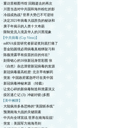
· 重访里根图书馆 回顾逝去的再次
· 川普当选对中共国和海外粉红的影
· 冷战或热战? 世界大势已不可逆转
· 决定2021年病毒大战胜负的秘诀和
· 庚子年揭示的人类十大奇葩
· 限制党员入境及华人的川黑现象
【中共病毒 (Ccp Virus)】
· mRNA疫苗研究者获诺奖到底打痛了
· 普金陷困境必用病毒真相绑架习和
· 陈薇泄露早有疫苗的目的何在?
· 刻骨铭心的16张新冠身世彩图 张
· 《自然》杂志泄密新冠病毒的发源
· 新冠病毒最高机密: 北京早有解药
· 突发: 中国政府紧急呼吁在美中国
· 新冠病毒神秘来源 （转载）
· 让党心碎的新病毒制造和泄露演义
· 疫区逃亡记 (3): 冲破封锁 (多图
【美中摊牌】
· 大陆疯传多条恐怖的“美国斩杀线”
· 预测南海大战的关键因素
· 中共向全球宣战 世界在南海应战!
· 突发：美国军方南海亮剑