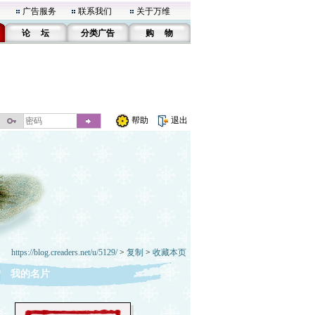
广告服务
联系我们
关于万维
论 坛
分类广告
购 物
帮助
退出
https://blog.creaders.net/u/5129/
>
复制
>
收藏本页
我的名片