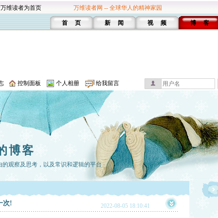
设万维读者为首页
万维读者网 -- 全球华人的精神家园
首 页
新 闻
视 频
博 客
志
控制面板
个人相册
给我留言
的博客
由的观察及思考，以及常识和逻辑的平台
次!
2022-08-05 18:10:41