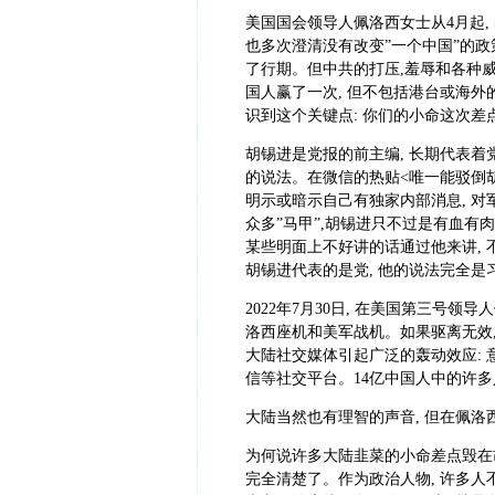
美国国会领导人佩洛西女士从4月起, 
也多次澄清没有改变”一个中国”的政
了行期。但中共的打压,羞辱和各种
国人赢了一次, 但不包括港台或海外
识到这个关键点: 你们的小命这次差
胡锡进是党报的前主编, 长期代表着
的说法
。在微信的热贴<唯一能驳倒胡
明示或暗示自己有独家内部消息, 对
众多”马甲”,胡锡进只不过是有血有肉的
某些明面上不好讲的话通过他来讲, 不
胡锡进代表的是党, 他的说法完全是
2022
年7月30日, 在美国第三号领导
洛西座机和美军战机。如果驱离无效,
大陆社交媒体引起广泛的轰动效应:
信等社交平台。14亿中国人中的许多
大陆当然也有理智的声音, 但在佩洛
为何说许多大陆韭菜的小命差点毁在胡
完全清楚了。作为政治人物, 许多人