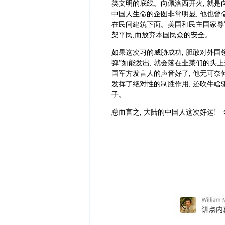
类文明的底线。向佩洛西开火, 就是
中国人生命的企图非常明显, 他也曾
在民间建筑下面。美国和民主国家尊重
架平民,而放弃本国民众的安全。
如果这次习的威胁成功
,
胆敢对外国
弹
”
如能发出
,
就会落在韭菜们的头上
国军方发言人的声音好了
,
他无可奈
发挥了绝对性的制胜作用, 还吹牛啥
子。
总而言之, 大陆的中国人这次好运!