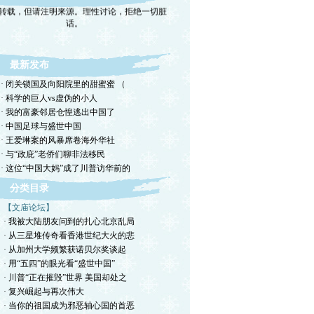
转载，但请注明来源。理性讨论，拒绝一切脏
话。
最新发布
· 闭关锁国及向阳院里的甜蜜蜜 （
· 科学的巨人vs虚伪的小人
· 我的富豪邻居仓惶逃出中国了
· 中国足球与盛世中国
· 王爱琳案的风暴席卷海外华社
· 与“政庇”老侨们聊非法移民
· 这位“中国大妈”成了川普访华前的
分类目录
【文庙论坛】
· 我被大陆朋友问到的扎心北京乱局
· 从三星堆传奇看香港世纪大火的悲
· 从加州大学频繁获诺贝尔奖谈起
· 用“五四”的眼光看“盛世中国”
· 川普“正在摧毁”世界 美国却处之
· 复兴崛起与再次伟大
· 当你的祖国成为邪恶轴心国的首恶