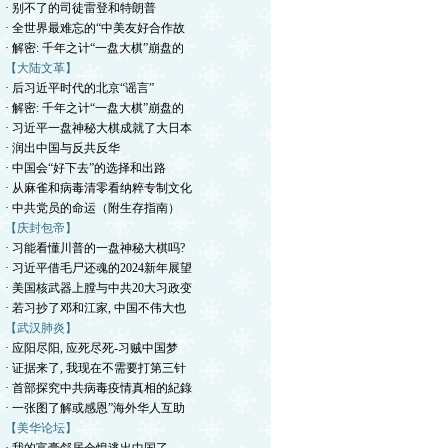
· 别不了的司徒雷登和特朗普
· 全世界最难忘的“中美友好合作故
· 解密: 千年之计“一盘大棋”崩盘的
【大陆文革】
· 后习近平时代的北京“谣言”
· 解密: 千年之计“一盘大棋”崩盘的
· 习近平一盘神秘大棋成就了大日本
· 润出中国与反共反华
· 中国会“好下去”的选择和出路
· 从麻雀和病毒清零看纳粹专制文化
· 中共党员的命运（附生存指南）
【庆封包帝】
· 习能看懂川普的一盘神秘大棋吗?
· 习近平借毛尸还魂的2024新年展望
· 美国核武器上膛与中共20大习政变
· 若习抄了邓和江家, 中国不伟大也
【武汉肺炎】
· 应阳尽阳, 应死尽死-习贼中国梦
· 证据来了, 我现在不需要打第三针
· 首部探究中共病毒疫情真相的紀錄
· 一张图了解或感恩”海外华人互助
【美华论坛】