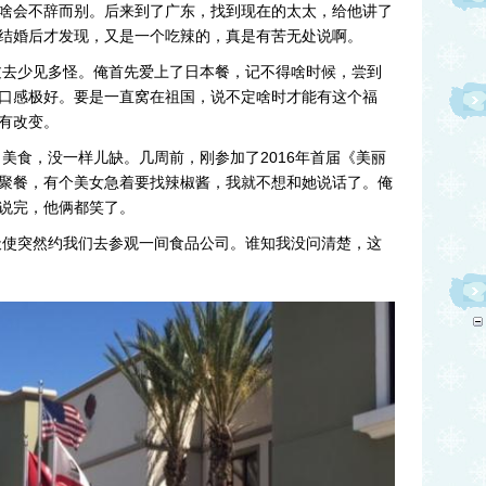
啥会不辞而别。后来到了广东，找到现在的太太，给他讲了
结婚后才发现，又是一个吃辣的，真是有苦无处说啊。
欢迎
少见多怪。俺首先爱上了日本餐，记不得啥时候，尝到
口感极好。要是一直窝在祖国，说不定啥时才能有这个福
有改变。
食，没一样儿缺。几周前，刚参加了
2016
年首届《美丽
聚餐，有个美女急着要找辣椒酱，我就不想和她说话了。俺
。说完，他俩都笑了。
突然约我们去参观一间食品公司。谁知我没问清楚，这