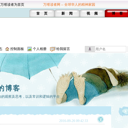
设万维读者为首页
万维读者网 -- 全球华人的精神家园
首 页
新 闻
视 频
博 客
志
控制面板
个人相册
给我留言
的博客
由的观察及思考，以及常识和逻辑的平台
2016-09-26 09:42:33