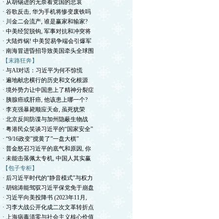
· 从胡锡进的无奈看党国的悲哀
· 谷歌反击, 华为手机将惨变废铁吗
· 川金二会流产, 谁是赢家和输家?
· 中美经贸脱钩, 军事对抗和冲突将
· 大陆炸锅! 中美贸易争端会引爆军
· 南海冒进昏招导致美国牵头全球围
【末路狂奔】
· 与AI对话：习近平为何不惊慌
· 遍地献忠横行的历史和文化根源
· 境外势力让中国患上了精神分裂症
· 胰腺癌或肝癌, 他该患上哪一个?
· 李克强暴毙顺应天命, 虽死犹荣
· 北京反间防谍与加州隐蔽生物战
· 粤港民众笑谈习近平的“国家安全”
· “9/16政变”搅黄了”一盘大棋”
· 普金怒召习近平的底气和原因, 你
· 未能击落佩太专机, 中国人其实赢
【包子专柜】
· 后习近平时代的“静音模式”与权力
· 胡锦涛能驾驭习近平保党免于崩盘
· 习近平向美投降书 (2023年11月,
· 习李大战公开化成二次文革转折点
· 上海病毒清零与社会主义核心价值