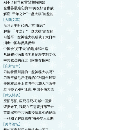
· 别不了的司徒雷登和特朗普
· 全世界最难忘的“中美友好合作故
· 解密: 千年之计“一盘大棋”崩盘的
【大陆文革】
· 后习近平时代的北京“谣言”
· 解密: 千年之计“一盘大棋”崩盘的
· 习近平一盘神秘大棋成就了大日本
· 润出中国与反共反华
· 中国会“好下去”的选择和出路
· 从麻雀和病毒清零看纳粹专制文化
· 中共党员的命运（附生存指南）
【庆封包帝】
· 习能看懂川普的一盘神秘大棋吗?
· 习近平借毛尸还魂的2024新年展望
· 美国核武器上膛与中共20大习政变
· 若习抄了邓和江家, 中国不伟大也
【武汉肺炎】
· 应阳尽阳, 应死尽死-习贼中国梦
· 证据来了, 我现在不需要打第三针
· 首部探究中共病毒疫情真相的紀錄
· 一张图了解或感恩”海外华人互助
【美华论坛】