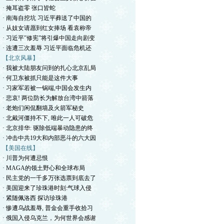
· 掩耳盗零 张口皆蛇
· 南海自挖坑 习近平葬送了中国的
· 从妓女请愿到红女捧场 看袁称帝
· 习近平”修宪”将引爆中国走向剧变
· 连遭三次羞辱 习近平面临危机还
【北京风暴】
· 我被大陆朋友问到的扎心北京乱局
· 何卫东被抓只能是这件大事
· 习家军若被一锅端,中国会发生内
· 悲哀! 两位防长为解放台湾中箭落
· 老炮们闲侃翻墙及火箭军秘史
· 北戴河僵持不下, 唯此一人可破危
· 北京排华: 驱除低端暴动隐患的终
· 冲击中共19大和内部恶斗的六大因
【美国在线】
· 川普为何遭忌恨
· MAGA的领土野心和全球布局
· 民主党的一千多万张选票到底去了
· 美国迎来了珍珠港时刻:气球入侵
· 紧随佩洛西 探访珍珠港
· 惨遭乌战羞辱, 普金会重手收拾习
· 俄国入侵乌克兰，为何世界会感谢