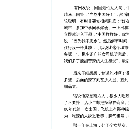
有网友说，回国最怕别人问，中
晴马上回答：“当然中国好！”，然
较聪明，有时非要刨根问到底：“好
城市，参加中学同学聚会。一上出租
立即就进入正题：“中国样样好，你
说：“因为我不思乡”。然后解释时
住行没一样儿缺，可以说比这个城市
务呢！”。见多识广的女司机听完后
我们多了酸甜苦辣的人生感受”，最
后来仔细想想，她说的对啊！没有
多些，后面的辣字则甚少人提。直到
细品尝。
话说俺家是南方人，很少人吃辣。
了不要辣，店小二却把辣藏在碗底。
80年代第一次出国，飞机上有那种
为，吃辣的人缺乏教养，脾气粗暴，
那一年在上海，处了个女朋友。她