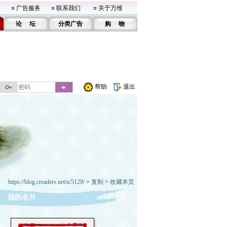
广告服务
联系我们
关于万维
论 坛
分类广告
购 物
帮助
退出
https://blog.creaders.net/u/5129/
>
复制
>
收藏本页
我的名片