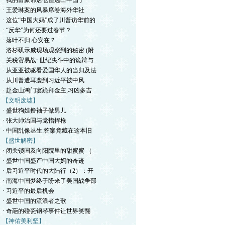
· 我的富豪邻居仓惶逃出中国了
· 王爱琳案的风暴席卷海外华社
· 这位“中国大妈”成了川普访华前的
· “反华”为何还要过春节？
· 落叶不归 心安在？
· 洛杉矶示威现场观察到的秘密 (附
· 关税贸易战: 世纪决斗中的诡辩与
· 从亚亚被驱看爱国华人的当归及法
· 从川普遭耳袭到习近平被中风
· 赴金山鸿门宴跪拜金主,习凶多吉
【文明废墟】
· 盛世狗娃撸袖子做男儿
· 张大帅治国与党指挥枪
· 中国乱像丛生:答案竟藏在这本旧
【盛世解密】
· 闭关锁国及向阳院里的甜蜜蜜 （
· 盛世中国盛产中国大妈的奇迹
· 后习近平时代的大陆行（2）：开
· 南海中国梦终于盼来了美国战争部
· 习近平的最后机会
· 盛世中国的流浪者之歌
· 奇葩的碰瓷钢琴事件让世界笑翻
【神佑美利坚】