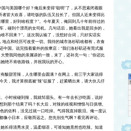
国与美国哪个好？俺后来变得“聪明”了，从不思索闭着眼
后听者皆大欢喜，请吃饭的队伍又拉长了。但国人近来变得比
在哪里，好到啥程度？”。今年夏天，俺回到几十年前待过的
车，碰到个漂亮的女司机。几句话后，她看出我是回乡的，
为啥不回来？”。这次我认输了，没想好台词，只好实话实
间，地点和经历可改变一切。我待的城市洛杉矶啥都有，衣食
还中国。说完指着窗外的按摩店：“我们洛杉矶还有莞式服
，大赞我同他的亲属讲的一致，末了，还补充一句：“你还比
后她绝不肯收路钱，并祝我玩的开心。
酸甜苦辣，人生哪里会圆满？在网上，前三字大家说得
今天，我才算彻底被“辣”征服了，赶紧晒出来，请大伙儿仔
小时候碰到辣，我就邹眉头。有一年去长沙吃面，说好
想到那个结果了吗？长大后，对辣的歧视和憎恨与日俱增。
绿色的佐料，没见过就一口吃掉。气得我直掉眼泪。俺一度认
都像小日本，应敬而远之。您先别生气啊？看完再评论。
长得清秀水灵，温柔细语，可谁知她竟然也吃辣。知道