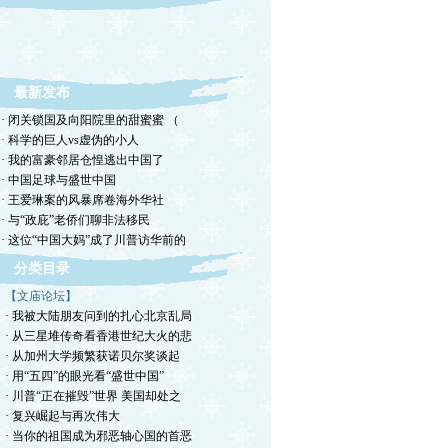
转载，但请注明来源。理性讨论，拒绝一切脏
话。
最新发布
· 闭关锁国及向阳院里的甜蜜蜜 （
· 科学的巨人vs虚伪的小人
· 我的富豪邻居仓惶逃出中国了
· 中国足球与盛世中国
· 王爱琳案的风暴席卷海外华社
· 与“政庇”老侨们聊非法移民
· 这位“中国大妈”成了川普访华前的
分类目录
【文庙论坛】
· 我被大陆朋友问到的扎心北京乱局
· 从三星堆传奇看香港世纪大火的悲
· 从加州大学频繁获诺贝尔奖谈起
· 用“五四”的眼光看“盛世中国”
· 川普“正在摧毁”世界 美国却处之
· 复兴崛起与再次伟大
· 当你的祖国成为邪恶轴心国的首恶