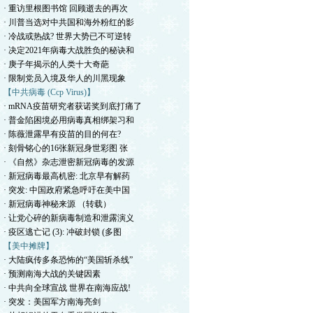
· 重访里根图书馆 回顾逝去的再次
· 川普当选对中共国和海外粉红的影
· 冷战或热战? 世界大势已不可逆转
· 决定2021年病毒大战胜负的秘诀和
· 庚子年揭示的人类十大奇葩
· 限制党员入境及华人的川黑现象
【中共病毒 (Ccp Virus)】
· mRNA疫苗研究者获诺奖到底打痛了
· 普金陷困境必用病毒真相绑架习和
· 陈薇泄露早有疫苗的目的何在?
· 刻骨铭心的16张新冠身世彩图 张
· 《自然》杂志泄密新冠病毒的发源
· 新冠病毒最高机密: 北京早有解药
· 突发: 中国政府紧急呼吁在美中国
· 新冠病毒神秘来源 （转载）
· 让党心碎的新病毒制造和泄露演义
· 疫区逃亡记 (3): 冲破封锁 (多图
【美中摊牌】
· 大陆疯传多条恐怖的“美国斩杀线”
· 预测南海大战的关键因素
· 中共向全球宣战 世界在南海应战!
· 突发：美国军方南海亮剑