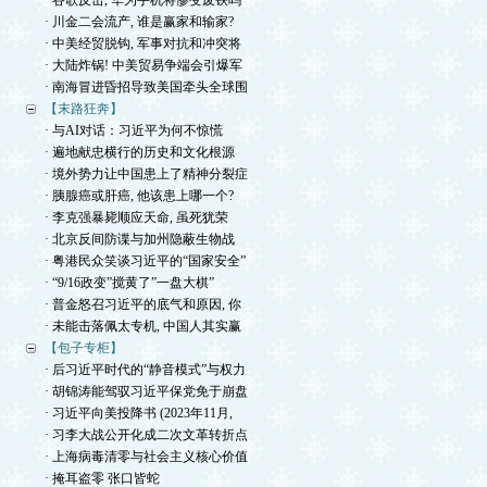
· 谷歌反击, 华为手机将惨变废铁吗
· 川金二会流产, 谁是赢家和输家?
· 中美经贸脱钩, 军事对抗和冲突将
· 大陆炸锅! 中美贸易争端会引爆军
· 南海冒进昏招导致美国牵头全球围
【末路狂奔】
· 与AI对话：习近平为何不惊慌
· 遍地献忠横行的历史和文化根源
· 境外势力让中国患上了精神分裂症
· 胰腺癌或肝癌, 他该患上哪一个?
· 李克强暴毙顺应天命, 虽死犹荣
· 北京反间防谍与加州隐蔽生物战
· 粤港民众笑谈习近平的“国家安全”
· “9/16政变”搅黄了”一盘大棋”
· 普金怒召习近平的底气和原因, 你
· 未能击落佩太专机, 中国人其实赢
【包子专柜】
· 后习近平时代的“静音模式”与权力
· 胡锦涛能驾驭习近平保党免于崩盘
· 习近平向美投降书 (2023年11月,
· 习李大战公开化成二次文革转折点
· 上海病毒清零与社会主义核心价值
· 掩耳盗零 张口皆蛇