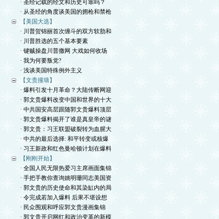
· 圣经记载的经文和历史可靠吗？
· 从圣经的角度谈美国的拥枪和禁枪
【美国大选】
· 川普贺锦丽首次缠斗的双方软肋和
· 川普胜选的五个基本要素
· 键贼操盘川普撒网 大戏如何收场
· 我为何要叛党?
· 浅谈美国特殊例外主义
【文贵撞墙】
· 爆料引发十月革命？大陆传断网迎
· 郭文贵爆料改变中国和世界的十大
· 中共国安高层跟随郭文贵爆料顶层
· 郭文贵爆料揭开了谁是真皇帝的谜
· 郭文贵：习王联盟破裂转为血腥大
· 中共的最后选择: 和平转变或核爆
· 习王新政和红色曼哈顿计划在爆料
【刚刚开始】
· 全国人民无限热爱习主席画面集锦
· 手把手教你查询姚明珊同志美国资
· 郭文贵的历史使命和其染缸内的局
· 令完成若加入爆料 后果不堪设想
· 民众围观和呼应郭文贵漫画集锦
· 郭文贵开启网红和政治变革的新模