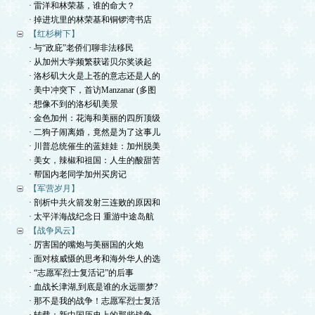
· 雷洋和林荣基，谁的命大？
· 掉进坑里的林荣基和铜锣湾书店
【红杉树下】
· 与“政庇”老侨们聊非法移民
· 从加州大学频繁获诺贝尔奖谈起
· 洛杉矶大火是上苍的意志还是人的
· 美中冲突下，首访Manzanar (多图
· 想像不到的洛杉矶美景
· 金色加州：花海和美丽的四所顶级
· 二狗子闹离婚，竟然是为了这事儿
· 川普总统催生的蓝娃娃：加州脱美
· 美女，辣椒和祖国：人生的酸甜苦
· 帮国内老同学加州买房记
【军营岁月】
· 剖析中共火箭发射三连败的原因和
· 太平洋海战纪念日 重游中途岛航
【战争风云】
· 厉害国的嘴炮与美丽国的火炮
· 面对核威慑的思考和海外华人的选
· “志愿军烈士复活记”的后事
· 血战长津湖,到底是谁的永远噩梦?
· 那不是我的战争！志愿军烈士复活