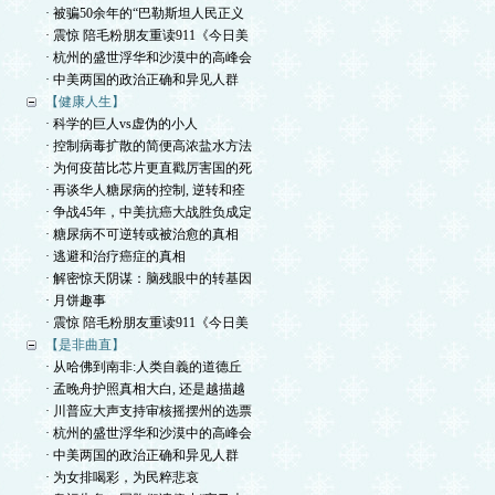
· 被骗50余年的“巴勒斯坦人民正义
· 震惊 陪毛粉朋友重读911《今日美
· 杭州的盛世浮华和沙漠中的高峰会
· 中美两国的政治正确和异见人群
【健康人生】
· 科学的巨人vs虚伪的小人
· 控制病毒扩散的简便高浓盐水方法
· 为何疫苗比芯片更直戳厉害国的死
· 再谈华人糖尿病的控制, 逆转和痊
· 争战45年，中美抗癌大战胜负成定
· 糖尿病不可逆转或被治愈的真相
· 逃避和治疗癌症的真相
· 解密惊天阴谋：脑残眼中的转基因
· 月饼趣事
· 震惊 陪毛粉朋友重读911《今日美
【是非曲直】
· 从哈佛到南非:人类自義的道德丘
· 孟晚舟护照真相大白, 还是越描越
· 川普应大声支持审核摇摆州的选票
· 杭州的盛世浮华和沙漠中的高峰会
· 中美两国的政治正确和异见人群
· 为女排喝彩，为民粹悲哀