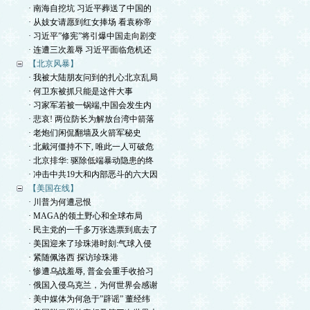
· 南海自挖坑 习近平葬送了中国的
· 从妓女请愿到红女捧场 看袁称帝
· 习近平”修宪”将引爆中国走向剧变
· 连遭三次羞辱 习近平面临危机还
【北京风暴】
· 我被大陆朋友问到的扎心北京乱局
· 何卫东被抓只能是这件大事
· 习家军若被一锅端,中国会发生内
· 悲哀! 两位防长为解放台湾中箭落
· 老炮们闲侃翻墙及火箭军秘史
· 北戴河僵持不下, 唯此一人可破危
· 北京排华: 驱除低端暴动隐患的终
· 冲击中共19大和内部恶斗的六大因
【美国在线】
· 川普为何遭忌恨
· MAGA的领土野心和全球布局
· 民主党的一千多万张选票到底去了
· 美国迎来了珍珠港时刻:气球入侵
· 紧随佩洛西 探访珍珠港
· 惨遭乌战羞辱, 普金会重手收拾习
· 俄国入侵乌克兰，为何世界会感谢
· 美中媒体为何急于”辟谣” 董经纬