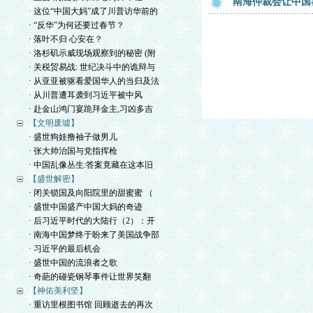
南海仲裁会让中国
· 这位“中国大妈”成了川普访华前的
· “反华”为何还要过春节？
· 落叶不归 心安在？
· 洛杉矶示威现场观察到的秘密 (附
· 关税贸易战: 世纪决斗中的诡辩与
· 从亚亚被驱看爱国华人的当归及法
· 从川普遭耳袭到习近平被中风
· 赴金山鸿门宴跪拜金主,习凶多吉
【文明废墟】
· 盛世狗娃撸袖子做男儿
· 张大帅治国与党指挥枪
· 中国乱像丛生:答案竟藏在这本旧
【盛世解密】
· 闭关锁国及向阳院里的甜蜜蜜 （
· 盛世中国盛产中国大妈的奇迹
· 后习近平时代的大陆行（2）：开
· 南海中国梦终于盼来了美国战争部
· 习近平的最后机会
· 盛世中国的流浪者之歌
· 奇葩的碰瓷钢琴事件让世界笑翻
【神佑美利坚】
· 重访里根图书馆 回顾逝去的再次