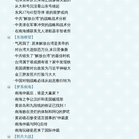
· 毛泽东承认长津湖之战惨痛失败的
· 从大和号沉没看山东号雄起
· 东风17与41型导弹 谁的噩梦或鸡
· 中共”解放台湾”的战略战术分析
· 中美潜在军事冲突的战略和战术分
· 在南海捕获美无人潜航器非智者所
【东海瞭望】
· 气死我了: 原来解放台湾是美帝的
· 对台湾大选惊恐万分,末日景像撕
· 中共错失了”解放台湾”的最佳时机
· 台湾属于谁或拥有谁？家中发现铁
· 美国调整对台政策为习近平神秘大
· 金三胖发照片打脸习大大
· 中国对朝战略必须从姑息敷衍转为
【梦系南海】
· 南海仲裁后，谁是大赢家？
· 南海之争让汉奸和卖国贼现形
· 黄岩岛和九段线的铁证已找到！
· 南海败在溃烂的体制和阿Q的梦呓
· 黄岩礁石惨变谎言搅事的“仲裁废
· 南海仲裁与阿Q后传
· 南海玩碰瓷惹来了国际仲裁
【郭共大战】