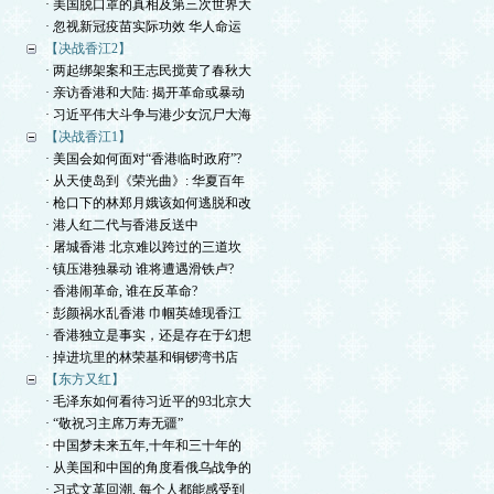
· 美国脱口罩的真相及第三次世界大
· 忽视新冠疫苗实际功效 华人命运
【决战香江2】
· 两起绑架案和王志民搅黄了春秋大
· 亲访香港和大陆: 揭开革命或暴动
· 习近平伟大斗争与港少女沉尸大海
【决战香江1】
· 美国会如何面对“香港临时政府”?
· 从天使岛到《荣光曲》: 华夏百年
· 枪口下的林郑月娥该如何逃脱和改
· 港人红二代与香港反送中
· 屠城香港 北京难以跨过的三道坎
· 镇压港独暴动 谁将遭遇滑铁卢?
· 香港闹革命, 谁在反革命?
· 彭颜祸水乱香港 巾帼英雄现香江
· 香港独立是事实，还是存在于幻想
· 掉进坑里的林荣基和铜锣湾书店
【东方又红】
· 毛泽东如何看待习近平的93北京大
· “敬祝习主席万寿无疆”
· 中国梦未来五年,十年和三十年的
· 从美国和中国的角度看俄乌战争的
· 习式文革回潮, 每个人都能感受到