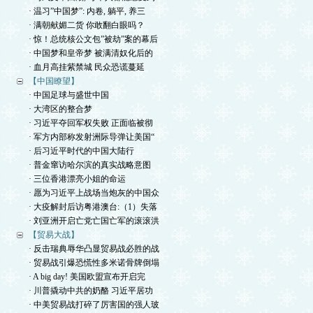
· 温习”中国梦”: 内卷, 躺平, 养三
· 满朝献媚二货 你敢翻白眼吗？
· 惊！总统核公文包”被劫”案的幕后
· 中国梦和皇帝梦 被满清奴化后的
· 血月高挂紫禁城 民众恐谎蔓延
【中国瞭望】
· 中国足球与盛世中国
· 大湾区的整合梦
· 习近平夺回军权失败 正面临被彻
· 军方内部称发射洲际导弹让美国“
· 后习近平时代的中国大陆行
· 普金窜访哈尔滨的真实战略意图
· 三位香港漂亮小姐的命运
· 愿为习近平上战场当炮灰的中国众
· 大疫解封后访粤港澳台:（1）失落
· 刘亚洲开启亡党亡国亡军的滚滚洪
【贸易大战】
· 反击瑞典辱华凸显贸易战必胜的战
· 贸易战引爆恐慌性多米诺骨牌倒塌
· A big day! 美国欧盟宣布开启完
· 川普撬动中共的奶酪 习近平居功
· 中美贸易战打碎了厉害国的强人玻