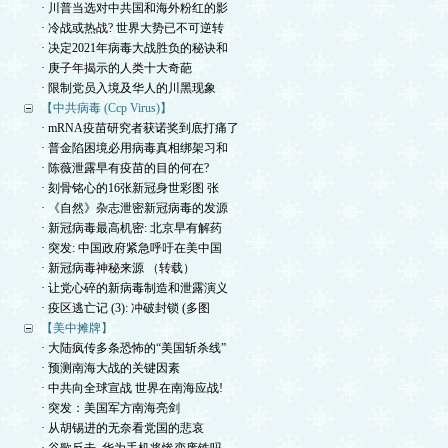
· 川普当选对中共国和海外粉红的影
· 冷战或热战? 世界大势已不可逆转
· 决定2021年病毒大战胜负的秘诀和
· 庚子年揭示的人类十大奇葩
· 限制党员入境及华人的川黑现象
【中共病毒 (Ccp Virus)】
· mRNA疫苗研究者获诺奖到底打痛了
· 普金陷困境必用病毒真相绑架习和
· 陈薇泄露早有疫苗的目的何在?
· 刻骨铭心的16张新冠身世彩图 张
· 《自然》杂志泄密新冠病毒的发源
· 新冠病毒最高机密: 北京早有解药
· 突发: 中国政府紧急呼吁在美中国
· 新冠病毒神秘来源 （转载）
· 让党心碎的新病毒制造和泄露演义
· 疫区逃亡记 (3): 冲破封锁 (多图
【美中摊牌】
· 大陆疯传多条恐怖的“美国斩杀线”
· 预测南海大战的关键因素
· 中共向全球宣战 世界在南海应战!
· 突发：美国军方南海亮剑
· 从胡锡进的无奈看党国的悲哀