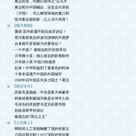
· 奥运告急，同胞们请停止“宝马大
· 奥运昭示中国崛起，还是走向苏联
· 《万维》：华人瞭望南海的窗口和
· 雷洋案证据剖析：让人冷汗浃背！
【隔洋相望】
· 重磅 雷洋家属不陪玩放弃诉讼！
· 雷洋案彻底击碎虚无缥缈的中国梦
· 从来都不穿底裤为何要保住？
· 一个中国？ 被蛆虫蛀烂的皇帝旧
· 川爷聊小英：精心策划的联俄制华
· 川爷撩小英 中国川粉崩溃
· 起来！中华民族到了最黄色的时候
· 十座本该属于中国的外国城市
· 1949年后中国丢失多少国土？看完
【谈古论今】
· 苏版毛选揭秘：中共是斯大林豢养
· 种族歧视和极端宗教是全球华人的
· 毛泽东的美国梦与尼克松图书馆
· 孙故居翠亨村游记
· 被遗忘的“国父之父”
【人生路上】
· 网络和人工智能唤醒了我的坐家文
· 六四后我与刚上台江泽民的简短握