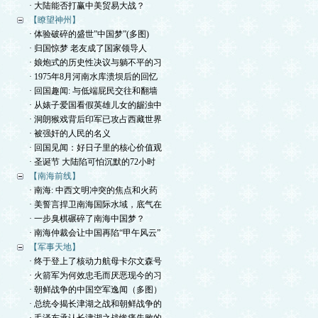
· 大陆能否打赢中美贸易大战？
【瞭望神州】
· 体验破碎的盛世”中国梦”(多图)
· 归国惊梦 老友成了国家领导人
· 娘炮式的历史性决议与躺不平的习
· 1975年8月河南水库溃坝后的回忆
· 回国趣闻: 与低端屁民交往和翻墙
· 从婊子爱国看假英雄儿女的龌浊中
· 洞朗猴戏背后印军已攻占西藏世界
· 被强奸的人民的名义
· 回国见闻：好日子里的核心价值观
· 圣诞节 大陆陷可怕沉默的72小时
【南海前线】
· 南海: 中西文明冲突的焦点和火药
· 美誓言捍卫南海国际水域，底气在
· 一步臭棋碾碎了南海中国梦？
· 南海仲裁会让中国再陷“甲午风云”
【军事天地】
· 终于登上了核动力航母卡尔文森号
· 火箭军为何效忠毛而厌恶现今的习
· 朝鲜战争的中国空军逸闻（多图）
· 总统令揭长津湖之战和朝鲜战争的