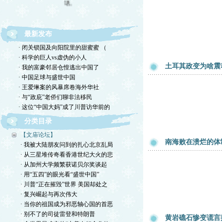
最新发布
· 闭关锁国及向阳院里的甜蜜蜜 （
· 科学的巨人vs虚伪的小人
土耳其政变为啥震
· 我的富豪邻居仓惶逃出中国了
· 中国足球与盛世中国
· 王爱琳案的风暴席卷海外华社
· 与“政庇”老侨们聊非法移民
· 这位“中国大妈”成了川普访华前的
分类目录
【文庙论坛】
南海败在溃烂的体
· 我被大陆朋友问到的扎心北京乱局
· 从三星堆传奇看香港世纪大火的悲
· 从加州大学频繁获诺贝尔奖谈起
· 用“五四”的眼光看“盛世中国”
· 川普“正在摧毁”世界 美国却处之
· 复兴崛起与再次伟大
· 当你的祖国成为邪恶轴心国的首恶
· 别不了的司徒雷登和特朗普
黄岩礁石惨变谎言