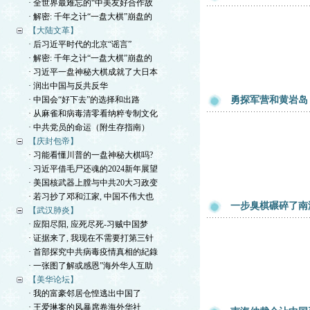
· 全世界最难忘的“中美友好合作故
· 解密: 千年之计“一盘大棋”崩盘的
【大陆文革】
· 后习近平时代的北京“谣言”
· 解密: 千年之计“一盘大棋”崩盘的
· 习近平一盘神秘大棋成就了大日本
· 润出中国与反共反华
· 中国会“好下去”的选择和出路
勇探军营和黄岩岛
· 从麻雀和病毒清零看纳粹专制文化
· 中共党员的命运（附生存指南）
【庆封包帝】
· 习能看懂川普的一盘神秘大棋吗?
· 习近平借毛尸还魂的2024新年展望
· 美国核武器上膛与中共20大习政变
· 若习抄了邓和江家, 中国不伟大也
一步臭棋碾碎了南
【武汉肺炎】
· 应阳尽阳, 应死尽死-习贼中国梦
· 证据来了, 我现在不需要打第三针
· 首部探究中共病毒疫情真相的紀錄
· 一张图了解或感恩”海外华人互助
【美华论坛】
· 我的富豪邻居仓惶逃出中国了
· 王爱琳案的风暴席卷海外华社