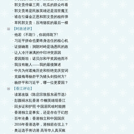
· 郭文贵停爆三周，吃瓜的群众咋看
· 郭文贵将是民族英雄还是混世魔王
· 谁在引爆金正恩和郭文贵的核炸弹
· 草民郭文贵：压垮骆驼的最后一棵
【时政述评】
· 他若《不跪!》, 你就得跪下!
· 习近平拼命也要终身连任的核心机
· 证据确凿：洞朗对峙是场愚民的政
· 让人冷汗淋漓的中印冲突原因
· 爱因斯坦：诺贝尔和平奖因他而不
· 我沒有敵人——我的最後陳述
· 中共为何遮掩历史和拒绝党庆贺词
· 党媒侮辱杨舒平为猪头剑指何方?
· 杨舒平和习近平，哪一位更爱国？
【香江评论】
· 读篡改版《陈启宗致股东函节选》
· 彭颜祸水乱香港 巾帼英雄现香江
· 回乡证和护照 中国居民啥时能拥
· 香港独立是事实，还是存在于幻想
· 百年沧桑：香港独立和中国国庆
· 2016年香港选举，港独箭在弦上？
· 奥运选手将访港 高等华人真买账