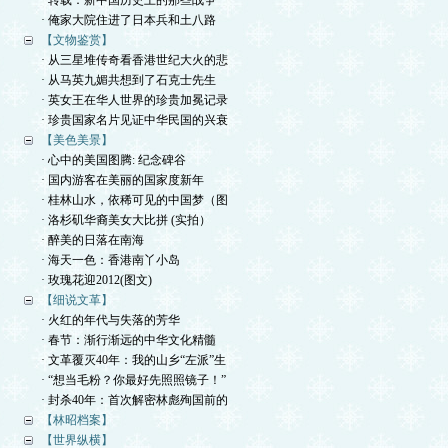
· 转载：新中国历史上的那些战争
· 俺家大院住进了日本兵和土八路
【文物鉴赏】
· 从三星堆传奇看香港世纪大火的悲
· 从马英九媚共想到了石克士先生
· 英女王在华人世界的珍贵加冕记录
· 珍贵国家名片见证中华民国的兴衰
【美色美景】
· 心中的美国图腾: 纪念碑谷
· 国内游客在美丽的国家度新年
· 桂林山水，依稀可见的中国梦（图
· 洛杉矶华裔美女大比拼 (实拍）
· 醉美的日落在南海
· 海天一色：香港南丫小岛
· 玫瑰花迎2012(图文)
【细说文革】
· 火红的年代与失落的芳华
· 春节：渐行渐远的中华文化精髓
· 文革覆灭40年：我的山乡“左派”生
· “想当毛粉？你最好先照照镜子！”
· 封杀40年：首次解密林彪殉国前的
【林昭档案】
【世界纵横】