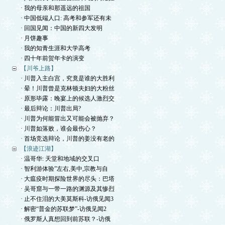
· 我的母亲和那遥远的祖国
· 中国低端人口: 高考和参军还有未
· 回国见闻：中国的新四大发明
· 月饼趣事
· 我的知青生涯和大学高考
· 四十年前贺年卡的演变
【川爷上路】
· 川普入主白宫，究竟是谁的大胜利
· 晕！川普曾是克林顿夫妇的大粉丝
· 原形毕露：晚宴上的候选人激烈交
· 最后辩论：川普出局?
· 川普为何能冒出又可能会被抛弃？
· 川普如落败，谁会最伤心？
· 首场竞选辩论，川普的姜没有老的
【浪迹江湖】
· 温哥华: 天堂和地域的交叉口
· 智利游体验”左右,美中,宗教与自
· 大瘟疫时期探险世界的尽头：巴塔
· 吴哥窟与一带一路的渊源及其惨烈
· 止不住泪的大美莫斯科-访俄见闻3
· 解密“普金的苏联梦”-访俄见闻2
· 俄罗斯人真想回到前苏联？-访俄