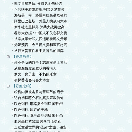
· 郭文贵爆料后, 推特党金句精选
· 习郭联手若隐若现 明君之梦难舍
· 海航是一带一路通向红色曼哈顿的
· 阿里巴巴登场：外星人挑战习大帝
· 新华社吃里扒外 郭共大战再掀高
· 谷歌大数据：中国人不关心郭文贵
· 从辛亥革命和六四运动看郭文贵爆
· 党媒预言：今日郭文贵和宦官赵高
· 从郭文贵事件看中共背后的博弈
【香港故事】
· 那不是我的战争！志愿军烈士复活
· 从贪腐角度谈聪明的香港人
· 罗文：狮子山下不朽的乐章
· 初探香港赛马会大本营
【彩虹之约】
· 哈梅内伊被击杀与普珥节的启示
· 访台初探蒋介石的真实宗教信仰
· 以色列行: 耶路撒冷到底属于谁?
· 以色列行: 应许的美地
· 以色列行: 戈兰高地到底属于谁?
· 血月高挂紫禁城 民众恐谎蔓延
· 走近童话世界的“圣诞”之旅：锡安