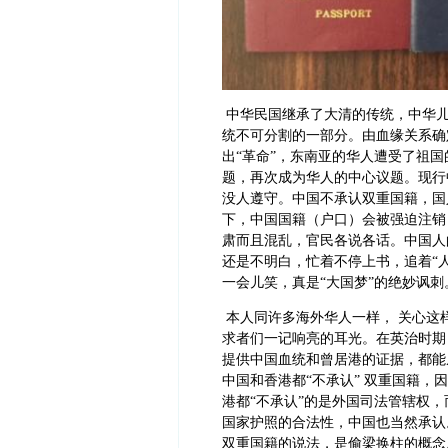
中华民国继承了大清的传统，中华
统不可分割的一部分。由血缘关系确
出“革命”，东南亚的华人遭受了祖
题，再次成为华人的中心议题。现行
没人遵守。
中国不承认双重国籍，国
下，中国国籍（户口）会被强迫注销
肃而且混乱，官民各说各话。中国人
还是不明白，忙着不停上书，追着“人
一会儿笑，真是“大国梦”的绝妙讽刺
本人同许多海外华人一样， 关心这
求者们一记响亮的耳光。在英治时期
提供中国血统和曾居港的证据，都能
中国和香港都“不承认” 双重国籍
港都“不承认”的是外国司法管辖权
国家护照的合法性，中国也当然承认
双重国籍的说法，是偷梁换柱的概念