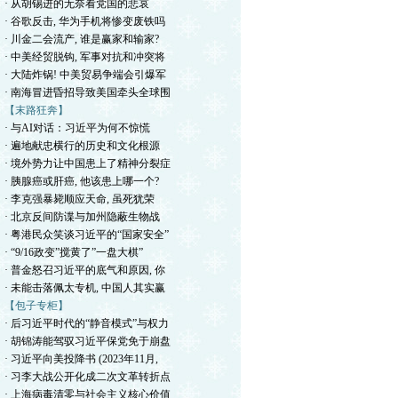
· 从胡锡进的无奈看党国的悲哀
· 谷歌反击, 华为手机将惨变废铁吗
· 川金二会流产, 谁是赢家和输家?
· 中美经贸脱钩, 军事对抗和冲突将
· 大陆炸锅! 中美贸易争端会引爆军
· 南海冒进昏招导致美国牵头全球围
【末路狂奔】
· 与AI对话：习近平为何不惊慌
· 遍地献忠横行的历史和文化根源
· 境外势力让中国患上了精神分裂症
· 胰腺癌或肝癌, 他该患上哪一个?
· 李克强暴毙顺应天命, 虽死犹荣
· 北京反间防谍与加州隐蔽生物战
· 粤港民众笑谈习近平的“国家安全”
· “9/16政变”搅黄了”一盘大棋”
· 普金怒召习近平的底气和原因, 你
· 未能击落佩太专机, 中国人其实赢
【包子专柜】
· 后习近平时代的“静音模式”与权力
· 胡锦涛能驾驭习近平保党免于崩盘
· 习近平向美投降书 (2023年11月,
· 习李大战公开化成二次文革转折点
· 上海病毒清零与社会主义核心价值