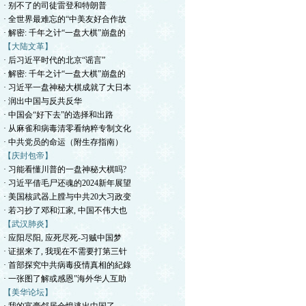
· 别不了的司徒雷登和特朗普
· 全世界最难忘的“中美友好合作故
· 解密: 千年之计“一盘大棋”崩盘的
【大陆文革】
· 后习近平时代的北京“谣言”
· 解密: 千年之计“一盘大棋”崩盘的
· 习近平一盘神秘大棋成就了大日本
· 润出中国与反共反华
· 中国会“好下去”的选择和出路
· 从麻雀和病毒清零看纳粹专制文化
· 中共党员的命运（附生存指南）
【庆封包帝】
· 习能看懂川普的一盘神秘大棋吗?
· 习近平借毛尸还魂的2024新年展望
· 美国核武器上膛与中共20大习政变
· 若习抄了邓和江家, 中国不伟大也
【武汉肺炎】
· 应阳尽阳, 应死尽死-习贼中国梦
· 证据来了, 我现在不需要打第三针
· 首部探究中共病毒疫情真相的紀錄
· 一张图了解或感恩”海外华人互助
【美华论坛】