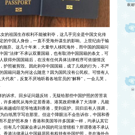
欢迎
儿女的祖国生存权利不能被剥夺，这几乎完全是中国文化传
定的中国人身份，一直不受海外谋生的影响。上世纪由于输
国的抛弃。这几十年来，大量华人移民海外，而中国的国籍问
中国“法律”不承认双重国籍，也有取消中国国籍的条文，可
人获得外国国籍后，在没有任何具体法律程序可依循情况
，护照被剪毁。
因此剥夺中国国籍，成了儿戏的行为，
不严
的
国籍问题为何这么随意？因为国民没有
公民权。可惜有人
大代表”，反复不厌地听着各地官员的“解释”，一会儿哭，
。
样的诉求。回乡证问题反转，无疑给那些中国护照的苦苦哀
，许多难民从海外定居香港。港英政府继承了大清律，凡能
从南越或印尼等地逃到香港，受到庇护。回归后
有人强调，
，因为白纸黑字写在那里。但这个障眼法不会告诉你，中国和香
，而不是护照本身！香港和美国等许多国家一样，均承认其它
。但有几个国家会承认外国的司法管辖权？所谓香港不承认
。香港法律承认中国籍居民有权持有外国护照，并在海外合