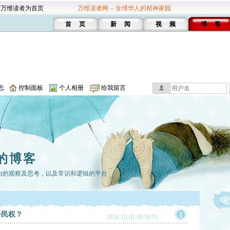
设万维读者为首页
万维读者网 -- 全球华人的精神家园
首 页
新 闻
视 频
博 客
志
控制面板
个人相册
给我留言
的博客
由的观察及思考，以及常识和逻辑的平台
公民权？
2016-12-01 09:58:51