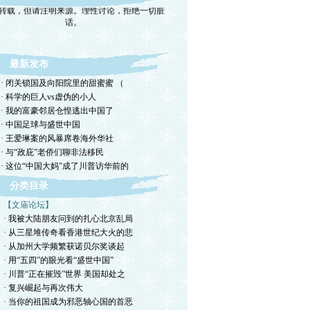
转载，但请注明来源。理性讨论，拒绝一切脏
话。
最新发布
· 闭关锁国及向阳院里的甜蜜蜜 （
· 科学的巨人vs虚伪的小人
· 我的富豪邻居仓惶逃出中国了
· 中国足球与盛世中国
· 王爱琳案的风暴席卷海外华社
· 与“政庇”老侨们聊非法移民
· 这位“中国大妈”成了川普访华前的
分类目录
【文庙论坛】
· 我被大陆朋友问到的扎心北京乱局
· 从三星堆传奇看香港世纪大火的悲
· 从加州大学频繁获诺贝尔奖谈起
· 用“五四”的眼光看“盛世中国”
· 川普“正在摧毁”世界 美国却处之
· 复兴崛起与再次伟大
· 当你的祖国成为邪恶轴心国的首恶