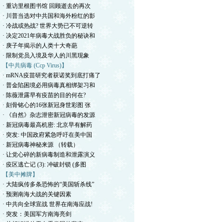
· 重访里根图书馆 回顾逝去的再次
· 川普当选对中共国和海外粉红的影
· 冷战或热战? 世界大势已不可逆转
· 决定2021年病毒大战胜负的秘诀和
· 庚子年揭示的人类十大奇葩
· 限制党员入境及华人的川黑现象
【中共病毒 (Ccp Virus)】
· mRNA疫苗研究者获诺奖到底打痛了
· 普金陷困境必用病毒真相绑架习和
· 陈薇泄露早有疫苗的目的何在?
· 刻骨铭心的16张新冠身世彩图 张
· 《自然》杂志泄密新冠病毒的发源
· 新冠病毒最高机密: 北京早有解药
· 突发: 中国政府紧急呼吁在美中国
· 新冠病毒神秘来源 （转载）
· 让党心碎的新病毒制造和泄露演义
· 疫区逃亡记 (3): 冲破封锁 (多图
【美中摊牌】
· 大陆疯传多条恐怖的“美国斩杀线”
· 预测南海大战的关键因素
· 中共向全球宣战 世界在南海应战!
· 突发：美国军方南海亮剑