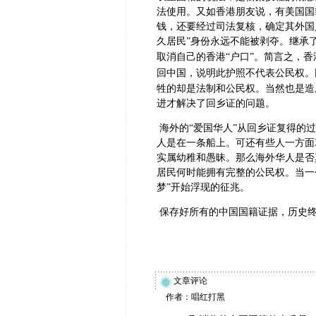
法使用。又如香港朋友说，有美国国
钱，还要经过司法复核，确定其外国
久居民”身份永远不能被剥夺。
继承
取消自己的香港“户口”。简言之，
回中国，说明此护照不代表公民权。
牲的却是法制和公民权。当然也是造
进才解决了回乡证的问题。
海外的“爱国华人”从回乡证复得的
人是在一条船上。可还有些人一方面
实属幼稚和愚昧。那么海外华人是否
居民
何时
能拥有完整的公民权。当一
梦”开始浮现的征兆。
保存好所有的
中国国籍证据，历史
文章评论
作者：唱红打黑