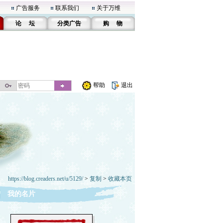
广告服务
联系我们
关于万维
论 坛
分类广告
购 物
帮助
退出
https://blog.creaders.net/u/5129/
>
复制
>
收藏本页
我的名片