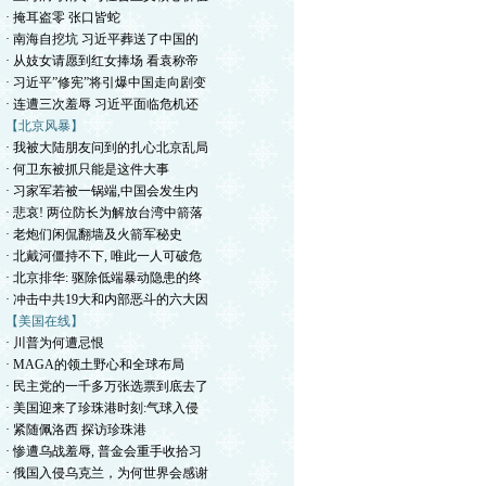
· 掩耳盗零 张口皆蛇
· 南海自挖坑 习近平葬送了中国的
· 从妓女请愿到红女捧场 看袁称帝
· 习近平”修宪”将引爆中国走向剧变
· 连遭三次羞辱 习近平面临危机还
【北京风暴】
· 我被大陆朋友问到的扎心北京乱局
· 何卫东被抓只能是这件大事
· 习家军若被一锅端,中国会发生内
· 悲哀! 两位防长为解放台湾中箭落
· 老炮们闲侃翻墙及火箭军秘史
· 北戴河僵持不下, 唯此一人可破危
· 北京排华: 驱除低端暴动隐患的终
· 冲击中共19大和内部恶斗的六大因
【美国在线】
· 川普为何遭忌恨
· MAGA的领土野心和全球布局
· 民主党的一千多万张选票到底去了
· 美国迎来了珍珠港时刻:气球入侵
· 紧随佩洛西 探访珍珠港
· 惨遭乌战羞辱, 普金会重手收拾习
· 俄国入侵乌克兰，为何世界会感谢