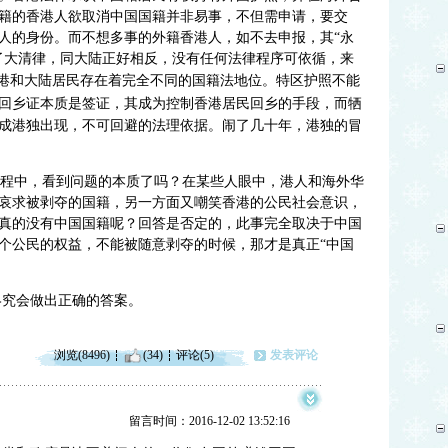
籍的香港人欲取消中国国籍并非易事，不但需申请，要交
人的身份。而不想多事的外籍香港人，如不去申报，其“永
了大清律，
同大陆正好相反，没有任何法律程序可依循，来
特区护照不能
香港和大陆居民存在着完全不同的国籍法地位。
回乡证本质是签证，其
成为控制香港居民回乡的手段，而牺
成港独出现，不可回避的法理依据。闹了几十年，港独的冒
过程中，看到问题的本质了吗？在某些人眼中，港人和海外华
哀求被剥夺的国籍，另一方面又嘲笑香港的公民社会意识，
真的没有中国国籍呢？回答是否定的，此事完全取决于
中国
个公民的权益，不能被随意剥夺的时候，那才是真正“中国
终究会做出正确的答案。
浏览(8496)
(34)
评论(5)
发表评论
留言时间：2016-12-02 13:52:16