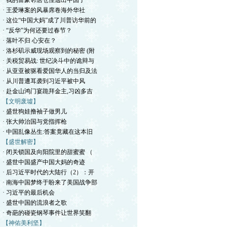
· 我的富豪邻居仓惶逃出中国了
· 王爱琳案的风暴席卷海外华社
· 这位“中国大妈”成了川普访华前的
· “反华”为何还要过春节？
· 落叶不归 心安在？
· 洛杉矶示威现场观察到的秘密 (附
· 关税贸易战: 世纪决斗中的诡辩与
· 从亚亚被驱看爱国华人的当归及法
· 从川普遭耳袭到习近平被中风
· 赴金山鸿门宴跪拜金主,习凶多吉
【文明废墟】
· 盛世狗娃撸袖子做男儿
· 张大帅治国与党指挥枪
· 中国乱像丛生:答案竟藏在这本旧
【盛世解密】
· 闭关锁国及向阳院里的甜蜜蜜 （
· 盛世中国盛产中国大妈的奇迹
· 后习近平时代的大陆行（2）：开
· 南海中国梦终于盼来了美国战争部
· 习近平的最后机会
· 盛世中国的流浪者之歌
· 奇葩的碰瓷钢琴事件让世界笑翻
【神佑美利坚】