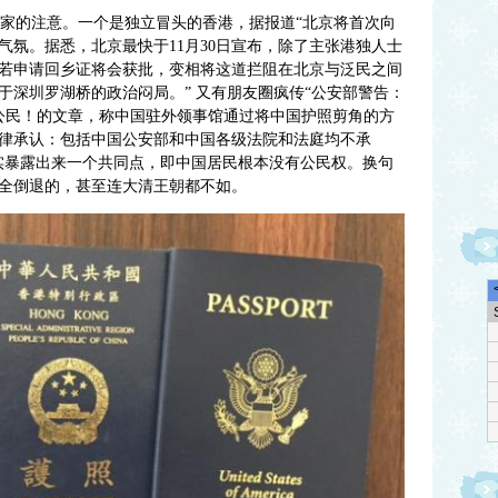
大家的注意。一个是独立冒头的香港，据报道“
北京将首次向
气氛。据悉，北京最快于
11月30日宣布，除了主张港独人士
若申请回乡证将会获批，变相将这道拦阻在北京与泛民之间
于深圳罗湖桥的政治闷局。”
又有
朋友圈疯传
“公安部警告：
国公民！的文章，称中国驻外领事馆通过将中国护照剪角的方
律承认：包括中国公安部和中国各级法院和法庭均不承
实暴露出来一个共同点，即
中国居民根本没有公民权。换句
全倒退的，甚至连大清王朝都不如。