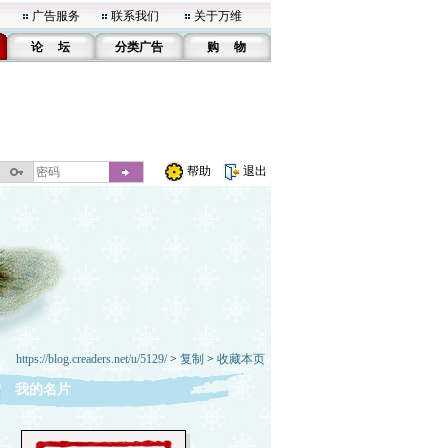
广告服务
联系我们
关于万维
论 坛
分类广告
购 物
帮助
退出
https://blog.creaders.net/u/5129/
>
复制
>
收藏本页
我的名片