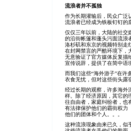
流浪者并不孤独
作为长期灌输后，民众广泛
流浪者已经成为铁板钉钉的
仅仅三年以前，大陆的社交
的沿街帐篷和蓬头污面
流浪
洛杉矶和东京的视频特别走
在封网禁言的严酷环境下，
无意验证了官方媒体反复描绘
宣传说辞，提供了在简中语
而我们这些“海外游子”在许
衣食无忧，但对这些街头露
经过长期的观察，许多海外
样。除了经济原因，其它的
往自由者，家庭纠纷者，也
有法律保护他们的霸街权力
他们的团体和个人。。。
这种
流浪
现象由来已久，似
这些
流浪者在丢他们的脸面