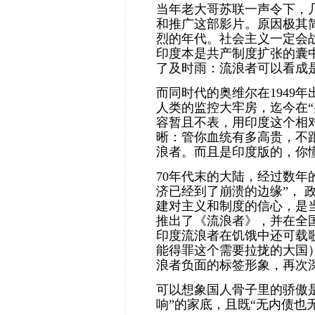
当年老大哥苏联一声令下，
和推广这部影片。原因极其
烈的年代。社会主义一定会
印度本是共产制度扩张的囊
了及时雨：流浪者可以看成是
而同时代的奥维尔在1949年
人类的监控大牢房，迄今在“
容暂且不表，用印度这个相
晰：管你血统有多高贵，不
浪者。而且是印度版的，你
70年代末的大陆，经过数年
济已经到了崩溃的边缘”， 
建对主义和制度的信心，是
推出了
《流浪者》，并在全
印度流浪者在饥饿中还可载
能得罪这个需要拉拢的大国
浪者负面的标签形象，再次
可以想象国人骨子里的骄傲
响”的家底，且既“无内债也