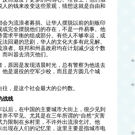
税人的钱来改变这些景观，猜想这就是自由和
都会为
流浪者
募捐。让华人摆脱以前的刻板印
视或完全摆脱他们的存在，不是一件易事。他
持需求平衡的组成部分。有些人不够幸运，或
无法回避的悲剧，华人的文化大多有此见解。
流浪者。联邦和州县政府均在计划减少这个数
，而叫嚣去消灭他们
。
者，原因是发现清晨时光，总有警察为他送去
，他是退役的空军少校，而且是方圆几个城
。
向往，是这个社会最大的公约数。
的战线
9年以后，在中国的主要城市大街上，很少见到
并不罕见。尤其是在三年所谓的“自然”灾害
武力限制在乡村里，不许外出流浪乞讨。他
未出现在人们的记忆里，这里主要是指城市电