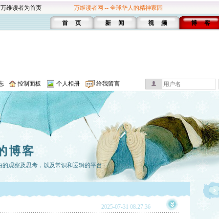
设万维读者为首页
万维读者网 -- 全球华人的精神家园
首 页
新 闻
视 频
博 客
志
控制面板
个人相册
给我留言
的博客
由的观察及思考，以及常识和逻辑的平台
2025-07-31 08:27:36