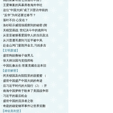
· 我的富豪邻居仓惶逃出中国了
· 王爱琳案的风暴席卷海外华社
· 这位“中国大妈”成了川普访华前的
· “反华”为何还要过春节？
· 落叶不归 心安在？
· 洛杉矶示威现场观察到的秘密 (附
· 关税贸易战: 世纪决斗中的诡辩与
· 从亚亚被驱看爱国华人的当归及法
· 从川普遭耳袭到习近平被中风
· 赴金山鸿门宴跪拜金主,习凶多吉
【文明废墟】
· 盛世狗娃撸袖子做男儿
· 张大帅治国与党指挥枪
· 中国乱像丛生:答案竟藏在这本旧
【盛世解密】
· 闭关锁国及向阳院里的甜蜜蜜 （
· 盛世中国盛产中国大妈的奇迹
· 后习近平时代的大陆行（2）：开
· 南海中国梦终于盼来了美国战争部
· 习近平的最后机会
· 盛世中国的流浪者之歌
· 奇葩的碰瓷钢琴事件让世界笑翻
【神佑美利坚】