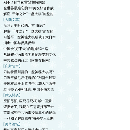
· 别不了的司徒雷登和特朗普
· 全世界最难忘的“中美友好合作故
· 解密: 千年之计“一盘大棋”崩盘的
【大陆文革】
· 后习近平时代的北京“谣言”
· 解密: 千年之计“一盘大棋”崩盘的
· 习近平一盘神秘大棋成就了大日本
· 润出中国与反共反华
· 中国会“好下去”的选择和出路
· 从麻雀和病毒清零看纳粹专制文化
· 中共党员的命运（附生存指南）
【庆封包帝】
· 习能看懂川普的一盘神秘大棋吗?
· 习近平借毛尸还魂的2024新年展望
· 美国核武器上膛与中共20大习政变
· 若习抄了邓和江家, 中国不伟大也
【武汉肺炎】
· 应阳尽阳, 应死尽死-习贼中国梦
· 证据来了, 我现在不需要打第三针
· 首部探究中共病毒疫情真相的紀錄
· 一张图了解或感恩”海外华人互助
【美华论坛】