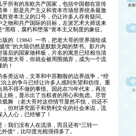
欢迎
几乎所有的东欧共产国家，包括中国都在宣传
简单：那是共产主义和资本市场世界绞杀最激
战胜资本主义的口号，仍让许多人存有疑问。
中之物和共产国际的目标，左派艺术大师送来
“黑暗，腐朽和堕落”资本主义制度的象征。
出版的《1984》一书，把老大哥的世界描绘成
盛世”的大陆仍然是默默无闻的禁书。影片内
对落后的国家做样板，片名的寓意已经相当清
跟随老大哥，你就会被周围抛弃，成为一个流
懂的！
的各类运动，文革和中苏翻脸的边界战争，“经
政治上的争斗已经让许多人感到失望和彷徨。重
当局不得不做的事情。因此在70年代末，再次
国上映，显示出了当权者的用心和焦虑
。
尽管
歌载舞 （老大哥对这些情节显然不悦，但还不
），但对讲究面子和势利文化的社会来说，流
深入人心，已经够了！
是：我们没有人在流浪，而且还有“三转一
无外债”，比印度光棍强得多了
。