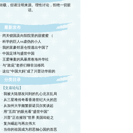
转载，但请注明来源。理性讨论，拒绝一切脏
话。
最新发布
· 闭关锁国及向阳院里的甜蜜蜜 （
· 科学的巨人vs虚伪的小人
· 我的富豪邻居仓惶逃出中国了
· 中国足球与盛世中国
· 王爱琳案的风暴席卷海外华社
· 与“政庇”老侨们聊非法移民
· 这位“中国大妈”成了川普访华前的
分类目录
【文庙论坛】
· 我被大陆朋友问到的扎心北京乱局
· 从三星堆传奇看香港世纪大火的悲
· 从加州大学频繁获诺贝尔奖谈起
· 用“五四”的眼光看“盛世中国”
· 川普“正在摧毁”世界 美国却处之
· 复兴崛起与再次伟大
· 当你的祖国成为邪恶轴心国的首恶