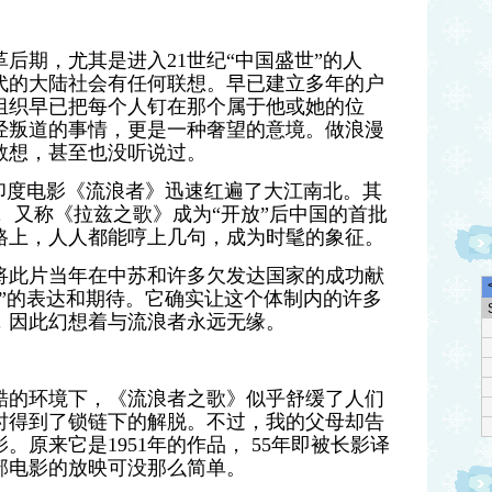
革后期，尤其是进入21世纪“中国盛世”的人
代的大陆社会有任何联想。早已建立多年的户
组织早已把每个人钉在那个属于他或她的位
经叛道的事情，更是一种奢望的意境
。做浪漫
敢想，甚至也没听说过。
印度电影《流浪者》迅速红遍了大江南北。其
 又称
《
拉兹之歌》成为“开放”后中国的首批
路上，人人都能哼上几句，成为时髦的象征。
仍将此片当年在中苏和许多欠发达国家的成功献
”的表达和期待。它确实让这个体制内的许多
，因此幻想着与
流浪者永远无缘
。
酷的环境下，
《
流浪者之歌》似乎舒缓了人们
时得到了锁链下的解脱。不过，我的父母却告
原来它是1951年的作品， 55年即被长影译
部电影的放映可没那么简单。