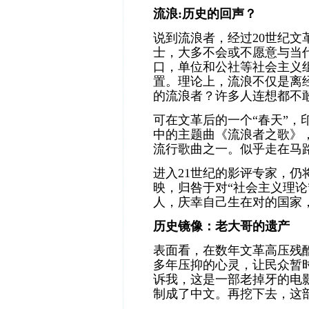
流浪:历史的回声？
说到流浪者，经过20世纪文
士，大多不会或不愿意与当
口，单位和公社等社会主义
置。理论上，流浪不仅是离
的
流浪者？许多人连想都不
可在文革后的一个“春天”，
中的主题曲《
流浪者之歌》，
流行歌曲之一。似乎走在马
进入21世纪的影评专家，
映，归咎于对“社会主义理论
人，庆幸自己生在对的国家
历史镜像：老大哥的遗产
表面看，在数年文革高压残
多年压抑的心灵，让民众暂
诉我，这是一部老掉牙的电影。
制成了中文。再挖下去，这