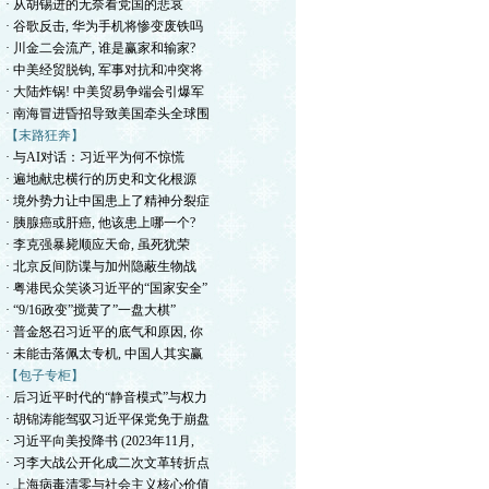
· 从胡锡进的无奈看党国的悲哀
· 谷歌反击, 华为手机将惨变废铁吗
· 川金二会流产, 谁是赢家和输家?
· 中美经贸脱钩, 军事对抗和冲突将
· 大陆炸锅! 中美贸易争端会引爆军
· 南海冒进昏招导致美国牵头全球围
【末路狂奔】
· 与AI对话：习近平为何不惊慌
· 遍地献忠横行的历史和文化根源
· 境外势力让中国患上了精神分裂症
· 胰腺癌或肝癌, 他该患上哪一个?
· 李克强暴毙顺应天命, 虽死犹荣
· 北京反间防谍与加州隐蔽生物战
· 粤港民众笑谈习近平的“国家安全”
· “9/16政变”搅黄了”一盘大棋”
· 普金怒召习近平的底气和原因, 你
· 未能击落佩太专机, 中国人其实赢
【包子专柜】
· 后习近平时代的“静音模式”与权力
· 胡锦涛能驾驭习近平保党免于崩盘
· 习近平向美投降书 (2023年11月,
· 习李大战公开化成二次文革转折点
· 上海病毒清零与社会主义核心价值