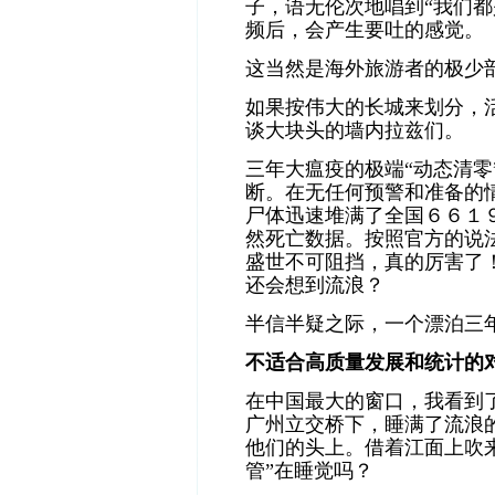
子，语无伦次地唱到“我们都
频后，会产生要吐的感觉。
这当然是海外旅游者的极少
如果按伟大的长城来划分，活
谈大块头的墙内
拉兹们。
三年大瘟疫的极端“动态清零”
断
。在无任何预警和准备的
尸体迅速堆满了全国
６６１
然死亡数据
。按照官方的说
盛世不可阻挡，真的厉害了
还会想到流浪？
半信半疑之际，一个漂泊三
不适合高质量发展和统计的
在中国最大的窗口，我看到
广州立交桥下，睡满了流浪的
他们的头上。借着江面上吹
管”在睡觉吗？