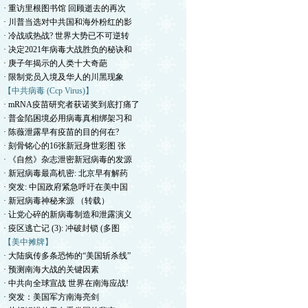
· 重访里根图书馆 回顾逝去的再次
· 川普当选对中共国和海外粉红的影
· 冷战或热战? 世界大势已不可逆转
· 决定2021年病毒大战胜负的秘诀和
· 庚子年揭示的人类十大奇葩
· 限制党员入境及华人的川黑现象
【中共病毒 (Ccp Virus)】
· mRNA疫苗研究者获诺奖到底打痛了
· 普金陷困境必用病毒真相绑架习和
· 陈薇泄露早有疫苗的目的何在?
· 刻骨铭心的16张新冠身世彩图 张
· 《自然》杂志泄密新冠病毒的发源
· 新冠病毒最高机密: 北京早有解药
· 突发: 中国政府紧急呼吁在美中国
· 新冠病毒神秘来源 （转载）
· 让党心碎的新病毒制造和泄露演义
· 疫区逃亡记 (3): 冲破封锁 (多图
【美中摊牌】
· 大陆疯传多条恐怖的“美国斩杀线”
· 预测南海大战的关键因素
· 中共向全球宣战 世界在南海应战!
· 突发：美国军方南海亮剑