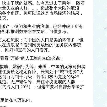
，吹走了我的疑惑。如今又过去了两年， 随着
大量失业的人群。。。造成整个大陆的流浪
的各个角落。你可以说这是市场经济的结果，
破灭。
是破产，倒闭和失业的浪潮，已经冲破了所有
分析和推测数据附在文后，可供参考。
多万人在流浪；而中国的人口是美的四倍多，也
人在流浪呢？看到网友放出的“国务院内部统
右， 刚好和宝岛的人口看齐。
看看“万能”的人工智能AI怎么说：
受救助、露宿行为等）来看，中国的无家可归者
住所缺乏稳定保障、长期处于“城市边缘”状
达到百万到千万级；若采用极为宽泛的标准
规范、无户籍保障、居住环境脆弱的人群——
（约占人口 20%），但这主要出自部分学者扩
一定是在70万以内。