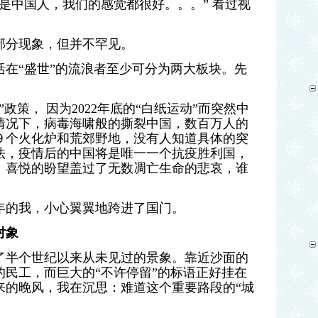
是中国人，我们的感觉都很好。。。” 看过视
部分现象，但并不罕见
。
在“盛世”的流浪者至少可分为两大板块
。先
政策， 因为2022年底的“白纸运动”而突然中
情况下，病毒海啸般的撕裂中国，数百万人的
９个火化炉和荒郊野地，没有人知道具体的突
法，疫情后的中国将是唯一一个抗疫胜利国，
！喜悦的盼望盖过了无数凋亡生命的悲哀，谁
年的我，小心翼翼地跨进了国门。
对象
了半个世纪以来从未见过的景象
。靠近沙面的
民工，而巨大的“不许停留”的标语正好挂在
来的晚风，我在沉思：难道这个重要路段的“城