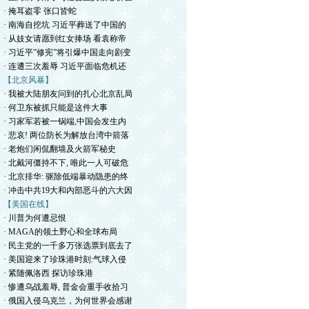
· 掩耳盗零 张口皆蛇
· 南海自挖坑 习近平葬送了中国的
· 从妓女请愿到红女捧场 看袁称帝
· 习近平”修宪”将引爆中国走向剧变
· 连遭三次羞辱 习近平面临危机还
【北京风暴】
· 我被大陆朋友问到的扎心北京乱局
· 何卫东被抓只能是这件大事
· 习家军若被一锅端,中国会发生内
· 悲哀! 两位防长为解放台湾中箭落
· 老炮们闲侃翻墙及火箭军秘史
· 北戴河僵持不下, 唯此一人可破危
· 北京排华: 驱除低端暴动隐患的终
· 冲击中共19大和内部恶斗的六大因
【美国在线】
· 川普为何遭忌恨
· MAGA的领土野心和全球布局
· 民主党的一千多万张选票到底去了
· 美国迎来了珍珠港时刻:气球入侵
· 紧随佩洛西 探访珍珠港
· 惨遭乌战羞辱, 普金会重手收拾习
· 俄国入侵乌克兰，为何世界会感谢