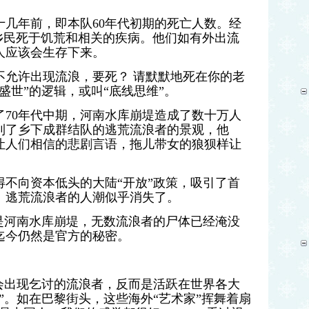
十几年前，即本队60年代初期的死亡人数。经
乡民死于饥荒和相关的疾病。他们如有外出流
人应该会生存下来。
不允许出现流浪，要死？ 请默默地死在你的老
盛世”的逻辑，或叫“底线思维”。
了70年代中期，河南水库崩堤造成了数十万人
到了乡下成群结队的逃荒流浪者的景观，他
让人们相信的悲剧言语，拖儿带女的狼狈样让
不向资本低头的大陆“开放”政策，吸引了首
。
逃荒流浪者的人潮似乎消失了。
是河南水库崩堤，无数流浪者的尸体已经淹没
迄今仍然是官方的秘密。
会出现乞讨的
流浪者，反而是活跃在世界各大
”。如在巴黎街头，这些海外“艺术家”挥舞着扇