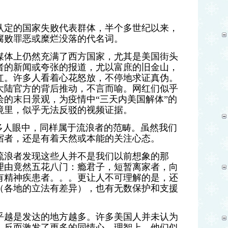
认定的国家失败代表群体，半个多世纪以来，
腐败罪恶或
糜烂没落的代名词。
媒体上仍然充满了西方国家，尤其是美国街头
者的新闻或夸张的报道，尤以富庶的旧金山，
红
。许多人看着心花怒放，不停地求证真伪。
大陆官方的背后推动，不言而喻。网红们似乎
的末日景观，为疫情中“三天内美国解体”的
境里，似乎无法反驳的
视频
证据。
多人眼中，同样属于
流浪者的范畴
。虽然我们
宿者，还是有着天然或本能的关注心态。
流浪者
发现这些人并不是我们以前想象的那
理由竟然五花八门：瘾君子，短暂离家者，向
有精神疾患者。。。更让人不可理解的是，还
（各地的立法有差异），也有无数保护和支援
乎越是发达的地方越多。许多美国人并未认为
，反而激发了更多的同情心
。理智上，他们
似