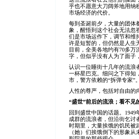
乎也不愿意大刀阔斧地用纳
市场经济的代价
。
每到圣诞前夕，大量的团体
象，醒悟到这个社会无法忽
们是市场运作下，调节和维
许是短暂的，但仍然是人生
目前，全美各地约有70多万
字，但似乎没有人为了面子
认识一位睡街十几年的流浪
一杯星巴克。细问之下得知
市，警方依赖的“拆弹专家”
人性的尊严，包括对自由的
“盛世”前后的流浪；看不见
回到盛世中国的话题。194
成群的流浪者，但沿街乞讨者
时期里，大量挨饿的饥民被
（她）们挨饿倒下的形象从
影院里的那些观众。