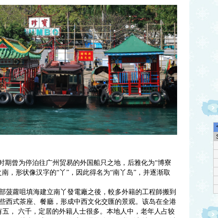
期曾为停泊往广州贸易的外国船只之地，后雅化为“博寮
南，形状像汉字的“丫”，因此得名为“南丫岛”，并逐渐取
西北部菠蘿咀填海建立南丫發電廠之後，較多外籍的工程師搬到
些西式茶座、餐廳，形成中西文化交匯的景观。该岛在全港
有五， 六千，定居的外籍人士很多。本地人中，老年人占较