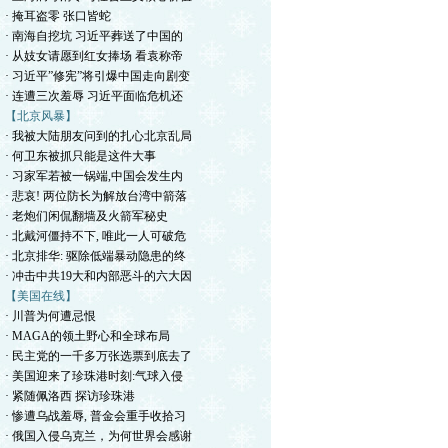
· 掩耳盗零 张口皆蛇
· 南海自挖坑 习近平葬送了中国的
· 从妓女请愿到红女捧场 看袁称帝
· 习近平”修宪”将引爆中国走向剧变
· 连遭三次羞辱 习近平面临危机还
【北京风暴】
· 我被大陆朋友问到的扎心北京乱局
· 何卫东被抓只能是这件大事
· 习家军若被一锅端,中国会发生内
· 悲哀! 两位防长为解放台湾中箭落
· 老炮们闲侃翻墙及火箭军秘史
· 北戴河僵持不下, 唯此一人可破危
· 北京排华: 驱除低端暴动隐患的终
· 冲击中共19大和内部恶斗的六大因
【美国在线】
· 川普为何遭忌恨
· MAGA的领土野心和全球布局
· 民主党的一千多万张选票到底去了
· 美国迎来了珍珠港时刻:气球入侵
· 紧随佩洛西 探访珍珠港
· 惨遭乌战羞辱, 普金会重手收拾习
· 俄国入侵乌克兰，为何世界会感谢