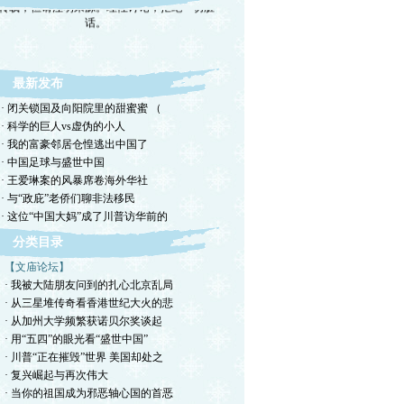
转载，但请注明来源。理性讨论，拒绝一切脏
话。
最新发布
· 闭关锁国及向阳院里的甜蜜蜜 （
· 科学的巨人vs虚伪的小人
· 我的富豪邻居仓惶逃出中国了
· 中国足球与盛世中国
· 王爱琳案的风暴席卷海外华社
· 与“政庇”老侨们聊非法移民
· 这位“中国大妈”成了川普访华前的
分类目录
【文庙论坛】
· 我被大陆朋友问到的扎心北京乱局
· 从三星堆传奇看香港世纪大火的悲
· 从加州大学频繁获诺贝尔奖谈起
· 用“五四”的眼光看“盛世中国”
· 川普“正在摧毁”世界 美国却处之
· 复兴崛起与再次伟大
· 当你的祖国成为邪恶轴心国的首恶