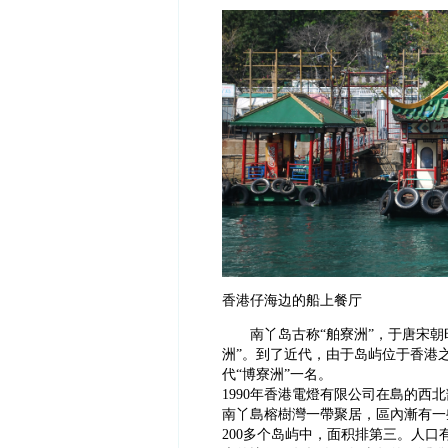
香港仔海边的船上餐厅
南丫岛古称“舶寮洲”，于唐宋朝时
洲”。到了近代，由于岛屿位于香港之
代“博寮洲”一名。
1990年香港電燈有限公司在島的
南丫島榕樹灣一帶聚居，區內漸有一
200多个岛屿中，面积排第三。人口