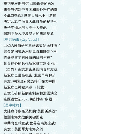
· 重访里根图书馆 回顾逝去的再次
· 川普当选对中共国和海外粉红的影
· 冷战或热战? 世界大势已不可逆转
· 决定2021年病毒大战胜负的秘诀和
· 庚子年揭示的人类十大奇葩
· 限制党员入境及华人的川黑现象
【中共病毒 (Ccp Virus)】
· mRNA疫苗研究者获诺奖到底打痛了
· 普金陷困境必用病毒真相绑架习和
· 陈薇泄露早有疫苗的目的何在?
· 刻骨铭心的16张新冠身世彩图 张
· 《自然》杂志泄密新冠病毒的发源
· 新冠病毒最高机密: 北京早有解药
· 突发: 中国政府紧急呼吁在美中国
· 新冠病毒神秘来源 （转载）
· 让党心碎的新病毒制造和泄露演义
· 疫区逃亡记 (3): 冲破封锁 (多图
【美中摊牌】
· 大陆疯传多条恐怖的“美国斩杀线”
· 预测南海大战的关键因素
· 中共向全球宣战 世界在南海应战!
· 突发：美国军方南海亮剑