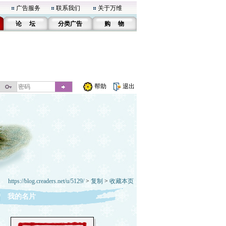
广告服务
联系我们
关于万维
论 坛
分类广告
购 物
帮助
退出
https://blog.creaders.net/u/5129/
>
复制
>
收藏本页
我的名片