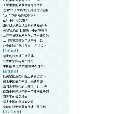
· 我的富豪邻居仓惶逃出中国了
· 王爱琳案的风暴席卷海外华社
· 这位“中国大妈”成了川普访华前的
· “反华”为何还要过春节？
· 落叶不归 心安在？
· 洛杉矶示威现场观察到的秘密 (附
· 关税贸易战: 世纪决斗中的诡辩与
· 从亚亚被驱看爱国华人的当归及法
· 从川普遭耳袭到习近平被中风
· 赴金山鸿门宴跪拜金主,习凶多吉
【文明废墟】
· 盛世狗娃撸袖子做男儿
· 张大帅治国与党指挥枪
· 中国乱像丛生:答案竟藏在这本旧
【盛世解密】
· 闭关锁国及向阳院里的甜蜜蜜 （
· 盛世中国盛产中国大妈的奇迹
· 后习近平时代的大陆行（2）：开
· 南海中国梦终于盼来了美国战争部
· 习近平的最后机会
· 盛世中国的流浪者之歌
· 奇葩的碰瓷钢琴事件让世界笑翻
【神佑美利坚】