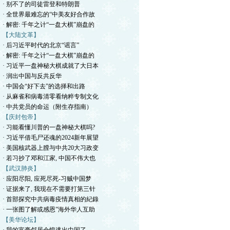
· 别不了的司徒雷登和特朗普
· 全世界最难忘的“中美友好合作故
· 解密: 千年之计“一盘大棋”崩盘的
【大陆文革】
· 后习近平时代的北京“谣言”
· 解密: 千年之计“一盘大棋”崩盘的
· 习近平一盘神秘大棋成就了大日本
· 润出中国与反共反华
· 中国会“好下去”的选择和出路
· 从麻雀和病毒清零看纳粹专制文化
· 中共党员的命运（附生存指南）
【庆封包帝】
· 习能看懂川普的一盘神秘大棋吗?
· 习近平借毛尸还魂的2024新年展望
· 美国核武器上膛与中共20大习政变
· 若习抄了邓和江家, 中国不伟大也
【武汉肺炎】
· 应阳尽阳, 应死尽死-习贼中国梦
· 证据来了, 我现在不需要打第三针
· 首部探究中共病毒疫情真相的紀錄
· 一张图了解或感恩”海外华人互助
【美华论坛】