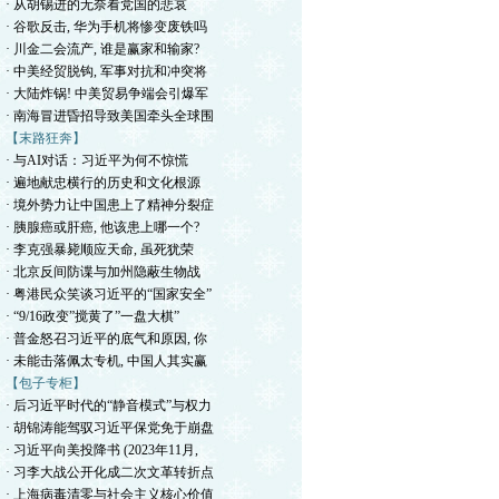
· 从胡锡进的无奈看党国的悲哀
· 谷歌反击, 华为手机将惨变废铁吗
· 川金二会流产, 谁是赢家和输家?
· 中美经贸脱钩, 军事对抗和冲突将
· 大陆炸锅! 中美贸易争端会引爆军
· 南海冒进昏招导致美国牵头全球围
【末路狂奔】
· 与AI对话：习近平为何不惊慌
· 遍地献忠横行的历史和文化根源
· 境外势力让中国患上了精神分裂症
· 胰腺癌或肝癌, 他该患上哪一个?
· 李克强暴毙顺应天命, 虽死犹荣
· 北京反间防谍与加州隐蔽生物战
· 粤港民众笑谈习近平的“国家安全”
· “9/16政变”搅黄了”一盘大棋”
· 普金怒召习近平的底气和原因, 你
· 未能击落佩太专机, 中国人其实赢
【包子专柜】
· 后习近平时代的“静音模式”与权力
· 胡锦涛能驾驭习近平保党免于崩盘
· 习近平向美投降书 (2023年11月,
· 习李大战公开化成二次文革转折点
· 上海病毒清零与社会主义核心价值