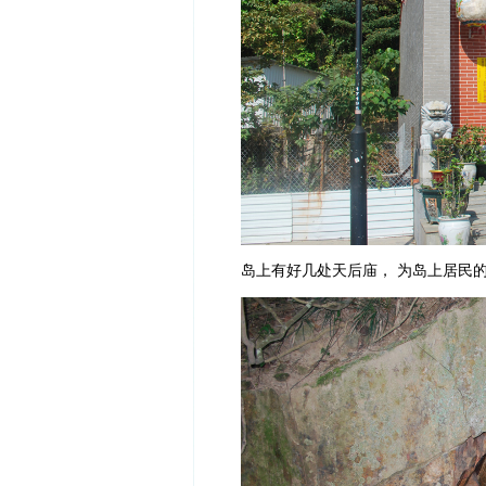
岛上有好几处天后庙， 为岛上居民