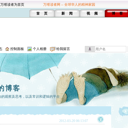
设万维读者为首页
万维读者网 -- 全球华人的精神家园
首 页
新 闻
视 频
博 客
志
控制面板
个人相册
给我留言
的博客
由的观察及思考，以及常识和逻辑的平台
2012-03-20 06:13:07